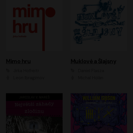
Muklové a Šlajsny
Mimo hru
Daniel Flasza
Jirka Hofreitr
Michal Holán
Leon Ibragimov