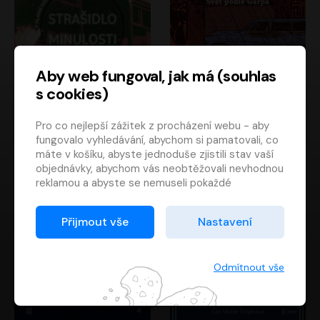
Aby web fungoval, jak má (souhlas
s cookies)
Strašidlo minulosti
Svět podle Garpa
Pro co nejlepší zážitek z procházení webu - aby
Jaroslav Velinský
John Irving
fungovalo vyhledávání, abychom si pamatovali, co
Libor Hruška
David Novotný
máte v košíku, abyste jednoduše zjistili stav vaší
objednávky, abychom vás neobtěžovali nevhodnou
reklamou a abyste se nemuseli pokaždé
přihlašovat.
Proto od vás potřebujeme souhlas se
Přijmout vše
Nastavení
zpracováním souborů cookies
, tj. malých souborů,
které se dočasně ukládají ve vašem prohlížeči.
Děkujeme, že nám ho dáte a pomůžete nám tak
Odmítnout vše
web zlepšovat.