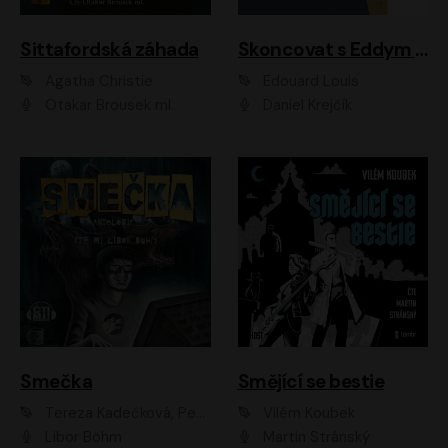
Sittafordská záhada
Skoncovat s Eddym B.
Agatha Christie
Édouard Louis
Otakar Brousek ml.
Daniel Krejčík
Smečka
Smějící se bestie
Tereza Kadečková, Petr Boček, Nelly Černohorská, Ondřej Kocáb, Ludmila Svozilová, Miroslav Pech, Karin Novotná, Jiří Sivok, Martin Štefko, Kateřina Malec Houfková, Tomáš Marton, Madla Pospíšilová Karasová, Michal Březina, Veronika Fiedlerová, Lukáš Vavrečka, Přemysl Krejčík, Mort Castle
Vilém Koubek
Libor Böhm
Martin Stránský