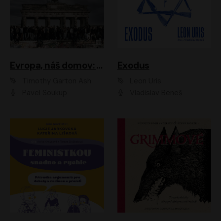
Evropa, náš domov: Od vylodění v Normandii po válku na Ukrajině
Exodus
Timothy Garton Ash
Leon Uris
Pavel Soukup
Vladislav Beneš