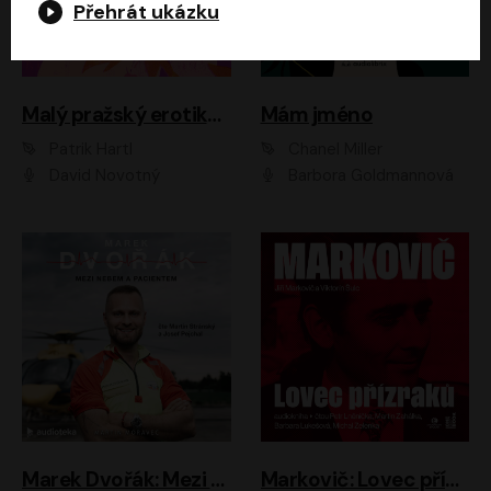
Přehrát ukázku
Malý pražský erotikon
Mám jméno
Patrik Hartl
Chanel Miller
David Novotný
Barbora Goldmannová
Marek Dvořák: Mezi nebem a pacientem
Markovič: Lovec přízraků