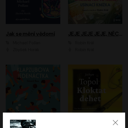
Jak se mění vědomí
JEJE JEJE JEJE, NĚCO SE MI DĚJE + PROBOUZECÍ KNÍŽKA + OPATRNĚ NA TO MRNĚ + USÍNACÍ KNÍŽKA
Michael Pollan
Robin Král
Zbyšek Horák
Robin Král