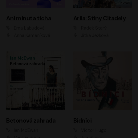
Ani minuta ticha
Arila: Stíny Citadely
Ema Labudová
Radek Starý
Anna Kameníková
Jitka Ježková
Betonová zahrada
Bídníci
Ian McEwan
Victor Hugo
Vasil Fridrich
Jan Vlasák