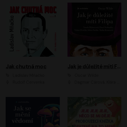
Jak chutná moc
Jak je důležité míti Filipa
Ladislav Mňačko
Oscar Wilde
Rudolf Červenka
Dagmar Čárová, Klára Suchá, Martin Hruška, Otakar Brousek ml., Pavel Neškudla, Radek Hoppe, Šárka Krausová, Vanda Hybnerová, Viktor Dvořák