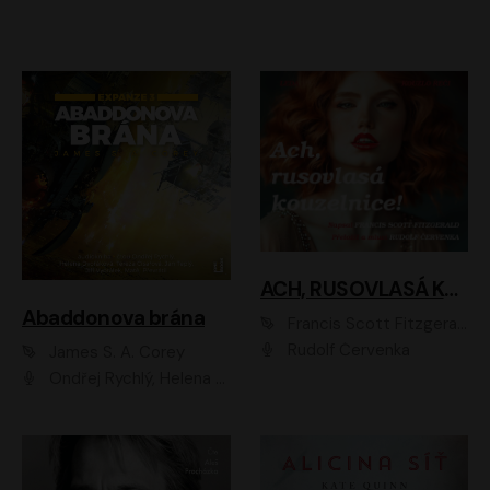
ACH, RUSOVLASÁ KOUZELNICE!
Abaddonova brána
Francis Scott Fitzgerald
Rudolf Červenka
James S. A. Corey
Ondřej Rychlý, Helena Dvořáková, Tereza Císařová, Jan Teplý, Jiří Vyorálek, Matěj Převrátil