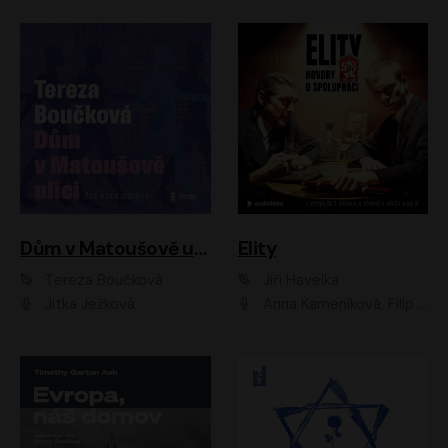
Dům v Matoušově ulici
Elity
Tereza Boučková
Jiří Havelka
Jitka Ježková
Anna Kameníková, Filip Březina, Jiří Lábus, Jiří Vyorálek, Klára Melíšková, Miloslav König, Miroslav Hanuš, Pavla Tomicová, Petr Lněnička, Richard Stanke, Taťjana Medveská, Václav Neužil, Vojtech Vondráček, Zdeněk Piškula