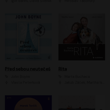
Igor Bareš, David Švehlík
Miroslav Táborský
Před sebou neutečeš
Rita
John Boyne
Marta Buchaca
Vlasta Peterková
Jakub Žáček, Martha Issová