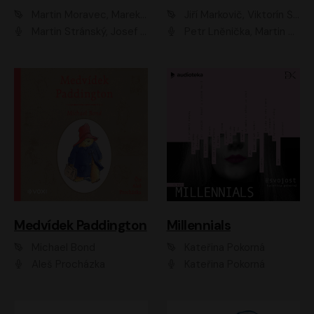
Martin Moravec, Marek Dvořák
Jiří Markovič, Viktorín Šulc
Martin Stránský, Josef Pejchal, Petra Bučková
Petr Lněnička, Martin Zahálka, Barbara Lukešová, Michal Zelenka
Medvídek Paddington
Millennials
Michael Bond
Kateřina Pokorná
Aleš Procházka
Kateřina Pokorná