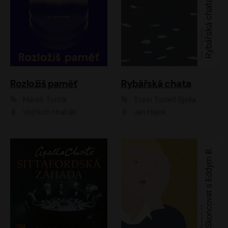
Rozložíš paměť
Rybářská chata
Marek Torčík
Stein Torleif Bjella
Vojtěch Hrabák
Jan Hájek