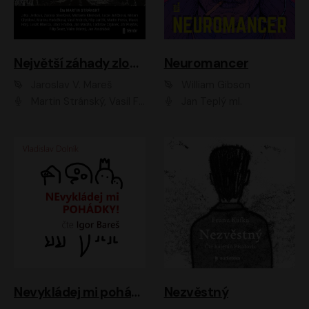
Největší záhady zločinu
Neuromancer
Jaroslav V. Mareš
William Gibson
Martin Stránský, Vasil Fridrich, Filip Jančík, Martin Preiss, Marek Holý, Lukáš Hlavica, Libor Hruška, Jan Maxián, Ladislav Cigánek, Jiří Ployhar, Filip Švarc, Vilém Udatný, Jan Vondráček, Jitka Ježková, Zuzana Slavíková, Michaela Klenková, Lucie Juřičková, Miriam Chytilová, Martina Hudečková
Jan Teplý ml.
Nevykládej mi pohádky
Nezvěstný