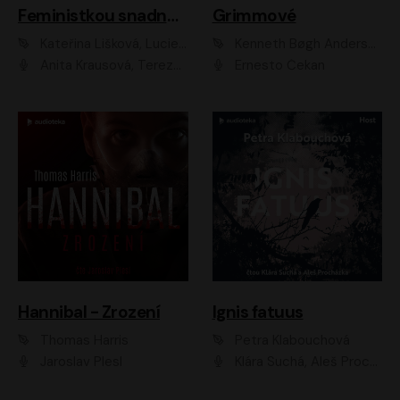
Feministkou snadno a rychle
Grimmové
Kateřina Lišková, Lucie Jarkovská
Kenneth Bøgh Andersen, Benni Bødker
Anita Krausová, Tereza Dočkalová
Ernesto Čekan
Hannibal - Zrození
Ignis fatuus
Thomas Harris
Petra Klabouchová
Jaroslav Plesl
Klára Suchá, Aleš Procházka