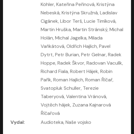
Köhler, Kateřina Peřinová, Kristýna
Nebeská, Kristýna Skružná, Ladislav
Cigánek, Libor Terš, Lucie Timíková,
Martin Hruška, Martin Stránský, Michal
Holán, Michal Jagelka, Milada
Vaňkátová, Oldřich Hajlich, Pavel
Dytrt, Petr Burian, Petr Gelnar, Radek
Hoppe, Radek Škvor, Radovan Vaculík,
Kruté moře
Limonádový Joe
Richard Fiala, Robert Hájek, Robin
Nicholas Monsarrat
Jiří Brdečka
Pařík, Roman Hajlich, Roman Říčař,
Pavel Soukup, Aleš Procházka, David Novotný, Marek Holý, Martin Preiss, Jakub Saic, Petr Neskusil, David Matásek, Vasil Fridrich, Pavel Rímský, Zuzana Slavíková, Zbyšek Horák, Martin Zahálka, Luboš Ondráček, Amélie Vránová, Andrea Elsnerová, Anna Theimerová, Antonín Navrátil, Apolena Velsová, Bohdan Tůma, Filip Jančík, Filip Švarc, Jan Škvor, Jiří Köhler, Kateřina Peřinová, Kristýna Nebeská, Kristýna Skružná, Ladislav Cigánek, Libor Terš, Lucie Timíková, Martin Hruška, Martin Stránský, Michal Holán, Michal Jagelka, Milada Vaňkátová, Oldřich Hajlich, Pavel Dytrt, Petr Burian, Petr Gelnar, Radek Hoppe, Radek Škvor, Radovan Vaculík, Richard Fiala, Robert Hájek, Robin Pařík, Roman Hajlich, Roman Říčař, Svatopluk Schuller, Terezie Taberyová, Valentina Vránová, Vojtěch hájek, Zuzana Kajnarová Říčařová
David Novotný
Svatopluk Schuller, Terezie
Taberyová, Valentina Vránová,
Vojtěch hájek, Zuzana Kajnarová
Říčařová
Vydal:
Audioteka, Naše vojsko