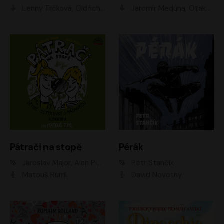
Lenny Trčková, Oldřich Kaiser
Jaromír Meduna, Otakar Brousek ml., Saša Rašilov
Pátrači na stopě
Pérák
Jaroslav Major, Alan Piskač
Petr Stančík
Matouš Ruml
David Novotný