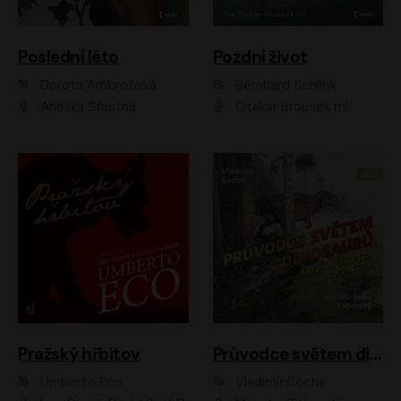
Poslední léto
Pozdní život
Dorota Ambrožová
Bernhard Schlink
Anežka Šťastná
Otakar Brousek ml.
Pražský hřbitov
Průvodce světem dinosaurů aneb Nová cesta do pravěku
Umberto Eco
Vladimír Socha