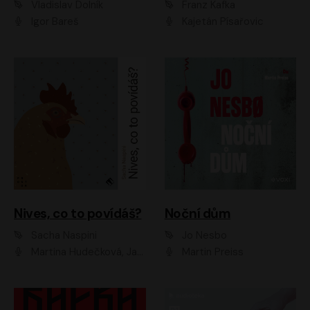
Vladislav Dolník
Franz Kafka
Igor Bareš
Kajetán Písařovic
Nives, co to povídáš?
Noční dům
Sacha Naspini
Jo Nesbo
Martina Hudečková, Jaromír Meduna, Zuzana Slavíková
Martin Preiss