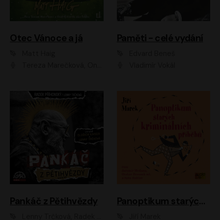
Otec Vánoce a já
Paměti - celé vydání
Matt Haig
Edvard Beneš
Tereza Marečková, Ondřej Endru Havlík
Vladimír Vokál
Pankáč z Pětihvězdy
Panoptikum starých kriminálních příběhů
Lenny Trčková, Radek Příhonský
Jiří Marek