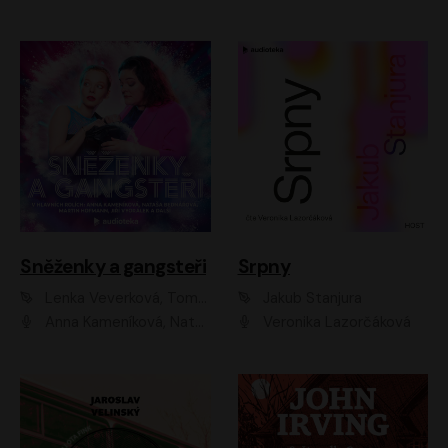
Sněženky a gangsteři
Srpny
Lenka Veverková, Tomáš Dianiška
Jakub Stanjura
Anna Kameníková, Nataša Bednářová, Tereza Hof, Taťjana Medvecká, Zuzana Slavíková, Šimon Krupa, Robert Mikluš, Jiří Vyorálek, Kryštof Hádek, Martin Hofmann, Martin Hruška
Veronika Lazorčáková