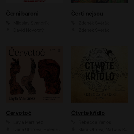
Černí baroni
Čerti nejsou
Miloslav Švandrlík
Zdeněk Svěrák
David Novotný
Zdeněk Svěrák
Červotoč
Čtvrté křídlo
Layla Martinez
Rebecca Yarros
Ivana Uhlířová, Helena Čermáková
Klára Oltová, Matouš Ruml