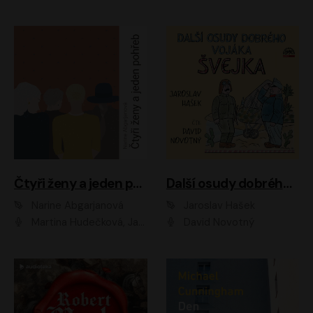
Čtyři ženy a jeden pohřeb
Další osudy dobrého vojáka Švejka
Narine Abgarjanová
Jaroslav Hašek
Martina Hudečková, Jaromír Meduna
David Novotný