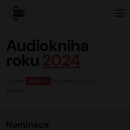
Hlavn
Men
Audiokniha roku
Audiokniha
roku
2024
Známe
vítěze
letošního ročníku
ankety!
Nominace