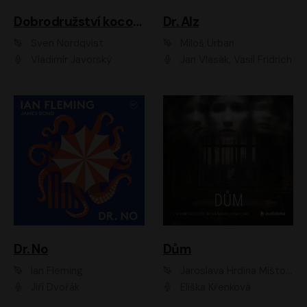
Dobrodružství kocoura Fiškuse a dědy Pettsona 1
Dr. Alz
Sven Nordqvist
Miloš Urban
Vladimír Javorský
Jan Vlasák, Vasil Fridrich
Dr. No
Dům
Ian Fleming
Jaroslava Hrdina Mištová
Jiří Dvořák
Eliška Křenková