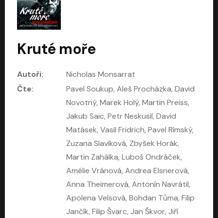
Klapzubova jedenáctka
Kloktat dehet
Eduard Bass
Jáchym Topol
David Novotný
Mark Kristián Hochman
Kruté moře
Autoři:
Nicholas Monsarrat
Čte:
Pavel Soukup, Aleš Procházka, David
Novotný, Marek Holý, Martin Preiss,
Jakub Saic, Petr Neskusil, David
Matásek, Vasil Fridrich, Pavel Rímský,
Zuzana Slavíková, Zbyšek Horák,
Martin Zahálka, Luboš Ondráček,
Konec rudého člověka
Konkláve
Amélie Vránová, Andrea Elsnerová,
Světlana Alexijevičová, Daniel Majling
Robert Harris
Anna Theimerová, Antonín Navrátil,
Jan Sklenář, Jan Staněk, Jan Vondráček, Johanna Tesařová, Klára Sedláčková Ottová, Magdalena Zimová, Marie Poulová, Martin Matejka, Miroslav Zavičár, Pavel Neškudla, Samuel Toman, Šimon Kučera, Štěpánka Fingerhutová, Tomáš Turek
Jan Kolařík
Apolena Velsová, Bohdan Tůma, Filip
Jančík, Filip Švarc, Jan Škvor, Jiří