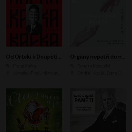
Od Ortelu k Doupěti – tucet Kafkových povídek
Orgány nepatří do nebe
Franz Kafka
Renata Kalenská
Jaroslav Plesl, Miloslav Mejzlík, David Novotný, Lukáš Hlavica, Jaromír Meduna, Václav Neužil, Otakar Brousek ml., Jan Holík, Václav Marhold
Ondřej Novák, Dana Černá, Martin Sláma, Petr Štěpán, Libor Hruška, Filip Jančík, Jakub Urbánek, Barbora Goldmannová, Karolína Zbořilová, Petra Šimberová, Richard Wágner, Klára Sochorová, Šárka Šildová, Zbyšek Horák, Anita Krausová