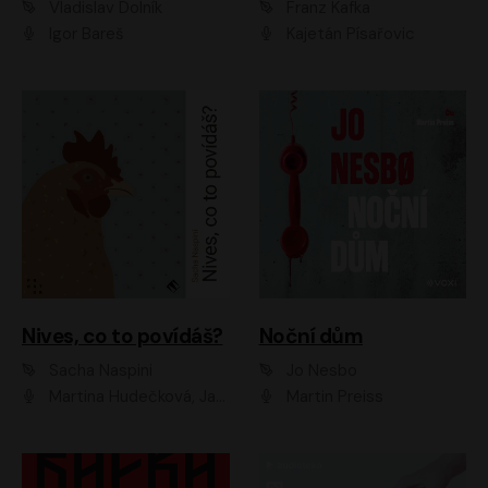
Vladislav Dolník
Franz Kafka
Igor Bareš
Kajetán Písařovic
Nives, co to povídáš?
Noční dům
Sacha Naspini
Jo Nesbo
Martina Hudečková, Jaromír Meduna, Zuzana Slavíková
Martin Preiss