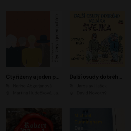
Čtyři ženy a jeden pohřeb
Další osudy dobrého vojáka Švejka
Narine Abgarjanová
Jaroslav Hašek
Martina Hudečková, Jaromír Meduna
David Novotný