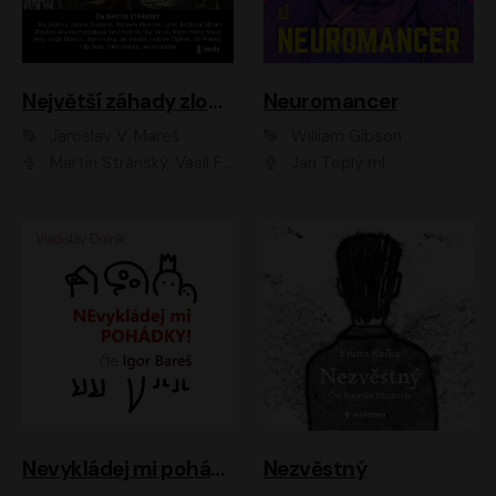
Největší záhady zločinu
Neuromancer
Jaroslav V. Mareš
William Gibson
Martin Stránský, Vasil Fridrich, Filip Jančík, Martin Preiss, Marek Holý, Lukáš Hlavica, Libor Hruška, Jan Maxián, Ladislav Cigánek, Jiří Ployhar, Filip Švarc, Vilém Udatný, Jan Vondráček, Jitka Ježková, Zuzana Slavíková, Michaela Klenková, Lucie Juřičková, Miriam Chytilová, Martina Hudečková
Jan Teplý ml.
Nevykládej mi pohádky
Nezvěstný