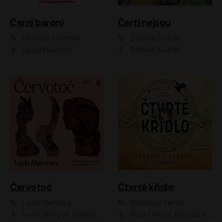
Černí baroni
Čerti nejsou
Miloslav Švandrlík
Zdeněk Svěrák
David Novotný
Zdeněk Svěrák
Červotoč
Čtvrté křídlo
Layla Martinez
Rebecca Yarros
Ivana Uhlířová, Helena Čermáková
Klára Oltová, Matouš Ruml