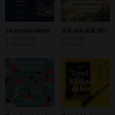
Jak se mění vědomí
JEJE JEJE JEJE, NĚCO SE MI DĚJE + PROBOUZECÍ KNÍŽKA + OPATRNĚ NA TO MRNĚ + USÍNACÍ KNÍŽKA
Michael Pollan
Robin Král
Zbyšek Horák
Robin Král