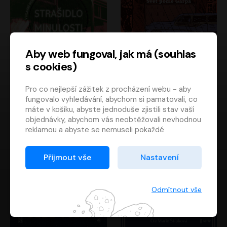
Aby web fungoval, jak má (souhlas
s cookies)
Strašidlo minulosti
Svět podle Garpa
Pro co nejlepší zážitek z procházení webu - aby
Jaroslav Velinský
John Irving
fungovalo vyhledávání, abychom si pamatovali, co
Libor Hruška
David Novotný
máte v košíku, abyste jednoduše zjistili stav vaší
objednávky, abychom vás neobtěžovali nevhodnou
reklamou a abyste se nemuseli pokaždé
přihlašovat.
Proto od vás potřebujeme souhlas se
Přijmout vše
Nastavení
zpracováním souborů cookies
, tj. malých souborů,
které se dočasně ukládají ve vašem prohlížeči.
Děkujeme, že nám ho dáte a pomůžete nám tak
Odmítnout vše
web zlepšovat.