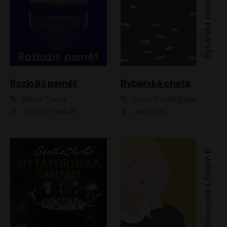
Rozložíš paměť
Rybářská chata
Marek Torčík
Stein Torleif Bjella
Vojtěch Hrabák
Jan Hájek