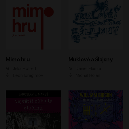
Muklové a Šlajsny
Mimo hru
Daniel Flasza
Jirka Hofreitr
Michal Holán
Leon Ibragimov