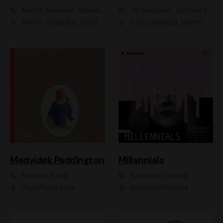
Martin Moravec, Marek Dvořák
Jiří Markovič, Viktorín Šulc
Martin Stránský, Josef Pejchal, Petra Bučková
Petr Lněnička, Martin Zahálka, Barbara Lukešová, Michal Zelenka
Medvídek Paddington
Millennials
Michael Bond
Kateřina Pokorná
Aleš Procházka
Kateřina Pokorná