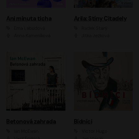
Ani minuta ticha
Arila: Stíny Citadely
Ema Labudová
Radek Starý
Anna Kameníková
Jitka Ježková
Betonová zahrada
Bídníci
Ian McEwan
Victor Hugo
Vasil Fridrich
Jan Vlasák