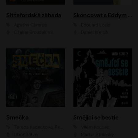
Sittafordská záhada
Skoncovat s Eddym B.
Agatha Christie
Édouard Louis
Otakar Brousek ml.
Daniel Krejčík
Smečka
Smějící se bestie
Tereza Kadečková, Petr Boček, Nelly Černohorská, Ondřej Kocáb, Ludmila Svozilová, Miroslav Pech, Karin Novotná, Jiří Sivok, Martin Štefko, Kateřina Malec Houfková, Tomáš Marton, Madla Pospíšilová Karasová, Michal Březina, Veronika Fiedlerová, Lukáš Vavrečka, Přemysl Krejčík, Mort Castle
Vilém Koubek
Libor Böhm
Martin Stránský