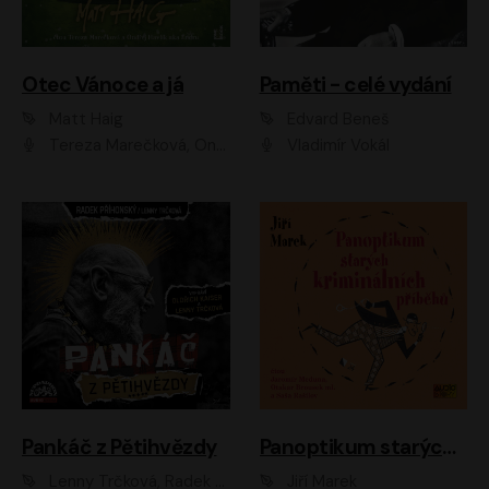
Otec Vánoce a já
Paměti - celé vydání
Matt Haig
Edvard Beneš
Tereza Marečková, Ondřej Endru Havlík
Vladimír Vokál
Pankáč z Pětihvězdy
Panoptikum starých kriminálních příběhů
Lenny Trčková, Radek Příhonský
Jiří Marek