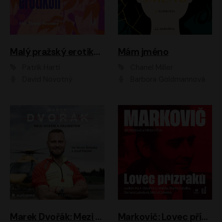
Malý pražský erotikon
Mám jméno
Patrik Hartl
Chanel Miller
David Novotný
Barbora Goldmannová
Marek Dvořák: Mezi nebem a pacientem
Markovič: Lovec přízraků