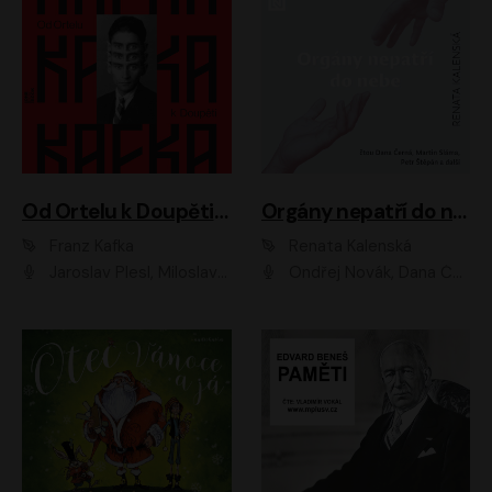
Od Ortelu k Doupěti – tucet Kafkových povídek
Orgány nepatří do nebe
Franz Kafka
Renata Kalenská
Jaroslav Plesl, Miloslav Mejzlík, David Novotný, Lukáš Hlavica, Jaromír Meduna, Václav Neužil, Otakar Brousek ml., Jan Holík, Václav Marhold
Ondřej Novák, Dana Černá, Martin Sláma, Petr Štěpán, Libor Hruška, Filip Jančík, Jakub Urbánek, Barbora Goldmannová, Karolína Zbořilová, Petra Šimberová, Richard Wágner, Klára Sochorová, Šárka Šildová, Zbyšek Horák, Anita Krausová