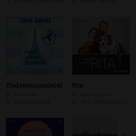
Igor Bareš, David Švehlík
Miroslav Táborský
Před sebou neutečeš
Rita
John Boyne
Marta Buchaca
Vlasta Peterková
Jakub Žáček, Martha Issová