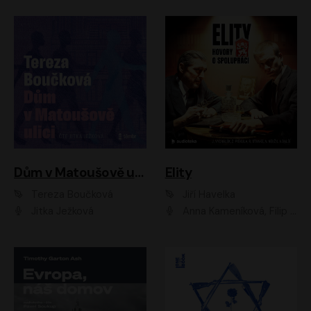
Dům v Matoušově ulici
Elity
Tereza Boučková
Jiří Havelka
Jitka Ježková
Anna Kameníková, Filip Březina, Jiří Lábus, Jiří Vyorálek, Klára Melíšková, Miloslav König, Miroslav Hanuš, Pavla Tomicová, Petr Lněnička, Richard Stanke, Taťjana Medveská, Václav Neužil, Vojtech Vondráček, Zdeněk Piškula