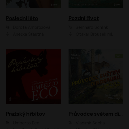
Poslední léto
Pozdní život
Dorota Ambrožová
Bernhard Schlink
Anežka Šťastná
Otakar Brousek ml.
Pražský hřbitov
Průvodce světem dinosaurů aneb Nová cesta do pravěku
Umberto Eco
Vladimír Socha