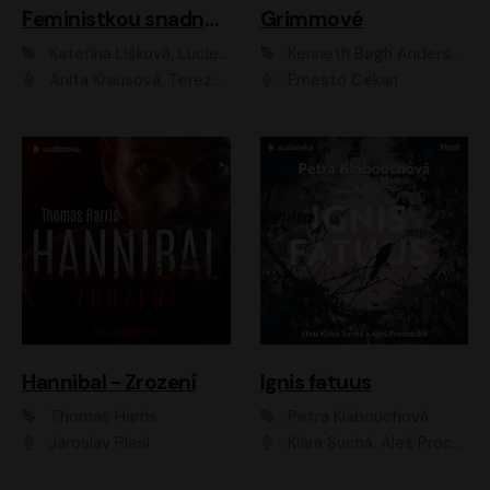
Feministkou snadno a rychle
Grimmové
Kateřina Lišková, Lucie Jarkovská
Kenneth Bøgh Andersen, Benni Bødker
Anita Krausová, Tereza Dočkalová
Ernesto Čekan
Hannibal - Zrození
Ignis fatuus
Thomas Harris
Petra Klabouchová
Jaroslav Plesl
Klára Suchá, Aleš Procházka