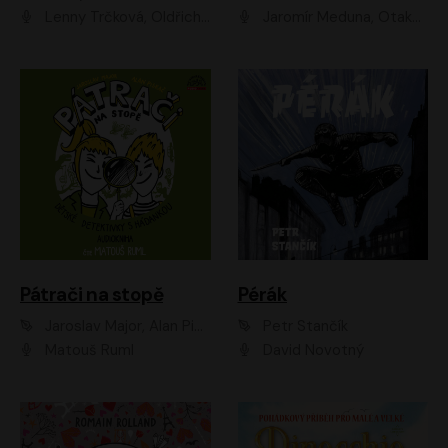
Lenny Trčková, Oldřich Kaiser
Jaromír Meduna, Otakar Brousek ml., Saša Rašilov
Pátrači na stopě
Pérák
Jaroslav Major, Alan Piskač
Petr Stančík
Matouš Ruml
David Novotný