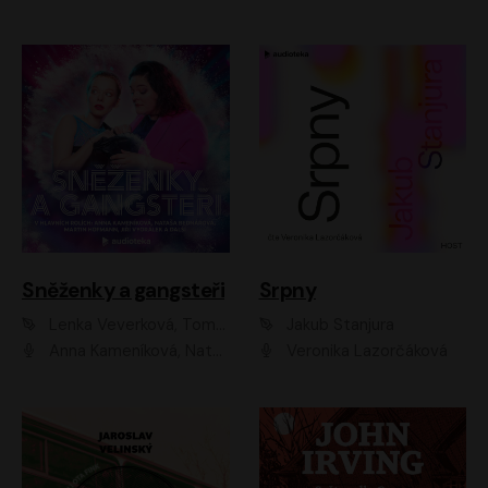
Sněženky a gangsteři
Srpny
Lenka Veverková, Tomáš Dianiška
Jakub Stanjura
Anna Kameníková, Nataša Bednářová, Tereza Hof, Taťjana Medvecká, Zuzana Slavíková, Šimon Krupa, Robert Mikluš, Jiří Vyorálek, Kryštof Hádek, Martin Hofmann, Martin Hruška
Veronika Lazorčáková