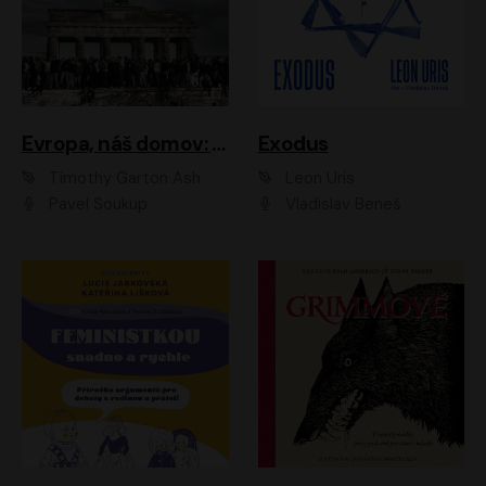
Evropa, náš domov: Od vylodění v Normandii po válku na Ukrajině
Exodus
Timothy Garton Ash
Leon Uris
Pavel Soukup
Vladislav Beneš