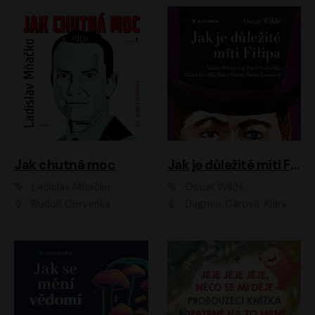
Jak chutná moc
Jak je důležité míti Filipa
Ladislav Mňačko
Oscar Wilde
Rudolf Červenka
Dagmar Čárová, Klára Suchá, Martin Hruška, Otakar Brousek ml., Pavel Neškudla, Radek Hoppe, Šárka Krausová, Vanda Hybnerová, Viktor Dvořák