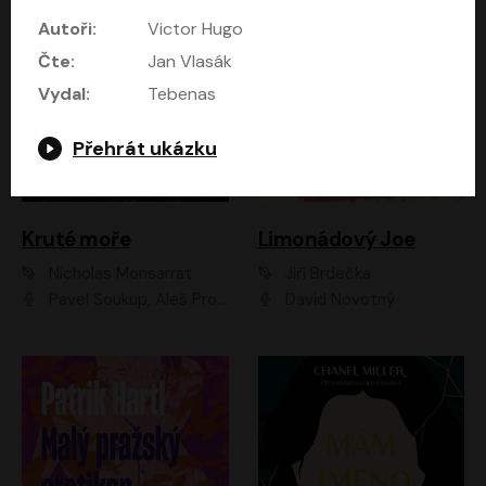
Autoři:
Victor Hugo
Čte:
Jan Vlasák
Vydal:
Tebenas
Přehrát ukázku
Kruté moře
Limonádový Joe
Nicholas Monsarrat
Jiří Brdečka
Pavel Soukup, Aleš Procházka, David Novotný, Marek Holý, Martin Preiss, Jakub Saic, Petr Neskusil, David Matásek, Vasil Fridrich, Pavel Rímský, Zuzana Slavíková, Zbyšek Horák, Martin Zahálka, Luboš Ondráček, Amélie Vránová, Andrea Elsnerová, Anna Theimerová, Antonín Navrátil, Apolena Velsová, Bohdan Tůma, Filip Jančík, Filip Švarc, Jan Škvor, Jiří Köhler, Kateřina Peřinová, Kristýna Nebeská, Kristýna Skružná, Ladislav Cigánek, Libor Terš, Lucie Timíková, Martin Hruška, Martin Stránský, Michal Holán, Michal Jagelka, Milada Vaňkátová, Oldřich Hajlich, Pavel Dytrt, Petr Burian, Petr Gelnar, Radek Hoppe, Radek Škvor, Radovan Vaculík, Richard Fiala, Robert Hájek, Robin Pařík, Roman Hajlich, Roman Říčař, Svatopluk Schuller, Terezie Taberyová, Valentina Vránová, Vojtěch hájek, Zuzana Kajnarová Říčařová
David Novotný