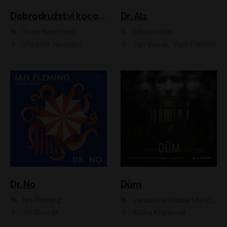
Dobrodružství kocoura Fiškuse a dědy Pettsona 1
Dr. Alz
Sven Nordqvist
Miloš Urban
Vladimír Javorský
Jan Vlasák, Vasil Fridrich
Dr. No
Dům
Ian Fleming
Jaroslava Hrdina Mištová
Jiří Dvořák
Eliška Křenková