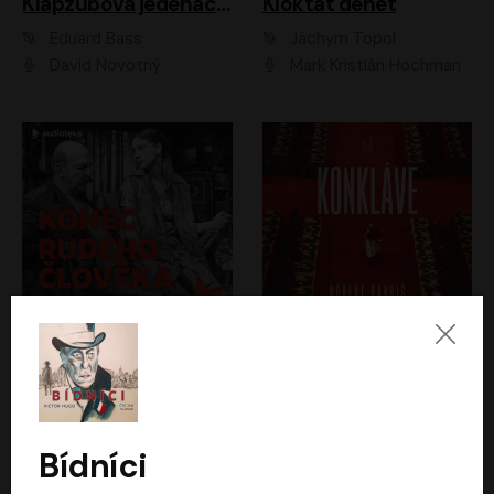
Klapzubova jedenáctka
Kloktat dehet
Eduard Bass
Jáchym Topol
David Novotný
Mark Kristián Hochman
Konec rudého člověka
Konkláve
Světlana Alexijevičová, Daniel Majling
Robert Harris
Jan Sklenář, Jan Staněk, Jan Vondráček, Johanna Tesařová, Klára Sedláčková Ottová, Magdalena Zimová, Marie Poulová, Martin Matejka, Miroslav Zavičár, Pavel Neškudla, Samuel Toman, Šimon Kučera, Štěpánka Fingerhutová, Tomáš Turek
Jan Kolařík
Bídníci