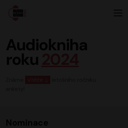
Hlavn
Men
Audiokniha roku
Audiokniha
roku
2024
Známe
vítěze
letošního ročníku
ankety!
Nominace