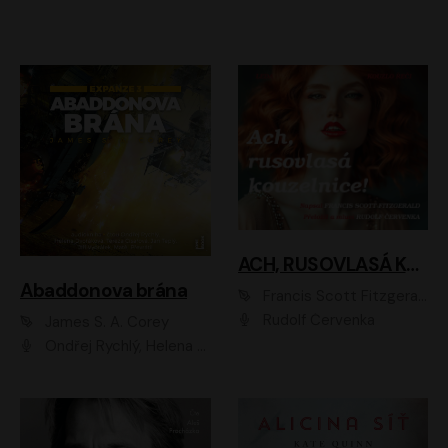
ACH, RUSOVLASÁ KOUZELNICE!
Abaddonova brána
Francis Scott Fitzgerald
Rudolf Červenka
James S. A. Corey
Ondřej Rychlý, Helena Dvořáková, Tereza Císařová, Jan Teplý, Jiří Vyorálek, Matěj Převrátil