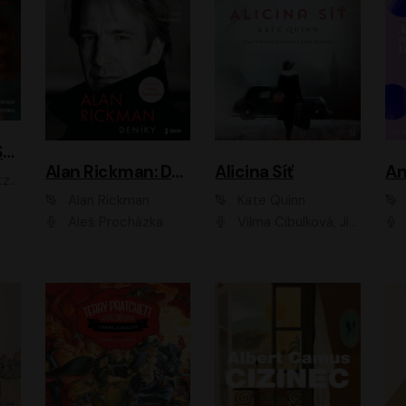
ACH, RUSOVLASÁ KOUZELNICE!
Alan Rickman: Deníky
Alicina Síť
An
ald
Alan Rickman
Kate Quinn
Aleš Procházka
Vilma Cibulková, Jitka Ježková