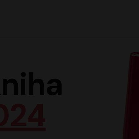
Hlav
niha
024