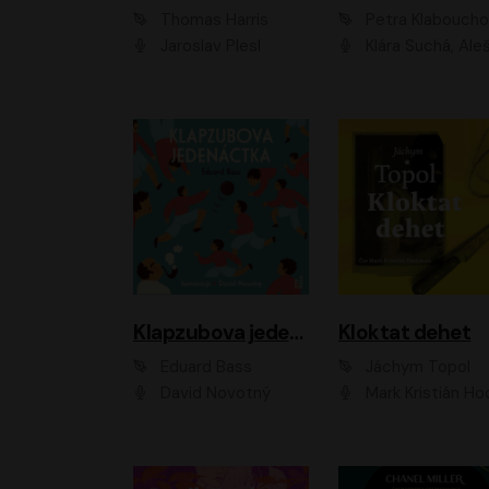
Thomas Harris
Petra Klabouch
Jaroslav Plesl
Klára Suchá, Aleš Procház
Klapzubova jedenáctka
Kloktat dehet
Eduard Bass
Jáchym Topol
David Novotný
Mark Kristián Hoch