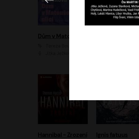
Dům v Matoušově ulici
Elity
Tereza Boučková
Jiří Havelka
Jitka Ježková
Anna Kameníková, Filip Březina, Jiří Lábus, Jiří Vyorálek, Klára Melíšková, Miloslav König, Miroslav Hanuš, Pavla Tomicová, Petr Lněnička, Richard Stanke, Taťjana Medveská, Václav Neužil, Vojtech Vond
Hannibal - Zrození
Ignis fatuus