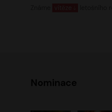
Známe
vítěze
letošního r
Nominace