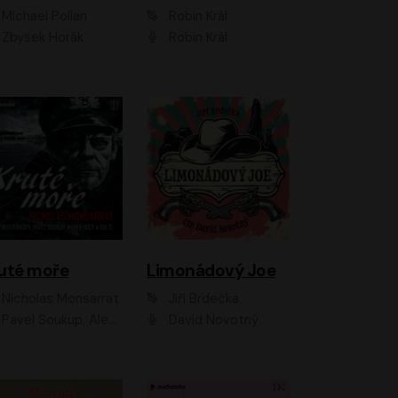
Michael Pollan
Robin Král
Zbyšek Horák
Robin Král
uté moře
Limonádový Joe
Nicholas Monsarrat
Jiří Brdečka
up, Aleš Procházka, David Novotný, Marek Holý, Martin Preiss, Jakub Saic, Petr Neskusil, David Matásek, Vasil Fridrich, Pavel Rímský, Zuzana Slavíková, Zbyšek Horák, Martin Zahálka, Luboš Ondráček, Amélie Vránová, Andrea Elsnerová, Anna Theimerová, Antonín Navrátil, Apolena Velsová, Bohdan Tůma, Filip Jančík, Filip Švarc, Jan Škvor, Jiří Köhler, Kateřina Peřinová, Kristýna Nebeská, Kristýna Skružná, Ladislav Cigánek, Libor Terš, Lucie Timíková, Martin Hruška, Martin Stránský, Michal Holán, Michal Jagelka, Milada Vaňkátová, Oldřich Hajlich, Pavel Dytrt, Petr Burian, Petr Gelnar, Radek Hoppe, Radek Škvor, Radovan Vaculík, Richard Fiala, Robert Hájek, Robin Pařík, Roman Hajlich, Roman Říčař, Svatopluk Schuller, Terezie Taberyová, Valentina Vránová, Vojtěch hájek, Zuzana Kajnarová Říčařová
David Novotný