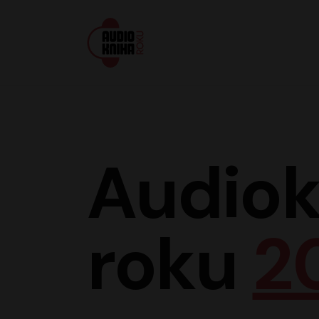
Audiokniha roku
Audiok
roku
2