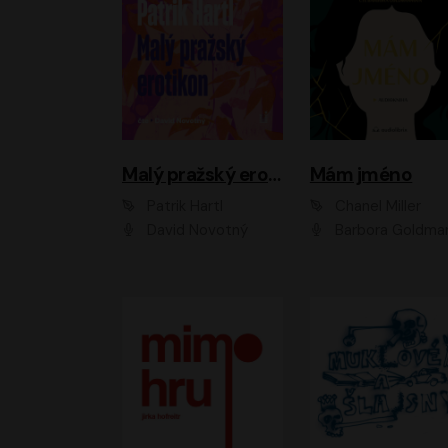
Malý pražský erotikon
Mám jméno
Patrik Hartl
Chanel Miller
David Novotný
Barbora Goldmanno