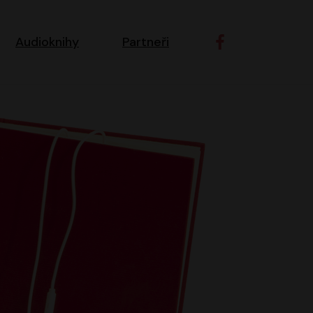
ní navigace
Audioknihy
Partneři