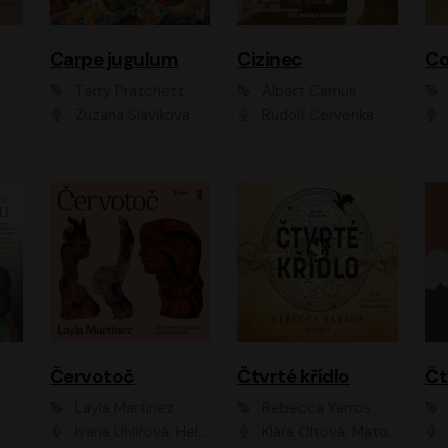
Carpe jugulum
Cizinec
Co
Terry Pratchett
Albert Camus
Zuzana Slavíková
Rudolf Červenka
Červotoč
Čtvrté křídlo
Layla Martinez
Rebecca Yarros
Ivana Uhlířová, Helena Čermáková
Klára Oltová, Matouš Ruml