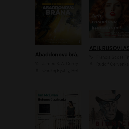
Abaddonova brána
Francis Scott Fitzger
James S. A. Corey
Rudolf Červenka
Ondřej Rychlý, Helena Dvořáková, Tereza Císařová, Jan Teplý, Jiří Vyorálek, Matěj Převrátil