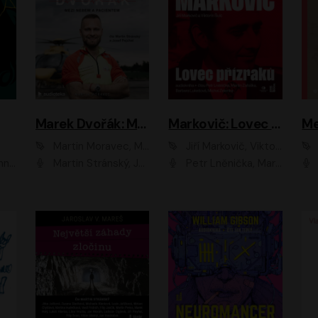
Marek Dvořák: Mezi nebem a pacientem
Markovič: Lovec přízraků
Martin Moravec, Marek Dvořák
Jiří Markovič, Viktorín Šulc
vá
Martin Stránský, Josef Pejchal, Petra Bučková
Petr Lněnička, Martin Zahálka, Barbara Lukešová, Michal Zelenka