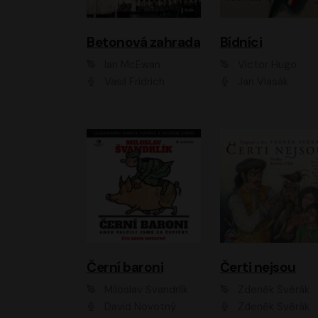
Betonová zahrada
Bídníci
Ian McEwan
Victor Hugo
Vasil Fridrich
Jan Vlasák
Černí baroni
Čerti nejsou
Miloslav Švandrlík
Zdeněk Svěrák
David Novotný
Zdeněk Svěrák