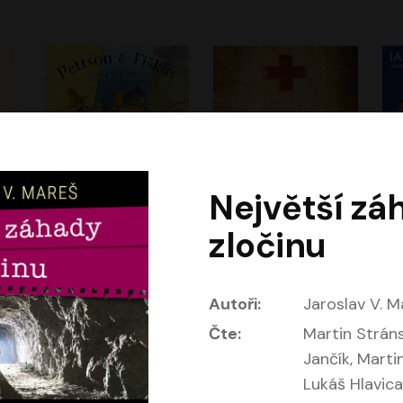
Největší zá
Dobrodružství kocoura Fiškuse a dědy Pettsona 1
Dr. Alz
Dr
zločinu
m
Sven Nordqvist
Miloš Urban
Vladimír Javorský
Jan Vlasák, Vasil Fridrich
Autoři:
Jaroslav V. M
Čte:
Martin Stránsk
Jančík, Marti
Lukáš Hlavica