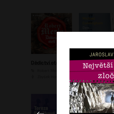
Dědictví otců
Den
Robert Merle
Michael Cunningha
Zbyšek Horák
Petr Stach