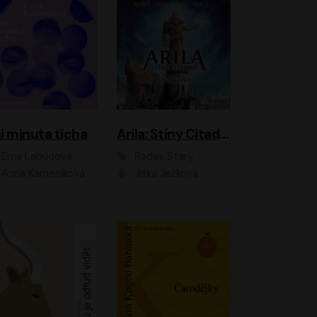
i minuta ticha
Arila: Stíny Citadely
Ema Labudová
Radek Starý
Anna Kameníková
Jitka Ježková