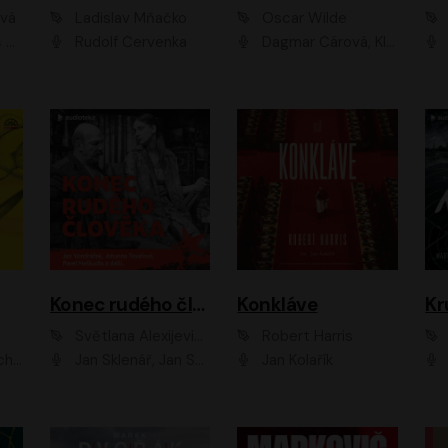
ová
Ladislav Mňačko
Oscar Wilde
ka
Rudolf Červenka
Dagmar Čárová, Klára Suchá, Martin Hruška, Otakar Brousek ml., Pavel Neškudla, Radek Hoppe, Šárka Krausová, Vanda Hybnerová, Viktor Dvořák
Konec rudého člověka
Konkláve
Kr
Světlana Alexijevičová, Daniel Majling
Robert Harris
man
Jan Sklenář, Jan Staněk, Jan Vondráček, Johanna Tesařová, Klára Sedláčková Ottová, Magdalena Zimová, Marie Poulová, Martin Matejka, Miroslav Zavičár, Pavel Neškudla, Samuel Toman, Šimon Kučera, Štěpánka Fingerhutová, Tomáš Turek
Jan Kolařík
Pavel Souk