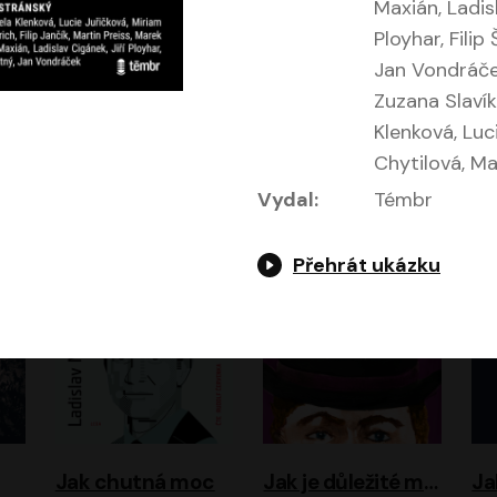
Maxián, Ladisl
Ployhar, Filip
Jan Vondráček
Zuzana Slavík
Evropa, náš domov: Od vylodění v Normandii po válku na Ukrajině
Exodus
Klenková, Luc
Chytilová, M
Timothy Garton Ash
Leon Uris
ráček, Zdeněk Piškula
Pavel Soukup
Vladislav Beneš
Vydal:
Témbr
Přehrát ukázku
Jak chutná moc
Jak je důležité míti Filipa