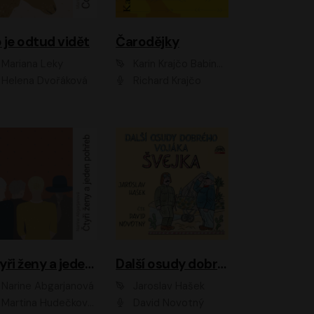
 je odtud vidět
Čarodějky
Mariana Leky
Karin Krajčo Babinská
Helena Dvořáková
Richard Krajčo
Čtyři ženy a jeden pohřeb
Další osudy dobrého vojáka Švejka
Narine Abgarjanová
Jaroslav Hašek
Martina Hudečková, Jaromír Meduna
David Novotný