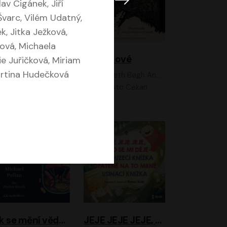
av Cigánek, Jiří
 Švarc, Vilém Udatný,
, Jitka Ježková,
ová, Michaela
Feministkou snadno a rychle
Grimmové
ie Juřičková, Miriam
artina Hudečková
Kateřina Lišková, Lucie Jarkovská
Kenneth Bøgh Andersen, Benni Bødker
Anita Krausová, Tereza Dočkalová
Ernesto Čekan
Jak se mění vědomí
JEJE JEJE JEJE, NĚCO SE MI DĚJE + PROBOUZECÍ KNÍŽKA + OPATRNĚ NA TO MRNĚ + USÍNACÍ KNÍŽKA