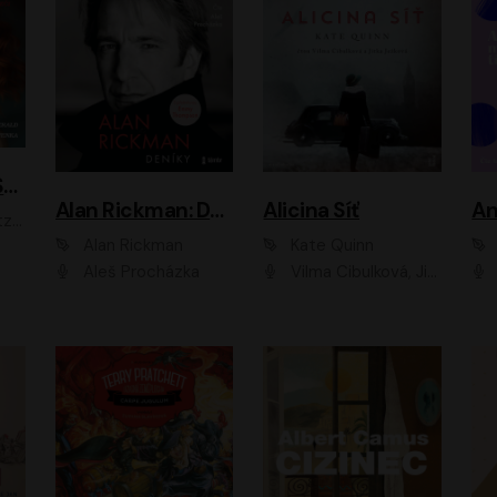
ACH, RUSOVLASÁ KOUZELNICE!
Alan Rickman: Deníky
Alicina Síť
An
ald
Alan Rickman
Kate Quinn
Aleš Procházka
Vilma Cibulková, Jitka Ježková