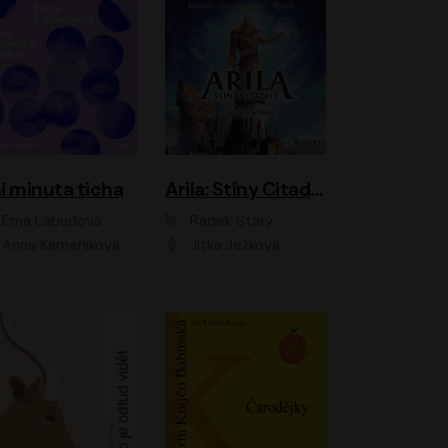
i minuta ticha
Arila: Stíny Citadely
Ema Labudová
Radek Starý
Anna Kameníková
Jitka Ježková