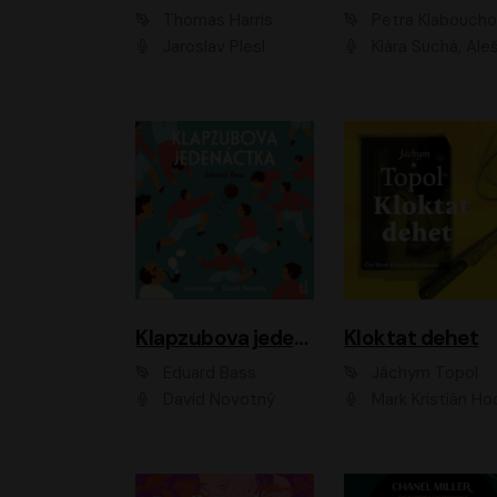
Thomas Harris
Petra Klabouch
Jaroslav Plesl
Klára Suchá, Aleš Procház
Klapzubova jedenáctka
Kloktat dehet
Eduard Bass
Jáchym Topol
David Novotný
Mark Kristián Hoch