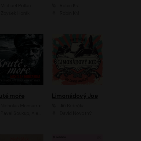
Michael Pollan
Robin Král
Zbyšek Horák
Robin Král
uté moře
Limonádový Joe
Nicholas Monsarrat
Jiří Brdečka
up, Aleš Procházka, David Novotný, Marek Holý, Martin Preiss, Jakub Saic, Petr Neskusil, David Matásek, Vasil Fridrich, Pavel Rímský, Zuzana Slavíková, Zbyšek Horák, Martin Zahálka, Luboš Ondráček, Amélie Vránová, Andrea Elsnerová, Anna Theimerová, Antonín Navrátil, Apolena Velsová, Bohdan Tůma, Filip Jančík, Filip Švarc, Jan Škvor, Jiří Köhler, Kateřina Peřinová, Kristýna Nebeská, Kristýna Skružná, Ladislav Cigánek, Libor Terš, Lucie Timíková, Martin Hruška, Martin Stránský, Michal Holán, Michal Jagelka, Milada Vaňkátová, Oldřich Hajlich, Pavel Dytrt, Petr Burian, Petr Gelnar, Radek Hoppe, Radek Škvor, Radovan Vaculík, Richard Fiala, Robert Hájek, Robin Pařík, Roman Hajlich, Roman Říčař, Svatopluk Schuller, Terezie Taberyová, Valentina Vránová, Vojtěch hájek, Zuzana Kajnarová Říčařová
David Novotný