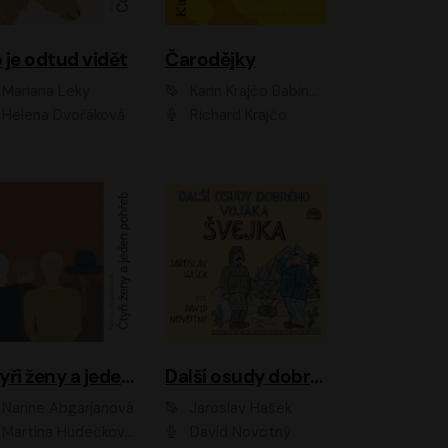
 je odtud vidět
Čarodějky
Mariana Leky
Karin Krajčo Babinská
Helena Dvořáková
Richard Krajčo
Čtyři ženy a jeden pohřeb
Další osudy dobrého vojáka Švejka
Narine Abgarjanová
Jaroslav Hašek
Martina Hudečková, Jaromír Meduna
David Novotný