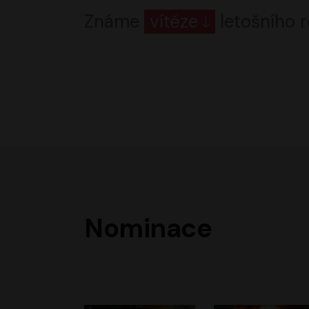
Známe
vítěze
letošního r
Nominace