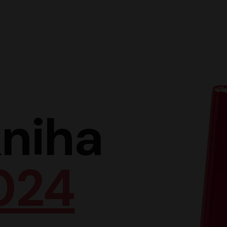
Hlav
niha
024