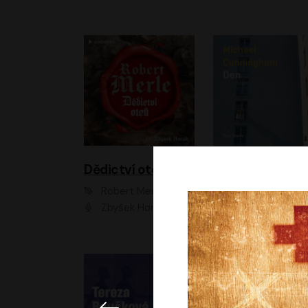
Dědictví otců
Den
Robert Merle
Michael Cunningha
Zbyšek Horák
Petr Stach