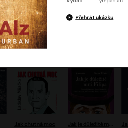
Vydal:
Tympanum
Přehrát ukázku
Evropa, náš domov: Od vylodění v Normandii po válku na Ukrajině
Exodus
Timothy Garton Ash
Leon Uris
ráček, Zdeněk Piškula
Pavel Soukup
Vladislav Beneš
Jak chutná moc
Jak je důležité míti Filipa