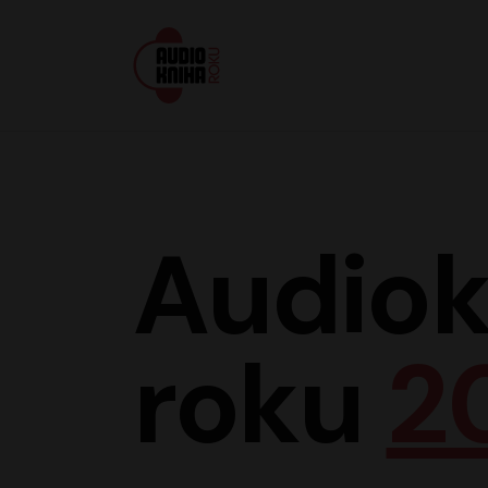
Audiokniha roku
Audiok
roku
2