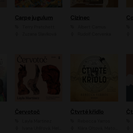
Carpe jugulum
Cizinec
Co
Terry Pratchett
Albert Camus
Zuzana Slavíková
Rudolf Červenka
Červotoč
Čtvrté křídlo
Layla Martinez
Rebecca Yarros
Ivana Uhlířová, Helena Čermáková
Klára Oltová, Matouš Ruml