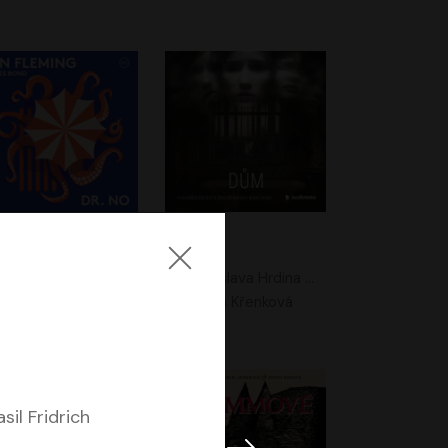
. No
Dům
Ian Fleming
Jaroslava Hrdina Mištová
Jiří Dvořák
Eliška Křenková
sil Fridrich