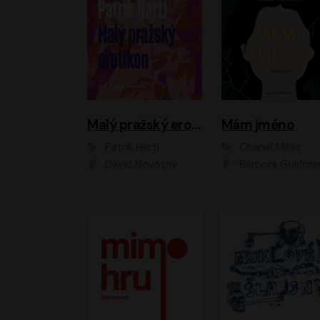
Malý pražský erotikon
Mám jméno
Patrik Hartl
Chanel Miller
David Novotný
Barbora Goldmanno