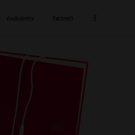
ní navigace
Audioknihy
Partneři