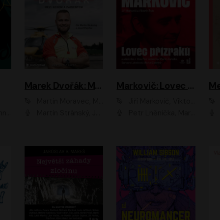
Marek Dvořák: Mezi nebem a pacientem
Markovič: Lovec přízraků
Martin Moravec, Marek Dvořák
Jiří Markovič, Viktorín Šulc
vá
Martin Stránský, Josef Pejchal, Petra Bučková
Petr Lněnička, Martin Zahálka, Barbara Lukešová, Michal Zelenka