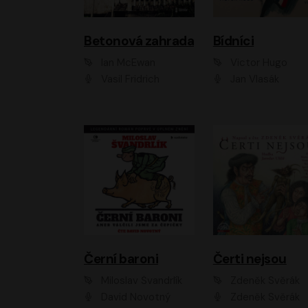
Betonová zahrada
Bídníci
Ian McEwan
Victor Hugo
Vasil Fridrich
Jan Vlasák
Černí baroni
Čerti nejsou
Miloslav Švandrlík
Zdeněk Svěrák
David Novotný
Zdeněk Svěrák