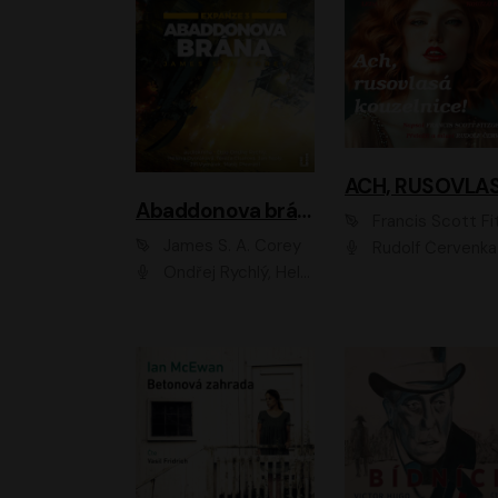
Abaddonova brána
Francis Scott Fitzger
James S. A. Corey
Rudolf Červenka
Ondřej Rychlý, Helena Dvořáková, Tereza Císařová, Jan Teplý, Jiří Vyorálek, Matěj Převrátil