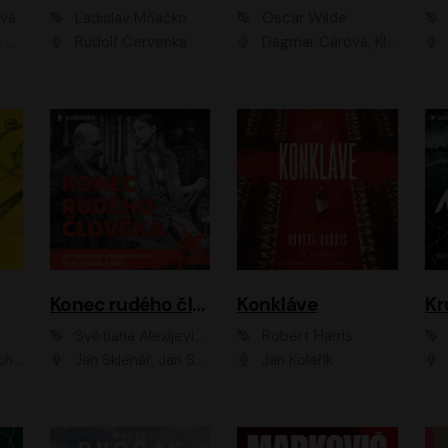
ová
Ladislav Mňačko
Oscar Wilde
ka
Rudolf Červenka
Dagmar Čárová, Klára Suchá, Martin Hruška, Otakar Brousek ml., Pavel Neškudla, Radek Hoppe, Šárka Krausová, Vanda Hybnerová, Viktor Dvořák
Konec rudého člověka
Konkláve
Kr
Světlana Alexijevičová, Daniel Majling
Robert Harris
man
Jan Sklenář, Jan Staněk, Jan Vondráček, Johanna Tesařová, Klára Sedláčková Ottová, Magdalena Zimová, Marie Poulová, Martin Matejka, Miroslav Zavičár, Pavel Neškudla, Samuel Toman, Šimon Kučera, Štěpánka Fingerhutová, Tomáš Turek
Jan Kolařík
Pavel Souk