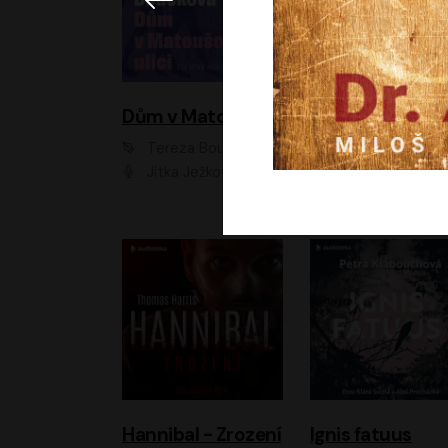
Dům v Matoušově ulici
Elity
Tereza Boučková
Jiří Havelka
Jitka Ježková
Anna Kameníková, Filip Březina, Jiří Lábus, Jiří Vyorálek, Klára Melíšková, Miloslav König, Miroslav Hanuš, Pavla Tomicová, Petr Lněnička, Richard Stanke, Taťjana Medveská, Václav Neužil, Vojtech Vond
Hannibal - Zrození
Ignis fatuus