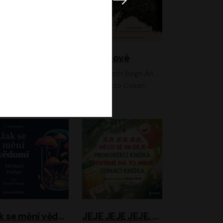
Feministkou snadno a rychle
Grimmové
Kateřina Lišková, Lucie Jarkovská
Kenneth Bøgh Andersen, Benni Bødker
Anita Krausová, Tereza Dočkalová
Ernesto Čekan
Jak se mění vědomí
JEJE JEJE JEJE, NĚCO SE MI DĚJE + PROBOUZECÍ KNÍŽKA + OPATRNĚ NA TO MRNĚ + USÍNACÍ KNÍŽKA