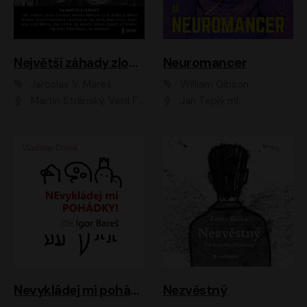
Největší záhady zločinu
Neuromancer
Jaroslav V. Mareš
William Gibson
Martin Stránský, Vasil Fridrich, Filip Jančík, Martin Preiss, Marek Holý, Lukáš Hlavica, Libor Hruška, Jan Maxián, Ladislav Cigánek, Jiří Ployhar, Filip Švarc, Vilém Udatný, Jan Vondráček, Jitka Ježková, Zuzana Slavíková, Michaela Klenková, Lucie Juřičková, Miriam Chytilová, Martina Hudečková
Jan Teplý ml.
Nevykládej mi pohádky
Nezvěstný