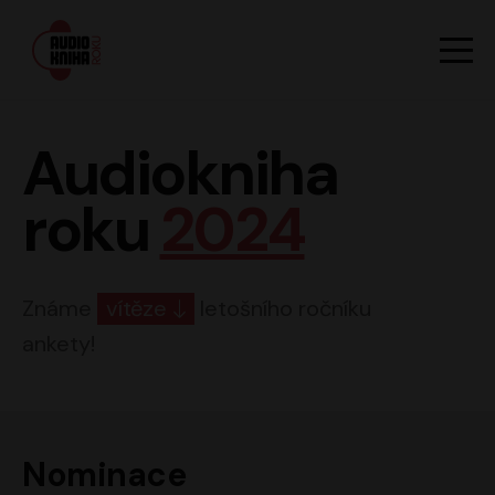
Hlavn
Men
Audiokniha roku
Audiokniha
roku
2024
Známe
vítěze
letošního ročníku
ankety!
Nominace