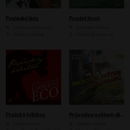
Poslední léto
Pozdní život
Dorota Ambrožová
Bernhard Schlink
Anežka Šťastná
Otakar Brousek ml.
Pražský hřbitov
Průvodce světem dinosaurů aneb Nová cesta do pravěku
Umberto Eco
Vladimír Socha