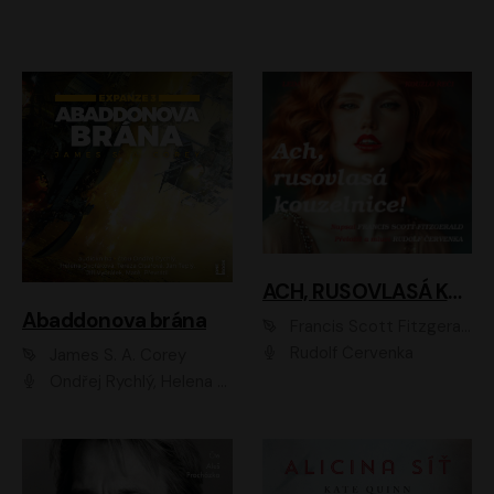
ACH, RUSOVLASÁ KOUZELNICE!
Abaddonova brána
Francis Scott Fitzgerald
Rudolf Červenka
James S. A. Corey
Ondřej Rychlý, Helena Dvořáková, Tereza Císařová, Jan Teplý, Jiří Vyorálek, Matěj Převrátil