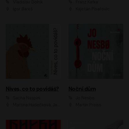
Vladislav Dolník
Franz Kafka
Igor Bareš
Kajetán Písařovic
Nives, co to povídáš?
Noční dům
Sacha Naspini
Jo Nesbo
Martina Hudečková, Jaromír Meduna, Zuzana Slavíková
Martin Preiss