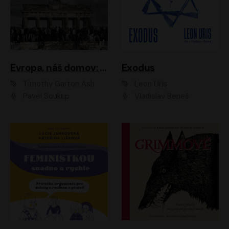
Evropa, náš domov: Od vylodění v Normandii po válku na Ukrajině
Exodus
Timothy Garton Ash
Leon Uris
Pavel Soukup
Vladislav Beneš