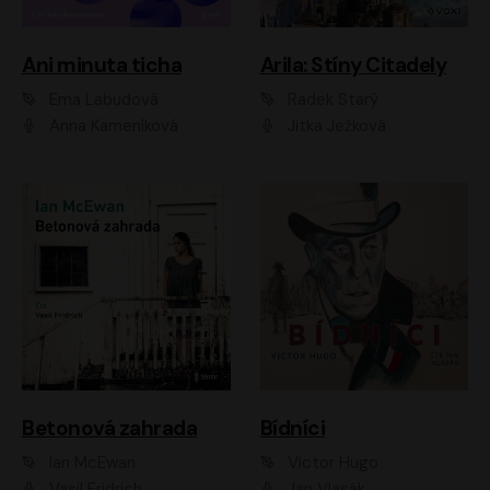
Ani minuta ticha
Arila: Stíny Citadely
Ema Labudová
Radek Starý
Anna Kameníková
Jitka Ježková
Betonová zahrada
Bídníci
Ian McEwan
Victor Hugo
Vasil Fridrich
Jan Vlasák