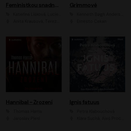
Feministkou snadno a rychle
Grimmové
Kateřina Lišková, Lucie Jarkovská
Kenneth Bøgh Andersen, Benni Bødker
Anita Krausová, Tereza Dočkalová
Ernesto Čekan
Hannibal - Zrození
Ignis fatuus
Thomas Harris
Petra Klabouchová
Jaroslav Plesl
Klára Suchá, Aleš Procházka