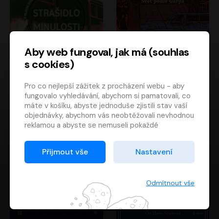
Aby web fungoval, jak má (souhlas
s cookies)
Strašidlo minulosti
Svět podle Garpa
Pro co nejlepší zážitek z procházení webu - aby
Jaroslav Velinský
John Irving
fungovalo vyhledávání, abychom si pamatovali, co
Libor Hruška
David Novotný
máte v košíku, abyste jednoduše zjistili stav vaší
objednávky, abychom vás neobtěžovali nevhodnou
reklamou a abyste se nemuseli pokaždé
přihlašovat.
Proto od vás potřebujeme souhlas se
Přijmout vše
Nastavení
zpracováním souborů cookies
, tj. malých souborů,
které se dočasně ukládají ve vašem prohlížeči.
Děkujeme, že nám ho dáte a pomůžete nám tak
Odmítnout vše
web zlepšovat.