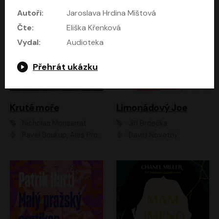
Autoři:
Jaroslava Hrdina Mištová
Čte:
Eliška Křenková
Vydal:
Audioteka
Přehrát ukázku
Kruté moře
Limonádový Joe
Nicholas Monsarrat
Jiří Brdečka
Pavel Soukup, Aleš Procházka, David Novotný, Marek Holý, Martin Preiss, Jakub Saic, Petr Neskusil, David Matásek, Vasil Fridrich, Pavel Rímský, Zuzana Slavíková, Zbyšek Horák, Martin Zahálka, Luboš Ondráček, Amélie Vránová, Andrea Elsnerová, Anna Theimerová, Antonín Navrátil, Apolena Velsová, Bohdan Tůma, Filip Jančík, Filip Švarc, Jan Škvor, Jiří Köhler, Kateřina Peřinová, Kristýna Nebeská, Kristýna Skružná, Ladislav Cigánek, Libor Terš, Lucie Timíková, Martin Hruška, Martin Stránský, Michal Holán, Michal Jagelka, Milada Vaňkátová, Oldřich Hajlich, Pavel Dytrt, Petr Burian, Petr Gelnar, Radek Hoppe, Radek Škvor, Radovan Vaculík, Richard Fiala, Robert Hájek, Robin Pařík, Roman Hajlich, Roman Říčař, Svatopluk Schuller, Terezie Taberyová, Valentina Vránová, Vojtěch hájek, Zuzana Kajnarová Říčařová
David Novotný