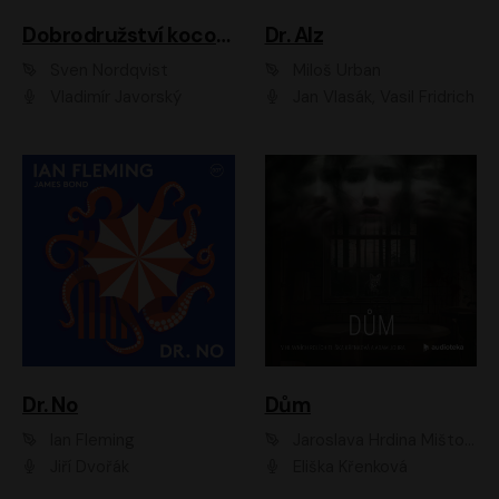
Dobrodružství kocoura Fiškuse a dědy Pettsona 1
Dr. Alz
Sven Nordqvist
Miloš Urban
Vladimír Javorský
Jan Vlasák, Vasil Fridrich
Dr. No
Dům
Ian Fleming
Jaroslava Hrdina Mištová
Jiří Dvořák
Eliška Křenková