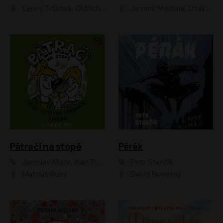
Lenny Trčková, Oldřich Kaiser
Jaromír Meduna, Otakar Brousek ml., Saša Rašilov
Pátrači na stopě
Pérák
Jaroslav Major, Alan Piskač
Petr Stančík
Matouš Ruml
David Novotný