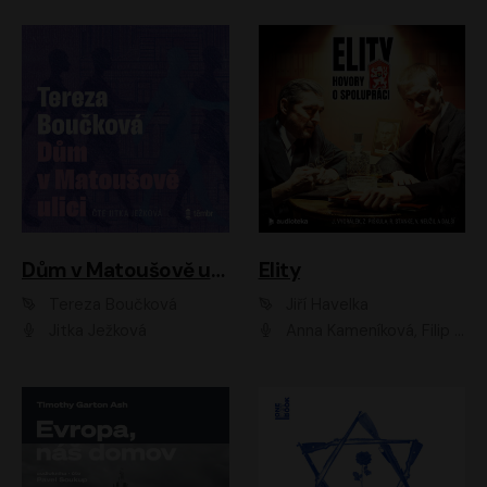
Dům v Matoušově ulici
Elity
Tereza Boučková
Jiří Havelka
Jitka Ježková
Anna Kameníková, Filip Březina, Jiří Lábus, Jiří Vyorálek, Klára Melíšková, Miloslav König, Miroslav Hanuš, Pavla Tomicová, Petr Lněnička, Richard Stanke, Taťjana Medveská, Václav Neužil, Vojtech Vondráček, Zdeněk Piškula