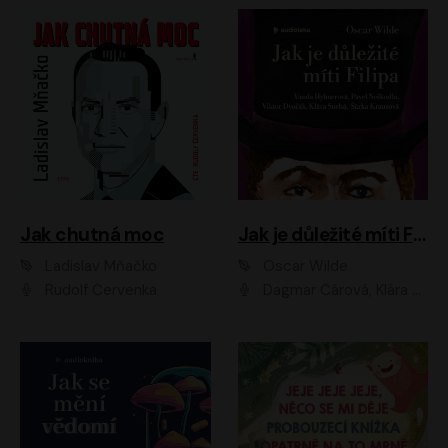
Jak chutná moc
Jak je důležité míti Filipa
Ladislav Mňačko
Oscar Wilde
Rudolf Červenka
Dagmar Čárová, Klára Suchá, Martin Hruška, Otakar Brousek ml., Pavel Neškudla, Radek Hoppe, Šárka Krausová, Vanda Hybnerová, Viktor Dvořák