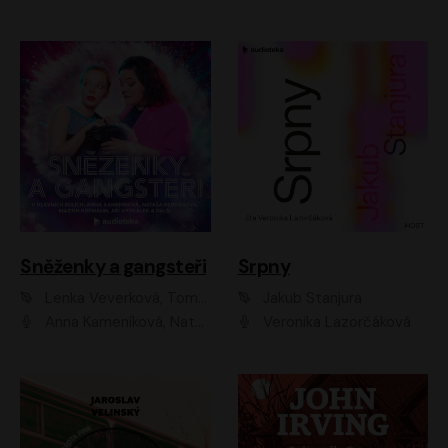
Sněženky a gangsteři
Srpny
Lenka Veverková, Tomáš Dianiška
Jakub Stanjura
Anna Kameníková, Nataša Bednářová, Tereza Hof, Taťjana Medvecká, Zuzana Slavíková, Šimon Krupa, Robert Mikluš, Jiří Vyorálek, Kryštof Hádek, Martin Hofmann, Martin Hruška
Veronika Lazorčáková