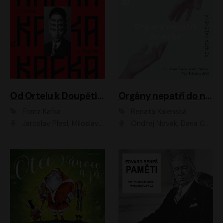
Od Ortelu k Doupěti – tucet Kafkových povídek
Orgány nepatří do nebe
Franz Kafka
Renata Kalenská
Jaroslav Plesl, Miloslav Mejzlík, David Novotný, Lukáš Hlavica, Jaromír Meduna, Václav Neužil, Otakar Brousek ml., Jan Holík, Václav Marhold
Ondřej Novák, Dana Černá, Martin Sláma, Petr Štěpán, Libor Hruška, Filip Jančík, Jakub Urbánek, Barbora Goldmannová, Karolína Zbořilová, Petra Šimberová, Richard Wágner, Klára Sochorová, Šárka Šildová, Zbyšek Horák, Anita Krausová