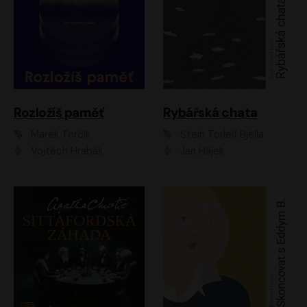
Rozložíš paměť
Rybářská chata
Marek Torčík
Stein Torleif Bjella
Vojtěch Hrabák
Jan Hájek