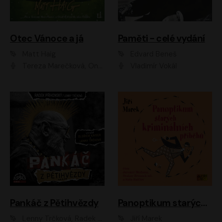
Otec Vánoce a já
Paměti - celé vydání
Matt Haig
Edvard Beneš
Tereza Marečková, Ondřej Endru Havlík
Vladimír Vokál
Pankáč z Pětihvězdy
Panoptikum starých kriminálních příběhů
Lenny Trčková, Radek Příhonský
Jiří Marek