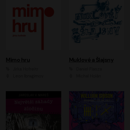
Muklové a Šlajsny
Mimo hru
Daniel Flasza
Jirka Hofreitr
Michal Holán
Leon Ibragimov