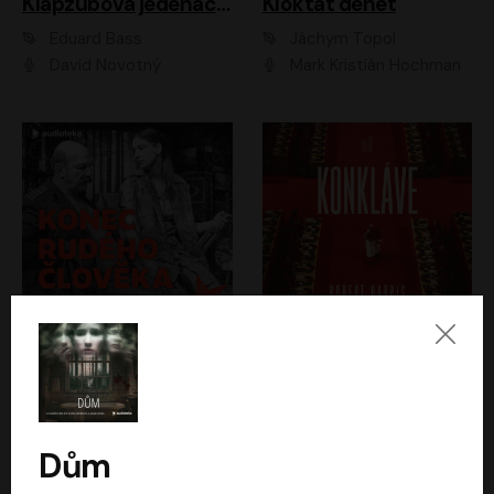
Klapzubova jedenáctka
Kloktat dehet
Eduard Bass
Jáchym Topol
David Novotný
Mark Kristián Hochman
Konec rudého člověka
Konkláve
Světlana Alexijevičová, Daniel Majling
Robert Harris
Jan Sklenář, Jan Staněk, Jan Vondráček, Johanna Tesařová, Klára Sedláčková Ottová, Magdalena Zimová, Marie Poulová, Martin Matejka, Miroslav Zavičár, Pavel Neškudla, Samuel Toman, Šimon Kučera, Štěpánka Fingerhutová, Tomáš Turek
Jan Kolařík
Dům