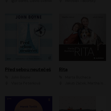
Igor Bareš, David Švehlík
Miroslav Táborský
Před sebou neutečeš
Rita
John Boyne
Marta Buchaca
Vlasta Peterková
Jakub Žáček, Martha Issová