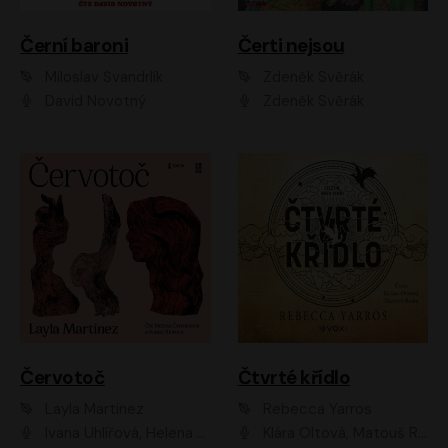
Černí baroni
Čerti nejsou
Miloslav Švandrlík
Zdeněk Svěrák
David Novotný
Zdeněk Svěrák
Červotoč
Čtvrté křídlo
Layla Martinez
Rebecca Yarros
Ivana Uhlířová, Helena Čermáková
Klára Oltová, Matouš Ruml