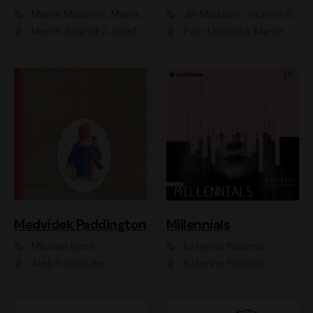
Martin Moravec, Marek Dvořák
Jiří Markovič, Viktorín Šulc
Martin Stránský, Josef Pejchal, Petra Bučková
Petr Lněnička, Martin Zahálka, Barbara Lukešová, Michal Zelenka
Medvídek Paddington
Millennials
Michael Bond
Kateřina Pokorná
Aleš Procházka
Kateřina Pokorná