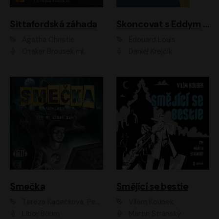
Sittafordská záhada
Skoncovat s Eddym B.
Agatha Christie
Édouard Louis
Otakar Brousek ml.
Daniel Krejčík
Smečka
Smějící se bestie
Tereza Kadečková, Petr Boček, Nelly Černohorská, Ondřej Kocáb, Ludmila Svozilová, Miroslav Pech, Karin Novotná, Jiří Sivok, Martin Štefko, Kateřina Malec Houfková, Tomáš Marton, Madla Pospíšilová Karasová, Michal Březina, Veronika Fiedlerová, Lukáš Vavrečka, Přemysl Krejčík, Mort Castle
Vilém Koubek
Libor Böhm
Martin Stránský