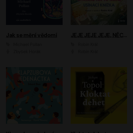
Jak se mění vědomí
JEJE JEJE JEJE, NĚCO SE MI DĚJE + PROBOUZECÍ KNÍŽKA + OPATRNĚ NA TO MRNĚ + USÍNACÍ KNÍŽKA
Michael Pollan
Robin Král
Zbyšek Horák
Robin Král