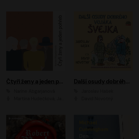
Čtyři ženy a jeden pohřeb
Další osudy dobrého vojáka Švejka
Narine Abgarjanová
Jaroslav Hašek
Martina Hudečková, Jaromír Meduna
David Novotný