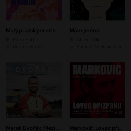
Malý pražský erotikon
Mám jméno
Patrik Hartl
Chanel Miller
David Novotný
Barbora Goldmannová
Marek Dvořák: Mezi nebem a pacientem
Markovič: Lovec přízraků