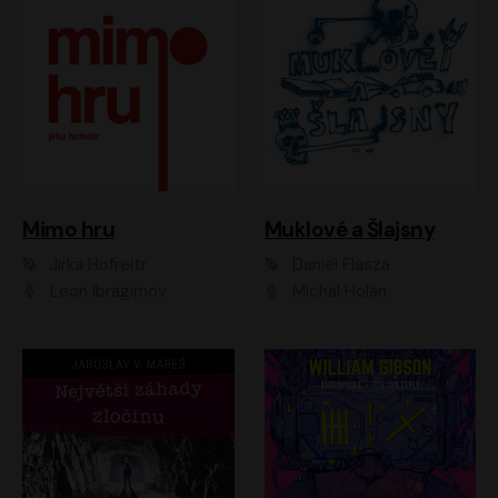
Muklové a Šlajsny
Mimo hru
Daniel Flasza
Jirka Hofreitr
Michal Holán
Leon Ibragimov