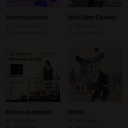
Ani minuta ticha
Arila: Stíny Citadely
Ema Labudová
Radek Starý
Anna Kameníková
Jitka Ježková
Betonová zahrada
Bídníci
Ian McEwan
Victor Hugo
Vasil Fridrich
Jan Vlasák