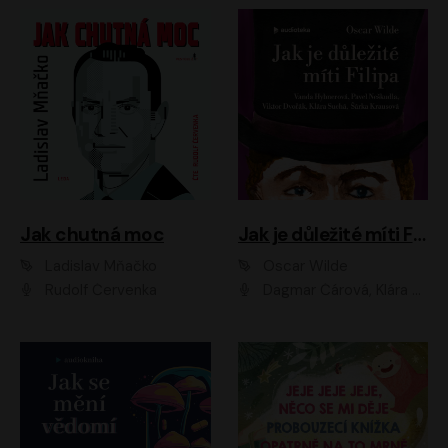
Jak chutná moc
Jak je důležité míti Filipa
Ladislav Mňačko
Oscar Wilde
Rudolf Červenka
Dagmar Čárová, Klára Suchá, Martin Hruška, Otakar Brousek ml., Pavel Neškudla, Radek Hoppe, Šárka Krausová, Vanda Hybnerová, Viktor Dvořák