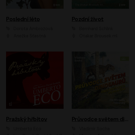
Poslední léto
Pozdní život
Dorota Ambrožová
Bernhard Schlink
Anežka Šťastná
Otakar Brousek ml.
Pražský hřbitov
Průvodce světem dinosaurů aneb Nová cesta do pravěku
Umberto Eco
Vladimír Socha