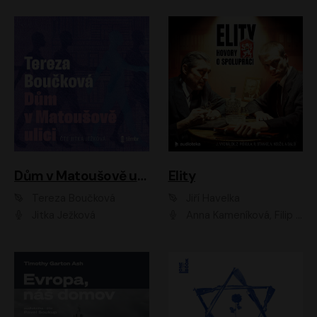
Dům v Matoušově ulici
Elity
Tereza Boučková
Jiří Havelka
Jitka Ježková
Anna Kameníková, Filip Březina, Jiří Lábus, Jiří Vyorálek, Klára Melíšková, Miloslav König, Miroslav Hanuš, Pavla Tomicová, Petr Lněnička, Richard Stanke, Taťjana Medveská, Václav Neužil, Vojtech Vondráček, Zdeněk Piškula