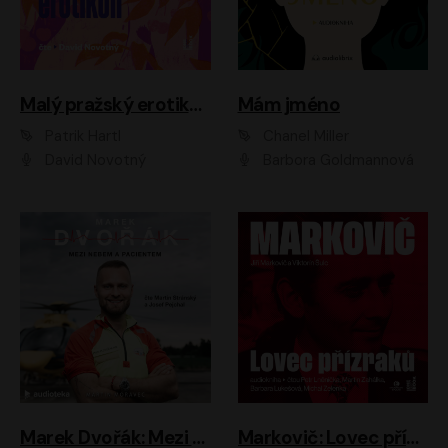
Malý pražský erotikon
Mám jméno
Patrik Hartl
Chanel Miller
David Novotný
Barbora Goldmannová
Marek Dvořák: Mezi nebem a pacientem
Markovič: Lovec přízraků