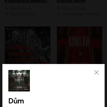
Klapzubova jedenáctka
Kloktat dehet
Eduard Bass
Jáchym Topol
David Novotný
Mark Kristián Hochman
Konec rudého člověka
Konkláve
Světlana Alexijevičová, Daniel Majling
Robert Harris
Jan Sklenář, Jan Staněk, Jan Vondráček, Johanna Tesařová, Klára Sedláčková Ottová, Magdalena Zimová, Marie Poulová, Martin Matejka, Miroslav Zavičár, Pavel Neškudla, Samuel Toman, Šimon Kučera, Štěpánka Fingerhutová, Tomáš Turek
Jan Kolařík
Dům