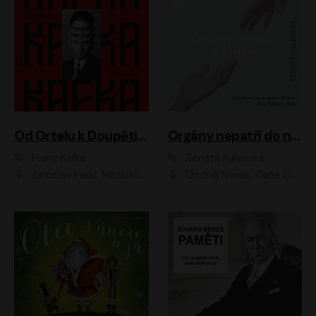
Od Ortelu k Doupěti – tucet Kafkových povídek
Orgány nepatří do nebe
Franz Kafka
Renata Kalenská
Jaroslav Plesl, Miloslav Mejzlík, David Novotný, Lukáš Hlavica, Jaromír Meduna, Václav Neužil, Otakar Brousek ml., Jan Holík, Václav Marhold
Ondřej Novák, Dana Černá, Martin Sláma, Petr Štěpán, Libor Hruška, Filip Jančík, Jakub Urbánek, Barbora Goldmannová, Karolína Zbořilová, Petra Šimberová, Richard Wágner, Klára Sochorová, Šárka Šildová, Zbyšek Horák, Anita Krausová