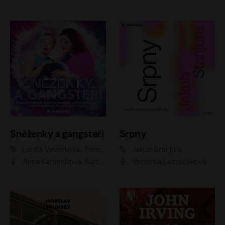
Sněženky a gangsteři
Srpny
Lenka Veverková, Tomáš Dianiška
Jakub Stanjura
Anna Kameníková, Nataša Bednářová, Tereza Hof, Taťjana Medvecká, Zuzana Slavíková, Šimon Krupa, Robert Mikluš, Jiří Vyorálek, Kryštof Hádek, Martin Hofmann, Martin Hruška
Veronika Lazorčáková