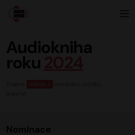
Hlavn
Men
Audiokniha roku
Audiokniha
roku
2024
Známe
vítěze
letošního ročníku
ankety!
Nominace