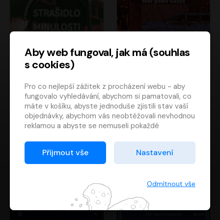
Aby web fungoval, jak má (souhlas
s cookies)
Strašidlo minulosti
Svět podle Garpa
Pro co nejlepší zážitek z procházení webu - aby
Jaroslav Velinský
John Irving
fungovalo vyhledávání, abychom si pamatovali, co
Libor Hruška
David Novotný
máte v košíku, abyste jednoduše zjistili stav vaší
objednávky, abychom vás neobtěžovali nevhodnou
reklamou a abyste se nemuseli pokaždé
přihlašovat.
Proto od vás potřebujeme souhlas se
Přijmout vše
Nastavení
zpracováním souborů cookies
, tj. malých souborů,
které se dočasně ukládají ve vašem prohlížeči.
Děkujeme, že nám ho dáte a pomůžete nám tak
Odmítnout vše
web zlepšovat.