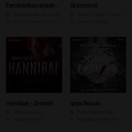
Feministkou snadno a rychle
Grimmové
Kateřina Lišková, Lucie Jarkovská
Kenneth Bøgh Andersen, Benni Bødker
Anita Krausová, Tereza Dočkalová
Ernesto Čekan
Hannibal - Zrození
Ignis fatuus
Thomas Harris
Petra Klabouchová
Jaroslav Plesl
Klára Suchá, Aleš Procházka