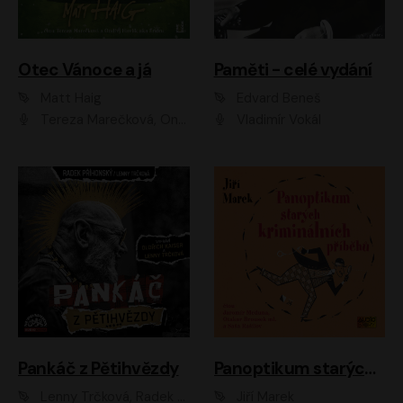
Otec Vánoce a já
Paměti - celé vydání
Matt Haig
Edvard Beneš
Tereza Marečková, Ondřej Endru Havlík
Vladimír Vokál
Pankáč z Pětihvězdy
Panoptikum starých kriminálních příběhů
Lenny Trčková, Radek Příhonský
Jiří Marek