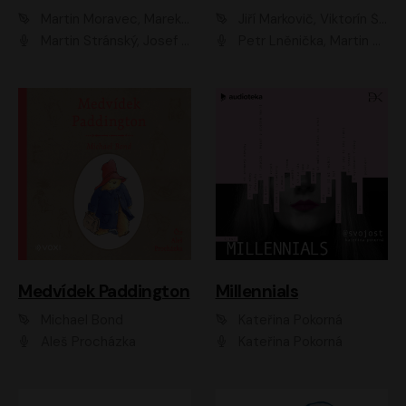
Martin Moravec, Marek Dvořák
Jiří Markovič, Viktorín Šulc
Martin Stránský, Josef Pejchal, Petra Bučková
Petr Lněnička, Martin Zahálka, Barbara Lukešová, Michal Zelenka
Medvídek Paddington
Millennials
Michael Bond
Kateřina Pokorná
Aleš Procházka
Kateřina Pokorná