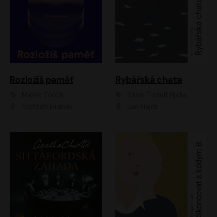
Rozložíš paměť
Rybářská chata
Marek Torčík
Stein Torleif Bjella
Vojtěch Hrabák
Jan Hájek