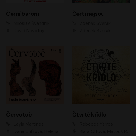
Černí baroni
Čerti nejsou
Miloslav Švandrlík
Zdeněk Svěrák
David Novotný
Zdeněk Svěrák
Červotoč
Čtvrté křídlo
Layla Martinez
Rebecca Yarros
Ivana Uhlířová, Helena Čermáková
Klára Oltová, Matouš Ruml