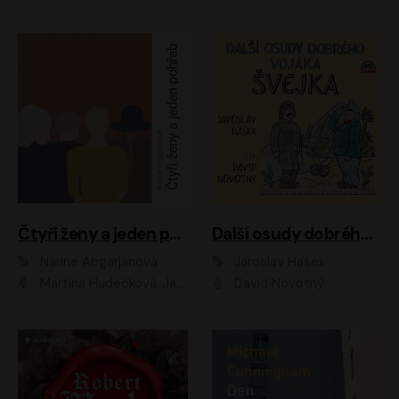
Čtyři ženy a jeden pohřeb
Další osudy dobrého vojáka Švejka
Narine Abgarjanová
Jaroslav Hašek
Martina Hudečková, Jaromír Meduna
David Novotný