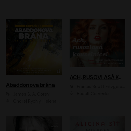
ACH, RUSOVLASÁ KOUZELNICE!
Abaddonova brána
Francis Scott Fitzgerald
Rudolf Červenka
James S. A. Corey
Ondřej Rychlý, Helena Dvořáková, Tereza Císařová, Jan Teplý, Jiří Vyorálek, Matěj Převrátil