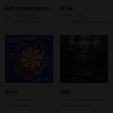
Dobrodružství kocoura Fiškuse a dědy Pettsona 1
Dr. Alz
Sven Nordqvist
Miloš Urban
Vladimír Javorský
Jan Vlasák, Vasil Fridrich
Dr. No
Dům
Ian Fleming
Jaroslava Hrdina Mištová
Jiří Dvořák
Eliška Křenková