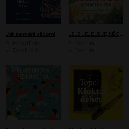
Jak se mění vědomí
JEJE JEJE JEJE, NĚCO SE MI DĚJE + PROBOUZECÍ KNÍŽKA + OPATRNĚ NA TO MRNĚ + USÍNACÍ KNÍŽKA
Michael Pollan
Robin Král
Zbyšek Horák
Robin Král