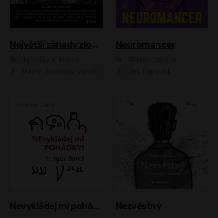
Největší záhady zločinu
Neuromancer
Jaroslav V. Mareš
William Gibson
Martin Stránský, Vasil Fridrich, Filip Jančík, Martin Preiss, Marek Holý, Lukáš Hlavica, Libor Hruška, Jan Maxián, Ladislav Cigánek, Jiří Ployhar, Filip Švarc, Vilém Udatný, Jan Vondráček, Jitka Ježková, Zuzana Slavíková, Michaela Klenková, Lucie Juřičková, Miriam Chytilová, Martina Hudečková
Jan Teplý ml.
Nevykládej mi pohádky
Nezvěstný