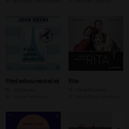
Igor Bareš, David Švehlík
Miroslav Táborský
Před sebou neutečeš
Rita
John Boyne
Marta Buchaca
Vlasta Peterková
Jakub Žáček, Martha Issová