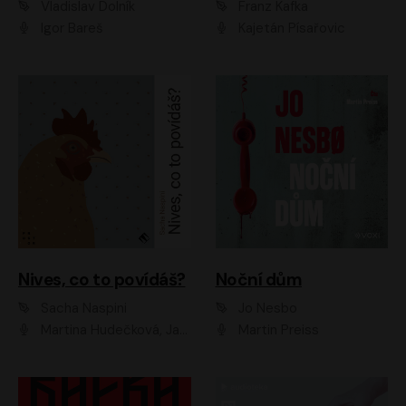
Vladislav Dolník
Franz Kafka
Igor Bareš
Kajetán Písařovic
Nives, co to povídáš?
Noční dům
Sacha Naspini
Jo Nesbo
Martina Hudečková, Jaromír Meduna, Zuzana Slavíková
Martin Preiss