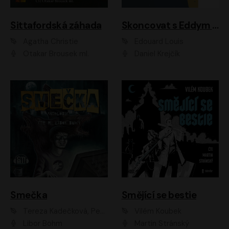
Sittafordská záhada
Skoncovat s Eddym B.
Agatha Christie
Édouard Louis
Otakar Brousek ml.
Daniel Krejčík
Smečka
Smějící se bestie
Tereza Kadečková, Petr Boček, Nelly Černohorská, Ondřej Kocáb, Ludmila Svozilová, Miroslav Pech, Karin Novotná, Jiří Sivok, Martin Štefko, Kateřina Malec Houfková, Tomáš Marton, Madla Pospíšilová Karasová, Michal Březina, Veronika Fiedlerová, Lukáš Vavrečka, Přemysl Krejčík, Mort Castle
Vilém Koubek
Libor Böhm
Martin Stránský