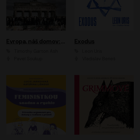
Evropa, náš domov: Od vylodění v Normandii po válku na Ukrajině
Exodus
Timothy Garton Ash
Leon Uris
Pavel Soukup
Vladislav Beneš