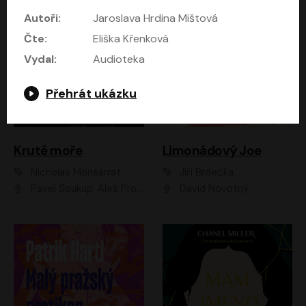
Autoři:
Jaroslava Hrdina Mištová
Čte:
Eliška Křenková
Vydal:
Audioteka
Přehrát ukázku
Kruté moře
Limonádový Joe
Nicholas Monsarrat
Jiří Brdečka
Pavel Soukup, Aleš Procházka, David Novotný, Marek Holý, Martin Preiss, Jakub Saic, Petr Neskusil, David Matásek, Vasil Fridrich, Pavel Rímský, Zuzana Slavíková, Zbyšek Horák, Martin Zahálka, Luboš Ondráček, Amélie Vránová, Andrea Elsnerová, Anna Theimerová, Antonín Navrátil, Apolena Velsová, Bohdan Tůma, Filip Jančík, Filip Švarc, Jan Škvor, Jiří Köhler, Kateřina Peřinová, Kristýna Nebeská, Kristýna Skružná, Ladislav Cigánek, Libor Terš, Lucie Timíková, Martin Hruška, Martin Stránský, Michal Holán, Michal Jagelka, Milada Vaňkátová, Oldřich Hajlich, Pavel Dytrt, Petr Burian, Petr Gelnar, Radek Hoppe, Radek Škvor, Radovan Vaculík, Richard Fiala, Robert Hájek, Robin Pařík, Roman Hajlich, Roman Říčař, Svatopluk Schuller, Terezie Taberyová, Valentina Vránová, Vojtěch hájek, Zuzana Kajnarová Říčařová
David Novotný