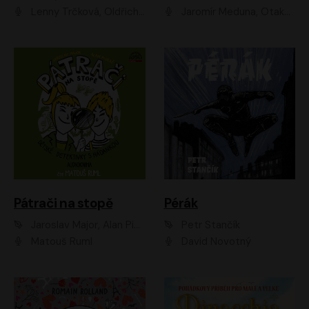
Lenny Trčková, Oldřich Kaiser
Jaromír Meduna, Otakar Brousek ml., Saša Rašilov
Pátrači na stopě
Pérák
Jaroslav Major, Alan Piskač
Petr Stančík
Matouš Ruml
David Novotný