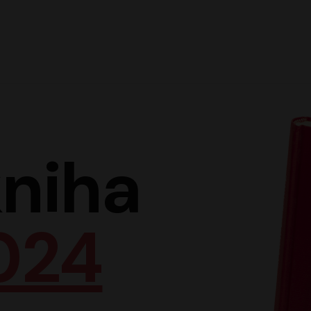
Hlav
niha
024