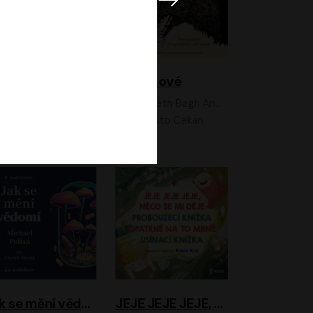
Feministkou snadno a rychle
Grimmové
Kateřina Lišková, Lucie Jarkovská
Kenneth Bøgh Andersen, Benni Bødker
Anita Krausová, Tereza Dočkalová
Ernesto Čekan
Jak se mění vědomí
JEJE JEJE JEJE, NĚCO SE MI DĚJE + PROBOUZECÍ KNÍŽKA + OPATRNĚ NA TO MRNĚ + USÍNACÍ KNÍŽKA