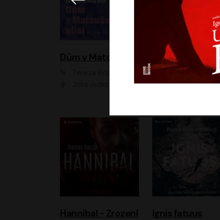
Dům v Matoušově ulici
Elity
Tereza Boučková
Jiří Havelka
Jitka Ježková
Anna Kameníková, Filip Březina, Jiří Lábus, Jiří Vyorálek, Klára Melíšková, Miloslav König, Miroslav Hanuš, Pavla Tomicová, Petr Lněnička, Richard Stanke, Taťjana Medveská, Václav Neužil, Vojtech Vond
Hannibal - Zrození
Ignis fatuus