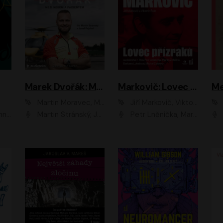
Marek Dvořák: Mezi nebem a pacientem
Markovič: Lovec přízraků
Martin Moravec, Marek Dvořák
Jiří Markovič, Viktorín Šulc
vá
Martin Stránský, Josef Pejchal, Petra Bučková
Petr Lněnička, Martin Zahálka, Barbara Lukešová, Michal Zelenka