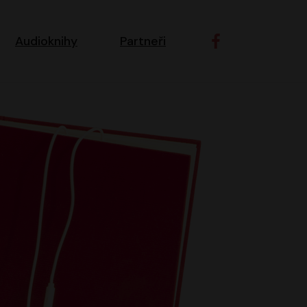
ní navigace
Audioknihy
Partneři