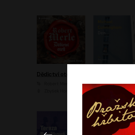
Dědictví otců
Den
Robert Merle
Michael Cunningha
Zbyšek Horák
Petr Stach