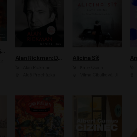
ACH, RUSOVLASÁ KOUZELNICE!
Alan Rickman: Deníky
Alicina Síť
An
ald
Alan Rickman
Kate Quinn
Aleš Procházka
Vilma Cibulková, Jitka Ježková