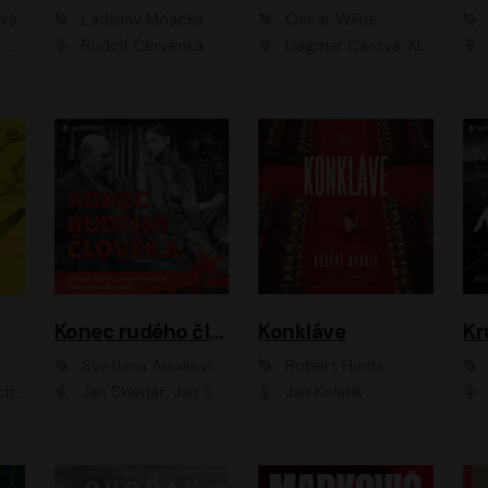
ová
Ladislav Mňačko
Oscar Wilde
ka
Rudolf Červenka
Dagmar Čárová, Klára Suchá, Martin Hruška, Otakar Brousek ml., Pavel Neškudla, Radek Hoppe, Šárka Krausová, Vanda Hybnerová, Viktor Dvořák
Konec rudého člověka
Konkláve
Kr
Světlana Alexijevičová, Daniel Majling
Robert Harris
man
Jan Sklenář, Jan Staněk, Jan Vondráček, Johanna Tesařová, Klára Sedláčková Ottová, Magdalena Zimová, Marie Poulová, Martin Matejka, Miroslav Zavičár, Pavel Neškudla, Samuel Toman, Šimon Kučera, Štěpánka Fingerhutová, Tomáš Turek
Jan Kolařík
Pavel Souk