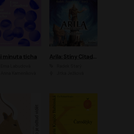
i minuta ticha
Arila: Stíny Citadely
Ema Labudová
Radek Starý
Anna Kameníková
Jitka Ježková