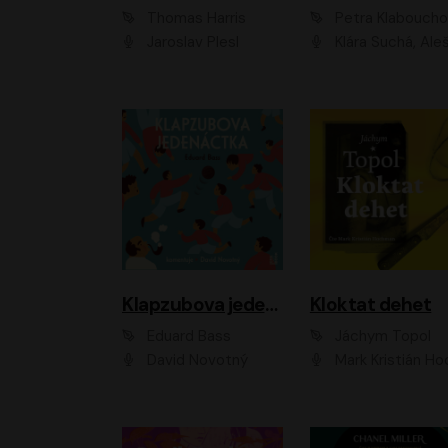
Thomas Harris
Petra Klabouch
Jaroslav Plesl
Klára Suchá, Aleš Procház
Klapzubova jedenáctka
Kloktat dehet
Eduard Bass
Jáchym Topol
David Novotný
Mark Kristián Hoch