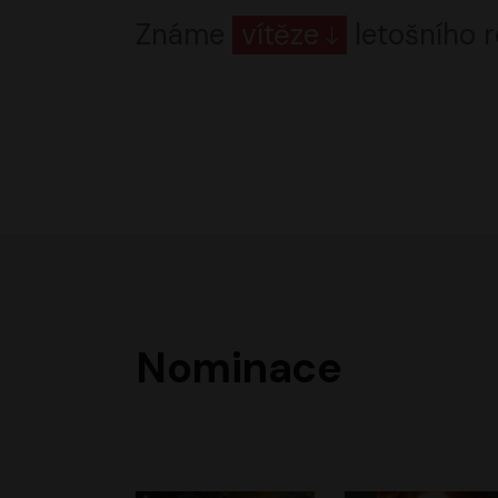
Známe
vítěze
letošního r
Nominace