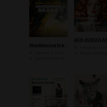
Abaddonova brána
Francis Scott Fitzger
James S. A. Corey
Rudolf Červenka
Ondřej Rychlý, Helena Dvořáková, Tereza Císařová, Jan Teplý, Jiří Vyorálek, Matěj Převrátil