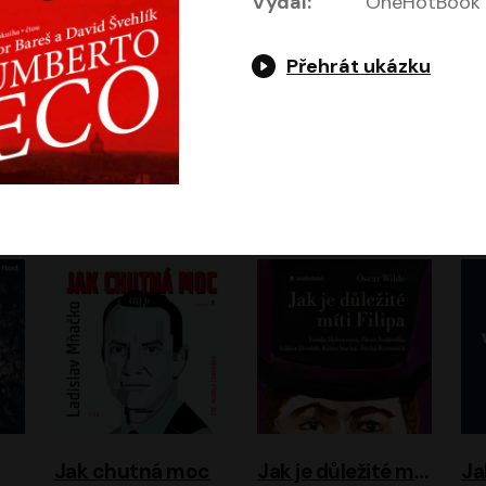
Vydal:
OneHotBook
Přehrát ukázku
Evropa, náš domov: Od vylodění v Normandii po válku na Ukrajině
Exodus
Timothy Garton Ash
Leon Uris
ráček, Zdeněk Piškula
Pavel Soukup
Vladislav Beneš
Jak chutná moc
Jak je důležité míti Filipa