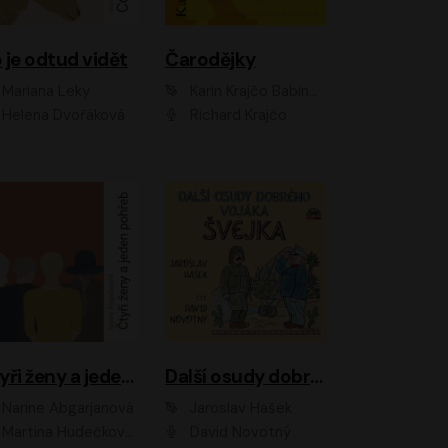
 je odtud vidět
Čarodějky
Mariana Leky
Karin Krajčo Babinská
Helena Dvořáková
Richard Krajčo
Čtyři ženy a jeden pohřeb
Další osudy dobrého vojáka Švejka
Narine Abgarjanová
Jaroslav Hašek
Martina Hudečková, Jaromír Meduna
David Novotný