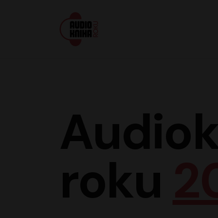
Audiokniha roku
Audiok
roku
2