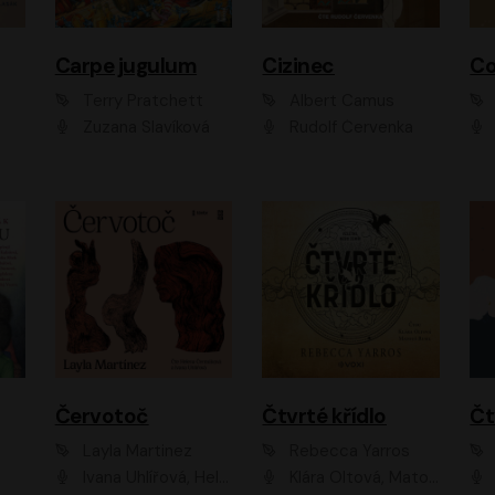
Carpe jugulum
Cizinec
Co
Terry Pratchett
Albert Camus
Zuzana Slavíková
Rudolf Červenka
Červotoč
Čtvrté křídlo
Layla Martinez
Rebecca Yarros
Ivana Uhlířová, Helena Čermáková
Klára Oltová, Matouš Ruml