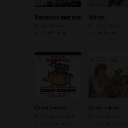
Betonová zahrada
Bídníci
Ian McEwan
Victor Hugo
Vasil Fridrich
Jan Vlasák
Černí baroni
Čerti nejsou
Miloslav Švandrlík
Zdeněk Svěrák
David Novotný
Zdeněk Svěrák