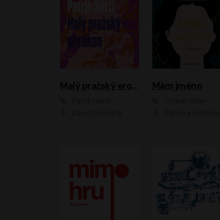
Malý pražský erotikon
Mám jméno
Patrik Hartl
Chanel Miller
David Novotný
Barbora Goldmanno