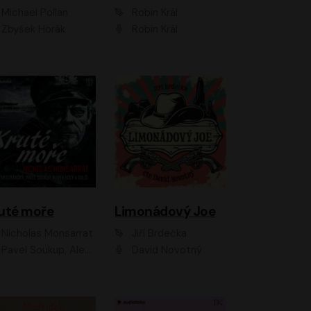
Michael Pollan
Robin Král
Zbyšek Horák
Robin Král
uté moře
Limonádový Joe
Nicholas Monsarrat
Jiří Brdečka
up, Aleš Procházka, David Novotný, Marek Holý, Martin Preiss, Jakub Saic, Petr Neskusil, David Matásek, Vasil Fridrich, Pavel Rímský, Zuzana Slavíková, Zbyšek Horák, Martin Zahálka, Luboš Ondráček, Amélie Vránová, Andrea Elsnerová, Anna Theimerová, Antonín Navrátil, Apolena Velsová, Bohdan Tůma, Filip Jančík, Filip Švarc, Jan Škvor, Jiří Köhler, Kateřina Peřinová, Kristýna Nebeská, Kristýna Skružná, Ladislav Cigánek, Libor Terš, Lucie Timíková, Martin Hruška, Martin Stránský, Michal Holán, Michal Jagelka, Milada Vaňkátová, Oldřich Hajlich, Pavel Dytrt, Petr Burian, Petr Gelnar, Radek Hoppe, Radek Škvor, Radovan Vaculík, Richard Fiala, Robert Hájek, Robin Pařík, Roman Hajlich, Roman Říčař, Svatopluk Schuller, Terezie Taberyová, Valentina Vránová, Vojtěch hájek, Zuzana Kajnarová Říčařová
David Novotný