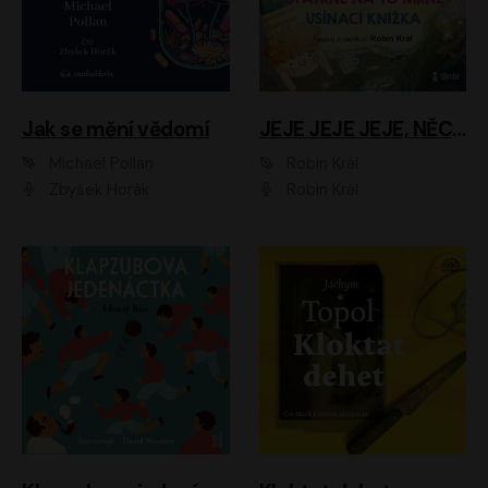
Jak se mění vědomí
JEJE JEJE JEJE, NĚCO SE MI DĚJE + PROBOUZECÍ KNÍŽKA + OPATRNĚ NA TO MRNĚ + USÍNACÍ KNÍŽKA
Michael Pollan
Robin Král
Zbyšek Horák
Robin Král