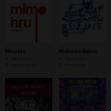
Muklové a Šlajsny
Mimo hru
Daniel Flasza
Jirka Hofreitr
Michal Holán
Leon Ibragimov