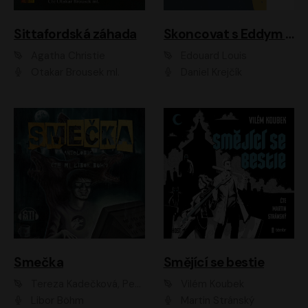
Sittafordská záhada
Skoncovat s Eddym B.
Agatha Christie
Édouard Louis
Otakar Brousek ml.
Daniel Krejčík
Smečka
Smějící se bestie
Tereza Kadečková, Petr Boček, Nelly Černohorská, Ondřej Kocáb, Ludmila Svozilová, Miroslav Pech, Karin Novotná, Jiří Sivok, Martin Štefko, Kateřina Malec Houfková, Tomáš Marton, Madla Pospíšilová Karasová, Michal Březina, Veronika Fiedlerová, Lukáš Vavrečka, Přemysl Krejčík, Mort Castle
Vilém Koubek
Libor Böhm
Martin Stránský