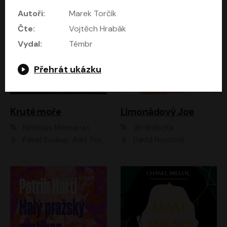
Autoři:
Marek Torčík
Čte:
Vojtěch Hrabák
Vydal:
Témbr
Přehrát ukázku
Kruté moře
Limonádový Joe
Nicholas Monsarrat
Jiří Brdečka
Pavel Soukup, Aleš Procházka, David Novotný, Marek Holý, Martin Preiss, Jakub Saic, Petr Neskusil, David Matásek, Vasil Fridrich, Pavel Rímský, Zuzana Slavíková, Zbyšek Horák, Martin Zahálka, Luboš Ondráček, Amélie Vránová, Andrea Elsnerová, Anna Theimerová, Antonín Navrátil, Apolena Velsová, Bohdan Tůma, Filip Jančík, Filip Švarc, Jan Škvor, Jiří Köhler, Kateřina Peřinová, Kristýna Nebeská, Kristýna Skružná, Ladislav Cigánek, Libor Terš, Lucie Timíková, Martin Hruška, Martin Stránský, Michal Holán, Michal Jagelka, Milada Vaňkátová, Oldřich Hajlich, Pavel Dytrt, Petr Burian, Petr Gelnar, Radek Hoppe, Radek Škvor, Radovan Vaculík, Richard Fiala, Robert Hájek, Robin Pařík, Roman Hajlich, Roman Říčař, Svatopluk Schuller, Terezie Taberyová, Valentina Vránová, Vojtěch hájek, Zuzana Kajnarová Říčařová
David Novotný