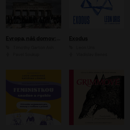
Evropa, náš domov: Od vylodění v Normandii po válku na Ukrajině
Exodus
Timothy Garton Ash
Leon Uris
Pavel Soukup
Vladislav Beneš