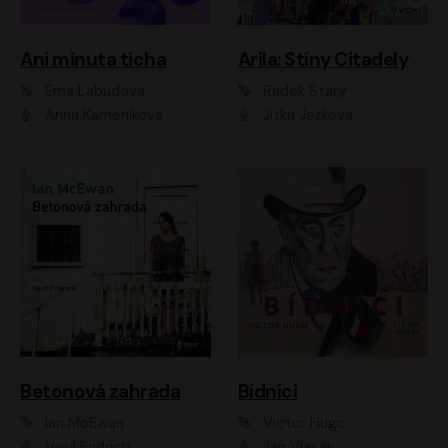
Ani minuta ticha
Arila: Stíny Citadely
Ema Labudová
Radek Starý
Anna Kameníková
Jitka Ježková
Betonová zahrada
Bídníci
Ian McEwan
Victor Hugo
Vasil Fridrich
Jan Vlasák