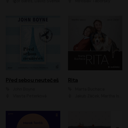
Igor Bareš, David Švehlík
Miroslav Táborský
Před sebou neutečeš
Rita
John Boyne
Marta Buchaca
Vlasta Peterková
Jakub Žáček, Martha Issová