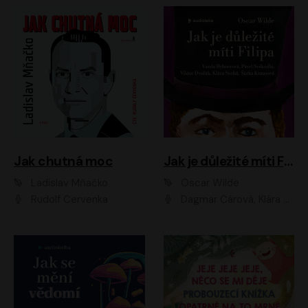
Jak chutná moc
Jak je důležité míti Filipa
Ladislav Mňačko
Oscar Wilde
Rudolf Červenka
Dagmar Čárová, Klára Suchá, Martin Hruška, Otakar Brousek ml., Pavel Neškudla, Radek Hoppe, Šárka Krausová, Vanda Hybnerová, Viktor Dvořák