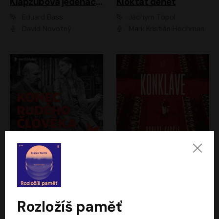
Klapzubova jedenáctka
Kloktat dehet
Eduard Bass
Jáchym Topol
David Novotný
Mark Kristián Hochman
Konec rudého člověka
Konkláve
Světlana Alexijevičová, Daniel Majling
Robert Harris
Jan Sklenář, Jan Staněk, Jan Vondráček, Johanna Tesařová, Klára Sedláčková Ottová, Magdalena Zimová, Marie Poulová, Martin Matejka, Miroslav Zavičár, Pavel Neškudla, Samuel Toman, Šimon Kučera, Štěpánka Fingerhutová, Tomáš Turek
Jan Kolařík
Rozložíš paměť