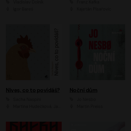
Vladislav Dolník
Franz Kafka
Igor Bareš
Kajetán Písařovic
Nives, co to povídáš?
Noční dům
Sacha Naspini
Jo Nesbo
Martina Hudečková, Jaromír Meduna, Zuzana Slavíková
Martin Preiss