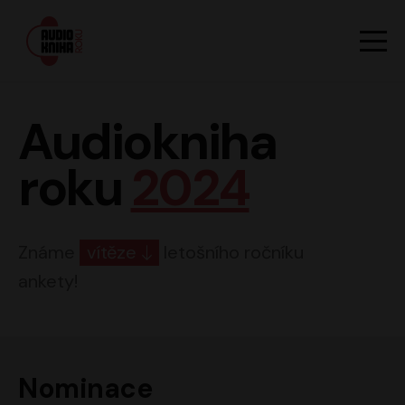
Hlavn
Men
Audiokniha roku
Audiokniha
roku
2024
Známe
vítěze
letošního ročníku
ankety!
Nominace