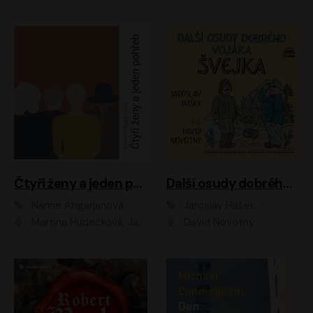
Čtyři ženy a jeden pohřeb
Další osudy dobrého vojáka Švejka
Narine Abgarjanová
Jaroslav Hašek
Martina Hudečková, Jaromír Meduna
David Novotný