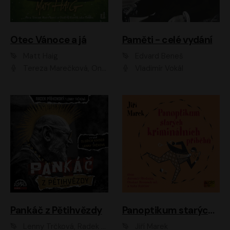
Otec Vánoce a já
Paměti - celé vydání
Matt Haig
Edvard Beneš
Tereza Marečková, Ondřej Endru Havlík
Vladimír Vokál
Pankáč z Pětihvězdy
Panoptikum starých kriminálních příběhů
Lenny Trčková, Radek Příhonský
Jiří Marek