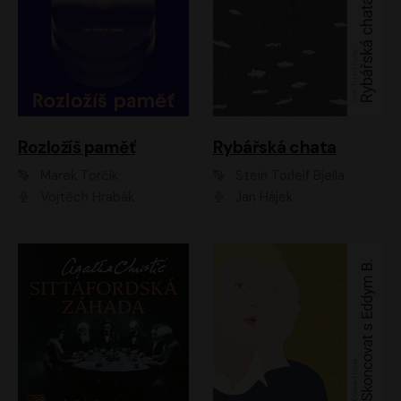
Rozložíš paměť
Rybářská chata
Marek Torčík
Stein Torleif Bjella
Vojtěch Hrabák
Jan Hájek