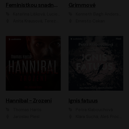
Feministkou snadno a rychle
Grimmové
Kateřina Lišková, Lucie Jarkovská
Kenneth Bøgh Andersen, Benni Bødker
Anita Krausová, Tereza Dočkalová
Ernesto Čekan
Hannibal - Zrození
Ignis fatuus
Thomas Harris
Petra Klabouchová
Jaroslav Plesl
Klára Suchá, Aleš Procházka