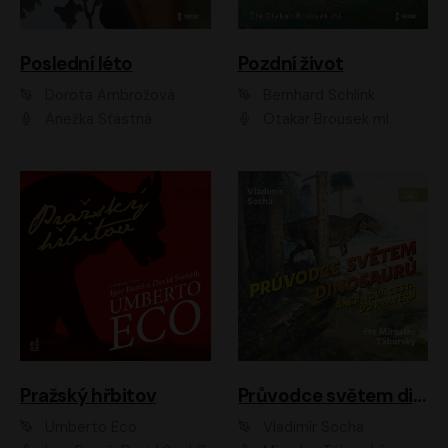
Poslední léto
Pozdní život
Dorota Ambrožová
Bernhard Schlink
Anežka Šťastná
Otakar Brousek ml.
Pražský hřbitov
Průvodce světem dinosaurů aneb Nová cesta do pravěku
Umberto Eco
Vladimír Socha