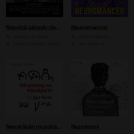
Největší záhady zločinu
Neuromancer
Jaroslav V. Mareš
William Gibson
Martin Stránský, Vasil Fridrich, Filip Jančík, Martin Preiss, Marek Holý, Lukáš Hlavica, Libor Hruška, Jan Maxián, Ladislav Cigánek, Jiří Ployhar, Filip Švarc, Vilém Udatný, Jan Vondráček, Jitka Ježková, Zuzana Slavíková, Michaela Klenková, Lucie Juřičková, Miriam Chytilová, Martina Hudečková
Jan Teplý ml.
Nevykládej mi pohádky
Nezvěstný