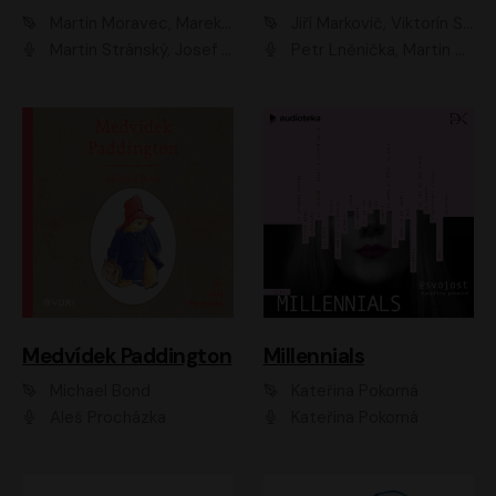
Martin Moravec, Marek Dvořák
Jiří Markovič, Viktorín Šulc
Martin Stránský, Josef Pejchal, Petra Bučková
Petr Lněnička, Martin Zahálka, Barbara Lukešová, Michal Zelenka
Medvídek Paddington
Millennials
Michael Bond
Kateřina Pokorná
Aleš Procházka
Kateřina Pokorná