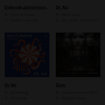
Dobrodružství kocoura Fiškuse a dědy Pettsona 1
Dr. Alz
Sven Nordqvist
Miloš Urban
Vladimír Javorský
Jan Vlasák, Vasil Fridrich
Dr. No
Dům
Ian Fleming
Jaroslava Hrdina Mištová
Jiří Dvořák
Eliška Křenková