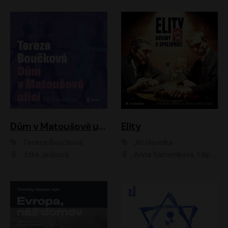
Dům v Matoušově ulici
Elity
Tereza Boučková
Jiří Havelka
Jitka Ježková
Anna Kameníková, Filip Březina, Jiří Lábus, Jiří Vyorálek, Klára Melíšková, Miloslav König, Miroslav Hanuš, Pavla Tomicová, Petr Lněnička, Richard Stanke, Taťjana Medveská, Václav Neužil, Vojtech Vondráček, Zdeněk Piškula