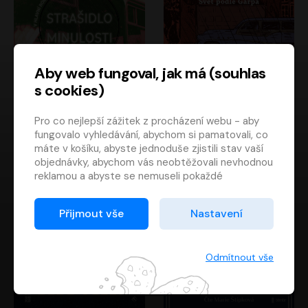
Aby web fungoval, jak má (souhlas
s cookies)
Strašidlo minulosti
Svět podle Garpa
Pro co nejlepší zážitek z procházení webu - aby
Jaroslav Velinský
John Irving
fungovalo vyhledávání, abychom si pamatovali, co
Libor Hruška
David Novotný
máte v košíku, abyste jednoduše zjistili stav vaší
objednávky, abychom vás neobtěžovali nevhodnou
reklamou a abyste se nemuseli pokaždé
přihlašovat.
Proto od vás potřebujeme souhlas se
Přijmout vše
Nastavení
zpracováním souborů cookies
, tj. malých souborů,
které se dočasně ukládají ve vašem prohlížeči.
Děkujeme, že nám ho dáte a pomůžete nám tak
Odmítnout vše
web zlepšovat.