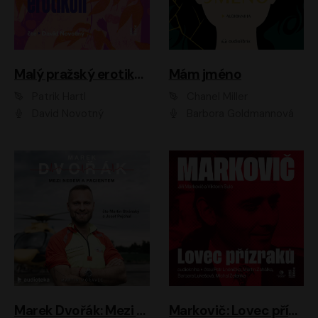
Malý pražský erotikon
Mám jméno
Patrik Hartl
Chanel Miller
David Novotný
Barbora Goldmannová
Marek Dvořák: Mezi nebem a pacientem
Markovič: Lovec přízraků