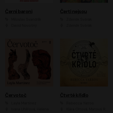
Černí baroni
Čerti nejsou
Miloslav Švandrlík
Zdeněk Svěrák
David Novotný
Zdeněk Svěrák
Červotoč
Čtvrté křídlo
Layla Martinez
Rebecca Yarros
Ivana Uhlířová, Helena Čermáková
Klára Oltová, Matouš Ruml