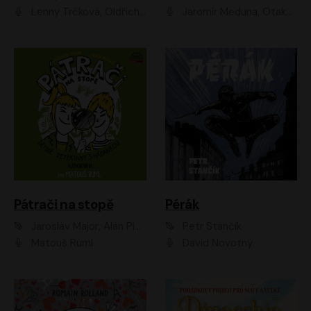
Lenny Trčková, Oldřich Kaiser
Jaromír Meduna, Otakar Brousek ml., Saša Rašilov
Pátrači na stopě
Pérák
Jaroslav Major, Alan Piskač
Petr Stančík
Matouš Ruml
David Novotný