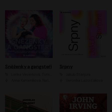
Sněženky a gangsteři
Srpny
Lenka Veverková, Tomáš Dianiška
Jakub Stanjura
Anna Kameníková, Nataša Bednářová, Tereza Hof, Taťjana Medvecká, Zuzana Slavíková, Šimon Krupa, Robert Mikluš, Jiří Vyorálek, Kryštof Hádek, Martin Hofmann, Martin Hruška
Veronika Lazorčáková