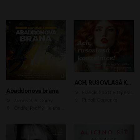
ACH, RUSOVLASÁ KOUZELNICE!
Abaddonova brána
Francis Scott Fitzgerald
Rudolf Červenka
James S. A. Corey
Ondřej Rychlý, Helena Dvořáková, Tereza Císařová, Jan Teplý, Jiří Vyorálek, Matěj Převrátil