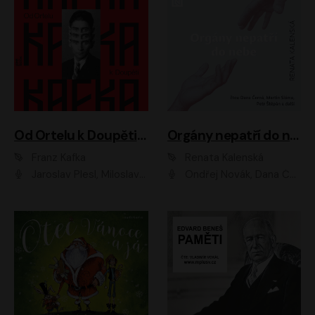
Od Ortelu k Doupěti – tucet Kafkových povídek
Orgány nepatří do nebe
Franz Kafka
Renata Kalenská
Jaroslav Plesl, Miloslav Mejzlík, David Novotný, Lukáš Hlavica, Jaromír Meduna, Václav Neužil, Otakar Brousek ml., Jan Holík, Václav Marhold
Ondřej Novák, Dana Černá, Martin Sláma, Petr Štěpán, Libor Hruška, Filip Jančík, Jakub Urbánek, Barbora Goldmannová, Karolína Zbořilová, Petra Šimberová, Richard Wágner, Klára Sochorová, Šárka Šildová, Zbyšek Horák, Anita Krausová