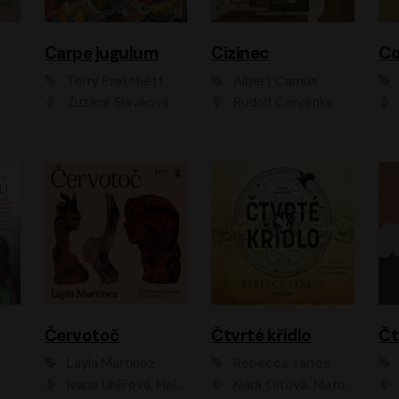
Carpe jugulum
Cizinec
Co
Terry Pratchett
Albert Camus
Zuzana Slavíková
Rudolf Červenka
Červotoč
Čtvrté křídlo
Layla Martinez
Rebecca Yarros
Ivana Uhlířová, Helena Čermáková
Klára Oltová, Matouš Ruml