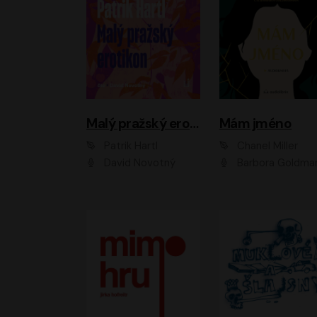
Malý pražský erotikon
Mám jméno
Patrik Hartl
Chanel Miller
David Novotný
Barbora Goldmanno