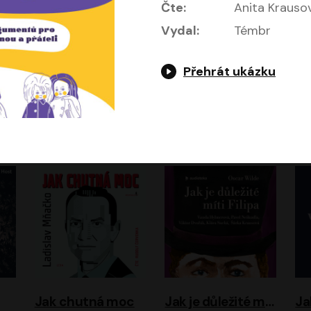
Čte:
Anita Krauso
Vydal:
Témbr
Přehrát ukázku
Evropa, náš domov: Od vylodění v Normandii po válku na Ukrajině
Exodus
Timothy Garton Ash
Leon Uris
ráček, Zdeněk Piškula
Pavel Soukup
Vladislav Beneš
Jak chutná moc
Jak je důležité míti Filipa