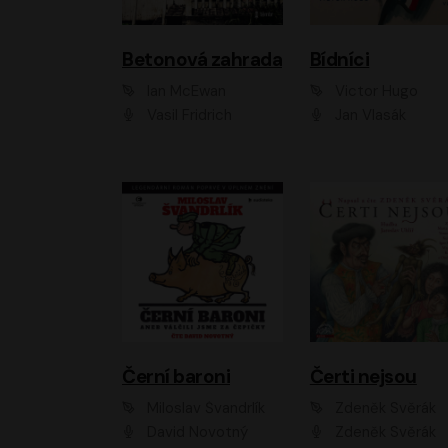
Betonová zahrada
Bídníci
Ian McEwan
Victor Hugo
Vasil Fridrich
Jan Vlasák
Černí baroni
Čerti nejsou
Miloslav Švandrlík
Zdeněk Svěrák
David Novotný
Zdeněk Svěrák