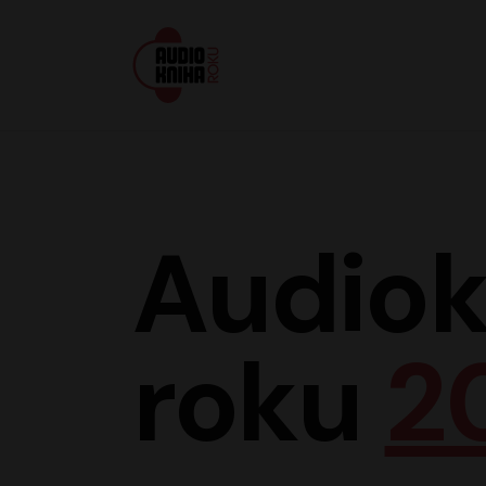
Audiokniha roku
Audiok
roku
2