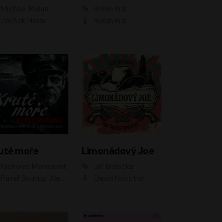
Michael Pollan
Robin Král
Zbyšek Horák
Robin Král
uté moře
Limonádový Joe
Nicholas Monsarrat
Jiří Brdečka
up, Aleš Procházka, David Novotný, Marek Holý, Martin Preiss, Jakub Saic, Petr Neskusil, David Matásek, Vasil Fridrich, Pavel Rímský, Zuzana Slavíková, Zbyšek Horák, Martin Zahálka, Luboš Ondráček, Amélie Vránová, Andrea Elsnerová, Anna Theimerová, Antonín Navrátil, Apolena Velsová, Bohdan Tůma, Filip Jančík, Filip Švarc, Jan Škvor, Jiří Köhler, Kateřina Peřinová, Kristýna Nebeská, Kristýna Skružná, Ladislav Cigánek, Libor Terš, Lucie Timíková, Martin Hruška, Martin Stránský, Michal Holán, Michal Jagelka, Milada Vaňkátová, Oldřich Hajlich, Pavel Dytrt, Petr Burian, Petr Gelnar, Radek Hoppe, Radek Škvor, Radovan Vaculík, Richard Fiala, Robert Hájek, Robin Pařík, Roman Hajlich, Roman Říčař, Svatopluk Schuller, Terezie Taberyová, Valentina Vránová, Vojtěch hájek, Zuzana Kajnarová Říčařová
David Novotný