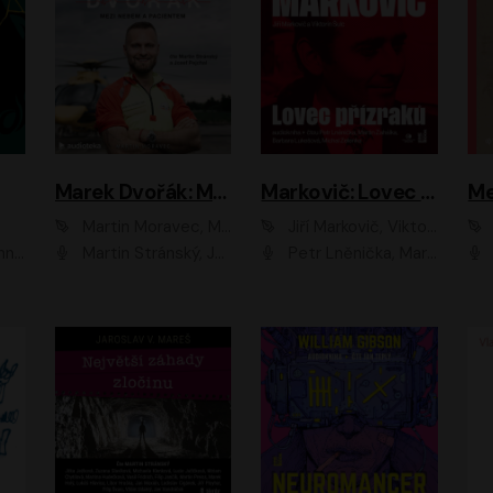
Marek Dvořák: Mezi nebem a pacientem
Markovič: Lovec přízraků
Martin Moravec, Marek Dvořák
Jiří Markovič, Viktorín Šulc
vá
Martin Stránský, Josef Pejchal, Petra Bučková
Petr Lněnička, Martin Zahálka, Barbara Lukešová, Michal Zelenka