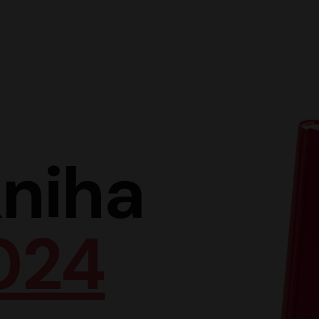
Hlav
niha
024