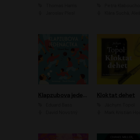
Thomas Harris
Petra Klabouch
Jaroslav Plesl
Klára Suchá, Aleš Procház
Klapzubova jedenáctka
Kloktat dehet
Eduard Bass
Jáchym Topol
David Novotný
Mark Kristián Hoch