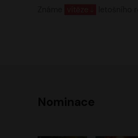
Známe
vítěze
letošního r
Nominace