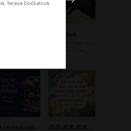
vá, Tereza Dočkalová
Feministkou snadno a rychle
Grimmové
Kateřina Lišková, Lucie Jarkovská
Kenneth Bøgh Andersen, Benni Bødker
Anita Krausová, Tereza Dočkalová
Ernesto Čekan
Jak se mění vědomí
JEJE JEJE JEJE, NĚCO SE MI DĚJE + PROBOUZECÍ KNÍŽKA + OPATRNĚ NA TO MRNĚ + USÍNACÍ KNÍŽKA