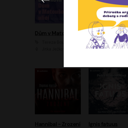
Dům v Matoušově ulici
Elity
Tereza Boučková
Jiří Havelka
Jitka Ježková
Anna Kameníková, Filip Březina, Jiří Lábus, Jiří Vyorálek, Klára Melíšková, Miloslav König, Miroslav Hanuš, Pavla Tomicová, Petr Lněnička, Richard Stanke, Taťjana Medveská, Václav Neužil, Vojtech Vond
Hannibal - Zrození
Ignis fatuus