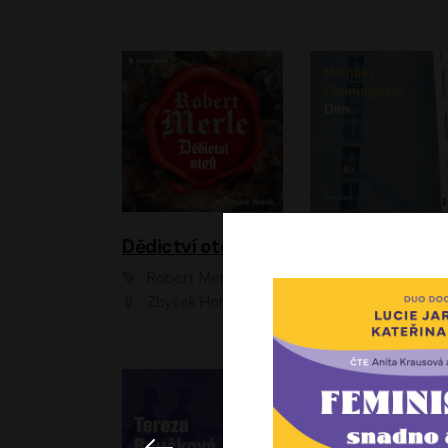
Dědictví otců
Den
Robert Merle
Michael Cunningha
Zbyšek Horák
Petr Stach