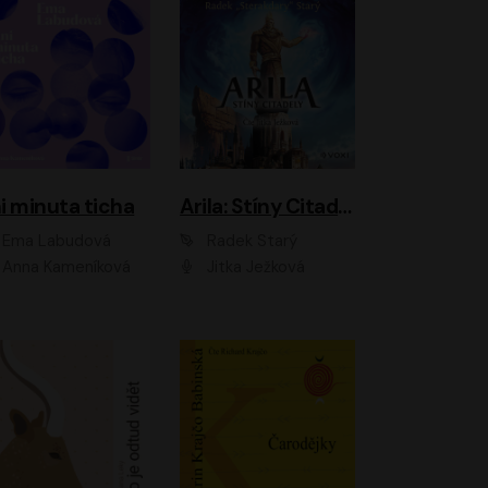
i minuta ticha
Arila: Stíny Citadely
Ema Labudová
Radek Starý
Anna Kameníková
Jitka Ježková