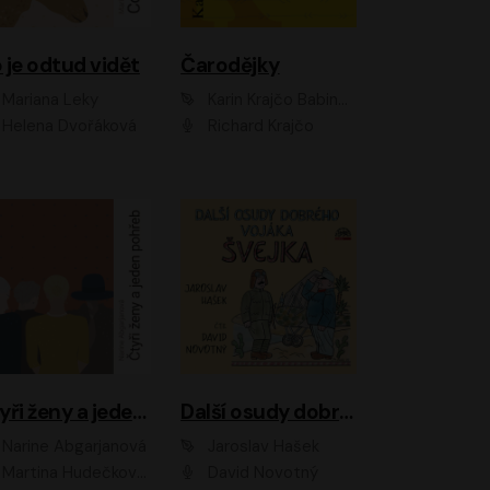
 je odtud vidět
Čarodějky
Mariana Leky
Karin Krajčo Babinská
Helena Dvořáková
Richard Krajčo
Čtyři ženy a jeden pohřeb
Další osudy dobrého vojáka Švejka
Narine Abgarjanová
Jaroslav Hašek
Martina Hudečková, Jaromír Meduna
David Novotný