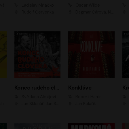
ová
Ladislav Mňačko
Oscar Wilde
ka
Rudolf Červenka
Dagmar Čárová, Klára Suchá, Martin Hruška, Otakar Brousek ml., Pavel Neškudla, Radek Hoppe, Šárka Krausová, Vanda Hybnerová, Viktor Dvořák
Konec rudého člověka
Konkláve
Kr
Světlana Alexijevičová, Daniel Majling
Robert Harris
man
Jan Sklenář, Jan Staněk, Jan Vondráček, Johanna Tesařová, Klára Sedláčková Ottová, Magdalena Zimová, Marie Poulová, Martin Matejka, Miroslav Zavičár, Pavel Neškudla, Samuel Toman, Šimon Kučera, Štěpánka Fingerhutová, Tomáš Turek
Jan Kolařík
Pavel Souk