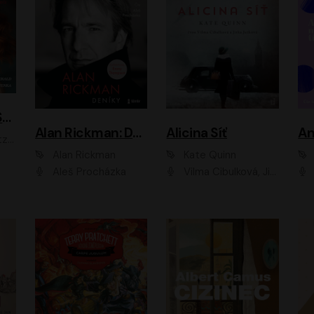
ACH, RUSOVLASÁ KOUZELNICE!
Alan Rickman: Deníky
Alicina Síť
An
ald
Alan Rickman
Kate Quinn
Aleš Procházka
Vilma Cibulková, Jitka Ježková