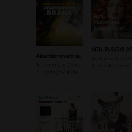
Abaddonova brána
Francis Scott Fitzger
James S. A. Corey
Rudolf Červenka
Ondřej Rychlý, Helena Dvořáková, Tereza Císařová, Jan Teplý, Jiří Vyorálek, Matěj Převrátil