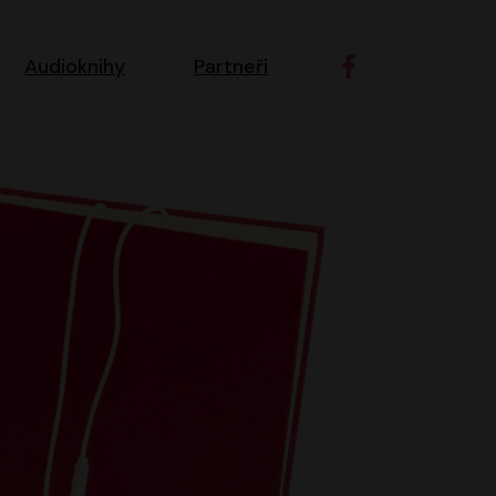
ní navigace
Audioknihy
Partneři