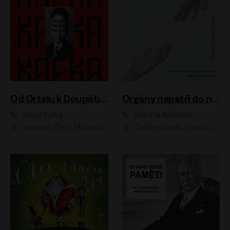
Od Ortelu k Doupěti – tucet Kafkových povídek
Orgány nepatří do nebe
Franz Kafka
Renata Kalenská
Jaroslav Plesl, Miloslav Mejzlík, David Novotný, Lukáš Hlavica, Jaromír Meduna, Václav Neužil, Otakar Brousek ml., Jan Holík, Václav Marhold
Ondřej Novák, Dana Černá, Martin Sláma, Petr Štěpán, Libor Hruška, Filip Jančík, Jakub Urbánek, Barbora Goldmannová, Karolína Zbořilová, Petra Šimberová, Richard Wágner, Klára Sochorová, Šárka Šildová, Zbyšek Horák, Anita Krausová