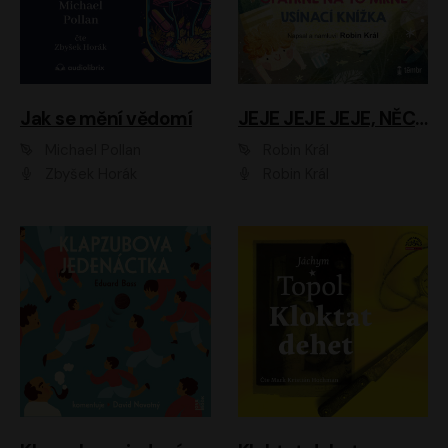
Jak se mění vědomí
JEJE JEJE JEJE, NĚCO SE MI DĚJE + PROBOUZECÍ KNÍŽKA + OPATRNĚ NA TO MRNĚ + USÍNACÍ KNÍŽKA
Michael Pollan
Robin Král
Zbyšek Horák
Robin Král