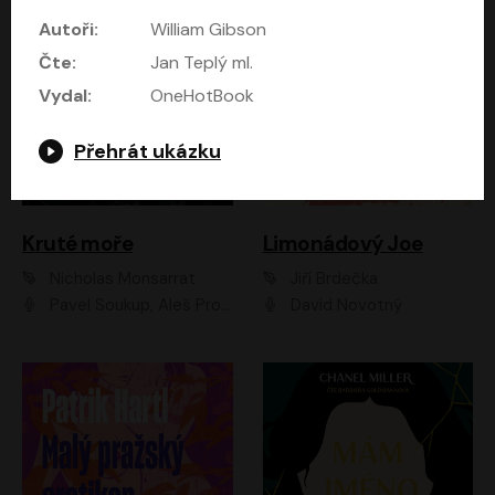
Autoři:
William Gibson
Čte:
Jan Teplý ml.
Vydal:
OneHotBook
Přehrát ukázku
Kruté moře
Limonádový Joe
Nicholas Monsarrat
Jiří Brdečka
Pavel Soukup, Aleš Procházka, David Novotný, Marek Holý, Martin Preiss, Jakub Saic, Petr Neskusil, David Matásek, Vasil Fridrich, Pavel Rímský, Zuzana Slavíková, Zbyšek Horák, Martin Zahálka, Luboš Ondráček, Amélie Vránová, Andrea Elsnerová, Anna Theimerová, Antonín Navrátil, Apolena Velsová, Bohdan Tůma, Filip Jančík, Filip Švarc, Jan Škvor, Jiří Köhler, Kateřina Peřinová, Kristýna Nebeská, Kristýna Skružná, Ladislav Cigánek, Libor Terš, Lucie Timíková, Martin Hruška, Martin Stránský, Michal Holán, Michal Jagelka, Milada Vaňkátová, Oldřich Hajlich, Pavel Dytrt, Petr Burian, Petr Gelnar, Radek Hoppe, Radek Škvor, Radovan Vaculík, Richard Fiala, Robert Hájek, Robin Pařík, Roman Hajlich, Roman Říčař, Svatopluk Schuller, Terezie Taberyová, Valentina Vránová, Vojtěch hájek, Zuzana Kajnarová Říčařová
David Novotný