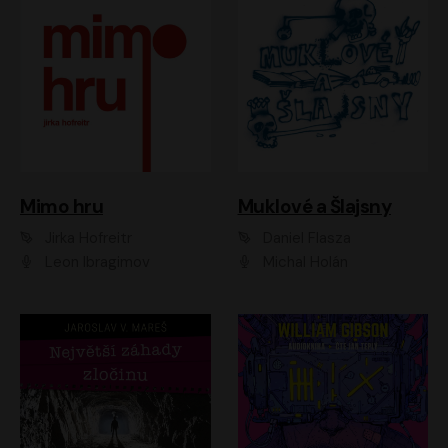
Muklové a Šlajsny
Mimo hru
Daniel Flasza
Jirka Hofreitr
Michal Holán
Leon Ibragimov