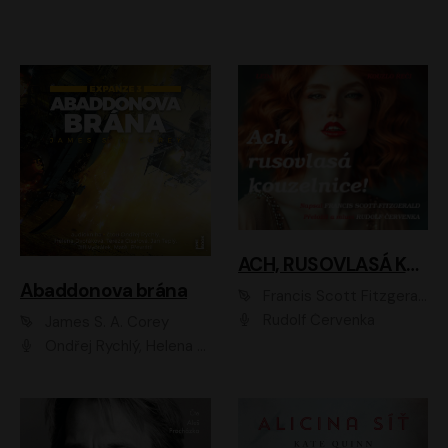
ACH, RUSOVLASÁ KOUZELNICE!
Abaddonova brána
Francis Scott Fitzgerald
Rudolf Červenka
James S. A. Corey
Ondřej Rychlý, Helena Dvořáková, Tereza Císařová, Jan Teplý, Jiří Vyorálek, Matěj Převrátil