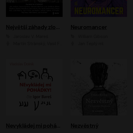
Největší záhady zločinu
Neuromancer
Jaroslav V. Mareš
William Gibson
Martin Stránský, Vasil Fridrich, Filip Jančík, Martin Preiss, Marek Holý, Lukáš Hlavica, Libor Hruška, Jan Maxián, Ladislav Cigánek, Jiří Ployhar, Filip Švarc, Vilém Udatný, Jan Vondráček, Jitka Ježková, Zuzana Slavíková, Michaela Klenková, Lucie Juřičková, Miriam Chytilová, Martina Hudečková
Jan Teplý ml.
Nevykládej mi pohádky
Nezvěstný