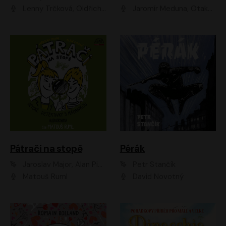
Lenny Trčková, Oldřich Kaiser
Jaromír Meduna, Otakar Brousek ml., Saša Rašilov
Pátrači na stopě
Pérák
Jaroslav Major, Alan Piskač
Petr Stančík
Matouš Ruml
David Novotný