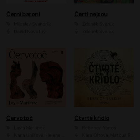
Černí baroni
Čerti nejsou
Miloslav Švandrlík
Zdeněk Svěrák
David Novotný
Zdeněk Svěrák
Červotoč
Čtvrté křídlo
Layla Martinez
Rebecca Yarros
Ivana Uhlířová, Helena Čermáková
Klára Oltová, Matouš Ruml