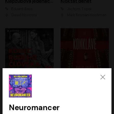
Klapzubova jedenáctka
Kloktat dehet
Eduard Bass
Jáchym Topol
David Novotný
Mark Kristián Hochman
Konec rudého člověka
Konkláve
Světlana Alexijevičová, Daniel Majling
Robert Harris
Jan Sklenář, Jan Staněk, Jan Vondráček, Johanna Tesařová, Klára Sedláčková Ottová, Magdalena Zimová, Marie Poulová, Martin Matejka, Miroslav Zavičár, Pavel Neškudla, Samuel Toman, Šimon Kučera, Štěpánka Fingerhutová, Tomáš Turek
Jan Kolařík
Neuromancer