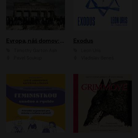
Evropa, náš domov: Od vylodění v Normandii po válku na Ukrajině
Exodus
Timothy Garton Ash
Leon Uris
Pavel Soukup
Vladislav Beneš