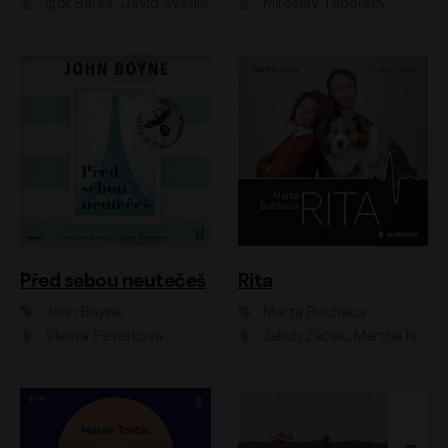
Igor Bareš, David Švehlík
Miroslav Táborský
Před sebou neutečeš
Rita
John Boyne
Marta Buchaca
Vlasta Peterková
Jakub Žáček, Martha Issová