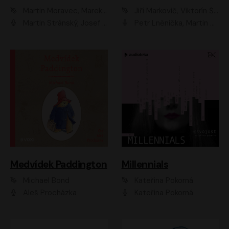
Martin Moravec, Marek Dvořák
Jiří Markovič, Viktorín Šulc
Martin Stránský, Josef Pejchal, Petra Bučková
Petr Lněnička, Martin Zahálka, Barbara Lukešová, Michal Zelenka
Medvídek Paddington
Millennials
Michael Bond
Kateřina Pokorná
Aleš Procházka
Kateřina Pokorná