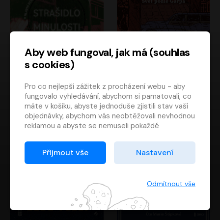
Aby web fungoval, jak má (souhlas
s cookies)
Strašidlo minulosti
Svět podle Garpa
Pro co nejlepší zážitek z procházení webu - aby
Jaroslav Velinský
John Irving
fungovalo vyhledávání, abychom si pamatovali, co
Libor Hruška
David Novotný
máte v košíku, abyste jednoduše zjistili stav vaší
objednávky, abychom vás neobtěžovali nevhodnou
reklamou a abyste se nemuseli pokaždé
přihlašovat.
Proto od vás potřebujeme souhlas se
Přijmout vše
Nastavení
zpracováním souborů cookies
, tj. malých souborů,
které se dočasně ukládají ve vašem prohlížeči.
Děkujeme, že nám ho dáte a pomůžete nám tak
Odmítnout vše
web zlepšovat.