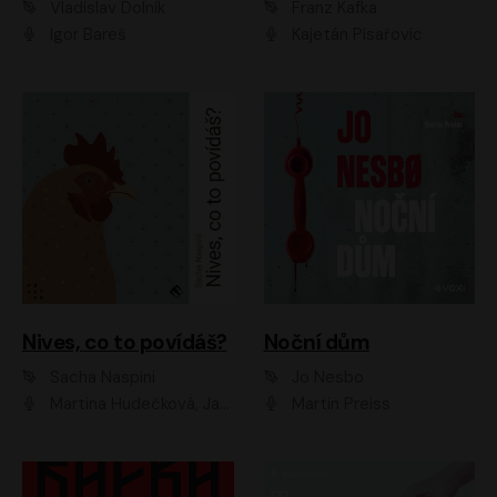
Vladislav Dolník
Franz Kafka
Igor Bareš
Kajetán Písařovic
Nives, co to povídáš?
Noční dům
Sacha Naspini
Jo Nesbo
Martina Hudečková, Jaromír Meduna, Zuzana Slavíková
Martin Preiss