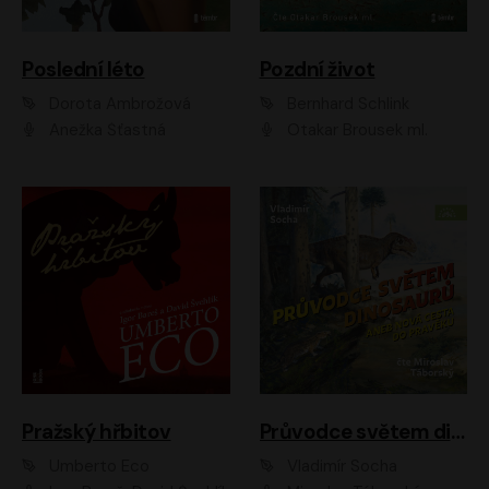
Poslední léto
Pozdní život
Dorota Ambrožová
Bernhard Schlink
Anežka Šťastná
Otakar Brousek ml.
Pražský hřbitov
Průvodce světem dinosaurů aneb Nová cesta do pravěku
Umberto Eco
Vladimír Socha