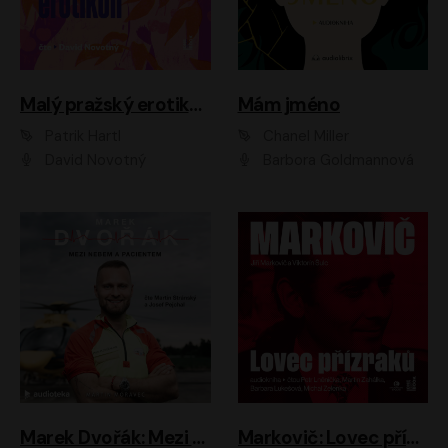
Malý pražský erotikon
Mám jméno
Patrik Hartl
Chanel Miller
David Novotný
Barbora Goldmannová
Marek Dvořák: Mezi nebem a pacientem
Markovič: Lovec přízraků