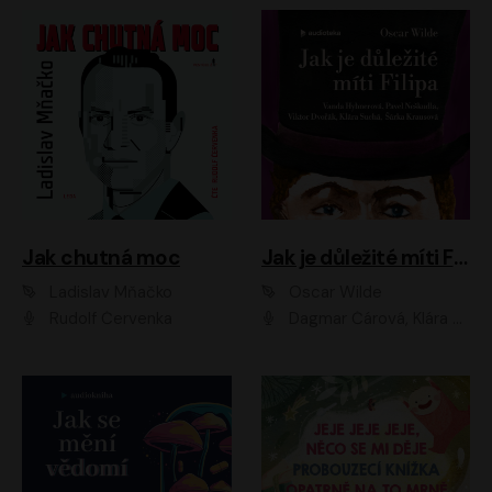
Jak chutná moc
Jak je důležité míti Filipa
Ladislav Mňačko
Oscar Wilde
Rudolf Červenka
Dagmar Čárová, Klára Suchá, Martin Hruška, Otakar Brousek ml., Pavel Neškudla, Radek Hoppe, Šárka Krausová, Vanda Hybnerová, Viktor Dvořák