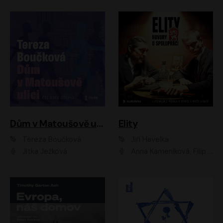
Dům v Matoušově ulici
Elity
Tereza Boučková
Jiří Havelka
Jitka Ježková
Anna Kameníková, Filip Březina, Jiří Lábus, Jiří Vyorálek, Klára Melíšková, Miloslav König, Miroslav Hanuš, Pavla Tomicová, Petr Lněnička, Richard Stanke, Taťjana Medveská, Václav Neužil, Vojtech Vondráček, Zdeněk Piškula