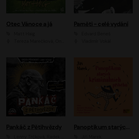
Otec Vánoce a já
Paměti - celé vydání
Matt Haig
Edvard Beneš
Tereza Marečková, Ondřej Endru Havlík
Vladimír Vokál
Pankáč z Pětihvězdy
Panoptikum starých kriminálních příběhů
Lenny Trčková, Radek Příhonský
Jiří Marek