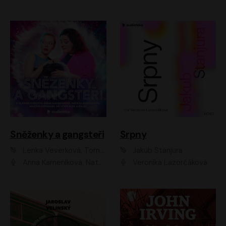
Sněženky a gangsteři
Srpny
Lenka Veverková, Tomáš Dianiška
Jakub Stanjura
Anna Kameníková, Nataša Bednářová, Tereza Hof, Taťjana Medvecká, Zuzana Slavíková, Šimon Krupa, Robert Mikluš, Jiří Vyorálek, Kryštof Hádek, Martin Hofmann, Martin Hruška
Veronika Lazorčáková