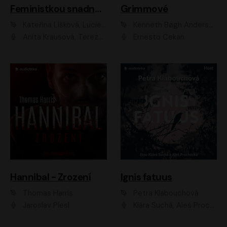
Feministkou snadno a rychle
Grimmové
Kateřina Lišková, Lucie Jarkovská
Kenneth Bøgh Andersen, Benni Bødker
Anita Krausová, Tereza Dočkalová
Ernesto Čekan
Hannibal - Zrození
Ignis fatuus
Thomas Harris
Petra Klabouchová
Jaroslav Plesl
Klára Suchá, Aleš Procházka