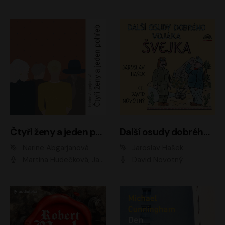
Čtyři ženy a jeden pohřeb
Další osudy dobrého vojáka Švejka
Narine Abgarjanová
Jaroslav Hašek
Martina Hudečková, Jaromír Meduna
David Novotný