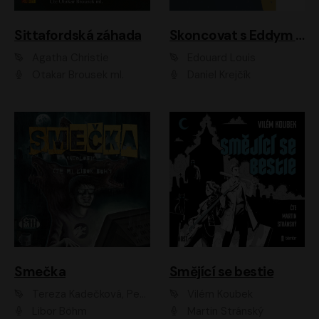
Sittafordská záhada
Skoncovat s Eddym B.
Agatha Christie
Édouard Louis
Otakar Brousek ml.
Daniel Krejčík
Smečka
Smějící se bestie
Tereza Kadečková, Petr Boček, Nelly Černohorská, Ondřej Kocáb, Ludmila Svozilová, Miroslav Pech, Karin Novotná, Jiří Sivok, Martin Štefko, Kateřina Malec Houfková, Tomáš Marton, Madla Pospíšilová Karasová, Michal Březina, Veronika Fiedlerová, Lukáš Vavrečka, Přemysl Krejčík, Mort Castle
Vilém Koubek
Libor Böhm
Martin Stránský