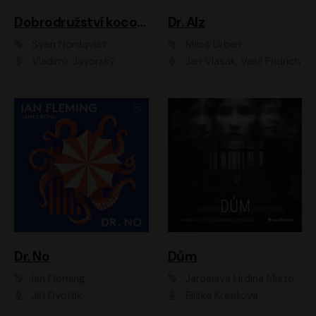
Dobrodružství kocoura Fiškuse a dědy Pettsona 1
Dr. Alz
Sven Nordqvist
Miloš Urban
Vladimír Javorský
Jan Vlasák, Vasil Fridrich
Dr. No
Dům
Ian Fleming
Jaroslava Hrdina Mištová
Jiří Dvořák
Eliška Křenková