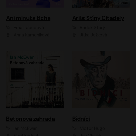
Ani minuta ticha
Arila: Stíny Citadely
Ema Labudová
Radek Starý
Anna Kameníková
Jitka Ježková
Betonová zahrada
Bídníci
Ian McEwan
Victor Hugo
Vasil Fridrich
Jan Vlasák