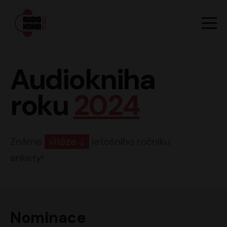
Hlavn
Men
Audiokniha roku
Audiokniha
roku
2024
Známe
vítěze
letošního ročníku
ankety!
Nominace