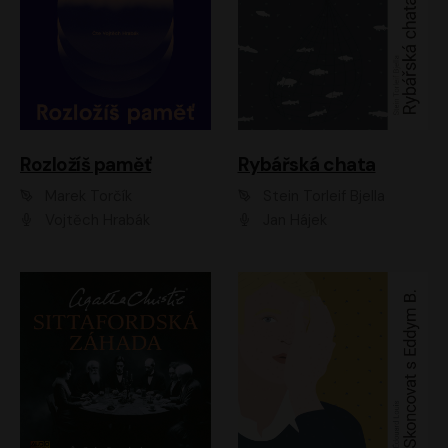
Rozložíš paměť
Rybářská chata
Marek Torčík
Stein Torleif Bjella
Vojtěch Hrabák
Jan Hájek