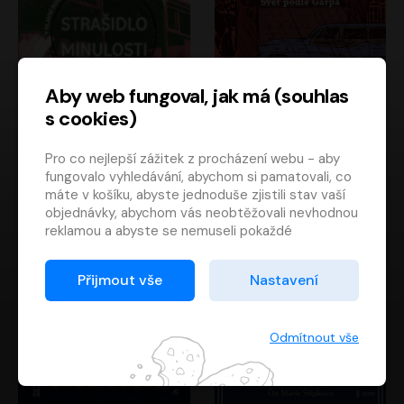
Aby web fungoval, jak má (souhlas
s cookies)
Strašidlo minulosti
Svět podle Garpa
Pro co nejlepší zážitek z procházení webu - aby
Jaroslav Velinský
John Irving
fungovalo vyhledávání, abychom si pamatovali, co
Libor Hruška
David Novotný
máte v košíku, abyste jednoduše zjistili stav vaší
objednávky, abychom vás neobtěžovali nevhodnou
reklamou a abyste se nemuseli pokaždé
přihlašovat.
Proto od vás potřebujeme souhlas se
Přijmout vše
Nastavení
zpracováním souborů cookies
, tj. malých souborů,
které se dočasně ukládají ve vašem prohlížeči.
Děkujeme, že nám ho dáte a pomůžete nám tak
Odmítnout vše
web zlepšovat.