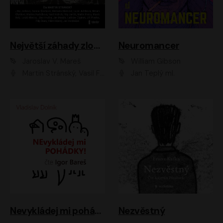
Největší záhady zločinu
Neuromancer
Jaroslav V. Mareš
William Gibson
Martin Stránský, Vasil Fridrich, Filip Jančík, Martin Preiss, Marek Holý, Lukáš Hlavica, Libor Hruška, Jan Maxián, Ladislav Cigánek, Jiří Ployhar, Filip Švarc, Vilém Udatný, Jan Vondráček, Jitka Ježková, Zuzana Slavíková, Michaela Klenková, Lucie Juřičková, Miriam Chytilová, Martina Hudečková
Jan Teplý ml.
Nevykládej mi pohádky
Nezvěstný