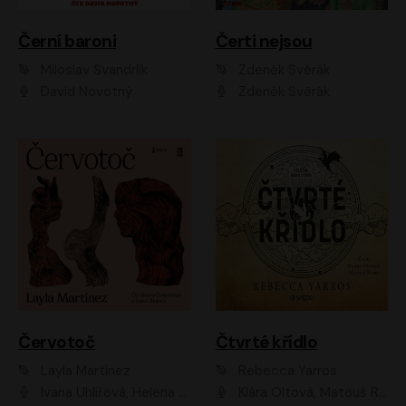
Černí baroni
Čerti nejsou
Miloslav Švandrlík
Zdeněk Svěrák
David Novotný
Zdeněk Svěrák
Červotoč
Čtvrté křídlo
Layla Martinez
Rebecca Yarros
Ivana Uhlířová, Helena Čermáková
Klára Oltová, Matouš Ruml