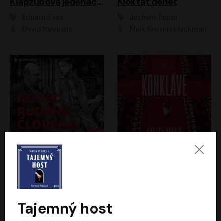
Klapzubova jedenáctka
Kloktat dehet
Eduard Bass
Jáchym Topol
David Novotný
Mark Kristián Hochman
Konec rudého člověka
Konkláve
Světlana Alexijevičová, Daniel Majling
Robert Harris
Jan Sklenář, Jan Staněk, Jan Vondráček, Johanna Tesařová, Klára Sedláčková Ottová, Magdalena Zimová, Marie Poulová, Martin Matejka, Miroslav Zavičár, Pavel Neškudla, Samuel Toman, Šimon Kučera, Štěpánka Fingerhutová, Tomáš Turek
Jan Kolařík
Tajemný host