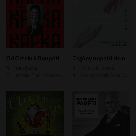
Od Ortelu k Doupěti – tucet Kafkových povídek
Orgány nepatří do nebe
Franz Kafka
Renata Kalenská
Jaroslav Plesl, Miloslav Mejzlík, David Novotný, Lukáš Hlavica, Jaromír Meduna, Václav Neužil, Otakar Brousek ml., Jan Holík, Václav Marhold
Ondřej Novák, Dana Černá, Martin Sláma, Petr Štěpán, Libor Hruška, Filip Jančík, Jakub Urbánek, Barbora Goldmannová, Karolína Zbořilová, Petra Šimberová, Richard Wágner, Klára Sochorová, Šárka Šildová, Zbyšek Horák, Anita Krausová