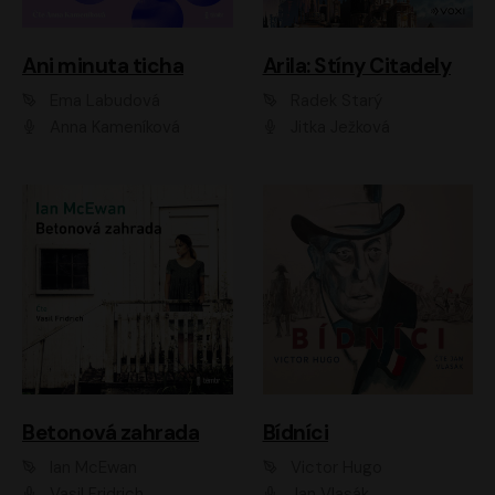
Ani minuta ticha
Arila: Stíny Citadely
Ema Labudová
Radek Starý
Anna Kameníková
Jitka Ježková
Betonová zahrada
Bídníci
Ian McEwan
Victor Hugo
Vasil Fridrich
Jan Vlasák