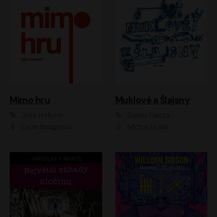
Muklové a Šlajsny
Mimo hru
Daniel Flasza
Jirka Hofreitr
Michal Holán
Leon Ibragimov