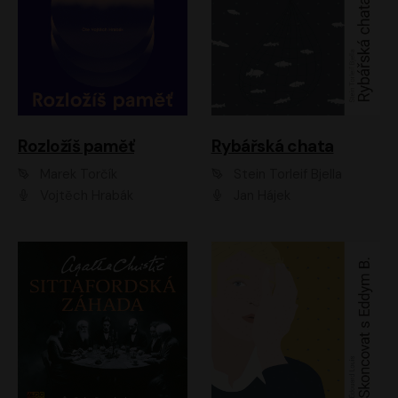
Rozložíš paměť
Rybářská chata
Marek Torčík
Stein Torleif Bjella
Vojtěch Hrabák
Jan Hájek