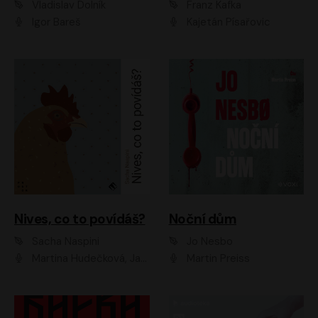
Vladislav Dolník
Franz Kafka
Igor Bareš
Kajetán Písařovic
Nives, co to povídáš?
Noční dům
Sacha Naspini
Jo Nesbo
Martina Hudečková, Jaromír Meduna, Zuzana Slavíková
Martin Preiss