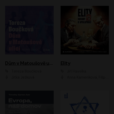
Dům v Matoušově ulici
Elity
Tereza Boučková
Jiří Havelka
Jitka Ježková
Anna Kameníková, Filip Březina, Jiří Lábus, Jiří Vyorálek, Klára Melíšková, Miloslav König, Miroslav Hanuš, Pavla Tomicová, Petr Lněnička, Richard Stanke, Taťjana Medveská, Václav Neužil, Vojtech Vondráček, Zdeněk Piškula