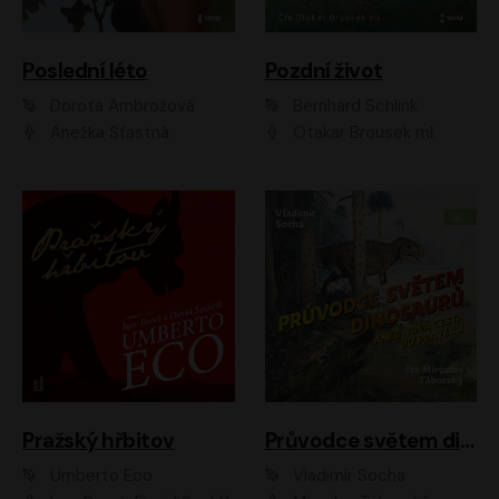
Poslední léto
Pozdní život
Dorota Ambrožová
Bernhard Schlink
Anežka Šťastná
Otakar Brousek ml.
Pražský hřbitov
Průvodce světem dinosaurů aneb Nová cesta do pravěku
Umberto Eco
Vladimír Socha