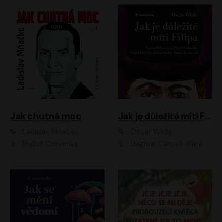
Jak chutná moc
Jak je důležité míti Filipa
Ladislav Mňačko
Oscar Wilde
Rudolf Červenka
Dagmar Čárová, Klára Suchá, Martin Hruška, Otakar Brousek ml., Pavel Neškudla, Radek Hoppe, Šárka Krausová, Vanda Hybnerová, Viktor Dvořák