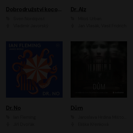
Dobrodružství kocoura Fiškuse a dědy Pettsona 1
Dr. Alz
Sven Nordqvist
Miloš Urban
Vladimír Javorský
Jan Vlasák, Vasil Fridrich
Dr. No
Dům
Ian Fleming
Jaroslava Hrdina Mištová
Jiří Dvořák
Eliška Křenková