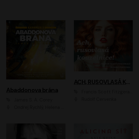
ACH, RUSOVLASÁ KOUZELNICE!
Abaddonova brána
Francis Scott Fitzgerald
Rudolf Červenka
James S. A. Corey
Ondřej Rychlý, Helena Dvořáková, Tereza Císařová, Jan Teplý, Jiří Vyorálek, Matěj Převrátil