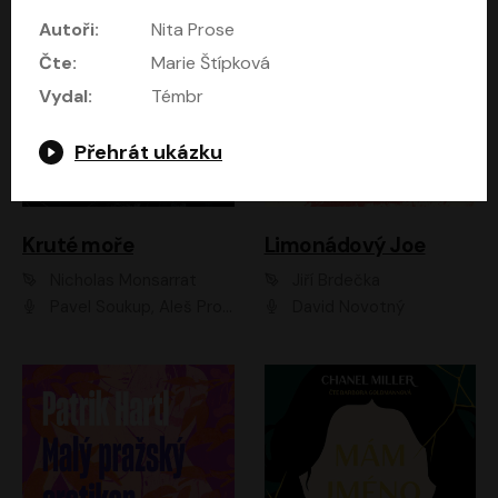
Autoři:
Nita Prose
Čte:
Marie Štípková
Vydal:
Témbr
Přehrát ukázku
Kruté moře
Limonádový Joe
Nicholas Monsarrat
Jiří Brdečka
Pavel Soukup, Aleš Procházka, David Novotný, Marek Holý, Martin Preiss, Jakub Saic, Petr Neskusil, David Matásek, Vasil Fridrich, Pavel Rímský, Zuzana Slavíková, Zbyšek Horák, Martin Zahálka, Luboš Ondráček, Amélie Vránová, Andrea Elsnerová, Anna Theimerová, Antonín Navrátil, Apolena Velsová, Bohdan Tůma, Filip Jančík, Filip Švarc, Jan Škvor, Jiří Köhler, Kateřina Peřinová, Kristýna Nebeská, Kristýna Skružná, Ladislav Cigánek, Libor Terš, Lucie Timíková, Martin Hruška, Martin Stránský, Michal Holán, Michal Jagelka, Milada Vaňkátová, Oldřich Hajlich, Pavel Dytrt, Petr Burian, Petr Gelnar, Radek Hoppe, Radek Škvor, Radovan Vaculík, Richard Fiala, Robert Hájek, Robin Pařík, Roman Hajlich, Roman Říčař, Svatopluk Schuller, Terezie Taberyová, Valentina Vránová, Vojtěch hájek, Zuzana Kajnarová Říčařová
David Novotný