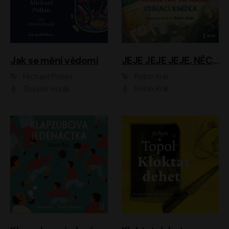
Jak se mění vědomí
JEJE JEJE JEJE, NĚCO SE MI DĚJE + PROBOUZECÍ KNÍŽKA + OPATRNĚ NA TO MRNĚ + USÍNACÍ KNÍŽKA
Michael Pollan
Robin Král
Zbyšek Horák
Robin Král