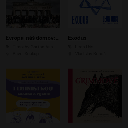
Evropa, náš domov: Od vylodění v Normandii po válku na Ukrajině
Exodus
Timothy Garton Ash
Leon Uris
Pavel Soukup
Vladislav Beneš