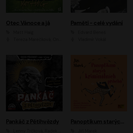
Otec Vánoce a já
Paměti - celé vydání
Matt Haig
Edvard Beneš
Tereza Marečková, Ondřej Endru Havlík
Vladimír Vokál
Pankáč z Pětihvězdy
Panoptikum starých kriminálních příběhů
Lenny Trčková, Radek Příhonský
Jiří Marek