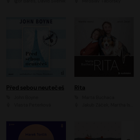
Igor Bareš, David Švehlík
Miroslav Táborský
Před sebou neutečeš
Rita
John Boyne
Marta Buchaca
Vlasta Peterková
Jakub Žáček, Martha Issová