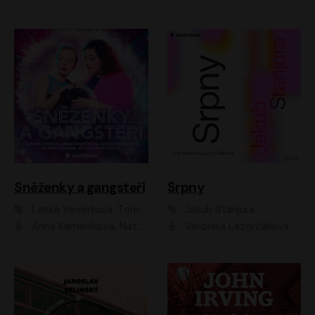
Sněženky a gangsteři
Srpny
Lenka Veverková, Tomáš Dianiška
Jakub Stanjura
Anna Kameníková, Nataša Bednářová, Tereza Hof, Taťjana Medvecká, Zuzana Slavíková, Šimon Krupa, Robert Mikluš, Jiří Vyorálek, Kryštof Hádek, Martin Hofmann, Martin Hruška
Veronika Lazorčáková