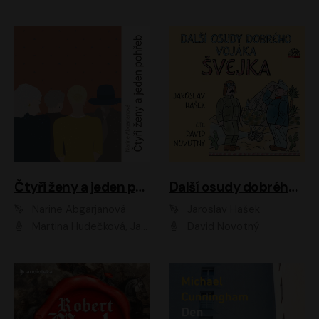
Čtyři ženy a jeden pohřeb
Další osudy dobrého vojáka Švejka
Narine Abgarjanová
Jaroslav Hašek
Martina Hudečková, Jaromír Meduna
David Novotný