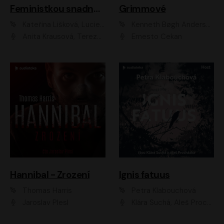
Feministkou snadno a rychle
Grimmové
Kateřina Lišková, Lucie Jarkovská
Kenneth Bøgh Andersen, Benni Bødker
Anita Krausová, Tereza Dočkalová
Ernesto Čekan
Hannibal - Zrození
Ignis fatuus
Thomas Harris
Petra Klabouchová
Jaroslav Plesl
Klára Suchá, Aleš Procházka