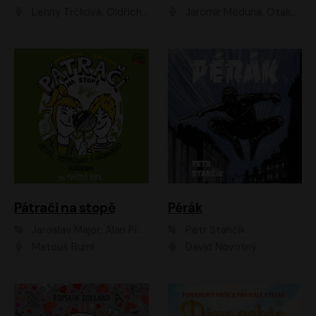
Lenny Trčková, Oldřich Kaiser
Jaromír Meduna, Otakar Brousek ml., Saša Rašilov
Pátrači na stopě
Pérák
Jaroslav Major, Alan Piskač
Petr Stančík
Matouš Ruml
David Novotný