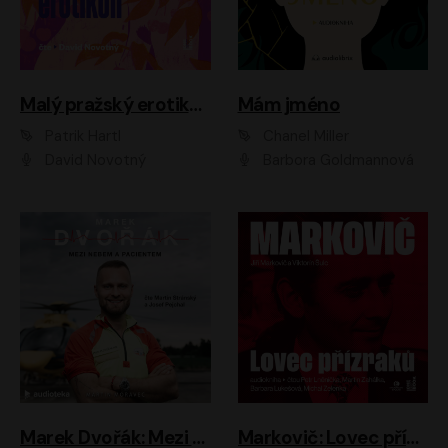
Malý pražský erotikon
Mám jméno
Patrik Hartl
Chanel Miller
David Novotný
Barbora Goldmannová
Marek Dvořák: Mezi nebem a pacientem
Markovič: Lovec přízraků