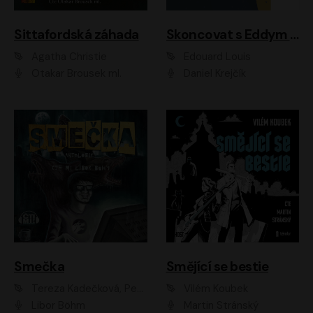
Sittafordská záhada
Skoncovat s Eddym B.
Agatha Christie
Édouard Louis
Otakar Brousek ml.
Daniel Krejčík
Smečka
Smějící se bestie
Tereza Kadečková, Petr Boček, Nelly Černohorská, Ondřej Kocáb, Ludmila Svozilová, Miroslav Pech, Karin Novotná, Jiří Sivok, Martin Štefko, Kateřina Malec Houfková, Tomáš Marton, Madla Pospíšilová Karasová, Michal Březina, Veronika Fiedlerová, Lukáš Vavrečka, Přemysl Krejčík, Mort Castle
Vilém Koubek
Libor Böhm
Martin Stránský