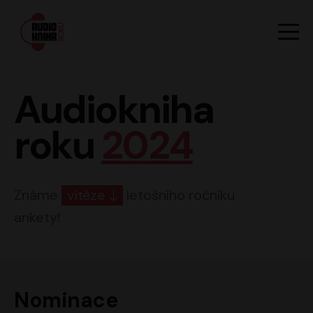
Hlavn
Men
Audiokniha roku
Audiokniha
roku
2024
Známe
vítěze
letošního ročníku
ankety!
Nominace