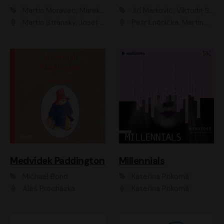
Martin Moravec, Marek Dvořák
Jiří Markovič, Viktorín Šulc
Martin Stránský, Josef Pejchal, Petra Bučková
Petr Lněnička, Martin Zahálka, Barbara Lukešová, Michal Zelenka
Medvídek Paddington
Millennials
Michael Bond
Kateřina Pokorná
Aleš Procházka
Kateřina Pokorná