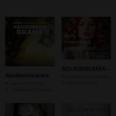
ACH, RUSOVLASÁ KOUZELNICE!
Abaddonova brána
Francis Scott Fitzgerald
Rudolf Červenka
James S. A. Corey
Ondřej Rychlý, Helena Dvořáková, Tereza Císařová, Jan Teplý, Jiří Vyorálek, Matěj Převrátil