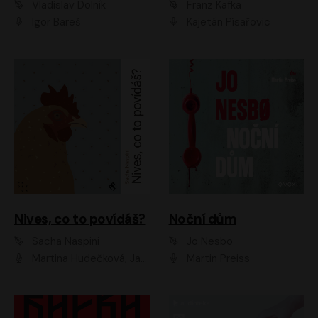
Vladislav Dolník
Franz Kafka
Igor Bareš
Kajetán Písařovic
Nives, co to povídáš?
Noční dům
Sacha Naspini
Jo Nesbo
Martina Hudečková, Jaromír Meduna, Zuzana Slavíková
Martin Preiss