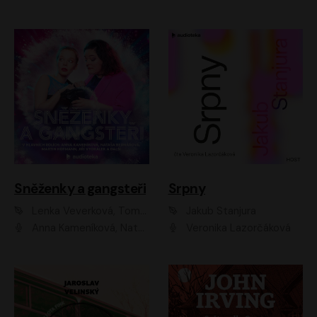
Sněženky a gangsteři
Srpny
Lenka Veverková, Tomáš Dianiška
Jakub Stanjura
Anna Kameníková, Nataša Bednářová, Tereza Hof, Taťjana Medvecká, Zuzana Slavíková, Šimon Krupa, Robert Mikluš, Jiří Vyorálek, Kryštof Hádek, Martin Hofmann, Martin Hruška
Veronika Lazorčáková