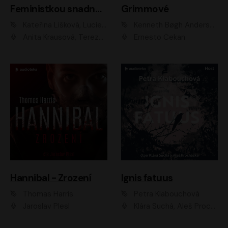
Feministkou snadno a rychle
Grimmové
Kateřina Lišková, Lucie Jarkovská
Kenneth Bøgh Andersen, Benni Bødker
Anita Krausová, Tereza Dočkalová
Ernesto Čekan
Hannibal - Zrození
Ignis fatuus
Thomas Harris
Petra Klabouchová
Jaroslav Plesl
Klára Suchá, Aleš Procházka