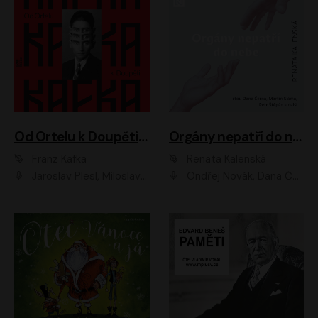
Od Ortelu k Doupěti – tucet Kafkových povídek
Orgány nepatří do nebe
Franz Kafka
Renata Kalenská
Jaroslav Plesl, Miloslav Mejzlík, David Novotný, Lukáš Hlavica, Jaromír Meduna, Václav Neužil, Otakar Brousek ml., Jan Holík, Václav Marhold
Ondřej Novák, Dana Černá, Martin Sláma, Petr Štěpán, Libor Hruška, Filip Jančík, Jakub Urbánek, Barbora Goldmannová, Karolína Zbořilová, Petra Šimberová, Richard Wágner, Klára Sochorová, Šárka Šildová, Zbyšek Horák, Anita Krausová