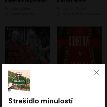
Klapzubova jedenáctka
Kloktat dehet
Eduard Bass
Jáchym Topol
David Novotný
Mark Kristián Hochman
Konec rudého člověka
Konkláve
Světlana Alexijevičová, Daniel Majling
Robert Harris
Jan Sklenář, Jan Staněk, Jan Vondráček, Johanna Tesařová, Klára Sedláčková Ottová, Magdalena Zimová, Marie Poulová, Martin Matejka, Miroslav Zavičár, Pavel Neškudla, Samuel Toman, Šimon Kučera, Štěpánka Fingerhutová, Tomáš Turek
Jan Kolařík
Strašidlo minulosti