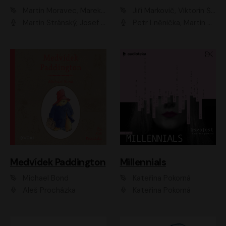
Martin Moravec, Marek Dvořák
Jiří Markovič, Viktorín Šulc
Martin Stránský, Josef Pejchal, Petra Bučková
Petr Lněnička, Martin Zahálka, Barbara Lukešová, Michal Zelenka
Medvídek Paddington
Millennials
Michael Bond
Kateřina Pokorná
Aleš Procházka
Kateřina Pokorná