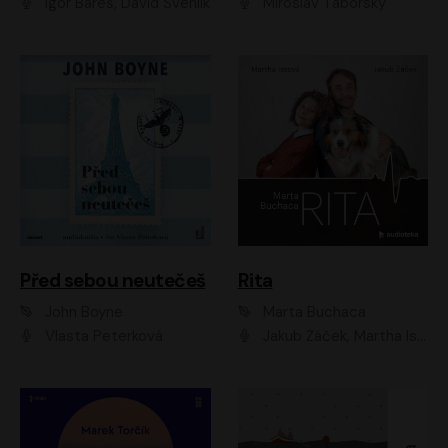
Igor Bareš, David Švehlík
Miroslav Táborský
Před sebou neutečeš
Rita
John Boyne
Marta Buchaca
Vlasta Peterková
Jakub Žáček, Martha Issová