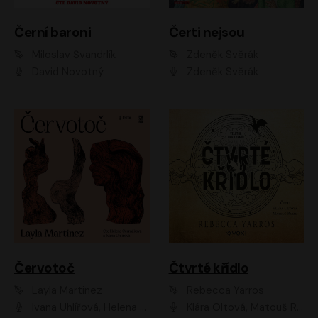
Černí baroni
Čerti nejsou
Miloslav Švandrlík
Zdeněk Svěrák
David Novotný
Zdeněk Svěrák
Červotoč
Čtvrté křídlo
Layla Martinez
Rebecca Yarros
Ivana Uhlířová, Helena Čermáková
Klára Oltová, Matouš Ruml