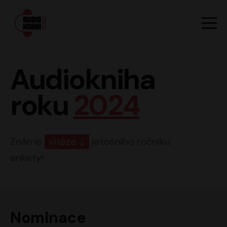
Hlavn
Men
Audiokniha roku
Audiokniha
roku
2024
Známe
vítěze
letošního ročníku
ankety!
Nominace