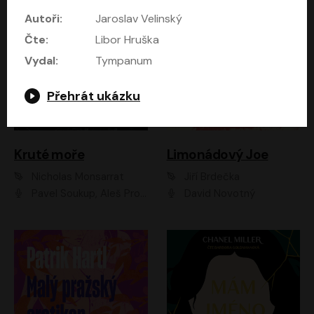
Autoři:
Jaroslav Velinský
Čte:
Libor Hruška
Vydal:
Tympanum
Přehrát ukázku
Kruté moře
Limonádový Joe
Nicholas Monsarrat
Jiří Brdečka
Pavel Soukup, Aleš Procházka, David Novotný, Marek Holý, Martin Preiss, Jakub Saic, Petr Neskusil, David Matásek, Vasil Fridrich, Pavel Rímský, Zuzana Slavíková, Zbyšek Horák, Martin Zahálka, Luboš Ondráček, Amélie Vránová, Andrea Elsnerová, Anna Theimerová, Antonín Navrátil, Apolena Velsová, Bohdan Tůma, Filip Jančík, Filip Švarc, Jan Škvor, Jiří Köhler, Kateřina Peřinová, Kristýna Nebeská, Kristýna Skružná, Ladislav Cigánek, Libor Terš, Lucie Timíková, Martin Hruška, Martin Stránský, Michal Holán, Michal Jagelka, Milada Vaňkátová, Oldřich Hajlich, Pavel Dytrt, Petr Burian, Petr Gelnar, Radek Hoppe, Radek Škvor, Radovan Vaculík, Richard Fiala, Robert Hájek, Robin Pařík, Roman Hajlich, Roman Říčař, Svatopluk Schuller, Terezie Taberyová, Valentina Vránová, Vojtěch hájek, Zuzana Kajnarová Říčařová
David Novotný