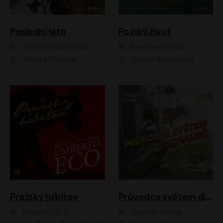
Poslední léto
Pozdní život
Dorota Ambrožová
Bernhard Schlink
Anežka Šťastná
Otakar Brousek ml.
Pražský hřbitov
Průvodce světem dinosaurů aneb Nová cesta do pravěku
Umberto Eco
Vladimír Socha