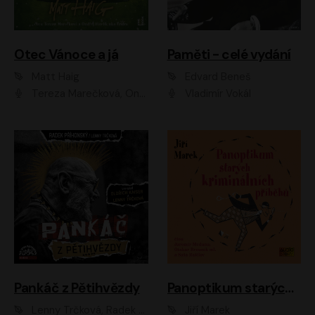
Otec Vánoce a já
Paměti - celé vydání
Matt Haig
Edvard Beneš
Tereza Marečková, Ondřej Endru Havlík
Vladimír Vokál
Pankáč z Pětihvězdy
Panoptikum starých kriminálních příběhů
Lenny Trčková, Radek Příhonský
Jiří Marek