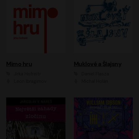
Muklové a Šlajsny
Mimo hru
Daniel Flasza
Jirka Hofreitr
Michal Holán
Leon Ibragimov