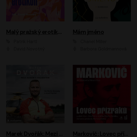
Malý pražský erotikon
Mám jméno
Patrik Hartl
Chanel Miller
David Novotný
Barbora Goldmannová
Marek Dvořák: Mezi nebem a pacientem
Markovič: Lovec přízraků