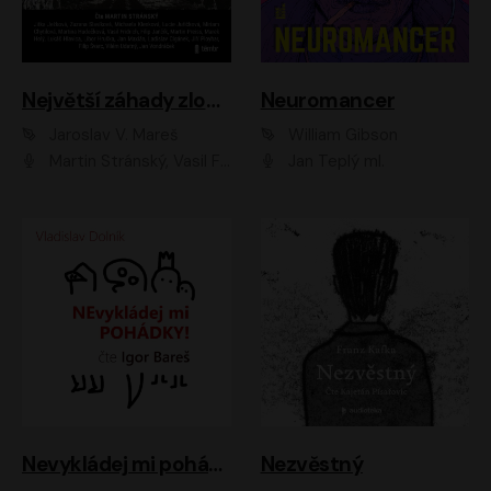
Největší záhady zločinu
Neuromancer
Jaroslav V. Mareš
William Gibson
Martin Stránský, Vasil Fridrich, Filip Jančík, Martin Preiss, Marek Holý, Lukáš Hlavica, Libor Hruška, Jan Maxián, Ladislav Cigánek, Jiří Ployhar, Filip Švarc, Vilém Udatný, Jan Vondráček, Jitka Ježková, Zuzana Slavíková, Michaela Klenková, Lucie Juřičková, Miriam Chytilová, Martina Hudečková
Jan Teplý ml.
Nevykládej mi pohádky
Nezvěstný