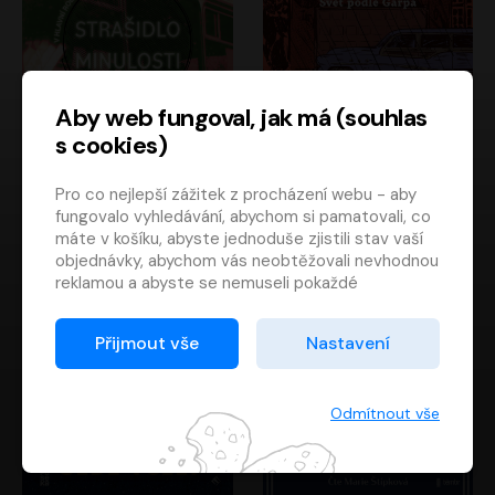
Aby web fungoval, jak má (souhlas
s cookies)
Strašidlo minulosti
Svět podle Garpa
Pro co nejlepší zážitek z procházení webu - aby
Jaroslav Velinský
John Irving
fungovalo vyhledávání, abychom si pamatovali, co
Libor Hruška
David Novotný
máte v košíku, abyste jednoduše zjistili stav vaší
objednávky, abychom vás neobtěžovali nevhodnou
reklamou a abyste se nemuseli pokaždé
přihlašovat.
Proto od vás potřebujeme souhlas se
Přijmout vše
Nastavení
zpracováním souborů cookies
, tj. malých souborů,
které se dočasně ukládají ve vašem prohlížeči.
Děkujeme, že nám ho dáte a pomůžete nám tak
Odmítnout vše
web zlepšovat.