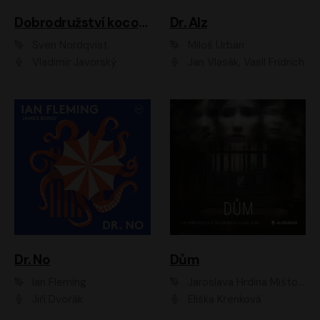
Dobrodružství kocoura Fiškuse a dědy Pettsona 1
Dr. Alz
Sven Nordqvist
Miloš Urban
Vladimír Javorský
Jan Vlasák, Vasil Fridrich
Dr. No
Dům
Ian Fleming
Jaroslava Hrdina Mištová
Jiří Dvořák
Eliška Křenková