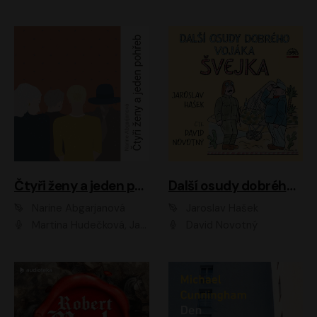
Čtyři ženy a jeden pohřeb
Další osudy dobrého vojáka Švejka
Narine Abgarjanová
Jaroslav Hašek
Martina Hudečková, Jaromír Meduna
David Novotný