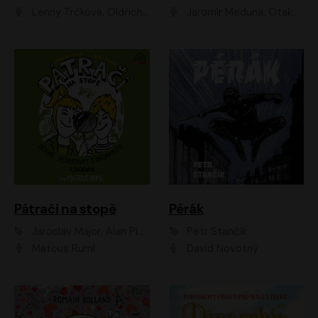
Lenny Trčková, Oldřich Kaiser
Jaromír Meduna, Otakar Brousek ml., Saša Rašilov
Pátrači na stopě
Pérák
Jaroslav Major, Alan Piskač
Petr Stančík
Matouš Ruml
David Novotný