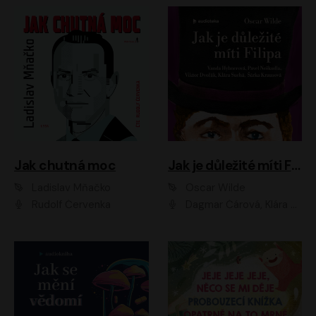
Jak chutná moc
Jak je důležité míti Filipa
Ladislav Mňačko
Oscar Wilde
Rudolf Červenka
Dagmar Čárová, Klára Suchá, Martin Hruška, Otakar Brousek ml., Pavel Neškudla, Radek Hoppe, Šárka Krausová, Vanda Hybnerová, Viktor Dvořák