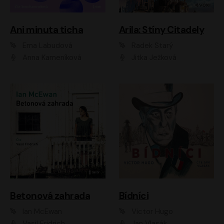
Ani minuta ticha
Arila: Stíny Citadely
Ema Labudová
Radek Starý
Anna Kameníková
Jitka Ježková
Betonová zahrada
Bídníci
Ian McEwan
Victor Hugo
Vasil Fridrich
Jan Vlasák