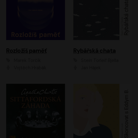
Rozložíš paměť
Rybářská chata
Marek Torčík
Stein Torleif Bjella
Vojtěch Hrabák
Jan Hájek