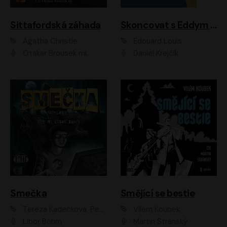
Sittafordská záhada
Skoncovat s Eddym B.
Agatha Christie
Édouard Louis
Otakar Brousek ml.
Daniel Krejčík
Smečka
Smějící se bestie
Tereza Kadečková, Petr Boček, Nelly Černohorská, Ondřej Kocáb, Ludmila Svozilová, Miroslav Pech, Karin Novotná, Jiří Sivok, Martin Štefko, Kateřina Malec Houfková, Tomáš Marton, Madla Pospíšilová Karasová, Michal Březina, Veronika Fiedlerová, Lukáš Vavrečka, Přemysl Krejčík, Mort Castle
Vilém Koubek
Libor Böhm
Martin Stránský