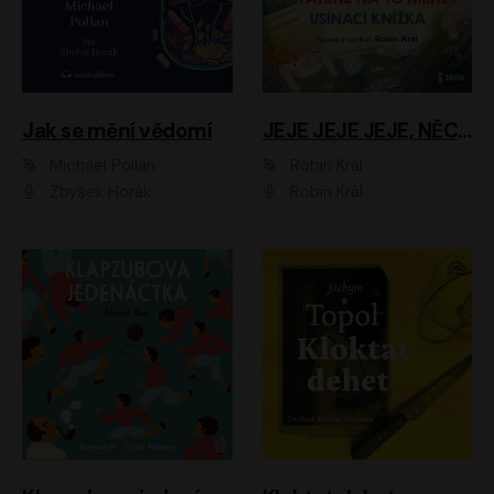
Jak se mění vědomí
JEJE JEJE JEJE, NĚCO SE MI DĚJE + PROBOUZECÍ KNÍŽKA + OPATRNĚ NA TO MRNĚ + USÍNACÍ KNÍŽKA
Michael Pollan
Robin Král
Zbyšek Horák
Robin Král