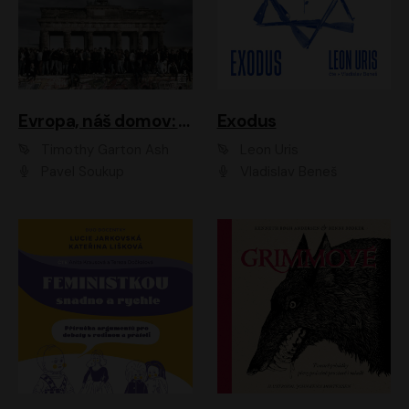
Evropa, náš domov: Od vylodění v Normandii po válku na Ukrajině
Exodus
Timothy Garton Ash
Leon Uris
Pavel Soukup
Vladislav Beneš