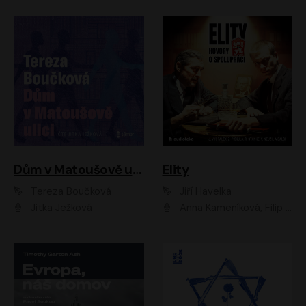
Dům v Matoušově ulici
Elity
Tereza Boučková
Jiří Havelka
Jitka Ježková
Anna Kameníková, Filip Březina, Jiří Lábus, Jiří Vyorálek, Klára Melíšková, Miloslav König, Miroslav Hanuš, Pavla Tomicová, Petr Lněnička, Richard Stanke, Taťjana Medveská, Václav Neužil, Vojtech Vondráček, Zdeněk Piškula