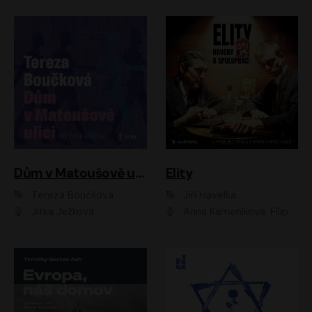
Dům v Matoušově ulici
Elity
Tereza Boučková
Jiří Havelka
Jitka Ježková
Anna Kameníková, Filip Březina, Jiří Lábus, Jiří Vyorálek, Klára Melíšková, Miloslav König, Miroslav Hanuš, Pavla Tomicová, Petr Lněnička, Richard Stanke, Taťjana Medveská, Václav Neužil, Vojtech Vondráček, Zdeněk Piškula