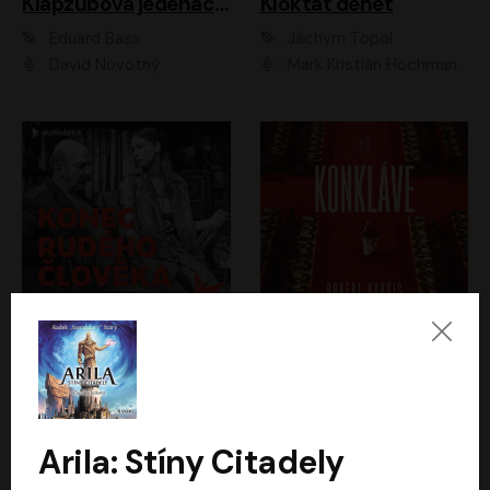
Klapzubova jedenáctka
Kloktat dehet
Eduard Bass
Jáchym Topol
David Novotný
Mark Kristián Hochman
Konec rudého člověka
Konkláve
Světlana Alexijevičová, Daniel Majling
Robert Harris
Jan Sklenář, Jan Staněk, Jan Vondráček, Johanna Tesařová, Klára Sedláčková Ottová, Magdalena Zimová, Marie Poulová, Martin Matejka, Miroslav Zavičár, Pavel Neškudla, Samuel Toman, Šimon Kučera, Štěpánka Fingerhutová, Tomáš Turek
Jan Kolařík
Arila: Stíny Citadely