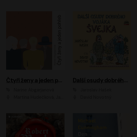
Čtyři ženy a jeden pohřeb
Další osudy dobrého vojáka Švejka
Narine Abgarjanová
Jaroslav Hašek
Martina Hudečková, Jaromír Meduna
David Novotný