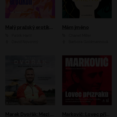
Malý pražský erotikon
Mám jméno
Patrik Hartl
Chanel Miller
David Novotný
Barbora Goldmannová
Marek Dvořák: Mezi nebem a pacientem
Markovič: Lovec přízraků