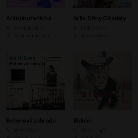
Ani minuta ticha
Arila: Stíny Citadely
Ema Labudová
Radek Starý
Anna Kameníková
Jitka Ježková
Betonová zahrada
Bídníci
Ian McEwan
Victor Hugo
Vasil Fridrich
Jan Vlasák