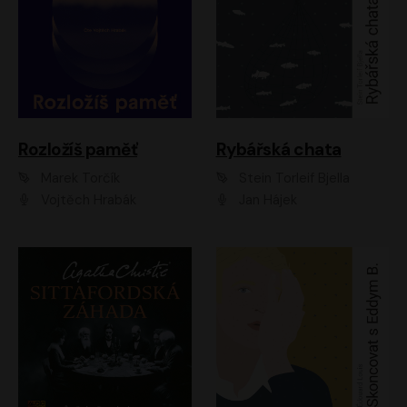
Rozložíš paměť
Rybářská chata
Marek Torčík
Stein Torleif Bjella
Vojtěch Hrabák
Jan Hájek