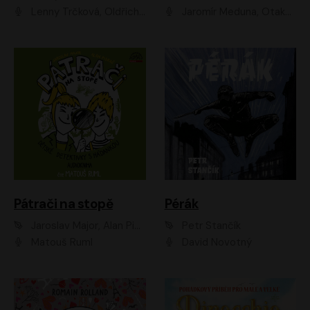
Lenny Trčková, Oldřich Kaiser
Jaromír Meduna, Otakar Brousek ml., Saša Rašilov
Pátrači na stopě
Pérák
Jaroslav Major, Alan Piskač
Petr Stančík
Matouš Ruml
David Novotný