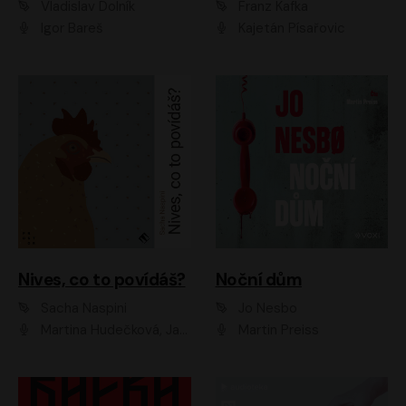
Vladislav Dolník
Franz Kafka
Igor Bareš
Kajetán Písařovic
Nives, co to povídáš?
Noční dům
Sacha Naspini
Jo Nesbo
Martina Hudečková, Jaromír Meduna, Zuzana Slavíková
Martin Preiss