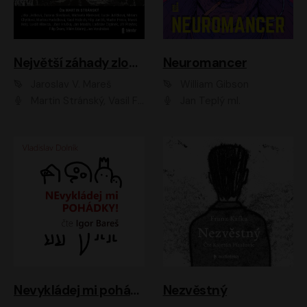
Největší záhady zločinu
Neuromancer
Jaroslav V. Mareš
William Gibson
Martin Stránský, Vasil Fridrich, Filip Jančík, Martin Preiss, Marek Holý, Lukáš Hlavica, Libor Hruška, Jan Maxián, Ladislav Cigánek, Jiří Ployhar, Filip Švarc, Vilém Udatný, Jan Vondráček, Jitka Ježková, Zuzana Slavíková, Michaela Klenková, Lucie Juřičková, Miriam Chytilová, Martina Hudečková
Jan Teplý ml.
Nevykládej mi pohádky
Nezvěstný