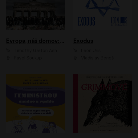
Evropa, náš domov: Od vylodění v Normandii po válku na Ukrajině
Exodus
Timothy Garton Ash
Leon Uris
Pavel Soukup
Vladislav Beneš