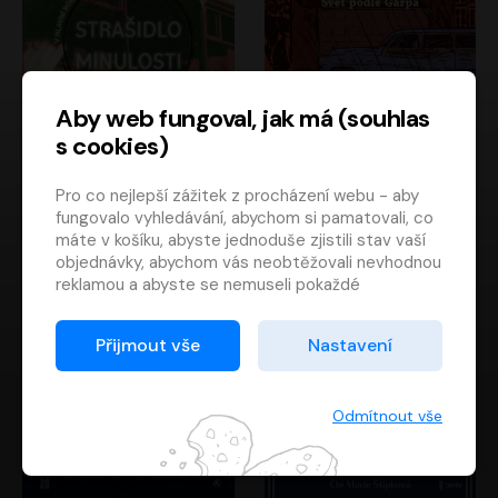
Aby web fungoval, jak má (souhlas
s cookies)
Strašidlo minulosti
Svět podle Garpa
Pro co nejlepší zážitek z procházení webu - aby
Jaroslav Velinský
John Irving
fungovalo vyhledávání, abychom si pamatovali, co
Libor Hruška
David Novotný
máte v košíku, abyste jednoduše zjistili stav vaší
objednávky, abychom vás neobtěžovali nevhodnou
reklamou a abyste se nemuseli pokaždé
přihlašovat.
Proto od vás potřebujeme souhlas se
Přijmout vše
Nastavení
zpracováním souborů cookies
, tj. malých souborů,
které se dočasně ukládají ve vašem prohlížeči.
Děkujeme, že nám ho dáte a pomůžete nám tak
Odmítnout vše
web zlepšovat.