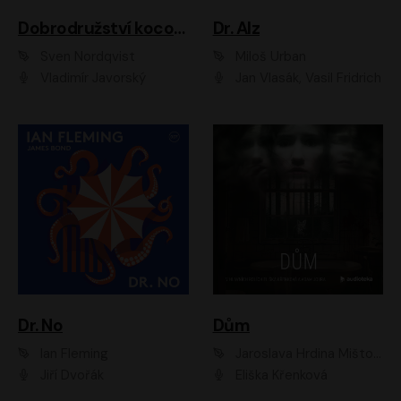
Dobrodružství kocoura Fiškuse a dědy Pettsona 1
Dr. Alz
Sven Nordqvist
Miloš Urban
Vladimír Javorský
Jan Vlasák, Vasil Fridrich
Dr. No
Dům
Ian Fleming
Jaroslava Hrdina Mištová
Jiří Dvořák
Eliška Křenková