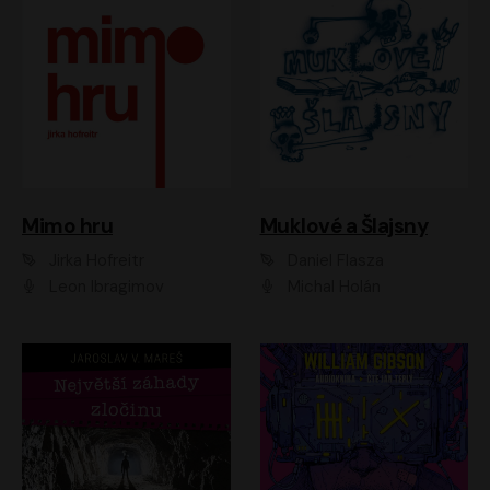
Muklové a Šlajsny
Mimo hru
Daniel Flasza
Jirka Hofreitr
Michal Holán
Leon Ibragimov