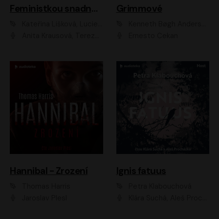
Feministkou snadno a rychle
Grimmové
Kateřina Lišková, Lucie Jarkovská
Kenneth Bøgh Andersen, Benni Bødker
Anita Krausová, Tereza Dočkalová
Ernesto Čekan
Hannibal - Zrození
Ignis fatuus
Thomas Harris
Petra Klabouchová
Jaroslav Plesl
Klára Suchá, Aleš Procházka