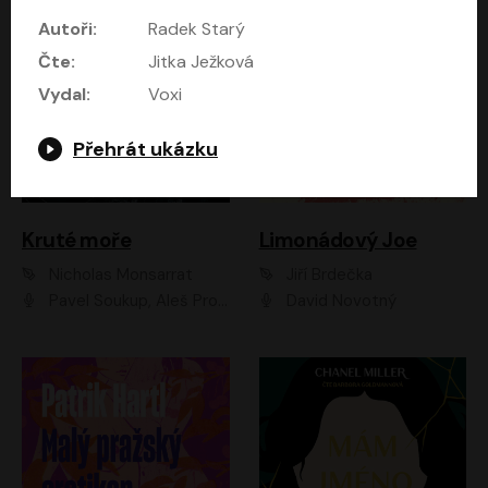
Autoři:
Radek Starý
Čte:
Jitka Ježková
Vydal:
Voxi
Přehrát ukázku
Kruté moře
Limonádový Joe
Nicholas Monsarrat
Jiří Brdečka
Pavel Soukup, Aleš Procházka, David Novotný, Marek Holý, Martin Preiss, Jakub Saic, Petr Neskusil, David Matásek, Vasil Fridrich, Pavel Rímský, Zuzana Slavíková, Zbyšek Horák, Martin Zahálka, Luboš Ondráček, Amélie Vránová, Andrea Elsnerová, Anna Theimerová, Antonín Navrátil, Apolena Velsová, Bohdan Tůma, Filip Jančík, Filip Švarc, Jan Škvor, Jiří Köhler, Kateřina Peřinová, Kristýna Nebeská, Kristýna Skružná, Ladislav Cigánek, Libor Terš, Lucie Timíková, Martin Hruška, Martin Stránský, Michal Holán, Michal Jagelka, Milada Vaňkátová, Oldřich Hajlich, Pavel Dytrt, Petr Burian, Petr Gelnar, Radek Hoppe, Radek Škvor, Radovan Vaculík, Richard Fiala, Robert Hájek, Robin Pařík, Roman Hajlich, Roman Říčař, Svatopluk Schuller, Terezie Taberyová, Valentina Vránová, Vojtěch hájek, Zuzana Kajnarová Říčařová
David Novotný