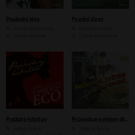
Poslední léto
Pozdní život
Dorota Ambrožová
Bernhard Schlink
Anežka Šťastná
Otakar Brousek ml.
Pražský hřbitov
Průvodce světem dinosaurů aneb Nová cesta do pravěku
Umberto Eco
Vladimír Socha