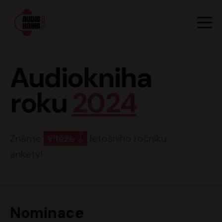
Hlavn
Men
Audiokniha roku
Audiokniha
roku
2024
Známe
vítěze
letošního ročníku
ankety!
Nominace