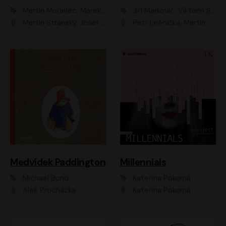
Martin Moravec, Marek Dvořák
Jiří Markovič, Viktorín Šulc
Martin Stránský, Josef Pejchal, Petra Bučková
Petr Lněnička, Martin Zahálka, Barbara Lukešová, Michal Zelenka
Medvídek Paddington
Millennials
Michael Bond
Kateřina Pokorná
Aleš Procházka
Kateřina Pokorná