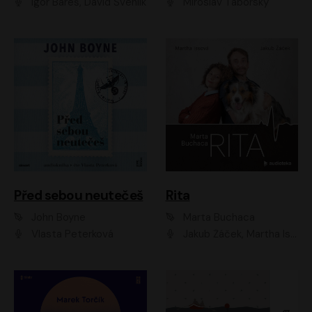
Igor Bareš, David Švehlík
Miroslav Táborský
Před sebou neutečeš
Rita
John Boyne
Marta Buchaca
Vlasta Peterková
Jakub Žáček, Martha Issová