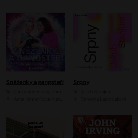
Sněženky a gangsteři
Srpny
Lenka Veverková, Tomáš Dianiška
Jakub Stanjura
Anna Kameníková, Nataša Bednářová, Tereza Hof, Taťjana Medvecká, Zuzana Slavíková, Šimon Krupa, Robert Mikluš, Jiří Vyorálek, Kryštof Hádek, Martin Hofmann, Martin Hruška
Veronika Lazorčáková