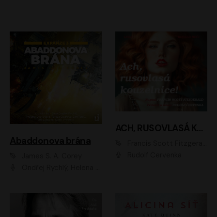
ACH, RUSOVLASÁ KOUZELNICE!
Abaddonova brána
Francis Scott Fitzgerald
Rudolf Červenka
James S. A. Corey
Ondřej Rychlý, Helena Dvořáková, Tereza Císařová, Jan Teplý, Jiří Vyorálek, Matěj Převrátil