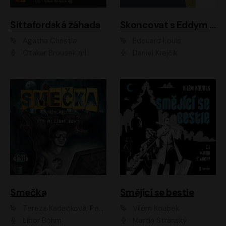
Sittafordská záhada
Skoncovat s Eddym B.
Agatha Christie
Édouard Louis
Otakar Brousek ml.
Daniel Krejčík
Smečka
Smějící se bestie
Tereza Kadečková, Petr Boček, Nelly Černohorská, Ondřej Kocáb, Ludmila Svozilová, Miroslav Pech, Karin Novotná, Jiří Sivok, Martin Štefko, Kateřina Malec Houfková, Tomáš Marton, Madla Pospíšilová Karasová, Michal Březina, Veronika Fiedlerová, Lukáš Vavrečka, Přemysl Krejčík, Mort Castle
Vilém Koubek
Libor Böhm
Martin Stránský