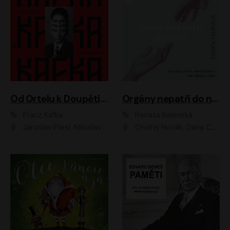
Od Ortelu k Doupěti – tucet Kafkových povídek
Orgány nepatří do nebe
Franz Kafka
Renata Kalenská
Jaroslav Plesl, Miloslav Mejzlík, David Novotný, Lukáš Hlavica, Jaromír Meduna, Václav Neužil, Otakar Brousek ml., Jan Holík, Václav Marhold
Ondřej Novák, Dana Černá, Martin Sláma, Petr Štěpán, Libor Hruška, Filip Jančík, Jakub Urbánek, Barbora Goldmannová, Karolína Zbořilová, Petra Šimberová, Richard Wágner, Klára Sochorová, Šárka Šildová, Zbyšek Horák, Anita Krausová