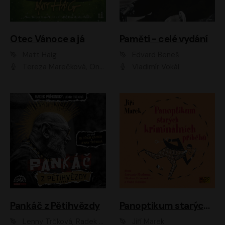
Otec Vánoce a já
Paměti - celé vydání
Matt Haig
Edvard Beneš
Tereza Marečková, Ondřej Endru Havlík
Vladimír Vokál
Pankáč z Pětihvězdy
Panoptikum starých kriminálních příběhů
Lenny Trčková, Radek Příhonský
Jiří Marek