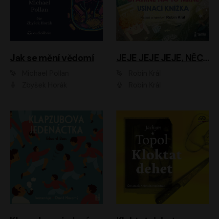
Jak se mění vědomí
JEJE JEJE JEJE, NĚCO SE MI DĚJE + PROBOUZECÍ KNÍŽKA + OPATRNĚ NA TO MRNĚ + USÍNACÍ KNÍŽKA
Michael Pollan
Robin Král
Zbyšek Horák
Robin Král