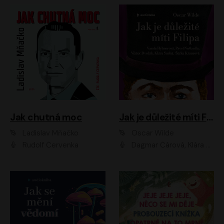
Jak chutná moc
Jak je důležité míti Filipa
Ladislav Mňačko
Oscar Wilde
Rudolf Červenka
Dagmar Čárová, Klára Suchá, Martin Hruška, Otakar Brousek ml., Pavel Neškudla, Radek Hoppe, Šárka Krausová, Vanda Hybnerová, Viktor Dvořák