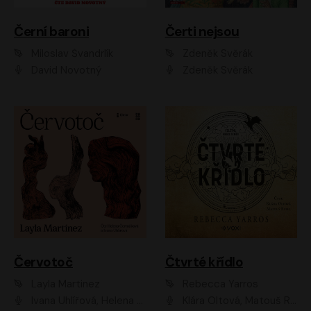
Černí baroni
Čerti nejsou
Miloslav Švandrlík
Zdeněk Svěrák
David Novotný
Zdeněk Svěrák
Červotoč
Čtvrté křídlo
Layla Martinez
Rebecca Yarros
Ivana Uhlířová, Helena Čermáková
Klára Oltová, Matouš Ruml