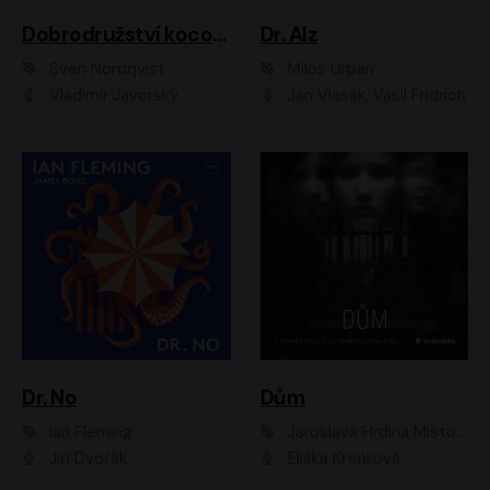
Dobrodružství kocoura Fiškuse a dědy Pettsona 1
Dr. Alz
Sven Nordqvist
Miloš Urban
Vladimír Javorský
Jan Vlasák, Vasil Fridrich
Dr. No
Dům
Ian Fleming
Jaroslava Hrdina Mištová
Jiří Dvořák
Eliška Křenková