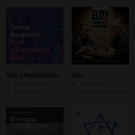
Dům v Matoušově ulici
Elity
Tereza Boučková
Jiří Havelka
Jitka Ježková
Anna Kameníková, Filip Březina, Jiří Lábus, Jiří Vyorálek, Klára Melíšková, Miloslav König, Miroslav Hanuš, Pavla Tomicová, Petr Lněnička, Richard Stanke, Taťjana Medveská, Václav Neužil, Vojtech Vondráček, Zdeněk Piškula