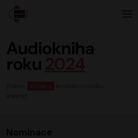
Hlavn
Men
Audiokniha roku
Audiokniha
roku
2024
Známe
vítěze
letošního ročníku
ankety!
Nominace