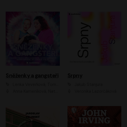
Sněženky a gangsteři
Srpny
Lenka Veverková, Tomáš Dianiška
Jakub Stanjura
Anna Kameníková, Nataša Bednářová, Tereza Hof, Taťjana Medvecká, Zuzana Slavíková, Šimon Krupa, Robert Mikluš, Jiří Vyorálek, Kryštof Hádek, Martin Hofmann, Martin Hruška
Veronika Lazorčáková