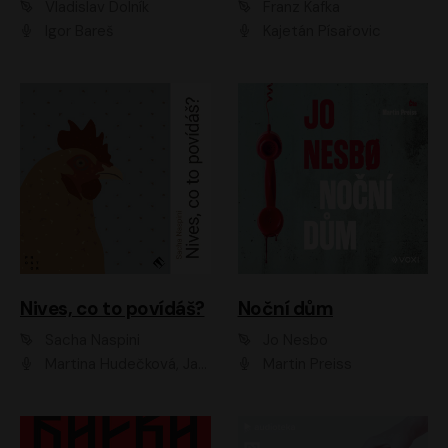
Vladislav Dolník
Franz Kafka
Igor Bareš
Kajetán Písařovic
Nives, co to povídáš?
Noční dům
Sacha Naspini
Jo Nesbo
Martina Hudečková, Jaromír Meduna, Zuzana Slavíková
Martin Preiss