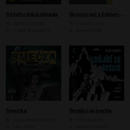
Sittafordská záhada
Skoncovat s Eddym B.
Agatha Christie
Édouard Louis
Otakar Brousek ml.
Daniel Krejčík
Smečka
Smějící se bestie
Tereza Kadečková, Petr Boček, Nelly Černohorská, Ondřej Kocáb, Ludmila Svozilová, Miroslav Pech, Karin Novotná, Jiří Sivok, Martin Štefko, Kateřina Malec Houfková, Tomáš Marton, Madla Pospíšilová Karasová, Michal Březina, Veronika Fiedlerová, Lukáš Vavrečka, Přemysl Krejčík, Mort Castle
Vilém Koubek
Libor Böhm
Martin Stránský