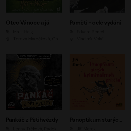
Otec Vánoce a já
Paměti - celé vydání
Matt Haig
Edvard Beneš
Tereza Marečková, Ondřej Endru Havlík
Vladimír Vokál
Pankáč z Pětihvězdy
Panoptikum starých kriminálních příběhů
Lenny Trčková, Radek Příhonský
Jiří Marek