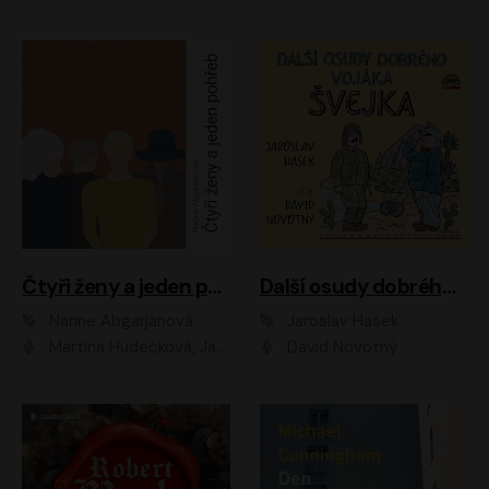
Čtyři ženy a jeden pohřeb
Další osudy dobrého vojáka Švejka
Narine Abgarjanová
Jaroslav Hašek
Martina Hudečková, Jaromír Meduna
David Novotný