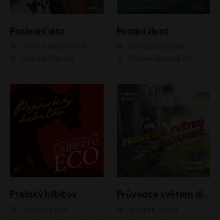
Poslední léto
Pozdní život
Dorota Ambrožová
Bernhard Schlink
Anežka Šťastná
Otakar Brousek ml.
Pražský hřbitov
Průvodce světem dinosaurů aneb Nová cesta do pravěku
Umberto Eco
Vladimír Socha