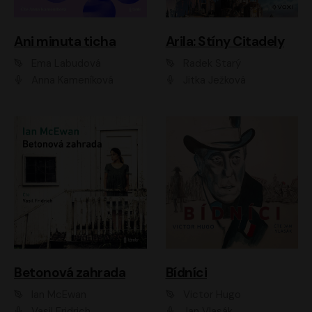
Ani minuta ticha
Arila: Stíny Citadely
Ema Labudová
Radek Starý
Anna Kameníková
Jitka Ježková
Betonová zahrada
Bídníci
Ian McEwan
Victor Hugo
Vasil Fridrich
Jan Vlasák