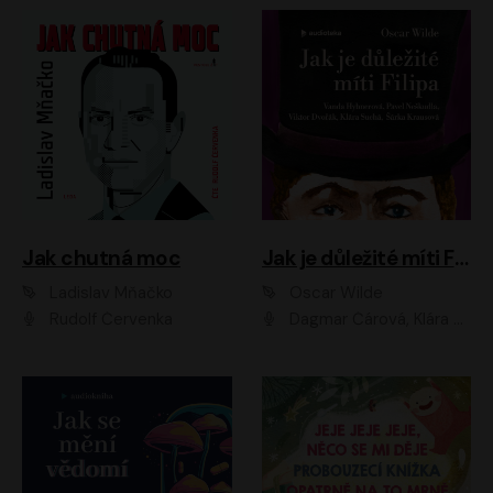
Jak chutná moc
Jak je důležité míti Filipa
Ladislav Mňačko
Oscar Wilde
Rudolf Červenka
Dagmar Čárová, Klára Suchá, Martin Hruška, Otakar Brousek ml., Pavel Neškudla, Radek Hoppe, Šárka Krausová, Vanda Hybnerová, Viktor Dvořák