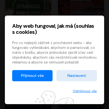
Aby web fungoval, jak má (souhlas
s cookies)
Strašidlo minulosti
Svět podle Garpa
Pro co nejlepší zážitek z procházení webu - aby
Jaroslav Velinský
John Irving
fungovalo vyhledávání, abychom si pamatovali, co
Libor Hruška
David Novotný
máte v košíku, abyste jednoduše zjistili stav vaší
objednávky, abychom vás neobtěžovali nevhodnou
reklamou a abyste se nemuseli pokaždé
přihlašovat.
Proto od vás potřebujeme souhlas se
Přijmout vše
Nastavení
zpracováním souborů cookies
, tj. malých souborů,
které se dočasně ukládají ve vašem prohlížeči.
Děkujeme, že nám ho dáte a pomůžete nám tak
Odmítnout vše
web zlepšovat.