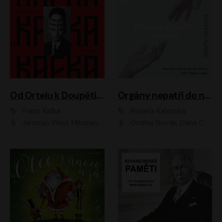
Od Ortelu k Doupěti – tucet Kafkových povídek
Orgány nepatří do nebe
Franz Kafka
Renata Kalenská
Jaroslav Plesl, Miloslav Mejzlík, David Novotný, Lukáš Hlavica, Jaromír Meduna, Václav Neužil, Otakar Brousek ml., Jan Holík, Václav Marhold
Ondřej Novák, Dana Černá, Martin Sláma, Petr Štěpán, Libor Hruška, Filip Jančík, Jakub Urbánek, Barbora Goldmannová, Karolína Zbořilová, Petra Šimberová, Richard Wágner, Klára Sochorová, Šárka Šildová, Zbyšek Horák, Anita Krausová