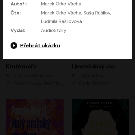
Autoři:
Marek Orko Vácha
Čte:
Marek Orko Vácha, Saša Rašilov,
Ludmila Rašilovová
Vydal:
AudioStory
Přehrát ukázku
Kruté moře
Limonádový Joe
Nicholas Monsarrat
Jiří Brdečka
Pavel Soukup, Aleš Procházka, David Novotný, Marek Holý, Martin Preiss, Jakub Saic, Petr Neskusil, David Matásek, Vasil Fridrich, Pavel Rímský, Zuzana Slavíková, Zbyšek Horák, Martin Zahálka, Luboš Ondráček, Amélie Vránová, Andrea Elsnerová, Anna Theimerová, Antonín Navrátil, Apolena Velsová, Bohdan Tůma, Filip Jančík, Filip Švarc, Jan Škvor, Jiří Köhler, Kateřina Peřinová, Kristýna Nebeská, Kristýna Skružná, Ladislav Cigánek, Libor Terš, Lucie Timíková, Martin Hruška, Martin Stránský, Michal Holán, Michal Jagelka, Milada Vaňkátová, Oldřich Hajlich, Pavel Dytrt, Petr Burian, Petr Gelnar, Radek Hoppe, Radek Škvor, Radovan Vaculík, Richard Fiala, Robert Hájek, Robin Pařík, Roman Hajlich, Roman Říčař, Svatopluk Schuller, Terezie Taberyová, Valentina Vránová, Vojtěch hájek, Zuzana Kajnarová Říčařová
David Novotný