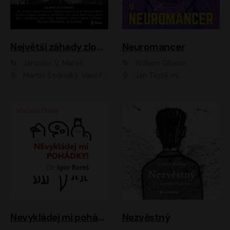
Největší záhady zločinu
Neuromancer
Jaroslav V. Mareš
William Gibson
Martin Stránský, Vasil Fridrich, Filip Jančík, Martin Preiss, Marek Holý, Lukáš Hlavica, Libor Hruška, Jan Maxián, Ladislav Cigánek, Jiří Ployhar, Filip Švarc, Vilém Udatný, Jan Vondráček, Jitka Ježková, Zuzana Slavíková, Michaela Klenková, Lucie Juřičková, Miriam Chytilová, Martina Hudečková
Jan Teplý ml.
Nevykládej mi pohádky
Nezvěstný