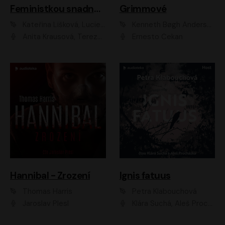
Feministkou snadno a rychle
Grimmové
Kateřina Lišková, Lucie Jarkovská
Kenneth Bøgh Andersen, Benni Bødker
Anita Krausová, Tereza Dočkalová
Ernesto Čekan
Hannibal - Zrození
Ignis fatuus
Thomas Harris
Petra Klabouchová
Jaroslav Plesl
Klára Suchá, Aleš Procházka