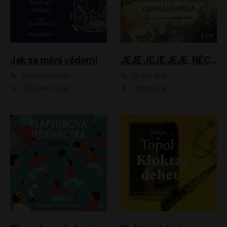
Jak se mění vědomí
JEJE JEJE JEJE, NĚCO SE MI DĚJE + PROBOUZECÍ KNÍŽKA + OPATRNĚ NA TO MRNĚ + USÍNACÍ KNÍŽKA
Michael Pollan
Robin Král
Zbyšek Horák
Robin Král