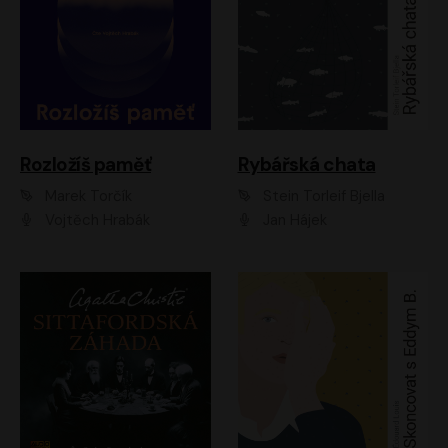
Rozložíš paměť
Rybářská chata
Marek Torčík
Stein Torleif Bjella
Vojtěch Hrabák
Jan Hájek