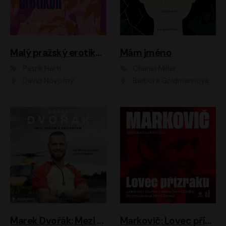
Malý pražský erotikon
Mám jméno
Patrik Hartl
Chanel Miller
David Novotný
Barbora Goldmannová
Marek Dvořák: Mezi nebem a pacientem
Markovič: Lovec přízraků