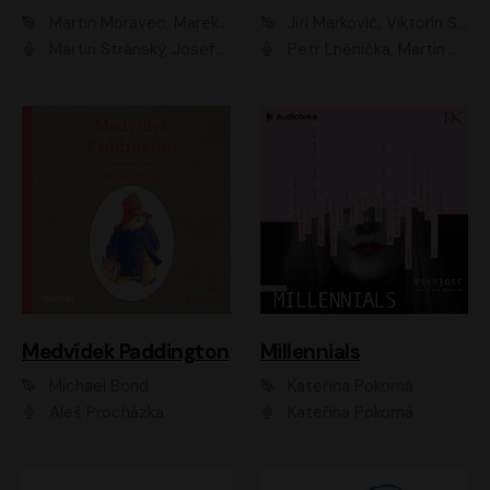
Martin Moravec, Marek Dvořák
Jiří Markovič, Viktorín Šulc
Martin Stránský, Josef Pejchal, Petra Bučková
Petr Lněnička, Martin Zahálka, Barbara Lukešová, Michal Zelenka
Medvídek Paddington
Millennials
Michael Bond
Kateřina Pokorná
Aleš Procházka
Kateřina Pokorná