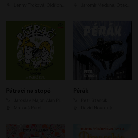
Lenny Trčková, Oldřich Kaiser
Jaromír Meduna, Otakar Brousek ml., Saša Rašilov
Pátrači na stopě
Pérák
Jaroslav Major, Alan Piskač
Petr Stančík
Matouš Ruml
David Novotný