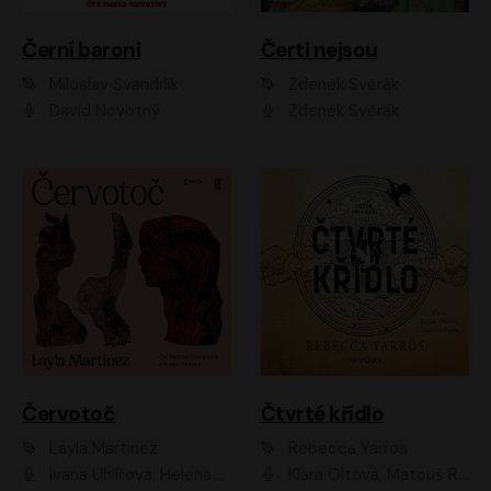
Černí baroni
Čerti nejsou
Miloslav Švandrlík
Zdeněk Svěrák
David Novotný
Zdeněk Svěrák
Červotoč
Čtvrté křídlo
Layla Martinez
Rebecca Yarros
Ivana Uhlířová, Helena Čermáková
Klára Oltová, Matouš Ruml