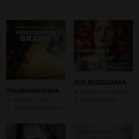
ACH, RUSOVLASÁ KOUZELNICE!
Abaddonova brána
Francis Scott Fitzgerald
Rudolf Červenka
James S. A. Corey
Ondřej Rychlý, Helena Dvořáková, Tereza Císařová, Jan Teplý, Jiří Vyorálek, Matěj Převrátil