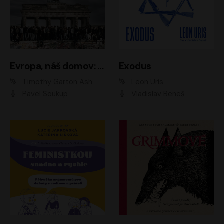
Evropa, náš domov: Od vylodění v Normandii po válku na Ukrajině
Exodus
Timothy Garton Ash
Leon Uris
Pavel Soukup
Vladislav Beneš