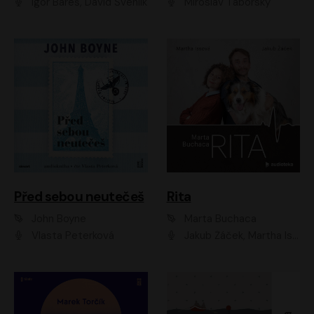
Igor Bareš, David Švehlík
Miroslav Táborský
Před sebou neutečeš
Rita
John Boyne
Marta Buchaca
Vlasta Peterková
Jakub Žáček, Martha Issová