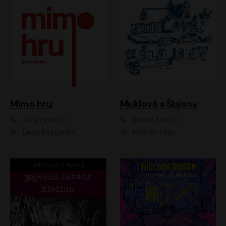
Muklové a Šlajsny
Mimo hru
Daniel Flasza
Jirka Hofreitr
Michal Holán
Leon Ibragimov