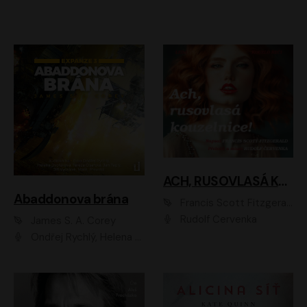
ACH, RUSOVLASÁ KOUZELNICE!
Abaddonova brána
Francis Scott Fitzgerald
Rudolf Červenka
James S. A. Corey
Ondřej Rychlý, Helena Dvořáková, Tereza Císařová, Jan Teplý, Jiří Vyorálek, Matěj Převrátil