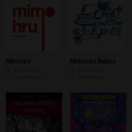
Muklové a Šlajsny
Mimo hru
Daniel Flasza
Jirka Hofreitr
Michal Holán
Leon Ibragimov