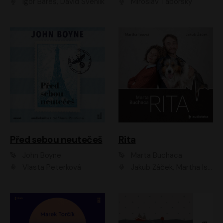
Igor Bareš, David Švehlík
Miroslav Táborský
Před sebou neutečeš
Rita
John Boyne
Marta Buchaca
Vlasta Peterková
Jakub Žáček, Martha Issová