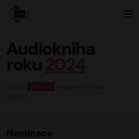
Hlavn
Men
Audiokniha roku
Audiokniha
roku
2024
Známe
vítěze
letošního ročníku
ankety!
Nominace