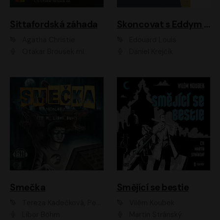
Sittafordská záhada
Skoncovat s Eddym B.
Agatha Christie
Édouard Louis
Otakar Brousek ml.
Daniel Krejčík
Smečka
Smějící se bestie
Tereza Kadečková, Petr Boček, Nelly Černohorská, Ondřej Kocáb, Ludmila Svozilová, Miroslav Pech, Karin Novotná, Jiří Sivok, Martin Štefko, Kateřina Malec Houfková, Tomáš Marton, Madla Pospíšilová Karasová, Michal Březina, Veronika Fiedlerová, Lukáš Vavrečka, Přemysl Krejčík, Mort Castle
Vilém Koubek
Libor Böhm
Martin Stránský