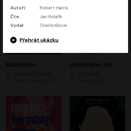
Autoři:
Robert Harris
Čte:
Jan Kolařík
Vydal:
OneHotBook
Přehrát ukázku
Kruté moře
Limonádový Joe
Nicholas Monsarrat
Jiří Brdečka
Pavel Soukup, Aleš Procházka, David Novotný, Marek Holý, Martin Preiss, Jakub Saic, Petr Neskusil, David Matásek, Vasil Fridrich, Pavel Rímský, Zuzana Slavíková, Zbyšek Horák, Martin Zahálka, Luboš Ondráček, Amélie Vránová, Andrea Elsnerová, Anna Theimerová, Antonín Navrátil, Apolena Velsová, Bohdan Tůma, Filip Jančík, Filip Švarc, Jan Škvor, Jiří Köhler, Kateřina Peřinová, Kristýna Nebeská, Kristýna Skružná, Ladislav Cigánek, Libor Terš, Lucie Timíková, Martin Hruška, Martin Stránský, Michal Holán, Michal Jagelka, Milada Vaňkátová, Oldřich Hajlich, Pavel Dytrt, Petr Burian, Petr Gelnar, Radek Hoppe, Radek Škvor, Radovan Vaculík, Richard Fiala, Robert Hájek, Robin Pařík, Roman Hajlich, Roman Říčař, Svatopluk Schuller, Terezie Taberyová, Valentina Vránová, Vojtěch hájek, Zuzana Kajnarová Říčařová
David Novotný