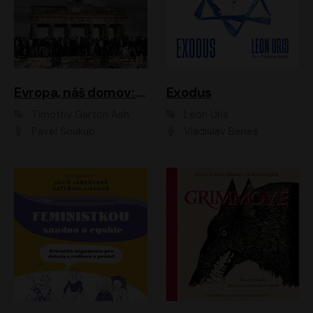
Evropa, náš domov: Od vylodění v Normandii po válku na Ukrajině
Exodus
Timothy Garton Ash
Leon Uris
Pavel Soukup
Vladislav Beneš