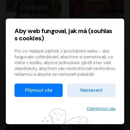
Aby web fungoval, jak má (souhlas
s cookies)
Strašidlo minulosti
Svět podle Garpa
Pro co nejlepší zážitek z procházení webu - aby
Jaroslav Velinský
John Irving
fungovalo vyhledávání, abychom si pamatovali, co
Libor Hruška
David Novotný
máte v košíku, abyste jednoduše zjistili stav vaší
objednávky, abychom vás neobtěžovali nevhodnou
reklamou a abyste se nemuseli pokaždé
přihlašovat.
Proto od vás potřebujeme souhlas se
Přijmout vše
Nastavení
zpracováním souborů cookies
, tj. malých souborů,
které se dočasně ukládají ve vašem prohlížeči.
Děkujeme, že nám ho dáte a pomůžete nám tak
Odmítnout vše
web zlepšovat.