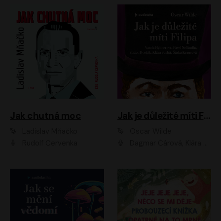
Jak chutná moc
Jak je důležité míti Filipa
Ladislav Mňačko
Oscar Wilde
Rudolf Červenka
Dagmar Čárová, Klára Suchá, Martin Hruška, Otakar Brousek ml., Pavel Neškudla, Radek Hoppe, Šárka Krausová, Vanda Hybnerová, Viktor Dvořák