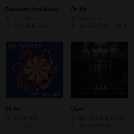
Dobrodružství kocoura Fiškuse a dědy Pettsona 1
Dr. Alz
Sven Nordqvist
Miloš Urban
Vladimír Javorský
Jan Vlasák, Vasil Fridrich
Dr. No
Dům
Ian Fleming
Jaroslava Hrdina Mištová
Jiří Dvořák
Eliška Křenková