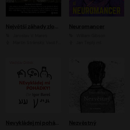
Největší záhady zločinu
Neuromancer
Jaroslav V. Mareš
William Gibson
Martin Stránský, Vasil Fridrich, Filip Jančík, Martin Preiss, Marek Holý, Lukáš Hlavica, Libor Hruška, Jan Maxián, Ladislav Cigánek, Jiří Ployhar, Filip Švarc, Vilém Udatný, Jan Vondráček, Jitka Ježková, Zuzana Slavíková, Michaela Klenková, Lucie Juřičková, Miriam Chytilová, Martina Hudečková
Jan Teplý ml.
Nevykládej mi pohádky
Nezvěstný