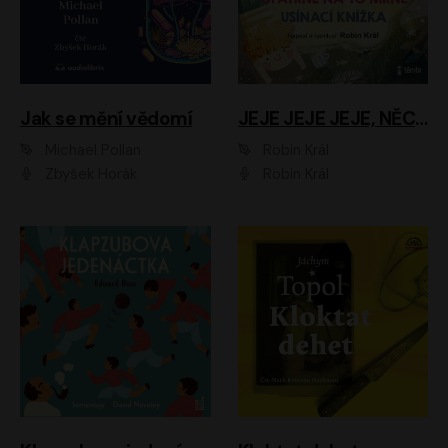
Jak se mění vědomí
JEJE JEJE JEJE, NĚCO SE MI DĚJE + PROBOUZECÍ KNÍŽKA + OPATRNĚ NA TO MRNĚ + USÍNACÍ KNÍŽKA
Michael Pollan
Robin Král
Zbyšek Horák
Robin Král