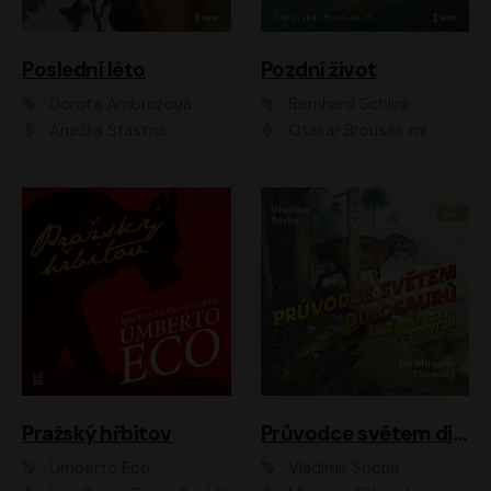
Poslední léto
Pozdní život
Dorota Ambrožová
Bernhard Schlink
Anežka Šťastná
Otakar Brousek ml.
Pražský hřbitov
Průvodce světem dinosaurů aneb Nová cesta do pravěku
Umberto Eco
Vladimír Socha