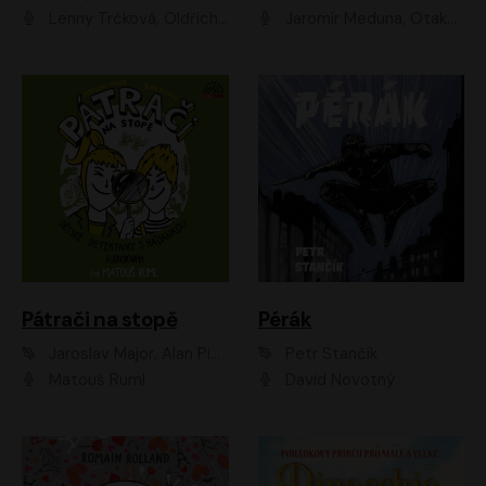
Lenny Trčková, Oldřich Kaiser
Jaromír Meduna, Otakar Brousek ml., Saša Rašilov
Pátrači na stopě
Pérák
Jaroslav Major, Alan Piskač
Petr Stančík
Matouš Ruml
David Novotný