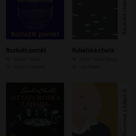
Rozložíš paměť
Rybářská chata
Marek Torčík
Stein Torleif Bjella
Vojtěch Hrabák
Jan Hájek