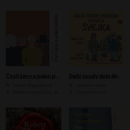
Čtyři ženy a jeden pohřeb
Další osudy dobrého vojáka Švejka
Narine Abgarjanová
Jaroslav Hašek
Martina Hudečková, Jaromír Meduna
David Novotný