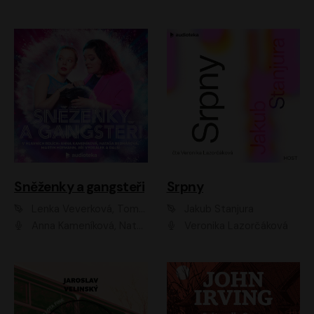
Sněženky a gangsteři
Srpny
Lenka Veverková, Tomáš Dianiška
Jakub Stanjura
Anna Kameníková, Nataša Bednářová, Tereza Hof, Taťjana Medvecká, Zuzana Slavíková, Šimon Krupa, Robert Mikluš, Jiří Vyorálek, Kryštof Hádek, Martin Hofmann, Martin Hruška
Veronika Lazorčáková