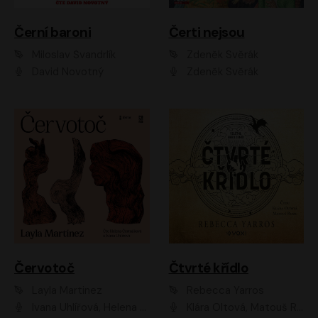
Černí baroni
Čerti nejsou
Miloslav Švandrlík
Zdeněk Svěrák
David Novotný
Zdeněk Svěrák
Červotoč
Čtvrté křídlo
Layla Martinez
Rebecca Yarros
Ivana Uhlířová, Helena Čermáková
Klára Oltová, Matouš Ruml