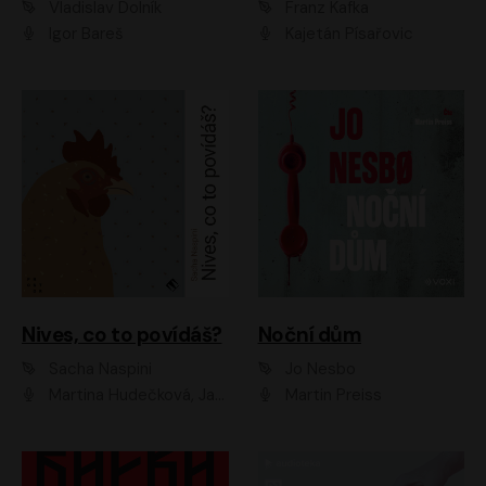
Vladislav Dolník
Franz Kafka
Igor Bareš
Kajetán Písařovic
Nives, co to povídáš?
Noční dům
Sacha Naspini
Jo Nesbo
Martina Hudečková, Jaromír Meduna, Zuzana Slavíková
Martin Preiss