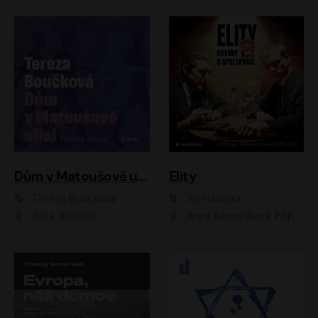
Dům v Matoušově ulici
Elity
Tereza Boučková
Jiří Havelka
Jitka Ježková
Anna Kameníková, Filip Březina, Jiří Lábus, Jiří Vyorálek, Klára Melíšková, Miloslav König, Miroslav Hanuš, Pavla Tomicová, Petr Lněnička, Richard Stanke, Taťjana Medveská, Václav Neužil, Vojtech Vondráček, Zdeněk Piškula