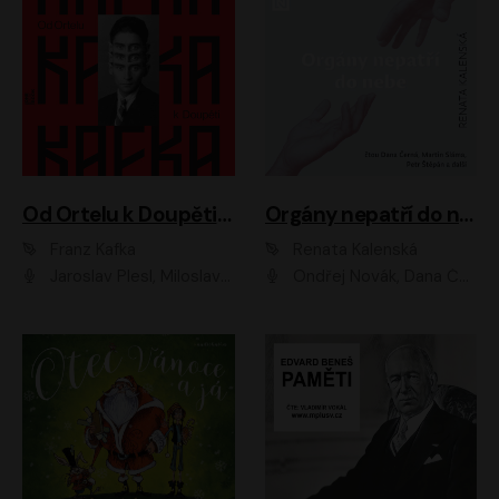
Od Ortelu k Doupěti – tucet Kafkových povídek
Orgány nepatří do nebe
Franz Kafka
Renata Kalenská
Jaroslav Plesl, Miloslav Mejzlík, David Novotný, Lukáš Hlavica, Jaromír Meduna, Václav Neužil, Otakar Brousek ml., Jan Holík, Václav Marhold
Ondřej Novák, Dana Černá, Martin Sláma, Petr Štěpán, Libor Hruška, Filip Jančík, Jakub Urbánek, Barbora Goldmannová, Karolína Zbořilová, Petra Šimberová, Richard Wágner, Klára Sochorová, Šárka Šildová, Zbyšek Horák, Anita Krausová