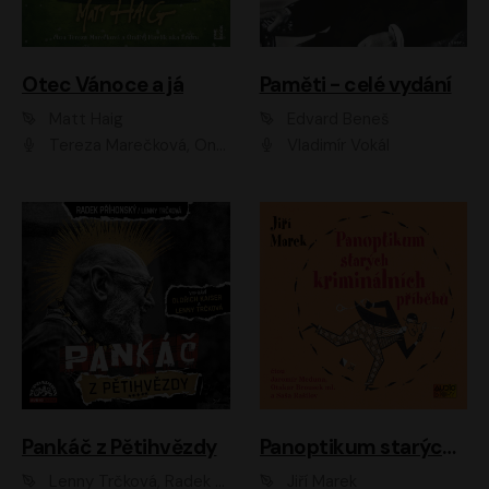
Otec Vánoce a já
Paměti - celé vydání
Matt Haig
Edvard Beneš
Tereza Marečková, Ondřej Endru Havlík
Vladimír Vokál
Pankáč z Pětihvězdy
Panoptikum starých kriminálních příběhů
Lenny Trčková, Radek Příhonský
Jiří Marek