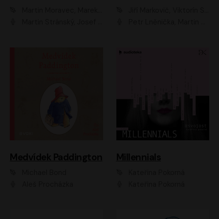
Martin Moravec, Marek Dvořák
Jiří Markovič, Viktorín Šulc
Martin Stránský, Josef Pejchal, Petra Bučková
Petr Lněnička, Martin Zahálka, Barbara Lukešová, Michal Zelenka
Medvídek Paddington
Millennials
Michael Bond
Kateřina Pokorná
Aleš Procházka
Kateřina Pokorná