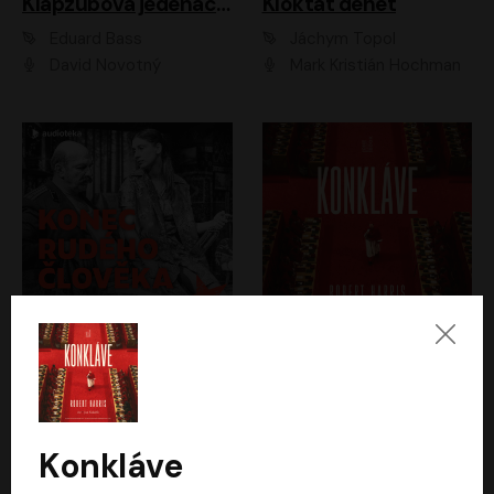
Klapzubova jedenáctka
Kloktat dehet
Eduard Bass
Jáchym Topol
David Novotný
Mark Kristián Hochman
Konec rudého člověka
Konkláve
Světlana Alexijevičová, Daniel Majling
Robert Harris
Jan Sklenář, Jan Staněk, Jan Vondráček, Johanna Tesařová, Klára Sedláčková Ottová, Magdalena Zimová, Marie Poulová, Martin Matejka, Miroslav Zavičár, Pavel Neškudla, Samuel Toman, Šimon Kučera, Štěpánka Fingerhutová, Tomáš Turek
Jan Kolařík
Konkláve