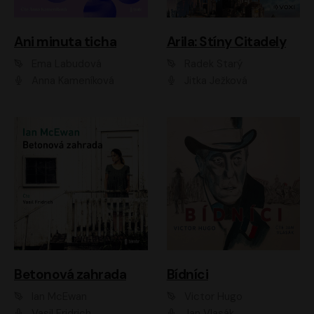
Ani minuta ticha
Arila: Stíny Citadely
Ema Labudová
Radek Starý
Anna Kameníková
Jitka Ježková
Betonová zahrada
Bídníci
Ian McEwan
Victor Hugo
Vasil Fridrich
Jan Vlasák