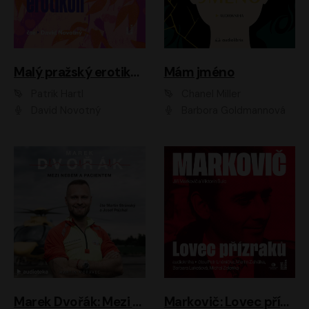
Malý pražský erotikon
Mám jméno
Patrik Hartl
Chanel Miller
David Novotný
Barbora Goldmannová
Marek Dvořák: Mezi nebem a pacientem
Markovič: Lovec přízraků