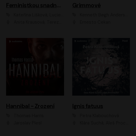
Feministkou snadno a rychle
Grimmové
Kateřina Lišková, Lucie Jarkovská
Kenneth Bøgh Andersen, Benni Bødker
Anita Krausová, Tereza Dočkalová
Ernesto Čekan
Hannibal - Zrození
Ignis fatuus
Thomas Harris
Petra Klabouchová
Jaroslav Plesl
Klára Suchá, Aleš Procházka