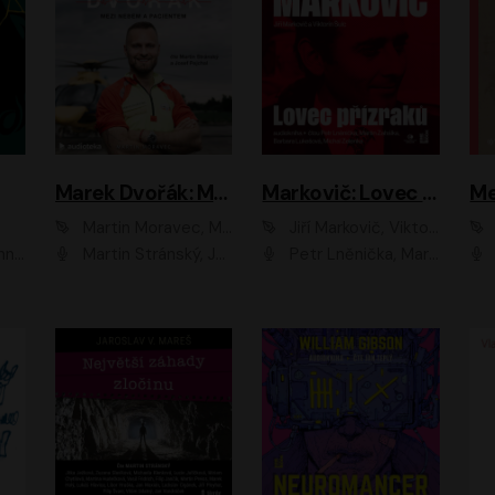
Marek Dvořák: Mezi nebem a pacientem
Markovič: Lovec přízraků
Martin Moravec, Marek Dvořák
Jiří Markovič, Viktorín Šulc
vá
Martin Stránský, Josef Pejchal, Petra Bučková
Petr Lněnička, Martin Zahálka, Barbara Lukešová, Michal Zelenka