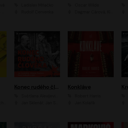
ová
Ladislav Mňačko
Oscar Wilde
ka
Rudolf Červenka
Dagmar Čárová, Klára Suchá, Martin Hruška, Otakar Brousek ml., Pavel Neškudla, Radek Hoppe, Šárka Krausová, Vanda Hybnerová, Viktor Dvořák
Konec rudého člověka
Konkláve
Kr
Světlana Alexijevičová, Daniel Majling
Robert Harris
man
Jan Sklenář, Jan Staněk, Jan Vondráček, Johanna Tesařová, Klára Sedláčková Ottová, Magdalena Zimová, Marie Poulová, Martin Matejka, Miroslav Zavičár, Pavel Neškudla, Samuel Toman, Šimon Kučera, Štěpánka Fingerhutová, Tomáš Turek
Jan Kolařík
Pavel Souk