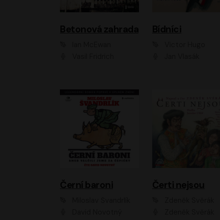
Betonová zahrada
Bídníci
Ian McEwan
Victor Hugo
Vasil Fridrich
Jan Vlasák
Černí baroni
Čerti nejsou
Miloslav Švandrlík
Zdeněk Svěrák
David Novotný
Zdeněk Svěrák