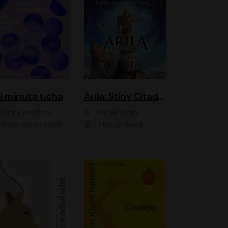
i minuta ticha
Arila: Stíny Citadely
Ema Labudová
Radek Starý
Anna Kameníková
Jitka Ježková