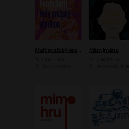
Malý pražský erotikon
Mám jméno
Patrik Hartl
Chanel Miller
David Novotný
Barbora Goldmanno