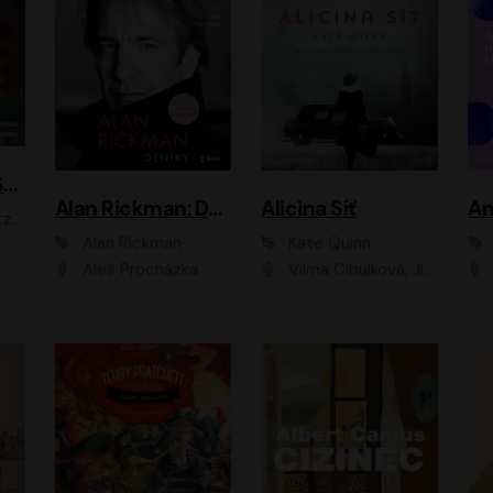
ACH, RUSOVLASÁ KOUZELNICE!
Alan Rickman: Deníky
Alicina Síť
An
ald
Alan Rickman
Kate Quinn
Aleš Procházka
Vilma Cibulková, Jitka Ježková