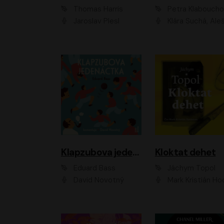
Thomas Harris
Petra Klabouch
Jaroslav Plesl
Klára Suchá, Aleš Procház
Klapzubova jedenáctka
Kloktat dehet
Eduard Bass
Jáchym Topol
David Novotný
Mark Kristián Hoch