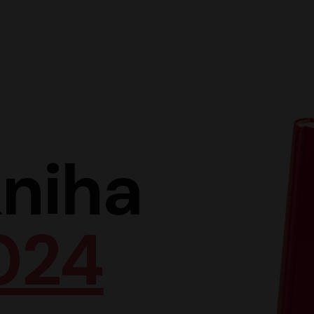
Hlav
niha
024