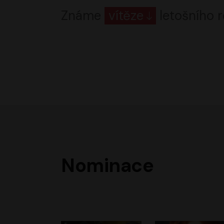
Známe
vítěze
letošního r
Nominace