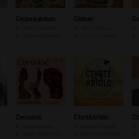
Carpe jugulum
Cizinec
Co
Terry Pratchett
Albert Camus
Zuzana Slavíková
Rudolf Červenka
Červotoč
Čtvrté křídlo
Layla Martinez
Rebecca Yarros
Ivana Uhlířová, Helena Čermáková
Klára Oltová, Matouš Ruml