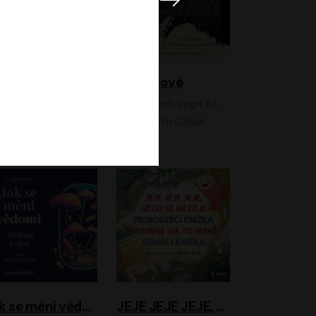
Feministkou snadno a rychle
Grimmové
Kateřina Lišková, Lucie Jarkovská
Kenneth Bøgh Andersen, Benni Bødker
Anita Krausová, Tereza Dočkalová
Ernesto Čekan
Jak se mění vědomí
JEJE JEJE JEJE, NĚCO SE MI DĚJE + PROBOUZECÍ KNÍŽKA + OPATRNĚ NA TO MRNĚ + USÍNACÍ KNÍŽKA