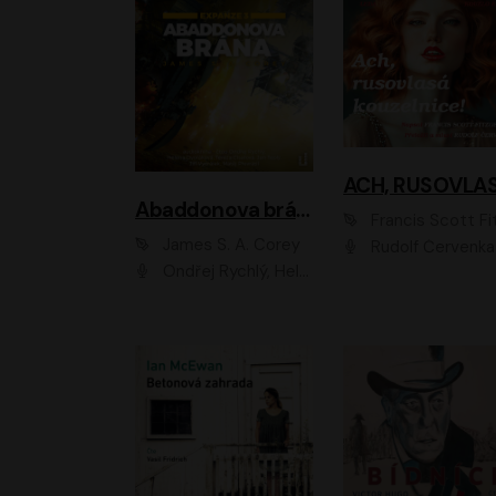
Abaddonova brána
Francis Scott Fitzger
James S. A. Corey
Rudolf Červenka
Ondřej Rychlý, Helena Dvořáková, Tereza Císařová, Jan Teplý, Jiří Vyorálek, Matěj Převrátil