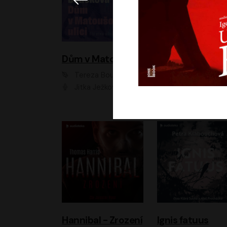
Dům v Matoušově ulici
Elity
Tereza Boučková
Jiří Havelka
Jitka Ježková
Anna Kameníková, Filip Březina, Jiří Lábus, Jiří Vyorálek, Klára Melíšková, Miloslav König, Miroslav Hanuš, Pavla Tomicová, Petr Lněnička, Richard Stanke, Taťjana Medveská, Václav Neužil, Vojtech Vond
Hannibal - Zrození
Ignis fatuus