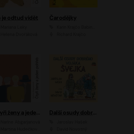
 je odtud vidět
Čarodějky
Mariana Leky
Karin Krajčo Babinská
Helena Dvořáková
Richard Krajčo
Čtyři ženy a jeden pohřeb
Další osudy dobrého vojáka Švejka
Narine Abgarjanová
Jaroslav Hašek
Martina Hudečková, Jaromír Meduna
David Novotný