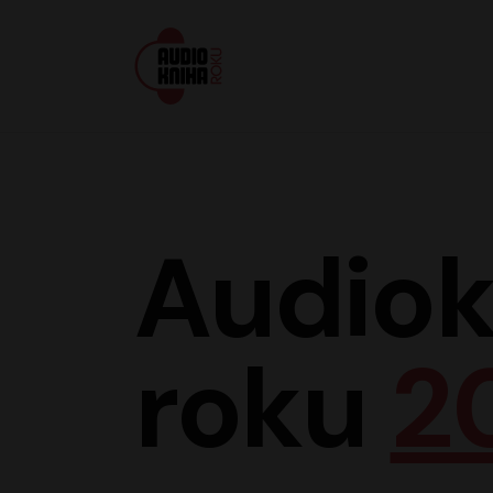
Audiokniha roku
Audiok
roku
2