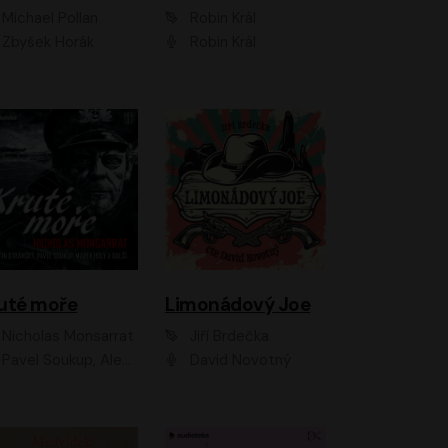
Michael Pollan
Robin Král
Zbyšek Horák
Robin Král
uté moře
Limonádový Joe
Nicholas Monsarrat
Jiří Brdečka
up, Aleš Procházka, David Novotný, Marek Holý, Martin Preiss, Jakub Saic, Petr Neskusil, David Matásek, Vasil Fridrich, Pavel Rímský, Zuzana Slavíková, Zbyšek Horák, Martin Zahálka, Luboš Ondráček, Amélie Vránová, Andrea Elsnerová, Anna Theimerová, Antonín Navrátil, Apolena Velsová, Bohdan Tůma, Filip Jančík, Filip Švarc, Jan Škvor, Jiří Köhler, Kateřina Peřinová, Kristýna Nebeská, Kristýna Skružná, Ladislav Cigánek, Libor Terš, Lucie Timíková, Martin Hruška, Martin Stránský, Michal Holán, Michal Jagelka, Milada Vaňkátová, Oldřich Hajlich, Pavel Dytrt, Petr Burian, Petr Gelnar, Radek Hoppe, Radek Škvor, Radovan Vaculík, Richard Fiala, Robert Hájek, Robin Pařík, Roman Hajlich, Roman Říčař, Svatopluk Schuller, Terezie Taberyová, Valentina Vránová, Vojtěch hájek, Zuzana Kajnarová Říčařová
David Novotný