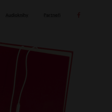
ní navigace
Audioknihy
Partneři