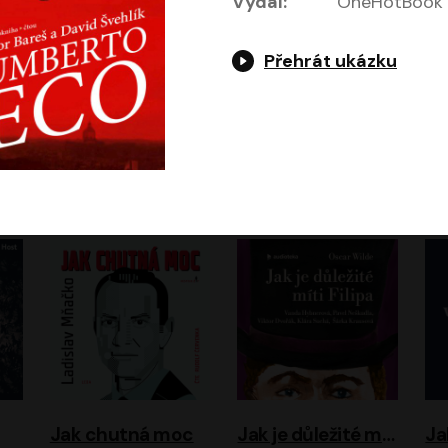
Vydal:
OneHotBook
Přehrát ukázku
Evropa, náš domov: Od vylodění v Normandii po válku na Ukrajině
Exodus
Timothy Garton Ash
Leon Uris
ráček, Zdeněk Piškula
Pavel Soukup
Vladislav Beneš
Jak chutná moc
Jak je důležité míti Filipa