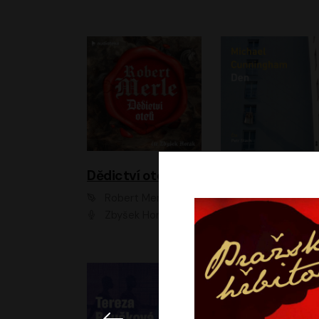
Dědictví otců
Den
Robert Merle
Michael Cunningha
Zbyšek Horák
Petr Stach