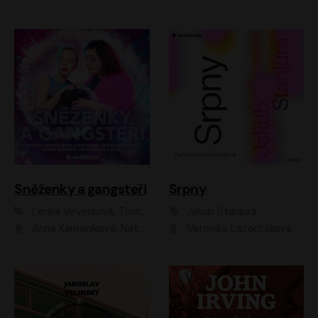
Sněženky a gangsteři
Srpny
Lenka Veverková, Tomáš Dianiška
Jakub Stanjura
Anna Kameníková, Nataša Bednářová, Tereza Hof, Taťjana Medvecká, Zuzana Slavíková, Šimon Krupa, Robert Mikluš, Jiří Vyorálek, Kryštof Hádek, Martin Hofmann, Martin Hruška
Veronika Lazorčáková