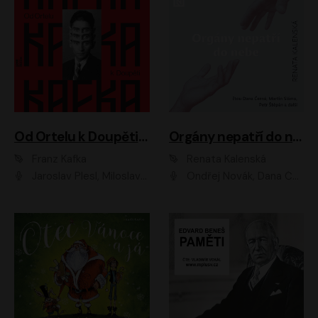
Od Ortelu k Doupěti – tucet Kafkových povídek
Orgány nepatří do nebe
Franz Kafka
Renata Kalenská
Jaroslav Plesl, Miloslav Mejzlík, David Novotný, Lukáš Hlavica, Jaromír Meduna, Václav Neužil, Otakar Brousek ml., Jan Holík, Václav Marhold
Ondřej Novák, Dana Černá, Martin Sláma, Petr Štěpán, Libor Hruška, Filip Jančík, Jakub Urbánek, Barbora Goldmannová, Karolína Zbořilová, Petra Šimberová, Richard Wágner, Klára Sochorová, Šárka Šildová, Zbyšek Horák, Anita Krausová