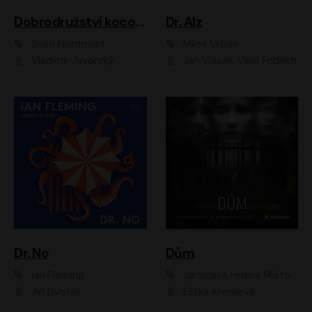
Dobrodružství kocoura Fiškuse a dědy Pettsona 1
Dr. Alz
Sven Nordqvist
Miloš Urban
Vladimír Javorský
Jan Vlasák, Vasil Fridrich
Dr. No
Dům
Ian Fleming
Jaroslava Hrdina Mištová
Jiří Dvořák
Eliška Křenková