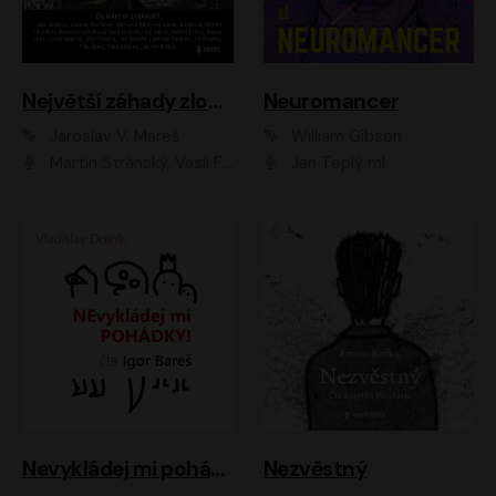
Největší záhady zločinu
Neuromancer
Jaroslav V. Mareš
William Gibson
Martin Stránský, Vasil Fridrich, Filip Jančík, Martin Preiss, Marek Holý, Lukáš Hlavica, Libor Hruška, Jan Maxián, Ladislav Cigánek, Jiří Ployhar, Filip Švarc, Vilém Udatný, Jan Vondráček, Jitka Ježková, Zuzana Slavíková, Michaela Klenková, Lucie Juřičková, Miriam Chytilová, Martina Hudečková
Jan Teplý ml.
Nevykládej mi pohádky
Nezvěstný