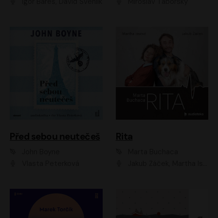
Igor Bareš, David Švehlík
Miroslav Táborský
Před sebou neutečeš
Rita
John Boyne
Marta Buchaca
Vlasta Peterková
Jakub Žáček, Martha Issová