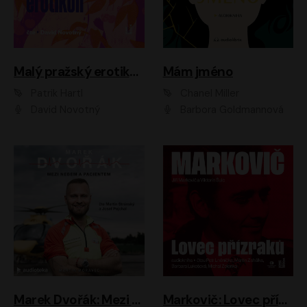
Malý pražský erotikon
Mám jméno
Patrik Hartl
Chanel Miller
David Novotný
Barbora Goldmannová
Marek Dvořák: Mezi nebem a pacientem
Markovič: Lovec přízraků