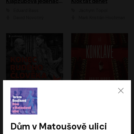
Klapzubova jedenáctka
Kloktat dehet
Eduard Bass
Jáchym Topol
David Novotný
Mark Kristián Hochman
Konec rudého člověka
Konkláve
Světlana Alexijevičová, Daniel Majling
Robert Harris
Jan Sklenář, Jan Staněk, Jan Vondráček, Johanna Tesařová, Klára Sedláčková Ottová, Magdalena Zimová, Marie Poulová, Martin Matejka, Miroslav Zavičár, Pavel Neškudla, Samuel Toman, Šimon Kučera, Štěpánka Fingerhutová, Tomáš Turek
Jan Kolařík
Dům v Matoušově ulici