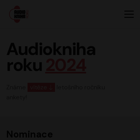
Hlavn
Men
Audiokniha roku
Audiokniha
roku
2024
Známe
vítěze
letošního ročníku
ankety!
Nominace