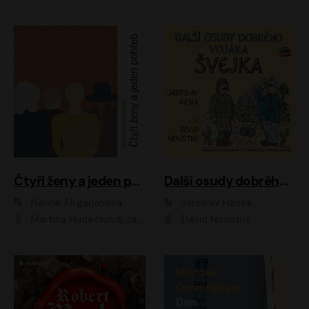
Čtyři ženy a jeden pohřeb
Další osudy dobrého vojáka Švejka
Narine Abgarjanová
Jaroslav Hašek
Martina Hudečková, Jaromír Meduna
David Novotný