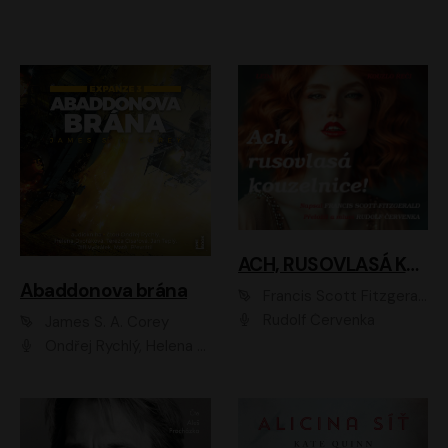
ACH, RUSOVLASÁ KOUZELNICE!
Abaddonova brána
Francis Scott Fitzgerald
Rudolf Červenka
James S. A. Corey
Ondřej Rychlý, Helena Dvořáková, Tereza Císařová, Jan Teplý, Jiří Vyorálek, Matěj Převrátil