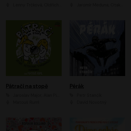
Lenny Trčková, Oldřich Kaiser
Jaromír Meduna, Otakar Brousek ml., Saša Rašilov
Pátrači na stopě
Pérák
Jaroslav Major, Alan Piskač
Petr Stančík
Matouš Ruml
David Novotný