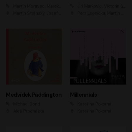
Martin Moravec, Marek Dvořák
Jiří Markovič, Viktorín Šulc
Martin Stránský, Josef Pejchal, Petra Bučková
Petr Lněnička, Martin Zahálka, Barbara Lukešová, Michal Zelenka
Medvídek Paddington
Millennials
Michael Bond
Kateřina Pokorná
Aleš Procházka
Kateřina Pokorná