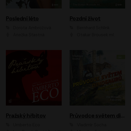
Poslední léto
Pozdní život
Dorota Ambrožová
Bernhard Schlink
Anežka Šťastná
Otakar Brousek ml.
Pražský hřbitov
Průvodce světem dinosaurů aneb Nová cesta do pravěku
Umberto Eco
Vladimír Socha