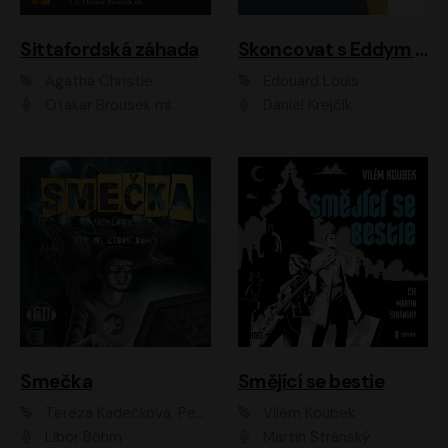
Sittafordská záhada
Skoncovat s Eddym B.
Agatha Christie
Édouard Louis
Otakar Brousek ml.
Daniel Krejčík
Smečka
Smějící se bestie
Tereza Kadečková, Petr Boček, Nelly Černohorská, Ondřej Kocáb, Ludmila Svozilová, Miroslav Pech, Karin Novotná, Jiří Sivok, Martin Štefko, Kateřina Malec Houfková, Tomáš Marton, Madla Pospíšilová Karasová, Michal Březina, Veronika Fiedlerová, Lukáš Vavrečka, Přemysl Krejčík, Mort Castle
Vilém Koubek
Libor Böhm
Martin Stránský