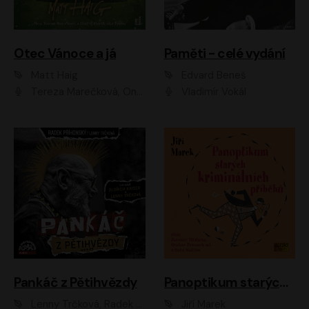
Otec Vánoce a já
Paměti - celé vydání
Matt Haig
Edvard Beneš
Tereza Marečková, Ondřej Endru Havlík
Vladimír Vokál
Pankáč z Pětihvězdy
Panoptikum starých kriminálních příběhů
Lenny Trčková, Radek Příhonský
Jiří Marek