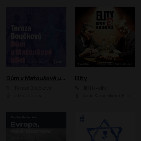
Dům v Matoušově ulici
Elity
Tereza Boučková
Jiří Havelka
Jitka Ježková
Anna Kameníková, Filip Březina, Jiří Lábus, Jiří Vyorálek, Klára Melíšková, Miloslav König, Miroslav Hanuš, Pavla Tomicová, Petr Lněnička, Richard Stanke, Taťjana Medveská, Václav Neužil, Vojtech Vondráček, Zdeněk Piškula