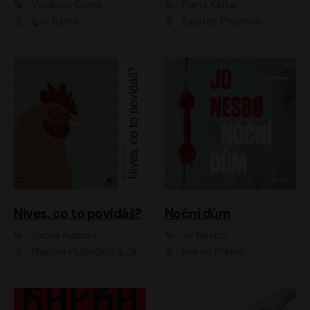
Vladislav Dolník
Franz Kafka
Igor Bareš
Kajetán Písařovic
Nives, co to povídáš?
Noční dům
Sacha Naspini
Jo Nesbo
Martina Hudečková, Jaromír Meduna, Zuzana Slavíková
Martin Preiss