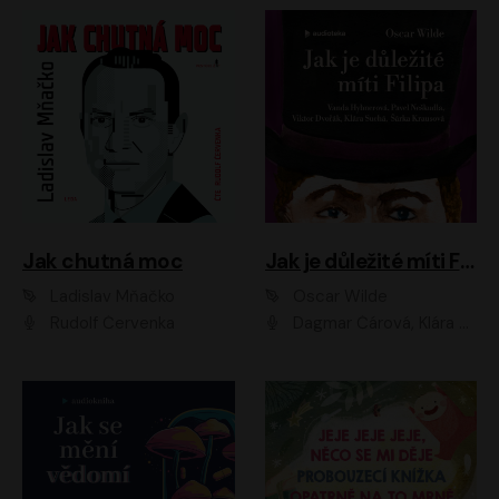
Jak chutná moc
Jak je důležité míti Filipa
Ladislav Mňačko
Oscar Wilde
Rudolf Červenka
Dagmar Čárová, Klára Suchá, Martin Hruška, Otakar Brousek ml., Pavel Neškudla, Radek Hoppe, Šárka Krausová, Vanda Hybnerová, Viktor Dvořák