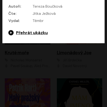
Autoři:
Tereza Boučková
Čte:
Jitka Ježková
Vydal:
Témbr
Přehrát ukázku
Kruté moře
Limonádový Joe
Nicholas Monsarrat
Jiří Brdečka
Pavel Soukup, Aleš Procházka, David Novotný, Marek Holý, Martin Preiss, Jakub Saic, Petr Neskusil, David Matásek, Vasil Fridrich, Pavel Rímský, Zuzana Slavíková, Zbyšek Horák, Martin Zahálka, Luboš Ondráček, Amélie Vránová, Andrea Elsnerová, Anna Theimerová, Antonín Navrátil, Apolena Velsová, Bohdan Tůma, Filip Jančík, Filip Švarc, Jan Škvor, Jiří Köhler, Kateřina Peřinová, Kristýna Nebeská, Kristýna Skružná, Ladislav Cigánek, Libor Terš, Lucie Timíková, Martin Hruška, Martin Stránský, Michal Holán, Michal Jagelka, Milada Vaňkátová, Oldřich Hajlich, Pavel Dytrt, Petr Burian, Petr Gelnar, Radek Hoppe, Radek Škvor, Radovan Vaculík, Richard Fiala, Robert Hájek, Robin Pařík, Roman Hajlich, Roman Říčař, Svatopluk Schuller, Terezie Taberyová, Valentina Vránová, Vojtěch hájek, Zuzana Kajnarová Říčařová
David Novotný