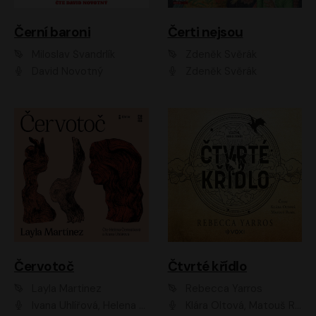
Černí baroni
Čerti nejsou
Miloslav Švandrlík
Zdeněk Svěrák
David Novotný
Zdeněk Svěrák
Červotoč
Čtvrté křídlo
Layla Martinez
Rebecca Yarros
Ivana Uhlířová, Helena Čermáková
Klára Oltová, Matouš Ruml