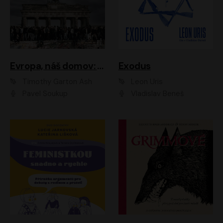
Evropa, náš domov: Od vylodění v Normandii po válku na Ukrajině
Exodus
Timothy Garton Ash
Leon Uris
Pavel Soukup
Vladislav Beneš