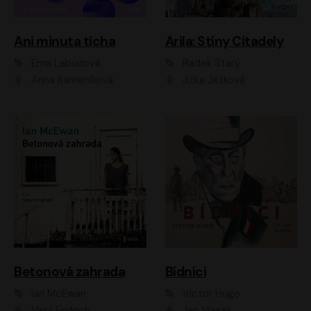
Ani minuta ticha
Arila: Stíny Citadely
Ema Labudová
Radek Starý
Anna Kameníková
Jitka Ježková
Betonová zahrada
Bídníci
Ian McEwan
Victor Hugo
Vasil Fridrich
Jan Vlasák