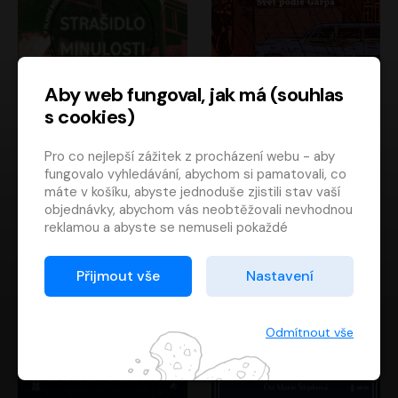
Aby web fungoval, jak má (souhlas
s cookies)
Strašidlo minulosti
Svět podle Garpa
Pro co nejlepší zážitek z procházení webu - aby
Jaroslav Velinský
John Irving
fungovalo vyhledávání, abychom si pamatovali, co
Libor Hruška
David Novotný
máte v košíku, abyste jednoduše zjistili stav vaší
objednávky, abychom vás neobtěžovali nevhodnou
reklamou a abyste se nemuseli pokaždé
přihlašovat.
Proto od vás potřebujeme souhlas se
Přijmout vše
Nastavení
zpracováním souborů cookies
, tj. malých souborů,
které se dočasně ukládají ve vašem prohlížeči.
Děkujeme, že nám ho dáte a pomůžete nám tak
Odmítnout vše
web zlepšovat.