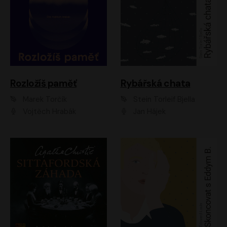
Rozložíš paměť
Rybářská chata
Marek Torčík
Stein Torleif Bjella
Vojtěch Hrabák
Jan Hájek