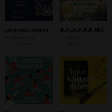
Jak se mění vědomí
JEJE JEJE JEJE, NĚCO SE MI DĚJE + PROBOUZECÍ KNÍŽKA + OPATRNĚ NA TO MRNĚ + USÍNACÍ KNÍŽKA
Michael Pollan
Robin Král
Zbyšek Horák
Robin Král