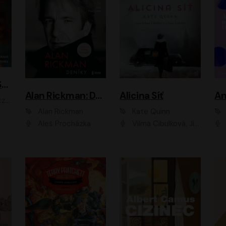
ACH, RUSOVLASÁ KOUZELNICE!
Alan Rickman: Deníky
Alicina Síť
An
ald
Alan Rickman
Kate Quinn
Aleš Procházka
Vilma Cibulková, Jitka Ježková