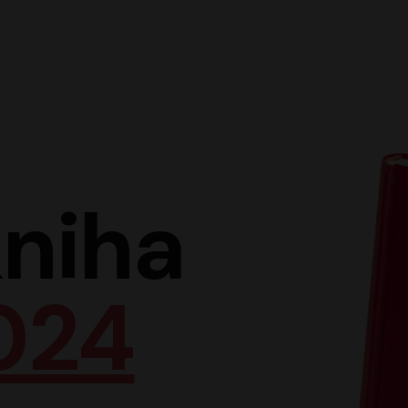
Hlav
niha
024