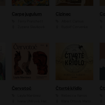
Carpe jugulum
Cizinec
Co
Terry Pratchett
Albert Camus
Zuzana Slavíková
Rudolf Červenka
Červotoč
Čtvrté křídlo
Layla Martinez
Rebecca Yarros
Ivana Uhlířová, Helena Čermáková
Klára Oltová, Matouš Ruml