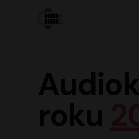
Audiokniha roku
Audiok
roku
2