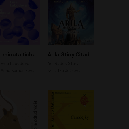
i minuta ticha
Arila: Stíny Citadely
Ema Labudová
Radek Starý
Anna Kameníková
Jitka Ježková