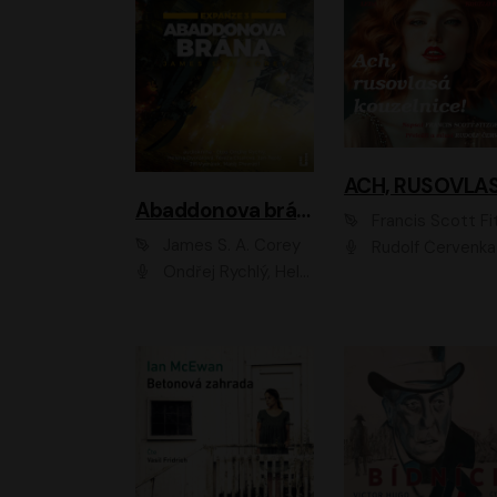
Abaddonova brána
Francis Scott Fitzger
James S. A. Corey
Rudolf Červenka
Ondřej Rychlý, Helena Dvořáková, Tereza Císařová, Jan Teplý, Jiří Vyorálek, Matěj Převrátil