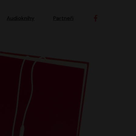
ní navigace
Audioknihy
Partneři