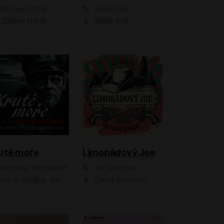
Michael Pollan
Robin Král
Zbyšek Horák
Robin Král
uté moře
Limonádový Joe
Nicholas Monsarrat
Jiří Brdečka
up, Aleš Procházka, David Novotný, Marek Holý, Martin Preiss, Jakub Saic, Petr Neskusil, David Matásek, Vasil Fridrich, Pavel Rímský, Zuzana Slavíková, Zbyšek Horák, Martin Zahálka, Luboš Ondráček, Amélie Vránová, Andrea Elsnerová, Anna Theimerová, Antonín Navrátil, Apolena Velsová, Bohdan Tůma, Filip Jančík, Filip Švarc, Jan Škvor, Jiří Köhler, Kateřina Peřinová, Kristýna Nebeská, Kristýna Skružná, Ladislav Cigánek, Libor Terš, Lucie Timíková, Martin Hruška, Martin Stránský, Michal Holán, Michal Jagelka, Milada Vaňkátová, Oldřich Hajlich, Pavel Dytrt, Petr Burian, Petr Gelnar, Radek Hoppe, Radek Škvor, Radovan Vaculík, Richard Fiala, Robert Hájek, Robin Pařík, Roman Hajlich, Roman Říčař, Svatopluk Schuller, Terezie Taberyová, Valentina Vránová, Vojtěch hájek, Zuzana Kajnarová Říčařová
David Novotný