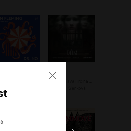
. No
Dům
Ian Fleming
Jaroslava Hrdina Mištová
Jiří Dvořák
Eliška Křenková
st
vá