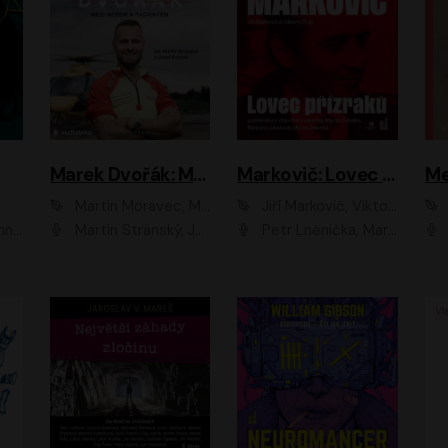
Marek Dvořák: Mezi nebem a pacientem
Markovič: Lovec přízraků
Martin Moravec, Marek Dvořák
Jiří Markovič, Viktorín Šulc
vá
Martin Stránský, Josef Pejchal, Petra Bučková
Petr Lněnička, Martin Zahálka, Barbara Lukešová, Michal Zelenka