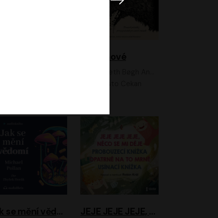
Feministkou snadno a rychle
Grimmové
Kateřina Lišková, Lucie Jarkovská
Kenneth Bøgh Andersen, Benni Bødker
Anita Krausová, Tereza Dočkalová
Ernesto Čekan
Jak se mění vědomí
JEJE JEJE JEJE, NĚCO SE MI DĚJE + PROBOUZECÍ KNÍŽKA + OPATRNĚ NA TO MRNĚ + USÍNACÍ KNÍŽKA