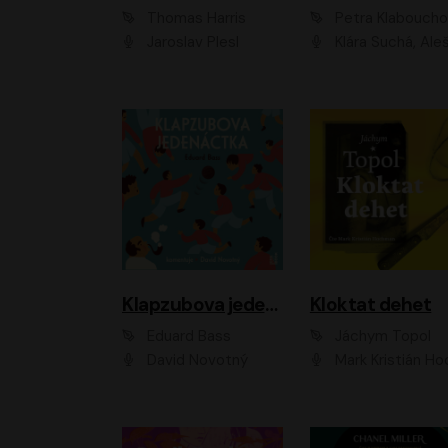
Thomas Harris
Petra Klabouch
Jaroslav Plesl
Klára Suchá, Aleš Procház
Klapzubova jedenáctka
Kloktat dehet
Eduard Bass
Jáchym Topol
David Novotný
Mark Kristián Hoch