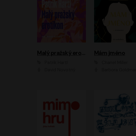
Malý pražský erotikon
Mám jméno
Patrik Hartl
Chanel Miller
David Novotný
Barbora Goldmanno