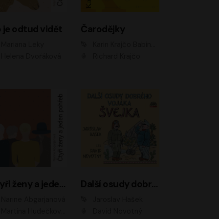
 je odtud vidět
Čarodějky
Mariana Leky
Karin Krajčo Babinská
Helena Dvořáková
Richard Krajčo
Čtyři ženy a jeden pohřeb
Další osudy dobrého vojáka Švejka
Narine Abgarjanová
Jaroslav Hašek
Martina Hudečková, Jaromír Meduna
David Novotný