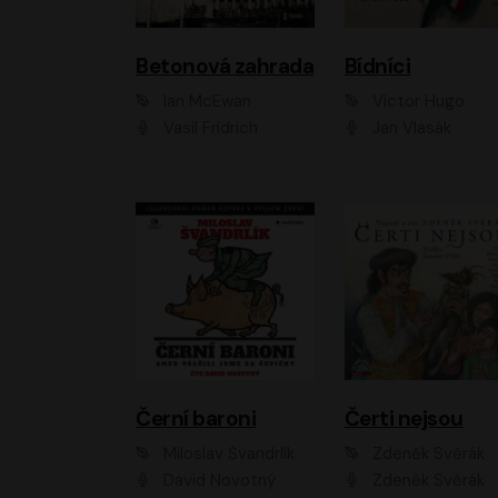
Betonová zahrada
Bídníci
Ian McEwan
Victor Hugo
Vasil Fridrich
Jan Vlasák
Černí baroni
Čerti nejsou
Miloslav Švandrlík
Zdeněk Svěrák
David Novotný
Zdeněk Svěrák