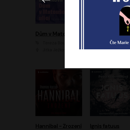
Dům v Matoušově ulici
Elity
Tereza Boučková
Jiří Havelka
Jitka Ježková
Anna Kameníková, Filip Březina, Jiří Lábus, Jiří Vyorálek, Klára Melíšková, Miloslav König, Miroslav Hanuš, Pavla Tomicová, Petr Lněnička, Richard Stanke, Taťjana Medveská, Václav Neužil, Vojtech Vond
Hannibal - Zrození
Ignis fatuus