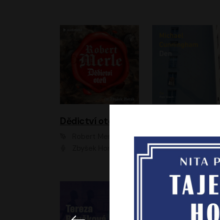
Dědictví otců
Den
Robert Merle
Michael Cunningha
Zbyšek Horák
Petr Stach