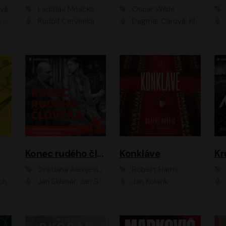
ová
Ladislav Mňačko
Oscar Wilde
ka
Rudolf Červenka
Dagmar Čárová, Klára Suchá, Martin Hruška, Otakar Brousek ml., Pavel Neškudla, Radek Hoppe, Šárka Krausová, Vanda Hybnerová, Viktor Dvořák
Konec rudého člověka
Konkláve
Kr
Světlana Alexijevičová, Daniel Majling
Robert Harris
man
Jan Sklenář, Jan Staněk, Jan Vondráček, Johanna Tesařová, Klára Sedláčková Ottová, Magdalena Zimová, Marie Poulová, Martin Matejka, Miroslav Zavičár, Pavel Neškudla, Samuel Toman, Šimon Kučera, Štěpánka Fingerhutová, Tomáš Turek
Jan Kolařík
Pavel Souk