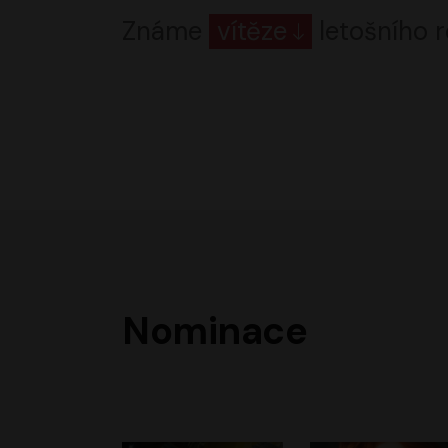
Známe
vítěze
letošního r
Nominace