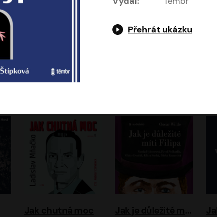
Vydal:
Témbr
Přehrát ukázku
Evropa, náš domov: Od vylodění v Normandii po válku na Ukrajině
Exodus
Timothy Garton Ash
Leon Uris
ráček, Zdeněk Piškula
Pavel Soukup
Vladislav Beneš
Jak chutná moc
Jak je důležité míti Filipa