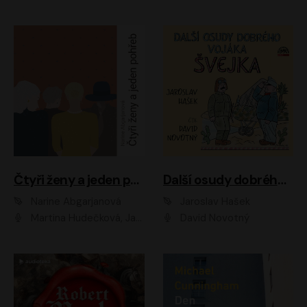
Čtyři ženy a jeden pohřeb
Další osudy dobrého vojáka Švejka
Narine Abgarjanová
Jaroslav Hašek
Martina Hudečková, Jaromír Meduna
David Novotný