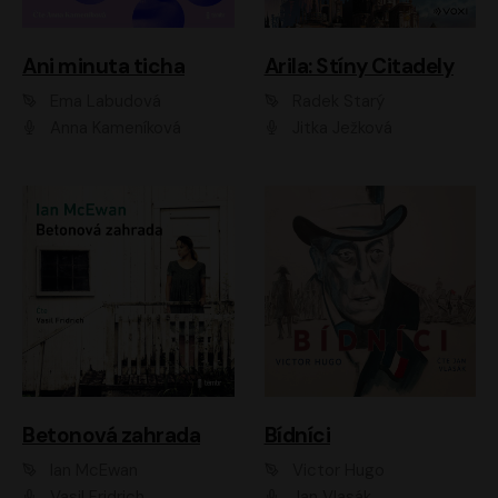
Ani minuta ticha
Arila: Stíny Citadely
Ema Labudová
Radek Starý
Anna Kameníková
Jitka Ježková
Betonová zahrada
Bídníci
Ian McEwan
Victor Hugo
Vasil Fridrich
Jan Vlasák