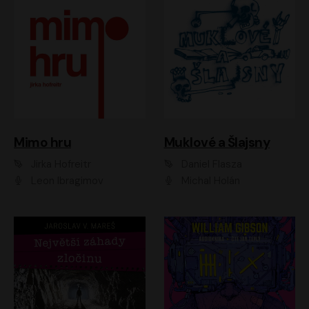
Muklové a Šlajsny
Mimo hru
Daniel Flasza
Jirka Hofreitr
Michal Holán
Leon Ibragimov