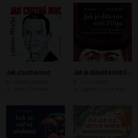
Jak chutná moc
Jak je důležité míti Filipa
Ladislav Mňačko
Oscar Wilde
Rudolf Červenka
Dagmar Čárová, Klára Suchá, Martin Hruška, Otakar Brousek ml., Pavel Neškudla, Radek Hoppe, Šárka Krausová, Vanda Hybnerová, Viktor Dvořák