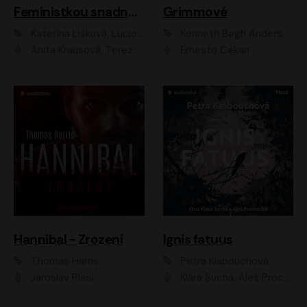
Feministkou snadno a rychle
Grimmové
Kateřina Lišková, Lucie Jarkovská
Kenneth Bøgh Andersen, Benni Bødker
Anita Krausová, Tereza Dočkalová
Ernesto Čekan
Hannibal - Zrození
Ignis fatuus
Thomas Harris
Petra Klabouchová
Jaroslav Plesl
Klára Suchá, Aleš Procházka