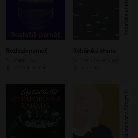
Rozložíš paměť
Rybářská chata
Marek Torčík
Stein Torleif Bjella
Vojtěch Hrabák
Jan Hájek