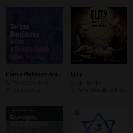
Dům v Matoušově ulici
Elity
Tereza Boučková
Jiří Havelka
Jitka Ježková
Anna Kameníková, Filip Březina, Jiří Lábus, Jiří Vyorálek, Klára Melíšková, Miloslav König, Miroslav Hanuš, Pavla Tomicová, Petr Lněnička, Richard Stanke, Taťjana Medveská, Václav Neužil, Vojtech Vondráček, Zdeněk Piškula