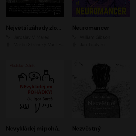
Největší záhady zločinu
Neuromancer
Jaroslav V. Mareš
William Gibson
Martin Stránský, Vasil Fridrich, Filip Jančík, Martin Preiss, Marek Holý, Lukáš Hlavica, Libor Hruška, Jan Maxián, Ladislav Cigánek, Jiří Ployhar, Filip Švarc, Vilém Udatný, Jan Vondráček, Jitka Ježková, Zuzana Slavíková, Michaela Klenková, Lucie Juřičková, Miriam Chytilová, Martina Hudečková
Jan Teplý ml.
Nevykládej mi pohádky
Nezvěstný