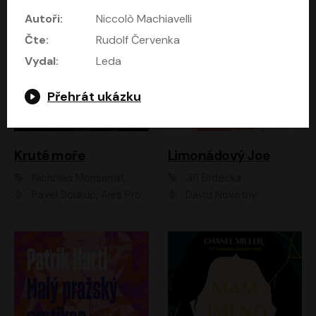
Autoři:
Niccolò Machiavelli
Čte:
Rudolf Červenka
Vydal:
Leda
Přehrát ukázku
Kruté moře
Limonádový Joe
Nicholas Monsarrat
Jiří Brdečka
Pavel Soukup, Aleš Procházka, David Novotný, Marek Holý, Martin Preiss, Jakub Saic, Petr Neskusil, David Matásek, Vasil Fridrich, Pavel Rímský, Zuzana Slavíková, Zbyšek Horák, Martin Zahálka, Luboš Ondráček, Amélie Vránová, Andrea Elsnerová, Anna Theimerová, Antonín Navrátil, Apolena Velsová, Bohdan Tůma, Filip Jančík, Filip Švarc, Jan Škvor, Jiří Köhler, Kateřina Peřinová, Kristýna Nebeská, Kristýna Skružná, Ladislav Cigánek, Libor Terš, Lucie Timíková, Martin Hruška, Martin Stránský, Michal Holán, Michal Jagelka, Milada Vaňkátová, Oldřich Hajlich, Pavel Dytrt, Petr Burian, Petr Gelnar, Radek Hoppe, Radek Škvor, Radovan Vaculík, Richard Fiala, Robert Hájek, Robin Pařík, Roman Hajlich, Roman Říčař, Svatopluk Schuller, Terezie Taberyová, Valentina Vránová, Vojtěch hájek, Zuzana Kajnarová Říčařová
David Novotný