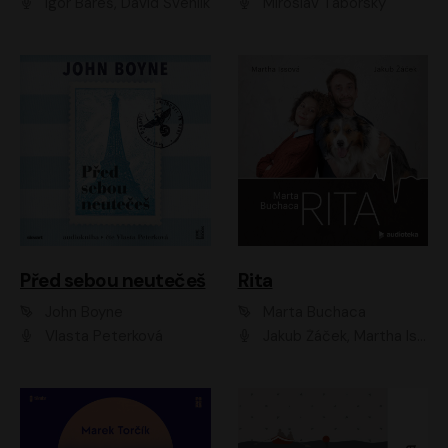
Igor Bareš, David Švehlík
Miroslav Táborský
Před sebou neutečeš
Rita
John Boyne
Marta Buchaca
Vlasta Peterková
Jakub Žáček, Martha Issová