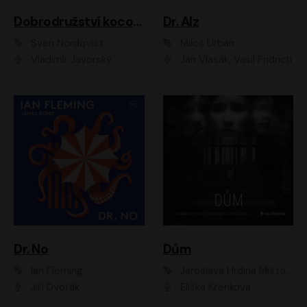
Dobrodružství kocoura Fiškuse a dědy Pettsona 1
Dr. Alz
Sven Nordqvist
Miloš Urban
Vladimír Javorský
Jan Vlasák, Vasil Fridrich
Dr. No
Dům
Ian Fleming
Jaroslava Hrdina Mištová
Jiří Dvořák
Eliška Křenková