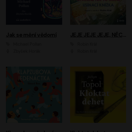
Jak se mění vědomí
JEJE JEJE JEJE, NĚCO SE MI DĚJE + PROBOUZECÍ KNÍŽKA + OPATRNĚ NA TO MRNĚ + USÍNACÍ KNÍŽKA
Michael Pollan
Robin Král
Zbyšek Horák
Robin Král