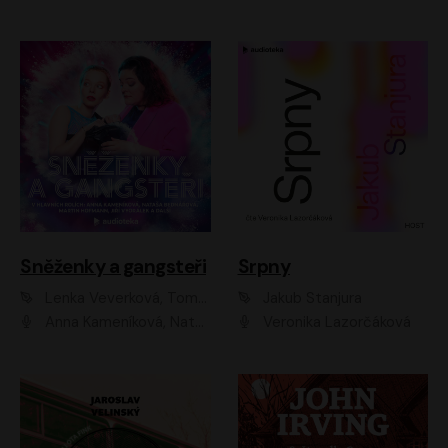
Sněženky a gangsteři
Srpny
Lenka Veverková, Tomáš Dianiška
Jakub Stanjura
Anna Kameníková, Nataša Bednářová, Tereza Hof, Taťjana Medvecká, Zuzana Slavíková, Šimon Krupa, Robert Mikluš, Jiří Vyorálek, Kryštof Hádek, Martin Hofmann, Martin Hruška
Veronika Lazorčáková