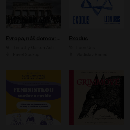
Evropa, náš domov: Od vylodění v Normandii po válku na Ukrajině
Exodus
Timothy Garton Ash
Leon Uris
Pavel Soukup
Vladislav Beneš