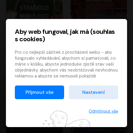
Aby web fungoval, jak má (souhlas
s cookies)
Strašidlo minulosti
Svět podle Garpa
Pro co nejlepší zážitek z procházení webu - aby
Jaroslav Velinský
John Irving
fungovalo vyhledávání, abychom si pamatovali, co
Libor Hruška
David Novotný
máte v košíku, abyste jednoduše zjistili stav vaší
objednávky, abychom vás neobtěžovali nevhodnou
reklamou a abyste se nemuseli pokaždé
přihlašovat.
Proto od vás potřebujeme souhlas se
Přijmout vše
Nastavení
zpracováním souborů cookies
, tj. malých souborů,
které se dočasně ukládají ve vašem prohlížeči.
Děkujeme, že nám ho dáte a pomůžete nám tak
Odmítnout vše
web zlepšovat.