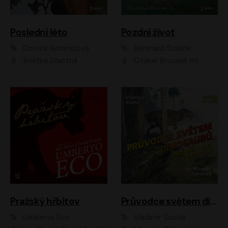
Poslední léto
Pozdní život
Dorota Ambrožová
Bernhard Schlink
Anežka Šťastná
Otakar Brousek ml.
Pražský hřbitov
Průvodce světem dinosaurů aneb Nová cesta do pravěku
Umberto Eco
Vladimír Socha