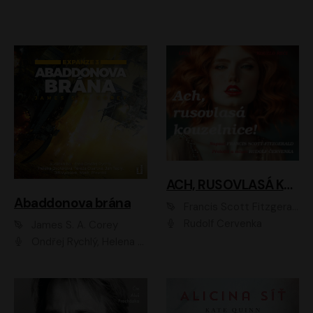
ACH, RUSOVLASÁ KOUZELNICE!
Abaddonova brána
Francis Scott Fitzgerald
Rudolf Červenka
James S. A. Corey
Ondřej Rychlý, Helena Dvořáková, Tereza Císařová, Jan Teplý, Jiří Vyorálek, Matěj Převrátil