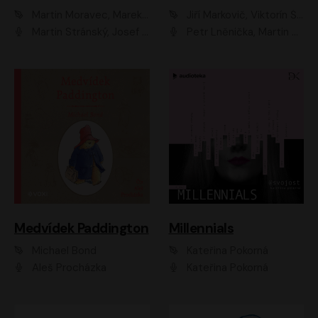
Martin Moravec, Marek Dvořák
Jiří Markovič, Viktorín Šulc
Martin Stránský, Josef Pejchal, Petra Bučková
Petr Lněnička, Martin Zahálka, Barbara Lukešová, Michal Zelenka
Medvídek Paddington
Millennials
Michael Bond
Kateřina Pokorná
Aleš Procházka
Kateřina Pokorná