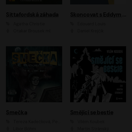
Sittafordská záhada
Skoncovat s Eddym B.
Agatha Christie
Édouard Louis
Otakar Brousek ml.
Daniel Krejčík
Smečka
Smějící se bestie
Tereza Kadečková, Petr Boček, Nelly Černohorská, Ondřej Kocáb, Ludmila Svozilová, Miroslav Pech, Karin Novotná, Jiří Sivok, Martin Štefko, Kateřina Malec Houfková, Tomáš Marton, Madla Pospíšilová Karasová, Michal Březina, Veronika Fiedlerová, Lukáš Vavrečka, Přemysl Krejčík, Mort Castle
Vilém Koubek
Libor Böhm
Martin Stránský