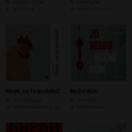
Vladislav Dolník
Franz Kafka
Igor Bareš
Kajetán Písařovic
Nives, co to povídáš?
Noční dům
Sacha Naspini
Jo Nesbo
Martina Hudečková, Jaromír Meduna, Zuzana Slavíková
Martin Preiss