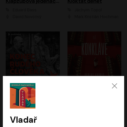
Klapzubova jedenáctka
Kloktat dehet
Eduard Bass
Jáchym Topol
David Novotný
Mark Kristián Hochman
Konec rudého člověka
Konkláve
Světlana Alexijevičová, Daniel Majling
Robert Harris
Jan Sklenář, Jan Staněk, Jan Vondráček, Johanna Tesařová, Klára Sedláčková Ottová, Magdalena Zimová, Marie Poulová, Martin Matejka, Miroslav Zavičár, Pavel Neškudla, Samuel Toman, Šimon Kučera, Štěpánka Fingerhutová, Tomáš Turek
Jan Kolařík
Vladař