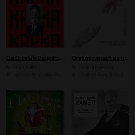
Od Ortelu k Doupěti – tucet Kafkových povídek
Orgány nepatří do nebe
Franz Kafka
Renata Kalenská
Jaroslav Plesl, Miloslav Mejzlík, David Novotný, Lukáš Hlavica, Jaromír Meduna, Václav Neužil, Otakar Brousek ml., Jan Holík, Václav Marhold
Ondřej Novák, Dana Černá, Martin Sláma, Petr Štěpán, Libor Hruška, Filip Jančík, Jakub Urbánek, Barbora Goldmannová, Karolína Zbořilová, Petra Šimberová, Richard Wágner, Klára Sochorová, Šárka Šildová, Zbyšek Horák, Anita Krausová