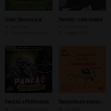
Otec Vánoce a já
Paměti - celé vydání
Matt Haig
Edvard Beneš
Tereza Marečková, Ondřej Endru Havlík
Vladimír Vokál
Pankáč z Pětihvězdy
Panoptikum starých kriminálních příběhů
Lenny Trčková, Radek Příhonský
Jiří Marek