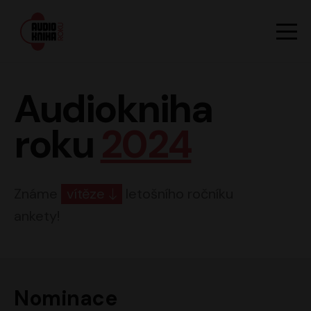
Hlavn
Men
Audiokniha roku
Audiokniha
roku
2024
Známe
vítěze
letošního ročníku
ankety!
Nominace