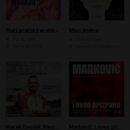
Malý pražský erotikon
Mám jméno
Patrik Hartl
Chanel Miller
David Novotný
Barbora Goldmannová
Marek Dvořák: Mezi nebem a pacientem
Markovič: Lovec přízraků