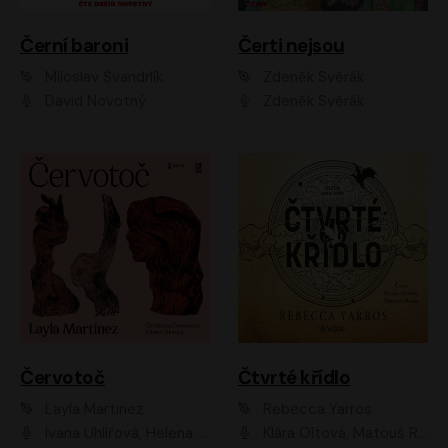
Černí baroni
Čerti nejsou
Miloslav Švandrlík
Zdeněk Svěrák
David Novotný
Zdeněk Svěrák
Červotoč
Čtvrté křídlo
Layla Martinez
Rebecca Yarros
Ivana Uhlířová, Helena Čermáková
Klára Oltová, Matouš Ruml