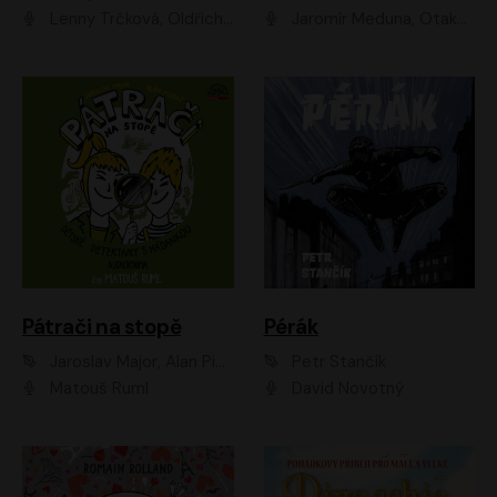
Lenny Trčková, Oldřich Kaiser
Jaromír Meduna, Otakar Brousek ml., Saša Rašilov
Pátrači na stopě
Pérák
Jaroslav Major, Alan Piskač
Petr Stančík
Matouš Ruml
David Novotný