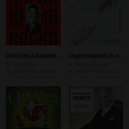
Od Ortelu k Doupěti – tucet Kafkových povídek
Orgány nepatří do nebe
Franz Kafka
Renata Kalenská
Jaroslav Plesl, Miloslav Mejzlík, David Novotný, Lukáš Hlavica, Jaromír Meduna, Václav Neužil, Otakar Brousek ml., Jan Holík, Václav Marhold
Ondřej Novák, Dana Černá, Martin Sláma, Petr Štěpán, Libor Hruška, Filip Jančík, Jakub Urbánek, Barbora Goldmannová, Karolína Zbořilová, Petra Šimberová, Richard Wágner, Klára Sochorová, Šárka Šildová, Zbyšek Horák, Anita Krausová