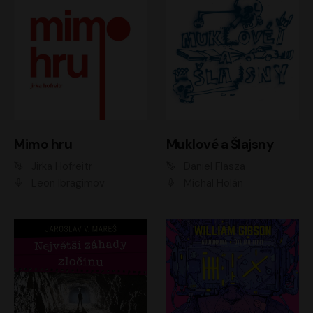
Muklové a Šlajsny
Mimo hru
Daniel Flasza
Jirka Hofreitr
Michal Holán
Leon Ibragimov