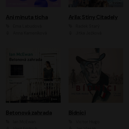
Ani minuta ticha
Arila: Stíny Citadely
Ema Labudová
Radek Starý
Anna Kameníková
Jitka Ježková
Betonová zahrada
Bídníci
Ian McEwan
Victor Hugo
Vasil Fridrich
Jan Vlasák