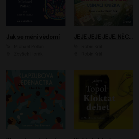
Jak se mění vědomí
JEJE JEJE JEJE, NĚCO SE MI DĚJE + PROBOUZECÍ KNÍŽKA + OPATRNĚ NA TO MRNĚ + USÍNACÍ KNÍŽKA
Michael Pollan
Robin Král
Zbyšek Horák
Robin Král