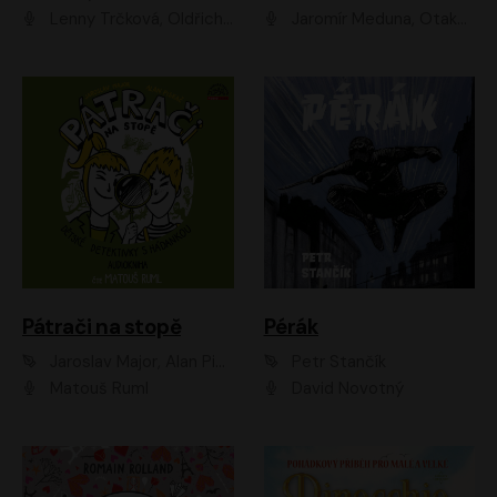
Lenny Trčková, Oldřich Kaiser
Jaromír Meduna, Otakar Brousek ml., Saša Rašilov
Pátrači na stopě
Pérák
Jaroslav Major, Alan Piskač
Petr Stančík
Matouš Ruml
David Novotný