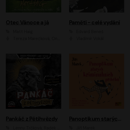
Otec Vánoce a já
Paměti - celé vydání
Matt Haig
Edvard Beneš
Tereza Marečková, Ondřej Endru Havlík
Vladimír Vokál
Pankáč z Pětihvězdy
Panoptikum starých kriminálních příběhů
Lenny Trčková, Radek Příhonský
Jiří Marek