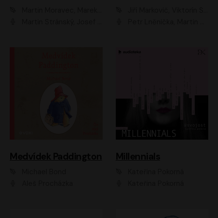
Martin Moravec, Marek Dvořák
Jiří Markovič, Viktorín Šulc
Martin Stránský, Josef Pejchal, Petra Bučková
Petr Lněnička, Martin Zahálka, Barbara Lukešová, Michal Zelenka
Medvídek Paddington
Millennials
Michael Bond
Kateřina Pokorná
Aleš Procházka
Kateřina Pokorná