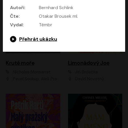
Autoři:
Bernhard Schlink
Čte:
Otakar Brousek ml.
Vydal:
Témbr
Přehrát ukázku
Kruté moře
Limonádový Joe
Nicholas Monsarrat
Jiří Brdečka
Pavel Soukup, Aleš Procházka, David Novotný, Marek Holý, Martin Preiss, Jakub Saic, Petr Neskusil, David Matásek, Vasil Fridrich, Pavel Rímský, Zuzana Slavíková, Zbyšek Horák, Martin Zahálka, Luboš Ondráček, Amélie Vránová, Andrea Elsnerová, Anna Theimerová, Antonín Navrátil, Apolena Velsová, Bohdan Tůma, Filip Jančík, Filip Švarc, Jan Škvor, Jiří Köhler, Kateřina Peřinová, Kristýna Nebeská, Kristýna Skružná, Ladislav Cigánek, Libor Terš, Lucie Timíková, Martin Hruška, Martin Stránský, Michal Holán, Michal Jagelka, Milada Vaňkátová, Oldřich Hajlich, Pavel Dytrt, Petr Burian, Petr Gelnar, Radek Hoppe, Radek Škvor, Radovan Vaculík, Richard Fiala, Robert Hájek, Robin Pařík, Roman Hajlich, Roman Říčař, Svatopluk Schuller, Terezie Taberyová, Valentina Vránová, Vojtěch hájek, Zuzana Kajnarová Říčařová
David Novotný