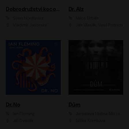
Dobrodružství kocoura Fiškuse a dědy Pettsona 1
Dr. Alz
Sven Nordqvist
Miloš Urban
Vladimír Javorský
Jan Vlasák, Vasil Fridrich
Dr. No
Dům
Ian Fleming
Jaroslava Hrdina Mištová
Jiří Dvořák
Eliška Křenková