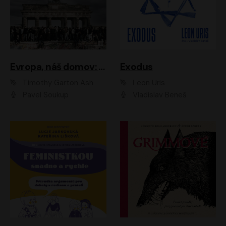
Evropa, náš domov: Od vylodění v Normandii po válku na Ukrajině
Exodus
Timothy Garton Ash
Leon Uris
Pavel Soukup
Vladislav Beneš