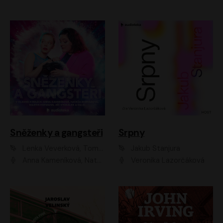
Sněženky a gangsteři
Srpny
Lenka Veverková, Tomáš Dianiška
Jakub Stanjura
Anna Kameníková, Nataša Bednářová, Tereza Hof, Taťjana Medvecká, Zuzana Slavíková, Šimon Krupa, Robert Mikluš, Jiří Vyorálek, Kryštof Hádek, Martin Hofmann, Martin Hruška
Veronika Lazorčáková