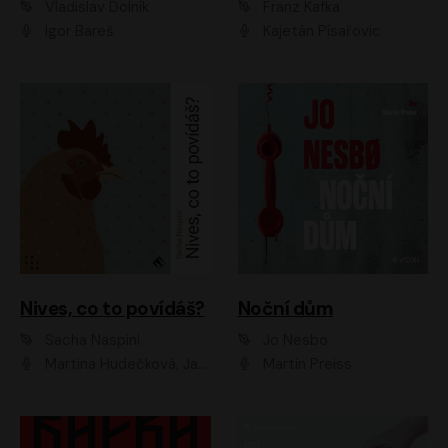
Vladislav Dolník
Franz Kafka
Igor Bareš
Kajetán Písařovic
Nives, co to povídáš?
Noční dům
Sacha Naspini
Jo Nesbo
Martina Hudečková, Jaromír Meduna, Zuzana Slavíková
Martin Preiss