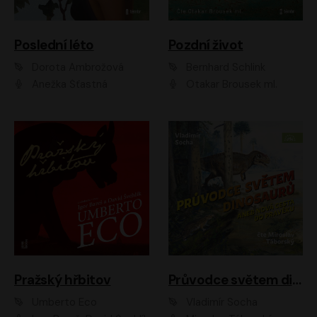
Poslední léto
Pozdní život
Dorota Ambrožová
Bernhard Schlink
Anežka Šťastná
Otakar Brousek ml.
Pražský hřbitov
Průvodce světem dinosaurů aneb Nová cesta do pravěku
Umberto Eco
Vladimír Socha