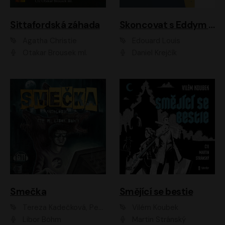
Sittafordská záhada
Skoncovat s Eddym B.
Agatha Christie
Édouard Louis
Otakar Brousek ml.
Daniel Krejčík
Smečka
Smějící se bestie
Tereza Kadečková, Petr Boček, Nelly Černohorská, Ondřej Kocáb, Ludmila Svozilová, Miroslav Pech, Karin Novotná, Jiří Sivok, Martin Štefko, Kateřina Malec Houfková, Tomáš Marton, Madla Pospíšilová Karasová, Michal Březina, Veronika Fiedlerová, Lukáš Vavrečka, Přemysl Krejčík, Mort Castle
Vilém Koubek
Libor Böhm
Martin Stránský