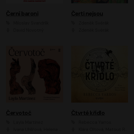
Černí baroni
Čerti nejsou
Miloslav Švandrlík
Zdeněk Svěrák
David Novotný
Zdeněk Svěrák
Červotoč
Čtvrté křídlo
Layla Martinez
Rebecca Yarros
Ivana Uhlířová, Helena Čermáková
Klára Oltová, Matouš Ruml