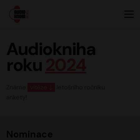
Hlavn
Men
Audiokniha roku
Audiokniha
roku
2024
Známe
vítěze
letošního ročníku
ankety!
Nominace