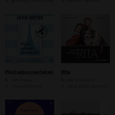
Igor Bareš, David Švehlík
Miroslav Táborský
Před sebou neutečeš
Rita
John Boyne
Marta Buchaca
Vlasta Peterková
Jakub Žáček, Martha Issová