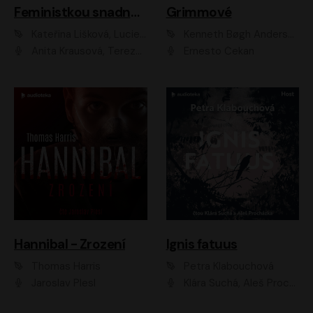
Feministkou snadno a rychle
Grimmové
Kateřina Lišková, Lucie Jarkovská
Kenneth Bøgh Andersen, Benni Bødker
Anita Krausová, Tereza Dočkalová
Ernesto Čekan
Hannibal - Zrození
Ignis fatuus
Thomas Harris
Petra Klabouchová
Jaroslav Plesl
Klára Suchá, Aleš Procházka