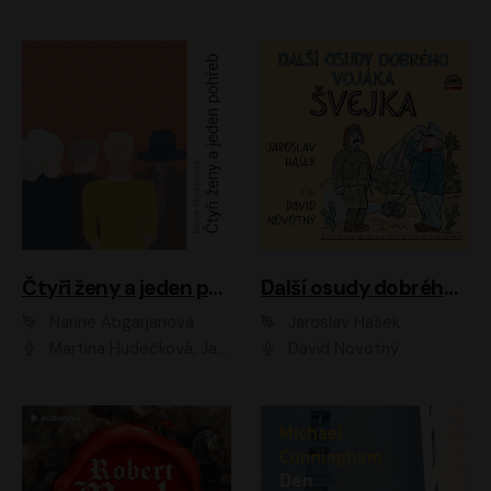
Čtyři ženy a jeden pohřeb
Další osudy dobrého vojáka Švejka
Narine Abgarjanová
Jaroslav Hašek
Martina Hudečková, Jaromír Meduna
David Novotný