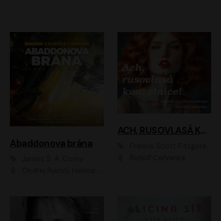
ACH, RUSOVLASÁ KOUZELNICE!
Abaddonova brána
Francis Scott Fitzgerald
Rudolf Červenka
James S. A. Corey
Ondřej Rychlý, Helena Dvořáková, Tereza Císařová, Jan Teplý, Jiří Vyorálek, Matěj Převrátil