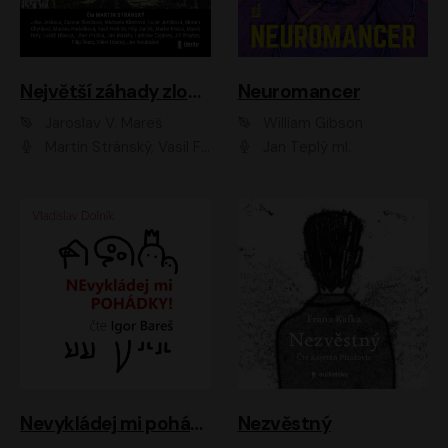
Největší záhady zločinu
Neuromancer
Jaroslav V. Mareš
William Gibson
Martin Stránský, Vasil Fridrich, Filip Jančík, Martin Preiss, Marek Holý, Lukáš Hlavica, Libor Hruška, Jan Maxián, Ladislav Cigánek, Jiří Ployhar, Filip Švarc, Vilém Udatný, Jan Vondráček, Jitka Ježková, Zuzana Slavíková, Michaela Klenková, Lucie Juřičková, Miriam Chytilová, Martina Hudečková
Jan Teplý ml.
Nevykládej mi pohádky
Nezvěstný