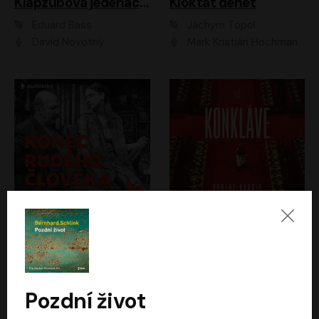
Klapzubova jedenáctka
Kloktat dehet
Eduard Bass
Jáchym Topol
David Novotný
Mark Kristián Hochman
Konec rudého člověka
Konkláve
Světlana Alexijevičová, Daniel Majling
Robert Harris
Jan Sklenář, Jan Staněk, Jan Vondráček, Johanna Tesařová, Klára Sedláčková Ottová, Magdalena Zimová, Marie Poulová, Martin Matejka, Miroslav Zavičár, Pavel Neškudla, Samuel Toman, Šimon Kučera, Štěpánka Fingerhutová, Tomáš Turek
Jan Kolařík
Pozdní život