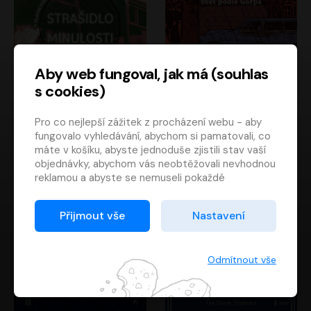
Aby web fungoval, jak má (souhlas
s cookies)
Strašidlo minulosti
Svět podle Garpa
Pro co nejlepší zážitek z procházení webu - aby
Jaroslav Velinský
John Irving
fungovalo vyhledávání, abychom si pamatovali, co
Libor Hruška
David Novotný
máte v košíku, abyste jednoduše zjistili stav vaší
objednávky, abychom vás neobtěžovali nevhodnou
reklamou a abyste se nemuseli pokaždé
přihlašovat.
Proto od vás potřebujeme souhlas se
Přijmout vše
Nastavení
zpracováním souborů cookies
, tj. malých souborů,
které se dočasně ukládají ve vašem prohlížeči.
Děkujeme, že nám ho dáte a pomůžete nám tak
Odmítnout vše
web zlepšovat.