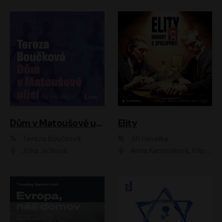
Dům v Matoušově ulici
Elity
Tereza Boučková
Jiří Havelka
Jitka Ježková
Anna Kameníková, Filip Březina, Jiří Lábus, Jiří Vyorálek, Klára Melíšková, Miloslav König, Miroslav Hanuš, Pavla Tomicová, Petr Lněnička, Richard Stanke, Taťjana Medveská, Václav Neužil, Vojtech Vondráček, Zdeněk Piškula