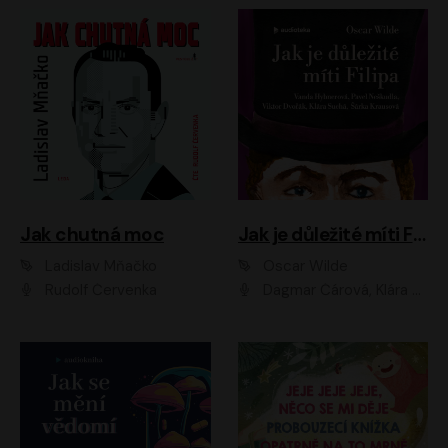
Jak chutná moc
Jak je důležité míti Filipa
Ladislav Mňačko
Oscar Wilde
Rudolf Červenka
Dagmar Čárová, Klára Suchá, Martin Hruška, Otakar Brousek ml., Pavel Neškudla, Radek Hoppe, Šárka Krausová, Vanda Hybnerová, Viktor Dvořák