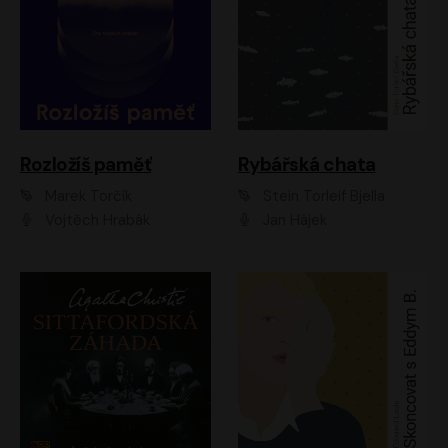
Rozložíš paměť
Rybářská chata
Marek Torčík
Stein Torleif Bjella
Vojtěch Hrabák
Jan Hájek