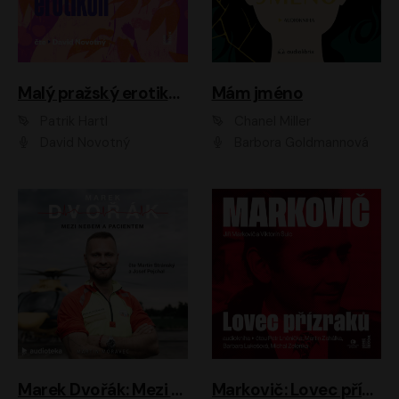
Malý pražský erotikon
Mám jméno
Patrik Hartl
Chanel Miller
David Novotný
Barbora Goldmannová
Marek Dvořák: Mezi nebem a pacientem
Markovič: Lovec přízraků