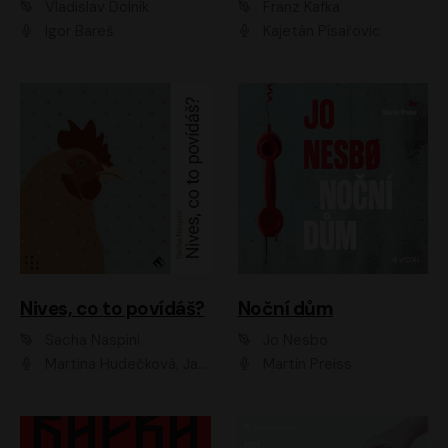
Vladislav Dolník
Franz Kafka
Igor Bareš
Kajetán Písařovic
Nives, co to povídáš?
Noční dům
Sacha Naspini
Jo Nesbo
Martina Hudečková, Jaromír Meduna, Zuzana Slavíková
Martin Preiss