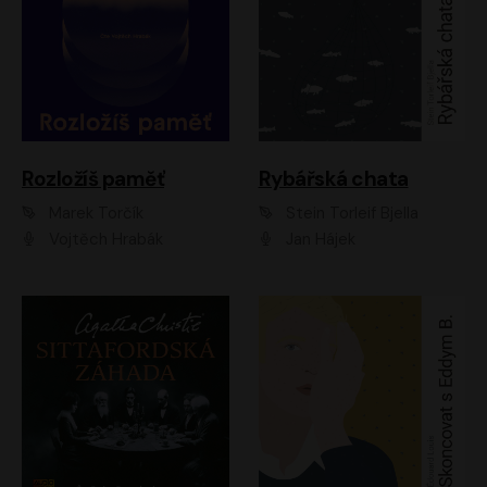
Rozložíš paměť
Rybářská chata
Marek Torčík
Stein Torleif Bjella
Vojtěch Hrabák
Jan Hájek