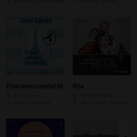
Igor Bareš, David Švehlík
Miroslav Táborský
Před sebou neutečeš
Rita
John Boyne
Marta Buchaca
Vlasta Peterková
Jakub Žáček, Martha Issová