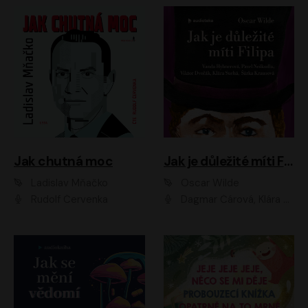
Jak chutná moc
Jak je důležité míti Filipa
Ladislav Mňačko
Oscar Wilde
Rudolf Červenka
Dagmar Čárová, Klára Suchá, Martin Hruška, Otakar Brousek ml., Pavel Neškudla, Radek Hoppe, Šárka Krausová, Vanda Hybnerová, Viktor Dvořák