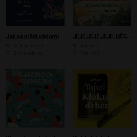
Jak se mění vědomí
JEJE JEJE JEJE, NĚCO SE MI DĚJE + PROBOUZECÍ KNÍŽKA + OPATRNĚ NA TO MRNĚ + USÍNACÍ KNÍŽKA
Michael Pollan
Robin Král
Zbyšek Horák
Robin Král