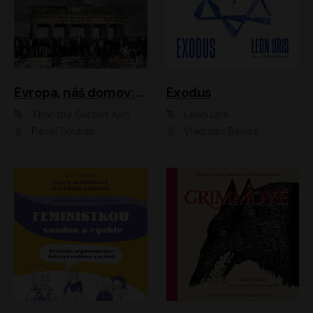
Evropa, náš domov: Od vylodění v Normandii po válku na Ukrajině
Exodus
Timothy Garton Ash
Leon Uris
Pavel Soukup
Vladislav Beneš