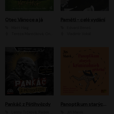
Otec Vánoce a já
Paměti - celé vydání
Matt Haig
Edvard Beneš
Tereza Marečková, Ondřej Endru Havlík
Vladimír Vokál
Pankáč z Pětihvězdy
Panoptikum starých kriminálních příběhů
Lenny Trčková, Radek Příhonský
Jiří Marek