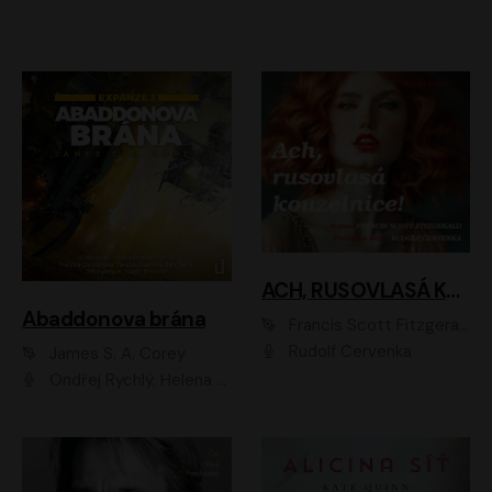
ACH, RUSOVLASÁ KOUZELNICE!
Abaddonova brána
Francis Scott Fitzgerald
Rudolf Červenka
James S. A. Corey
Ondřej Rychlý, Helena Dvořáková, Tereza Císařová, Jan Teplý, Jiří Vyorálek, Matěj Převrátil