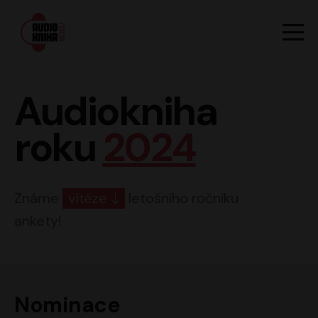
Hlavn
Men
Audiokniha roku
Audiokniha
roku
2024
Známe
vítěze
letošního ročníku
ankety!
Nominace