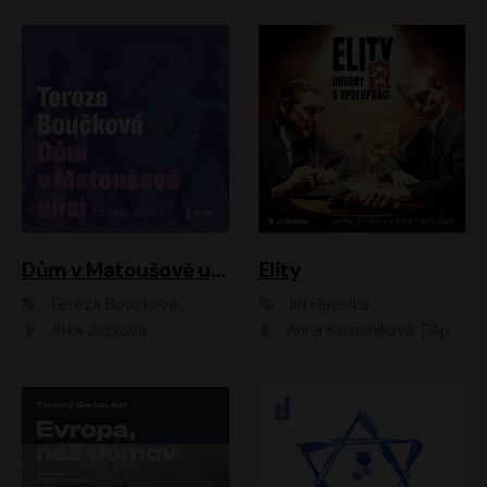
Dům v Matoušově ulici
Elity
Tereza Boučková
Jiří Havelka
Jitka Ježková
Anna Kameníková, Filip Březina, Jiří Lábus, Jiří Vyorálek, Klára Melíšková, Miloslav König, Miroslav Hanuš, Pavla Tomicová, Petr Lněnička, Richard Stanke, Taťjana Medveská, Václav Neužil, Vojtech Vondráček, Zdeněk Piškula