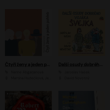
Čtyři ženy a jeden pohřeb
Další osudy dobrého vojáka Švejka
Narine Abgarjanová
Jaroslav Hašek
Martina Hudečková, Jaromír Meduna
David Novotný