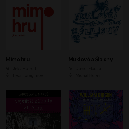
Muklové a Šlajsny
Mimo hru
Daniel Flasza
Jirka Hofreitr
Michal Holán
Leon Ibragimov