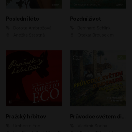
Poslední léto
Pozdní život
Dorota Ambrožová
Bernhard Schlink
Anežka Šťastná
Otakar Brousek ml.
Pražský hřbitov
Průvodce světem dinosaurů aneb Nová cesta do pravěku
Umberto Eco
Vladimír Socha