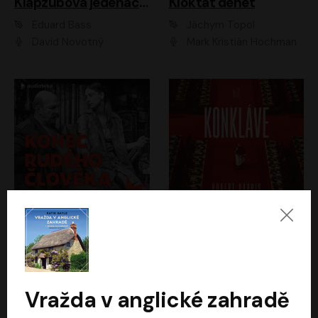
Klapzubova jedenáctka
Kloktat dehet
Eduard Bass
Jáchym Topol
David Novotný
Mark Kristián Hochman
Konec rudého člověka
Konkláve
Světlana Alexijevičová, Daniel Majling
Robert Harris
Jan Sklenář, Jan Staněk, Jan Vondráček, Johanna Tesařová, Klára Sedláčková Ottová, Magdalena Zimová, Marie Poulová, Martin Matejka, Miroslav Zavičár, Pavel Neškudla, Samuel Toman, Šimon Kučera, Štěpánka Fingerhutová, Tomáš Turek
Jan Kolařík
Vražda v anglické zahradě