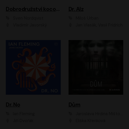
Dobrodružství kocoura Fiškuse a dědy Pettsona 1
Dr. Alz
Sven Nordqvist
Miloš Urban
Vladimír Javorský
Jan Vlasák, Vasil Fridrich
Dr. No
Dům
Ian Fleming
Jaroslava Hrdina Mištová
Jiří Dvořák
Eliška Křenková