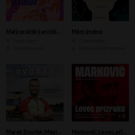
Malý pražský erotikon
Mám jméno
Patrik Hartl
Chanel Miller
David Novotný
Barbora Goldmannová
Marek Dvořák: Mezi nebem a pacientem
Markovič: Lovec přízraků