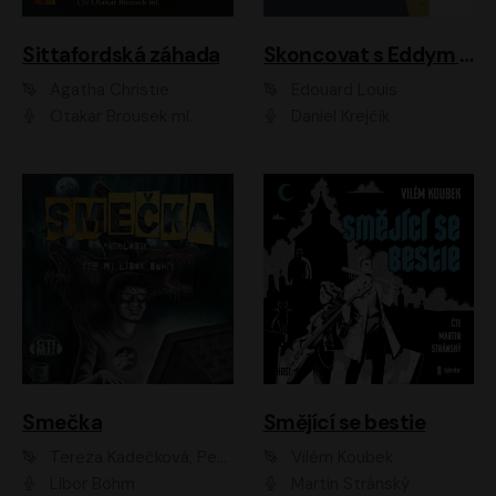
Sittafordská záhada
Skoncovat s Eddym B.
Agatha Christie
Édouard Louis
Otakar Brousek ml.
Daniel Krejčík
Smečka
Smějící se bestie
Tereza Kadečková, Petr Boček, Nelly Černohorská, Ondřej Kocáb, Ludmila Svozilová, Miroslav Pech, Karin Novotná, Jiří Sivok, Martin Štefko, Kateřina Malec Houfková, Tomáš Marton, Madla Pospíšilová Karasová, Michal Březina, Veronika Fiedlerová, Lukáš Vavrečka, Přemysl Krejčík, Mort Castle
Vilém Koubek
Libor Böhm
Martin Stránský