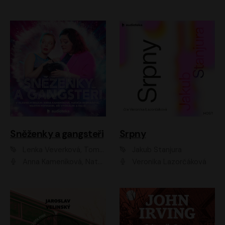
Sněženky a gangsteři
Srpny
Lenka Veverková, Tomáš Dianiška
Jakub Stanjura
Anna Kameníková, Nataša Bednářová, Tereza Hof, Taťjana Medvecká, Zuzana Slavíková, Šimon Krupa, Robert Mikluš, Jiří Vyorálek, Kryštof Hádek, Martin Hofmann, Martin Hruška
Veronika Lazorčáková