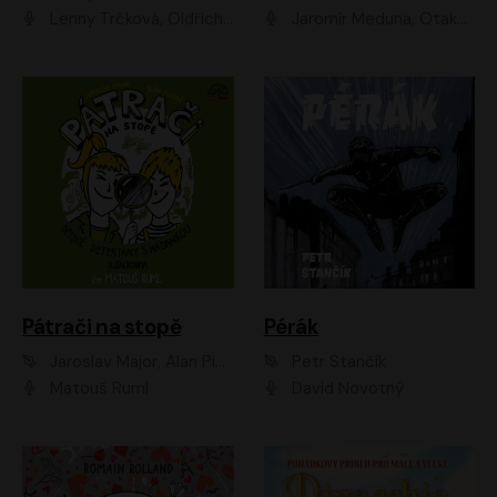
Lenny Trčková, Oldřich Kaiser
Jaromír Meduna, Otakar Brousek ml., Saša Rašilov
Pátrači na stopě
Pérák
Jaroslav Major, Alan Piskač
Petr Stančík
Matouš Ruml
David Novotný