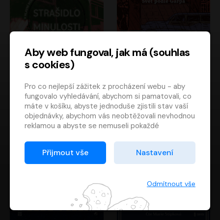
Aby web fungoval, jak má (souhlas
s cookies)
Strašidlo minulosti
Svět podle Garpa
Pro co nejlepší zážitek z procházení webu - aby
Jaroslav Velinský
John Irving
fungovalo vyhledávání, abychom si pamatovali, co
Libor Hruška
David Novotný
máte v košíku, abyste jednoduše zjistili stav vaší
objednávky, abychom vás neobtěžovali nevhodnou
reklamou a abyste se nemuseli pokaždé
přihlašovat.
Proto od vás potřebujeme souhlas se
Přijmout vše
Nastavení
zpracováním souborů cookies
, tj. malých souborů,
které se dočasně ukládají ve vašem prohlížeči.
Děkujeme, že nám ho dáte a pomůžete nám tak
Odmítnout vše
web zlepšovat.