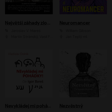
Největší záhady zločinu
Neuromancer
Jaroslav V. Mareš
William Gibson
Martin Stránský, Vasil Fridrich, Filip Jančík, Martin Preiss, Marek Holý, Lukáš Hlavica, Libor Hruška, Jan Maxián, Ladislav Cigánek, Jiří Ployhar, Filip Švarc, Vilém Udatný, Jan Vondráček, Jitka Ježková, Zuzana Slavíková, Michaela Klenková, Lucie Juřičková, Miriam Chytilová, Martina Hudečková
Jan Teplý ml.
Nevykládej mi pohádky
Nezvěstný