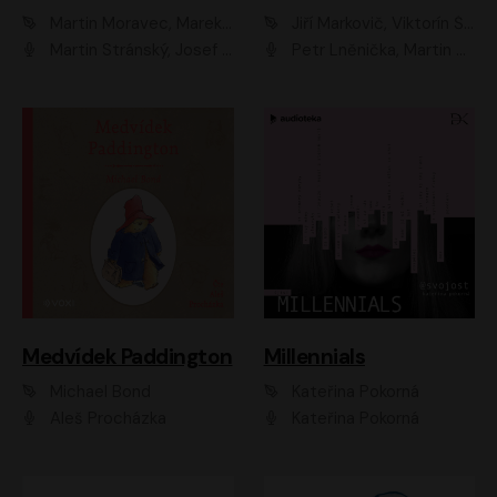
Martin Moravec, Marek Dvořák
Jiří Markovič, Viktorín Šulc
Martin Stránský, Josef Pejchal, Petra Bučková
Petr Lněnička, Martin Zahálka, Barbara Lukešová, Michal Zelenka
Medvídek Paddington
Millennials
Michael Bond
Kateřina Pokorná
Aleš Procházka
Kateřina Pokorná