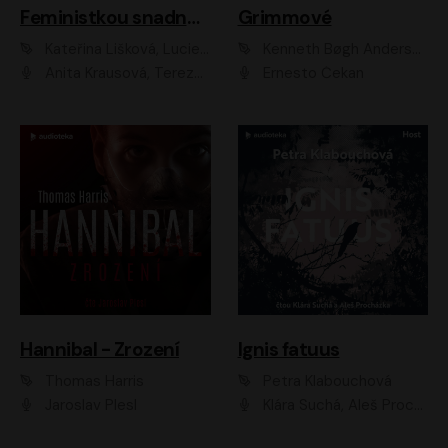
Feministkou snadno a rychle
Grimmové
Kateřina Lišková, Lucie Jarkovská
Kenneth Bøgh Andersen, Benni Bødker
Anita Krausová, Tereza Dočkalová
Ernesto Čekan
Hannibal - Zrození
Ignis fatuus
Thomas Harris
Petra Klabouchová
Jaroslav Plesl
Klára Suchá, Aleš Procházka