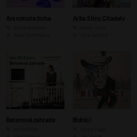
Ani minuta ticha
Arila: Stíny Citadely
Ema Labudová
Radek Starý
Anna Kameníková
Jitka Ježková
Betonová zahrada
Bídníci
Ian McEwan
Victor Hugo
Vasil Fridrich
Jan Vlasák