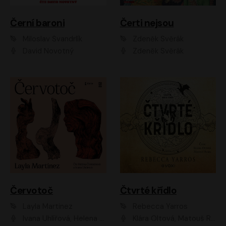
Černí baroni
Čerti nejsou
Miloslav Švandrlík
Zdeněk Svěrák
David Novotný
Zdeněk Svěrák
Červotoč
Čtvrté křídlo
Layla Martinez
Rebecca Yarros
Ivana Uhlířová, Helena Čermáková
Klára Oltová, Matouš Ruml