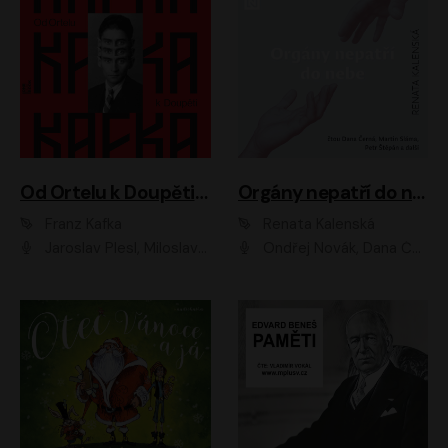
Od Ortelu k Doupěti – tucet Kafkových povídek
Orgány nepatří do nebe
Franz Kafka
Renata Kalenská
Jaroslav Plesl, Miloslav Mejzlík, David Novotný, Lukáš Hlavica, Jaromír Meduna, Václav Neužil, Otakar Brousek ml., Jan Holík, Václav Marhold
Ondřej Novák, Dana Černá, Martin Sláma, Petr Štěpán, Libor Hruška, Filip Jančík, Jakub Urbánek, Barbora Goldmannová, Karolína Zbořilová, Petra Šimberová, Richard Wágner, Klára Sochorová, Šárka Šildová, Zbyšek Horák, Anita Krausová