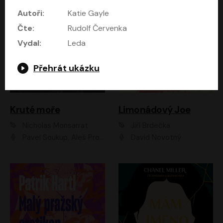
Autoři:
Katie Gayle
Čte:
Rudolf Červenka
Vydal:
Leda
Přehrát ukázku
Kruté moře
Limonádový Joe
Nicholas Monsarrat
Jiří Brdečka
Pavel Soukup, Aleš Procházka, David Novotný, Marek Holý, Martin Preiss, Jakub Saic, Petr Neskusil, David Matásek, Vasil Fridrich, Pavel Rímský, Zuzana Slavíková, Zbyšek Horák, Martin Zahálka, Luboš Ondráček, Amélie Vránová, Andrea Elsnerová, Anna Theimerová, Antonín Navrátil, Apolena Velsová, Bohdan Tůma, Filip Jančík, Filip Švarc, Jan Škvor, Jiří Köhler, Kateřina Peřinová, Kristýna Nebeská, Kristýna Skružná, Ladislav Cigánek, Libor Terš, Lucie Timíková, Martin Hruška, Martin Stránský, Michal Holán, Michal Jagelka, Milada Vaňkátová, Oldřich Hajlich, Pavel Dytrt, Petr Burian, Petr Gelnar, Radek Hoppe, Radek Škvor, Radovan Vaculík, Richard Fiala, Robert Hájek, Robin Pařík, Roman Hajlich, Roman Říčař, Svatopluk Schuller, Terezie Taberyová, Valentina Vránová, Vojtěch hájek, Zuzana Kajnarová Říčařová
David Novotný