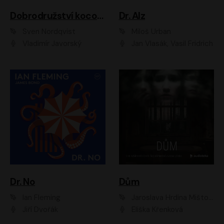
Dobrodružství kocoura Fiškuse a dědy Pettsona 1
Dr. Alz
Sven Nordqvist
Miloš Urban
Vladimír Javorský
Jan Vlasák, Vasil Fridrich
Dr. No
Dům
Ian Fleming
Jaroslava Hrdina Mištová
Jiří Dvořák
Eliška Křenková