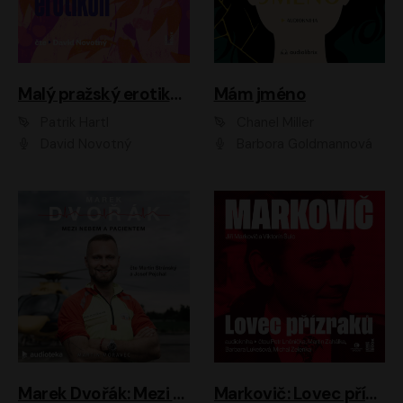
Malý pražský erotikon
Mám jméno
Patrik Hartl
Chanel Miller
David Novotný
Barbora Goldmannová
Marek Dvořák: Mezi nebem a pacientem
Markovič: Lovec přízraků