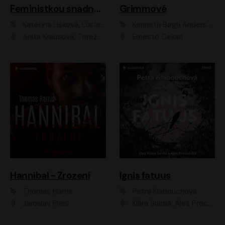
Feministkou snadno a rychle
Grimmové
Kateřina Lišková, Lucie Jarkovská
Kenneth Bøgh Andersen, Benni Bødker
Anita Krausová, Tereza Dočkalová
Ernesto Čekan
Hannibal - Zrození
Ignis fatuus
Thomas Harris
Petra Klabouchová
Jaroslav Plesl
Klára Suchá, Aleš Procházka