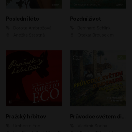
Poslední léto
Pozdní život
Dorota Ambrožová
Bernhard Schlink
Anežka Šťastná
Otakar Brousek ml.
Pražský hřbitov
Průvodce světem dinosaurů aneb Nová cesta do pravěku
Umberto Eco
Vladimír Socha