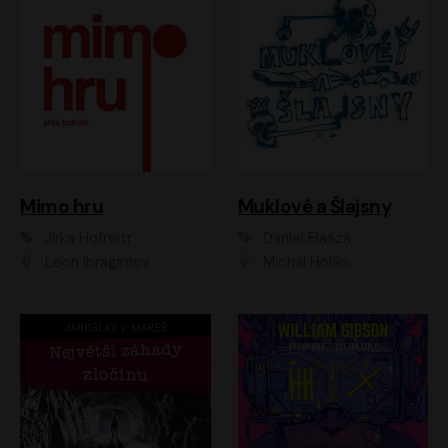
Muklové a Šlajsny
Mimo hru
Daniel Flasza
Jirka Hofreitr
Michal Holán
Leon Ibragimov