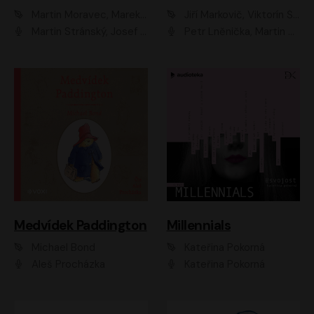
Martin Moravec, Marek Dvořák
Jiří Markovič, Viktorín Šulc
Martin Stránský, Josef Pejchal, Petra Bučková
Petr Lněnička, Martin Zahálka, Barbara Lukešová, Michal Zelenka
Medvídek Paddington
Millennials
Michael Bond
Kateřina Pokorná
Aleš Procházka
Kateřina Pokorná