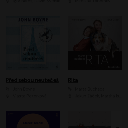
Igor Bareš, David Švehlík
Miroslav Táborský
Před sebou neutečeš
Rita
John Boyne
Marta Buchaca
Vlasta Peterková
Jakub Žáček, Martha Issová