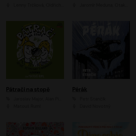
Lenny Trčková, Oldřich Kaiser
Jaromír Meduna, Otakar Brousek ml., Saša Rašilov
Pátrači na stopě
Pérák
Jaroslav Major, Alan Piskač
Petr Stančík
Matouš Ruml
David Novotný