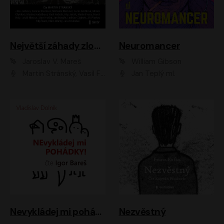
Největší záhady zločinu
Neuromancer
Jaroslav V. Mareš
William Gibson
Martin Stránský, Vasil Fridrich, Filip Jančík, Martin Preiss, Marek Holý, Lukáš Hlavica, Libor Hruška, Jan Maxián, Ladislav Cigánek, Jiří Ployhar, Filip Švarc, Vilém Udatný, Jan Vondráček, Jitka Ježková, Zuzana Slavíková, Michaela Klenková, Lucie Juřičková, Miriam Chytilová, Martina Hudečková
Jan Teplý ml.
Nevykládej mi pohádky
Nezvěstný