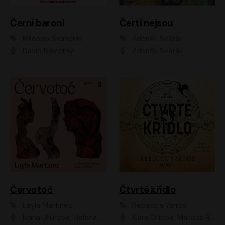
Černí baroni
Čerti nejsou
Miloslav Švandrlík
Zdeněk Svěrák
David Novotný
Zdeněk Svěrák
Červotoč
Čtvrté křídlo
Layla Martinez
Rebecca Yarros
Ivana Uhlířová, Helena Čermáková
Klára Oltová, Matouš Ruml