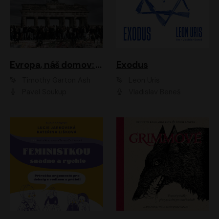
Evropa, náš domov: Od vylodění v Normandii po válku na Ukrajině
Exodus
Timothy Garton Ash
Leon Uris
Pavel Soukup
Vladislav Beneš