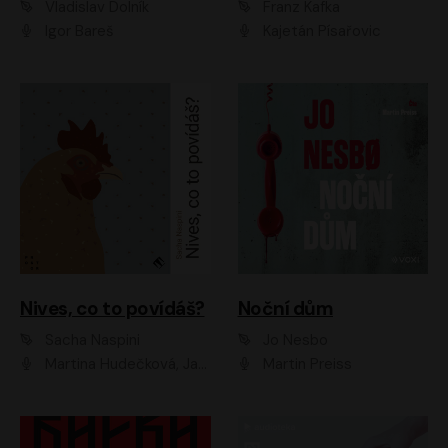
Vladislav Dolník
Franz Kafka
Igor Bareš
Kajetán Písařovic
Nives, co to povídáš?
Noční dům
Sacha Naspini
Jo Nesbo
Martina Hudečková, Jaromír Meduna, Zuzana Slavíková
Martin Preiss