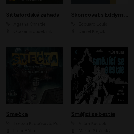
Sittafordská záhada
Skoncovat s Eddym B.
Agatha Christie
Édouard Louis
Otakar Brousek ml.
Daniel Krejčík
Smečka
Smějící se bestie
Tereza Kadečková, Petr Boček, Nelly Černohorská, Ondřej Kocáb, Ludmila Svozilová, Miroslav Pech, Karin Novotná, Jiří Sivok, Martin Štefko, Kateřina Malec Houfková, Tomáš Marton, Madla Pospíšilová Karasová, Michal Březina, Veronika Fiedlerová, Lukáš Vavrečka, Přemysl Krejčík, Mort Castle
Vilém Koubek
Libor Böhm
Martin Stránský