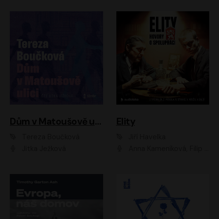
Dům v Matoušově ulici
Elity
Tereza Boučková
Jiří Havelka
Jitka Ježková
Anna Kameníková, Filip Březina, Jiří Lábus, Jiří Vyorálek, Klára Melíšková, Miloslav König, Miroslav Hanuš, Pavla Tomicová, Petr Lněnička, Richard Stanke, Taťjana Medveská, Václav Neužil, Vojtech Vondráček, Zdeněk Piškula