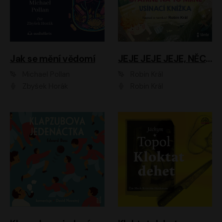
Jak se mění vědomí
JEJE JEJE JEJE, NĚCO SE MI DĚJE + PROBOUZECÍ KNÍŽKA + OPATRNĚ NA TO MRNĚ + USÍNACÍ KNÍŽKA
Michael Pollan
Robin Král
Zbyšek Horák
Robin Král