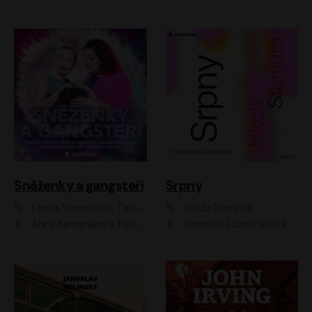
Sněženky a gangsteři
Srpny
Lenka Veverková, Tomáš Dianiška
Jakub Stanjura
Anna Kameníková, Nataša Bednářová, Tereza Hof, Taťjana Medvecká, Zuzana Slavíková, Šimon Krupa, Robert Mikluš, Jiří Vyorálek, Kryštof Hádek, Martin Hofmann, Martin Hruška
Veronika Lazorčáková