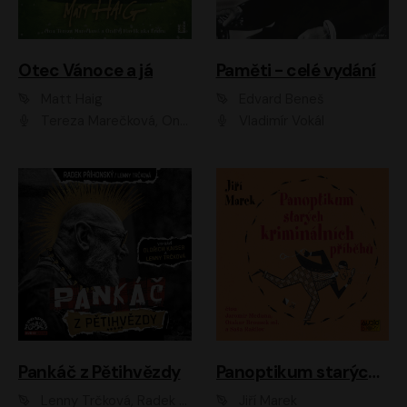
Otec Vánoce a já
Paměti - celé vydání
Matt Haig
Edvard Beneš
Tereza Marečková, Ondřej Endru Havlík
Vladimír Vokál
Pankáč z Pětihvězdy
Panoptikum starých kriminálních příběhů
Lenny Trčková, Radek Příhonský
Jiří Marek