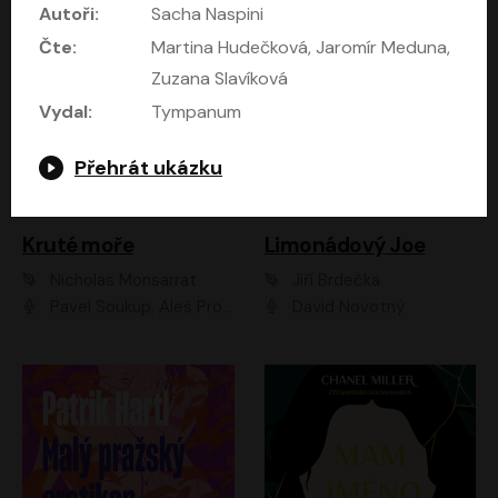
Autoři:
Sacha Naspini
Čte:
Martina Hudečková, Jaromír Meduna,
Zuzana Slavíková
Vydal:
Tympanum
Přehrát ukázku
Kruté moře
Limonádový Joe
Nicholas Monsarrat
Jiří Brdečka
Pavel Soukup, Aleš Procházka, David Novotný, Marek Holý, Martin Preiss, Jakub Saic, Petr Neskusil, David Matásek, Vasil Fridrich, Pavel Rímský, Zuzana Slavíková, Zbyšek Horák, Martin Zahálka, Luboš Ondráček, Amélie Vránová, Andrea Elsnerová, Anna Theimerová, Antonín Navrátil, Apolena Velsová, Bohdan Tůma, Filip Jančík, Filip Švarc, Jan Škvor, Jiří Köhler, Kateřina Peřinová, Kristýna Nebeská, Kristýna Skružná, Ladislav Cigánek, Libor Terš, Lucie Timíková, Martin Hruška, Martin Stránský, Michal Holán, Michal Jagelka, Milada Vaňkátová, Oldřich Hajlich, Pavel Dytrt, Petr Burian, Petr Gelnar, Radek Hoppe, Radek Škvor, Radovan Vaculík, Richard Fiala, Robert Hájek, Robin Pařík, Roman Hajlich, Roman Říčař, Svatopluk Schuller, Terezie Taberyová, Valentina Vránová, Vojtěch hájek, Zuzana Kajnarová Říčařová
David Novotný