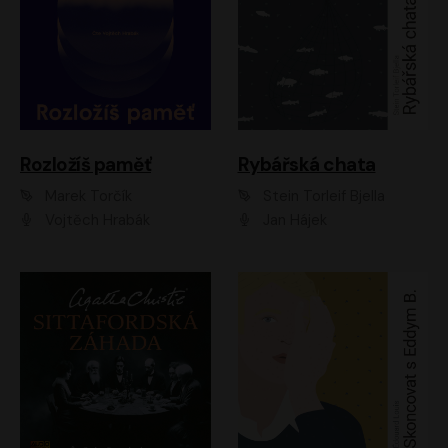
Rozložíš paměť
Rybářská chata
Marek Torčík
Stein Torleif Bjella
Vojtěch Hrabák
Jan Hájek