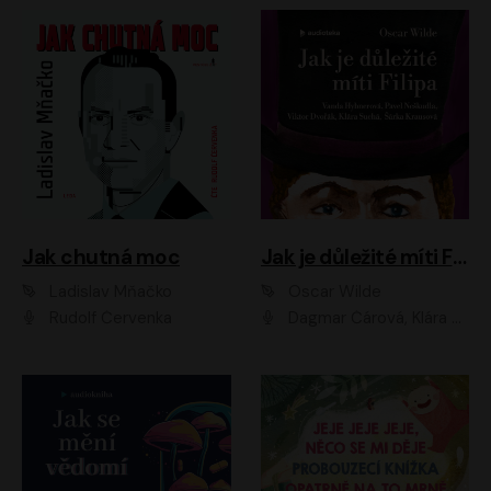
Jak chutná moc
Jak je důležité míti Filipa
Ladislav Mňačko
Oscar Wilde
Rudolf Červenka
Dagmar Čárová, Klára Suchá, Martin Hruška, Otakar Brousek ml., Pavel Neškudla, Radek Hoppe, Šárka Krausová, Vanda Hybnerová, Viktor Dvořák