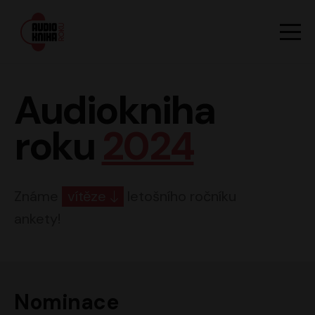
Hlavn
Men
Audiokniha roku
Audiokniha
roku
2024
Známe
vítěze
letošního ročníku
ankety!
Nominace