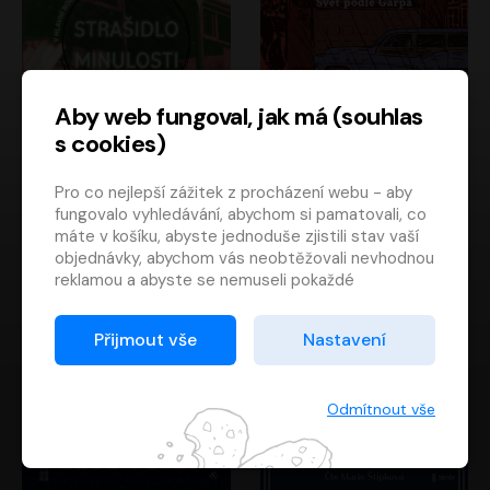
Aby web fungoval, jak má (souhlas
s cookies)
Strašidlo minulosti
Svět podle Garpa
Pro co nejlepší zážitek z procházení webu - aby
Jaroslav Velinský
John Irving
fungovalo vyhledávání, abychom si pamatovali, co
Libor Hruška
David Novotný
máte v košíku, abyste jednoduše zjistili stav vaší
objednávky, abychom vás neobtěžovali nevhodnou
reklamou a abyste se nemuseli pokaždé
přihlašovat.
Proto od vás potřebujeme souhlas se
Přijmout vše
Nastavení
zpracováním souborů cookies
, tj. malých souborů,
které se dočasně ukládají ve vašem prohlížeči.
Děkujeme, že nám ho dáte a pomůžete nám tak
Odmítnout vše
web zlepšovat.