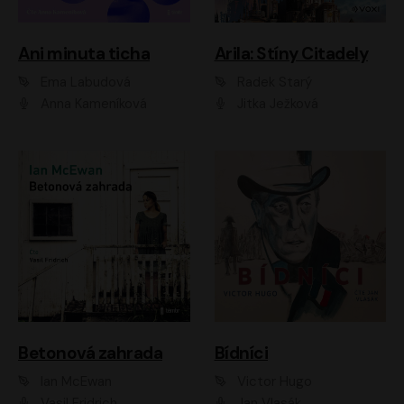
Ani minuta ticha
Arila: Stíny Citadely
Ema Labudová
Radek Starý
Anna Kameníková
Jitka Ježková
Betonová zahrada
Bídníci
Ian McEwan
Victor Hugo
Vasil Fridrich
Jan Vlasák