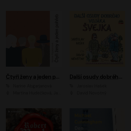
Čtyři ženy a jeden pohřeb
Další osudy dobrého vojáka Švejka
Narine Abgarjanová
Jaroslav Hašek
Martina Hudečková, Jaromír Meduna
David Novotný