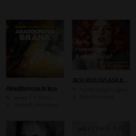
ACH, RUSOVLASÁ KOUZELNICE!
Abaddonova brána
Francis Scott Fitzgerald
Rudolf Červenka
James S. A. Corey
Ondřej Rychlý, Helena Dvořáková, Tereza Císařová, Jan Teplý, Jiří Vyorálek, Matěj Převrátil