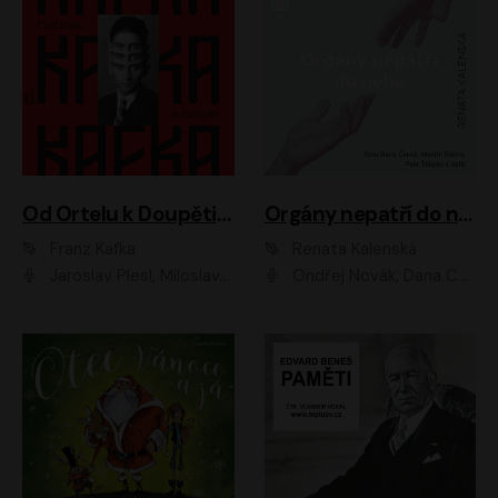
Od Ortelu k Doupěti – tucet Kafkových povídek
Orgány nepatří do nebe
Franz Kafka
Renata Kalenská
Jaroslav Plesl, Miloslav Mejzlík, David Novotný, Lukáš Hlavica, Jaromír Meduna, Václav Neužil, Otakar Brousek ml., Jan Holík, Václav Marhold
Ondřej Novák, Dana Černá, Martin Sláma, Petr Štěpán, Libor Hruška, Filip Jančík, Jakub Urbánek, Barbora Goldmannová, Karolína Zbořilová, Petra Šimberová, Richard Wágner, Klára Sochorová, Šárka Šildová, Zbyšek Horák, Anita Krausová