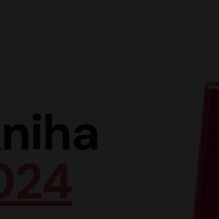
Hlav
niha
024