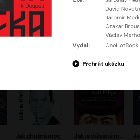
Čte:
Jaroslav Plesl
David Novotný
Jaromír Medun
Otakar Brouse
Václav Marho
Evropa, náš domov: Od vylodění v Normandii po válku na Ukrajině
Exodus
Vydal:
OneHotBook
Timothy Garton Ash
Leon Uris
ráček, Zdeněk Piškula
Pavel Soukup
Vladislav Beneš
Přehrát ukázku
Jak chutná moc
Jak je důležité míti Filipa