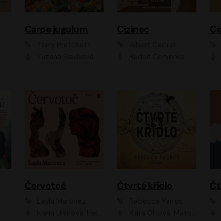
Carpe jugulum
Cizinec
Co
Terry Pratchett
Albert Camus
Zuzana Slavíková
Rudolf Červenka
Červotoč
Čtvrté křídlo
Layla Martinez
Rebecca Yarros
Ivana Uhlířová, Helena Čermáková
Klára Oltová, Matouš Ruml