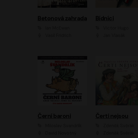
Betonová zahrada
Bídníci
Ian McEwan
Victor Hugo
Vasil Fridrich
Jan Vlasák
Černí baroni
Čerti nejsou
Miloslav Švandrlík
Zdeněk Svěrák
David Novotný
Zdeněk Svěrák