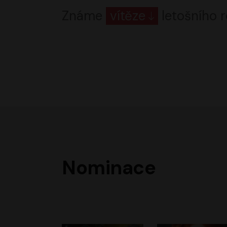
Známe
vítěze
letošního r
Nominace