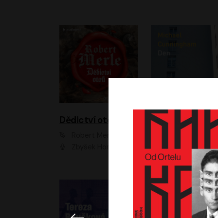
Dědictví otců
Den
Robert Merle
Michael Cunningha
Zbyšek Horák
Petr Stach