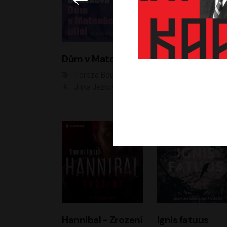
Dům v Matoušově ulici
Elity
Tereza Boučková
Jiří Havelka
Jitka Ježková
Anna Kameníková, Filip Březina, Jiří Lábus, Jiří Vyorálek, Klára Melíšková, Miloslav König, Miroslav Hanuš, Pavla Tomicová, Petr Lněnička, Richard Stanke, Taťjana Medveská, Václav Neužil, Vojtech Vond
Hannibal - Zrození
Ignis fatuus