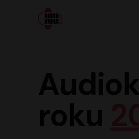
Audiokniha roku
Audiok
roku
2