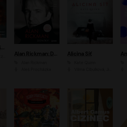
ACH, RUSOVLASÁ KOUZELNICE!
Alan Rickman: Deníky
Alicina Síť
An
ald
Alan Rickman
Kate Quinn
Aleš Procházka
Vilma Cibulková, Jitka Ježková