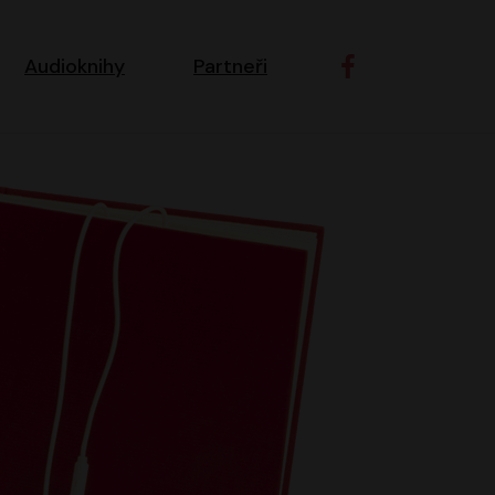
ní navigace
Audioknihy
Partneři