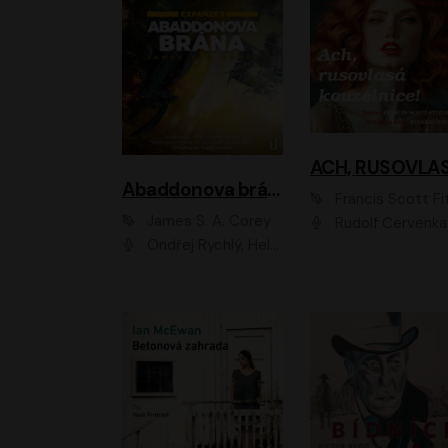
Abaddonova brána
Francis Scott Fitzger
James S. A. Corey
Rudolf Červenka
Ondřej Rychlý, Helena Dvořáková, Tereza Císařová, Jan Teplý, Jiří Vyorálek, Matěj Převrátil