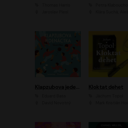
Thomas Harris
Petra Klabouch
Jaroslav Plesl
Klára Suchá, Aleš Procház
Klapzubova jedenáctka
Kloktat dehet
Eduard Bass
Jáchym Topol
David Novotný
Mark Kristián Hoch