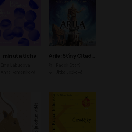
i minuta ticha
Arila: Stíny Citadely
Ema Labudová
Radek Starý
Anna Kameníková
Jitka Ježková