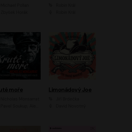
Michael Pollan
Robin Král
Zbyšek Horák
Robin Král
uté moře
Limonádový Joe
Nicholas Monsarrat
Jiří Brdečka
up, Aleš Procházka, David Novotný, Marek Holý, Martin Preiss, Jakub Saic, Petr Neskusil, David Matásek, Vasil Fridrich, Pavel Rímský, Zuzana Slavíková, Zbyšek Horák, Martin Zahálka, Luboš Ondráček, Amélie Vránová, Andrea Elsnerová, Anna Theimerová, Antonín Navrátil, Apolena Velsová, Bohdan Tůma, Filip Jančík, Filip Švarc, Jan Škvor, Jiří Köhler, Kateřina Peřinová, Kristýna Nebeská, Kristýna Skružná, Ladislav Cigánek, Libor Terš, Lucie Timíková, Martin Hruška, Martin Stránský, Michal Holán, Michal Jagelka, Milada Vaňkátová, Oldřich Hajlich, Pavel Dytrt, Petr Burian, Petr Gelnar, Radek Hoppe, Radek Škvor, Radovan Vaculík, Richard Fiala, Robert Hájek, Robin Pařík, Roman Hajlich, Roman Říčař, Svatopluk Schuller, Terezie Taberyová, Valentina Vránová, Vojtěch hájek, Zuzana Kajnarová Říčařová
David Novotný