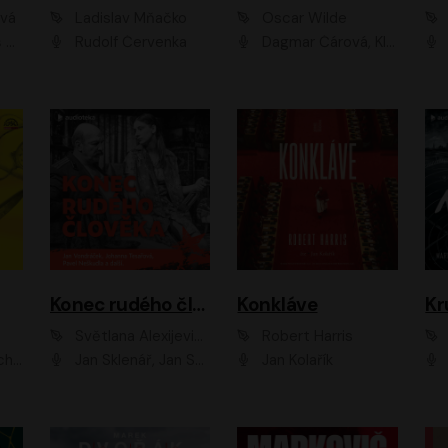
ová
Ladislav Mňačko
Oscar Wilde
ka
Rudolf Červenka
Dagmar Čárová, Klára Suchá, Martin Hruška, Otakar Brousek ml., Pavel Neškudla, Radek Hoppe, Šárka Krausová, Vanda Hybnerová, Viktor Dvořák
Konec rudého člověka
Konkláve
Kr
Světlana Alexijevičová, Daniel Majling
Robert Harris
man
Jan Sklenář, Jan Staněk, Jan Vondráček, Johanna Tesařová, Klára Sedláčková Ottová, Magdalena Zimová, Marie Poulová, Martin Matejka, Miroslav Zavičár, Pavel Neškudla, Samuel Toman, Šimon Kučera, Štěpánka Fingerhutová, Tomáš Turek
Jan Kolařík
Pavel Souk