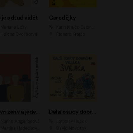
 je odtud vidět
Čarodějky
Mariana Leky
Karin Krajčo Babinská
Helena Dvořáková
Richard Krajčo
Čtyři ženy a jeden pohřeb
Další osudy dobrého vojáka Švejka
Narine Abgarjanová
Jaroslav Hašek
Martina Hudečková, Jaromír Meduna
David Novotný