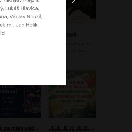
, Miloslav Mejzlík,
, Lukáš Hlavica,
a, Václav Neužil,
k ml., Jan Holík,
ld
Feministkou snadno a rychle
Grimmové
Kateřina Lišková, Lucie Jarkovská
Kenneth Bøgh Andersen, Benni Bødker
Anita Krausová, Tereza Dočkalová
Ernesto Čekan
Jak se mění vědomí
JEJE JEJE JEJE, NĚCO SE MI DĚJE + PROBOUZECÍ KNÍŽKA + OPATRNĚ NA TO MRNĚ + USÍNACÍ KNÍŽKA