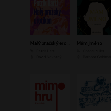
Malý pražský erotikon
Mám jméno
Patrik Hartl
Chanel Miller
David Novotný
Barbora Goldmanno