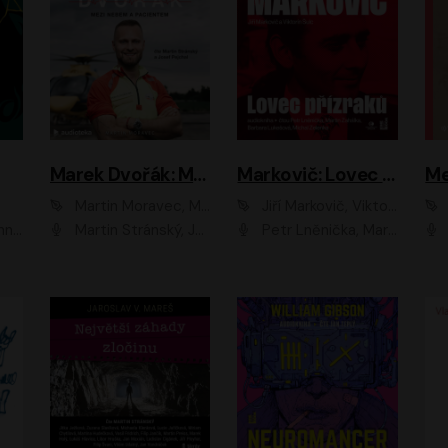
Marek Dvořák: Mezi nebem a pacientem
Markovič: Lovec přízraků
Martin Moravec, Marek Dvořák
Jiří Markovič, Viktorín Šulc
vá
Martin Stránský, Josef Pejchal, Petra Bučková
Petr Lněnička, Martin Zahálka, Barbara Lukešová, Michal Zelenka