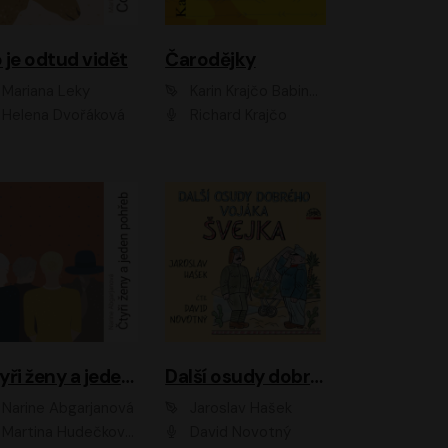
 je odtud vidět
Čarodějky
Mariana Leky
Karin Krajčo Babinská
Helena Dvořáková
Richard Krajčo
Čtyři ženy a jeden pohřeb
Další osudy dobrého vojáka Švejka
Narine Abgarjanová
Jaroslav Hašek
Martina Hudečková, Jaromír Meduna
David Novotný