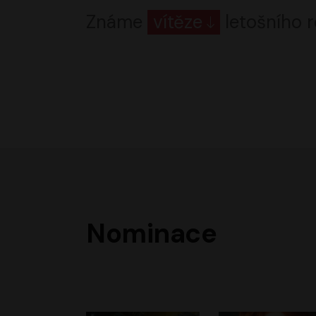
Známe
vítěze
letošního r
Nominace