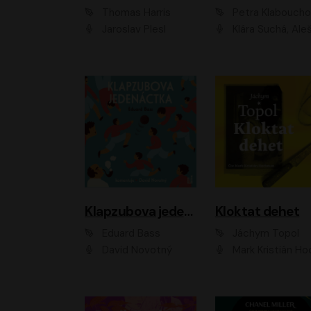
Thomas Harris
Petra Klabouch
Jaroslav Plesl
Klára Suchá, Aleš Procház
Klapzubova jedenáctka
Kloktat dehet
Eduard Bass
Jáchym Topol
David Novotný
Mark Kristián Hoch