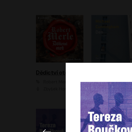
Dědictví otců
Den
Robert Merle
Michael Cunningha
Zbyšek Horák
Petr Stach