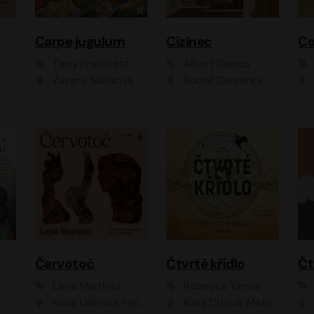
Carpe jugulum
Cizinec
Co
Terry Pratchett
Albert Camus
Zuzana Slavíková
Rudolf Červenka
Červotoč
Čtvrté křídlo
Layla Martinez
Rebecca Yarros
Ivana Uhlířová, Helena Čermáková
Klára Oltová, Matouš Ruml