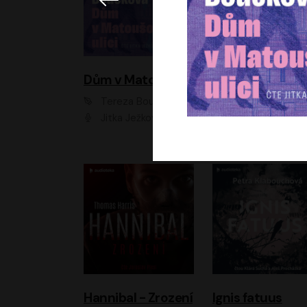
Dům v Matoušově ulici
Elity
Tereza Boučková
Jiří Havelka
Jitka Ježková
Anna Kameníková, Filip Březina, Jiří Lábus, Jiří Vyorálek, Klára Melíšková, Miloslav König, Miroslav Hanuš, Pavla Tomicová, Petr Lněnička, Richard Stanke, Taťjana Medveská, Václav Neužil, Vojtech Vond
Hannibal - Zrození
Ignis fatuus