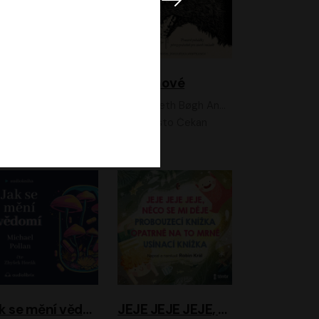
Feministkou snadno a rychle
Grimmové
Kateřina Lišková, Lucie Jarkovská
Kenneth Bøgh Andersen, Benni Bødker
Anita Krausová, Tereza Dočkalová
Ernesto Čekan
Jak se mění vědomí
JEJE JEJE JEJE, NĚCO SE MI DĚJE + PROBOUZECÍ KNÍŽKA + OPATRNĚ NA TO MRNĚ + USÍNACÍ KNÍŽKA