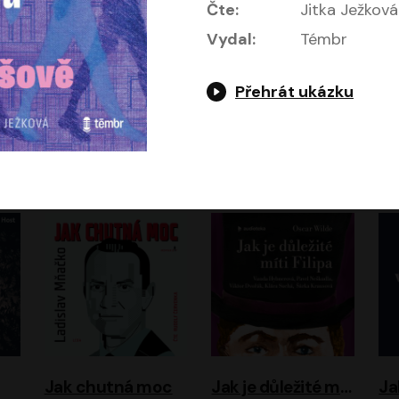
Čte:
Jitka Ježková
Vydal:
Témbr
Přehrát ukázku
Evropa, náš domov: Od vylodění v Normandii po válku na Ukrajině
Exodus
Timothy Garton Ash
Leon Uris
ráček, Zdeněk Piškula
Pavel Soukup
Vladislav Beneš
Jak chutná moc
Jak je důležité míti Filipa