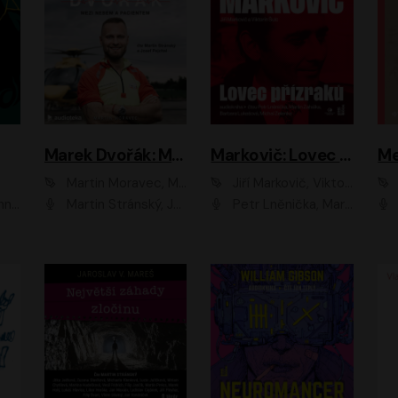
Marek Dvořák: Mezi nebem a pacientem
Markovič: Lovec přízraků
Martin Moravec, Marek Dvořák
Jiří Markovič, Viktorín Šulc
vá
Martin Stránský, Josef Pejchal, Petra Bučková
Petr Lněnička, Martin Zahálka, Barbara Lukešová, Michal Zelenka