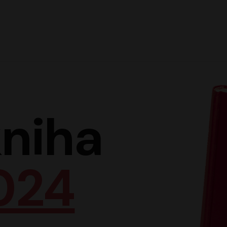
Hlav
niha
024