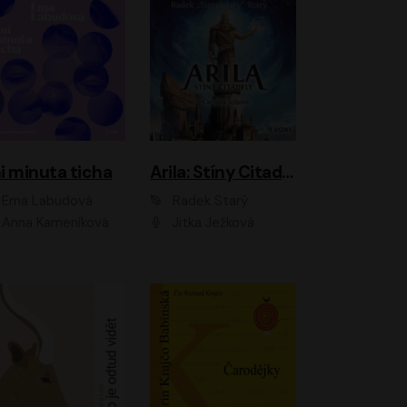
i minuta ticha
Arila: Stíny Citadely
Ema Labudová
Radek Starý
Anna Kameníková
Jitka Ježková