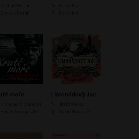
Michael Pollan
Robin Král
Zbyšek Horák
Robin Král
uté moře
Limonádový Joe
Nicholas Monsarrat
Jiří Brdečka
up, Aleš Procházka, David Novotný, Marek Holý, Martin Preiss, Jakub Saic, Petr Neskusil, David Matásek, Vasil Fridrich, Pavel Rímský, Zuzana Slavíková, Zbyšek Horák, Martin Zahálka, Luboš Ondráček, Amélie Vránová, Andrea Elsnerová, Anna Theimerová, Antonín Navrátil, Apolena Velsová, Bohdan Tůma, Filip Jančík, Filip Švarc, Jan Škvor, Jiří Köhler, Kateřina Peřinová, Kristýna Nebeská, Kristýna Skružná, Ladislav Cigánek, Libor Terš, Lucie Timíková, Martin Hruška, Martin Stránský, Michal Holán, Michal Jagelka, Milada Vaňkátová, Oldřich Hajlich, Pavel Dytrt, Petr Burian, Petr Gelnar, Radek Hoppe, Radek Škvor, Radovan Vaculík, Richard Fiala, Robert Hájek, Robin Pařík, Roman Hajlich, Roman Říčař, Svatopluk Schuller, Terezie Taberyová, Valentina Vránová, Vojtěch hájek, Zuzana Kajnarová Říčařová
David Novotný