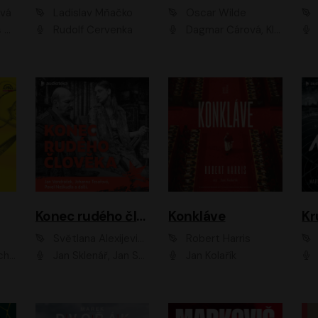
ová
Ladislav Mňačko
Oscar Wilde
ka
Rudolf Červenka
Dagmar Čárová, Klára Suchá, Martin Hruška, Otakar Brousek ml., Pavel Neškudla, Radek Hoppe, Šárka Krausová, Vanda Hybnerová, Viktor Dvořák
Konec rudého člověka
Konkláve
Kr
Světlana Alexijevičová, Daniel Majling
Robert Harris
man
Jan Sklenář, Jan Staněk, Jan Vondráček, Johanna Tesařová, Klára Sedláčková Ottová, Magdalena Zimová, Marie Poulová, Martin Matejka, Miroslav Zavičár, Pavel Neškudla, Samuel Toman, Šimon Kučera, Štěpánka Fingerhutová, Tomáš Turek
Jan Kolařík
Pavel Souk