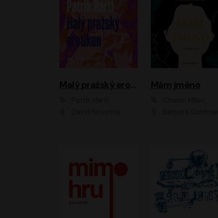
Malý pražský erotikon
Mám jméno
Patrik Hartl
Chanel Miller
David Novotný
Barbora Goldmanno