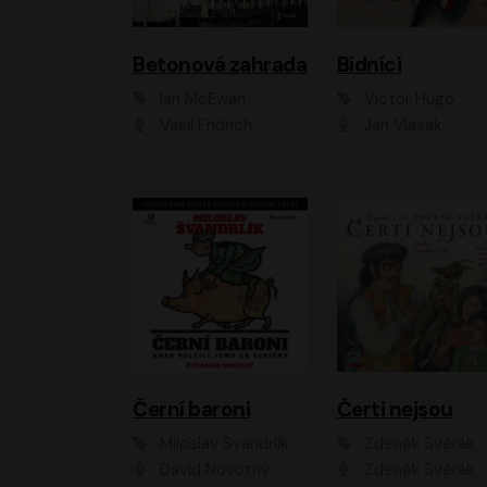
Betonová zahrada
Bídníci
Ian McEwan
Victor Hugo
Vasil Fridrich
Jan Vlasák
Černí baroni
Čerti nejsou
Miloslav Švandrlík
Zdeněk Svěrák
David Novotný
Zdeněk Svěrák