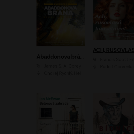
Abaddonova brána
Francis Scott Fitzger
James S. A. Corey
Rudolf Červenka
Ondřej Rychlý, Helena Dvořáková, Tereza Císařová, Jan Teplý, Jiří Vyorálek, Matěj Převrátil