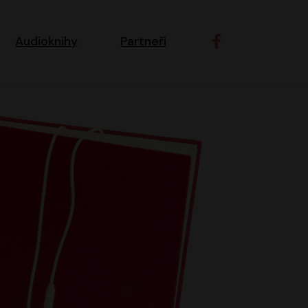
ní navigace
Audioknihy
Partneři