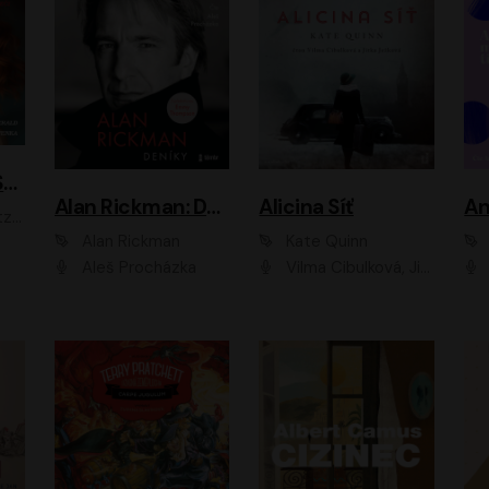
ACH, RUSOVLASÁ KOUZELNICE!
Alan Rickman: Deníky
Alicina Síť
An
ald
Alan Rickman
Kate Quinn
Aleš Procházka
Vilma Cibulková, Jitka Ježková