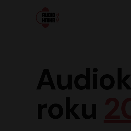
Audiokniha roku
Audiok
roku
2