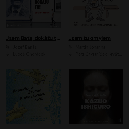
Jsem Baťa, dokážu to!
Jsem tu omylem
Jozef Banáš
Martin Johanna
Luboš Ondráček
Petr Čtvrtníček, Kryštof Hádek, Jiří Lábus, Dana Černá, Miroslav Táborský, Oldřich Navrátil, Milan Šteindler, David Vávra, Marie Tomsová