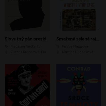
Slovutný pán prezident
Smažená zelená rajčata ve Whistle Stop Cafe
Madeline Vadkerty
Fannie Flaggová
Zuzana Kronerová, František Kovár, Božidara Turzonovová, Ľuboš Kostelný, Kristína Svarinská, Miro Noga, Richard Stanke, Lucia Siposová, Marián Miezga, Dado Nagy, Slávka Halčáková, Peter Rúfus, Filip Tůma, Lukáš Latinák, Dušan Kaprálik, Jana Oľhová, Stano Staško, Michal Hudák, Martin Kaprálik, Robo Jakab, Andrej Bán, Ivan Martinka, Martin Brezović, Patrik Lučan, Ondrej Kořínek, Scarlett Čanakyová, Andrej Žiarovský, Norbert Moravanský, Miro Králik, Marko Vrzgula, Ján Štrbák, Oliver Koniar, Roman Jaroš, Ján Kardoš, Barbora Kardošová, Ivan Kamenec, Madeline Vadkerty
Martina Hudečková