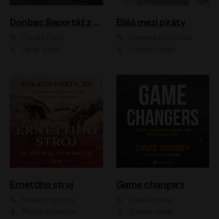
Donbas: Reportáž z ukrajinského konfliktu
Eliáš mezi piráty
Tomáš Forró
Veronika Krištofová
Pavel Batěk
Vojtěch Hájek
Ernettiho stroj
Game changers
Roland Portiche
Dave Asprey
Michal Bumbálek
Zbyšek Horák