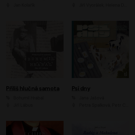
Jan Kolařík
Jiří Vyorálek, Helena Dvořáková, Pavel Šimčík, Ondřej Rychlý, Radek Holub, Filip Kaňkovský, Luboš Veselý, Tomáš Dastlík, Tereza Dočkalová, David Nyč
Příliš hlučná samota
Psí dny
Bohumil Hrabal
Jana Jašová
Jiří Lábus
Petra Špalková, Petr Čtvrtníček