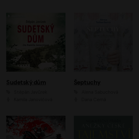
Sudetský dům
Šeptuchy
Štěpán Javůrek
Alena Sabuchová
Kamila Janovičová
Dana Černá