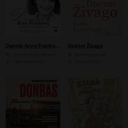
Denník Anny Frankovej
Doktor Živago
Otto H. Frank, Mirjam Pressler
Boris Pasternak
Táňa Pauhofová
Martin Preiss