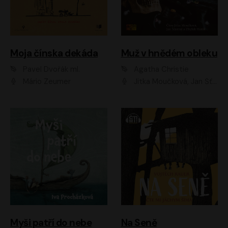
Moja čínska dekáda
Muž v hnědém obleku
Pavel Dvořák ml.
Agatha Christie
Mário Zeumer
Jitka Moučková, Jan Šťastný, Zbyšek Horák
Myši patří do nebe
Na Seně