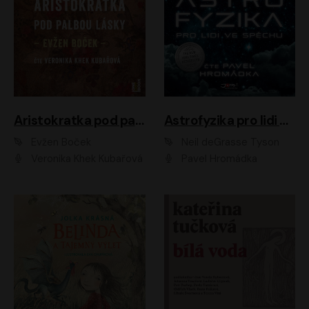
Aristokratka pod palbou lásky
Astrofyzika pro lidi ve spěchu
Evžen Boček
Neil deGrasse Tyson
Veronika Khek Kubařová
Pavel Hromádka