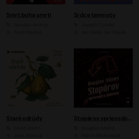
Smrt boha smrti
Srdce temnoty
Jaroslav Andrejs
Joseph Conrad
Pavel Soukup
Jan Hájek, Jan Vlasák
Staré odrůdy
Stopárov sprievodca galaxiou
Ewald Arenz
Douglas Adams
Jitka Ježková
Martin Mňahončák