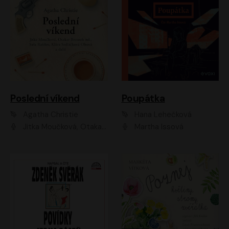
Poslední víkend
Poupátka
Agatha Christie
Hana Lehečková
Jitka Moučková, Otakar Brousek ml., Lenka Termerová, Šárka Krausová, Radek Hoppe, Petr Stach, Viktor Dvořák, Klára Oltová, Andrea Elsnerová, Saša Rašilov, Vojtěch Hájek, Barbora Vágnerová
Martha Issová