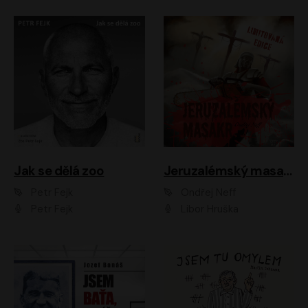
Jak se dělá zoo
Jeruzalémský masakr
Petr Fejk
Ondřej Neff
Petr Fejk
Libor Hruška