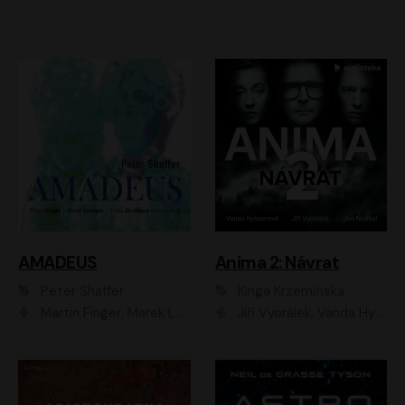
AMADEUS
Anima 2: Návrat
Peter Shaffer
Kinga Krzemińska
Martin Finger, Marek Lambora, Eliška Zbanková, Martin Písařík, Václav Neužil, Kamil Halbich, Aleš Procházka, Miroslav Táborský, Hanuš Bor, Jan Hájek
Jiří Vyorálek, Vanda Hybnerová, Jan Nedbal, Tereza Vilišová, Matylda Miškovská, Johana Tesařová, Jana Boušková, Ivana Uhlířová, Martin Myšička, Dana Černá, Ladislav Frej, Miroslav Hanuš, Zuzana Kronerová, Pavel Neškudla, Luboš Veselý, Jan Holík, Ondřej Malý, Leoš Noha, Karolína Baranová, Jan Battěk, Kryštof Bartoš, Daniela Čermáková, Hanuš Bor, Petr Gojda, Lucie Laňková, Jan Horák Radúz Mácha, Jan Meduna, Marta Menes, Jaromíra Mílová, Michal Sieczkowski, Jiří Suchánek, Anežka Šťastná, Lenka Vrtišková - Nejezchlebová, Jiří Wohanka