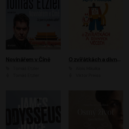
Novinářem v Číně
O zvířátkách a divných věcech
Tomáš Etzler
Alois Mikulka
Tomáš Etzler
Viktor Preiss