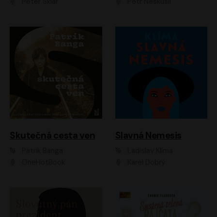
Peter Sklár
Petr Neskusil
Skutečná cesta ven
Slavná Nemesis
Patrik Banga
Ladislav Klíma
OneHotBook
Karel Dobrý