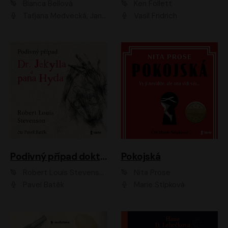
Bianca Bellová
Ken Follett
Taťjana Medvecká, Jan Vlasák
Vasil Fridrich
Podivný případ doktora Jekylla a pana Hyda
Pokojská
Robert Louis Stevenson
Nita Prose
Pavel Batěk
Marie Štípková