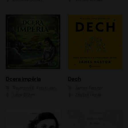
Dcera impéria
Dech
Raymond E. Feist, Janny Wurts
James Nestor
Libor Böhm
Zbyšek Horák