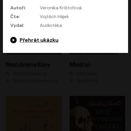
Autoři:
Veronika Krištofová
Čte:
Vojtěch Hájek
Vydal:
Audiotéka
Přehrát ukázku
Mezi dvěma Kimy
Mladí lvi
Nina Špitálníková
Irwin Shaw
Barbora Goldmannová
Audiotéka