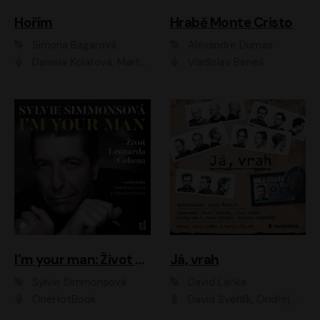
Hořím
Hrabě Monte Cristo
Simona Bagarová
Alexandre Dumas
Daniela Kolářová, Martha Issová, Pavel Řezníček, Klára Melíšková, Kryštof Hádek, Zdeněk Svěrák, Simona Bagarová
Vladislav Beneš
I'm your man: Život Leonarda Cohena
Já, vrah
Sylvie Simmonsová
David Laňka
OneHotBook
David Švehlík, Ondřej Malý, Anna Fialová, Cyril Dobrý, Vojtěch Vondráček, David Novotný, Ladislav Cigánek