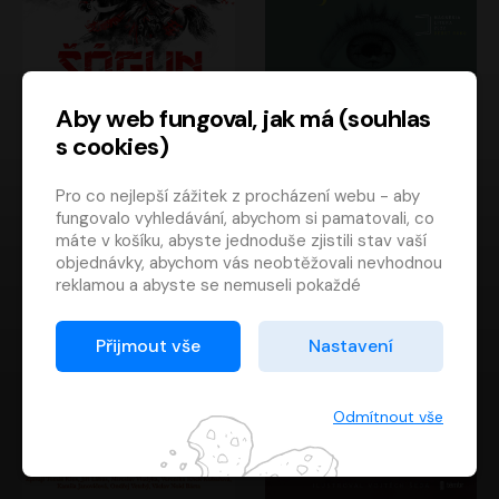
Aby web fungoval, jak má (souhlas
s cookies)
Šógun
Tajemství
Pro co nejlepší zážitek z procházení webu - aby
James Clavell
Tereza Dobiášová
fungovalo vyhledávání, abychom si pamatovali, co
Pavel Soukup
Milena Steinmasslová
máte v košíku, abyste jednoduše zjistili stav vaší
objednávky, abychom vás neobtěžovali nevhodnou
reklamou a abyste se nemuseli pokaždé
přihlašovat.
Proto od vás potřebujeme souhlas se
Přijmout vše
Nastavení
zpracováním souborů cookies
, tj. malých souborů,
které se dočasně ukládají ve vašem prohlížeči.
Děkujeme, že nám ho dáte a pomůžete nám tak
Odmítnout vše
web zlepšovat.