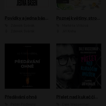
Povídky a jedna báseň
Poznej květiny, stromy, zvířátka
Zdeněk Svěrák
Markéta Vítková
Zdeněk Svěrák
Jiří Kniha
Předávání ohně
Přelet nad kukaččím hnízdem
Peter Podlesný
Dale Wasserman