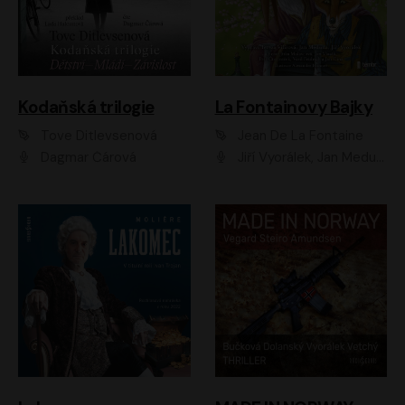
Kodaňská trilogie
La Fontainovy Bajky
Tove Ditlevsenová
Jean De La Fontaine
Dagmar Čárová
Jiří Vyorálek, Jan Meduna, Tereza Vilišová, Jitka Molavcová, Jan Vlasák, Petr Čtvrtníček, Vasil Fridrich, Jan Cina