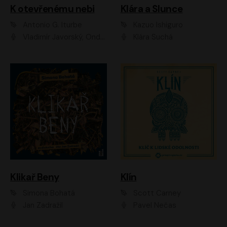
K otevřenému nebi
Klára a Slunce
Antonio G. Iturbe
Kazuo Ishiguro
Vladimír Javorský, Ondřej Brousek
Klára Suchá
Klikař Beny
Klín
Simona Bohatá
Scott Carney
Jan Zadražil
Pavel Nečas