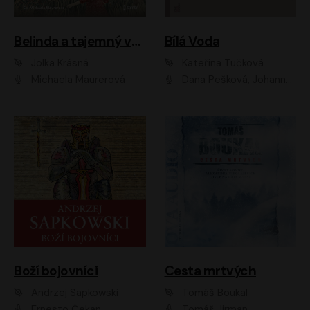
Belinda a tajemný výlet
Bílá Voda
Jolka Krásná
Kateřina Tučková
Michaela Maurerová
Dana Pešková, Johanna Tesařová, Ladislav Cigánek, Libuše Švormová, Oldřich Vlach, Pavla Tomicová, Petr Pochop, Tereza Vítů, Vanda Hybnerová
Boží bojovníci
Cesta mrtvých
Andrzej Sapkowski
Tomáš Boukal
Ernesto Čekan
Tomáš Jirman