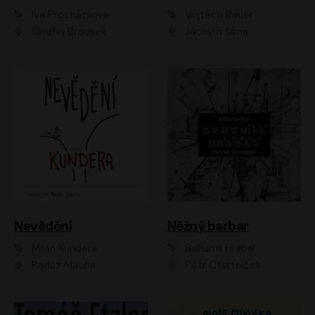
Iva Procházková
Vojtěch Rauer
Ondřej Brousek
Jáchym Šíma
Nevědění
Něžný barbar
Milan Kundera
Bohumil Hrabal
Radúz Mácha
Petr Čtvrtníček