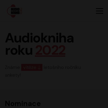
Hlavn
Men
Audiokniha roku
Audiokniha
roku
2022
Známe
vítěze
letošního ročníku
ankety!
Nominace