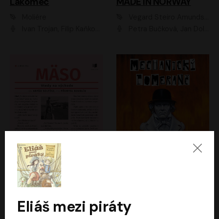
Lakomec
MADE IN NORWAY
Moliére
Vegard Steiro Amundsen
Ivan Trojan, Filip Kaňkovský, Ondřej Brousek, Anežka Šťastná, Klára Suchá, Jaromír Meduna, Dana Černá, Václav Vydra, Jiří Knot, Petr Lněnička, Lubor Šplíchal, Jiří Maryško, Petr Šplíchal
Petra Bučková, Jan Dolanský, Jiří Vyorálek, Ondřej Rychlý, Ondřej Vetchý, Klára Suchá, Jan Vlasák, Jana Stryková, Igor Bareš, Miroslav Etzler
Mäso
Mechanický pomeranč
Arpád Soltész
Anthony Burgess
Přemysl Boublík
David Novotný
Eliáš mezi piráty