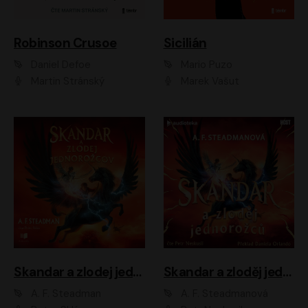
Robinson Crusoe
Sicilián
Daniel Defoe
Mario Puzo
Martin Stránský
Marek Vašut
Skandar a zlodej jednorožcov
Skandar a zloděj jednorožců
A. F. Steadman
A. F. Steadmanová