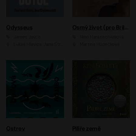
Odysseus
Osmý život (pro Brilku)
James Joyce
Nino Haratischwiliová
Lukáš Hlavica, Jana Stryková
Martina Hudečková
Ostrov
Pilíře země