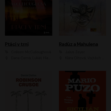
Ptáci v trní
Radúz a Mahulena
Colleen McCulloughová
Julius Zeyer
Dana Černá, Lukáš Hlavica
Klára Oltová, Vojtěch Hájek, Růžena Merunková, Dušan Sitek, Simona Postlerová, Ljuba Krbová, Petr Lněnička, Saša Rašilov