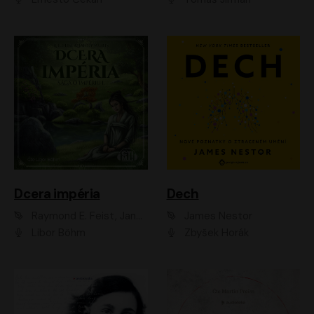
Dcera impéria
Dech
Raymond E. Feist, Janny Wurts
James Nestor
Libor Böhm
Zbyšek Horák