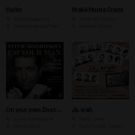
Hořím
Hrabě Monte Cristo
Simona Bagarová
Alexandre Dumas
Daniela Kolářová, Martha Issová, Pavel Řezníček, Klára Melíšková, Kryštof Hádek, Zdeněk Svěrák, Simona Bagarová
Vladislav Beneš
I'm your man: Život Leonarda Cohena
Já, vrah
Sylvie Simmonsová
David Laňka
OneHotBook
David Švehlík, Ondřej Malý, Anna Fialová, Cyril Dobrý, Vojtěch Vondráček, David Novotný, Ladislav Cigánek