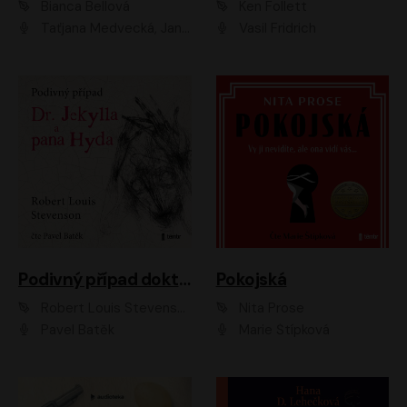
Bianca Bellová
Ken Follett
Taťjana Medvecká, Jan Vlasák
Vasil Fridrich
Podivný případ doktora Jekylla a pana Hyda
Pokojská
Robert Louis Stevenson
Nita Prose
Pavel Batěk
Marie Štípková