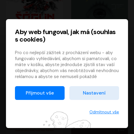
Aby web fungoval, jak má (souhlas
s cookies)
Šógun
Tajemství
Pro co nejlepší zážitek z procházení webu - aby
James Clavell
Tereza Dobiášová
fungovalo vyhledávání, abychom si pamatovali, co
Pavel Soukup
Milena Steinmasslová
máte v košíku, abyste jednoduše zjistili stav vaší
objednávky, abychom vás neobtěžovali nevhodnou
reklamou a abyste se nemuseli pokaždé
přihlašovat.
Proto od vás potřebujeme souhlas se
Přijmout vše
Nastavení
zpracováním souborů cookies
, tj. malých souborů,
které se dočasně ukládají ve vašem prohlížeči.
Děkujeme, že nám ho dáte a pomůžete nám tak
Odmítnout vše
web zlepšovat.