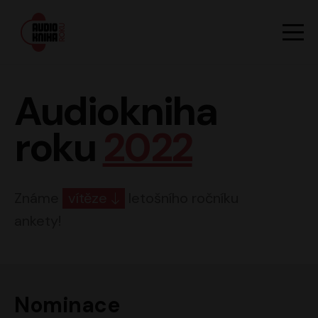
Hlavn
Men
Audiokniha roku
Audiokniha
roku
2022
Známe
vítěze
letošního ročníku
ankety!
Nominace