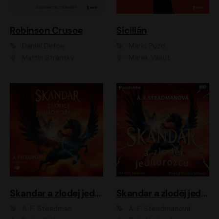
Robinson Crusoe
Sicilián
Daniel Defoe
Mario Puzo
Martin Stránský
Marek Vašut
Skandar a zlodej jednorožcov
Skandar a zloděj jednorožců
A. F. Steadman
A. F. Steadmanová