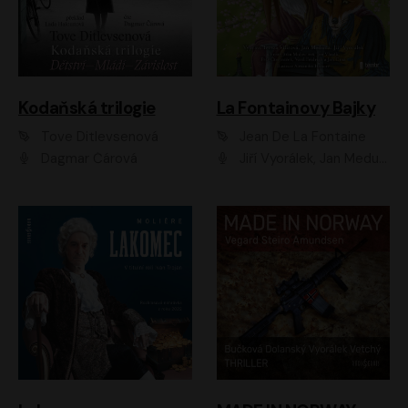
Kodaňská trilogie
La Fontainovy Bajky
Tove Ditlevsenová
Jean De La Fontaine
Dagmar Čárová
Jiří Vyorálek, Jan Meduna, Tereza Vilišová, Jitka Molavcová, Jan Vlasák, Petr Čtvrtníček, Vasil Fridrich, Jan Cina