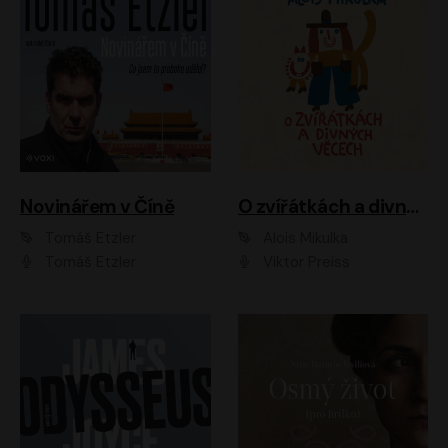
Novinářem v Číně
O zvířátkách a divných věcech
Tomáš Etzler
Alois Mikulka
Tomáš Etzler
Viktor Preiss