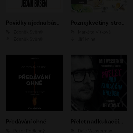
Povídky a jedna báseň
Poznej květiny, stromy, zvířátka
Zdeněk Svěrák
Markéta Vítková
Zdeněk Svěrák
Jiří Kniha
Předávání ohně
Přelet nad kukaččím hnízdem
Peter Podlesný
Dale Wasserman