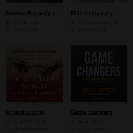
Donbas: Reportáž z ukrajinského konfliktu
Eliáš mezi piráty
Tomáš Forró
Veronika Krištofová
Pavel Batěk
Vojtěch Hájek
Ernettiho stroj
Game changers
Roland Portiche
Dave Asprey
Michal Bumbálek
Zbyšek Horák