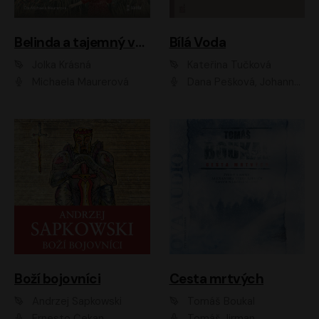
Belinda a tajemný výlet
Bílá Voda
Jolka Krásná
Kateřina Tučková
Michaela Maurerová
Dana Pešková, Johanna Tesařová, Ladislav Cigánek, Libuše Švormová, Oldřich Vlach, Pavla Tomicová, Petr Pochop, Tereza Vítů, Vanda Hybnerová
Boží bojovníci
Cesta mrtvých
Andrzej Sapkowski
Tomáš Boukal
Ernesto Čekan
Tomáš Jirman