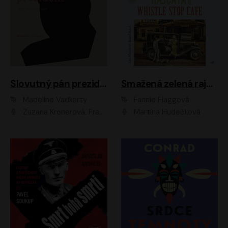
Slovutný pán prezident
Smažená zelená rajčata ve Whistle Stop Cafe
Madeline Vadkerty
Fannie Flaggová
Zuzana Kronerová, František Kovár, Božidara Turzonovová, Ľuboš Kostelný, Kristína Svarinská, Miro Noga, Richard Stanke, Lucia Siposová, Marián Miezga, Dado Nagy, Slávka Halčáková, Peter Rúfus, Filip Tůma, Lukáš Latinák, Dušan Kaprálik, Jana Oľhová, Stano Staško, Michal Hudák, Martin Kaprálik, Robo Jakab, Andrej Bán, Ivan Martinka, Martin Brezović, Patrik Lučan, Ondrej Kořínek, Scarlett Čanakyová, Andrej Žiarovský, Norbert Moravanský, Miro Králik, Marko Vrzgula, Ján Štrbák, Oliver Koniar, Roman Jaroš, Ján Kardoš, Barbora Kardošová, Ivan Kamenec, Madeline Vadkerty
Martina Hudečková