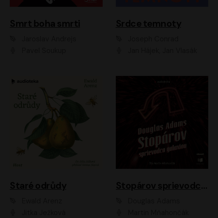
Smrt boha smrti
Srdce temnoty
Jaroslav Andrejs
Joseph Conrad
Pavel Soukup
Jan Hájek, Jan Vlasák
Staré odrůdy
Stopárov sprievodca galaxiou
Ewald Arenz
Douglas Adams
Jitka Ježková
Martin Mňahončák