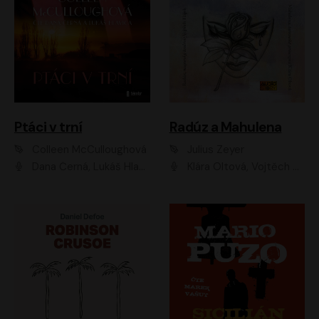
Ptáci v trní
Radúz a Mahulena
Colleen McCulloughová
Julius Zeyer
Dana Černá, Lukáš Hlavica
Klára Oltová, Vojtěch Hájek, Růžena Merunková, Dušan Sitek, Simona Postlerová, Ljuba Krbová, Petr Lněnička, Saša Rašilov