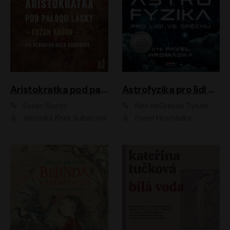
Aristokratka pod palbou lásky
Astrofyzika pro lidi ve spěchu
Evžen Boček
Neil deGrasse Tyson
Veronika Khek Kubařová
Pavel Hromádka