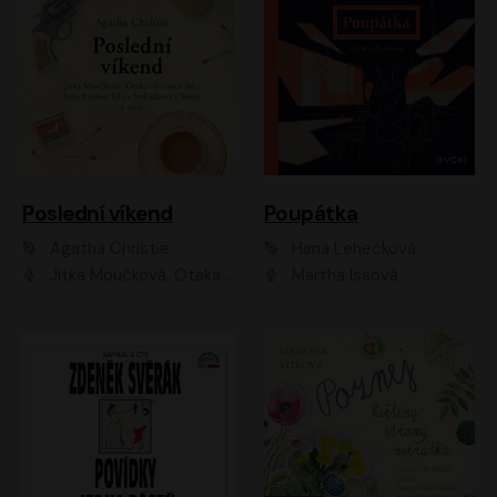
Poslední víkend
Poupátka
Agatha Christie
Hana Lehečková
Jitka Moučková, Otakar Brousek ml., Lenka Termerová, Šárka Krausová, Radek Hoppe, Petr Stach, Viktor Dvořák, Klára Oltová, Andrea Elsnerová, Saša Rašilov, Vojtěch Hájek, Barbora Vágnerová
Martha Issová