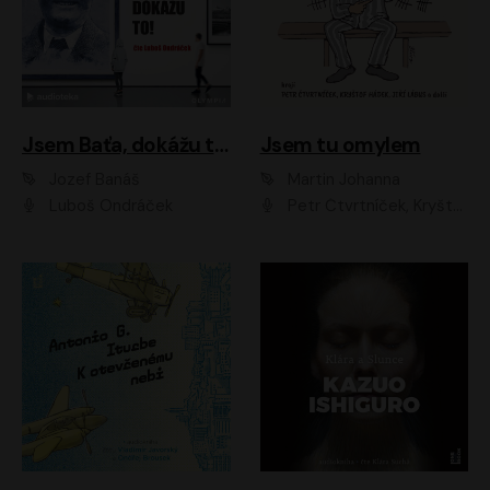
Jsem Baťa, dokážu to!
Jsem tu omylem
Jozef Banáš
Martin Johanna
Luboš Ondráček
Petr Čtvrtníček, Kryštof Hádek, Jiří Lábus, Dana Černá, Miroslav Táborský, Oldřich Navrátil, Milan Šteindler, David Vávra, Marie Tomsová