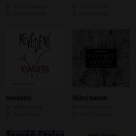
Iva Procházková
Vojtěch Rauer
Ondřej Brousek
Jáchym Šíma
Nevědění
Něžný barbar
Milan Kundera
Bohumil Hrabal
Radúz Mácha
Petr Čtvrtníček