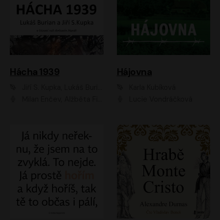
Hácha 1939
Hájovna
Jiří S. Kupka, Lukáš Burian
Karla Kubíková
Milan Enčev, Alžběta Fišerová, Marek Helma, Antonín Hardt, Jitka Sedláčková, Lukáš Burian, Vojtěch Havelka
Lucie Vondráčková