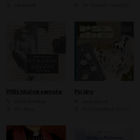
Jan Kolařík
Jiří Vyorálek, Helena Dvořáková, Pavel Šimčík, Ondřej Rychlý, Radek Holub, Filip Kaňkovský, Luboš Veselý, Tomáš Dastlík, Tereza Dočkalová, David Nyč
Příliš hlučná samota
Psí dny
Bohumil Hrabal
Jana Jašová
Jiří Lábus
Petra Špalková, Petr Čtvrtníček