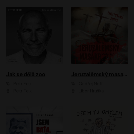
Jak se dělá zoo
Jeruzalémský masakr
Petr Fejk
Ondřej Neff
Petr Fejk
Libor Hruška