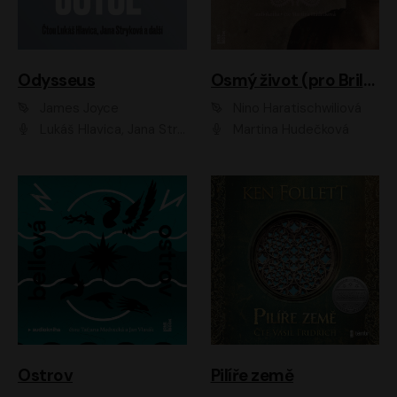
Odysseus
Osmý život (pro Brilku)
James Joyce
Nino Haratischwiliová
Lukáš Hlavica, Jana Stryková
Martina Hudečková
Ostrov
Pilíře země