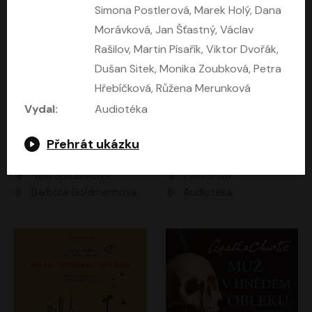
Simona Postlerová, Marek Holý, Dana
Morávková, Jan Šťastný, Václav
Rašilov, Martin Písařík, Viktor Dvořák,
Dušan Sitek, Monika Zoubková, Petra
Hřebíčková, Růžena Merunková
Vydal:
Audiotéka
Přehrát ukázku
Mezi dvěma Kimy
Mladí lvi
Nina Špitálníková
Irwin Shaw
Barbora Goldmannová
Audiotéka