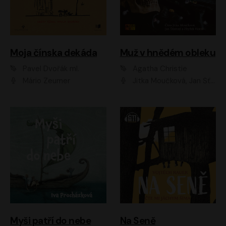
Moja čínska dekáda
Muž v hnědém obleku
Pavel Dvořák ml.
Agatha Christie
Mário Zeumer
Jitka Moučková, Jan Šťastný, Zbyšek Horák
Myši patří do nebe
Na Seně