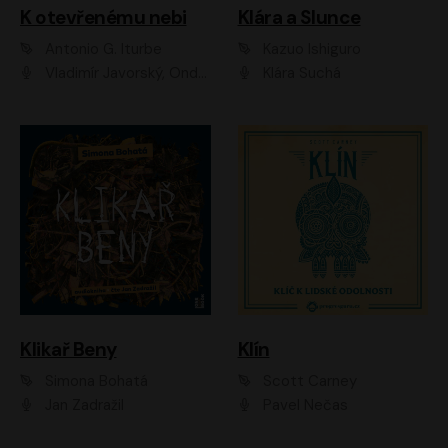
K otevřenému nebi
Klára a Slunce
Antonio G. Iturbe
Kazuo Ishiguro
Vladimír Javorský, Ondřej Brousek
Klára Suchá
Klikař Beny
Klín
Simona Bohatá
Scott Carney
Jan Zadražil
Pavel Nečas