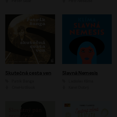
Peter Sklár
Petr Neskusil
Skutečná cesta ven
Slavná Nemesis
Patrik Banga
Ladislav Klíma
OneHotBook
Karel Dobrý