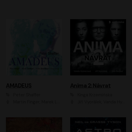
AMADEUS
Anima 2: Návrat
Peter Shaffer
Kinga Krzemińska
Martin Finger, Marek Lambora, Eliška Zbanková, Martin Písařík, Václav Neužil, Kamil Halbich, Aleš Procházka, Miroslav Táborský, Hanuš Bor, Jan Hájek
Jiří Vyorálek, Vanda Hybnerová, Jan Nedbal, Tereza Vilišová, Matylda Miškovská, Johana Tesařová, Jana Boušková, Ivana Uhlířová, Martin Myšička, Dana Černá, Ladislav Frej, Miroslav Hanuš, Zuzana Kronerová, Pavel Neškudla, Luboš Veselý, Jan Holík, Ondřej Malý, Leoš Noha, Karolína Baranová, Jan Battěk, Kryštof Bartoš, Daniela Čermáková, Hanuš Bor, Petr Gojda, Lucie Laňková, Jan Horák Radúz Mácha, Jan Meduna, Marta Menes, Jaromíra Mílová, Michal Sieczkowski, Jiří Suchánek, Anežka Šťastná, Lenka Vrtišková - Nejezchlebová, Jiří Wohanka