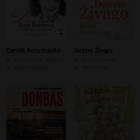
Denník Anny Frankovej
Doktor Živago
Otto H. Frank, Mirjam Pressler
Boris Pasternak
Táňa Pauhofová
Martin Preiss