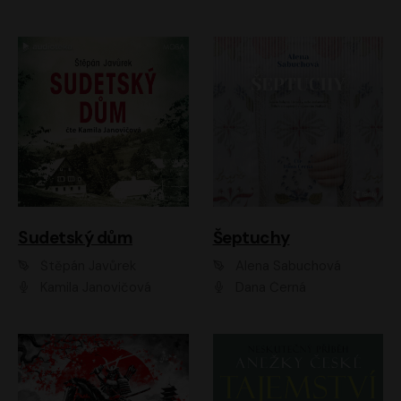
Sudetský dům
Šeptuchy
Štěpán Javůrek
Alena Sabuchová
Kamila Janovičová
Dana Černá