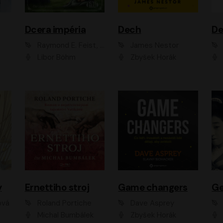
Dcera impéria
Dech
Raymond E. Feist, Janny Wurts
James Nestor
Libor Böhm
Zbyšek Horák
y
Ernettiho stroj
Game changers
Ge
ová
Roland Portiche
Dave Asprey
Michal Bumbálek
Zbyšek Horák