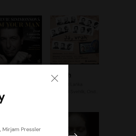
I'm your man: Život Leonarda Cohena
Já, vrah
Sylvie Simmonsová
David Laňka
OneHotBook
David Švehlík, Ondřej Malý, Anna Fialová, Cyril Dobrý, Vojtěch Vondráček, David Novotný, Ladislav Cigánek
y
, Mirjam Pressler