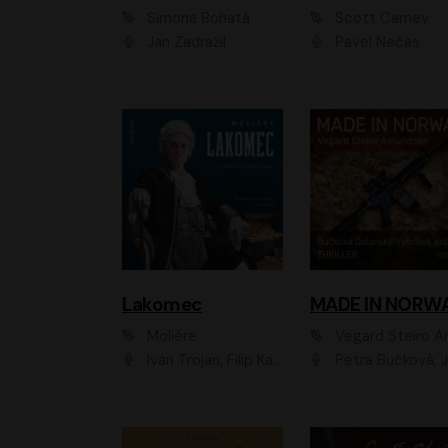
Simona Bohatá
Scott Carney
Jan Zadražil
Pavel Nečas
Lakomec
MADE IN NORW
Moliére
Vegard Steiro Amunds
Ivan Trojan, Filip Kaňkovský, Ondřej Brousek, Anežka Šťastná, Klára Suchá, Jaromír Meduna, Dana Černá, Václav Vydra, Jiří Knot, Petr Lněnička, Lubor Šplíchal, Jiří Maryško, Petr Šplíchal
Petra Bučková, Jan Dolanský, Jiří Vyorálek, Ondřej Rychlý, Ondřej Vetchý, Klára Suchá, Jan Vlasák, Jana Stryková, Igor Bareš, Mirosl