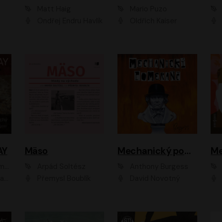
Matt Haig
Mario Puzo
Ondřej Endru Havlík
Oldřich Kaiser
AY
Mäso
Mechanický pomeranč
Me
en
Arpád Soltész
Anthony Burgess
av Etzler
Přemysl Boublík
David Novotný