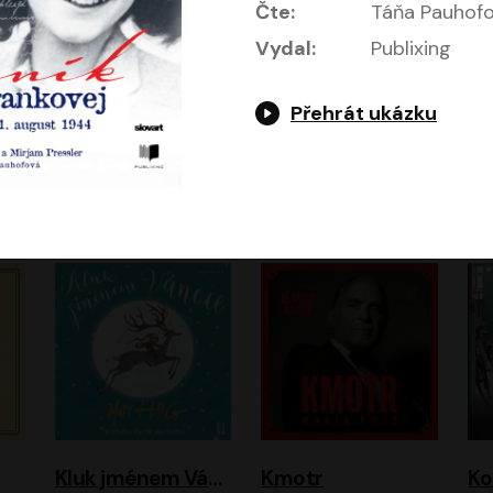
Čte:
Táňa Pauhof
Vydal:
Publixing
Přehrát ukázku
Jeruzalémský masakr
Jsem Baťa, dokážu to!
Jsem tu omylem
Jozef Banáš
Martin Johanna
Luboš Ondráček
Petr Čtvrtníček, Kryštof Hádek, Jiří Lábus, Dana Černá, Miroslav Táborský, Oldřich Navrátil, Milan Šteindler, David Vávra, Marie Tomsová
Kluk jménem Vánoce
Kmotr
Ko