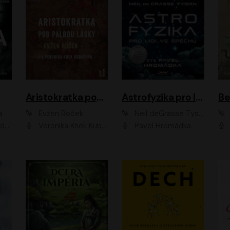
Aristokratka pod palbou lásky
Astrofyzika pro lidi ve spěchu
a
Evžen Boček
Neil deGrasse Tyson
rtišková - Nejezchlebová, Jiří Wohanka
Veronika Khek Kubařová
Pavel Hromádka