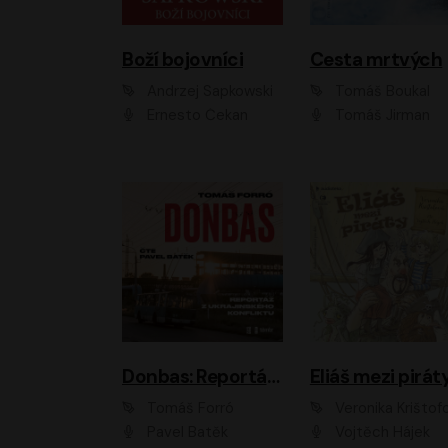
Boží bojovníci
Cesta mrtvých
Andrzej Sapkowski
Tomáš Boukal
Ernesto Čekan
Tomáš Jirman
Donbas: Reportáž z ukrajinského konfliktu
Eliáš mezi pirát
Tomáš Forró
Veronika Krištof
Pavel Batěk
Vojtěch Hájek