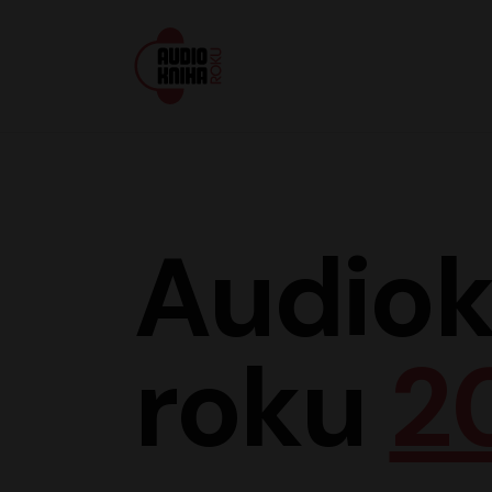
Audiokniha roku
Audiok
roku
2