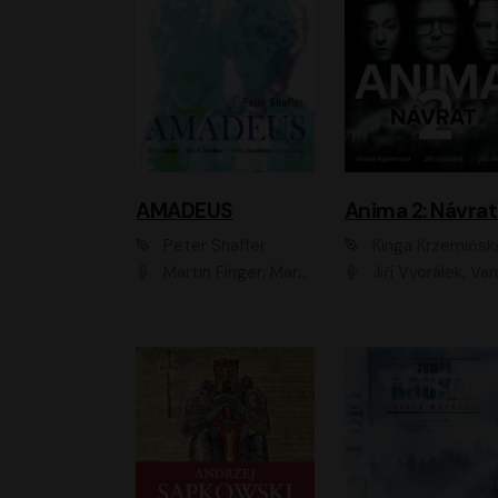
AMADEUS
Anima 2: Návrat
Peter Shaffer
Kinga Krzemińsk
Martin Finger, Marek Lambora, Eliška Zbanková, Martin Písařík, Václav Neužil, Kamil Halbich, Aleš Procházka, Miroslav Táborský, Hanuš Bor, Jan Hájek
Jiří Vyorálek, Vanda Hybnerová, Jan Nedbal, Tereza Vilišová, Matylda Miškovská, Johana Tesařová, Jana Boušková, Ivana Uhlířová, Martin Myšička, Dana Černá, Ladislav Frej, Miroslav Hanuš, Zuzana Kronerová, Pavel Neškudla, Luboš Veselý, Jan Holík, Ondřej Malý, Leoš Noha, Karolína Baranová, Jan Battěk, Kryštof Bartoš, Daniela Čermáková, Hanuš Bor, Petr Gojda, Lucie Laňková, Jan Horák Radúz Mácha, Jan Meduna, Marta Menes, Jaromíra Mílová, Michal Sieczkowski, Jiří Suchánek, Anežka Šťastná, Lenka V