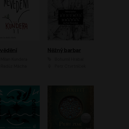
vědění
Něžný barbar
Milan Kundera
Bohumil Hrabal
Radúz Mácha
Petr Čtvrtníček