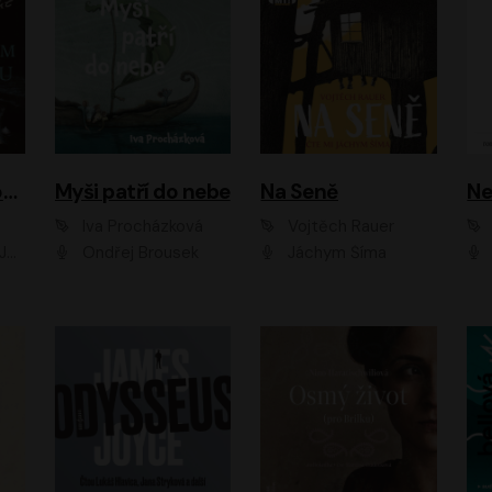
Muž v hnědém obleku
Myši patří do nebe
Na Seně
Ne
Iva Procházková
Vojtěch Rauer
ák
Ondřej Brousek
Jáchym Šíma