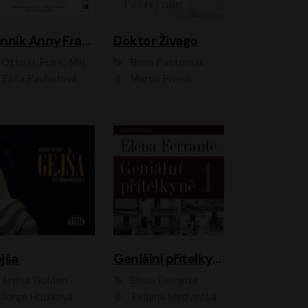
Denník Anny Frankovej
Doktor Živago
Otto H. Frank, Mirjam Pressler
Boris Pasternak
Táňa Pauhofová
Martin Preiss
jša
Geniální přítelkyně
Arthur Golden
Elena Ferrante
Jorga Hrušková
Taťjana Medvecká