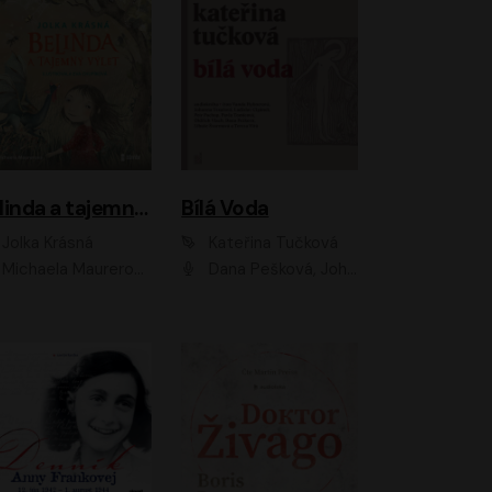
Belinda a tajemný výlet
Bílá Voda
Jolka Krásná
Kateřina Tučková
Michaela Maurerová
Dana Pešková, Johanna Tesařová, Ladislav Cigánek, Libuše Švormová, Oldřich Vlach, Pavla Tomicová, Petr Pochop, Tereza Vítů, Vanda Hybnerová