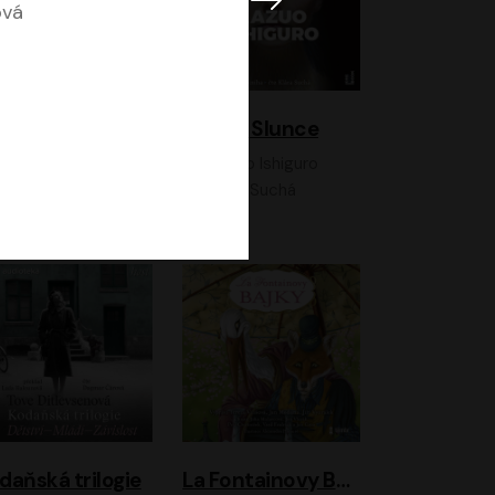
ová
K otevřenému nebi
Klára a Slunce
Antonio G. Iturbe
Kazuo Ishiguro
Vladimír Javorský, Ondřej Brousek
Klára Suchá
daňská trilogie
La Fontainovy Bajky