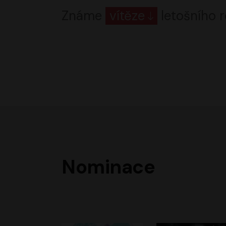
Známe
vítěze
letošního r
Nominace