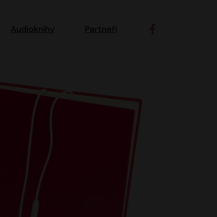
ní navigace
Audioknihy
Partneři