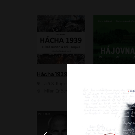
Hácha 1939
Hájovna
Jiří S. Kupka, Lukáš Burian
Karla Kubíková
Milan Enčev, Alžběta Fišerová, Marek Helma, Antonín Hardt, Jitka Sedláčková, Lukáš Burian, Vojtěch Havelka
Lucie Vondráčk