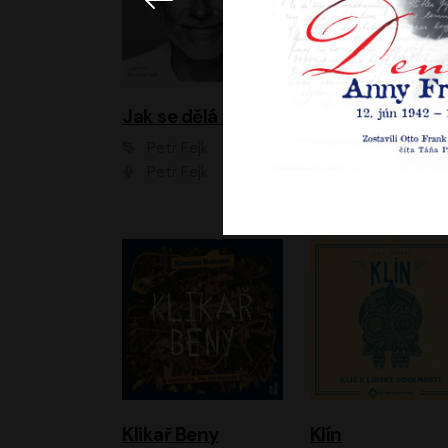
Jak se dělá zoo
Petr Fejk
Ondřej Neff
Petr Fejk
Libor Hruška
Klikař Beny
Klín