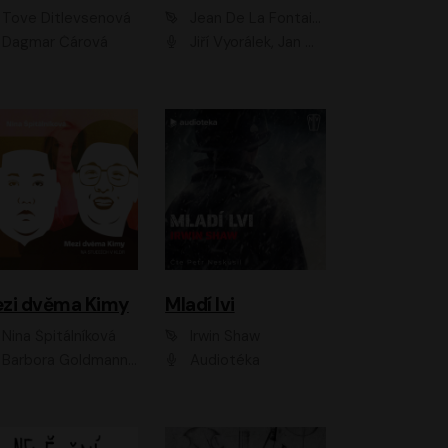
Tove Ditlevsenová
Jean De La Fontaine
Dagmar Čárová
Jiří Vyorálek, Jan Meduna, Tereza Vilišová, Jitka Molavcová, Jan Vlasák, Petr Čtvrtníček, Vasil Fridrich, Jan Cina
zi dvěma Kimy
Mladí lvi
Nina Špitálníková
Irwin Shaw
Barbora Goldmannová
Audiotéka