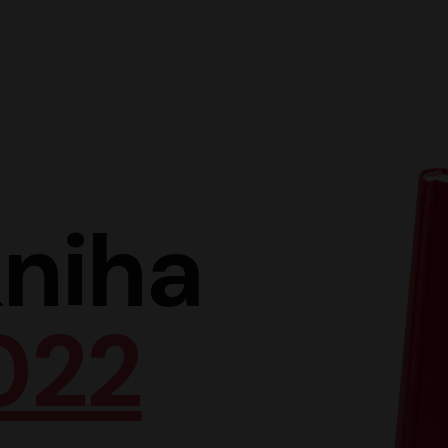
Hlav
niha
022