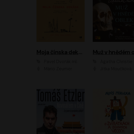
Moja čínska dekáda
Pavel Dvořák ml.
Agatha Christie
Mário Zeumer
Jitka Moučková, Jan Šťastný, Zbyšek Hor