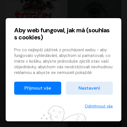
Aby web fungoval, jak má (souhlas
s cookies)
Šógun
Tajemství
Pro co nejlepší zážitek z procházení webu - aby
James Clavell
Tereza Dobiášová
fungovalo vyhledávání, abychom si pamatovali, co
Pavel Soukup
Milena Steinmasslová
máte v košíku, abyste jednoduše zjistili stav vaší
objednávky, abychom vás neobtěžovali nevhodnou
reklamou a abyste se nemuseli pokaždé
přihlašovat.
Proto od vás potřebujeme souhlas se
Přijmout vše
Nastavení
zpracováním souborů cookies
, tj. malých souborů,
které se dočasně ukládají ve vašem prohlížeči.
Děkujeme, že nám ho dáte a pomůžete nám tak
Odmítnout vše
web zlepšovat.