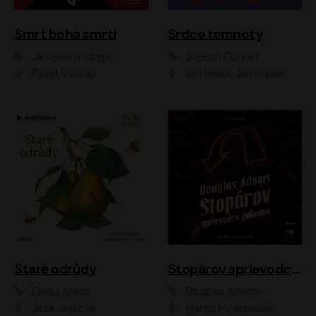
Smrt boha smrti
Srdce temnoty
Jaroslav Andrejs
Joseph Conrad
Pavel Soukup
Jan Hájek, Jan Vlasák
Staré odrůdy
Stopárov sprievodca galaxiou
Ewald Arenz
Douglas Adams
Jitka Ježková
Martin Mňahončák