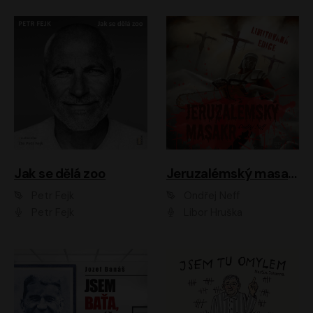
Jak se dělá zoo
Jeruzalémský masakr
Petr Fejk
Ondřej Neff
Petr Fejk
Libor Hruška