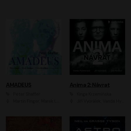
AMADEUS
Anima 2: Návrat
Peter Shaffer
Kinga Krzemińska
Martin Finger, Marek Lambora, Eliška Zbanková, Martin Písařík, Václav Neužil, Kamil Halbich, Aleš Procházka, Miroslav Táborský, Hanuš Bor, Jan Hájek
Jiří Vyorálek, Vanda Hybnerová, Jan Nedbal, Tereza Vilišová, Matylda Miškovská, Johana Tesařová, Jana Boušková, Ivana Uhlířová, Martin Myšička, Dana Černá, Ladislav Frej, Miroslav Hanuš, Zuzana Kronerová, Pavel Neškudla, Luboš Veselý, Jan Holík, Ondřej Malý, Leoš Noha, Karolína Baranová, Jan Battěk, Kryštof Bartoš, Daniela Čermáková, Hanuš Bor, Petr Gojda, Lucie Laňková, Jan Horák Radúz Mácha, Jan Meduna, Marta Menes, Jaromíra Mílová, Michal Sieczkowski, Jiří Suchánek, Anežka Šťastná, Lenka Vrtišková - Nejezchlebová, Jiří Wohanka