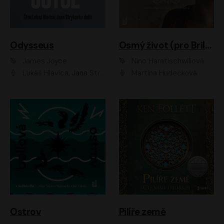
Odysseus
Osmý život (pro Brilku)
James Joyce
Nino Haratischwiliová
Lukáš Hlavica, Jana Stryková
Martina Hudečková
Ostrov
Pilíře země