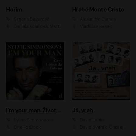
Hořím
Hrabě Monte Cristo
Simona Bagarová
Alexandre Dumas
Daniela Kolářová, Martha Issová, Pavel Řezníček, Klára Melíšková, Kryštof Hádek, Zdeněk Svěrák, Simona Bagarová
Vladislav Beneš
I'm your man: Život Leonarda Cohena
Já, vrah
Sylvie Simmonsová
David Laňka
OneHotBook
David Švehlík, Ondřej Malý, Anna Fialová, Cyril Dobrý, Vojtěch Vondráček, David Novotný, Ladislav Cigánek