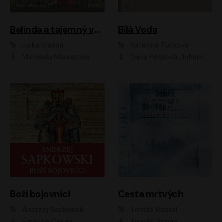
Belinda a tajemný výlet
Bílá Voda
Jolka Krásná
Kateřina Tučková
Michaela Maurerová
Dana Pešková, Johanna Tesařová, Ladislav Cigánek, Libuše Švormová, Oldřich Vlach, Pavla Tomicová, Petr Pochop, Tereza Vítů, Vanda Hybnerová
Boží bojovníci
Cesta mrtvých
Andrzej Sapkowski
Tomáš Boukal
Ernesto Čekan
Tomáš Jirman