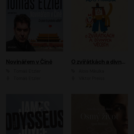
Novinářem v Číně
O zvířátkách a divných věcech
Tomáš Etzler
Alois Mikulka
Tomáš Etzler
Viktor Preiss