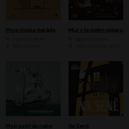
Moja čínska dekáda
Muž v hnědém obleku
Pavel Dvořák ml.
Agatha Christie
Mário Zeumer
Jitka Moučková, Jan Šťastný, Zbyšek Horák
Myši patří do nebe
Na Seně