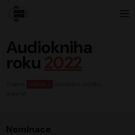
Hlavn
Men
Audiokniha roku
Audiokniha
roku
2022
Známe
vítěze
letošního ročníku
ankety!
Nominace