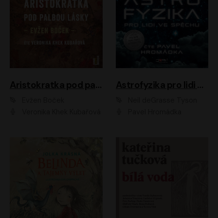
Aristokratka pod palbou lásky
Astrofyzika pro lidi ve spěchu
Evžen Boček
Neil deGrasse Tyson
Veronika Khek Kubařová
Pavel Hromádka