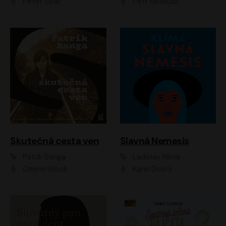
Peter Sklár
Petr Neskusil
Skutečná cesta ven
Slavná Nemesis
Patrik Banga
Ladislav Klíma
OneHotBook
Karel Dobrý