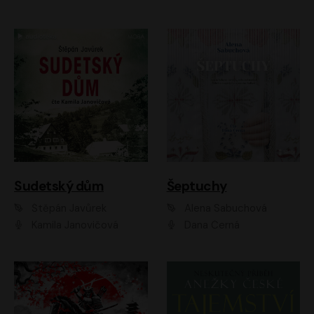
Sudetský dům
Šeptuchy
Štěpán Javůrek
Alena Sabuchová
Kamila Janovičová
Dana Černá