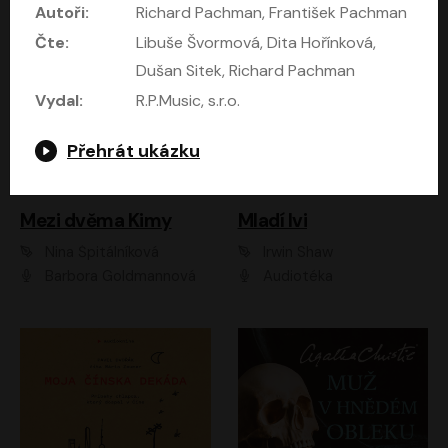
Autoři:
Richard Pachman, František Pachman
Čte:
Libuše Švormová, Dita Hořínková,
Dušan Sitek, Richard Pachman
Vydal:
R.P.Music, s.r.o.
Přehrát ukázku
Mezi dvěma Kimy
Mladí lvi
Nina Špitálníková
Irwin Shaw
Barbora Goldmannová
Audiotéka