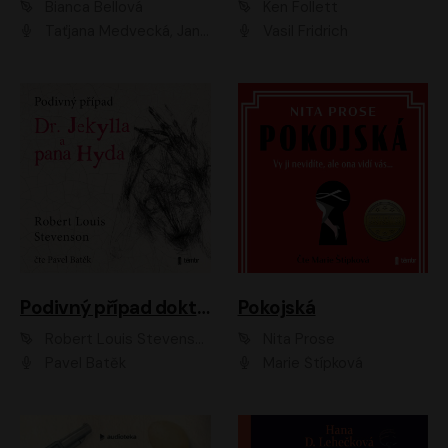
Bianca Bellová
Ken Follett
Taťjana Medvecká, Jan Vlasák
Vasil Fridrich
Podivný případ doktora Jekylla a pana Hyda
Pokojská
Robert Louis Stevenson
Nita Prose
Pavel Batěk
Marie Štípková