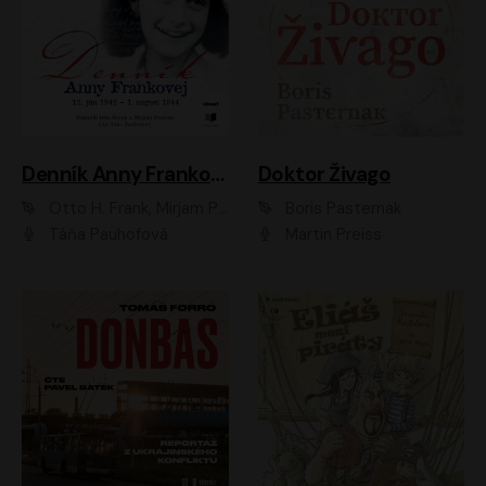
Denník Anny Frankovej
Doktor Živago
Otto H. Frank, Mirjam Pressler
Boris Pasternak
Táňa Pauhofová
Martin Preiss