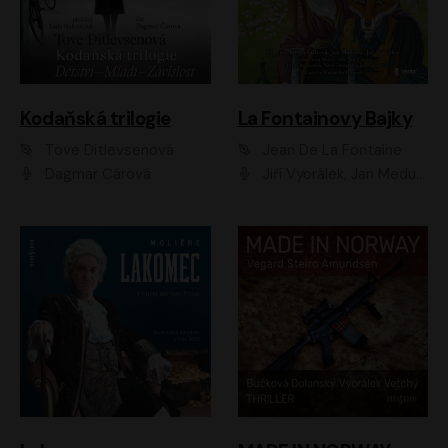
Kodaňská trilogie
La Fontainovy Bajky
Tove Ditlevsenová
Jean De La Fontaine
Dagmar Čárová
Jiří Vyorálek, Jan Meduna, Tereza Vilišová, Jitka Molavcová, Jan Vlasák, Petr Čtvrtníček, Vasil Fridrich, Jan Cina