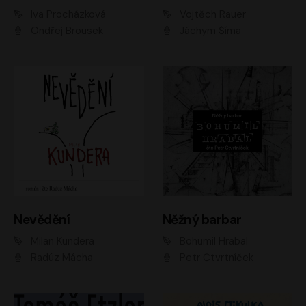
Iva Procházková
Vojtěch Rauer
Ondřej Brousek
Jáchym Šíma
Nevědění
Něžný barbar
Milan Kundera
Bohumil Hrabal
Radúz Mácha
Petr Čtvrtníček