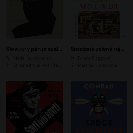
Slovutný pán prezident
Smažená zelená rajčata ve Whistle Stop Cafe
Madeline Vadkerty
Fannie Flaggová
Zuzana Kronerová, František Kovár, Božidara Turzonovová, Ľuboš Kostelný, Kristína Svarinská, Miro Noga, Richard Stanke, Lucia Siposová, Marián Miezga, Dado Nagy, Slávka Halčáková, Peter Rúfus, Filip Tůma, Lukáš Latinák, Dušan Kaprálik, Jana Oľhová, Stano Staško, Michal Hudák, Martin Kaprálik, Robo Jakab, Andrej Bán, Ivan Martinka, Martin Brezović, Patrik Lučan, Ondrej Kořínek, Scarlett Čanakyová, Andrej Žiarovský, Norbert Moravanský, Miro Králik, Marko Vrzgula, Ján Štrbák, Oliver Koniar, Roman Jaroš, Ján Kardoš, Barbora Kardošová, Ivan Kamenec, Madeline Vadkerty
Martina Hudečková