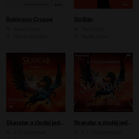
Robinson Crusoe
Sicilián
Daniel Defoe
Mario Puzo
Martin Stránský
Marek Vašut
Skandar a zlodej jednorožcov
Skandar a zloděj jednorožců
A. F. Steadman
A. F. Steadmanová