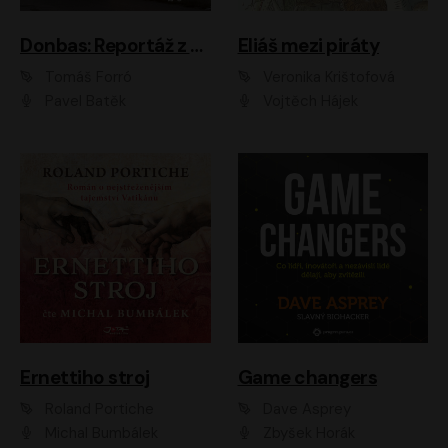
Donbas: Reportáž z ukrajinského konfliktu
Eliáš mezi piráty
Tomáš Forró
Veronika Krištofová
Pavel Batěk
Vojtěch Hájek
Ernettiho stroj
Game changers
Roland Portiche
Dave Asprey
Michal Bumbálek
Zbyšek Horák