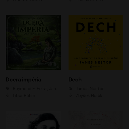
Dcera impéria
Dech
Raymond E. Feist, Janny Wurts
James Nestor
Libor Böhm
Zbyšek Horák