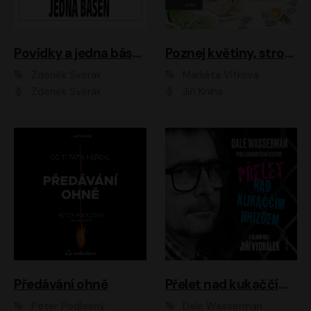
Povídky a jedna báseň
Poznej květiny, stromy, zvířátka
Zdeněk Svěrák
Markéta Vítková
Zdeněk Svěrák
Jiří Kniha
Předávání ohně
Přelet nad kukaččím hnízdem
Peter Podlesný
Dale Wasserman