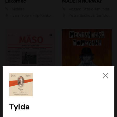
Lakomec
MADE IN NORWAY
Moliére
Vegard Steiro Amundsen
Ivan Trojan, Filip Kaňkovský, Ondřej Brousek, Anežka Šťastná, Klára Suchá, Jaromír Meduna, Dana Černá, Václav Vydra, Jiří Knot, Petr Lněnička, Lubor Šplíchal, Jiří Maryško, Petr Šplíchal
Petra Bučková, Jan Dolanský, Jiří Vyorálek, Ondřej Rychlý, Ondřej Vetchý, Klára Suchá, Jan Vlasák, Jana Stryková, Igor Bareš, Miroslav Etzler
Mäso
Mechanický pomeranč
Arpád Soltész
Anthony Burgess
Přemysl Boublík
David Novotný
Tylda