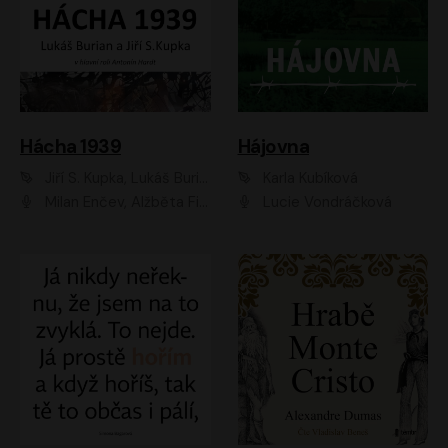
Hácha 1939
Hájovna
Jiří S. Kupka, Lukáš Burian
Karla Kubíková
Milan Enčev, Alžběta Fišerová, Marek Helma, Antonín Hardt, Jitka Sedláčková, Lukáš Burian, Vojtěch Havelka
Lucie Vondráčková