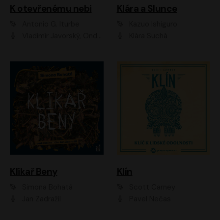
K otevřenému nebi
Klára a Slunce
Antonio G. Iturbe
Kazuo Ishiguro
Vladimír Javorský, Ondřej Brousek
Klára Suchá
Klikař Beny
Klín
Simona Bohatá
Scott Carney
Jan Zadražil
Pavel Nečas