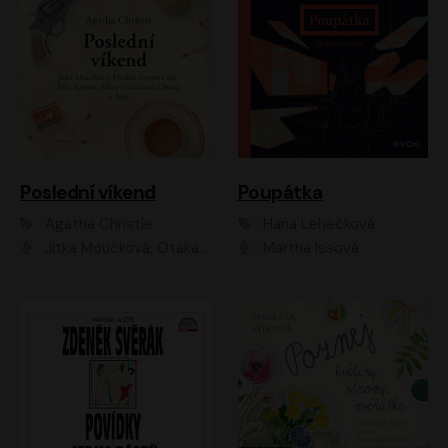
Poslední víkend
Poupátka
Agatha Christie
Hana Lehečková
Jitka Moučková, Otakar Brousek ml., Lenka Termerová, Šárka Krausová, Radek Hoppe, Petr Stach, Viktor Dvořák, Klára Oltová, Andrea Elsnerová, Saša Rašilov, Vojtěch Hájek, Barbora Vágnerová
Martha Issová