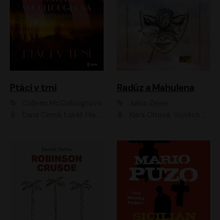
Ptáci v trní
Radúz a Mahulena
Colleen McCulloughová
Julius Zeyer
Dana Černá, Lukáš Hlavica
Klára Oltová, Vojtěch Hájek, Růžena Merunková, Dušan Sitek, Simona Postlerová, Ljuba Krbová, Petr Lněnička, Saša Rašilov