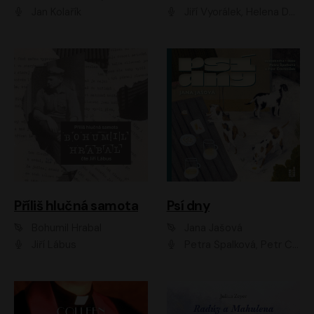
Jan Kolařík
Jiří Vyorálek, Helena Dvořáková, Pavel Šimčík, Ondřej Rychlý, Radek Holub, Filip Kaňkovský, Luboš Veselý, Tomáš Dastlík, Tereza Dočkalová, David Nyč
Příliš hlučná samota
Psí dny
Bohumil Hrabal
Jana Jašová
Jiří Lábus
Petra Špalková, Petr Čtvrtníček