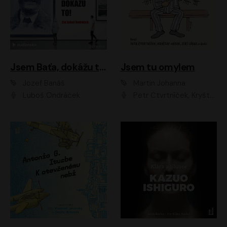
Jsem Baťa, dokážu to!
Jsem tu omylem
Jozef Banáš
Martin Johanna
Luboš Ondráček
Petr Čtvrtníček, Kryštof Hádek, Jiří Lábus, Dana Černá, Miroslav Táborský, Oldřich Navrátil, Milan Šteindler, David Vávra, Marie Tomsová