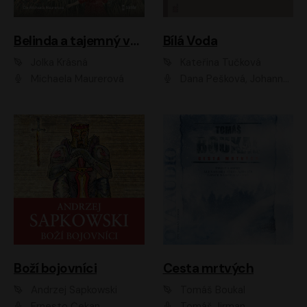
Belinda a tajemný výlet
Bílá Voda
Jolka Krásná
Kateřina Tučková
Michaela Maurerová
Dana Pešková, Johanna Tesařová, Ladislav Cigánek, Libuše Švormová, Oldřich Vlach, Pavla Tomicová, Petr Pochop, Tereza Vítů, Vanda Hybnerová
Boží bojovníci
Cesta mrtvých
Andrzej Sapkowski
Tomáš Boukal
Ernesto Čekan
Tomáš Jirman