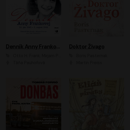
Denník Anny Frankovej
Doktor Živago
Otto H. Frank, Mirjam Pressler
Boris Pasternak
Táňa Pauhofová
Martin Preiss