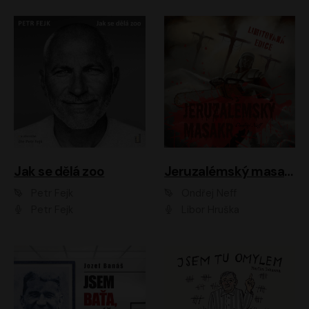
Jak se dělá zoo
Jeruzalémský masakr
Petr Fejk
Ondřej Neff
Petr Fejk
Libor Hruška