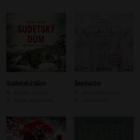
Sudetský dům
Šeptuchy
Štěpán Javůrek
Alena Sabuchová
Kamila Janovičová
Dana Černá