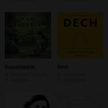
Dcera impéria
Dech
Raymond E. Feist, Janny Wurts
James Nestor
Libor Böhm
Zbyšek Horák