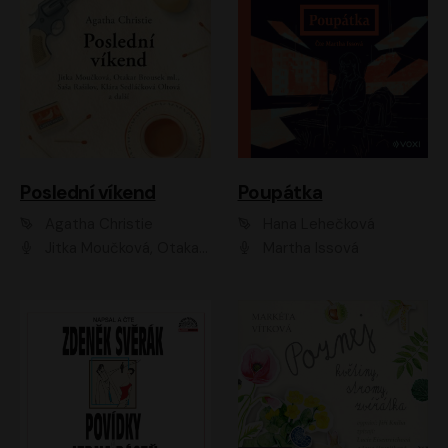
Poslední víkend
Poupátka
Agatha Christie
Hana Lehečková
Jitka Moučková, Otakar Brousek ml., Lenka Termerová, Šárka Krausová, Radek Hoppe, Petr Stach, Viktor Dvořák, Klára Oltová, Andrea Elsnerová, Saša Rašilov, Vojtěch Hájek, Barbora Vágnerová
Martha Issová