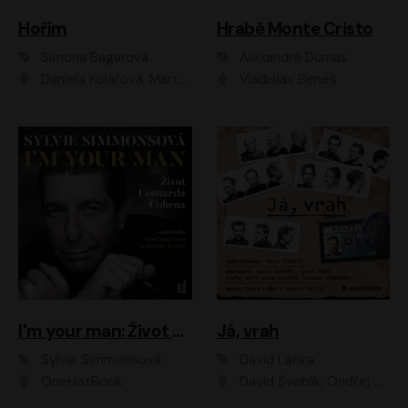
Hořím
Hrabě Monte Cristo
Simona Bagarová
Alexandre Dumas
Daniela Kolářová, Martha Issová, Pavel Řezníček, Klára Melíšková, Kryštof Hádek, Zdeněk Svěrák, Simona Bagarová
Vladislav Beneš
I'm your man: Život Leonarda Cohena
Já, vrah
Sylvie Simmonsová
David Laňka
OneHotBook
David Švehlík, Ondřej Malý, Anna Fialová, Cyril Dobrý, Vojtěch Vondráček, David Novotný, Ladislav Cigánek