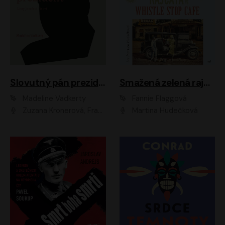
Slovutný pán prezident
Smažená zelená rajčata ve Whistle Stop Cafe
Madeline Vadkerty
Fannie Flaggová
Zuzana Kronerová, František Kovár, Božidara Turzonovová, Ľuboš Kostelný, Kristína Svarinská, Miro Noga, Richard Stanke, Lucia Siposová, Marián Miezga, Dado Nagy, Slávka Halčáková, Peter Rúfus, Filip Tůma, Lukáš Latinák, Dušan Kaprálik, Jana Oľhová, Stano Staško, Michal Hudák, Martin Kaprálik, Robo Jakab, Andrej Bán, Ivan Martinka, Martin Brezović, Patrik Lučan, Ondrej Kořínek, Scarlett Čanakyová, Andrej Žiarovský, Norbert Moravanský, Miro Králik, Marko Vrzgula, Ján Štrbák, Oliver Koniar, Roman Jaroš, Ján Kardoš, Barbora Kardošová, Ivan Kamenec, Madeline Vadkerty
Martina Hudečková