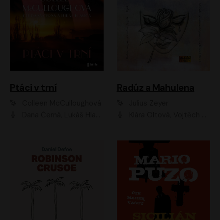
Ptáci v trní
Radúz a Mahulena
Colleen McCulloughová
Julius Zeyer
Dana Černá, Lukáš Hlavica
Klára Oltová, Vojtěch Hájek, Růžena Merunková, Dušan Sitek, Simona Postlerová, Ljuba Krbová, Petr Lněnička, Saša Rašilov