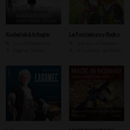
Kodaňská trilogie
La Fontainovy Bajky
Tove Ditlevsenová
Jean De La Fontaine
Dagmar Čárová
Jiří Vyorálek, Jan Meduna, Tereza Vilišová, Jitka Molavcová, Jan Vlasák, Petr Čtvrtníček, Vasil Fridrich, Jan Cina