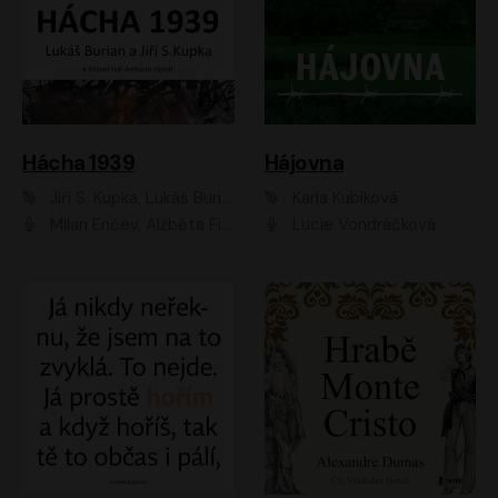
Hácha 1939
Hájovna
Jiří S. Kupka, Lukáš Burian
Karla Kubíková
Milan Enčev, Alžběta Fišerová, Marek Helma, Antonín Hardt, Jitka Sedláčková, Lukáš Burian, Vojtěch Havelka
Lucie Vondráčková