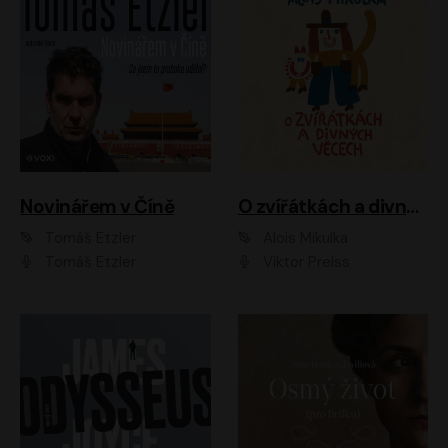
Novinářem v Číně
O zvířátkách a divných věcech
Tomáš Etzler
Alois Mikulka
Tomáš Etzler
Viktor Preiss