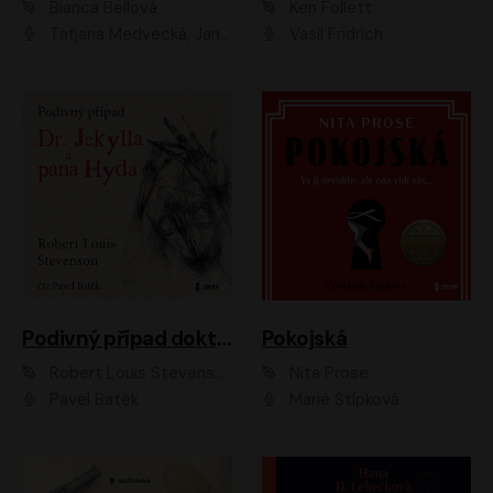
Bianca Bellová
Ken Follett
Taťjana Medvecká, Jan Vlasák
Vasil Fridrich
Podivný případ doktora Jekylla a pana Hyda
Pokojská
Robert Louis Stevenson
Nita Prose
Pavel Batěk
Marie Štípková