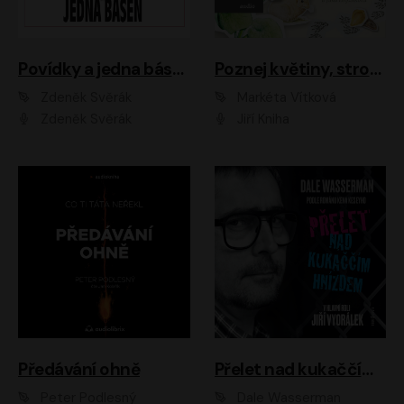
Povídky a jedna báseň
Poznej květiny, stromy, zvířátka
Zdeněk Svěrák
Markéta Vítková
Zdeněk Svěrák
Jiří Kniha
Předávání ohně
Přelet nad kukaččím hnízdem
Peter Podlesný
Dale Wasserman