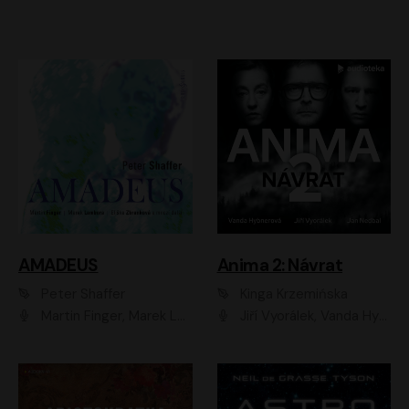
AMADEUS
Anima 2: Návrat
Peter Shaffer
Kinga Krzemińska
Martin Finger, Marek Lambora, Eliška Zbanková, Martin Písařík, Václav Neužil, Kamil Halbich, Aleš Procházka, Miroslav Táborský, Hanuš Bor, Jan Hájek
Jiří Vyorálek, Vanda Hybnerová, Jan Nedbal, Tereza Vilišová, Matylda Miškovská, Johana Tesařová, Jana Boušková, Ivana Uhlířová, Martin Myšička, Dana Černá, Ladislav Frej, Miroslav Hanuš, Zuzana Kronerová, Pavel Neškudla, Luboš Veselý, Jan Holík, Ondřej Malý, Leoš Noha, Karolína Baranová, Jan Battěk, Kryštof Bartoš, Daniela Čermáková, Hanuš Bor, Petr Gojda, Lucie Laňková, Jan Horák Radúz Mácha, Jan Meduna, Marta Menes, Jaromíra Mílová, Michal Sieczkowski, Jiří Suchánek, Anežka Šťastná, Lenka Vrtišková - Nejezchlebová, Jiří Wohanka