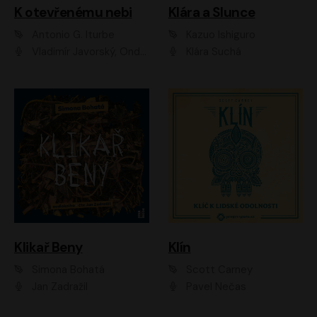
K otevřenému nebi
Klára a Slunce
Antonio G. Iturbe
Kazuo Ishiguro
Vladimír Javorský, Ondřej Brousek
Klára Suchá
Klikař Beny
Klín
Simona Bohatá
Scott Carney
Jan Zadražil
Pavel Nečas