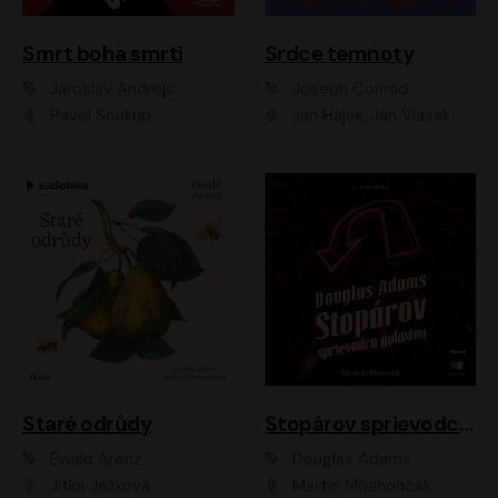
Smrt boha smrti
Srdce temnoty
Jaroslav Andrejs
Joseph Conrad
Pavel Soukup
Jan Hájek, Jan Vlasák
Staré odrůdy
Stopárov sprievodca galaxiou
Ewald Arenz
Douglas Adams
Jitka Ježková
Martin Mňahončák