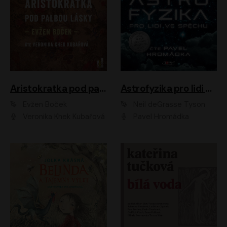
Aristokratka pod palbou lásky
Astrofyzika pro lidi ve spěchu
Evžen Boček
Neil deGrasse Tyson
Veronika Khek Kubařová
Pavel Hromádka