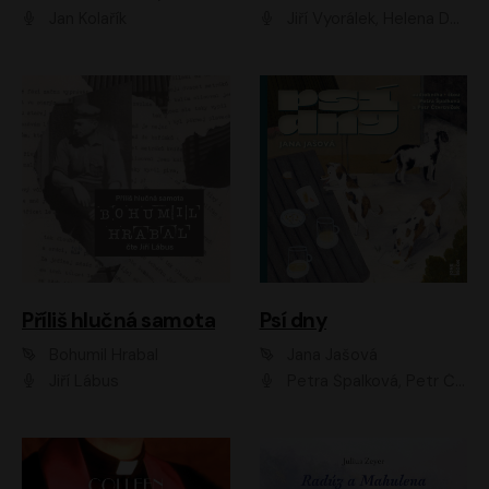
Jan Kolařík
Jiří Vyorálek, Helena Dvořáková, Pavel Šimčík, Ondřej Rychlý, Radek Holub, Filip Kaňkovský, Luboš Veselý, Tomáš Dastlík, Tereza Dočkalová, David Nyč
Příliš hlučná samota
Psí dny
Bohumil Hrabal
Jana Jašová
Jiří Lábus
Petra Špalková, Petr Čtvrtníček