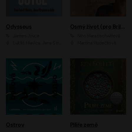
Odysseus
Osmý život (pro Brilku)
James Joyce
Nino Haratischwiliová
Lukáš Hlavica, Jana Stryková
Martina Hudečková
Ostrov
Pilíře země