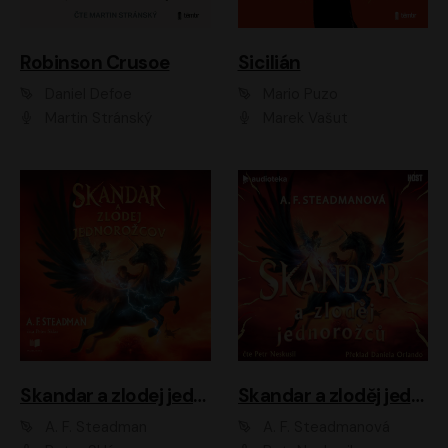
Robinson Crusoe
Sicilián
Daniel Defoe
Mario Puzo
Martin Stránský
Marek Vašut
Skandar a zlodej jednorožcov
Skandar a zloděj jednorožců
A. F. Steadman
A. F. Steadmanová