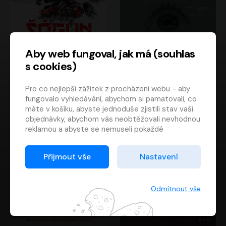
Aby web fungoval, jak má (souhlas
s cookies)
Šógun
Tajemství
Pro co nejlepší zážitek z procházení webu - aby
James Clavell
Tereza Dobiášová
fungovalo vyhledávání, abychom si pamatovali, co
Pavel Soukup
Milena Steinmasslová
máte v košíku, abyste jednoduše zjistili stav vaší
objednávky, abychom vás neobtěžovali nevhodnou
reklamou a abyste se nemuseli pokaždé
přihlašovat.
Proto od vás potřebujeme souhlas se
Přijmout vše
Nastavení
zpracováním souborů cookies
, tj. malých souborů,
které se dočasně ukládají ve vašem prohlížeči.
Děkujeme, že nám ho dáte a pomůžete nám tak
Odmítnout vše
web zlepšovat.