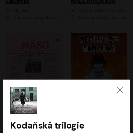
Lakomec
MADE IN NORWAY
Moliére
Vegard Steiro Amundsen
Ivan Trojan, Filip Kaňkovský, Ondřej Brousek, Anežka Šťastná, Klára Suchá, Jaromír Meduna, Dana Černá, Václav Vydra, Jiří Knot, Petr Lněnička, Lubor Šplíchal, Jiří Maryško, Petr Šplíchal
Petra Bučková, Jan Dolanský, Jiří Vyorálek, Ondřej Rychlý, Ondřej Vetchý, Klára Suchá, Jan Vlasák, Jana Stryková, Igor Bareš, Miroslav Etzler
Mäso
Mechanický pomeranč
Arpád Soltész
Anthony Burgess
Přemysl Boublík
David Novotný
Kodaňská trilogie