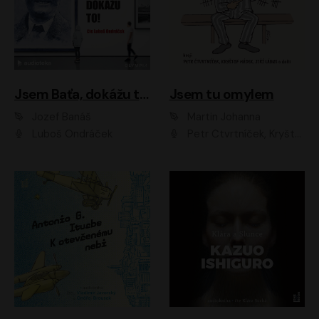
Jsem Baťa, dokážu to!
Jsem tu omylem
Jozef Banáš
Martin Johanna
Luboš Ondráček
Petr Čtvrtníček, Kryštof Hádek, Jiří Lábus, Dana Černá, Miroslav Táborský, Oldřich Navrátil, Milan Šteindler, David Vávra, Marie Tomsová