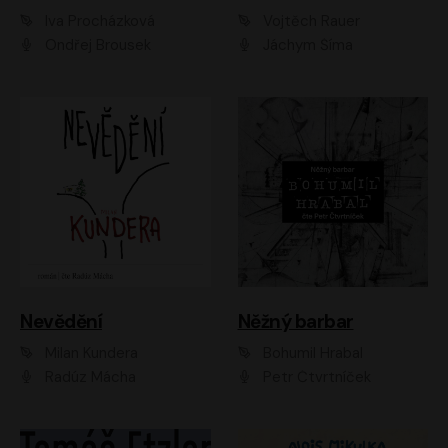
Iva Procházková
Vojtěch Rauer
Ondřej Brousek
Jáchym Šíma
Nevědění
Něžný barbar
Milan Kundera
Bohumil Hrabal
Radúz Mácha
Petr Čtvrtníček