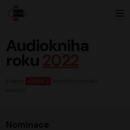
Hlavn
Men
Audiokniha roku
Audiokniha
roku
2022
Známe
vítěze
letošního ročníku
ankety!
Nominace