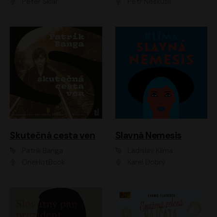
Peter Sklár
Petr Neskusil
Skutečná cesta ven
Slavná Nemesis
Patrik Banga
Ladislav Klíma
OneHotBook
Karel Dobrý