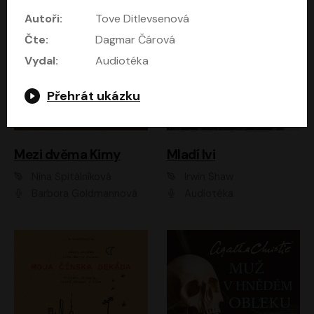
Autoři:
Tove Ditlevsenová
Čte:
Dagmar Čárová
Vydal:
Audiotéka
Přehrát ukázku
Mezi dvěma Kimy
Mladí lvi
Nina Špitálníková
Irwin Shaw
Barbora Goldmannová
Audiotéka