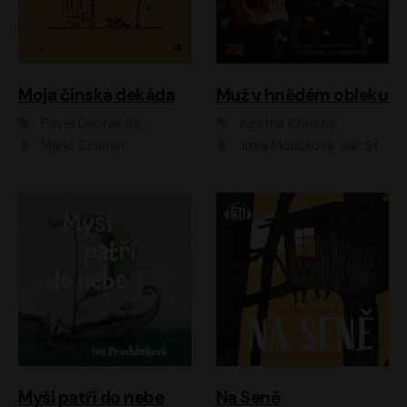
Moja čínska dekáda
Muž v hnědém obleku
Pavel Dvořák ml.
Agatha Christie
Mário Zeumer
Jitka Moučková, Jan Šťastný, Zbyšek Horák
Myši patří do nebe
Na Seně