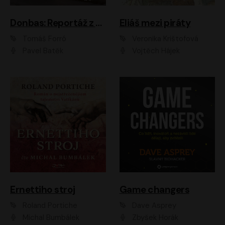
Donbas: Reportáž z ukrajinského konfliktu
Eliáš mezi piráty
Tomáš Forró
Veronika Krištofová
Pavel Batěk
Vojtěch Hájek
Ernettiho stroj
Game changers
Roland Portiche
Dave Asprey
Michal Bumbálek
Zbyšek Horák