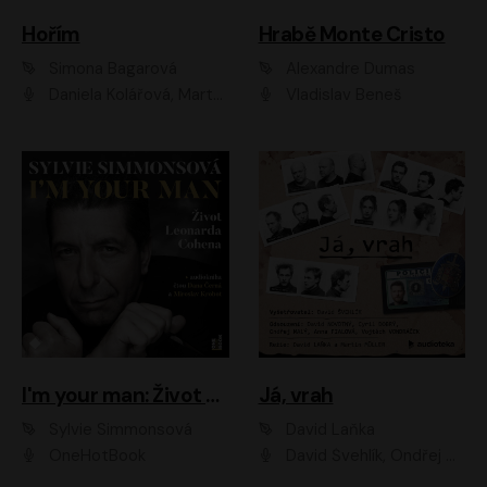
Hořím
Hrabě Monte Cristo
Simona Bagarová
Alexandre Dumas
Daniela Kolářová, Martha Issová, Pavel Řezníček, Klára Melíšková, Kryštof Hádek, Zdeněk Svěrák, Simona Bagarová
Vladislav Beneš
I'm your man: Život Leonarda Cohena
Já, vrah
Sylvie Simmonsová
David Laňka
OneHotBook
David Švehlík, Ondřej Malý, Anna Fialová, Cyril Dobrý, Vojtěch Vondráček, David Novotný, Ladislav Cigánek