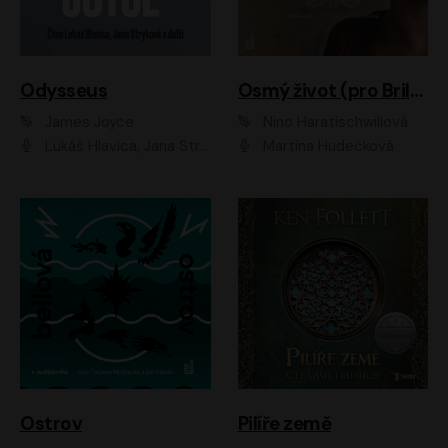
Odysseus
Osmý život (pro Brilku)
James Joyce
Nino Haratischwiliová
Lukáš Hlavica, Jana Stryková
Martina Hudečková
Ostrov
Pilíře země