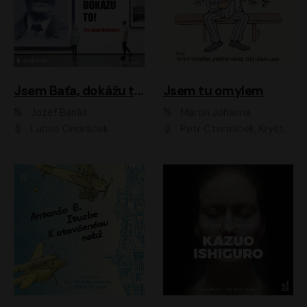
Jsem Baťa, dokážu to!
Jsem tu omylem
Jozef Banáš
Martin Johanna
Luboš Ondráček
Petr Čtvrtníček, Kryštof Hádek, Jiří Lábus, Dana Černá, Miroslav Táborský, Oldřich Navrátil, Milan Šteindler, David Vávra, Marie Tomsová