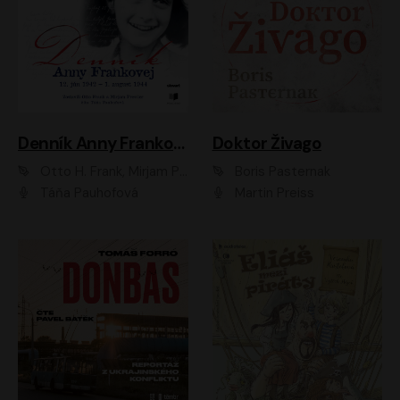
Denník Anny Frankovej
Doktor Živago
Otto H. Frank, Mirjam Pressler
Boris Pasternak
Táňa Pauhofová
Martin Preiss