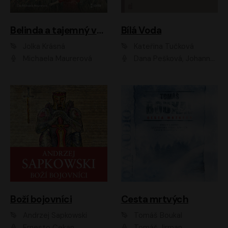
Belinda a tajemný výlet
Bílá Voda
Jolka Krásná
Kateřina Tučková
Michaela Maurerová
Dana Pešková, Johanna Tesařová, Ladislav Cigánek, Libuše Švormová, Oldřich Vlach, Pavla Tomicová, Petr Pochop, Tereza Vítů, Vanda Hybnerová
Boží bojovníci
Cesta mrtvých
Andrzej Sapkowski
Tomáš Boukal
Ernesto Čekan
Tomáš Jirman