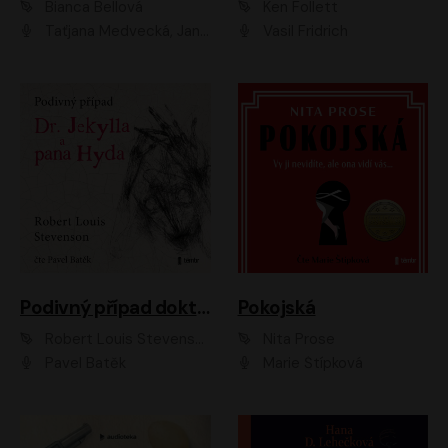
Bianca Bellová
Ken Follett
Taťjana Medvecká, Jan Vlasák
Vasil Fridrich
Podivný případ doktora Jekylla a pana Hyda
Pokojská
Robert Louis Stevenson
Nita Prose
Pavel Batěk
Marie Štípková