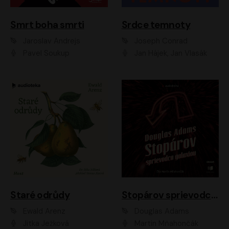
Smrt boha smrti
Srdce temnoty
Jaroslav Andrejs
Joseph Conrad
Pavel Soukup
Jan Hájek, Jan Vlasák
Staré odrůdy
Stopárov sprievodca galaxiou
Ewald Arenz
Douglas Adams
Jitka Ježková
Martin Mňahončák