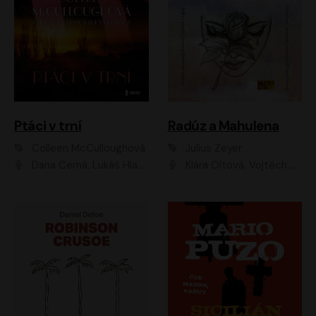
Ptáci v trní
Radúz a Mahulena
Colleen McCulloughová
Julius Zeyer
Dana Černá, Lukáš Hlavica
Klára Oltová, Vojtěch Hájek, Růžena Merunková, Dušan Sitek, Simona Postlerová, Ljuba Krbová, Petr Lněnička, Saša Rašilov