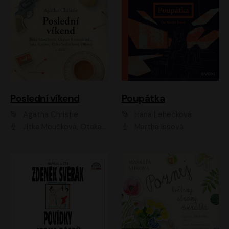
Poslední víkend
Poupátka
Agatha Christie
Hana Lehečková
Jitka Moučková, Otakar Brousek ml., Lenka Termerová, Šárka Krausová, Radek Hoppe, Petr Stach, Viktor Dvořák, Klára Oltová, Andrea Elsnerová, Saša Rašilov, Vojtěch Hájek, Barbora Vágnerová
Martha Issová