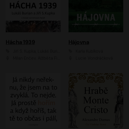
Hácha 1939
Hájovna
Jiří S. Kupka, Lukáš Burian
Karla Kubíková
Milan Enčev, Alžběta Fišerová, Marek Helma, Antonín Hardt, Jitka Sedláčková, Lukáš Burian, Vojtěch Havelka
Lucie Vondráčková