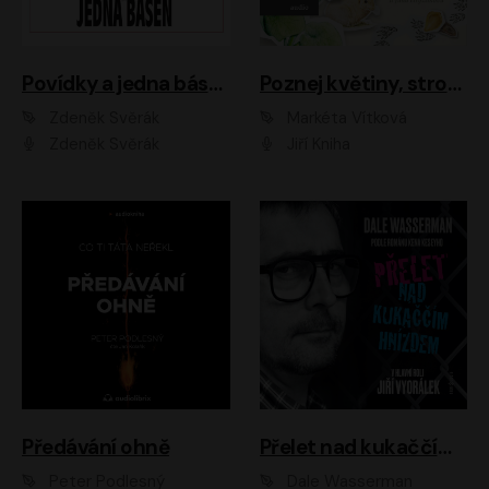
Povídky a jedna báseň
Poznej květiny, stromy, zvířátka
Zdeněk Svěrák
Markéta Vítková
Zdeněk Svěrák
Jiří Kniha
Předávání ohně
Přelet nad kukaččím hnízdem
Peter Podlesný
Dale Wasserman