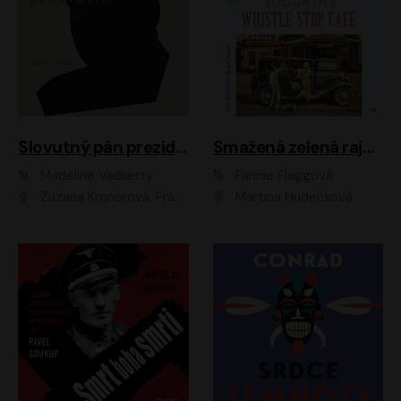
Slovutný pán prezident
Smažená zelená rajčata ve Whistle Stop Cafe
Madeline Vadkerty
Fannie Flaggová
Zuzana Kronerová, František Kovár, Božidara Turzonovová, Ľuboš Kostelný, Kristína Svarinská, Miro Noga, Richard Stanke, Lucia Siposová, Marián Miezga, Dado Nagy, Slávka Halčáková, Peter Rúfus, Filip Tůma, Lukáš Latinák, Dušan Kaprálik, Jana Oľhová, Stano Staško, Michal Hudák, Martin Kaprálik, Robo Jakab, Andrej Bán, Ivan Martinka, Martin Brezović, Patrik Lučan, Ondrej Kořínek, Scarlett Čanakyová, Andrej Žiarovský, Norbert Moravanský, Miro Králik, Marko Vrzgula, Ján Štrbák, Oliver Koniar, Roman Jaroš, Ján Kardoš, Barbora Kardošová, Ivan Kamenec, Madeline Vadkerty
Martina Hudečková