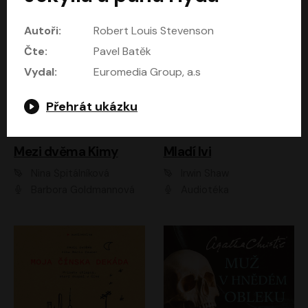
Autoři:
Robert Louis Stevenson
Čte:
Pavel Batěk
Vydal:
Euromedia Group, a.s
Přehrát ukázku
Mezi dvěma Kimy
Mladí lvi
Nina Špitálníková
Irwin Shaw
Barbora Goldmannová
Audiotéka