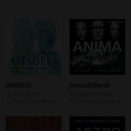
AMADEUS
Anima 2: Návrat
Peter Shaffer
Kinga Krzemińska
Martin Finger, Marek Lambora, Eliška Zbanková, Martin Písařík, Václav Neužil, Kamil Halbich, Aleš Procházka, Miroslav Táborský, Hanuš Bor, Jan Hájek
Jiří Vyorálek, Vanda Hybnerová, Jan Nedbal, Tereza Vilišová, Matylda Miškovská, Johana Tesařová, Jana Boušková, Ivana Uhlířová, Martin Myšička, Dana Černá, Ladislav Frej, Miroslav Hanuš, Zuzana Kronerová, Pavel Neškudla, Luboš Veselý, Jan Holík, Ondřej Malý, Leoš Noha, Karolína Baranová, Jan Battěk, Kryštof Bartoš, Daniela Čermáková, Hanuš Bor, Petr Gojda, Lucie Laňková, Jan Horák Radúz Mácha, Jan Meduna, Marta Menes, Jaromíra Mílová, Michal Sieczkowski, Jiří Suchánek, Anežka Šťastná, Lenka Vrtišková - Nejezchlebová, Jiří Wohanka