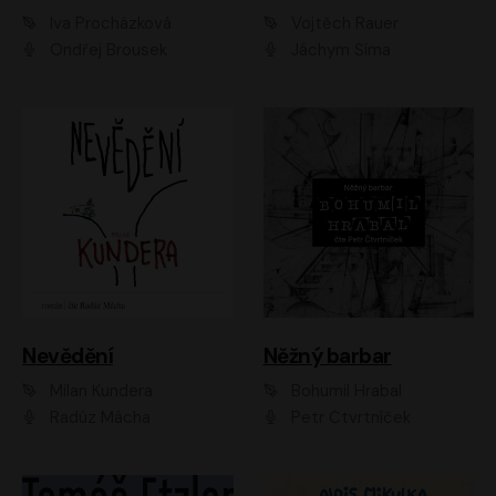
Iva Procházková
Vojtěch Rauer
Ondřej Brousek
Jáchym Šíma
Nevědění
Něžný barbar
Milan Kundera
Bohumil Hrabal
Radúz Mácha
Petr Čtvrtníček