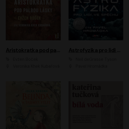
Aristokratka pod palbou lásky
Astrofyzika pro lidi ve spěchu
Evžen Boček
Neil deGrasse Tyson
Veronika Khek Kubařová
Pavel Hromádka