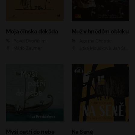
Moja čínska dekáda
Muž v hnědém obleku
Pavel Dvořák ml.
Agatha Christie
Mário Zeumer
Jitka Moučková, Jan Šťastný, Zbyšek Horák
Myši patří do nebe
Na Seně