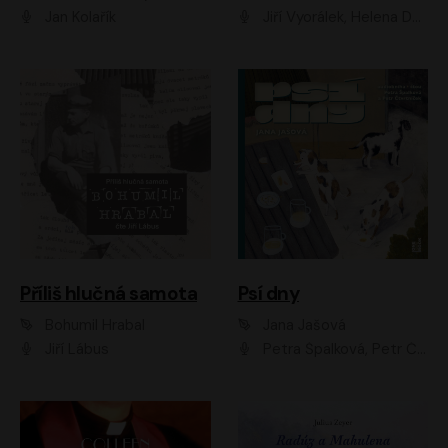
Jan Kolařík
Jiří Vyorálek, Helena Dvořáková, Pavel Šimčík, Ondřej Rychlý, Radek Holub, Filip Kaňkovský, Luboš Veselý, Tomáš Dastlík, Tereza Dočkalová, David Nyč
Příliš hlučná samota
Psí dny
Bohumil Hrabal
Jana Jašová
Jiří Lábus
Petra Špalková, Petr Čtvrtníček