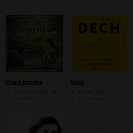
Dcera impéria
Dech
Raymond E. Feist, Janny Wurts
James Nestor
Libor Böhm
Zbyšek Horák