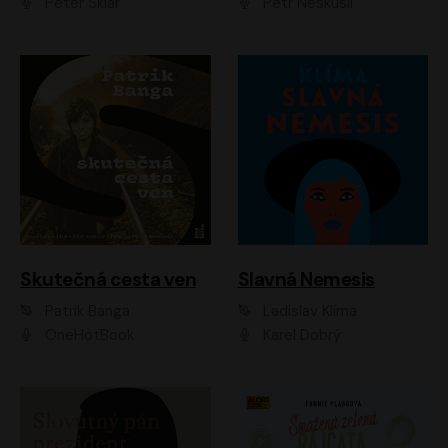
Peter Sklár
Petr Neskusil
Skutečná cesta ven
Slavná Nemesis
Patrik Banga
Ladislav Klíma
OneHotBook
Karel Dobrý