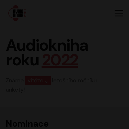
Hlavn
Men
Audiokniha roku
Audiokniha
roku
2022
Známe
vítěze
letošního ročníku
ankety!
Nominace