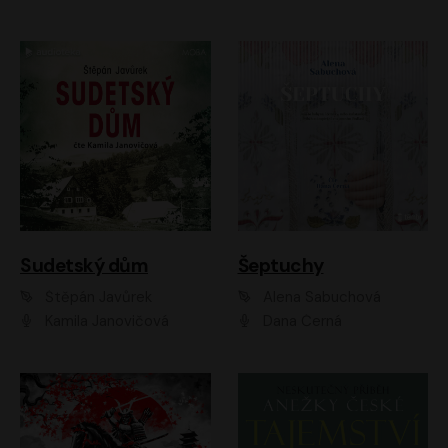
Sudetský dům
Šeptuchy
Štěpán Javůrek
Alena Sabuchová
Kamila Janovičová
Dana Černá