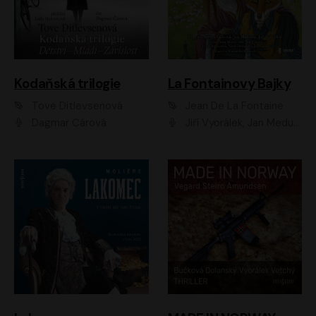
Kodaňská trilogie
La Fontainovy Bajky
Tove Ditlevsenová
Jean De La Fontaine
Dagmar Čárová
Jiří Vyorálek, Jan Meduna, Tereza Vilišová, Jitka Molavcová, Jan Vlasák, Petr Čtvrtníček, Vasil Fridrich, Jan Cina