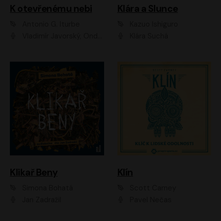
K otevřenému nebi
Klára a Slunce
Antonio G. Iturbe
Kazuo Ishiguro
Vladimír Javorský, Ondřej Brousek
Klára Suchá
Klikař Beny
Klín
Simona Bohatá
Scott Carney
Jan Zadražil
Pavel Nečas