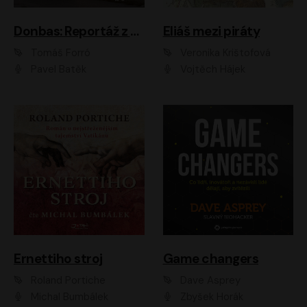
Donbas: Reportáž z ukrajinského konfliktu
Eliáš mezi piráty
Tomáš Forró
Veronika Krištofová
Pavel Batěk
Vojtěch Hájek
Ernettiho stroj
Game changers
Roland Portiche
Dave Asprey
Michal Bumbálek
Zbyšek Horák