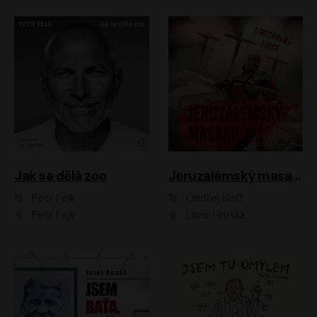
Jak se dělá zoo
Jeruzalémský masakr
Petr Fejk
Ondřej Neff
Petr Fejk
Libor Hruška