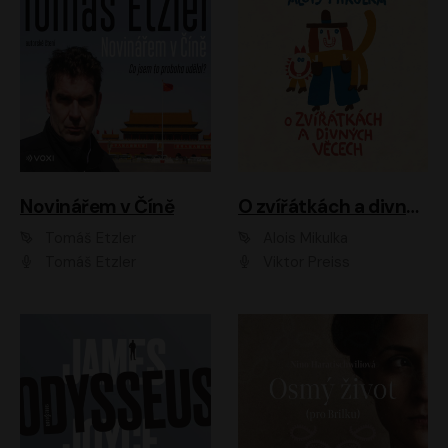
Novinářem v Číně
O zvířátkách a divných věcech
Tomáš Etzler
Alois Mikulka
Tomáš Etzler
Viktor Preiss