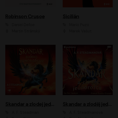
Robinson Crusoe
Sicilián
Daniel Defoe
Mario Puzo
Martin Stránský
Marek Vašut
Skandar a zlodej jednorožcov
Skandar a zloděj jednorožců
A. F. Steadman
A. F. Steadmanová