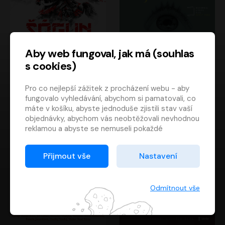
Aby web fungoval, jak má (souhlas
s cookies)
Šógun
Tajemství
Pro co nejlepší zážitek z procházení webu - aby
James Clavell
Tereza Dobiášová
fungovalo vyhledávání, abychom si pamatovali, co
Pavel Soukup
Milena Steinmasslová
máte v košíku, abyste jednoduše zjistili stav vaší
objednávky, abychom vás neobtěžovali nevhodnou
reklamou a abyste se nemuseli pokaždé
přihlašovat.
Proto od vás potřebujeme souhlas se
Přijmout vše
Nastavení
zpracováním souborů cookies
, tj. malých souborů,
které se dočasně ukládají ve vašem prohlížeči.
Děkujeme, že nám ho dáte a pomůžete nám tak
Odmítnout vše
web zlepšovat.