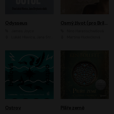
Odysseus
Osmý život (pro Brilku)
James Joyce
Nino Haratischwiliová
Lukáš Hlavica, Jana Stryková
Martina Hudečková
Ostrov
Pilíře země