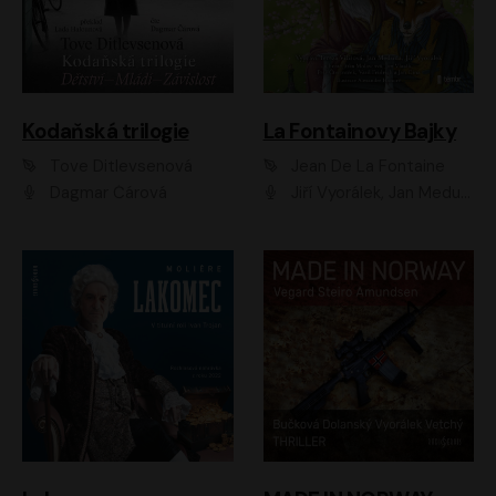
Kodaňská trilogie
La Fontainovy Bajky
Tove Ditlevsenová
Jean De La Fontaine
Dagmar Čárová
Jiří Vyorálek, Jan Meduna, Tereza Vilišová, Jitka Molavcová, Jan Vlasák, Petr Čtvrtníček, Vasil Fridrich, Jan Cina