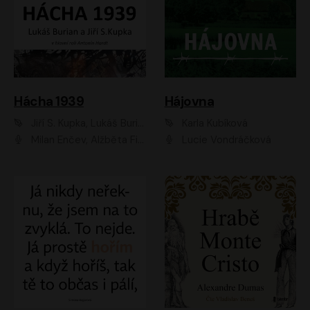
Hácha 1939
Hájovna
Jiří S. Kupka, Lukáš Burian
Karla Kubíková
Milan Enčev, Alžběta Fišerová, Marek Helma, Antonín Hardt, Jitka Sedláčková, Lukáš Burian, Vojtěch Havelka
Lucie Vondráčková