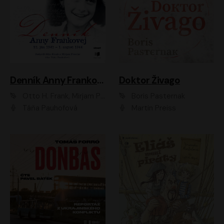
Denník Anny Frankovej
Doktor Živago
Otto H. Frank, Mirjam Pressler
Boris Pasternak
Táňa Pauhofová
Martin Preiss