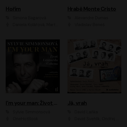
Hořím
Hrabě Monte Cristo
Simona Bagarová
Alexandre Dumas
Daniela Kolářová, Martha Issová, Pavel Řezníček, Klára Melíšková, Kryštof Hádek, Zdeněk Svěrák, Simona Bagarová
Vladislav Beneš
I'm your man: Život Leonarda Cohena
Já, vrah
Sylvie Simmonsová
David Laňka
OneHotBook
David Švehlík, Ondřej Malý, Anna Fialová, Cyril Dobrý, Vojtěch Vondráček, David Novotný, Ladislav Cigánek