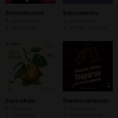
Smrt boha smrti
Srdce temnoty
Jaroslav Andrejs
Joseph Conrad
Pavel Soukup
Jan Hájek, Jan Vlasák
Staré odrůdy
Stopárov sprievodca galaxiou
Ewald Arenz
Douglas Adams
Jitka Ježková
Martin Mňahončák