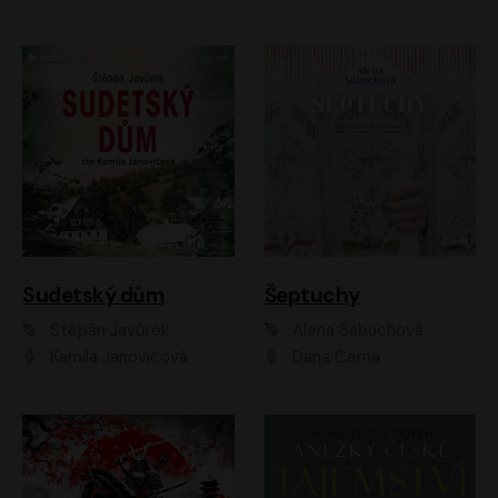
Sudetský dům
Šeptuchy
Štěpán Javůrek
Alena Sabuchová
Kamila Janovičová
Dana Černá