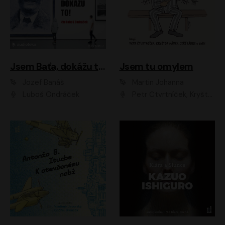
Jsem Baťa, dokážu to!
Jsem tu omylem
Jozef Banáš
Martin Johanna
Luboš Ondráček
Petr Čtvrtníček, Kryštof Hádek, Jiří Lábus, Dana Černá, Miroslav Táborský, Oldřich Navrátil, Milan Šteindler, David Vávra, Marie Tomsová