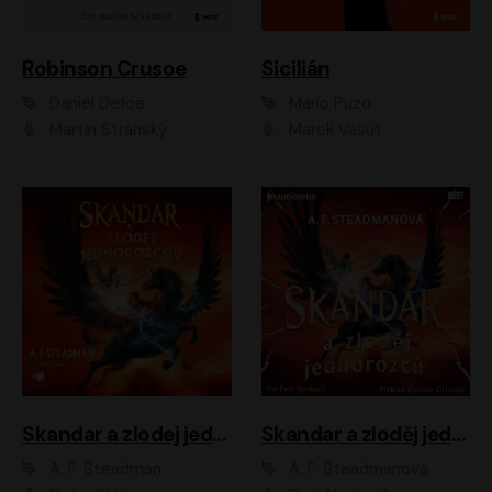
Robinson Crusoe
Sicilián
Daniel Defoe
Mario Puzo
Martin Stránský
Marek Vašut
Skandar a zlodej jednorožcov
Skandar a zloděj jednorožců
A. F. Steadman
A. F. Steadmanová