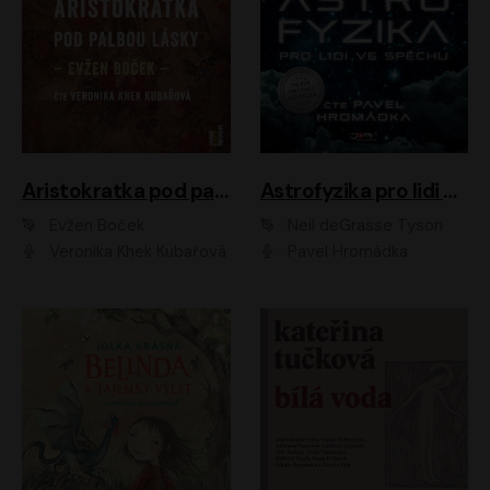
Aristokratka pod palbou lásky
Astrofyzika pro lidi ve spěchu
Evžen Boček
Neil deGrasse Tyson
Veronika Khek Kubařová
Pavel Hromádka