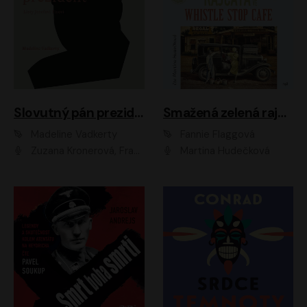
Slovutný pán prezident
Smažená zelená rajčata ve Whistle Stop Cafe
Madeline Vadkerty
Fannie Flaggová
Zuzana Kronerová, František Kovár, Božidara Turzonovová, Ľuboš Kostelný, Kristína Svarinská, Miro Noga, Richard Stanke, Lucia Siposová, Marián Miezga, Dado Nagy, Slávka Halčáková, Peter Rúfus, Filip Tůma, Lukáš Latinák, Dušan Kaprálik, Jana Oľhová, Stano Staško, Michal Hudák, Martin Kaprálik, Robo Jakab, Andrej Bán, Ivan Martinka, Martin Brezović, Patrik Lučan, Ondrej Kořínek, Scarlett Čanakyová, Andrej Žiarovský, Norbert Moravanský, Miro Králik, Marko Vrzgula, Ján Štrbák, Oliver Koniar, Roman Jaroš, Ján Kardoš, Barbora Kardošová, Ivan Kamenec, Madeline Vadkerty
Martina Hudečková