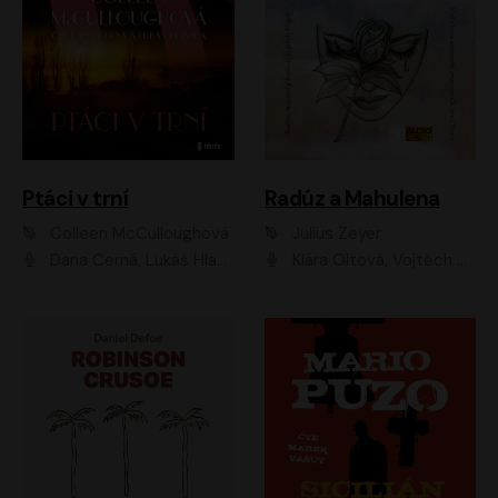
Ptáci v trní
Radúz a Mahulena
Colleen McCulloughová
Julius Zeyer
Dana Černá, Lukáš Hlavica
Klára Oltová, Vojtěch Hájek, Růžena Merunková, Dušan Sitek, Simona Postlerová, Ljuba Krbová, Petr Lněnička, Saša Rašilov