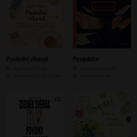
Poslední víkend
Poupátka
Agatha Christie
Hana Lehečková
Jitka Moučková, Otakar Brousek ml., Lenka Termerová, Šárka Krausová, Radek Hoppe, Petr Stach, Viktor Dvořák, Klára Oltová, Andrea Elsnerová, Saša Rašilov, Vojtěch Hájek, Barbora Vágnerová
Martha Issová