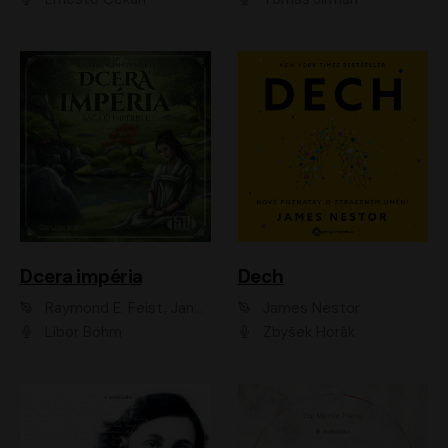
Dcera impéria
Dech
Raymond E. Feist, Janny Wurts
James Nestor
Libor Böhm
Zbyšek Horák