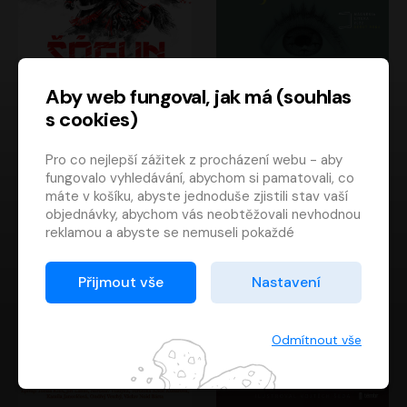
Aby web fungoval, jak má (souhlas
s cookies)
Šógun
Tajemství
Pro co nejlepší zážitek z procházení webu - aby
James Clavell
Tereza Dobiášová
fungovalo vyhledávání, abychom si pamatovali, co
Pavel Soukup
Milena Steinmasslová
máte v košíku, abyste jednoduše zjistili stav vaší
objednávky, abychom vás neobtěžovali nevhodnou
reklamou a abyste se nemuseli pokaždé
přihlašovat.
Proto od vás potřebujeme souhlas se
Přijmout vše
Nastavení
zpracováním souborů cookies
, tj. malých souborů,
které se dočasně ukládají ve vašem prohlížeči.
Děkujeme, že nám ho dáte a pomůžete nám tak
Odmítnout vše
web zlepšovat.