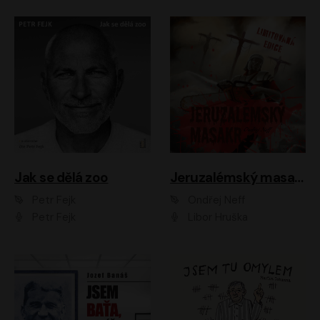
Jak se dělá zoo
Jeruzalémský masakr
Petr Fejk
Ondřej Neff
Petr Fejk
Libor Hruška