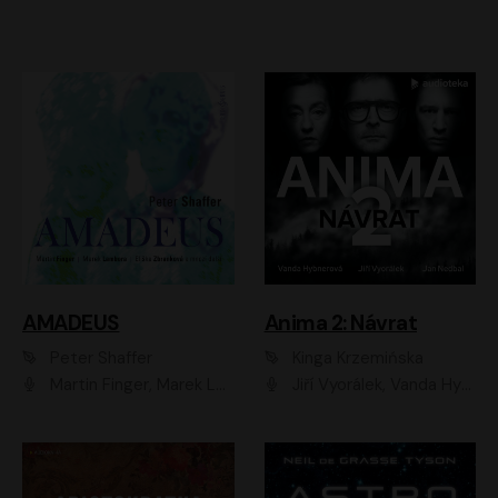
AMADEUS
Anima 2: Návrat
Peter Shaffer
Kinga Krzemińska
Martin Finger, Marek Lambora, Eliška Zbanková, Martin Písařík, Václav Neužil, Kamil Halbich, Aleš Procházka, Miroslav Táborský, Hanuš Bor, Jan Hájek
Jiří Vyorálek, Vanda Hybnerová, Jan Nedbal, Tereza Vilišová, Matylda Miškovská, Johana Tesařová, Jana Boušková, Ivana Uhlířová, Martin Myšička, Dana Černá, Ladislav Frej, Miroslav Hanuš, Zuzana Kronerová, Pavel Neškudla, Luboš Veselý, Jan Holík, Ondřej Malý, Leoš Noha, Karolína Baranová, Jan Battěk, Kryštof Bartoš, Daniela Čermáková, Hanuš Bor, Petr Gojda, Lucie Laňková, Jan Horák Radúz Mácha, Jan Meduna, Marta Menes, Jaromíra Mílová, Michal Sieczkowski, Jiří Suchánek, Anežka Šťastná, Lenka Vrtišková - Nejezchlebová, Jiří Wohanka