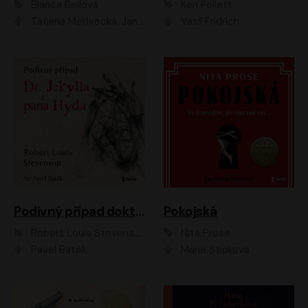
Bianca Bellová
Ken Follett
Taťjana Medvecká, Jan Vlasák
Vasil Fridrich
Podivný případ doktora Jekylla a pana Hyda
Pokojská
Robert Louis Stevenson
Nita Prose
Pavel Batěk
Marie Štípková