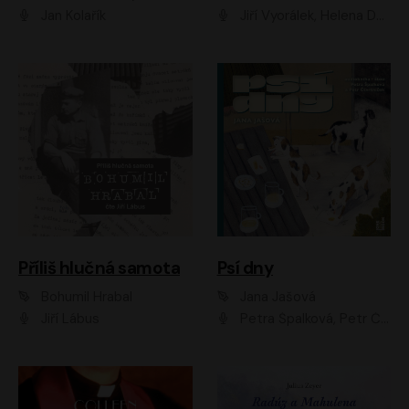
Jan Kolařík
Jiří Vyorálek, Helena Dvořáková, Pavel Šimčík, Ondřej Rychlý, Radek Holub, Filip Kaňkovský, Luboš Veselý, Tomáš Dastlík, Tereza Dočkalová, David Nyč
Příliš hlučná samota
Psí dny
Bohumil Hrabal
Jana Jašová
Jiří Lábus
Petra Špalková, Petr Čtvrtníček