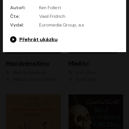
Autoři:
Ken Follett
Čte:
Vasil Fridrich
Vydal:
Euromedia Group, a.s
Přehrát ukázku
Mezi dvěma Kimy
Mladí lvi
Nina Špitálníková
Irwin Shaw
Barbora Goldmannová
Audiotéka