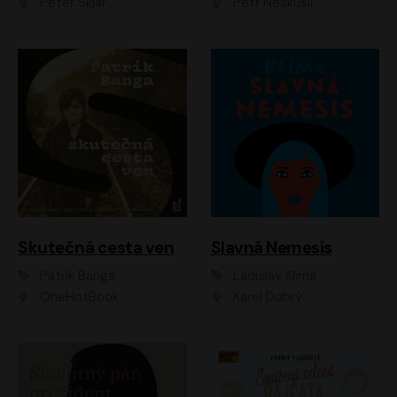
Peter Sklár
Petr Neskusil
Skutečná cesta ven
Slavná Nemesis
Patrik Banga
Ladislav Klíma
OneHotBook
Karel Dobrý