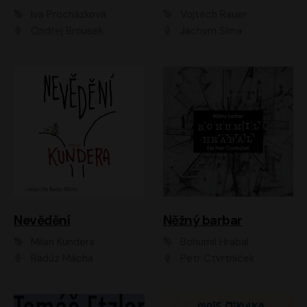
Iva Procházková
Vojtěch Rauer
Ondřej Brousek
Jáchym Šíma
Nevědění
Něžný barbar
Milan Kundera
Bohumil Hrabal
Radúz Mácha
Petr Čtvrtníček