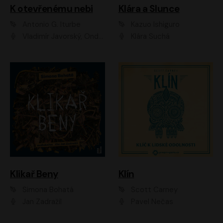
K otevřenému nebi
Klára a Slunce
Antonio G. Iturbe
Kazuo Ishiguro
Vladimír Javorský, Ondřej Brousek
Klára Suchá
Klikař Beny
Klín
Simona Bohatá
Scott Carney
Jan Zadražil
Pavel Nečas