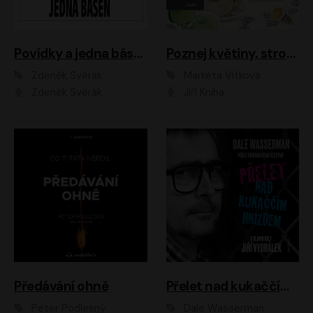
Povídky a jedna báseň
Poznej květiny, stromy, zvířátka
Zdeněk Svěrák
Markéta Vítková
Zdeněk Svěrák
Jiří Kniha
Předávání ohně
Přelet nad kukaččím hnízdem
Peter Podlesný
Dale Wasserman