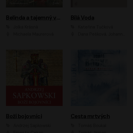
Belinda a tajemný výlet
Bílá Voda
Jolka Krásná
Kateřina Tučková
Michaela Maurerová
Dana Pešková, Johanna Tesařová, Ladislav Cigánek, Libuše Švormová, Oldřich Vlach, Pavla Tomicová, Petr Pochop, Tereza Vítů, Vanda Hybnerová
Boží bojovníci
Cesta mrtvých
Andrzej Sapkowski
Tomáš Boukal
Ernesto Čekan
Tomáš Jirman