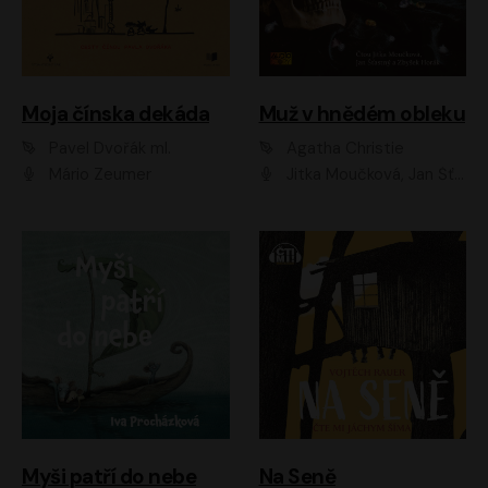
Moja čínska dekáda
Muž v hnědém obleku
Pavel Dvořák ml.
Agatha Christie
Mário Zeumer
Jitka Moučková, Jan Šťastný, Zbyšek Horák
Myši patří do nebe
Na Seně