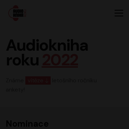
Hlavn
Men
Audiokniha roku
Audiokniha
roku
2022
Známe
vítěze
letošního ročníku
ankety!
Nominace