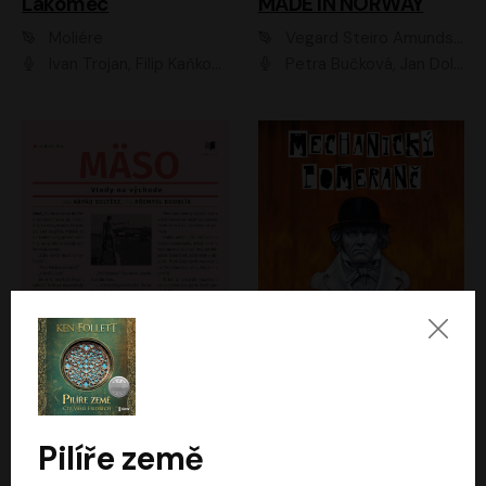
Lakomec
MADE IN NORWAY
Moliére
Vegard Steiro Amundsen
Ivan Trojan, Filip Kaňkovský, Ondřej Brousek, Anežka Šťastná, Klára Suchá, Jaromír Meduna, Dana Černá, Václav Vydra, Jiří Knot, Petr Lněnička, Lubor Šplíchal, Jiří Maryško, Petr Šplíchal
Petra Bučková, Jan Dolanský, Jiří Vyorálek, Ondřej Rychlý, Ondřej Vetchý, Klára Suchá, Jan Vlasák, Jana Stryková, Igor Bareš, Miroslav Etzler
Mäso
Mechanický pomeranč
Arpád Soltész
Anthony Burgess
Přemysl Boublík
David Novotný
Pilíře země