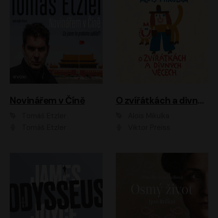
Novinářem v Číně
O zvířátkách a divných věcech
Tomáš Etzler
Alois Mikulka
Tomáš Etzler
Viktor Preiss