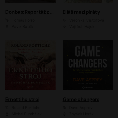
Donbas: Reportáž z ukrajinského konfliktu
Eliáš mezi piráty
Tomáš Forró
Veronika Krištofová
Pavel Batěk
Vojtěch Hájek
Ernettiho stroj
Game changers
Roland Portiche
Dave Asprey
Michal Bumbálek
Zbyšek Horák