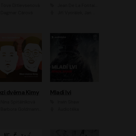
Tove Ditlevsenová
Jean De La Fontaine
Dagmar Čárová
Jiří Vyorálek, Jan Meduna, Tereza Vilišová, Jitka Molavcová, Jan Vlasák, Petr Čtvrtníček, Vasil Fridrich, Jan Cina
zi dvěma Kimy
Mladí lvi
Nina Špitálníková
Irwin Shaw
Barbora Goldmannová
Audiotéka