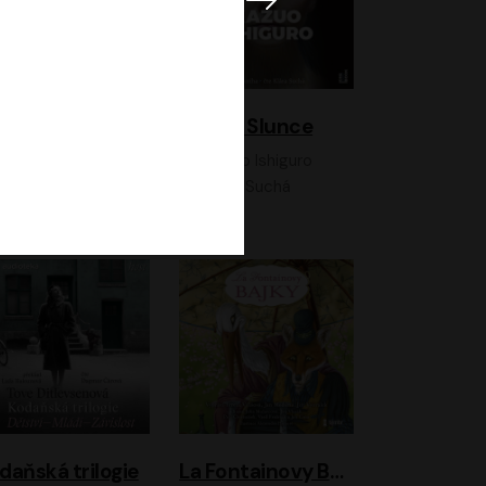
K otevřenému nebi
Klára a Slunce
Antonio G. Iturbe
Kazuo Ishiguro
Vladimír Javorský, Ondřej Brousek
Klára Suchá
daňská trilogie
La Fontainovy Bajky