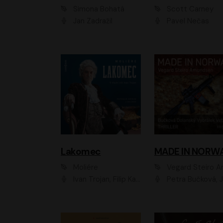
Simona Bohatá
Scott Carney
Jan Zadražil
Pavel Nečas
Lakomec
MADE IN NORW
Moliére
Vegard Steiro Amunds
Ivan Trojan, Filip Kaňkovský, Ondřej Brousek, Anežka Šťastná, Klára Suchá, Jaromír Meduna, Dana Černá, Václav Vydra, Jiří Knot, Petr Lněnička, Lubor Šplíchal, Jiří Maryško, Petr Šplíchal
Petra Bučková, Jan Dolanský, Jiří Vyorálek, Ondřej Rychlý, Ondřej Vetchý, Klára Suchá, Jan Vlasák, Jana Stryková, Igor Bareš, Mirosl