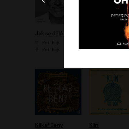
Jak se dělá zoo
Petr Fejk
Ondřej Neff
Petr Fejk
Libor Hruška
Klikař Beny
Klín