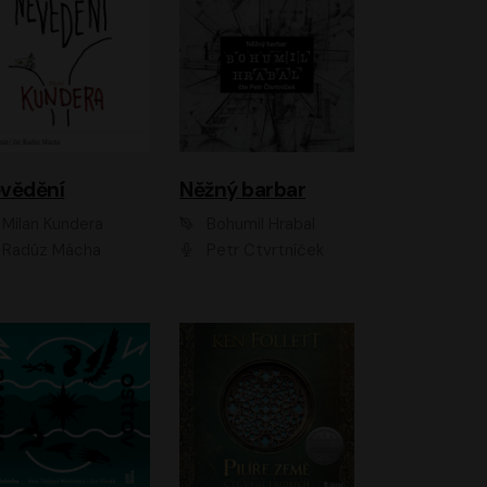
vědění
Něžný barbar
Milan Kundera
Bohumil Hrabal
Radúz Mácha
Petr Čtvrtníček