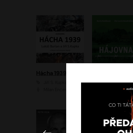
Hácha 1939
Hájovna
Jiří S. Kupka, Lukáš Burian
Karla Kubíková
Milan Enčev, Alžběta Fišerová, Marek Helma, Antonín Hardt, Jitka Sedláčková, Lukáš Burian, Vojtěch Havelka
Lucie Vondráčk