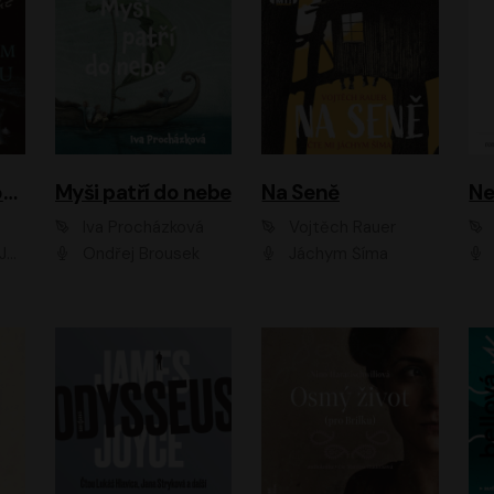
Muž v hnědém obleku
Myši patří do nebe
Na Seně
Ne
Iva Procházková
Vojtěch Rauer
ák
Ondřej Brousek
Jáchym Šíma