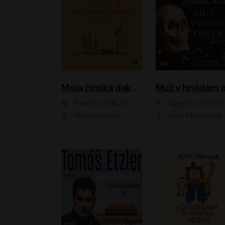
Moja čínska dekáda
Pavel Dvořák ml.
Agatha Christie
Mário Zeumer
Jitka Moučková, Jan Šťastný, Zbyšek Hor