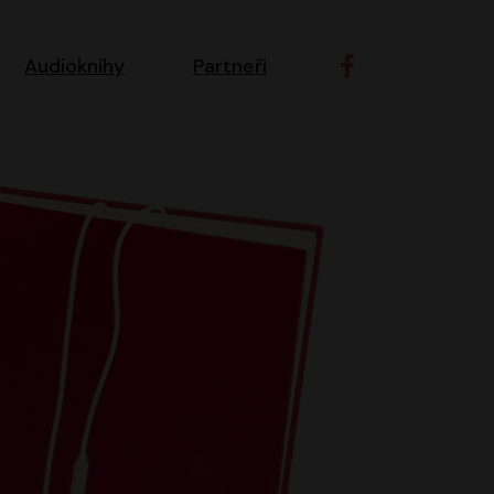
ní navigace
Audioknihy
Partneři