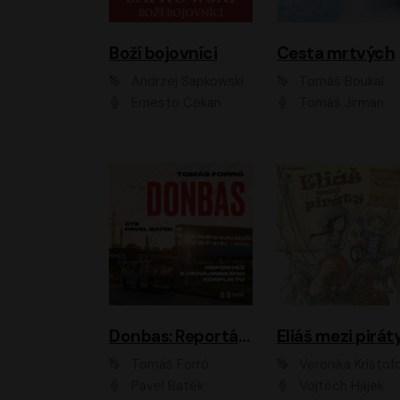
Boží bojovníci
Cesta mrtvých
Andrzej Sapkowski
Tomáš Boukal
Ernesto Čekan
Tomáš Jirman
Donbas: Reportáž z ukrajinského konfliktu
Eliáš mezi pirát
Tomáš Forró
Veronika Krištof
Pavel Batěk
Vojtěch Hájek