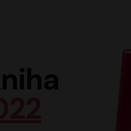
Hlav
niha
022