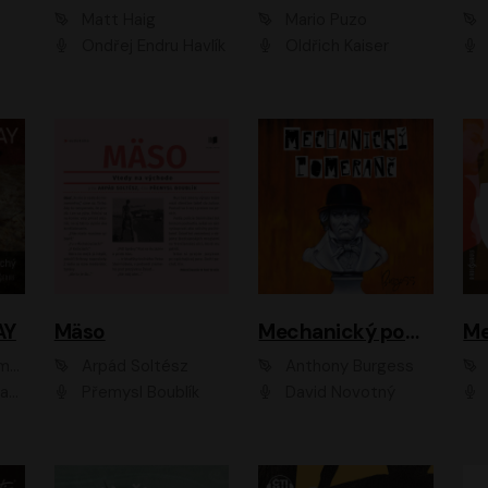
Matt Haig
Mario Puzo
Ondřej Endru Havlík
Oldřich Kaiser
AY
Mäso
Mechanický pomeranč
Me
en
Arpád Soltész
Anthony Burgess
av Etzler
Přemysl Boublík
David Novotný