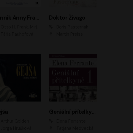
Denník Anny Frankovej
Doktor Živago
Otto H. Frank, Mirjam Pressler
Boris Pasternak
Táňa Pauhofová
Martin Preiss
jša
Geniální přítelkyně
Arthur Golden
Elena Ferrante
Jorga Hrušková
Taťjana Medvecká