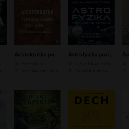
Aristokratka pod palbou lásky
Astrofyzika pro lidi ve spěchu
a
Evžen Boček
Neil deGrasse Tyson
rtišková - Nejezchlebová, Jiří Wohanka
Veronika Khek Kubařová
Pavel Hromádka