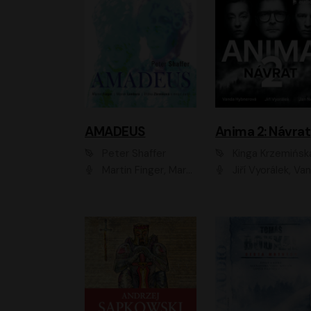
AMADEUS
Anima 2: Návrat
Peter Shaffer
Kinga Krzemińsk
Martin Finger, Marek Lambora, Eliška Zbanková, Martin Písařík, Václav Neužil, Kamil Halbich, Aleš Procházka, Miroslav Táborský, Hanuš Bor, Jan Hájek
Jiří Vyorálek, Vanda Hybnerová, Jan Nedbal, Tereza Vilišová, Matylda Miškovská, Johana Tesařová, Jana Boušková, Ivana Uhlířová, Martin Myšička, Dana Černá, Ladislav Frej, Miroslav Hanuš, Zuzana Kronerová, Pavel Neškudla, Luboš Veselý, Jan Holík, Ondřej Malý, Leoš Noha, Karolína Baranová, Jan Battěk, Kryštof Bartoš, Daniela Čermáková, Hanuš Bor, Petr Gojda, Lucie Laňková, Jan Horák Radúz Mácha, Jan Meduna, Marta Menes, Jaromíra Mílová, Michal Sieczkowski, Jiří Suchánek, Anežka Šťastná, Lenka V