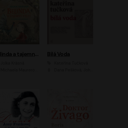
Belinda a tajemný výlet
Bílá Voda
Jolka Krásná
Kateřina Tučková
Michaela Maurerová
Dana Pešková, Johanna Tesařová, Ladislav Cigánek, Libuše Švormová, Oldřich Vlach, Pavla Tomicová, Petr Pochop, Tereza Vítů, Vanda Hybnerová