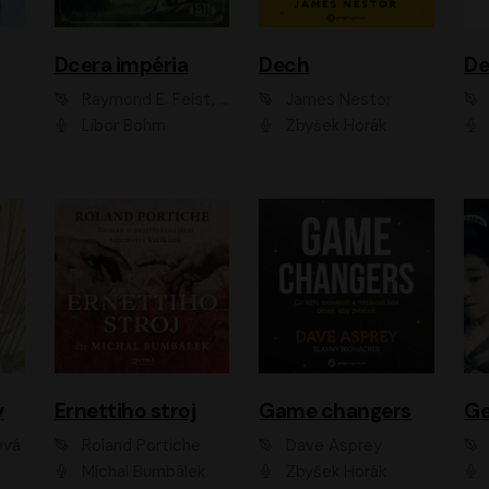
Dcera impéria
Dech
Raymond E. Feist, Janny Wurts
James Nestor
Libor Böhm
Zbyšek Horák
y
Ernettiho stroj
Game changers
Ge
ová
Roland Portiche
Dave Asprey
Michal Bumbálek
Zbyšek Horák