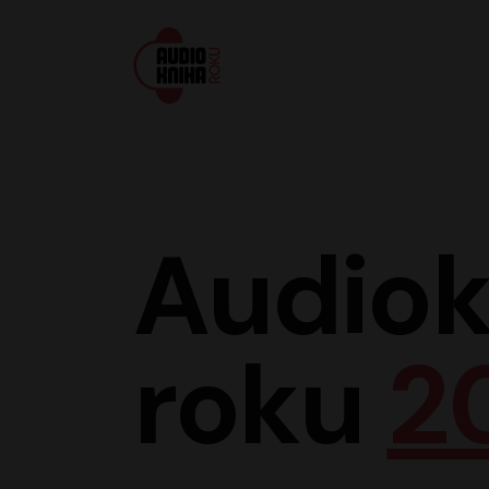
Audiokniha roku
Audiok
roku
2