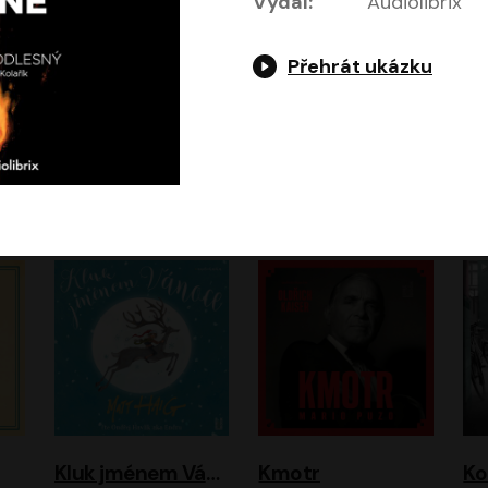
Vydal:
Audiolibrix
Přehrát ukázku
Jeruzalémský masakr
Jsem Baťa, dokážu to!
Jsem tu omylem
Jozef Banáš
Martin Johanna
Luboš Ondráček
Petr Čtvrtníček, Kryštof Hádek, Jiří Lábus, Dana Černá, Miroslav Táborský, Oldřich Navrátil, Milan Šteindler, David Vávra, Marie Tomsová
Kluk jménem Vánoce
Kmotr
Ko