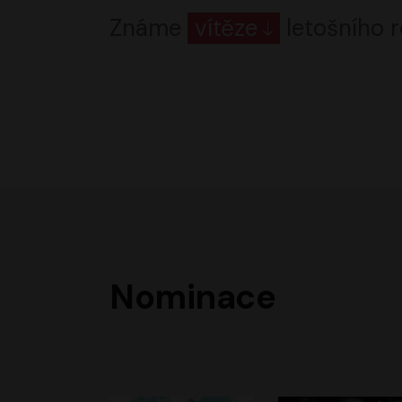
Známe
vítěze
letošního r
Nominace