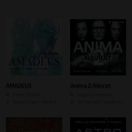
AMADEUS
Anima 2: Návrat
Peter Shaffer
Kinga Krzemińska
Martin Finger, Marek Lambora, Eliška Zbanková, Martin Písařík, Václav Neužil, Kamil Halbich, Aleš Procházka, Miroslav Táborský, Hanuš Bor, Jan Hájek
Jiří Vyorálek, Vanda Hybnerová, Jan Nedbal, Tereza Vilišová, Matylda Miškovská, Johana Tesařová, Jana Boušková, Ivana Uhlířová, Martin Myšička, Dana Černá, Ladislav Frej, Miroslav Hanuš, Zuzana Kronerová, Pavel Neškudla, Luboš Veselý, Jan Holík, Ondřej Malý, Leoš Noha, Karolína Baranová, Jan Battěk, Kryštof Bartoš, Daniela Čermáková, Hanuš Bor, Petr Gojda, Lucie Laňková, Jan Horák Radúz Mácha, Jan Meduna, Marta Menes, Jaromíra Mílová, Michal Sieczkowski, Jiří Suchánek, Anežka Šťastná, Lenka Vrtišková - Nejezchlebová, Jiří Wohanka