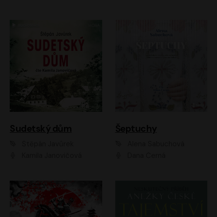
Sudetský dům
Šeptuchy
Štěpán Javůrek
Alena Sabuchová
Kamila Janovičová
Dana Černá