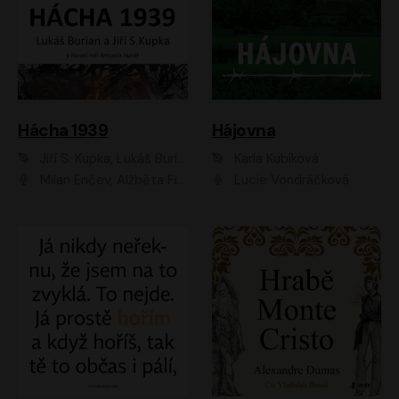
Hácha 1939
Hájovna
Jiří S. Kupka, Lukáš Burian
Karla Kubíková
Milan Enčev, Alžběta Fišerová, Marek Helma, Antonín Hardt, Jitka Sedláčková, Lukáš Burian, Vojtěch Havelka
Lucie Vondráčková