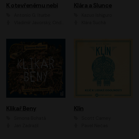
K otevřenému nebi
Klára a Slunce
Antonio G. Iturbe
Kazuo Ishiguro
Vladimír Javorský, Ondřej Brousek
Klára Suchá
Klikař Beny
Klín
Simona Bohatá
Scott Carney
Jan Zadražil
Pavel Nečas