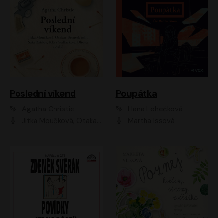
Poslední víkend
Poupátka
Agatha Christie
Hana Lehečková
Jitka Moučková, Otakar Brousek ml., Lenka Termerová, Šárka Krausová, Radek Hoppe, Petr Stach, Viktor Dvořák, Klára Oltová, Andrea Elsnerová, Saša Rašilov, Vojtěch Hájek, Barbora Vágnerová
Martha Issová