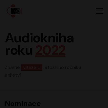
Hlavn
Men
Audiokniha roku
Audiokniha
roku
2022
Známe
vítěze
letošního ročníku
ankety!
Nominace