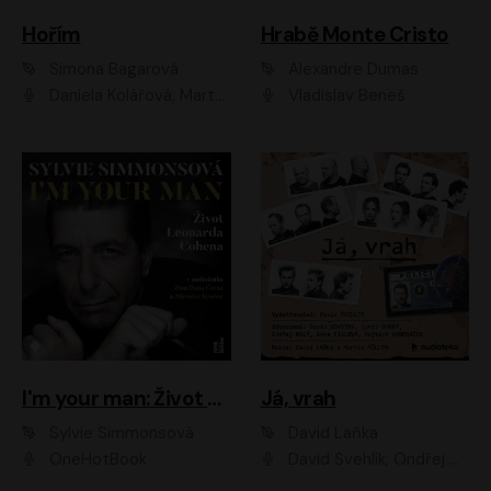
Hořím
Hrabě Monte Cristo
Simona Bagarová
Alexandre Dumas
Daniela Kolářová, Martha Issová, Pavel Řezníček, Klára Melíšková, Kryštof Hádek, Zdeněk Svěrák, Simona Bagarová
Vladislav Beneš
I'm your man: Život Leonarda Cohena
Já, vrah
Sylvie Simmonsová
David Laňka
OneHotBook
David Švehlík, Ondřej Malý, Anna Fialová, Cyril Dobrý, Vojtěch Vondráček, David Novotný, Ladislav Cigánek