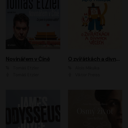
Novinářem v Číně
O zvířátkách a divných věcech
Tomáš Etzler
Alois Mikulka
Tomáš Etzler
Viktor Preiss