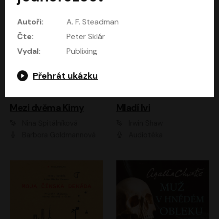
Autoři:
A. F. Steadman
Čte:
Peter Sklár
Vydal:
Publixing
Přehrát ukázku
Mezi dvěma Kimy
Mladí lvi
Nina Špitálníková
Irwin Shaw
Barbora Goldmannová
Audiotéka