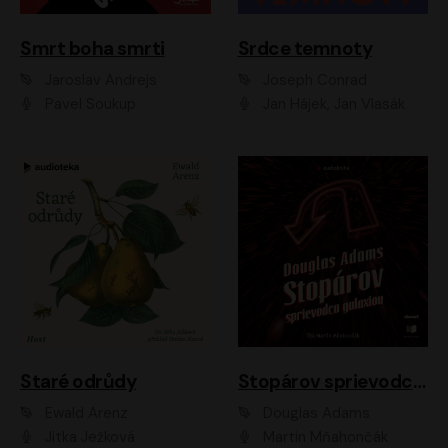
Smrt boha smrti
Srdce temnoty
Jaroslav Andrejs
Joseph Conrad
Pavel Soukup
Jan Hájek, Jan Vlasák
Staré odrůdy
Stopárov sprievodca galaxiou
Ewald Arenz
Douglas Adams
Jitka Ježková
Martin Mňahončák