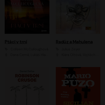
Ptáci v trní
Radúz a Mahulena
Colleen McCulloughová
Julius Zeyer
Dana Černá, Lukáš Hlavica
Klára Oltová, Vojtěch Hájek, Růžena Merunková, Dušan Sitek, Simona Postlerová, Ljuba Krbová, Petr Lněnička, Saša Rašilov