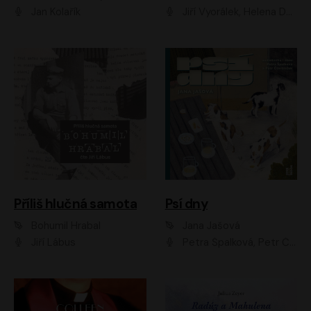
Jan Kolařík
Jiří Vyorálek, Helena Dvořáková, Pavel Šimčík, Ondřej Rychlý, Radek Holub, Filip Kaňkovský, Luboš Veselý, Tomáš Dastlík, Tereza Dočkalová, David Nyč
Příliš hlučná samota
Psí dny
Bohumil Hrabal
Jana Jašová
Jiří Lábus
Petra Špalková, Petr Čtvrtníček