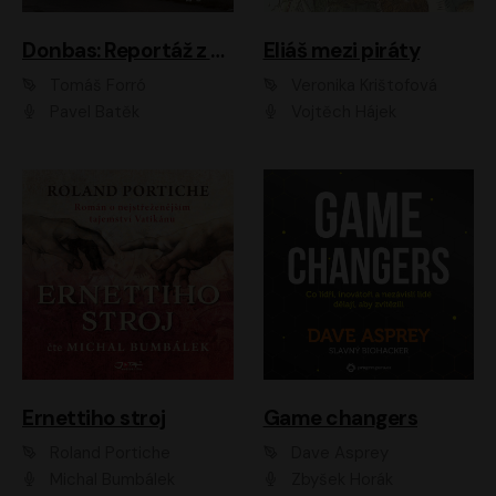
Donbas: Reportáž z ukrajinského konfliktu
Eliáš mezi piráty
Tomáš Forró
Veronika Krištofová
Pavel Batěk
Vojtěch Hájek
Ernettiho stroj
Game changers
Roland Portiche
Dave Asprey
Michal Bumbálek
Zbyšek Horák