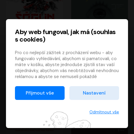
Aby web fungoval, jak má (souhlas
s cookies)
Šógun
Tajemství
Pro co nejlepší zážitek z procházení webu - aby
James Clavell
Tereza Dobiášová
fungovalo vyhledávání, abychom si pamatovali, co
Pavel Soukup
Milena Steinmasslová
máte v košíku, abyste jednoduše zjistili stav vaší
objednávky, abychom vás neobtěžovali nevhodnou
reklamou a abyste se nemuseli pokaždé
přihlašovat.
Proto od vás potřebujeme souhlas se
Přijmout vše
Nastavení
zpracováním souborů cookies
, tj. malých souborů,
které se dočasně ukládají ve vašem prohlížeči.
Děkujeme, že nám ho dáte a pomůžete nám tak
Odmítnout vše
web zlepšovat.