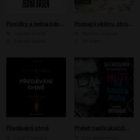
Povídky a jedna báseň
Poznej květiny, stromy, zvířátka
Zdeněk Svěrák
Markéta Vítková
Zdeněk Svěrák
Jiří Kniha
Předávání ohně
Přelet nad kukaččím hnízdem
Peter Podlesný
Dale Wasserman