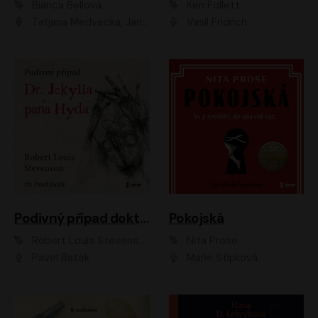
Bianca Bellová
Ken Follett
Taťjana Medvecká, Jan Vlasák
Vasil Fridrich
Podivný případ doktora Jekylla a pana Hyda
Pokojská
Robert Louis Stevenson
Nita Prose
Pavel Batěk
Marie Štípková