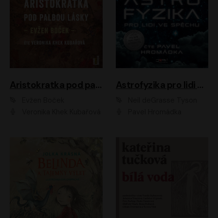
Aristokratka pod palbou lásky
Astrofyzika pro lidi ve spěchu
Evžen Boček
Neil deGrasse Tyson
Veronika Khek Kubařová
Pavel Hromádka