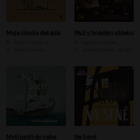
Moja čínska dekáda
Muž v hnědém obleku
Pavel Dvořák ml.
Agatha Christie
Mário Zeumer
Jitka Moučková, Jan Šťastný, Zbyšek Horák
Myši patří do nebe
Na Seně