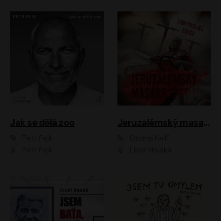
Jak se dělá zoo
Jeruzalémský masakr
Petr Fejk
Ondřej Neff
Petr Fejk
Libor Hruška