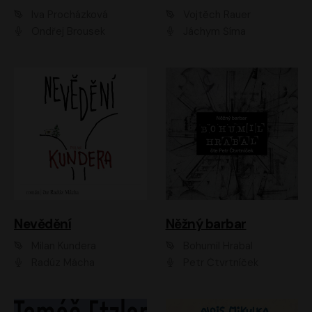
Iva Procházková
Vojtěch Rauer
Ondřej Brousek
Jáchym Šíma
Nevědění
Něžný barbar
Milan Kundera
Bohumil Hrabal
Radúz Mácha
Petr Čtvrtníček