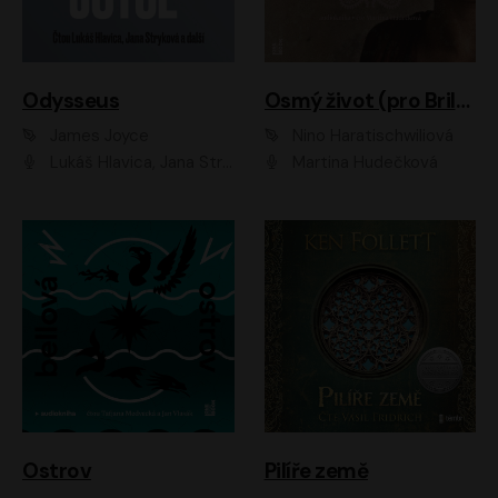
Odysseus
Osmý život (pro Brilku)
James Joyce
Nino Haratischwiliová
Lukáš Hlavica, Jana Stryková
Martina Hudečková
Ostrov
Pilíře země