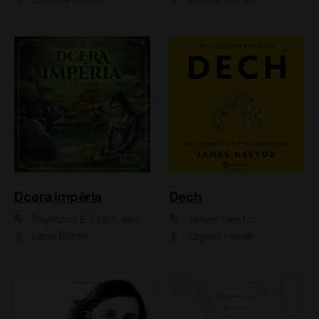
Dcera impéria
Dech
Raymond E. Feist, Janny Wurts
James Nestor
Libor Böhm
Zbyšek Horák