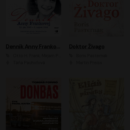
Denník Anny Frankovej
Doktor Živago
Otto H. Frank, Mirjam Pressler
Boris Pasternak
Táňa Pauhofová
Martin Preiss