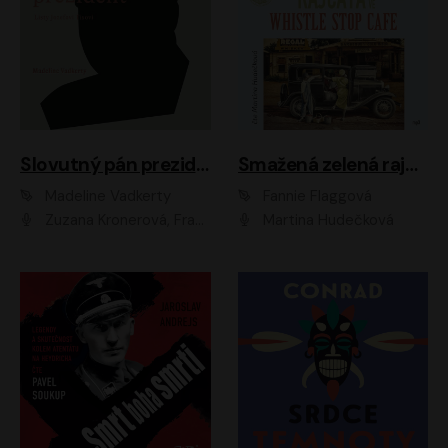
Slovutný pán prezident
Smažená zelená rajčata ve Whistle Stop Cafe
Madeline Vadkerty
Fannie Flaggová
Zuzana Kronerová, František Kovár, Božidara Turzonovová, Ľuboš Kostelný, Kristína Svarinská, Miro Noga, Richard Stanke, Lucia Siposová, Marián Miezga, Dado Nagy, Slávka Halčáková, Peter Rúfus, Filip Tůma, Lukáš Latinák, Dušan Kaprálik, Jana Oľhová, Stano Staško, Michal Hudák, Martin Kaprálik, Robo Jakab, Andrej Bán, Ivan Martinka, Martin Brezović, Patrik Lučan, Ondrej Kořínek, Scarlett Čanakyová, Andrej Žiarovský, Norbert Moravanský, Miro Králik, Marko Vrzgula, Ján Štrbák, Oliver Koniar, Roman Jaroš, Ján Kardoš, Barbora Kardošová, Ivan Kamenec, Madeline Vadkerty
Martina Hudečková