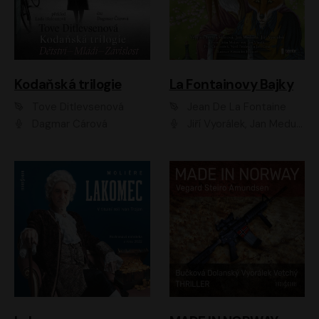
Kodaňská trilogie
La Fontainovy Bajky
Tove Ditlevsenová
Jean De La Fontaine
Dagmar Čárová
Jiří Vyorálek, Jan Meduna, Tereza Vilišová, Jitka Molavcová, Jan Vlasák, Petr Čtvrtníček, Vasil Fridrich, Jan Cina