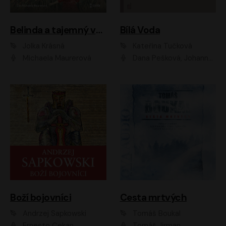
Belinda a tajemný výlet
Bílá Voda
Jolka Krásná
Kateřina Tučková
Michaela Maurerová
Dana Pešková, Johanna Tesařová, Ladislav Cigánek, Libuše Švormová, Oldřich Vlach, Pavla Tomicová, Petr Pochop, Tereza Vítů, Vanda Hybnerová
Boží bojovníci
Cesta mrtvých
Andrzej Sapkowski
Tomáš Boukal
Ernesto Čekan
Tomáš Jirman