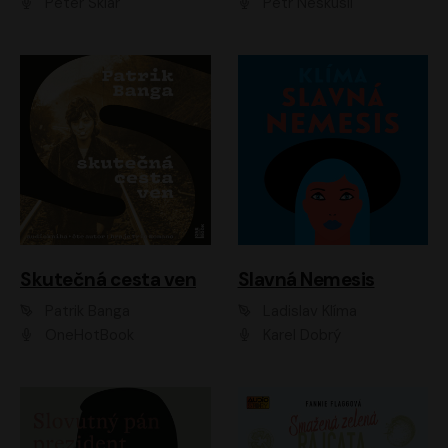
Peter Sklár
Petr Neskusil
Skutečná cesta ven
Slavná Nemesis
Patrik Banga
Ladislav Klíma
OneHotBook
Karel Dobrý