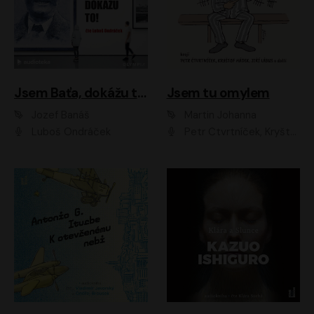
Jsem Baťa, dokážu to!
Jsem tu omylem
Jozef Banáš
Martin Johanna
Luboš Ondráček
Petr Čtvrtníček, Kryštof Hádek, Jiří Lábus, Dana Černá, Miroslav Táborský, Oldřich Navrátil, Milan Šteindler, David Vávra, Marie Tomsová