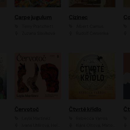
Carpe jugulum
Cizinec
Co
Terry Pratchett
Albert Camus
Zuzana Slavíková
Rudolf Červenka
Červotoč
Čtvrté křídlo
Layla Martinez
Rebecca Yarros
Ivana Uhlířová, Helena Čermáková
Klára Oltová, Matouš Ruml