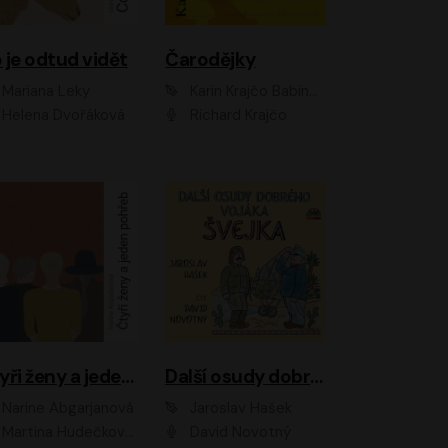
 je odtud vidět
Čarodějky
Mariana Leky
Karin Krajčo Babinská
Helena Dvořáková
Richard Krajčo
Čtyři ženy a jeden pohřeb
Další osudy dobrého vojáka Švejka
Narine Abgarjanová
Jaroslav Hašek
Martina Hudečková, Jaromír Meduna
David Novotný