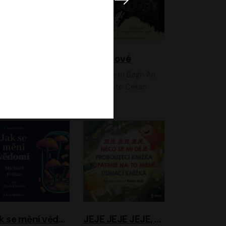
Feministkou snadno a rychle
Grimmové
Kateřina Lišková, Lucie Jarkovská
Kenneth Bøgh Andersen, Benni Bødker
Anita Krausová, Tereza Dočkalová
Ernesto Čekan
Jak se mění vědomí
JEJE JEJE JEJE, NĚCO SE MI DĚJE + PROBOUZECÍ KNÍŽKA + OPATRNĚ NA TO MRNĚ + USÍNACÍ KNÍŽKA