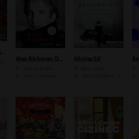
ACH, RUSOVLASÁ KOUZELNICE!
Alan Rickman: Deníky
Alicina Síť
An
ald
Alan Rickman
Kate Quinn
Aleš Procházka
Vilma Cibulková, Jitka Ježková