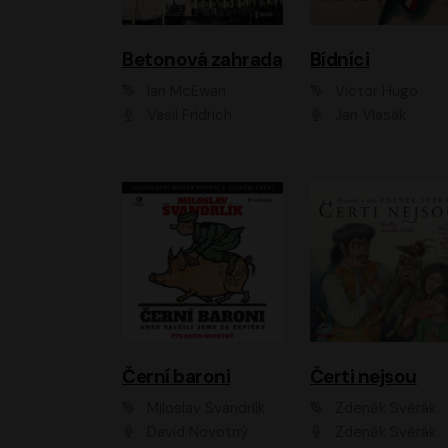
Betonová zahrada
Bídníci
Ian McEwan
Victor Hugo
Vasil Fridrich
Jan Vlasák
Černí baroni
Čerti nejsou
Miloslav Švandrlík
Zdeněk Svěrák
David Novotný
Zdeněk Svěrák