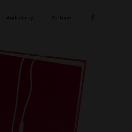
ní navigace
Audioknihy
Partneři