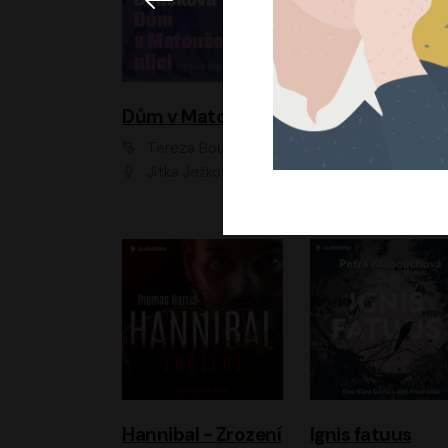
Dům v Matoušově ulici
Elity
Tereza Boučková
Jiří Havelka
Jitka Ježková
Anna Kameníková, Filip Březina, Jiří Lábus, Jiří Vyorálek, Klára Melíšková, Miloslav König, Miroslav Hanuš, Pavla Tomicová, Petr Lněnička, Richard Stanke, Taťjana Medveská, Václav Neužil, Vojtech Vond
Hannibal - Zrození
Ignis fatuus