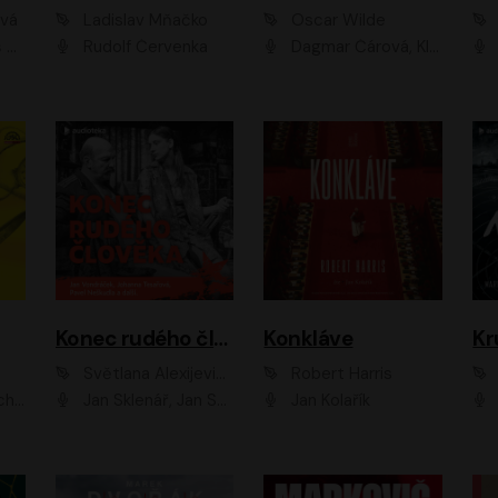
ová
Ladislav Mňačko
Oscar Wilde
ka
Rudolf Červenka
Dagmar Čárová, Klára Suchá, Martin Hruška, Otakar Brousek ml., Pavel Neškudla, Radek Hoppe, Šárka Krausová, Vanda Hybnerová, Viktor Dvořák
Konec rudého člověka
Konkláve
Kr
Světlana Alexijevičová, Daniel Majling
Robert Harris
man
Jan Sklenář, Jan Staněk, Jan Vondráček, Johanna Tesařová, Klára Sedláčková Ottová, Magdalena Zimová, Marie Poulová, Martin Matejka, Miroslav Zavičár, Pavel Neškudla, Samuel Toman, Šimon Kučera, Štěpánka Fingerhutová, Tomáš Turek
Jan Kolařík
Pavel Souk