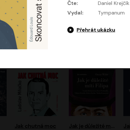
Čte:
Daniel Krejčík
Vydal:
Tympanum
Přehrát ukázku
Evropa, náš domov: Od vylodění v Normandii po válku na Ukrajině
Exodus
Timothy Garton Ash
Leon Uris
ráček, Zdeněk Piškula
Pavel Soukup
Vladislav Beneš
Jak chutná moc
Jak je důležité míti Filipa