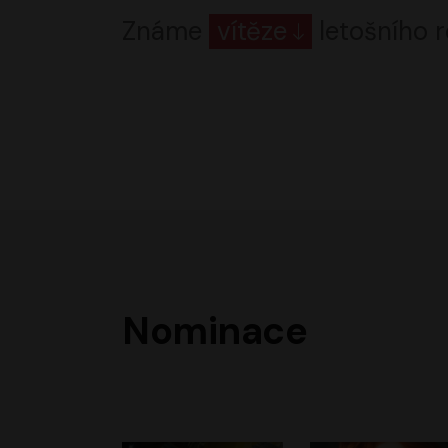
Známe
vítěze
letošního r
Nominace