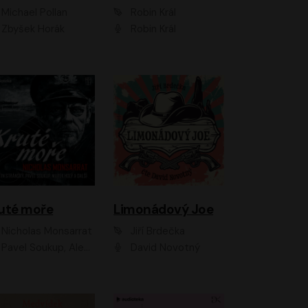
Michael Pollan
Robin Král
Zbyšek Horák
Robin Král
uté moře
Limonádový Joe
Nicholas Monsarrat
Jiří Brdečka
up, Aleš Procházka, David Novotný, Marek Holý, Martin Preiss, Jakub Saic, Petr Neskusil, David Matásek, Vasil Fridrich, Pavel Rímský, Zuzana Slavíková, Zbyšek Horák, Martin Zahálka, Luboš Ondráček, Amélie Vránová, Andrea Elsnerová, Anna Theimerová, Antonín Navrátil, Apolena Velsová, Bohdan Tůma, Filip Jančík, Filip Švarc, Jan Škvor, Jiří Köhler, Kateřina Peřinová, Kristýna Nebeská, Kristýna Skružná, Ladislav Cigánek, Libor Terš, Lucie Timíková, Martin Hruška, Martin Stránský, Michal Holán, Michal Jagelka, Milada Vaňkátová, Oldřich Hajlich, Pavel Dytrt, Petr Burian, Petr Gelnar, Radek Hoppe, Radek Škvor, Radovan Vaculík, Richard Fiala, Robert Hájek, Robin Pařík, Roman Hajlich, Roman Říčař, Svatopluk Schuller, Terezie Taberyová, Valentina Vránová, Vojtěch hájek, Zuzana Kajnarová Říčařová
David Novotný