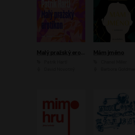
Malý pražský erotikon
Mám jméno
Patrik Hartl
Chanel Miller
David Novotný
Barbora Goldmanno