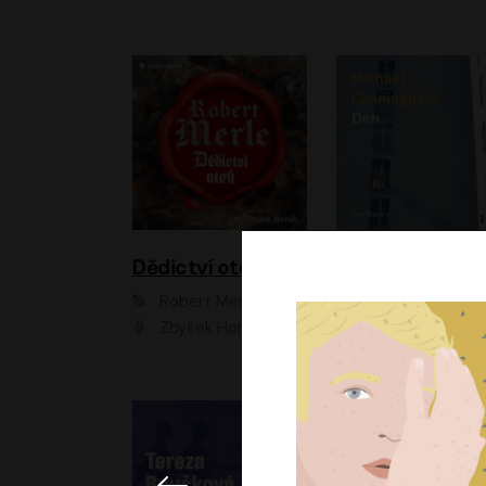
Dědictví otců
Den
Robert Merle
Michael Cunningha
Zbyšek Horák
Petr Stach