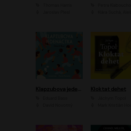
Thomas Harris
Petra Klabouch
Jaroslav Plesl
Klára Suchá, Aleš Procház
Klapzubova jedenáctka
Kloktat dehet
Eduard Bass
Jáchym Topol
David Novotný
Mark Kristián Hoch