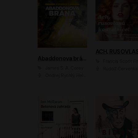
Abaddonova brána
Francis Scott Fitzger
James S. A. Corey
Rudolf Červenka
Ondřej Rychlý, Helena Dvořáková, Tereza Císařová, Jan Teplý, Jiří Vyorálek, Matěj Převrátil