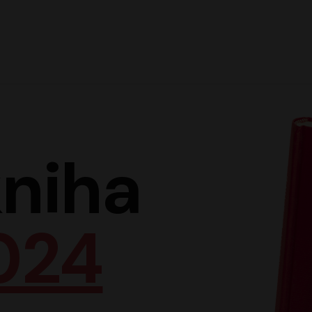
Hlav
niha
024