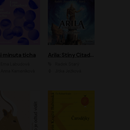
i minuta ticha
Arila: Stíny Citadely
Ema Labudová
Radek Starý
Anna Kameníková
Jitka Ježková