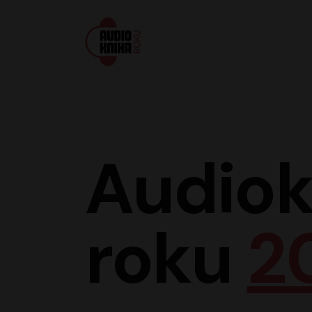
Audiokniha roku
Audiok
roku
2