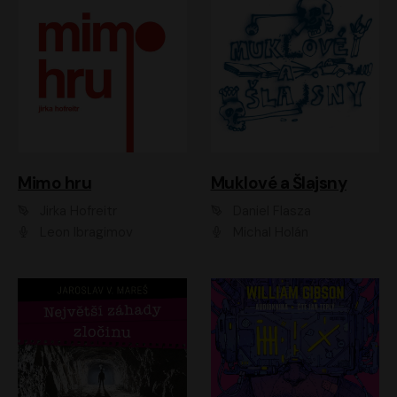
Muklové a Šlajsny
Mimo hru
Daniel Flasza
Jirka Hofreitr
Michal Holán
Leon Ibragimov