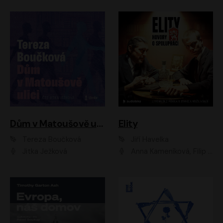
Dům v Matoušově ulici
Elity
Tereza Boučková
Jiří Havelka
Jitka Ježková
Anna Kameníková, Filip Březina, Jiří Lábus, Jiří Vyorálek, Klára Melíšková, Miloslav König, Miroslav Hanuš, Pavla Tomicová, Petr Lněnička, Richard Stanke, Taťjana Medveská, Václav Neužil, Vojtech Vondráček, Zdeněk Piškula