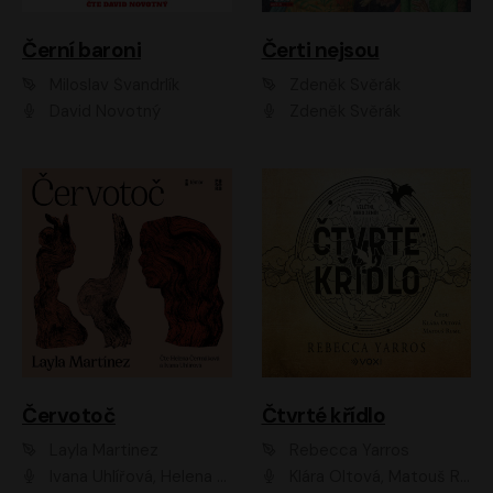
Černí baroni
Čerti nejsou
Miloslav Švandrlík
Zdeněk Svěrák
David Novotný
Zdeněk Svěrák
Červotoč
Čtvrté křídlo
Layla Martinez
Rebecca Yarros
Ivana Uhlířová, Helena Čermáková
Klára Oltová, Matouš Ruml