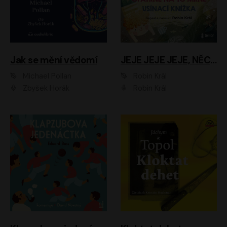
Jak se mění vědomí
JEJE JEJE JEJE, NĚCO SE MI DĚJE + PROBOUZECÍ KNÍŽKA + OPATRNĚ NA TO MRNĚ + USÍNACÍ KNÍŽKA
Michael Pollan
Robin Král
Zbyšek Horák
Robin Král