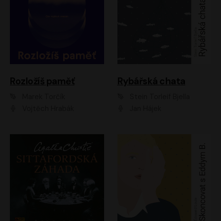
Rozložíš paměť
Rybářská chata
Marek Torčík
Stein Torleif Bjella
Vojtěch Hrabák
Jan Hájek