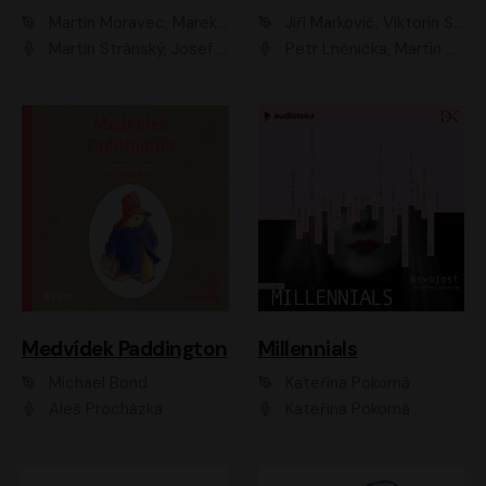
Martin Moravec, Marek Dvořák
Jiří Markovič, Viktorín Šulc
Martin Stránský, Josef Pejchal, Petra Bučková
Petr Lněnička, Martin Zahálka, Barbara Lukešová, Michal Zelenka
Medvídek Paddington
Millennials
Michael Bond
Kateřina Pokorná
Aleš Procházka
Kateřina Pokorná