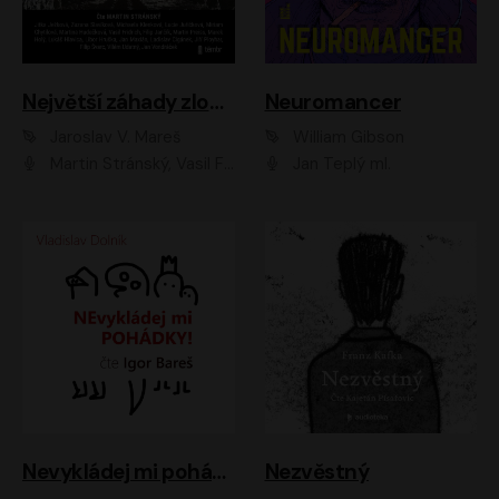
Největší záhady zločinu
Neuromancer
Jaroslav V. Mareš
William Gibson
Martin Stránský, Vasil Fridrich, Filip Jančík, Martin Preiss, Marek Holý, Lukáš Hlavica, Libor Hruška, Jan Maxián, Ladislav Cigánek, Jiří Ployhar, Filip Švarc, Vilém Udatný, Jan Vondráček, Jitka Ježková, Zuzana Slavíková, Michaela Klenková, Lucie Juřičková, Miriam Chytilová, Martina Hudečková
Jan Teplý ml.
Nevykládej mi pohádky
Nezvěstný