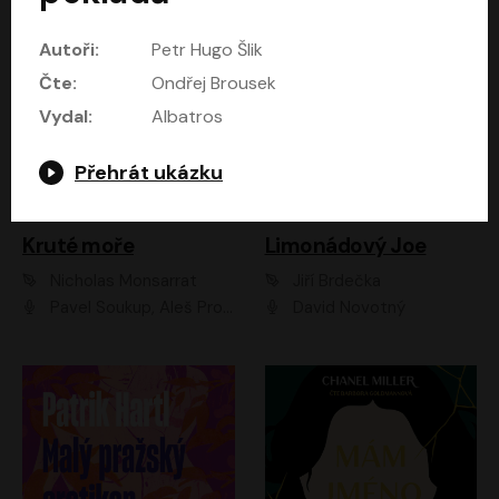
Autoři:
Petr Hugo Šlik
Čte:
Ondřej Brousek
Vydal:
Albatros
Přehrát ukázku
Kruté moře
Limonádový Joe
Nicholas Monsarrat
Jiří Brdečka
Pavel Soukup, Aleš Procházka, David Novotný, Marek Holý, Martin Preiss, Jakub Saic, Petr Neskusil, David Matásek, Vasil Fridrich, Pavel Rímský, Zuzana Slavíková, Zbyšek Horák, Martin Zahálka, Luboš Ondráček, Amélie Vránová, Andrea Elsnerová, Anna Theimerová, Antonín Navrátil, Apolena Velsová, Bohdan Tůma, Filip Jančík, Filip Švarc, Jan Škvor, Jiří Köhler, Kateřina Peřinová, Kristýna Nebeská, Kristýna Skružná, Ladislav Cigánek, Libor Terš, Lucie Timíková, Martin Hruška, Martin Stránský, Michal Holán, Michal Jagelka, Milada Vaňkátová, Oldřich Hajlich, Pavel Dytrt, Petr Burian, Petr Gelnar, Radek Hoppe, Radek Škvor, Radovan Vaculík, Richard Fiala, Robert Hájek, Robin Pařík, Roman Hajlich, Roman Říčař, Svatopluk Schuller, Terezie Taberyová, Valentina Vránová, Vojtěch hájek, Zuzana Kajnarová Říčařová
David Novotný