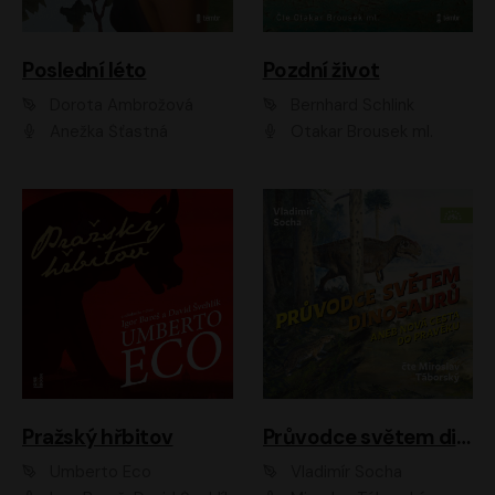
Poslední léto
Pozdní život
Dorota Ambrožová
Bernhard Schlink
Anežka Šťastná
Otakar Brousek ml.
Pražský hřbitov
Průvodce světem dinosaurů aneb Nová cesta do pravěku
Umberto Eco
Vladimír Socha