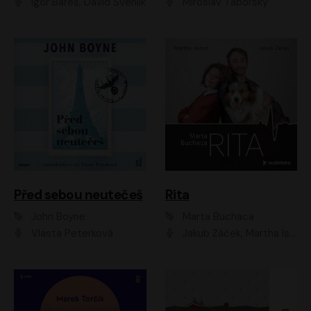
Igor Bareš, David Švehlík
Miroslav Táborský
Před sebou neutečeš
Rita
John Boyne
Marta Buchaca
Vlasta Peterková
Jakub Žáček, Martha Issová