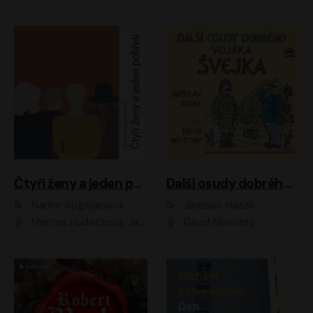
Čtyři ženy a jeden pohřeb
Další osudy dobrého vojáka Švejka
Narine Abgarjanová
Jaroslav Hašek
Martina Hudečková, Jaromír Meduna
David Novotný