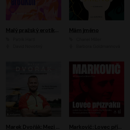
Malý pražský erotikon
Mám jméno
Patrik Hartl
Chanel Miller
David Novotný
Barbora Goldmannová
Marek Dvořák: Mezi nebem a pacientem
Markovič: Lovec přízraků