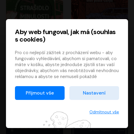
Aby web fungoval, jak má (souhlas
s cookies)
Strašidlo minulosti
Svět podle Garpa
Pro co nejlepší zážitek z procházení webu - aby
Jaroslav Velinský
John Irving
fungovalo vyhledávání, abychom si pamatovali, co
Libor Hruška
David Novotný
máte v košíku, abyste jednoduše zjistili stav vaší
objednávky, abychom vás neobtěžovali nevhodnou
reklamou a abyste se nemuseli pokaždé
přihlašovat.
Proto od vás potřebujeme souhlas se
Přijmout vše
Nastavení
zpracováním souborů cookies
, tj. malých souborů,
které se dočasně ukládají ve vašem prohlížeči.
Děkujeme, že nám ho dáte a pomůžete nám tak
Odmítnout vše
web zlepšovat.