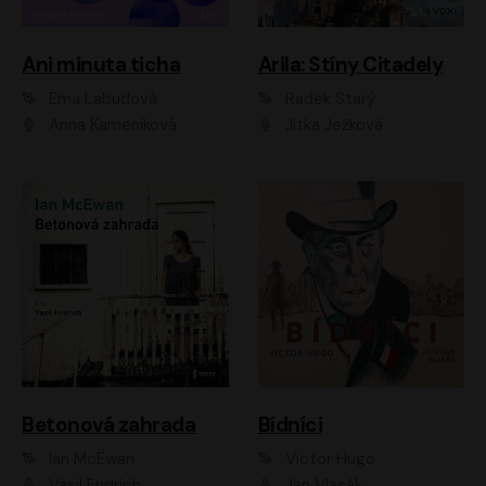
Ani minuta ticha
Arila: Stíny Citadely
Ema Labudová
Radek Starý
Anna Kameníková
Jitka Ježková
Betonová zahrada
Bídníci
Ian McEwan
Victor Hugo
Vasil Fridrich
Jan Vlasák