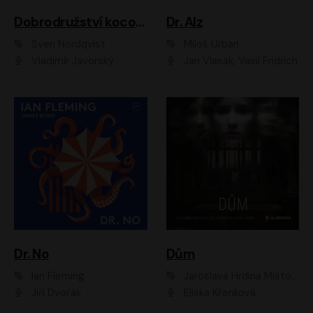
Dobrodružství kocoura Fiškuse a dědy Pettsona 1
Dr. Alz
Sven Nordqvist
Miloš Urban
Vladimír Javorský
Jan Vlasák, Vasil Fridrich
Dr. No
Dům
Ian Fleming
Jaroslava Hrdina Mištová
Jiří Dvořák
Eliška Křenková