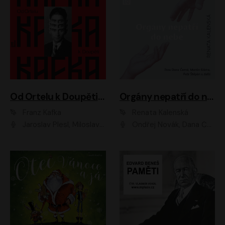
Od Ortelu k Doupěti – tucet Kafkových povídek
Orgány nepatří do nebe
Franz Kafka
Renata Kalenská
Jaroslav Plesl, Miloslav Mejzlík, David Novotný, Lukáš Hlavica, Jaromír Meduna, Václav Neužil, Otakar Brousek ml., Jan Holík, Václav Marhold
Ondřej Novák, Dana Černá, Martin Sláma, Petr Štěpán, Libor Hruška, Filip Jančík, Jakub Urbánek, Barbora Goldmannová, Karolína Zbořilová, Petra Šimberová, Richard Wágner, Klára Sochorová, Šárka Šildová, Zbyšek Horák, Anita Krausová