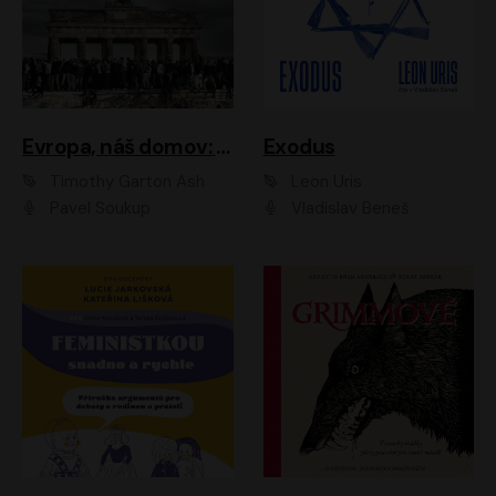
Evropa, náš domov: Od vylodění v Normandii po válku na Ukrajině
Exodus
Timothy Garton Ash
Leon Uris
Pavel Soukup
Vladislav Beneš