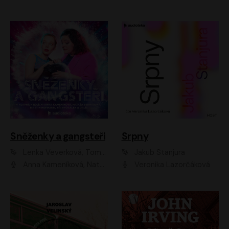
Sněženky a gangsteři
Srpny
Lenka Veverková, Tomáš Dianiška
Jakub Stanjura
Anna Kameníková, Nataša Bednářová, Tereza Hof, Taťjana Medvecká, Zuzana Slavíková, Šimon Krupa, Robert Mikluš, Jiří Vyorálek, Kryštof Hádek, Martin Hofmann, Martin Hruška
Veronika Lazorčáková