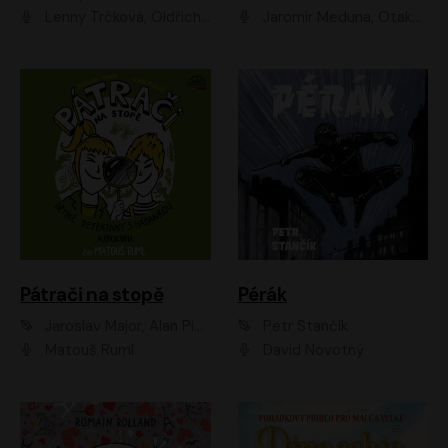
Lenny Trčková, Oldřich Kaiser
Jaromír Meduna, Otakar Brousek ml., Saša Rašilov
Pátrači na stopě
Pérák
Jaroslav Major, Alan Piskač
Petr Stančík
Matouš Ruml
David Novotný