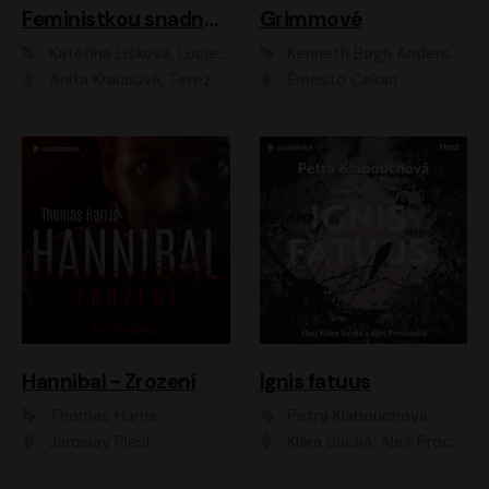
Feministkou snadno a rychle
Grimmové
Kateřina Lišková, Lucie Jarkovská
Kenneth Bøgh Andersen, Benni Bødker
Anita Krausová, Tereza Dočkalová
Ernesto Čekan
Hannibal - Zrození
Ignis fatuus
Thomas Harris
Petra Klabouchová
Jaroslav Plesl
Klára Suchá, Aleš Procházka