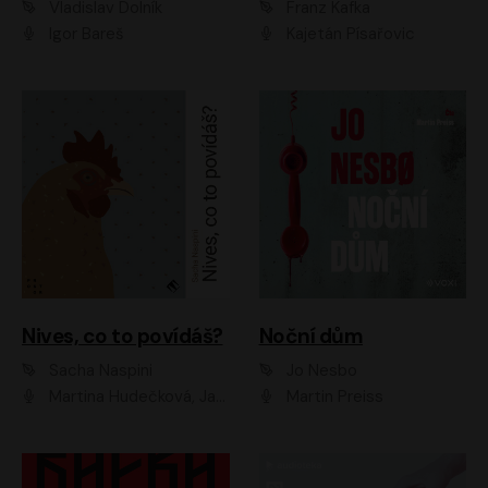
Vladislav Dolník
Franz Kafka
Igor Bareš
Kajetán Písařovic
Nives, co to povídáš?
Noční dům
Sacha Naspini
Jo Nesbo
Martina Hudečková, Jaromír Meduna, Zuzana Slavíková
Martin Preiss