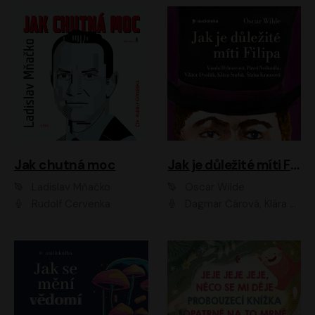
Jak chutná moc
Jak je důležité míti Filipa
Ladislav Mňačko
Oscar Wilde
Rudolf Červenka
Dagmar Čárová, Klára Suchá, Martin Hruška, Otakar Brousek ml., Pavel Neškudla, Radek Hoppe, Šárka Krausová, Vanda Hybnerová, Viktor Dvořák