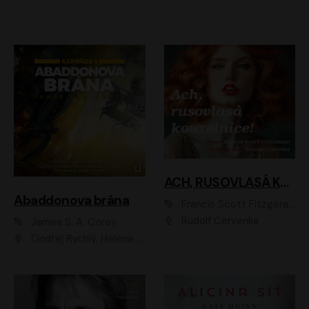
ACH, RUSOVLASÁ KOUZELNICE!
Abaddonova brána
Francis Scott Fitzgerald
Rudolf Červenka
James S. A. Corey
Ondřej Rychlý, Helena Dvořáková, Tereza Císařová, Jan Teplý, Jiří Vyorálek, Matěj Převrátil