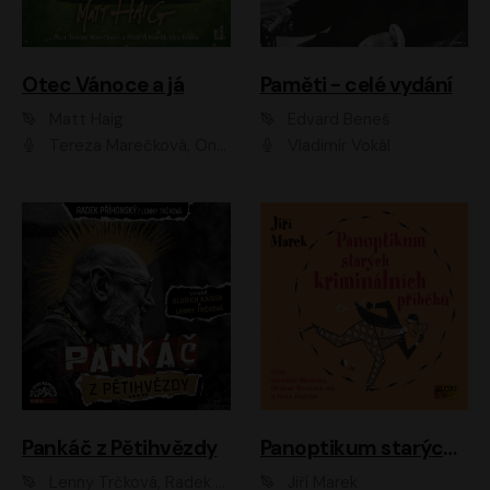
Otec Vánoce a já
Paměti - celé vydání
Matt Haig
Edvard Beneš
Tereza Marečková, Ondřej Endru Havlík
Vladimír Vokál
Pankáč z Pětihvězdy
Panoptikum starých kriminálních příběhů
Lenny Trčková, Radek Příhonský
Jiří Marek