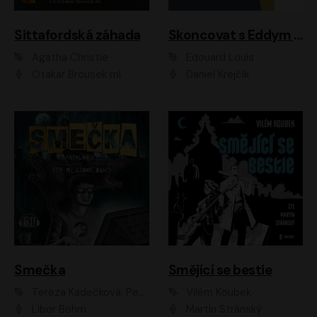
Sittafordská záhada
Skoncovat s Eddym B.
Agatha Christie
Édouard Louis
Otakar Brousek ml.
Daniel Krejčík
Smečka
Smějící se bestie
Tereza Kadečková, Petr Boček, Nelly Černohorská, Ondřej Kocáb, Ludmila Svozilová, Miroslav Pech, Karin Novotná, Jiří Sivok, Martin Štefko, Kateřina Malec Houfková, Tomáš Marton, Madla Pospíšilová Karasová, Michal Březina, Veronika Fiedlerová, Lukáš Vavrečka, Přemysl Krejčík, Mort Castle
Vilém Koubek
Libor Böhm
Martin Stránský