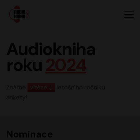
Hlavn
Men
Audiokniha roku
Audiokniha
roku
2024
Známe
vítěze
letošního ročníku
ankety!
Nominace