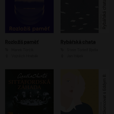
Rozložíš paměť
Rybářská chata
Marek Torčík
Stein Torleif Bjella
Vojtěch Hrabák
Jan Hájek