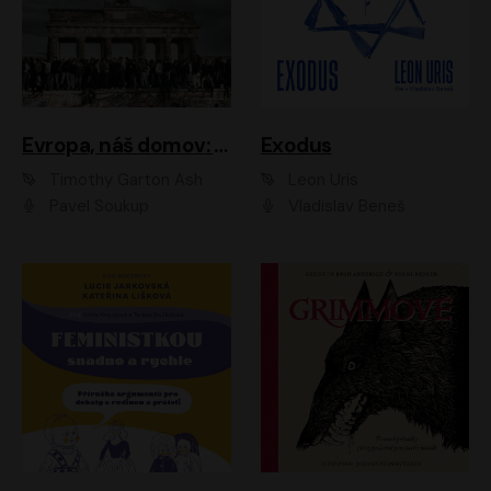
Evropa, náš domov: Od vylodění v Normandii po válku na Ukrajině
Exodus
Timothy Garton Ash
Leon Uris
Pavel Soukup
Vladislav Beneš