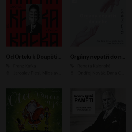
Od Ortelu k Doupěti – tucet Kafkových povídek
Orgány nepatří do nebe
Franz Kafka
Renata Kalenská
Jaroslav Plesl, Miloslav Mejzlík, David Novotný, Lukáš Hlavica, Jaromír Meduna, Václav Neužil, Otakar Brousek ml., Jan Holík, Václav Marhold
Ondřej Novák, Dana Černá, Martin Sláma, Petr Štěpán, Libor Hruška, Filip Jančík, Jakub Urbánek, Barbora Goldmannová, Karolína Zbořilová, Petra Šimberová, Richard Wágner, Klára Sochorová, Šárka Šildová, Zbyšek Horák, Anita Krausová