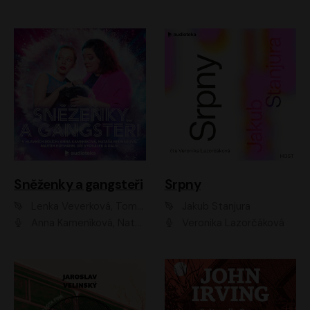
Sněženky a gangsteři
Srpny
Lenka Veverková, Tomáš Dianiška
Jakub Stanjura
Anna Kameníková, Nataša Bednářová, Tereza Hof, Taťjana Medvecká, Zuzana Slavíková, Šimon Krupa, Robert Mikluš, Jiří Vyorálek, Kryštof Hádek, Martin Hofmann, Martin Hruška
Veronika Lazorčáková