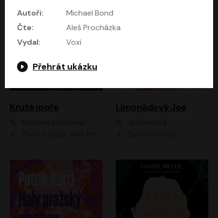
Autoři:
Michael Bond
Čte:
Aleš Procházka
Vydal:
Voxi
Přehrát ukázku
Kruté moře
Limonádový Joe
Nicholas Monsarrat
Jiří Brdečka
Pavel Soukup, Aleš Procházka, David Novotný, Marek Holý, Martin Preiss, Jakub Saic, Petr Neskusil, David Matásek, Vasil Fridrich, Pavel Rímský, Zuzana Slavíková, Zbyšek Horák, Martin Zahálka, Luboš Ondráček, Amélie Vránová, Andrea Elsnerová, Anna Theimerová, Antonín Navrátil, Apolena Velsová, Bohdan Tůma, Filip Jančík, Filip Švarc, Jan Škvor, Jiří Köhler, Kateřina Peřinová, Kristýna Nebeská, Kristýna Skružná, Ladislav Cigánek, Libor Terš, Lucie Timíková, Martin Hruška, Martin Stránský, Michal Holán, Michal Jagelka, Milada Vaňkátová, Oldřich Hajlich, Pavel Dytrt, Petr Burian, Petr Gelnar, Radek Hoppe, Radek Škvor, Radovan Vaculík, Richard Fiala, Robert Hájek, Robin Pařík, Roman Hajlich, Roman Říčař, Svatopluk Schuller, Terezie Taberyová, Valentina Vránová, Vojtěch hájek, Zuzana Kajnarová Říčařová
David Novotný