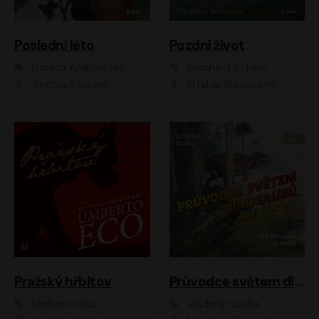
Poslední léto
Pozdní život
Dorota Ambrožová
Bernhard Schlink
Anežka Šťastná
Otakar Brousek ml.
Pražský hřbitov
Průvodce světem dinosaurů aneb Nová cesta do pravěku
Umberto Eco
Vladimír Socha