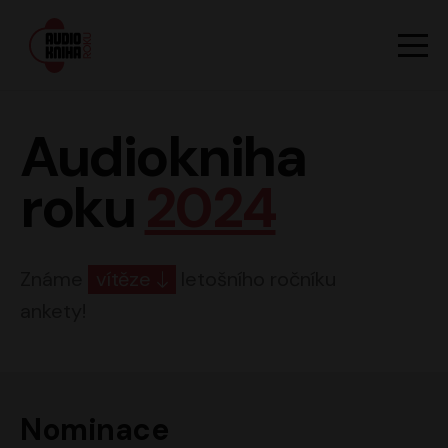
Hlavn
Men
Audiokniha roku
Audiokniha
roku
2024
Známe
vítěze
letošního ročníku
ankety!
Nominace