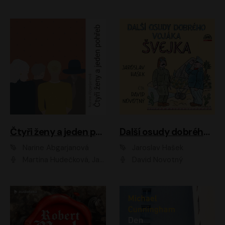
Čtyři ženy a jeden pohřeb
Další osudy dobrého vojáka Švejka
Narine Abgarjanová
Jaroslav Hašek
Martina Hudečková, Jaromír Meduna
David Novotný