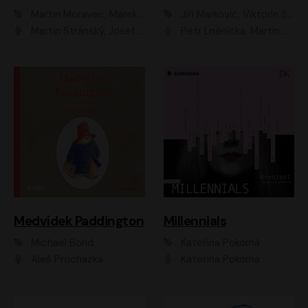
Martin Moravec, Marek Dvořák
Jiří Markovič, Viktorín Šulc
Martin Stránský, Josef Pejchal, Petra Bučková
Petr Lněnička, Martin Zahálka, Barbara Lukešová, Michal Zelenka
Medvídek Paddington
Millennials
Michael Bond
Kateřina Pokorná
Aleš Procházka
Kateřina Pokorná