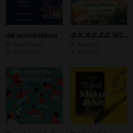
Jak se mění vědomí
JEJE JEJE JEJE, NĚCO SE MI DĚJE + PROBOUZECÍ KNÍŽKA + OPATRNĚ NA TO MRNĚ + USÍNACÍ KNÍŽKA
Michael Pollan
Robin Král
Zbyšek Horák
Robin Král