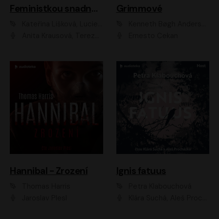
Feministkou snadno a rychle
Grimmové
Kateřina Lišková, Lucie Jarkovská
Kenneth Bøgh Andersen, Benni Bødker
Anita Krausová, Tereza Dočkalová
Ernesto Čekan
Hannibal - Zrození
Ignis fatuus
Thomas Harris
Petra Klabouchová
Jaroslav Plesl
Klára Suchá, Aleš Procházka