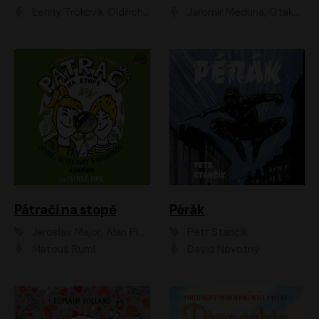
Lenny Trčková, Oldřich Kaiser
Jaromír Meduna, Otakar Brousek ml., Saša Rašilov
Pátrači na stopě
Pérák
Jaroslav Major, Alan Piskač
Petr Stančík
Matouš Ruml
David Novotný