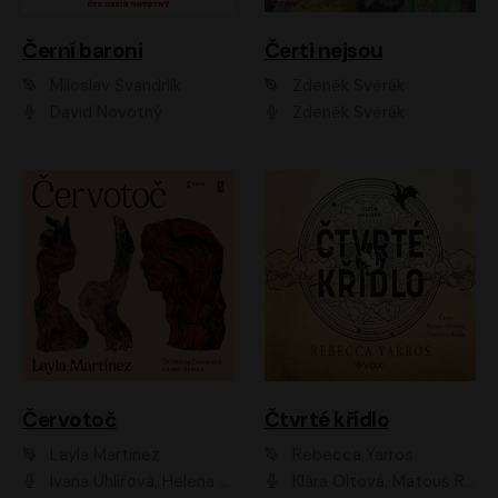
Černí baroni
Čerti nejsou
Miloslav Švandrlík
Zdeněk Svěrák
David Novotný
Zdeněk Svěrák
Červotoč
Čtvrté křídlo
Layla Martinez
Rebecca Yarros
Ivana Uhlířová, Helena Čermáková
Klára Oltová, Matouš Ruml