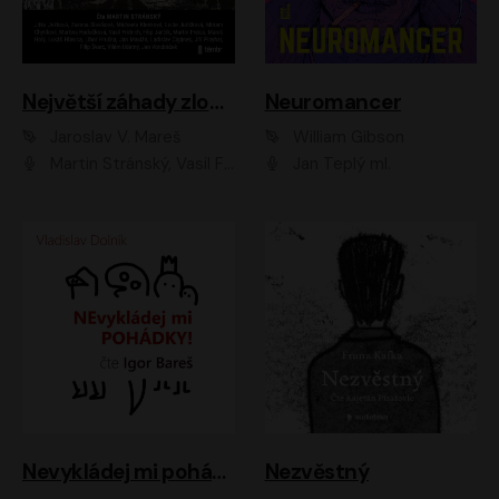
Největší záhady zločinu
Neuromancer
Jaroslav V. Mareš
William Gibson
Martin Stránský, Vasil Fridrich, Filip Jančík, Martin Preiss, Marek Holý, Lukáš Hlavica, Libor Hruška, Jan Maxián, Ladislav Cigánek, Jiří Ployhar, Filip Švarc, Vilém Udatný, Jan Vondráček, Jitka Ježková, Zuzana Slavíková, Michaela Klenková, Lucie Juřičková, Miriam Chytilová, Martina Hudečková
Jan Teplý ml.
Nevykládej mi pohádky
Nezvěstný