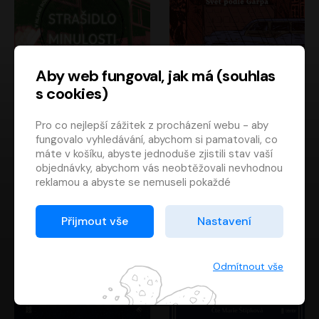
Aby web fungoval, jak má (souhlas
s cookies)
Strašidlo minulosti
Svět podle Garpa
Pro co nejlepší zážitek z procházení webu - aby
Jaroslav Velinský
John Irving
fungovalo vyhledávání, abychom si pamatovali, co
Libor Hruška
David Novotný
máte v košíku, abyste jednoduše zjistili stav vaší
objednávky, abychom vás neobtěžovali nevhodnou
reklamou a abyste se nemuseli pokaždé
přihlašovat.
Proto od vás potřebujeme souhlas se
Přijmout vše
Nastavení
zpracováním souborů cookies
, tj. malých souborů,
které se dočasně ukládají ve vašem prohlížeči.
Děkujeme, že nám ho dáte a pomůžete nám tak
Odmítnout vše
web zlepšovat.