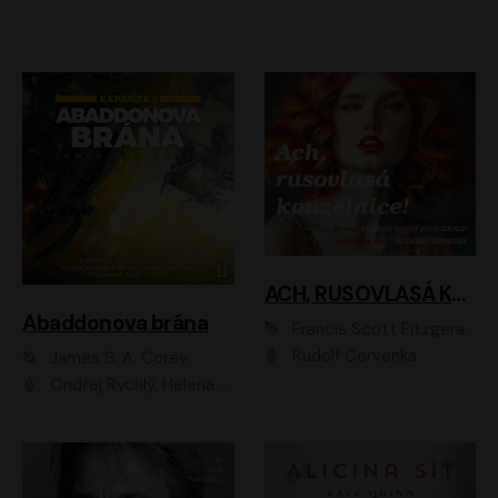
ACH, RUSOVLASÁ KOUZELNICE!
Abaddonova brána
Francis Scott Fitzgerald
Rudolf Červenka
James S. A. Corey
Ondřej Rychlý, Helena Dvořáková, Tereza Císařová, Jan Teplý, Jiří Vyorálek, Matěj Převrátil