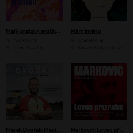
Malý pražský erotikon
Mám jméno
Patrik Hartl
Chanel Miller
David Novotný
Barbora Goldmannová
Marek Dvořák: Mezi nebem a pacientem
Markovič: Lovec přízraků