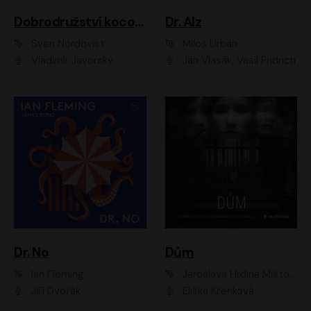
Dobrodružství kocoura Fiškuse a dědy Pettsona 1
Dr. Alz
Sven Nordqvist
Miloš Urban
Vladimír Javorský
Jan Vlasák, Vasil Fridrich
Dr. No
Dům
Ian Fleming
Jaroslava Hrdina Mištová
Jiří Dvořák
Eliška Křenková