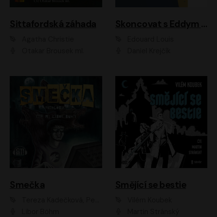
Sittafordská záhada
Skoncovat s Eddym B.
Agatha Christie
Édouard Louis
Otakar Brousek ml.
Daniel Krejčík
Smečka
Smějící se bestie
Tereza Kadečková, Petr Boček, Nelly Černohorská, Ondřej Kocáb, Ludmila Svozilová, Miroslav Pech, Karin Novotná, Jiří Sivok, Martin Štefko, Kateřina Malec Houfková, Tomáš Marton, Madla Pospíšilová Karasová, Michal Březina, Veronika Fiedlerová, Lukáš Vavrečka, Přemysl Krejčík, Mort Castle
Vilém Koubek
Libor Böhm
Martin Stránský