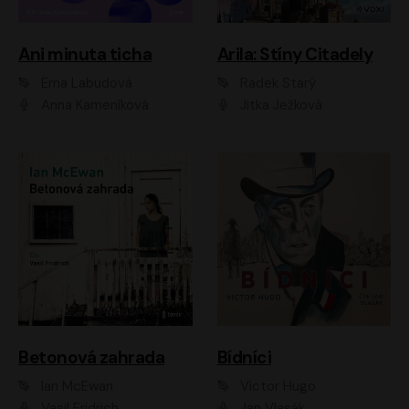
Ani minuta ticha
Arila: Stíny Citadely
Ema Labudová
Radek Starý
Anna Kameníková
Jitka Ježková
Betonová zahrada
Bídníci
Ian McEwan
Victor Hugo
Vasil Fridrich
Jan Vlasák