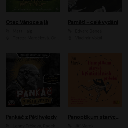
Otec Vánoce a já
Paměti - celé vydání
Matt Haig
Edvard Beneš
Tereza Marečková, Ondřej Endru Havlík
Vladimír Vokál
Pankáč z Pětihvězdy
Panoptikum starých kriminálních příběhů
Lenny Trčková, Radek Příhonský
Jiří Marek