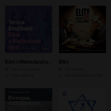
Dům v Matoušově ulici
Elity
Tereza Boučková
Jiří Havelka
Jitka Ježková
Anna Kameníková, Filip Březina, Jiří Lábus, Jiří Vyorálek, Klára Melíšková, Miloslav König, Miroslav Hanuš, Pavla Tomicová, Petr Lněnička, Richard Stanke, Taťjana Medveská, Václav Neužil, Vojtech Vondráček, Zdeněk Piškula