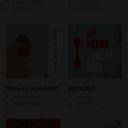
Vladislav Dolník
Franz Kafka
Igor Bareš
Kajetán Písařovic
Nives, co to povídáš?
Noční dům
Sacha Naspini
Jo Nesbo
Martina Hudečková, Jaromír Meduna, Zuzana Slavíková
Martin Preiss