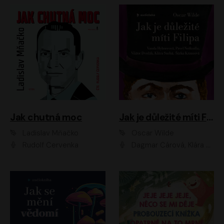
Jak chutná moc
Jak je důležité míti Filipa
Ladislav Mňačko
Oscar Wilde
Rudolf Červenka
Dagmar Čárová, Klára Suchá, Martin Hruška, Otakar Brousek ml., Pavel Neškudla, Radek Hoppe, Šárka Krausová, Vanda Hybnerová, Viktor Dvořák