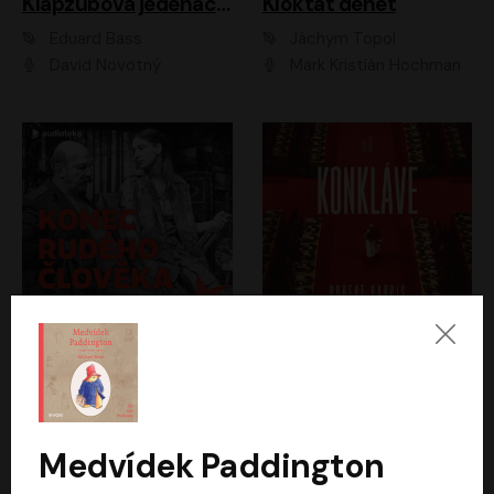
Klapzubova jedenáctka
Kloktat dehet
Eduard Bass
Jáchym Topol
David Novotný
Mark Kristián Hochman
Konec rudého člověka
Konkláve
Světlana Alexijevičová, Daniel Majling
Robert Harris
Jan Sklenář, Jan Staněk, Jan Vondráček, Johanna Tesařová, Klára Sedláčková Ottová, Magdalena Zimová, Marie Poulová, Martin Matejka, Miroslav Zavičár, Pavel Neškudla, Samuel Toman, Šimon Kučera, Štěpánka Fingerhutová, Tomáš Turek
Jan Kolařík
Medvídek Paddington