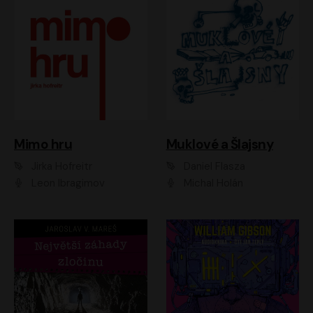
Muklové a Šlajsny
Mimo hru
Daniel Flasza
Jirka Hofreitr
Michal Holán
Leon Ibragimov