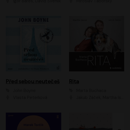
Igor Bareš, David Švehlík
Miroslav Táborský
Před sebou neutečeš
Rita
John Boyne
Marta Buchaca
Vlasta Peterková
Jakub Žáček, Martha Issová