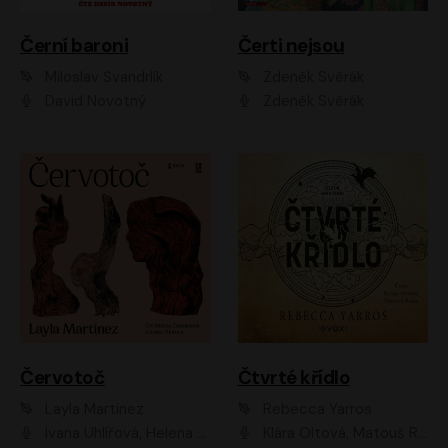
Černí baroni
Čerti nejsou
Miloslav Švandrlík
Zdeněk Svěrák
David Novotný
Zdeněk Svěrák
Červotoč
Čtvrté křídlo
Layla Martinez
Rebecca Yarros
Ivana Uhlířová, Helena Čermáková
Klára Oltová, Matouš Ruml