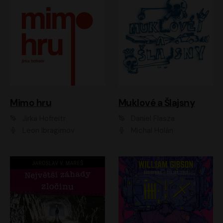
Muklové a Šlajsny
Mimo hru
Daniel Flasza
Jirka Hofreitr
Michal Holán
Leon Ibragimov