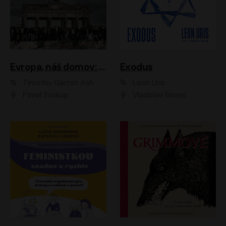
Evropa, náš domov: Od vylodění v Normandii po válku na Ukrajině
Exodus
Timothy Garton Ash
Leon Uris
Pavel Soukup
Vladislav Beneš