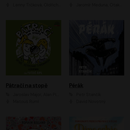
Lenny Trčková, Oldřich Kaiser
Jaromír Meduna, Otakar Brousek ml., Saša Rašilov
Pátrači na stopě
Pérák
Jaroslav Major, Alan Piskač
Petr Stančík
Matouš Ruml
David Novotný