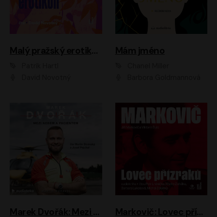
Malý pražský erotikon
Mám jméno
Patrik Hartl
Chanel Miller
David Novotný
Barbora Goldmannová
Marek Dvořák: Mezi nebem a pacientem
Markovič: Lovec přízraků