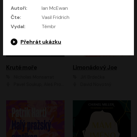
Autoři:
Ian McEwan
Čte:
Vasil Fridrich
Vydal:
Témbr
Přehrát ukázku
Kruté moře
Limonádový Joe
Nicholas Monsarrat
Jiří Brdečka
Pavel Soukup, Aleš Procházka, David Novotný, Marek Holý, Martin Preiss, Jakub Saic, Petr Neskusil, David Matásek, Vasil Fridrich, Pavel Rímský, Zuzana Slavíková, Zbyšek Horák, Martin Zahálka, Luboš Ondráček, Amélie Vránová, Andrea Elsnerová, Anna Theimerová, Antonín Navrátil, Apolena Velsová, Bohdan Tůma, Filip Jančík, Filip Švarc, Jan Škvor, Jiří Köhler, Kateřina Peřinová, Kristýna Nebeská, Kristýna Skružná, Ladislav Cigánek, Libor Terš, Lucie Timíková, Martin Hruška, Martin Stránský, Michal Holán, Michal Jagelka, Milada Vaňkátová, Oldřich Hajlich, Pavel Dytrt, Petr Burian, Petr Gelnar, Radek Hoppe, Radek Škvor, Radovan Vaculík, Richard Fiala, Robert Hájek, Robin Pařík, Roman Hajlich, Roman Říčař, Svatopluk Schuller, Terezie Taberyová, Valentina Vránová, Vojtěch hájek, Zuzana Kajnarová Říčařová
David Novotný