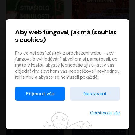
Aby web fungoval, jak má (souhlas
s cookies)
Strašidlo minulosti
Svět podle Garpa
Pro co nejlepší zážitek z procházení webu - aby
Jaroslav Velinský
John Irving
fungovalo vyhledávání, abychom si pamatovali, co
Libor Hruška
David Novotný
máte v košíku, abyste jednoduše zjistili stav vaší
objednávky, abychom vás neobtěžovali nevhodnou
reklamou a abyste se nemuseli pokaždé
přihlašovat.
Proto od vás potřebujeme souhlas se
Přijmout vše
Nastavení
zpracováním souborů cookies
, tj. malých souborů,
které se dočasně ukládají ve vašem prohlížeči.
Děkujeme, že nám ho dáte a pomůžete nám tak
Odmítnout vše
web zlepšovat.