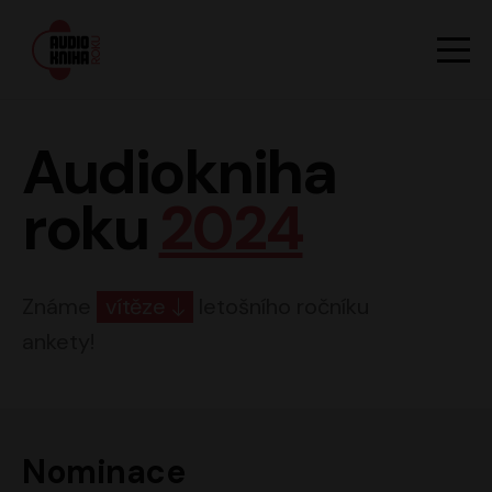
Hlavn
Men
Audiokniha roku
Audiokniha
roku
2024
Známe
vítěze
letošního ročníku
ankety!
Nominace