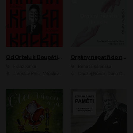
Od Ortelu k Doupěti – tucet Kafkových povídek
Orgány nepatří do nebe
Franz Kafka
Renata Kalenská
Jaroslav Plesl, Miloslav Mejzlík, David Novotný, Lukáš Hlavica, Jaromír Meduna, Václav Neužil, Otakar Brousek ml., Jan Holík, Václav Marhold
Ondřej Novák, Dana Černá, Martin Sláma, Petr Štěpán, Libor Hruška, Filip Jančík, Jakub Urbánek, Barbora Goldmannová, Karolína Zbořilová, Petra Šimberová, Richard Wágner, Klára Sochorová, Šárka Šildová, Zbyšek Horák, Anita Krausová