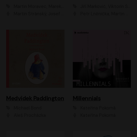
Martin Moravec, Marek Dvořák
Jiří Markovič, Viktorín Šulc
Martin Stránský, Josef Pejchal, Petra Bučková
Petr Lněnička, Martin Zahálka, Barbara Lukešová, Michal Zelenka
Medvídek Paddington
Millennials
Michael Bond
Kateřina Pokorná
Aleš Procházka
Kateřina Pokorná