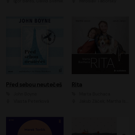
Igor Bareš, David Švehlík
Miroslav Táborský
Před sebou neutečeš
Rita
John Boyne
Marta Buchaca
Vlasta Peterková
Jakub Žáček, Martha Issová