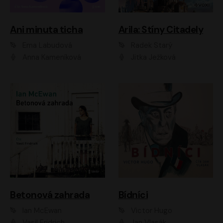
Ani minuta ticha
Arila: Stíny Citadely
Ema Labudová
Radek Starý
Anna Kameníková
Jitka Ježková
Betonová zahrada
Bídníci
Ian McEwan
Victor Hugo
Vasil Fridrich
Jan Vlasák