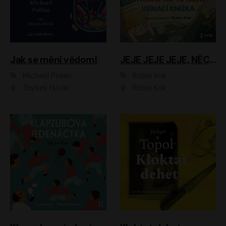
Jak se mění vědomí
JEJE JEJE JEJE, NĚCO SE MI DĚJE + PROBOUZECÍ KNÍŽKA + OPATRNĚ NA TO MRNĚ + USÍNACÍ KNÍŽKA
Michael Pollan
Robin Král
Zbyšek Horák
Robin Král