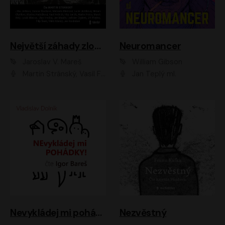
Největší záhady zločinu
Neuromancer
Jaroslav V. Mareš
William Gibson
Martin Stránský, Vasil Fridrich, Filip Jančík, Martin Preiss, Marek Holý, Lukáš Hlavica, Libor Hruška, Jan Maxián, Ladislav Cigánek, Jiří Ployhar, Filip Švarc, Vilém Udatný, Jan Vondráček, Jitka Ježková, Zuzana Slavíková, Michaela Klenková, Lucie Juřičková, Miriam Chytilová, Martina Hudečková
Jan Teplý ml.
Nevykládej mi pohádky
Nezvěstný