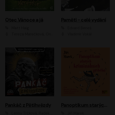
Otec Vánoce a já
Paměti - celé vydání
Matt Haig
Edvard Beneš
Tereza Marečková, Ondřej Endru Havlík
Vladimír Vokál
Pankáč z Pětihvězdy
Panoptikum starých kriminálních příběhů
Lenny Trčková, Radek Příhonský
Jiří Marek