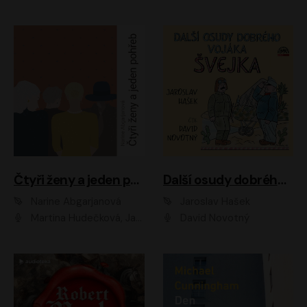
Čtyři ženy a jeden pohřeb
Další osudy dobrého vojáka Švejka
Narine Abgarjanová
Jaroslav Hašek
Martina Hudečková, Jaromír Meduna
David Novotný