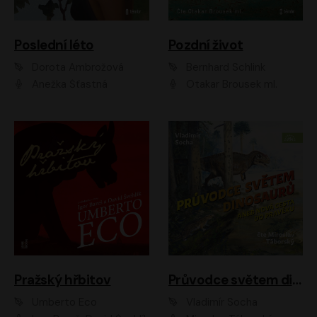
Poslední léto
Pozdní život
Dorota Ambrožová
Bernhard Schlink
Anežka Šťastná
Otakar Brousek ml.
Pražský hřbitov
Průvodce světem dinosaurů aneb Nová cesta do pravěku
Umberto Eco
Vladimír Socha