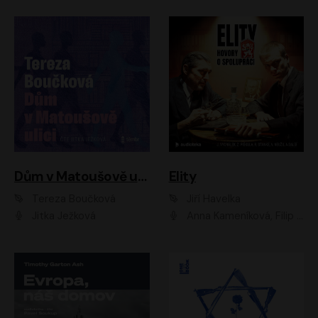
Dům v Matoušově ulici
Elity
Tereza Boučková
Jiří Havelka
Jitka Ježková
Anna Kameníková, Filip Březina, Jiří Lábus, Jiří Vyorálek, Klára Melíšková, Miloslav König, Miroslav Hanuš, Pavla Tomicová, Petr Lněnička, Richard Stanke, Taťjana Medveská, Václav Neužil, Vojtech Vondráček, Zdeněk Piškula