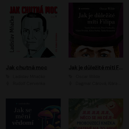
Jak chutná moc
Jak je důležité míti Filipa
Ladislav Mňačko
Oscar Wilde
Rudolf Červenka
Dagmar Čárová, Klára Suchá, Martin Hruška, Otakar Brousek ml., Pavel Neškudla, Radek Hoppe, Šárka Krausová, Vanda Hybnerová, Viktor Dvořák