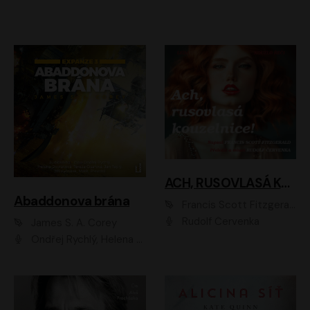
ACH, RUSOVLASÁ KOUZELNICE!
Abaddonova brána
Francis Scott Fitzgerald
Rudolf Červenka
James S. A. Corey
Ondřej Rychlý, Helena Dvořáková, Tereza Císařová, Jan Teplý, Jiří Vyorálek, Matěj Převrátil