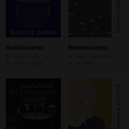
Rozložíš paměť
Rybářská chata
Marek Torčík
Stein Torleif Bjella
Vojtěch Hrabák
Jan Hájek