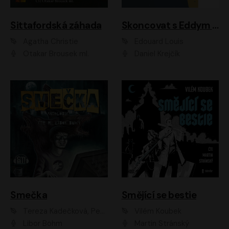
Sittafordská záhada
Skoncovat s Eddym B.
Agatha Christie
Édouard Louis
Otakar Brousek ml.
Daniel Krejčík
Smečka
Smějící se bestie
Tereza Kadečková, Petr Boček, Nelly Černohorská, Ondřej Kocáb, Ludmila Svozilová, Miroslav Pech, Karin Novotná, Jiří Sivok, Martin Štefko, Kateřina Malec Houfková, Tomáš Marton, Madla Pospíšilová Karasová, Michal Březina, Veronika Fiedlerová, Lukáš Vavrečka, Přemysl Krejčík, Mort Castle
Vilém Koubek
Libor Böhm
Martin Stránský