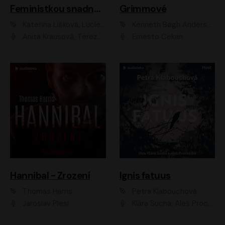
Feministkou snadno a rychle
Grimmové
Kateřina Lišková, Lucie Jarkovská
Kenneth Bøgh Andersen, Benni Bødker
Anita Krausová, Tereza Dočkalová
Ernesto Čekan
Hannibal - Zrození
Ignis fatuus
Thomas Harris
Petra Klabouchová
Jaroslav Plesl
Klára Suchá, Aleš Procházka