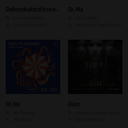
Dobrodružství kocoura Fiškuse a dědy Pettsona 1
Dr. Alz
Sven Nordqvist
Miloš Urban
Vladimír Javorský
Jan Vlasák, Vasil Fridrich
Dr. No
Dům
Ian Fleming
Jaroslava Hrdina Mištová
Jiří Dvořák
Eliška Křenková