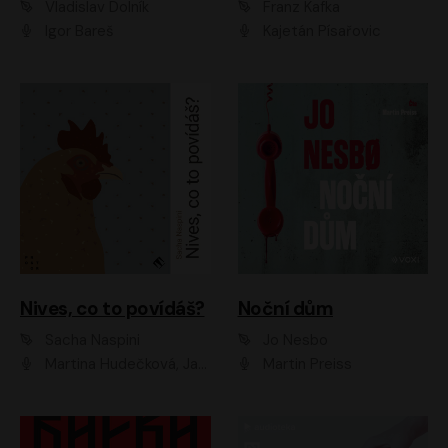
Vladislav Dolník
Franz Kafka
Igor Bareš
Kajetán Písařovic
Nives, co to povídáš?
Noční dům
Sacha Naspini
Jo Nesbo
Martina Hudečková, Jaromír Meduna, Zuzana Slavíková
Martin Preiss