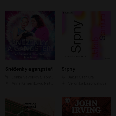
Sněženky a gangsteři
Srpny
Lenka Veverková, Tomáš Dianiška
Jakub Stanjura
Anna Kameníková, Nataša Bednářová, Tereza Hof, Taťjana Medvecká, Zuzana Slavíková, Šimon Krupa, Robert Mikluš, Jiří Vyorálek, Kryštof Hádek, Martin Hofmann, Martin Hruška
Veronika Lazorčáková