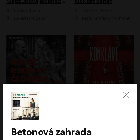
Klapzubova jedenáctka
Kloktat dehet
Eduard Bass
Jáchym Topol
David Novotný
Mark Kristián Hochman
Konec rudého člověka
Konkláve
Světlana Alexijevičová, Daniel Majling
Robert Harris
Jan Sklenář, Jan Staněk, Jan Vondráček, Johanna Tesařová, Klára Sedláčková Ottová, Magdalena Zimová, Marie Poulová, Martin Matejka, Miroslav Zavičár, Pavel Neškudla, Samuel Toman, Šimon Kučera, Štěpánka Fingerhutová, Tomáš Turek
Jan Kolařík
Betonová zahrada