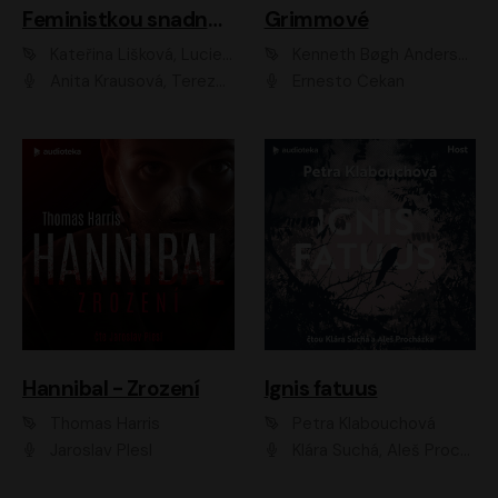
Feministkou snadno a rychle
Grimmové
Kateřina Lišková, Lucie Jarkovská
Kenneth Bøgh Andersen, Benni Bødker
Anita Krausová, Tereza Dočkalová
Ernesto Čekan
Hannibal - Zrození
Ignis fatuus
Thomas Harris
Petra Klabouchová
Jaroslav Plesl
Klára Suchá, Aleš Procházka