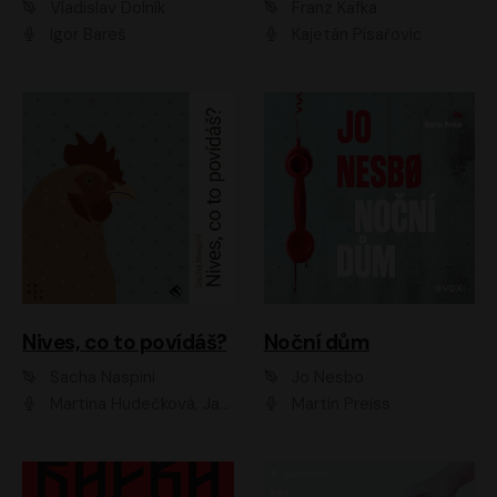
Vladislav Dolník
Franz Kafka
Igor Bareš
Kajetán Písařovic
Nives, co to povídáš?
Noční dům
Sacha Naspini
Jo Nesbo
Martina Hudečková, Jaromír Meduna, Zuzana Slavíková
Martin Preiss