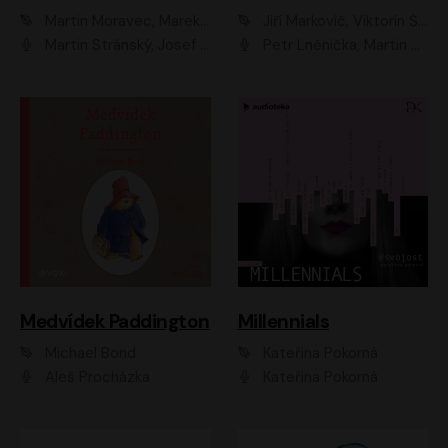
Martin Moravec, Marek Dvořák
Jiří Markovič, Viktorín Šulc
Martin Stránský, Josef Pejchal, Petra Bučková
Petr Lněnička, Martin Zahálka, Barbara Lukešová, Michal Zelenka
Medvídek Paddington
Millennials
Michael Bond
Kateřina Pokorná
Aleš Procházka
Kateřina Pokorná