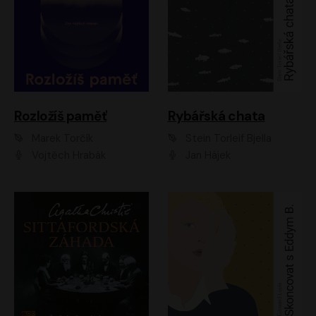
Rozložíš paměť
Rybářská chata
Marek Torčík
Stein Torleif Bjella
Vojtěch Hrabák
Jan Hájek