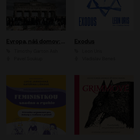
Evropa, náš domov: Od vylodění v Normandii po válku na Ukrajině
Exodus
Timothy Garton Ash
Leon Uris
Pavel Soukup
Vladislav Beneš