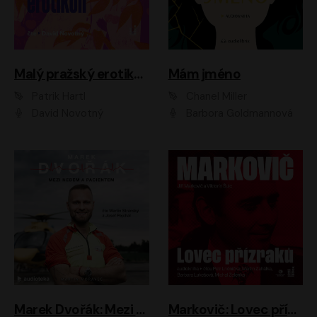
Malý pražský erotikon
Mám jméno
Patrik Hartl
Chanel Miller
David Novotný
Barbora Goldmannová
Marek Dvořák: Mezi nebem a pacientem
Markovič: Lovec přízraků