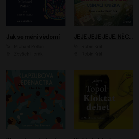
Jak se mění vědomí
JEJE JEJE JEJE, NĚCO SE MI DĚJE + PROBOUZECÍ KNÍŽKA + OPATRNĚ NA TO MRNĚ + USÍNACÍ KNÍŽKA
Michael Pollan
Robin Král
Zbyšek Horák
Robin Král