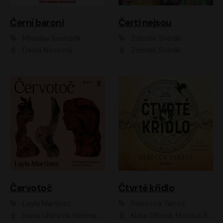
Černí baroni
Čerti nejsou
Miloslav Švandrlík
Zdeněk Svěrák
David Novotný
Zdeněk Svěrák
Červotoč
Čtvrté křídlo
Layla Martinez
Rebecca Yarros
Ivana Uhlířová, Helena Čermáková
Klára Oltová, Matouš Ruml