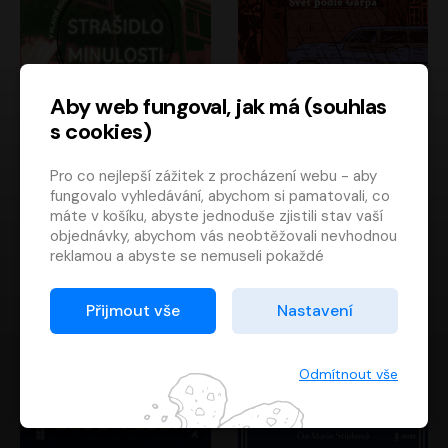
Aby web fungoval, jak má (souhlas
s cookies)
Strašidlo minulosti
Svět podle Garpa
Pro co nejlepší zážitek z procházení webu - aby
Jaroslav Velinský
John Irving
fungovalo vyhledávání, abychom si pamatovali, co
Libor Hruška
David Novotný
máte v košíku, abyste jednoduše zjistili stav vaší
objednávky, abychom vás neobtěžovali nevhodnou
reklamou a abyste se nemuseli pokaždé
přihlašovat.
Proto od vás potřebujeme souhlas se
Přijmout vše
Nastavení
zpracováním souborů cookies
, tj. malých souborů,
které se dočasně ukládají ve vašem prohlížeči.
Děkujeme, že nám ho dáte a pomůžete nám tak
Odmítnout vše
web zlepšovat.