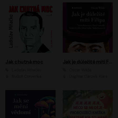
Jak chutná moc
Jak je důležité míti Filipa
Ladislav Mňačko
Oscar Wilde
Rudolf Červenka
Dagmar Čárová, Klára Suchá, Martin Hruška, Otakar Brousek ml., Pavel Neškudla, Radek Hoppe, Šárka Krausová, Vanda Hybnerová, Viktor Dvořák