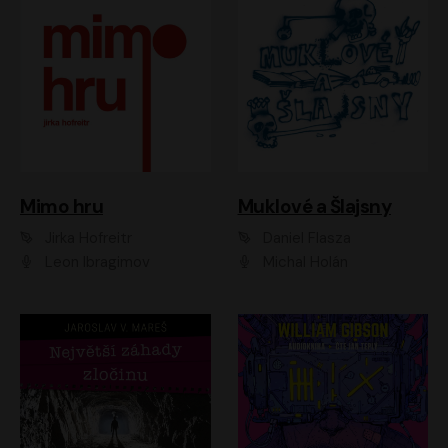
Muklové a Šlajsny
Mimo hru
Daniel Flasza
Jirka Hofreitr
Michal Holán
Leon Ibragimov