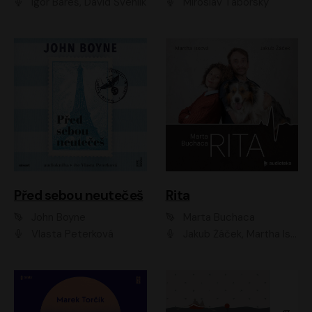
Igor Bareš, David Švehlík
Miroslav Táborský
Před sebou neutečeš
Rita
John Boyne
Marta Buchaca
Vlasta Peterková
Jakub Žáček, Martha Issová