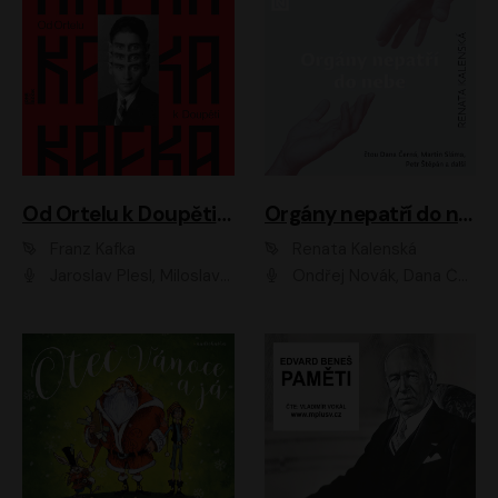
Od Ortelu k Doupěti – tucet Kafkových povídek
Orgány nepatří do nebe
Franz Kafka
Renata Kalenská
Jaroslav Plesl, Miloslav Mejzlík, David Novotný, Lukáš Hlavica, Jaromír Meduna, Václav Neužil, Otakar Brousek ml., Jan Holík, Václav Marhold
Ondřej Novák, Dana Černá, Martin Sláma, Petr Štěpán, Libor Hruška, Filip Jančík, Jakub Urbánek, Barbora Goldmannová, Karolína Zbořilová, Petra Šimberová, Richard Wágner, Klára Sochorová, Šárka Šildová, Zbyšek Horák, Anita Krausová