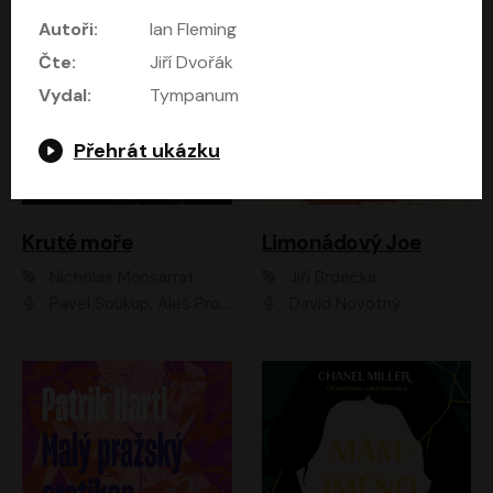
Autoři:
Ian Fleming
Čte:
Jiří Dvořák
Vydal:
Tympanum
Přehrát ukázku
Kruté moře
Limonádový Joe
Nicholas Monsarrat
Jiří Brdečka
Pavel Soukup, Aleš Procházka, David Novotný, Marek Holý, Martin Preiss, Jakub Saic, Petr Neskusil, David Matásek, Vasil Fridrich, Pavel Rímský, Zuzana Slavíková, Zbyšek Horák, Martin Zahálka, Luboš Ondráček, Amélie Vránová, Andrea Elsnerová, Anna Theimerová, Antonín Navrátil, Apolena Velsová, Bohdan Tůma, Filip Jančík, Filip Švarc, Jan Škvor, Jiří Köhler, Kateřina Peřinová, Kristýna Nebeská, Kristýna Skružná, Ladislav Cigánek, Libor Terš, Lucie Timíková, Martin Hruška, Martin Stránský, Michal Holán, Michal Jagelka, Milada Vaňkátová, Oldřich Hajlich, Pavel Dytrt, Petr Burian, Petr Gelnar, Radek Hoppe, Radek Škvor, Radovan Vaculík, Richard Fiala, Robert Hájek, Robin Pařík, Roman Hajlich, Roman Říčař, Svatopluk Schuller, Terezie Taberyová, Valentina Vránová, Vojtěch hájek, Zuzana Kajnarová Říčařová
David Novotný