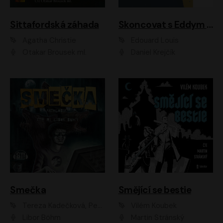
Sittafordská záhada
Skoncovat s Eddym B.
Agatha Christie
Édouard Louis
Otakar Brousek ml.
Daniel Krejčík
Smečka
Smějící se bestie
Tereza Kadečková, Petr Boček, Nelly Černohorská, Ondřej Kocáb, Ludmila Svozilová, Miroslav Pech, Karin Novotná, Jiří Sivok, Martin Štefko, Kateřina Malec Houfková, Tomáš Marton, Madla Pospíšilová Karasová, Michal Březina, Veronika Fiedlerová, Lukáš Vavrečka, Přemysl Krejčík, Mort Castle
Vilém Koubek
Libor Böhm
Martin Stránský