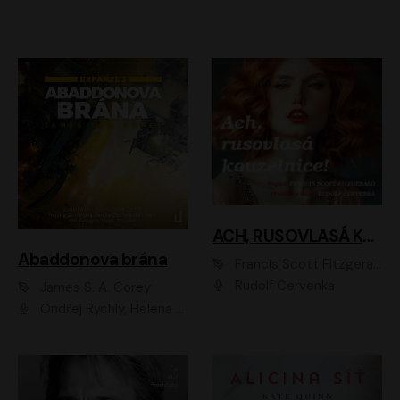
ACH, RUSOVLASÁ KOUZELNICE!
Abaddonova brána
Francis Scott Fitzgerald
Rudolf Červenka
James S. A. Corey
Ondřej Rychlý, Helena Dvořáková, Tereza Císařová, Jan Teplý, Jiří Vyorálek, Matěj Převrátil