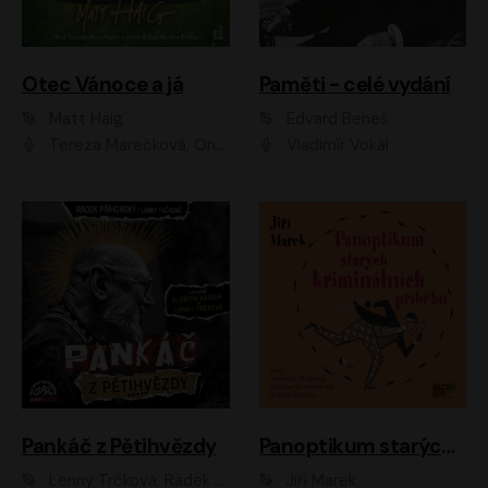
Otec Vánoce a já
Paměti - celé vydání
Matt Haig
Edvard Beneš
Tereza Marečková, Ondřej Endru Havlík
Vladimír Vokál
Pankáč z Pětihvězdy
Panoptikum starých kriminálních příběhů
Lenny Trčková, Radek Příhonský
Jiří Marek