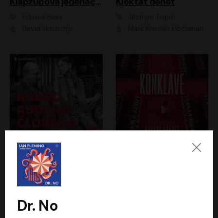
Klapzubova jedenáctka
Kloktat dehet
Eduard Bass
Jáchym Topol
David Novotný
Mark Kristián Hochman
Konec rudého člověka
Konkláve
Světlana Alexijevičová, Daniel Majling
Robert Harris
Jan Sklenář, Jan Staněk, Jan Vondráček, Johanna Tesařová, Klára Sedláčková Ottová, Magdalena Zimová, Marie Poulová, Martin Matejka, Miroslav Zavičár, Pavel Neškudla, Samuel Toman, Šimon Kučera, Štěpánka Fingerhutová, Tomáš Turek
Jan Kolařík
Dr. No