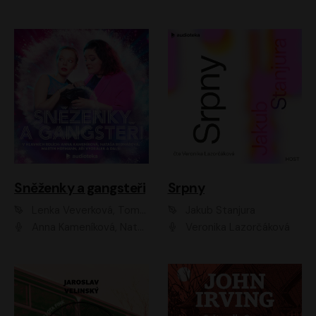
Sněženky a gangsteři
Srpny
Lenka Veverková, Tomáš Dianiška
Jakub Stanjura
Anna Kameníková, Nataša Bednářová, Tereza Hof, Taťjana Medvecká, Zuzana Slavíková, Šimon Krupa, Robert Mikluš, Jiří Vyorálek, Kryštof Hádek, Martin Hofmann, Martin Hruška
Veronika Lazorčáková