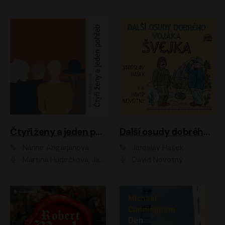
Čtyři ženy a jeden pohřeb
Další osudy dobrého vojáka Švejka
Narine Abgarjanová
Jaroslav Hašek
Martina Hudečková, Jaromír Meduna
David Novotný