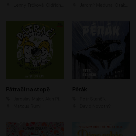
Lenny Trčková, Oldřich Kaiser
Jaromír Meduna, Otakar Brousek ml., Saša Rašilov
Pátrači na stopě
Pérák
Jaroslav Major, Alan Piskač
Petr Stančík
Matouš Ruml
David Novotný