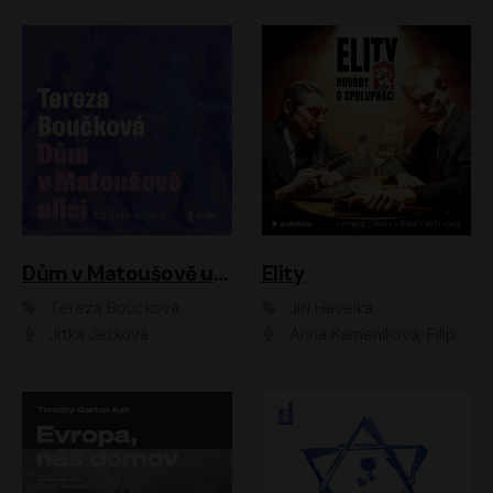
Dům v Matoušově ulici
Elity
Tereza Boučková
Jiří Havelka
Jitka Ježková
Anna Kameníková, Filip Březina, Jiří Lábus, Jiří Vyorálek, Klára Melíšková, Miloslav König, Miroslav Hanuš, Pavla Tomicová, Petr Lněnička, Richard Stanke, Taťjana Medveská, Václav Neužil, Vojtech Vondráček, Zdeněk Piškula