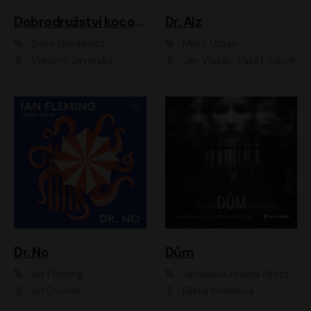
Dobrodružství kocoura Fiškuse a dědy Pettsona 1
Dr. Alz
Sven Nordqvist
Miloš Urban
Vladimír Javorský
Jan Vlasák, Vasil Fridrich
Dr. No
Dům
Ian Fleming
Jaroslava Hrdina Mištová
Jiří Dvořák
Eliška Křenková