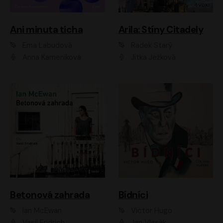
Ani minuta ticha
Arila: Stíny Citadely
Ema Labudová
Radek Starý
Anna Kameníková
Jitka Ježková
Betonová zahrada
Bídníci
Ian McEwan
Victor Hugo
Vasil Fridrich
Jan Vlasák