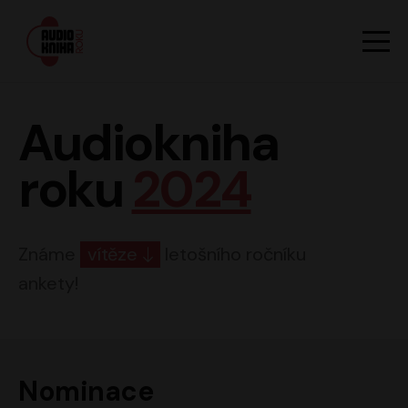
Hlavn
Men
Audiokniha roku
Audiokniha
roku
2024
Známe
vítěze
letošního ročníku
ankety!
Nominace