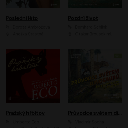
Poslední léto
Pozdní život
Dorota Ambrožová
Bernhard Schlink
Anežka Šťastná
Otakar Brousek ml.
Pražský hřbitov
Průvodce světem dinosaurů aneb Nová cesta do pravěku
Umberto Eco
Vladimír Socha