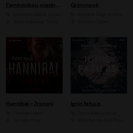
Feministkou snadno a rychle
Grimmové
Kateřina Lišková, Lucie Jarkovská
Kenneth Bøgh Andersen, Benni Bødker
Anita Krausová, Tereza Dočkalová
Ernesto Čekan
Hannibal - Zrození
Ignis fatuus
Thomas Harris
Petra Klabouchová
Jaroslav Plesl
Klára Suchá, Aleš Procházka