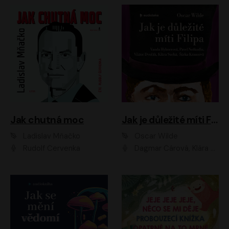
Jak chutná moc
Jak je důležité míti Filipa
Ladislav Mňačko
Oscar Wilde
Rudolf Červenka
Dagmar Čárová, Klára Suchá, Martin Hruška, Otakar Brousek ml., Pavel Neškudla, Radek Hoppe, Šárka Krausová, Vanda Hybnerová, Viktor Dvořák