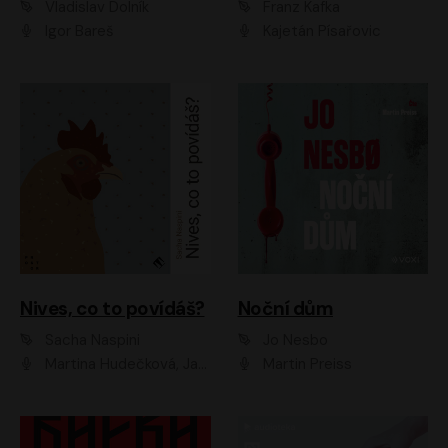
Vladislav Dolník
Franz Kafka
Igor Bareš
Kajetán Písařovic
Nives, co to povídáš?
Noční dům
Sacha Naspini
Jo Nesbo
Martina Hudečková, Jaromír Meduna, Zuzana Slavíková
Martin Preiss