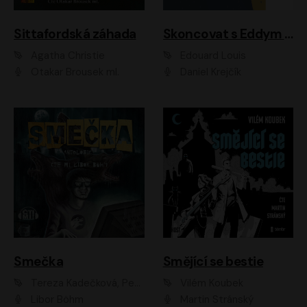
Sittafordská záhada
Skoncovat s Eddym B.
Agatha Christie
Édouard Louis
Otakar Brousek ml.
Daniel Krejčík
Smečka
Smějící se bestie
Tereza Kadečková, Petr Boček, Nelly Černohorská, Ondřej Kocáb, Ludmila Svozilová, Miroslav Pech, Karin Novotná, Jiří Sivok, Martin Štefko, Kateřina Malec Houfková, Tomáš Marton, Madla Pospíšilová Karasová, Michal Březina, Veronika Fiedlerová, Lukáš Vavrečka, Přemysl Krejčík, Mort Castle
Vilém Koubek
Libor Böhm
Martin Stránský