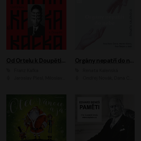
Od Ortelu k Doupěti – tucet Kafkových povídek
Orgány nepatří do nebe
Franz Kafka
Renata Kalenská
Jaroslav Plesl, Miloslav Mejzlík, David Novotný, Lukáš Hlavica, Jaromír Meduna, Václav Neužil, Otakar Brousek ml., Jan Holík, Václav Marhold
Ondřej Novák, Dana Černá, Martin Sláma, Petr Štěpán, Libor Hruška, Filip Jančík, Jakub Urbánek, Barbora Goldmannová, Karolína Zbořilová, Petra Šimberová, Richard Wágner, Klára Sochorová, Šárka Šildová, Zbyšek Horák, Anita Krausová