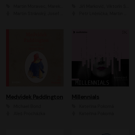
Martin Moravec, Marek Dvořák
Jiří Markovič, Viktorín Šulc
Martin Stránský, Josef Pejchal, Petra Bučková
Petr Lněnička, Martin Zahálka, Barbara Lukešová, Michal Zelenka
Medvídek Paddington
Millennials
Michael Bond
Kateřina Pokorná
Aleš Procházka
Kateřina Pokorná