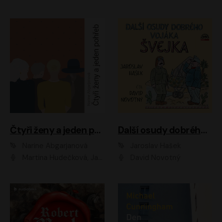
Čtyři ženy a jeden pohřeb
Další osudy dobrého vojáka Švejka
Narine Abgarjanová
Jaroslav Hašek
Martina Hudečková, Jaromír Meduna
David Novotný