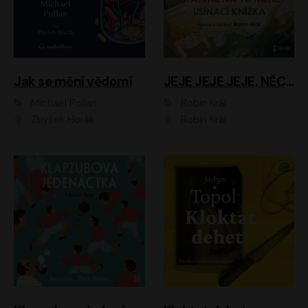
Jak se mění vědomí
JEJE JEJE JEJE, NĚCO SE MI DĚJE + PROBOUZECÍ KNÍŽKA + OPATRNĚ NA TO MRNĚ + USÍNACÍ KNÍŽKA
Michael Pollan
Robin Král
Zbyšek Horák
Robin Král