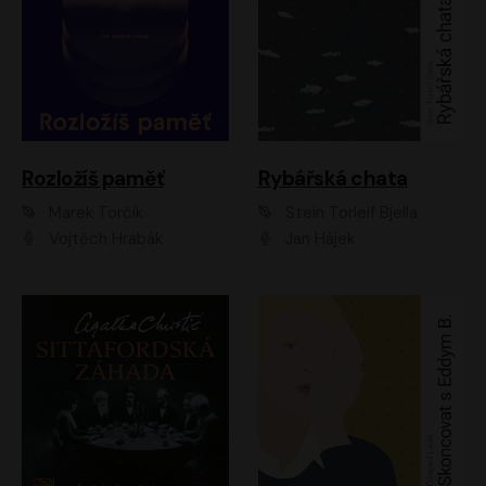
Rozložíš paměť
Rybářská chata
Marek Torčík
Stein Torleif Bjella
Vojtěch Hrabák
Jan Hájek