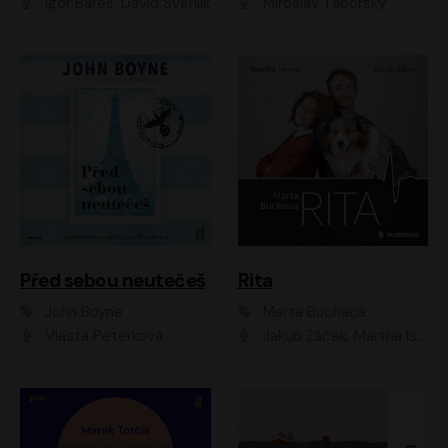
Igor Bareš, David Švehlík
Miroslav Táborský
Před sebou neutečeš
Rita
John Boyne
Marta Buchaca
Vlasta Peterková
Jakub Žáček, Martha Issová