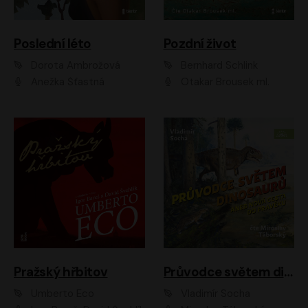
Poslední léto
Pozdní život
Dorota Ambrožová
Bernhard Schlink
Anežka Šťastná
Otakar Brousek ml.
Pražský hřbitov
Průvodce světem dinosaurů aneb Nová cesta do pravěku
Umberto Eco
Vladimír Socha