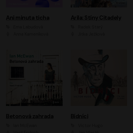
Ani minuta ticha
Arila: Stíny Citadely
Ema Labudová
Radek Starý
Anna Kameníková
Jitka Ježková
Betonová zahrada
Bídníci
Ian McEwan
Victor Hugo
Vasil Fridrich
Jan Vlasák