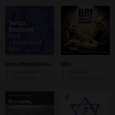
Dům v Matoušově ulici
Elity
Tereza Boučková
Jiří Havelka
Jitka Ježková
Anna Kameníková, Filip Březina, Jiří Lábus, Jiří Vyorálek, Klára Melíšková, Miloslav König, Miroslav Hanuš, Pavla Tomicová, Petr Lněnička, Richard Stanke, Taťjana Medveská, Václav Neužil, Vojtech Vondráček, Zdeněk Piškula