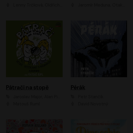
Lenny Trčková, Oldřich Kaiser
Jaromír Meduna, Otakar Brousek ml., Saša Rašilov
Pátrači na stopě
Pérák
Jaroslav Major, Alan Piskač
Petr Stančík
Matouš Ruml
David Novotný