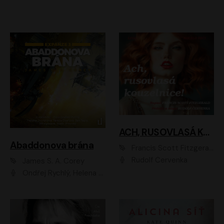
ACH, RUSOVLASÁ KOUZELNICE!
Abaddonova brána
Francis Scott Fitzgerald
Rudolf Červenka
James S. A. Corey
Ondřej Rychlý, Helena Dvořáková, Tereza Císařová, Jan Teplý, Jiří Vyorálek, Matěj Převrátil