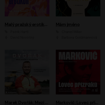
Malý pražský erotikon
Mám jméno
Patrik Hartl
Chanel Miller
David Novotný
Barbora Goldmannová
Marek Dvořák: Mezi nebem a pacientem
Markovič: Lovec přízraků