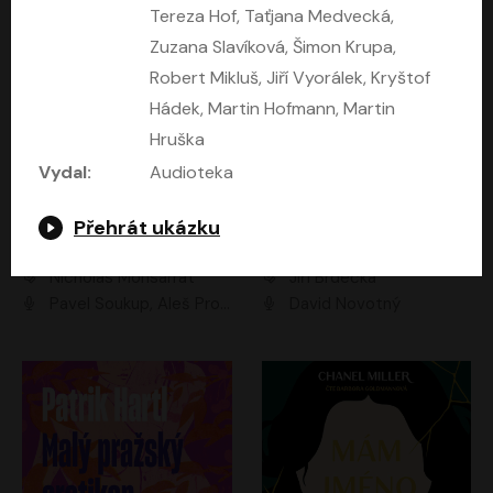
Tereza Hof, Taťjana Medvecká,
Zuzana Slavíková, Šimon Krupa,
Robert Mikluš, Jiří Vyorálek, Kryštof
Hádek, Martin Hofmann, Martin
Hruška
Vydal:
Audioteka
Přehrát ukázku
Kruté moře
Limonádový Joe
Nicholas Monsarrat
Jiří Brdečka
Pavel Soukup, Aleš Procházka, David Novotný, Marek Holý, Martin Preiss, Jakub Saic, Petr Neskusil, David Matásek, Vasil Fridrich, Pavel Rímský, Zuzana Slavíková, Zbyšek Horák, Martin Zahálka, Luboš Ondráček, Amélie Vránová, Andrea Elsnerová, Anna Theimerová, Antonín Navrátil, Apolena Velsová, Bohdan Tůma, Filip Jančík, Filip Švarc, Jan Škvor, Jiří Köhler, Kateřina Peřinová, Kristýna Nebeská, Kristýna Skružná, Ladislav Cigánek, Libor Terš, Lucie Timíková, Martin Hruška, Martin Stránský, Michal Holán, Michal Jagelka, Milada Vaňkátová, Oldřich Hajlich, Pavel Dytrt, Petr Burian, Petr Gelnar, Radek Hoppe, Radek Škvor, Radovan Vaculík, Richard Fiala, Robert Hájek, Robin Pařík, Roman Hajlich, Roman Říčař, Svatopluk Schuller, Terezie Taberyová, Valentina Vránová, Vojtěch hájek, Zuzana Kajnarová Říčařová
David Novotný