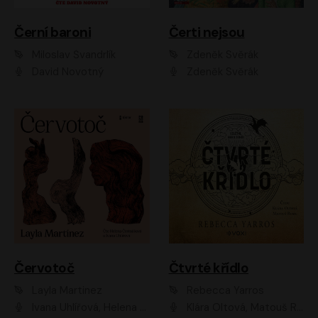
Černí baroni
Čerti nejsou
Miloslav Švandrlík
Zdeněk Svěrák
David Novotný
Zdeněk Svěrák
Červotoč
Čtvrté křídlo
Layla Martinez
Rebecca Yarros
Ivana Uhlířová, Helena Čermáková
Klára Oltová, Matouš Ruml