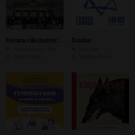
Evropa, náš domov: Od vylodění v Normandii po válku na Ukrajině
Exodus
Timothy Garton Ash
Leon Uris
Pavel Soukup
Vladislav Beneš