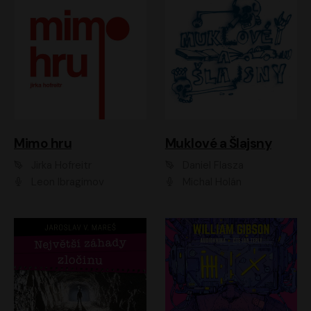
Muklové a Šlajsny
Mimo hru
Daniel Flasza
Jirka Hofreitr
Michal Holán
Leon Ibragimov