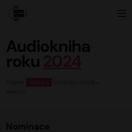
Hlavn
Men
Audiokniha roku
Audiokniha
roku
2024
Známe
vítěze
letošního ročníku
ankety!
Nominace