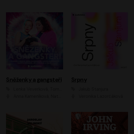
Sněženky a gangsteři
Srpny
Lenka Veverková, Tomáš Dianiška
Jakub Stanjura
Anna Kameníková, Nataša Bednářová, Tereza Hof, Taťjana Medvecká, Zuzana Slavíková, Šimon Krupa, Robert Mikluš, Jiří Vyorálek, Kryštof Hádek, Martin Hofmann, Martin Hruška
Veronika Lazorčáková