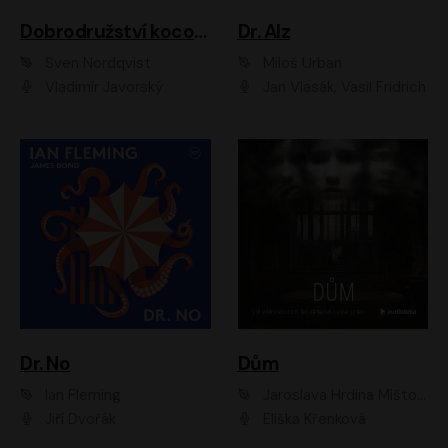
Dobrodružství kocoura Fiškuse a dědy Pettsona 1
Dr. Alz
Sven Nordqvist
Miloš Urban
Vladimír Javorský
Jan Vlasák, Vasil Fridrich
Dr. No
Dům
Ian Fleming
Jaroslava Hrdina Mištová
Jiří Dvořák
Eliška Křenková