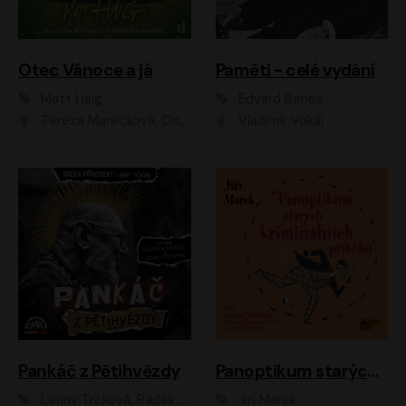
Otec Vánoce a já
Paměti - celé vydání
Matt Haig
Edvard Beneš
Tereza Marečková, Ondřej Endru Havlík
Vladimír Vokál
Pankáč z Pětihvězdy
Panoptikum starých kriminálních příběhů
Lenny Trčková, Radek Příhonský
Jiří Marek