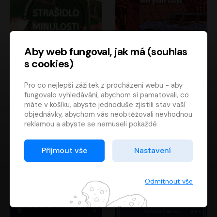
Aby web fungoval, jak má (souhlas
s cookies)
Strašidlo minulosti
Svět podle Garpa
Pro co nejlepší zážitek z procházení webu - aby
Jaroslav Velinský
John Irving
fungovalo vyhledávání, abychom si pamatovali, co
Libor Hruška
David Novotný
máte v košíku, abyste jednoduše zjistili stav vaší
objednávky, abychom vás neobtěžovali nevhodnou
reklamou a abyste se nemuseli pokaždé
přihlašovat.
Proto od vás potřebujeme souhlas se
Přijmout vše
Nastavení
zpracováním souborů cookies
, tj. malých souborů,
které se dočasně ukládají ve vašem prohlížeči.
Děkujeme, že nám ho dáte a pomůžete nám tak
Odmítnout vše
web zlepšovat.