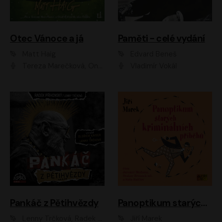
Otec Vánoce a já
Paměti - celé vydání
Matt Haig
Edvard Beneš
Tereza Marečková, Ondřej Endru Havlík
Vladimír Vokál
Pankáč z Pětihvězdy
Panoptikum starých kriminálních příběhů
Lenny Trčková, Radek Příhonský
Jiří Marek