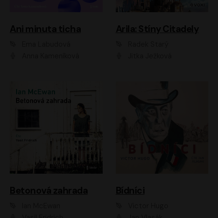
Ani minuta ticha
Arila: Stíny Citadely
Ema Labudová
Radek Starý
Anna Kameníková
Jitka Ježková
Betonová zahrada
Bídníci
Ian McEwan
Victor Hugo
Vasil Fridrich
Jan Vlasák