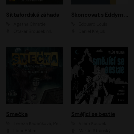
Sittafordská záhada
Skoncovat s Eddym B.
Agatha Christie
Édouard Louis
Otakar Brousek ml.
Daniel Krejčík
Smečka
Smějící se bestie
Tereza Kadečková, Petr Boček, Nelly Černohorská, Ondřej Kocáb, Ludmila Svozilová, Miroslav Pech, Karin Novotná, Jiří Sivok, Martin Štefko, Kateřina Malec Houfková, Tomáš Marton, Madla Pospíšilová Karasová, Michal Březina, Veronika Fiedlerová, Lukáš Vavrečka, Přemysl Krejčík, Mort Castle
Vilém Koubek
Libor Böhm
Martin Stránský