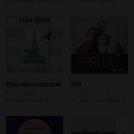
Igor Bareš, David Švehlík
Miroslav Táborský
Před sebou neutečeš
Rita
John Boyne
Marta Buchaca
Vlasta Peterková
Jakub Žáček, Martha Issová