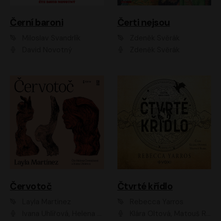
Černí baroni
Čerti nejsou
Miloslav Švandrlík
Zdeněk Svěrák
David Novotný
Zdeněk Svěrák
Červotoč
Čtvrté křídlo
Layla Martinez
Rebecca Yarros
Ivana Uhlířová, Helena Čermáková
Klára Oltová, Matouš Ruml