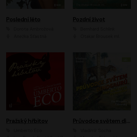
Poslední léto
Pozdní život
Dorota Ambrožová
Bernhard Schlink
Anežka Šťastná
Otakar Brousek ml.
Pražský hřbitov
Průvodce světem dinosaurů aneb Nová cesta do pravěku
Umberto Eco
Vladimír Socha