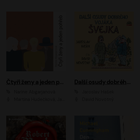
Čtyři ženy a jeden pohřeb
Další osudy dobrého vojáka Švejka
Narine Abgarjanová
Jaroslav Hašek
Martina Hudečková, Jaromír Meduna
David Novotný