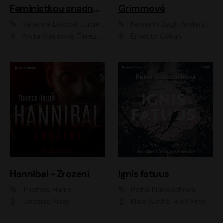
Feministkou snadno a rychle
Grimmové
Kateřina Lišková, Lucie Jarkovská
Kenneth Bøgh Andersen, Benni Bødker
Anita Krausová, Tereza Dočkalová
Ernesto Čekan
Hannibal - Zrození
Ignis fatuus
Thomas Harris
Petra Klabouchová
Jaroslav Plesl
Klára Suchá, Aleš Procházka