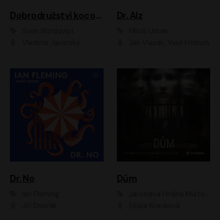
Dobrodružství kocoura Fiškuse a dědy Pettsona 1
Dr. Alz
Sven Nordqvist
Miloš Urban
Vladimír Javorský
Jan Vlasák, Vasil Fridrich
Dr. No
Dům
Ian Fleming
Jaroslava Hrdina Mištová
Jiří Dvořák
Eliška Křenková