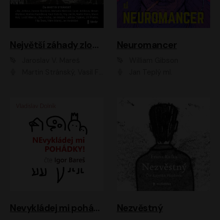
Největší záhady zločinu
Neuromancer
Jaroslav V. Mareš
William Gibson
Martin Stránský, Vasil Fridrich, Filip Jančík, Martin Preiss, Marek Holý, Lukáš Hlavica, Libor Hruška, Jan Maxián, Ladislav Cigánek, Jiří Ployhar, Filip Švarc, Vilém Udatný, Jan Vondráček, Jitka Ježková, Zuzana Slavíková, Michaela Klenková, Lucie Juřičková, Miriam Chytilová, Martina Hudečková
Jan Teplý ml.
Nevykládej mi pohádky
Nezvěstný