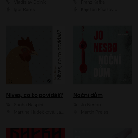
Vladislav Dolník
Franz Kafka
Igor Bareš
Kajetán Písařovic
Nives, co to povídáš?
Noční dům
Sacha Naspini
Jo Nesbo
Martina Hudečková, Jaromír Meduna, Zuzana Slavíková
Martin Preiss