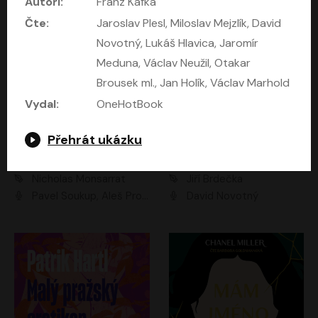
Autoři:
Franz Kafka
Čte:
Jaroslav Plesl, Miloslav Mejzlík, David
Novotný, Lukáš Hlavica, Jaromír
Meduna, Václav Neužil, Otakar
Brousek ml., Jan Holík, Václav Marhold
Vydal:
OneHotBook
Přehrát ukázku
Kruté moře
Limonádový Joe
Nicholas Monsarrat
Jiří Brdečka
Pavel Soukup, Aleš Procházka, David Novotný, Marek Holý, Martin Preiss, Jakub Saic, Petr Neskusil, David Matásek, Vasil Fridrich, Pavel Rímský, Zuzana Slavíková, Zbyšek Horák, Martin Zahálka, Luboš Ondráček, Amélie Vránová, Andrea Elsnerová, Anna Theimerová, Antonín Navrátil, Apolena Velsová, Bohdan Tůma, Filip Jančík, Filip Švarc, Jan Škvor, Jiří Köhler, Kateřina Peřinová, Kristýna Nebeská, Kristýna Skružná, Ladislav Cigánek, Libor Terš, Lucie Timíková, Martin Hruška, Martin Stránský, Michal Holán, Michal Jagelka, Milada Vaňkátová, Oldřich Hajlich, Pavel Dytrt, Petr Burian, Petr Gelnar, Radek Hoppe, Radek Škvor, Radovan Vaculík, Richard Fiala, Robert Hájek, Robin Pařík, Roman Hajlich, Roman Říčař, Svatopluk Schuller, Terezie Taberyová, Valentina Vránová, Vojtěch hájek, Zuzana Kajnarová Říčařová
David Novotný