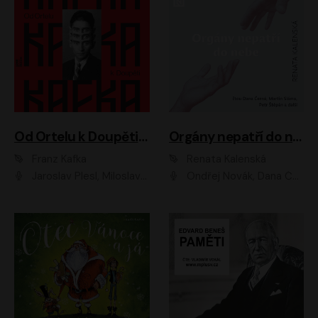
Od Ortelu k Doupěti – tucet Kafkových povídek
Orgány nepatří do nebe
Franz Kafka
Renata Kalenská
Jaroslav Plesl, Miloslav Mejzlík, David Novotný, Lukáš Hlavica, Jaromír Meduna, Václav Neužil, Otakar Brousek ml., Jan Holík, Václav Marhold
Ondřej Novák, Dana Černá, Martin Sláma, Petr Štěpán, Libor Hruška, Filip Jančík, Jakub Urbánek, Barbora Goldmannová, Karolína Zbořilová, Petra Šimberová, Richard Wágner, Klára Sochorová, Šárka Šildová, Zbyšek Horák, Anita Krausová