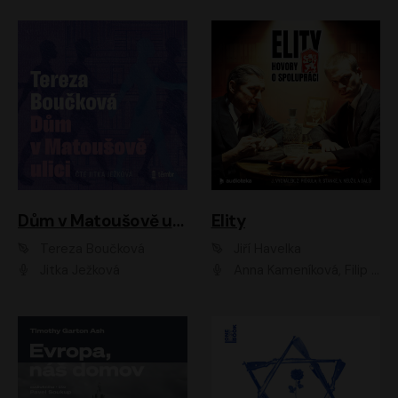
Dům v Matoušově ulici
Elity
Tereza Boučková
Jiří Havelka
Jitka Ježková
Anna Kameníková, Filip Březina, Jiří Lábus, Jiří Vyorálek, Klára Melíšková, Miloslav König, Miroslav Hanuš, Pavla Tomicová, Petr Lněnička, Richard Stanke, Taťjana Medveská, Václav Neužil, Vojtech Vondráček, Zdeněk Piškula