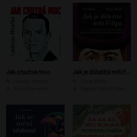
Jak chutná moc
Jak je důležité míti Filipa
Ladislav Mňačko
Oscar Wilde
Rudolf Červenka
Dagmar Čárová, Klára Suchá, Martin Hruška, Otakar Brousek ml., Pavel Neškudla, Radek Hoppe, Šárka Krausová, Vanda Hybnerová, Viktor Dvořák