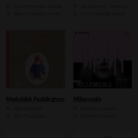
Martin Moravec, Marek Dvořák
Jiří Markovič, Viktorín Šulc
Martin Stránský, Josef Pejchal, Petra Bučková
Petr Lněnička, Martin Zahálka, Barbara Lukešová, Michal Zelenka
Medvídek Paddington
Millennials
Michael Bond
Kateřina Pokorná
Aleš Procházka
Kateřina Pokorná