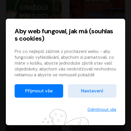
Aby web fungoval, jak má (souhlas
s cookies)
Strašidlo minulosti
Svět podle Garpa
Pro co nejlepší zážitek z procházení webu - aby
Jaroslav Velinský
John Irving
fungovalo vyhledávání, abychom si pamatovali, co
Libor Hruška
David Novotný
máte v košíku, abyste jednoduše zjistili stav vaší
objednávky, abychom vás neobtěžovali nevhodnou
reklamou a abyste se nemuseli pokaždé
přihlašovat.
Proto od vás potřebujeme souhlas se
Přijmout vše
Nastavení
zpracováním souborů cookies
, tj. malých souborů,
které se dočasně ukládají ve vašem prohlížeči.
Děkujeme, že nám ho dáte a pomůžete nám tak
Odmítnout vše
web zlepšovat.