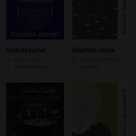
Rozložíš paměť
Rybářská chata
Marek Torčík
Stein Torleif Bjella
Vojtěch Hrabák
Jan Hájek