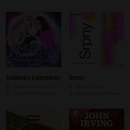
Sněženky a gangsteři
Srpny
Lenka Veverková, Tomáš Dianiška
Jakub Stanjura
Anna Kameníková, Nataša Bednářová, Tereza Hof, Taťjana Medvecká, Zuzana Slavíková, Šimon Krupa, Robert Mikluš, Jiří Vyorálek, Kryštof Hádek, Martin Hofmann, Martin Hruška
Veronika Lazorčáková