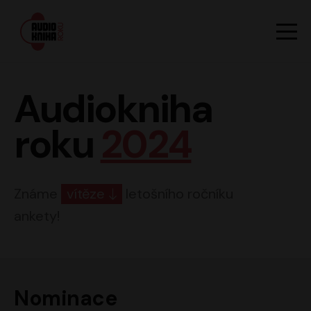
Hlavn
Men
Audiokniha roku
Audiokniha
roku
2024
Známe
vítěze
letošního ročníku
ankety!
Nominace