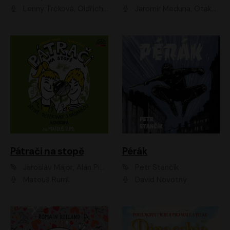
Lenny Trčková, Oldřich Kaiser
Jaromír Meduna, Otakar Brousek ml., Saša Rašilov
Pátrači na stopě
Pérák
Jaroslav Major, Alan Piskač
Petr Stančík
Matouš Ruml
David Novotný