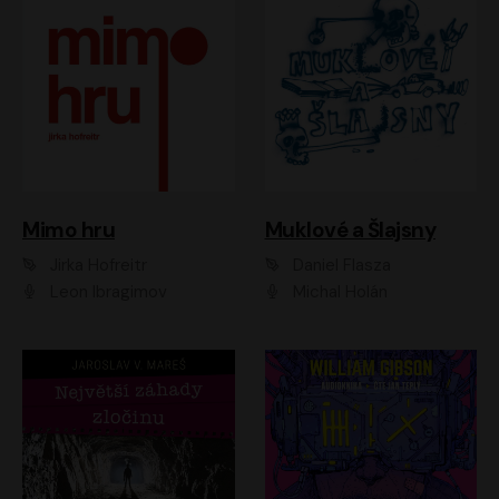
Muklové a Šlajsny
Mimo hru
Daniel Flasza
Jirka Hofreitr
Michal Holán
Leon Ibragimov