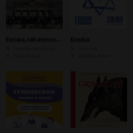
Evropa, náš domov: Od vylodění v Normandii po válku na Ukrajině
Exodus
Timothy Garton Ash
Leon Uris
Pavel Soukup
Vladislav Beneš