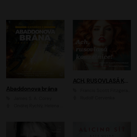
ACH, RUSOVLASÁ KOUZELNICE!
Abaddonova brána
Francis Scott Fitzgerald
Rudolf Červenka
James S. A. Corey
Ondřej Rychlý, Helena Dvořáková, Tereza Císařová, Jan Teplý, Jiří Vyorálek, Matěj Převrátil