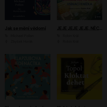
Jak se mění vědomí
JEJE JEJE JEJE, NĚCO SE MI DĚJE + PROBOUZECÍ KNÍŽKA + OPATRNĚ NA TO MRNĚ + USÍNACÍ KNÍŽKA
Michael Pollan
Robin Král
Zbyšek Horák
Robin Král