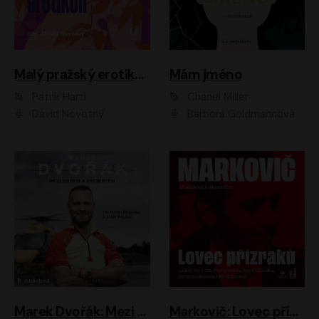
Malý pražský erotikon
Mám jméno
Patrik Hartl
Chanel Miller
David Novotný
Barbora Goldmannová
Marek Dvořák: Mezi nebem a pacientem
Markovič: Lovec přízraků