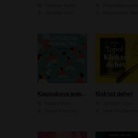
Thomas Harris
Petra Klabouch
Jaroslav Plesl
Klára Suchá, Aleš Procház
Klapzubova jedenáctka
Kloktat dehet
Eduard Bass
Jáchym Topol
David Novotný
Mark Kristián Hoch