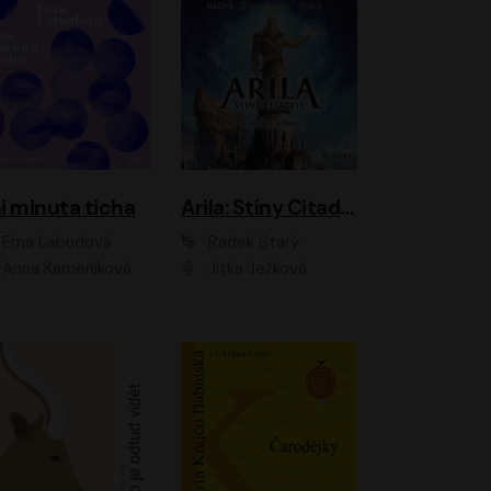
i minuta ticha
Arila: Stíny Citadely
Ema Labudová
Radek Starý
Anna Kameníková
Jitka Ježková