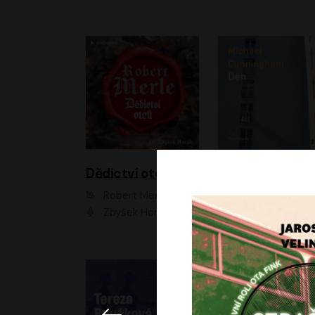
Dědictví otců
Den
Robert Merle
Michael Cunningha
Zbyšek Horák
Petr Stach