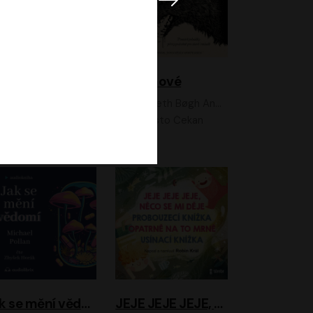
Feministkou snadno a rychle
Grimmové
Kateřina Lišková, Lucie Jarkovská
Kenneth Bøgh Andersen, Benni Bødker
Anita Krausová, Tereza Dočkalová
Ernesto Čekan
Jak se mění vědomí
JEJE JEJE JEJE, NĚCO SE MI DĚJE + PROBOUZECÍ KNÍŽKA + OPATRNĚ NA TO MRNĚ + USÍNACÍ KNÍŽKA