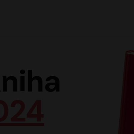
Hlav
niha
024