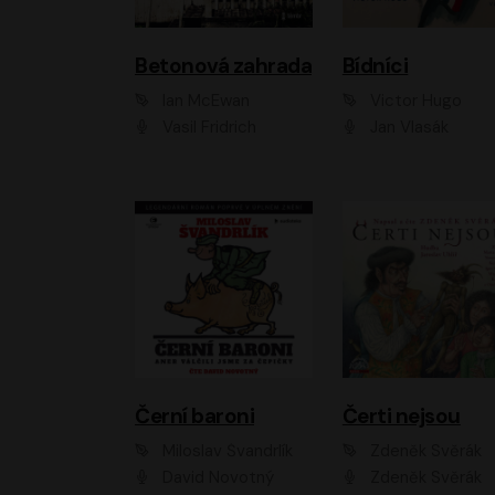
Betonová zahrada
Bídníci
Ian McEwan
Victor Hugo
Vasil Fridrich
Jan Vlasák
Černí baroni
Čerti nejsou
Miloslav Švandrlík
Zdeněk Svěrák
David Novotný
Zdeněk Svěrák