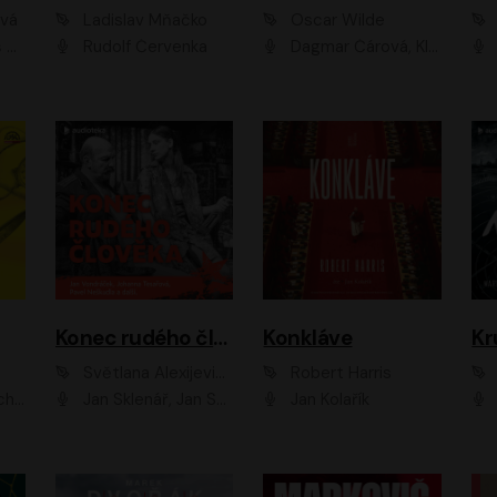
ová
Ladislav Mňačko
Oscar Wilde
ka
Rudolf Červenka
Dagmar Čárová, Klára Suchá, Martin Hruška, Otakar Brousek ml., Pavel Neškudla, Radek Hoppe, Šárka Krausová, Vanda Hybnerová, Viktor Dvořák
Konec rudého člověka
Konkláve
Kr
Světlana Alexijevičová, Daniel Majling
Robert Harris
man
Jan Sklenář, Jan Staněk, Jan Vondráček, Johanna Tesařová, Klára Sedláčková Ottová, Magdalena Zimová, Marie Poulová, Martin Matejka, Miroslav Zavičár, Pavel Neškudla, Samuel Toman, Šimon Kučera, Štěpánka Fingerhutová, Tomáš Turek
Jan Kolařík
Pavel Souk