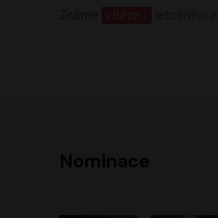
Známe
vítěze
letošního r
Nominace