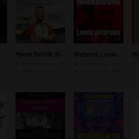
Marek Dvořák: Mezi nebem a pacientem
Markovič: Lovec přízraků
Martin Moravec, Marek Dvořák
Jiří Markovič, Viktorín Šulc
vá
Martin Stránský, Josef Pejchal, Petra Bučková
Petr Lněnička, Martin Zahálka, Barbara Lukešová, Michal Zelenka