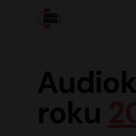
Audiokniha roku
Audiok
roku
2