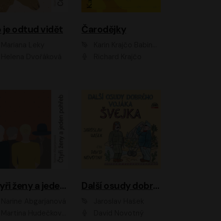
 je odtud vidět
Čarodějky
Mariana Leky
Karin Krajčo Babinská
Helena Dvořáková
Richard Krajčo
Čtyři ženy a jeden pohřeb
Další osudy dobrého vojáka Švejka
Narine Abgarjanová
Jaroslav Hašek
Martina Hudečková, Jaromír Meduna
David Novotný