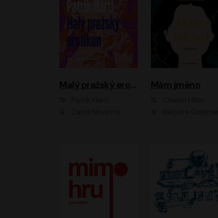
Malý pražský erotikon
Mám jméno
Patrik Hartl
Chanel Miller
David Novotný
Barbora Goldmanno