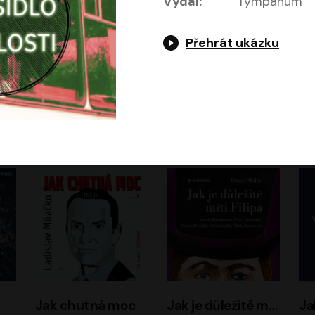
Vydal:
Tympanum
Přehrát ukázku
Evropa, náš domov: Od vylodění v Normandii po válku na Ukrajině
Exodus
Timothy Garton Ash
Leon Uris
ráček, Zdeněk Piškula
Pavel Soukup
Vladislav Beneš
Jak chutná moc
Jak je důležité míti Filipa