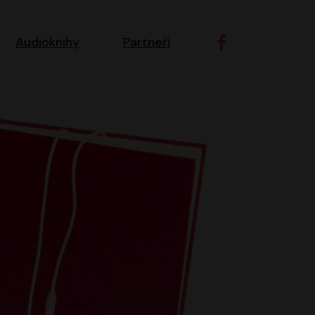
ní navigace
Audioknihy
Partneři