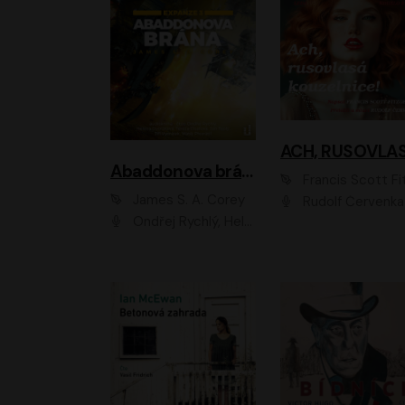
Abaddonova brána
Francis Scott Fitzger
James S. A. Corey
Rudolf Červenka
Ondřej Rychlý, Helena Dvořáková, Tereza Císařová, Jan Teplý, Jiří Vyorálek, Matěj Převrátil