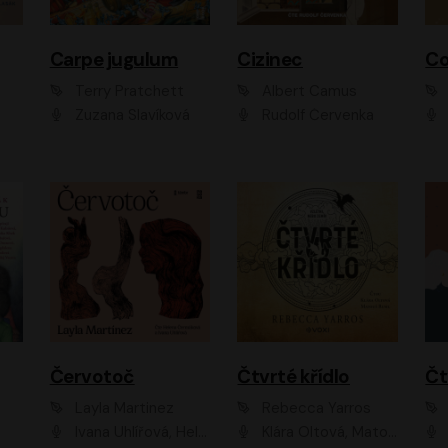
Carpe jugulum
Cizinec
Co
Terry Pratchett
Albert Camus
Zuzana Slavíková
Rudolf Červenka
Červotoč
Čtvrté křídlo
Layla Martinez
Rebecca Yarros
Ivana Uhlířová, Helena Čermáková
Klára Oltová, Matouš Ruml