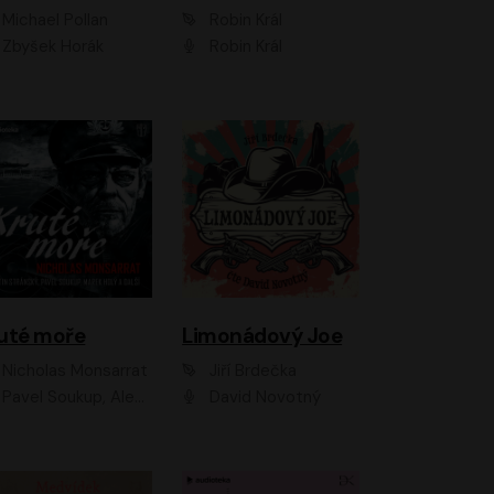
Michael Pollan
Robin Král
Zbyšek Horák
Robin Král
uté moře
Limonádový Joe
Nicholas Monsarrat
Jiří Brdečka
up, Aleš Procházka, David Novotný, Marek Holý, Martin Preiss, Jakub Saic, Petr Neskusil, David Matásek, Vasil Fridrich, Pavel Rímský, Zuzana Slavíková, Zbyšek Horák, Martin Zahálka, Luboš Ondráček, Amélie Vránová, Andrea Elsnerová, Anna Theimerová, Antonín Navrátil, Apolena Velsová, Bohdan Tůma, Filip Jančík, Filip Švarc, Jan Škvor, Jiří Köhler, Kateřina Peřinová, Kristýna Nebeská, Kristýna Skružná, Ladislav Cigánek, Libor Terš, Lucie Timíková, Martin Hruška, Martin Stránský, Michal Holán, Michal Jagelka, Milada Vaňkátová, Oldřich Hajlich, Pavel Dytrt, Petr Burian, Petr Gelnar, Radek Hoppe, Radek Škvor, Radovan Vaculík, Richard Fiala, Robert Hájek, Robin Pařík, Roman Hajlich, Roman Říčař, Svatopluk Schuller, Terezie Taberyová, Valentina Vránová, Vojtěch hájek, Zuzana Kajnarová Říčařová
David Novotný