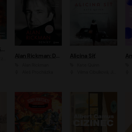
ACH, RUSOVLASÁ KOUZELNICE!
Alan Rickman: Deníky
Alicina Síť
An
ald
Alan Rickman
Kate Quinn
Aleš Procházka
Vilma Cibulková, Jitka Ježková