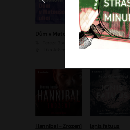
Dům v Matoušově ulici
Elity
Tereza Boučková
Jiří Havelka
Jitka Ježková
Anna Kameníková, Filip Březina, Jiří Lábus, Jiří Vyorálek, Klára Melíšková, Miloslav König, Miroslav Hanuš, Pavla Tomicová, Petr Lněnička, Richard Stanke, Taťjana Medveská, Václav Neužil, Vojtech Vond
Hannibal - Zrození
Ignis fatuus