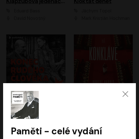
Klapzubova jedenáctka
Kloktat dehet
Eduard Bass
Jáchym Topol
David Novotný
Mark Kristián Hochman
Konec rudého člověka
Konkláve
Světlana Alexijevičová, Daniel Majling
Robert Harris
Jan Sklenář, Jan Staněk, Jan Vondráček, Johanna Tesařová, Klára Sedláčková Ottová, Magdalena Zimová, Marie Poulová, Martin Matejka, Miroslav Zavičár, Pavel Neškudla, Samuel Toman, Šimon Kučera, Štěpánka Fingerhutová, Tomáš Turek
Jan Kolařík
Paměti - celé vydání