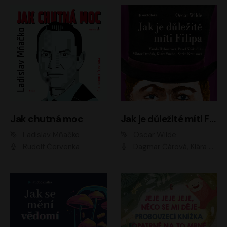
Jak chutná moc
Jak je důležité míti Filipa
Ladislav Mňačko
Oscar Wilde
Rudolf Červenka
Dagmar Čárová, Klára Suchá, Martin Hruška, Otakar Brousek ml., Pavel Neškudla, Radek Hoppe, Šárka Krausová, Vanda Hybnerová, Viktor Dvořák