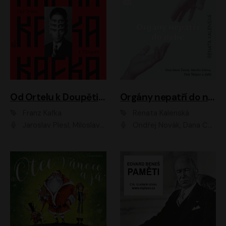
Od Ortelu k Doupěti – tucet Kafkových povídek
Orgány nepatří do nebe
Franz Kafka
Renata Kalenská
Jaroslav Plesl, Miloslav Mejzlík, David Novotný, Lukáš Hlavica, Jaromír Meduna, Václav Neužil, Otakar Brousek ml., Jan Holík, Václav Marhold
Ondřej Novák, Dana Černá, Martin Sláma, Petr Štěpán, Libor Hruška, Filip Jančík, Jakub Urbánek, Barbora Goldmannová, Karolína Zbořilová, Petra Šimberová, Richard Wágner, Klára Sochorová, Šárka Šildová, Zbyšek Horák, Anita Krausová