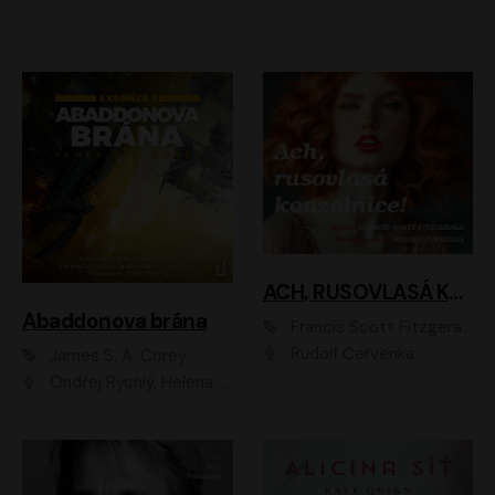
ACH, RUSOVLASÁ KOUZELNICE!
Abaddonova brána
Francis Scott Fitzgerald
Rudolf Červenka
James S. A. Corey
Ondřej Rychlý, Helena Dvořáková, Tereza Císařová, Jan Teplý, Jiří Vyorálek, Matěj Převrátil