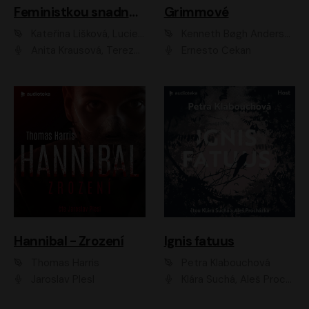
Feministkou snadno a rychle
Grimmové
Kateřina Lišková, Lucie Jarkovská
Kenneth Bøgh Andersen, Benni Bødker
Anita Krausová, Tereza Dočkalová
Ernesto Čekan
Hannibal - Zrození
Ignis fatuus
Thomas Harris
Petra Klabouchová
Jaroslav Plesl
Klára Suchá, Aleš Procházka