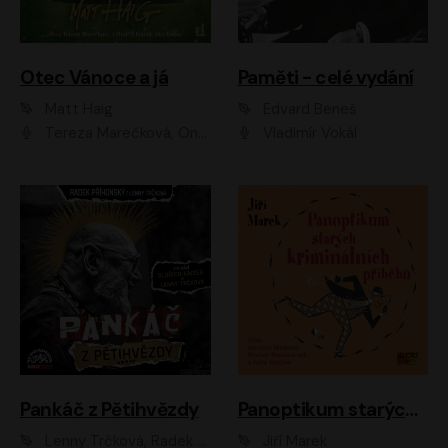
Otec Vánoce a já
Paměti - celé vydání
Matt Haig
Edvard Beneš
Tereza Marečková, Ondřej Endru Havlík
Vladimír Vokál
Pankáč z Pětihvězdy
Panoptikum starých kriminálních příběhů
Lenny Trčková, Radek Příhonský
Jiří Marek