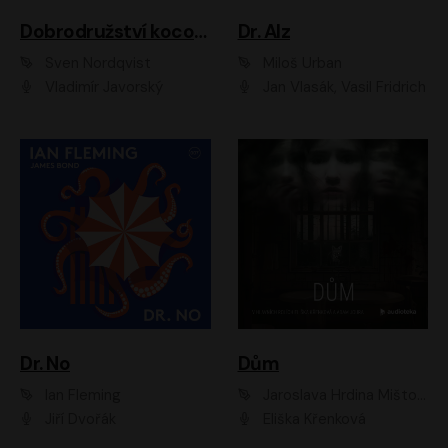
Dobrodružství kocoura Fiškuse a dědy Pettsona 1
Dr. Alz
Sven Nordqvist
Miloš Urban
Vladimír Javorský
Jan Vlasák, Vasil Fridrich
Dr. No
Dům
Ian Fleming
Jaroslava Hrdina Mištová
Jiří Dvořák
Eliška Křenková