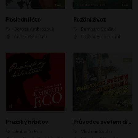
Poslední léto
Pozdní život
Dorota Ambrožová
Bernhard Schlink
Anežka Šťastná
Otakar Brousek ml.
Pražský hřbitov
Průvodce světem dinosaurů aneb Nová cesta do pravěku
Umberto Eco
Vladimír Socha