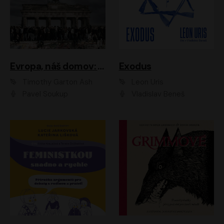
Evropa, náš domov: Od vylodění v Normandii po válku na Ukrajině
Exodus
Timothy Garton Ash
Leon Uris
Pavel Soukup
Vladislav Beneš