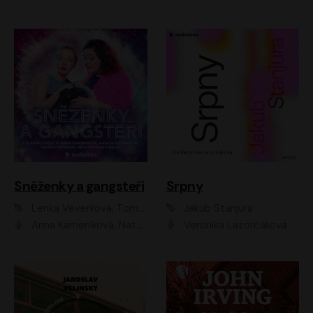
Sněženky a gangsteři
Srpny
Lenka Veverková, Tomáš Dianiška
Jakub Stanjura
Anna Kameníková, Nataša Bednářová, Tereza Hof, Taťjana Medvecká, Zuzana Slavíková, Šimon Krupa, Robert Mikluš, Jiří Vyorálek, Kryštof Hádek, Martin Hofmann, Martin Hruška
Veronika Lazorčáková