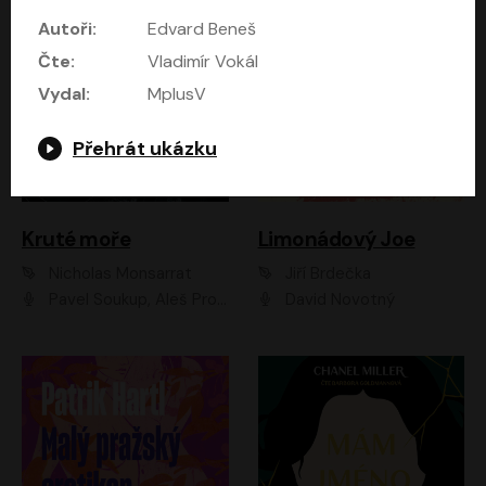
Autoři:
Edvard Beneš
Čte:
Vladimír Vokál
Vydal:
MplusV
Přehrát ukázku
Kruté moře
Limonádový Joe
Nicholas Monsarrat
Jiří Brdečka
Pavel Soukup, Aleš Procházka, David Novotný, Marek Holý, Martin Preiss, Jakub Saic, Petr Neskusil, David Matásek, Vasil Fridrich, Pavel Rímský, Zuzana Slavíková, Zbyšek Horák, Martin Zahálka, Luboš Ondráček, Amélie Vránová, Andrea Elsnerová, Anna Theimerová, Antonín Navrátil, Apolena Velsová, Bohdan Tůma, Filip Jančík, Filip Švarc, Jan Škvor, Jiří Köhler, Kateřina Peřinová, Kristýna Nebeská, Kristýna Skružná, Ladislav Cigánek, Libor Terš, Lucie Timíková, Martin Hruška, Martin Stránský, Michal Holán, Michal Jagelka, Milada Vaňkátová, Oldřich Hajlich, Pavel Dytrt, Petr Burian, Petr Gelnar, Radek Hoppe, Radek Škvor, Radovan Vaculík, Richard Fiala, Robert Hájek, Robin Pařík, Roman Hajlich, Roman Říčař, Svatopluk Schuller, Terezie Taberyová, Valentina Vránová, Vojtěch hájek, Zuzana Kajnarová Říčařová
David Novotný