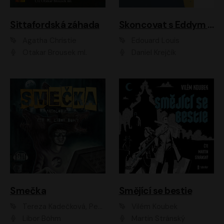
Sittafordská záhada
Skoncovat s Eddym B.
Agatha Christie
Édouard Louis
Otakar Brousek ml.
Daniel Krejčík
Smečka
Smějící se bestie
Tereza Kadečková, Petr Boček, Nelly Černohorská, Ondřej Kocáb, Ludmila Svozilová, Miroslav Pech, Karin Novotná, Jiří Sivok, Martin Štefko, Kateřina Malec Houfková, Tomáš Marton, Madla Pospíšilová Karasová, Michal Březina, Veronika Fiedlerová, Lukáš Vavrečka, Přemysl Krejčík, Mort Castle
Vilém Koubek
Libor Böhm
Martin Stránský