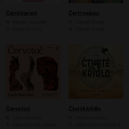
Černí baroni
Čerti nejsou
Miloslav Švandrlík
Zdeněk Svěrák
David Novotný
Zdeněk Svěrák
Červotoč
Čtvrté křídlo
Layla Martinez
Rebecca Yarros
Ivana Uhlířová, Helena Čermáková
Klára Oltová, Matouš Ruml