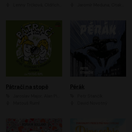
Lenny Trčková, Oldřich Kaiser
Jaromír Meduna, Otakar Brousek ml., Saša Rašilov
Pátrači na stopě
Pérák
Jaroslav Major, Alan Piskač
Petr Stančík
Matouš Ruml
David Novotný