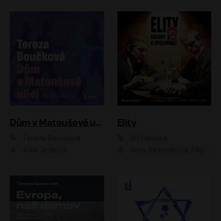
Dům v Matoušově ulici
Elity
Tereza Boučková
Jiří Havelka
Jitka Ježková
Anna Kameníková, Filip Březina, Jiří Lábus, Jiří Vyorálek, Klára Melíšková, Miloslav König, Miroslav Hanuš, Pavla Tomicová, Petr Lněnička, Richard Stanke, Taťjana Medveská, Václav Neužil, Vojtech Vondráček, Zdeněk Piškula