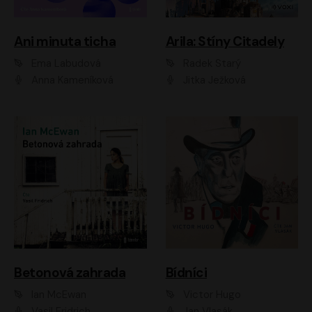
Ani minuta ticha
Arila: Stíny Citadely
Ema Labudová
Radek Starý
Anna Kameníková
Jitka Ježková
Betonová zahrada
Bídníci
Ian McEwan
Victor Hugo
Vasil Fridrich
Jan Vlasák