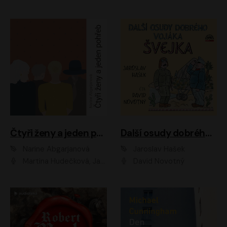
Čtyři ženy a jeden pohřeb
Další osudy dobrého vojáka Švejka
Narine Abgarjanová
Jaroslav Hašek
Martina Hudečková, Jaromír Meduna
David Novotný