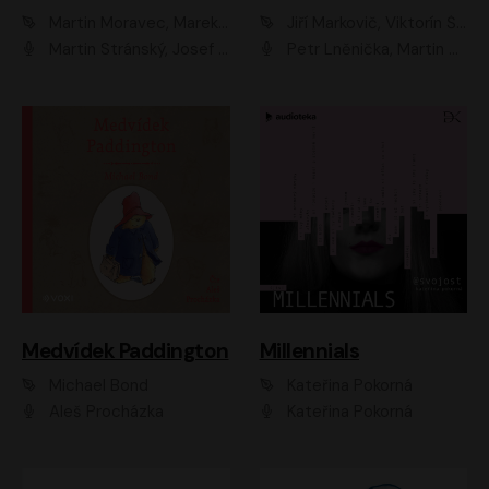
Martin Moravec, Marek Dvořák
Jiří Markovič, Viktorín Šulc
Martin Stránský, Josef Pejchal, Petra Bučková
Petr Lněnička, Martin Zahálka, Barbara Lukešová, Michal Zelenka
Medvídek Paddington
Millennials
Michael Bond
Kateřina Pokorná
Aleš Procházka
Kateřina Pokorná