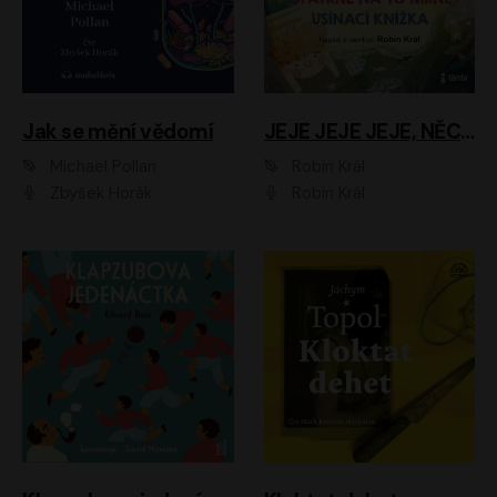
Jak se mění vědomí
JEJE JEJE JEJE, NĚCO SE MI DĚJE + PROBOUZECÍ KNÍŽKA + OPATRNĚ NA TO MRNĚ + USÍNACÍ KNÍŽKA
Michael Pollan
Robin Král
Zbyšek Horák
Robin Král