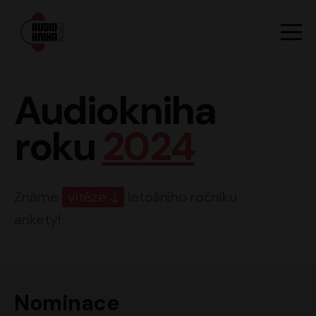
Hlavn
Men
Audiokniha roku
Audiokniha
roku
2024
Známe
vítěze
letošního ročníku
ankety!
Nominace