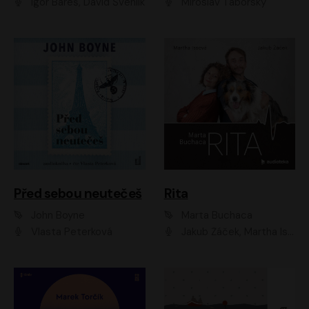
Igor Bareš, David Švehlík
Miroslav Táborský
Před sebou neutečeš
Rita
John Boyne
Marta Buchaca
Vlasta Peterková
Jakub Žáček, Martha Issová