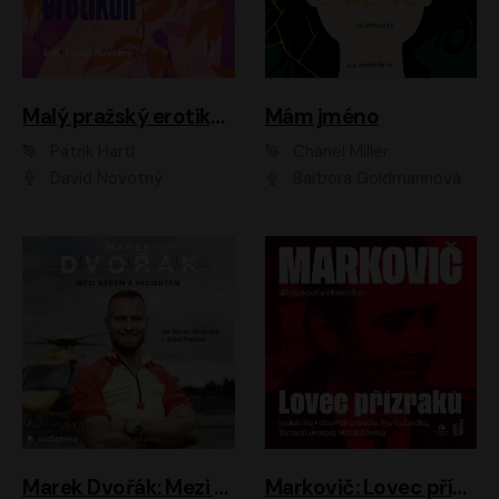
Malý pražský erotikon
Mám jméno
Patrik Hartl
Chanel Miller
David Novotný
Barbora Goldmannová
Marek Dvořák: Mezi nebem a pacientem
Markovič: Lovec přízraků