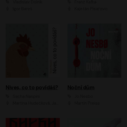
Vladislav Dolník
Franz Kafka
Igor Bareš
Kajetán Písařovic
Nives, co to povídáš?
Noční dům
Sacha Naspini
Jo Nesbo
Martina Hudečková, Jaromír Meduna, Zuzana Slavíková
Martin Preiss