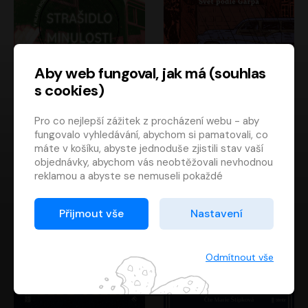
Aby web fungoval, jak má (souhlas
s cookies)
Strašidlo minulosti
Svět podle Garpa
Pro co nejlepší zážitek z procházení webu - aby
Jaroslav Velinský
John Irving
fungovalo vyhledávání, abychom si pamatovali, co
Libor Hruška
David Novotný
máte v košíku, abyste jednoduše zjistili stav vaší
objednávky, abychom vás neobtěžovali nevhodnou
reklamou a abyste se nemuseli pokaždé
přihlašovat.
Proto od vás potřebujeme souhlas se
Přijmout vše
Nastavení
zpracováním souborů cookies
, tj. malých souborů,
které se dočasně ukládají ve vašem prohlížeči.
Děkujeme, že nám ho dáte a pomůžete nám tak
Odmítnout vše
web zlepšovat.