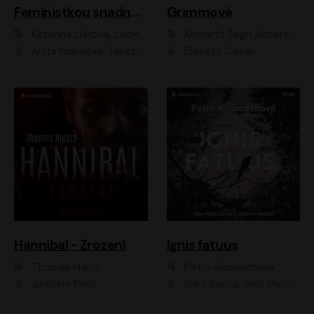
Feministkou snadno a rychle
Grimmové
Kateřina Lišková, Lucie Jarkovská
Kenneth Bøgh Andersen, Benni Bødker
Anita Krausová, Tereza Dočkalová
Ernesto Čekan
Hannibal - Zrození
Ignis fatuus
Thomas Harris
Petra Klabouchová
Jaroslav Plesl
Klára Suchá, Aleš Procházka