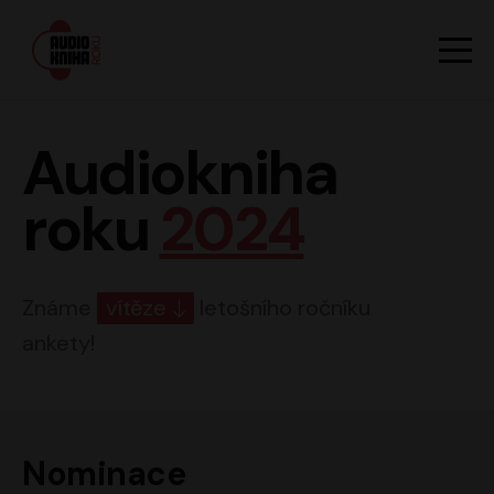
Hlavn
Men
Audiokniha roku
Audiokniha
roku
2024
Známe
vítěze
letošního ročníku
ankety!
Nominace