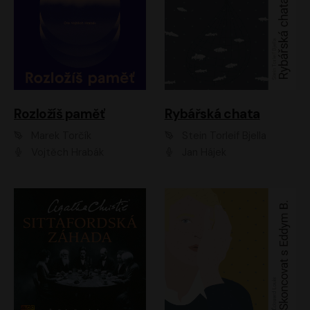
Rozložíš paměť
Rybářská chata
Marek Torčík
Stein Torleif Bjella
Vojtěch Hrabák
Jan Hájek