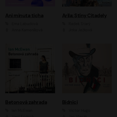
Ani minuta ticha
Arila: Stíny Citadely
Ema Labudová
Radek Starý
Anna Kameníková
Jitka Ježková
Betonová zahrada
Bídníci
Ian McEwan
Victor Hugo
Vasil Fridrich
Jan Vlasák