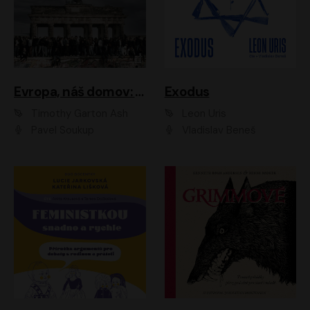
Evropa, náš domov: Od vylodění v Normandii po válku na Ukrajině
Exodus
Timothy Garton Ash
Leon Uris
Pavel Soukup
Vladislav Beneš