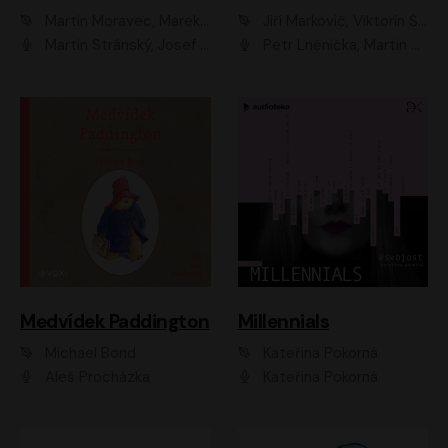
Martin Moravec, Marek Dvořák
Jiří Markovič, Viktorín Šulc
Martin Stránský, Josef Pejchal, Petra Bučková
Petr Lněnička, Martin Zahálka, Barbara Lukešová, Michal Zelenka
Medvídek Paddington
Millennials
Michael Bond
Kateřina Pokorná
Aleš Procházka
Kateřina Pokorná