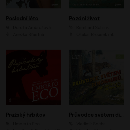
Poslední léto
Pozdní život
Dorota Ambrožová
Bernhard Schlink
Anežka Šťastná
Otakar Brousek ml.
Pražský hřbitov
Průvodce světem dinosaurů aneb Nová cesta do pravěku
Umberto Eco
Vladimír Socha