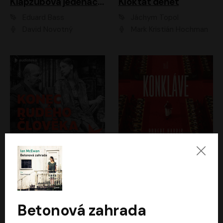
Klapzubova jedenáctka
Kloktat dehet
Eduard Bass
Jáchym Topol
David Novotný
Mark Kristián Hochman
Konec rudého člověka
Konkláve
Světlana Alexijevičová, Daniel Majling
Robert Harris
Jan Sklenář, Jan Staněk, Jan Vondráček, Johanna Tesařová, Klára Sedláčková Ottová, Magdalena Zimová, Marie Poulová, Martin Matejka, Miroslav Zavičár, Pavel Neškudla, Samuel Toman, Šimon Kučera, Štěpánka Fingerhutová, Tomáš Turek
Jan Kolařík
Betonová zahrada