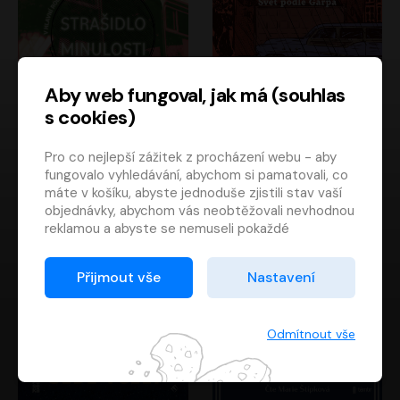
Aby web fungoval, jak má (souhlas
s cookies)
Strašidlo minulosti
Svět podle Garpa
Pro co nejlepší zážitek z procházení webu - aby
Jaroslav Velinský
John Irving
fungovalo vyhledávání, abychom si pamatovali, co
Libor Hruška
David Novotný
máte v košíku, abyste jednoduše zjistili stav vaší
objednávky, abychom vás neobtěžovali nevhodnou
reklamou a abyste se nemuseli pokaždé
přihlašovat.
Proto od vás potřebujeme souhlas se
Přijmout vše
Nastavení
zpracováním souborů cookies
, tj. malých souborů,
které se dočasně ukládají ve vašem prohlížeči.
Děkujeme, že nám ho dáte a pomůžete nám tak
Odmítnout vše
web zlepšovat.