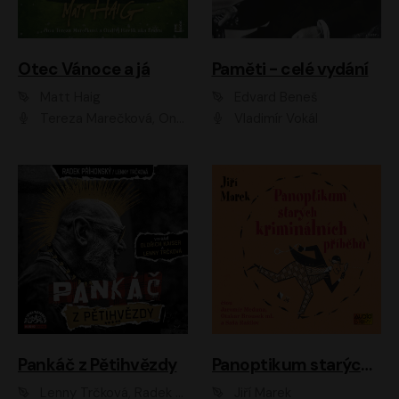
Otec Vánoce a já
Paměti - celé vydání
Matt Haig
Edvard Beneš
Tereza Marečková, Ondřej Endru Havlík
Vladimír Vokál
Pankáč z Pětihvězdy
Panoptikum starých kriminálních příběhů
Lenny Trčková, Radek Příhonský
Jiří Marek