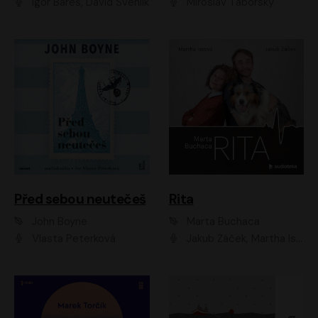
Igor Bareš, David Švehlík
Miroslav Táborský
Před sebou neutečeš
Rita
John Boyne
Marta Buchaca
Vlasta Peterková
Jakub Žáček, Martha Issová