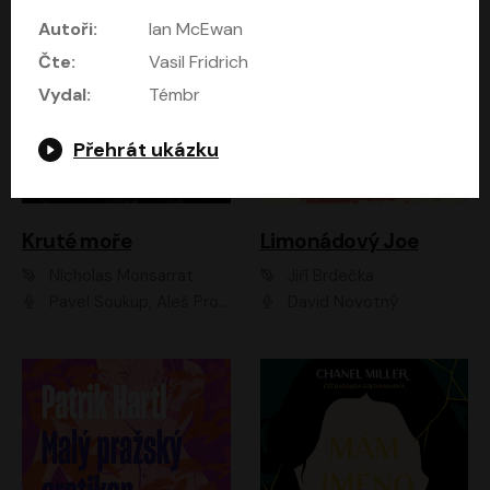
Autoři:
Ian McEwan
Čte:
Vasil Fridrich
Vydal:
Témbr
Přehrát ukázku
Kruté moře
Limonádový Joe
Nicholas Monsarrat
Jiří Brdečka
Pavel Soukup, Aleš Procházka, David Novotný, Marek Holý, Martin Preiss, Jakub Saic, Petr Neskusil, David Matásek, Vasil Fridrich, Pavel Rímský, Zuzana Slavíková, Zbyšek Horák, Martin Zahálka, Luboš Ondráček, Amélie Vránová, Andrea Elsnerová, Anna Theimerová, Antonín Navrátil, Apolena Velsová, Bohdan Tůma, Filip Jančík, Filip Švarc, Jan Škvor, Jiří Köhler, Kateřina Peřinová, Kristýna Nebeská, Kristýna Skružná, Ladislav Cigánek, Libor Terš, Lucie Timíková, Martin Hruška, Martin Stránský, Michal Holán, Michal Jagelka, Milada Vaňkátová, Oldřich Hajlich, Pavel Dytrt, Petr Burian, Petr Gelnar, Radek Hoppe, Radek Škvor, Radovan Vaculík, Richard Fiala, Robert Hájek, Robin Pařík, Roman Hajlich, Roman Říčař, Svatopluk Schuller, Terezie Taberyová, Valentina Vránová, Vojtěch hájek, Zuzana Kajnarová Říčařová
David Novotný