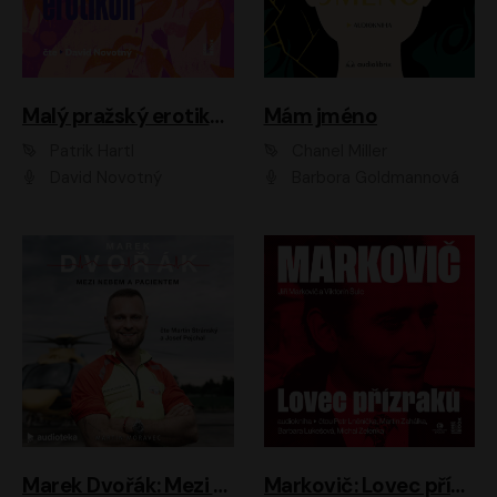
Malý pražský erotikon
Mám jméno
Patrik Hartl
Chanel Miller
David Novotný
Barbora Goldmannová
Marek Dvořák: Mezi nebem a pacientem
Markovič: Lovec přízraků