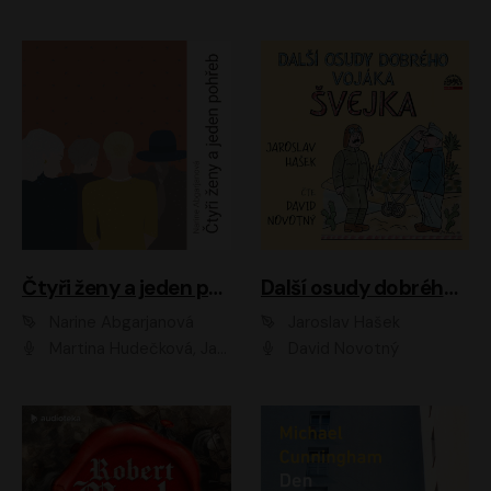
Čtyři ženy a jeden pohřeb
Další osudy dobrého vojáka Švejka
Narine Abgarjanová
Jaroslav Hašek
Martina Hudečková, Jaromír Meduna
David Novotný