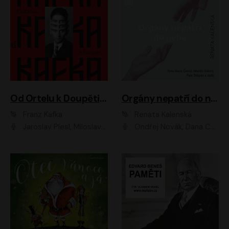
Od Ortelu k Doupěti – tucet Kafkových povídek
Orgány nepatří do nebe
Franz Kafka
Renata Kalenská
Jaroslav Plesl, Miloslav Mejzlík, David Novotný, Lukáš Hlavica, Jaromír Meduna, Václav Neužil, Otakar Brousek ml., Jan Holík, Václav Marhold
Ondřej Novák, Dana Černá, Martin Sláma, Petr Štěpán, Libor Hruška, Filip Jančík, Jakub Urbánek, Barbora Goldmannová, Karolína Zbořilová, Petra Šimberová, Richard Wágner, Klára Sochorová, Šárka Šildová, Zbyšek Horák, Anita Krausová