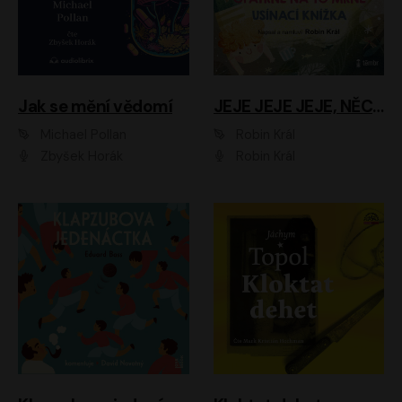
Jak se mění vědomí
JEJE JEJE JEJE, NĚCO SE MI DĚJE + PROBOUZECÍ KNÍŽKA + OPATRNĚ NA TO MRNĚ + USÍNACÍ KNÍŽKA
Michael Pollan
Robin Král
Zbyšek Horák
Robin Král