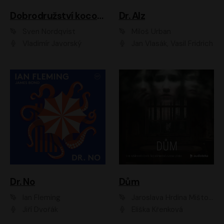
Dobrodružství kocoura Fiškuse a dědy Pettsona 1
Dr. Alz
Sven Nordqvist
Miloš Urban
Vladimír Javorský
Jan Vlasák, Vasil Fridrich
Dr. No
Dům
Ian Fleming
Jaroslava Hrdina Mištová
Jiří Dvořák
Eliška Křenková