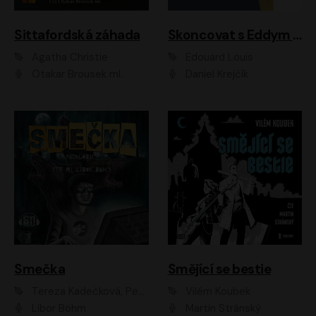
Sittafordská záhada
Skoncovat s Eddym B.
Agatha Christie
Édouard Louis
Otakar Brousek ml.
Daniel Krejčík
Smečka
Smějící se bestie
Tereza Kadečková, Petr Boček, Nelly Černohorská, Ondřej Kocáb, Ludmila Svozilová, Miroslav Pech, Karin Novotná, Jiří Sivok, Martin Štefko, Kateřina Malec Houfková, Tomáš Marton, Madla Pospíšilová Karasová, Michal Březina, Veronika Fiedlerová, Lukáš Vavrečka, Přemysl Krejčík, Mort Castle
Vilém Koubek
Libor Böhm
Martin Stránský