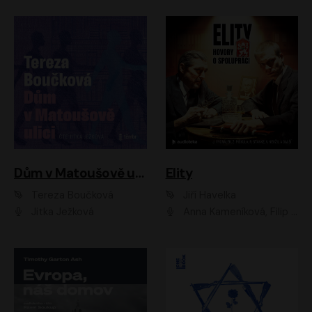
Dům v Matoušově ulici
Elity
Tereza Boučková
Jiří Havelka
Jitka Ježková
Anna Kameníková, Filip Březina, Jiří Lábus, Jiří Vyorálek, Klára Melíšková, Miloslav König, Miroslav Hanuš, Pavla Tomicová, Petr Lněnička, Richard Stanke, Taťjana Medveská, Václav Neužil, Vojtech Vondráček, Zdeněk Piškula