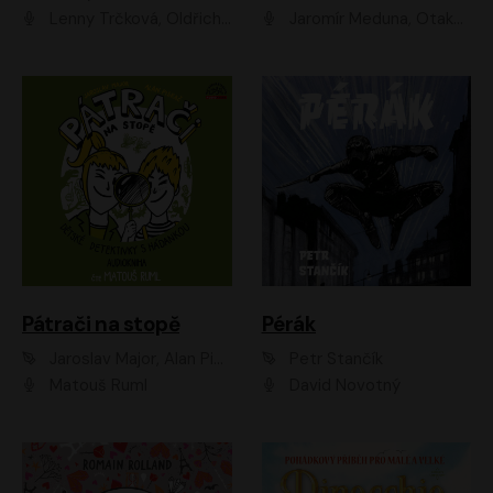
Lenny Trčková, Oldřich Kaiser
Jaromír Meduna, Otakar Brousek ml., Saša Rašilov
Pátrači na stopě
Pérák
Jaroslav Major, Alan Piskač
Petr Stančík
Matouš Ruml
David Novotný