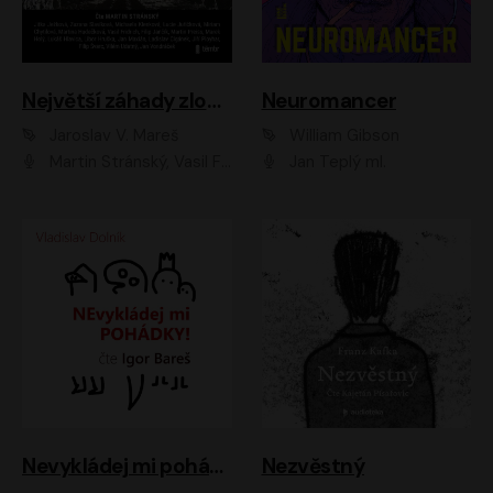
Největší záhady zločinu
Neuromancer
Jaroslav V. Mareš
William Gibson
Martin Stránský, Vasil Fridrich, Filip Jančík, Martin Preiss, Marek Holý, Lukáš Hlavica, Libor Hruška, Jan Maxián, Ladislav Cigánek, Jiří Ployhar, Filip Švarc, Vilém Udatný, Jan Vondráček, Jitka Ježková, Zuzana Slavíková, Michaela Klenková, Lucie Juřičková, Miriam Chytilová, Martina Hudečková
Jan Teplý ml.
Nevykládej mi pohádky
Nezvěstný