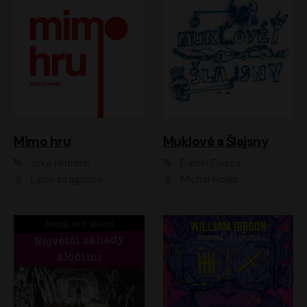
Muklové a Šlajsny
Mimo hru
Daniel Flasza
Jirka Hofreitr
Michal Holán
Leon Ibragimov