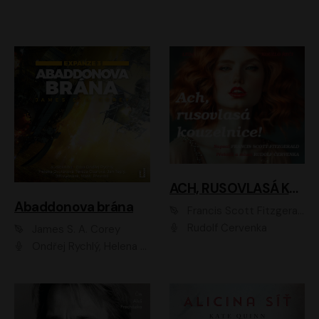
ACH, RUSOVLASÁ KOUZELNICE!
Abaddonova brána
Francis Scott Fitzgerald
Rudolf Červenka
James S. A. Corey
Ondřej Rychlý, Helena Dvořáková, Tereza Císařová, Jan Teplý, Jiří Vyorálek, Matěj Převrátil