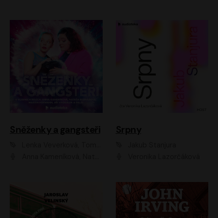
Sněženky a gangsteři
Srpny
Lenka Veverková, Tomáš Dianiška
Jakub Stanjura
Anna Kameníková, Nataša Bednářová, Tereza Hof, Taťjana Medvecká, Zuzana Slavíková, Šimon Krupa, Robert Mikluš, Jiří Vyorálek, Kryštof Hádek, Martin Hofmann, Martin Hruška
Veronika Lazorčáková