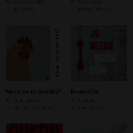
Vladislav Dolník
Franz Kafka
Igor Bareš
Kajetán Písařovic
Nives, co to povídáš?
Noční dům
Sacha Naspini
Jo Nesbo
Martina Hudečková, Jaromír Meduna, Zuzana Slavíková
Martin Preiss