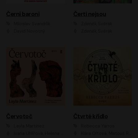
Černí baroni
Čerti nejsou
Miloslav Švandrlík
Zdeněk Svěrák
David Novotný
Zdeněk Svěrák
Červotoč
Čtvrté křídlo
Layla Martinez
Rebecca Yarros
Ivana Uhlířová, Helena Čermáková
Klára Oltová, Matouš Ruml