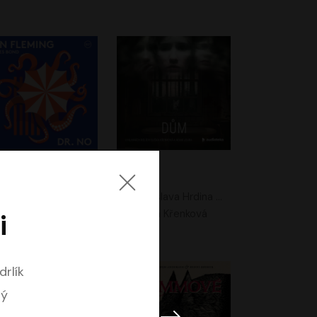
. No
Dům
Ian Fleming
Jaroslava Hrdina Mištová
Jiří Dvořák
Eliška Křenková
i
drlík
ný