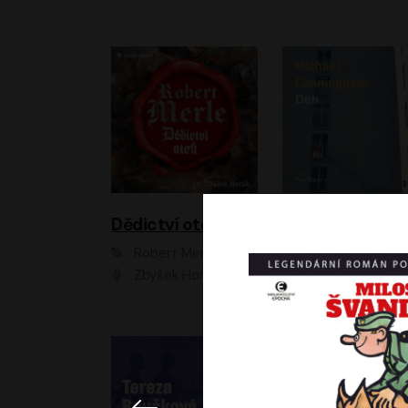
Dědictví otců
Den
Robert Merle
Michael Cunningha
Zbyšek Horák
Petr Stach