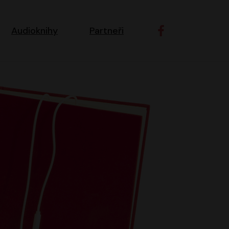
ní navigace
Audioknihy
Partneři