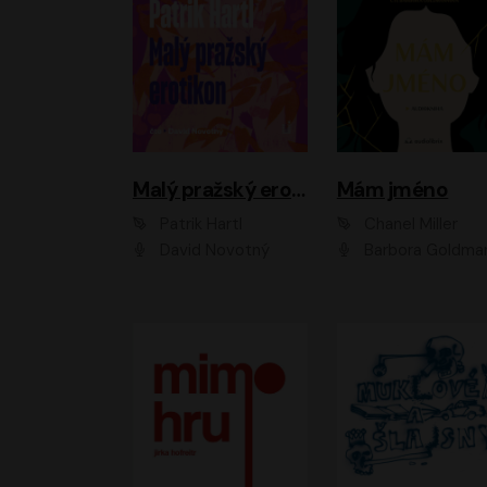
Malý pražský erotikon
Mám jméno
Patrik Hartl
Chanel Miller
David Novotný
Barbora Goldmanno