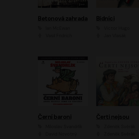
Betonová zahrada
Bídníci
Ian McEwan
Victor Hugo
Vasil Fridrich
Jan Vlasák
Černí baroni
Čerti nejsou
Miloslav Švandrlík
Zdeněk Svěrák
David Novotný
Zdeněk Svěrák