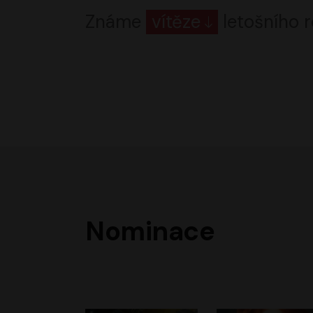
Známe
vítěze
letošního r
Nominace