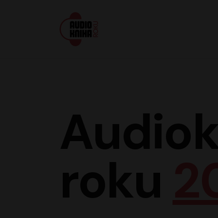
Audiokniha roku
Audiok
roku
2