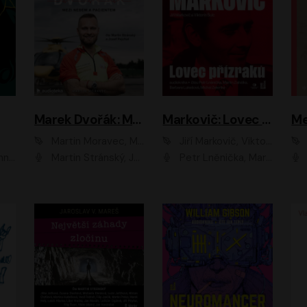
Marek Dvořák: Mezi nebem a pacientem
Markovič: Lovec přízraků
Martin Moravec, Marek Dvořák
Jiří Markovič, Viktorín Šulc
vá
Martin Stránský, Josef Pejchal, Petra Bučková
Petr Lněnička, Martin Zahálka, Barbara Lukešová, Michal Zelenka