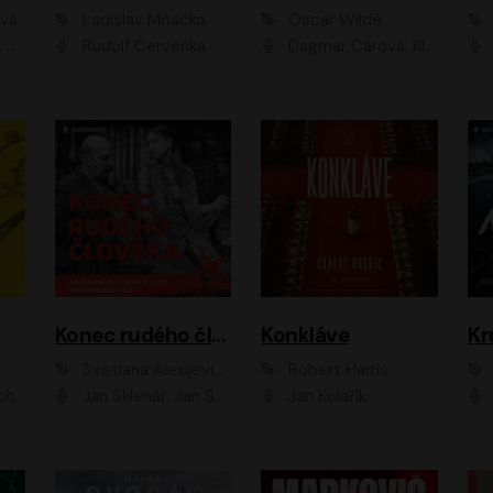
ová
Ladislav Mňačko
Oscar Wilde
ka
Rudolf Červenka
Dagmar Čárová, Klára Suchá, Martin Hruška, Otakar Brousek ml., Pavel Neškudla, Radek Hoppe, Šárka Krausová, Vanda Hybnerová, Viktor Dvořák
Konec rudého člověka
Konkláve
Kr
Světlana Alexijevičová, Daniel Majling
Robert Harris
man
Jan Sklenář, Jan Staněk, Jan Vondráček, Johanna Tesařová, Klára Sedláčková Ottová, Magdalena Zimová, Marie Poulová, Martin Matejka, Miroslav Zavičár, Pavel Neškudla, Samuel Toman, Šimon Kučera, Štěpánka Fingerhutová, Tomáš Turek
Jan Kolařík
Pavel Souk