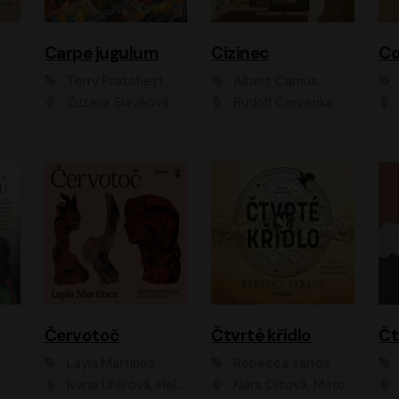
Carpe jugulum
Cizinec
Co
Terry Pratchett
Albert Camus
Zuzana Slavíková
Rudolf Červenka
Červotoč
Čtvrté křídlo
Layla Martinez
Rebecca Yarros
Ivana Uhlířová, Helena Čermáková
Klára Oltová, Matouš Ruml