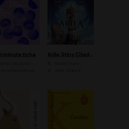
i minuta ticha
Arila: Stíny Citadely
Ema Labudová
Radek Starý
Anna Kameníková
Jitka Ježková