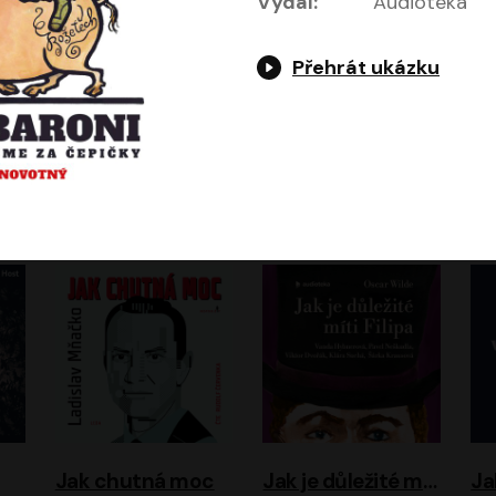
Vydal:
Audiotéka
Přehrát ukázku
Evropa, náš domov: Od vylodění v Normandii po válku na Ukrajině
Exodus
Timothy Garton Ash
Leon Uris
ráček, Zdeněk Piškula
Pavel Soukup
Vladislav Beneš
Jak chutná moc
Jak je důležité míti Filipa