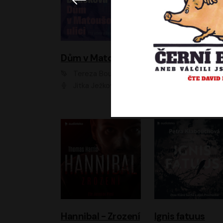
Dům v Matoušově ulici
Elity
Tereza Boučková
Jiří Havelka
Jitka Ježková
Anna Kameníková, Filip Březina, Jiří Lábus, Jiří Vyorálek, Klára Melíšková, Miloslav König, Miroslav Hanuš, Pavla Tomicová, Petr Lněnička, Richard Stanke, Taťjana Medveská, Václav Neužil, Vojtech Vond
Hannibal - Zrození
Ignis fatuus