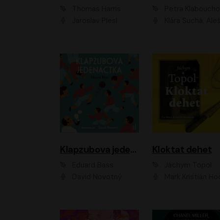
Thomas Harris
Petra Klabouch
Jaroslav Plesl
Klára Suchá, Aleš Procház
Klapzubova jedenáctka
Kloktat dehet
Eduard Bass
Jáchym Topol
David Novotný
Mark Kristián Hoch