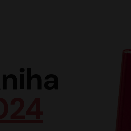
Hlav
niha
024