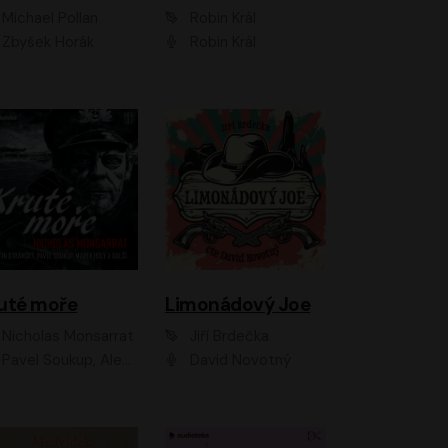
Michael Pollan
Robin Král
Zbyšek Horák
Robin Král
uté moře
Limonádový Joe
Nicholas Monsarrat
Jiří Brdečka
up, Aleš Procházka, David Novotný, Marek Holý, Martin Preiss, Jakub Saic, Petr Neskusil, David Matásek, Vasil Fridrich, Pavel Rímský, Zuzana Slavíková, Zbyšek Horák, Martin Zahálka, Luboš Ondráček, Amélie Vránová, Andrea Elsnerová, Anna Theimerová, Antonín Navrátil, Apolena Velsová, Bohdan Tůma, Filip Jančík, Filip Švarc, Jan Škvor, Jiří Köhler, Kateřina Peřinová, Kristýna Nebeská, Kristýna Skružná, Ladislav Cigánek, Libor Terš, Lucie Timíková, Martin Hruška, Martin Stránský, Michal Holán, Michal Jagelka, Milada Vaňkátová, Oldřich Hajlich, Pavel Dytrt, Petr Burian, Petr Gelnar, Radek Hoppe, Radek Škvor, Radovan Vaculík, Richard Fiala, Robert Hájek, Robin Pařík, Roman Hajlich, Roman Říčař, Svatopluk Schuller, Terezie Taberyová, Valentina Vránová, Vojtěch hájek, Zuzana Kajnarová Říčařová
David Novotný