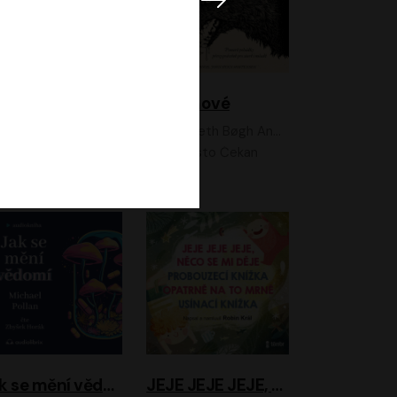
Feministkou snadno a rychle
Grimmové
Kateřina Lišková, Lucie Jarkovská
Kenneth Bøgh Andersen, Benni Bødker
Anita Krausová, Tereza Dočkalová
Ernesto Čekan
Jak se mění vědomí
JEJE JEJE JEJE, NĚCO SE MI DĚJE + PROBOUZECÍ KNÍŽKA + OPATRNĚ NA TO MRNĚ + USÍNACÍ KNÍŽKA