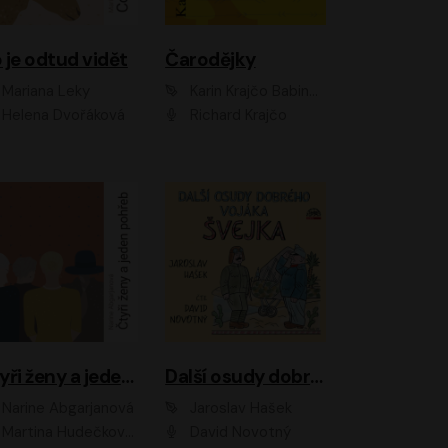
 je odtud vidět
Čarodějky
Mariana Leky
Karin Krajčo Babinská
Helena Dvořáková
Richard Krajčo
Čtyři ženy a jeden pohřeb
Další osudy dobrého vojáka Švejka
Narine Abgarjanová
Jaroslav Hašek
Martina Hudečková, Jaromír Meduna
David Novotný