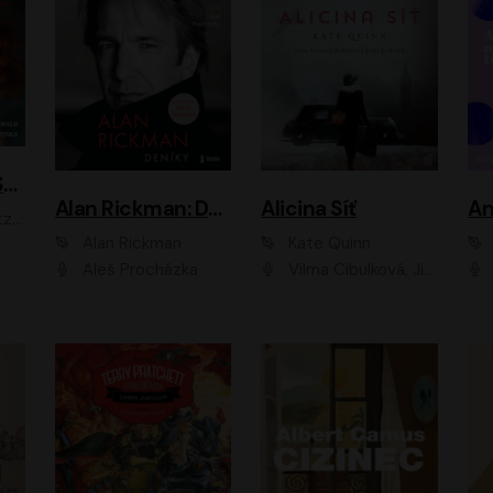
ACH, RUSOVLASÁ KOUZELNICE!
Alan Rickman: Deníky
Alicina Síť
An
ald
Alan Rickman
Kate Quinn
Aleš Procházka
Vilma Cibulková, Jitka Ježková