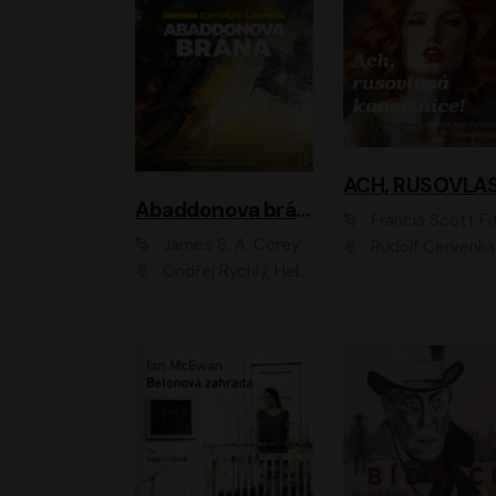
Abaddonova brána
Francis Scott Fitzger
James S. A. Corey
Rudolf Červenka
Ondřej Rychlý, Helena Dvořáková, Tereza Císařová, Jan Teplý, Jiří Vyorálek, Matěj Převrátil