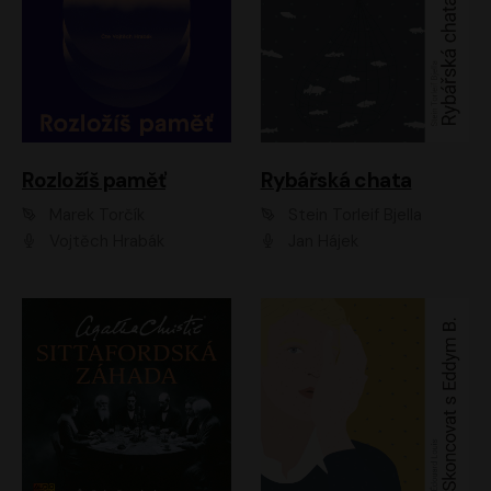
Rozložíš paměť
Rybářská chata
Marek Torčík
Stein Torleif Bjella
Vojtěch Hrabák
Jan Hájek