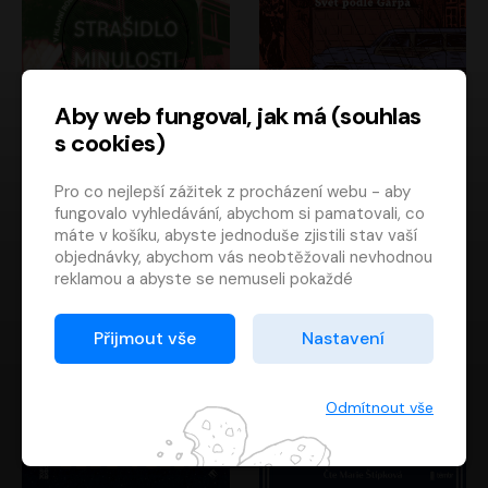
Aby web fungoval, jak má (souhlas
s cookies)
Strašidlo minulosti
Svět podle Garpa
Pro co nejlepší zážitek z procházení webu - aby
Jaroslav Velinský
John Irving
fungovalo vyhledávání, abychom si pamatovali, co
Libor Hruška
David Novotný
máte v košíku, abyste jednoduše zjistili stav vaší
objednávky, abychom vás neobtěžovali nevhodnou
reklamou a abyste se nemuseli pokaždé
přihlašovat.
Proto od vás potřebujeme souhlas se
Přijmout vše
Nastavení
zpracováním souborů cookies
, tj. malých souborů,
které se dočasně ukládají ve vašem prohlížeči.
Děkujeme, že nám ho dáte a pomůžete nám tak
Odmítnout vše
web zlepšovat.