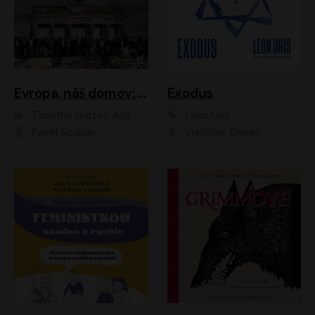
Evropa, náš domov: Od vylodění v Normandii po válku na Ukrajině
Exodus
Timothy Garton Ash
Leon Uris
Pavel Soukup
Vladislav Beneš