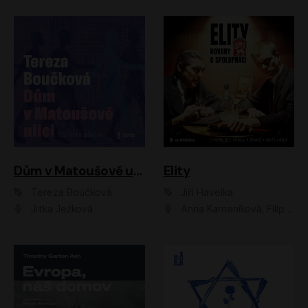
Dům v Matoušově ulici
Elity
Tereza Boučková
Jiří Havelka
Jitka Ježková
Anna Kameníková, Filip Březina, Jiří Lábus, Jiří Vyorálek, Klára Melíšková, Miloslav König, Miroslav Hanuš, Pavla Tomicová, Petr Lněnička, Richard Stanke, Taťjana Medveská, Václav Neužil, Vojtech Vondráček, Zdeněk Piškula