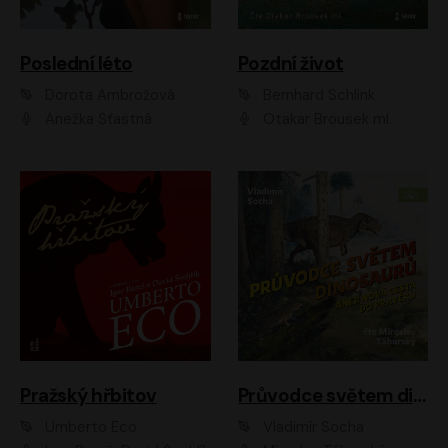
Poslední léto
Pozdní život
Dorota Ambrožová
Bernhard Schlink
Anežka Šťastná
Otakar Brousek ml.
Pražský hřbitov
Průvodce světem dinosaurů aneb Nová cesta do pravěku
Umberto Eco
Vladimír Socha