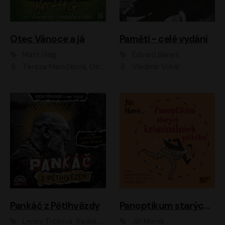
Otec Vánoce a já
Paměti - celé vydání
Matt Haig
Edvard Beneš
Tereza Marečková, Ondřej Endru Havlík
Vladimír Vokál
Pankáč z Pětihvězdy
Panoptikum starých kriminálních příběhů
Lenny Trčková, Radek Příhonský
Jiří Marek