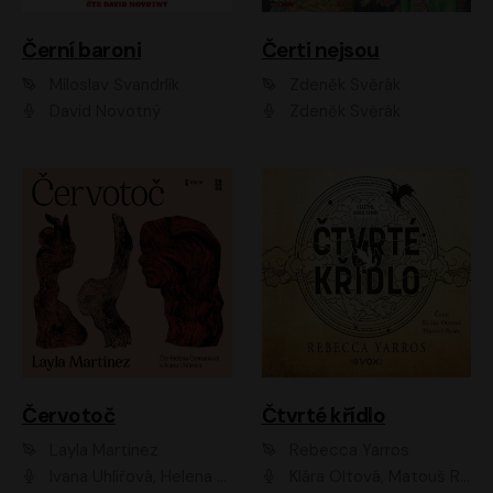
Černí baroni
Čerti nejsou
Miloslav Švandrlík
Zdeněk Svěrák
David Novotný
Zdeněk Svěrák
Červotoč
Čtvrté křídlo
Layla Martinez
Rebecca Yarros
Ivana Uhlířová, Helena Čermáková
Klára Oltová, Matouš Ruml