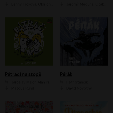
Lenny Trčková, Oldřich Kaiser
Jaromír Meduna, Otakar Brousek ml., Saša Rašilov
Pátrači na stopě
Pérák
Jaroslav Major, Alan Piskač
Petr Stančík
Matouš Ruml
David Novotný