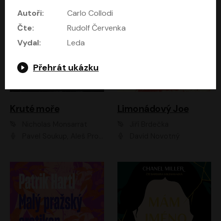
Autoři:
Carlo Collodi
Čte:
Rudolf Červenka
Vydal:
Leda
Přehrát ukázku
Kruté moře
Limonádový Joe
Nicholas Monsarrat
Jiří Brdečka
Pavel Soukup, Aleš Procházka, David Novotný, Marek Holý, Martin Preiss, Jakub Saic, Petr Neskusil, David Matásek, Vasil Fridrich, Pavel Rímský, Zuzana Slavíková, Zbyšek Horák, Martin Zahálka, Luboš Ondráček, Amélie Vránová, Andrea Elsnerová, Anna Theimerová, Antonín Navrátil, Apolena Velsová, Bohdan Tůma, Filip Jančík, Filip Švarc, Jan Škvor, Jiří Köhler, Kateřina Peřinová, Kristýna Nebeská, Kristýna Skružná, Ladislav Cigánek, Libor Terš, Lucie Timíková, Martin Hruška, Martin Stránský, Michal Holán, Michal Jagelka, Milada Vaňkátová, Oldřich Hajlich, Pavel Dytrt, Petr Burian, Petr Gelnar, Radek Hoppe, Radek Škvor, Radovan Vaculík, Richard Fiala, Robert Hájek, Robin Pařík, Roman Hajlich, Roman Říčař, Svatopluk Schuller, Terezie Taberyová, Valentina Vránová, Vojtěch hájek, Zuzana Kajnarová Říčařová
David Novotný