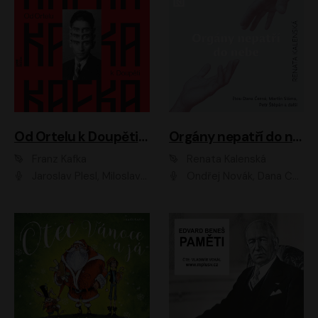
Od Ortelu k Doupěti – tucet Kafkových povídek
Orgány nepatří do nebe
Franz Kafka
Renata Kalenská
Jaroslav Plesl, Miloslav Mejzlík, David Novotný, Lukáš Hlavica, Jaromír Meduna, Václav Neužil, Otakar Brousek ml., Jan Holík, Václav Marhold
Ondřej Novák, Dana Černá, Martin Sláma, Petr Štěpán, Libor Hruška, Filip Jančík, Jakub Urbánek, Barbora Goldmannová, Karolína Zbořilová, Petra Šimberová, Richard Wágner, Klára Sochorová, Šárka Šildová, Zbyšek Horák, Anita Krausová