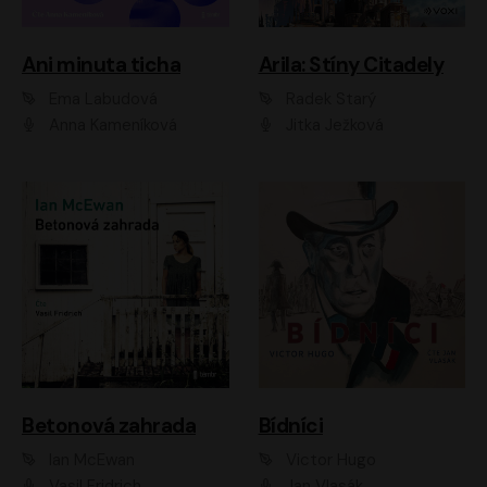
Ani minuta ticha
Arila: Stíny Citadely
Ema Labudová
Radek Starý
Anna Kameníková
Jitka Ježková
Betonová zahrada
Bídníci
Ian McEwan
Victor Hugo
Vasil Fridrich
Jan Vlasák