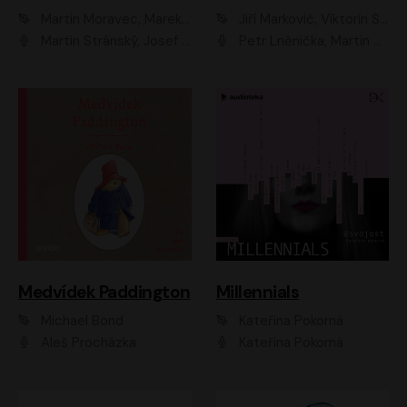
Martin Moravec, Marek Dvořák
Jiří Markovič, Viktorín Šulc
Martin Stránský, Josef Pejchal, Petra Bučková
Petr Lněnička, Martin Zahálka, Barbara Lukešová, Michal Zelenka
Medvídek Paddington
Millennials
Michael Bond
Kateřina Pokorná
Aleš Procházka
Kateřina Pokorná