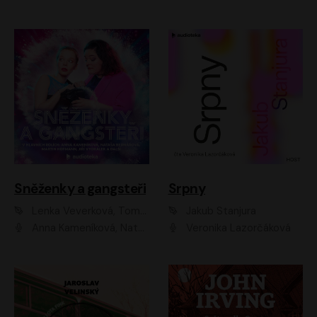
Sněženky a gangsteři
Srpny
Lenka Veverková, Tomáš Dianiška
Jakub Stanjura
Anna Kameníková, Nataša Bednářová, Tereza Hof, Taťjana Medvecká, Zuzana Slavíková, Šimon Krupa, Robert Mikluš, Jiří Vyorálek, Kryštof Hádek, Martin Hofmann, Martin Hruška
Veronika Lazorčáková