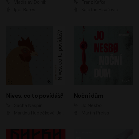
Vladislav Dolník
Franz Kafka
Igor Bareš
Kajetán Písařovic
Nives, co to povídáš?
Noční dům
Sacha Naspini
Jo Nesbo
Martina Hudečková, Jaromír Meduna, Zuzana Slavíková
Martin Preiss