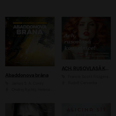
ACH, RUSOVLASÁ KOUZELNICE!
Abaddonova brána
Francis Scott Fitzgerald
Rudolf Červenka
James S. A. Corey
Ondřej Rychlý, Helena Dvořáková, Tereza Císařová, Jan Teplý, Jiří Vyorálek, Matěj Převrátil