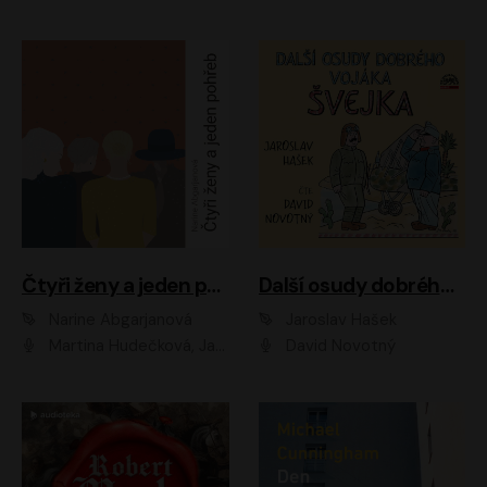
Čtyři ženy a jeden pohřeb
Další osudy dobrého vojáka Švejka
Narine Abgarjanová
Jaroslav Hašek
Martina Hudečková, Jaromír Meduna
David Novotný