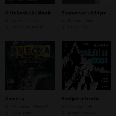
Sittafordská záhada
Skoncovat s Eddym B.
Agatha Christie
Édouard Louis
Otakar Brousek ml.
Daniel Krejčík
Smečka
Smějící se bestie
Tereza Kadečková, Petr Boček, Nelly Černohorská, Ondřej Kocáb, Ludmila Svozilová, Miroslav Pech, Karin Novotná, Jiří Sivok, Martin Štefko, Kateřina Malec Houfková, Tomáš Marton, Madla Pospíšilová Karasová, Michal Březina, Veronika Fiedlerová, Lukáš Vavrečka, Přemysl Krejčík, Mort Castle
Vilém Koubek
Libor Böhm
Martin Stránský