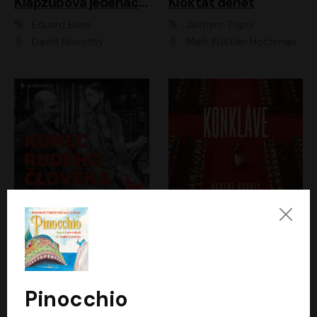
Klapzubova jedenáctka
Kloktat dehet
Eduard Bass
Jáchym Topol
David Novotný
Mark Kristián Hochman
Konec rudého člověka
Konkláve
Světlana Alexijevičová, Daniel Majling
Robert Harris
Jan Sklenář, Jan Staněk, Jan Vondráček, Johanna Tesařová, Klára Sedláčková Ottová, Magdalena Zimová, Marie Poulová, Martin Matejka, Miroslav Zavičár, Pavel Neškudla, Samuel Toman, Šimon Kučera, Štěpánka Fingerhutová, Tomáš Turek
Jan Kolařík
Pinocchio