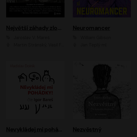
Největší záhady zločinu
Neuromancer
Jaroslav V. Mareš
William Gibson
Martin Stránský, Vasil Fridrich, Filip Jančík, Martin Preiss, Marek Holý, Lukáš Hlavica, Libor Hruška, Jan Maxián, Ladislav Cigánek, Jiří Ployhar, Filip Švarc, Vilém Udatný, Jan Vondráček, Jitka Ježková, Zuzana Slavíková, Michaela Klenková, Lucie Juřičková, Miriam Chytilová, Martina Hudečková
Jan Teplý ml.
Nevykládej mi pohádky
Nezvěstný