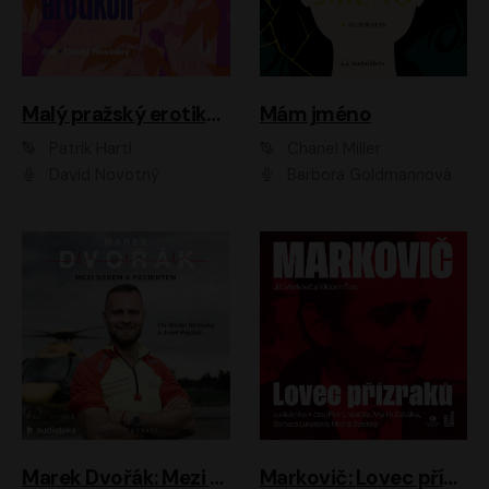
Malý pražský erotikon
Mám jméno
Patrik Hartl
Chanel Miller
David Novotný
Barbora Goldmannová
Marek Dvořák: Mezi nebem a pacientem
Markovič: Lovec přízraků