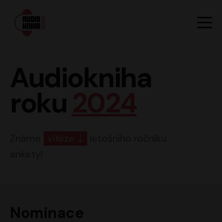
Hlavn
Men
Audiokniha roku
Audiokniha
roku
2024
Známe
vítěze
letošního ročníku
ankety!
Nominace