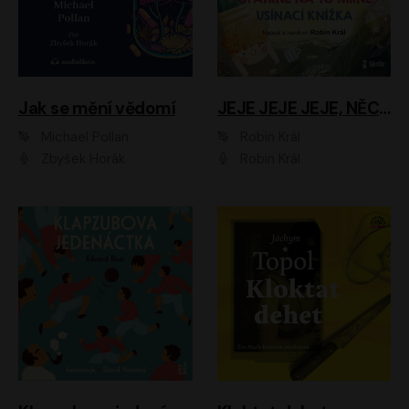
Jak se mění vědomí
JEJE JEJE JEJE, NĚCO SE MI DĚJE + PROBOUZECÍ KNÍŽKA + OPATRNĚ NA TO MRNĚ + USÍNACÍ KNÍŽKA
Michael Pollan
Robin Král
Zbyšek Horák
Robin Král