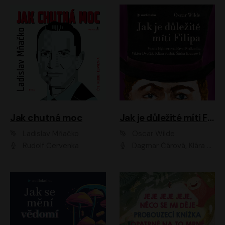
Jak chutná moc
Jak je důležité míti Filipa
Ladislav Mňačko
Oscar Wilde
Rudolf Červenka
Dagmar Čárová, Klára Suchá, Martin Hruška, Otakar Brousek ml., Pavel Neškudla, Radek Hoppe, Šárka Krausová, Vanda Hybnerová, Viktor Dvořák