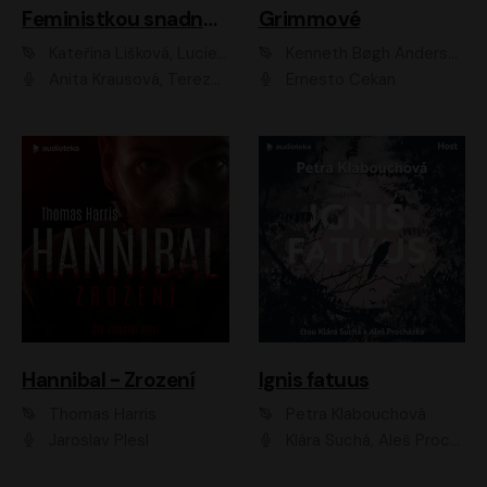
Feministkou snadno a rychle
Grimmové
Kateřina Lišková, Lucie Jarkovská
Kenneth Bøgh Andersen, Benni Bødker
Anita Krausová, Tereza Dočkalová
Ernesto Čekan
Hannibal - Zrození
Ignis fatuus
Thomas Harris
Petra Klabouchová
Jaroslav Plesl
Klára Suchá, Aleš Procházka