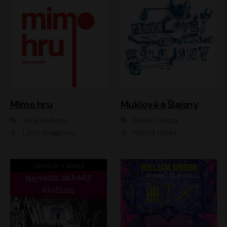
Muklové a Šlajsny
Mimo hru
Daniel Flasza
Jirka Hofreitr
Michal Holán
Leon Ibragimov