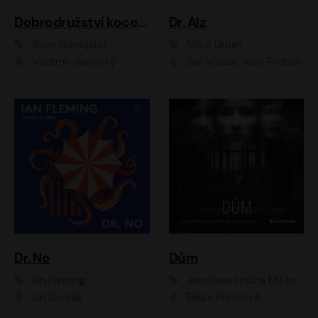
Dobrodružství kocoura Fiškuse a dědy Pettsona 1
Dr. Alz
Sven Nordqvist
Miloš Urban
Vladimír Javorský
Jan Vlasák, Vasil Fridrich
Dr. No
Dům
Ian Fleming
Jaroslava Hrdina Mištová
Jiří Dvořák
Eliška Křenková