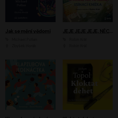
Jak se mění vědomí
JEJE JEJE JEJE, NĚCO SE MI DĚJE + PROBOUZECÍ KNÍŽKA + OPATRNĚ NA TO MRNĚ + USÍNACÍ KNÍŽKA
Michael Pollan
Robin Král
Zbyšek Horák
Robin Král