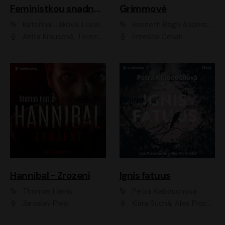
Feministkou snadno a rychle
Grimmové
Kateřina Lišková, Lucie Jarkovská
Kenneth Bøgh Andersen, Benni Bødker
Anita Krausová, Tereza Dočkalová
Ernesto Čekan
Hannibal - Zrození
Ignis fatuus
Thomas Harris
Petra Klabouchová
Jaroslav Plesl
Klára Suchá, Aleš Procházka