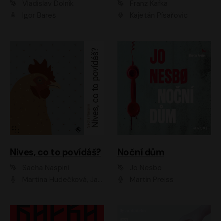
Vladislav Dolník
Franz Kafka
Igor Bareš
Kajetán Písařovic
Nives, co to povídáš?
Noční dům
Sacha Naspini
Jo Nesbo
Martina Hudečková, Jaromír Meduna, Zuzana Slavíková
Martin Preiss