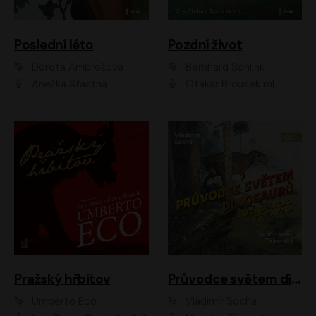
Poslední léto
Pozdní život
Dorota Ambrožová
Bernhard Schlink
Anežka Šťastná
Otakar Brousek ml.
Pražský hřbitov
Průvodce světem dinosaurů aneb Nová cesta do pravěku
Umberto Eco
Vladimír Socha