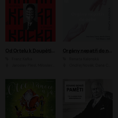
Od Ortelu k Doupěti – tucet Kafkových povídek
Orgány nepatří do nebe
Franz Kafka
Renata Kalenská
Jaroslav Plesl, Miloslav Mejzlík, David Novotný, Lukáš Hlavica, Jaromír Meduna, Václav Neužil, Otakar Brousek ml., Jan Holík, Václav Marhold
Ondřej Novák, Dana Černá, Martin Sláma, Petr Štěpán, Libor Hruška, Filip Jančík, Jakub Urbánek, Barbora Goldmannová, Karolína Zbořilová, Petra Šimberová, Richard Wágner, Klára Sochorová, Šárka Šildová, Zbyšek Horák, Anita Krausová