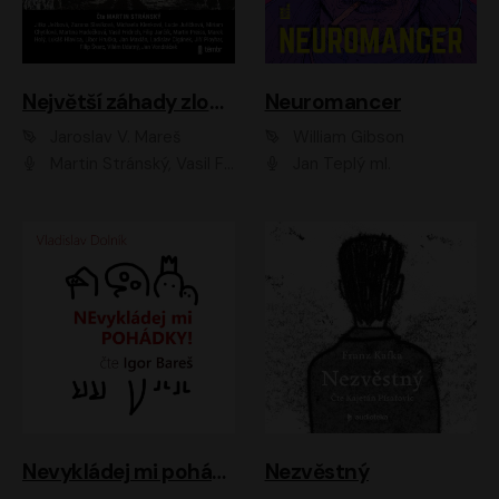
Největší záhady zločinu
Neuromancer
Jaroslav V. Mareš
William Gibson
Martin Stránský, Vasil Fridrich, Filip Jančík, Martin Preiss, Marek Holý, Lukáš Hlavica, Libor Hruška, Jan Maxián, Ladislav Cigánek, Jiří Ployhar, Filip Švarc, Vilém Udatný, Jan Vondráček, Jitka Ježková, Zuzana Slavíková, Michaela Klenková, Lucie Juřičková, Miriam Chytilová, Martina Hudečková
Jan Teplý ml.
Nevykládej mi pohádky
Nezvěstný