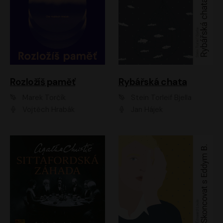
Rozložíš paměť
Rybářská chata
Marek Torčík
Stein Torleif Bjella
Vojtěch Hrabák
Jan Hájek