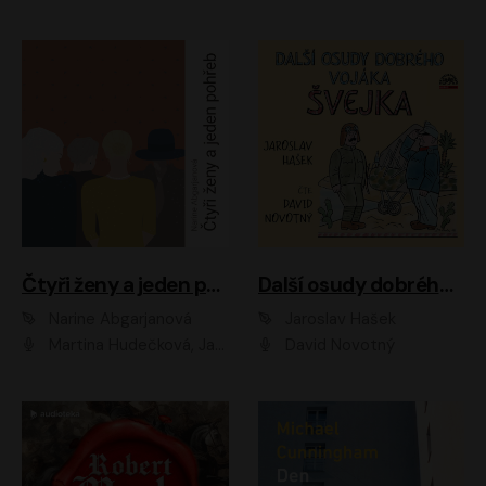
Čtyři ženy a jeden pohřeb
Další osudy dobrého vojáka Švejka
Narine Abgarjanová
Jaroslav Hašek
Martina Hudečková, Jaromír Meduna
David Novotný