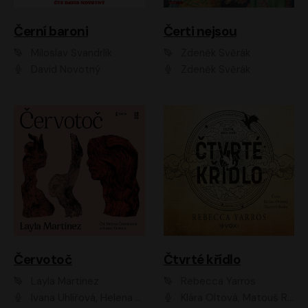
Černí baroni
Čerti nejsou
Miloslav Švandrlík
Zdeněk Svěrák
David Novotný
Zdeněk Svěrák
Červotoč
Čtvrté křídlo
Layla Martinez
Rebecca Yarros
Ivana Uhlířová, Helena Čermáková
Klára Oltová, Matouš Ruml