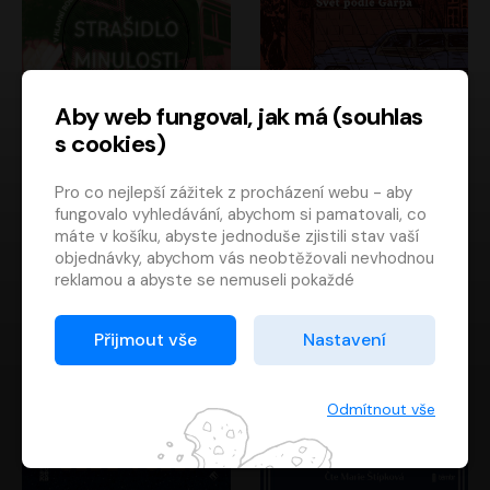
Aby web fungoval, jak má (souhlas
s cookies)
Strašidlo minulosti
Svět podle Garpa
Pro co nejlepší zážitek z procházení webu - aby
Jaroslav Velinský
John Irving
fungovalo vyhledávání, abychom si pamatovali, co
Libor Hruška
David Novotný
máte v košíku, abyste jednoduše zjistili stav vaší
objednávky, abychom vás neobtěžovali nevhodnou
reklamou a abyste se nemuseli pokaždé
přihlašovat.
Proto od vás potřebujeme souhlas se
Přijmout vše
Nastavení
zpracováním souborů cookies
, tj. malých souborů,
které se dočasně ukládají ve vašem prohlížeči.
Děkujeme, že nám ho dáte a pomůžete nám tak
Odmítnout vše
web zlepšovat.