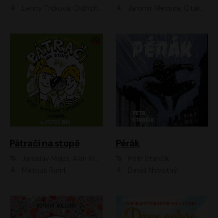
Lenny Trčková, Oldřich Kaiser
Jaromír Meduna, Otakar Brousek ml., Saša Rašilov
Pátrači na stopě
Pérák
Jaroslav Major, Alan Piskač
Petr Stančík
Matouš Ruml
David Novotný