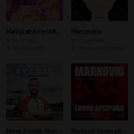
Malý pražský erotikon
Mám jméno
Patrik Hartl
Chanel Miller
David Novotný
Barbora Goldmannová
Marek Dvořák: Mezi nebem a pacientem
Markovič: Lovec přízraků