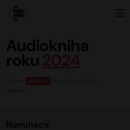
Hlavn
Men
Audiokniha roku
Audiokniha
roku
2024
Známe
vítěze
letošního ročníku
ankety!
Nominace