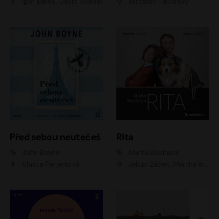
Igor Bareš, David Švehlík
Miroslav Táborský
Před sebou neutečeš
Rita
John Boyne
Marta Buchaca
Vlasta Peterková
Jakub Žáček, Martha Issová