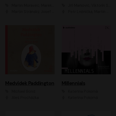
Martin Moravec, Marek Dvořák
Jiří Markovič, Viktorín Šulc
Martin Stránský, Josef Pejchal, Petra Bučková
Petr Lněnička, Martin Zahálka, Barbara Lukešová, Michal Zelenka
Medvídek Paddington
Millennials
Michael Bond
Kateřina Pokorná
Aleš Procházka
Kateřina Pokorná