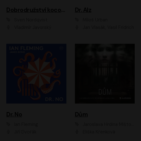
Dobrodružství kocoura Fiškuse a dědy Pettsona 1
Dr. Alz
Sven Nordqvist
Miloš Urban
Vladimír Javorský
Jan Vlasák, Vasil Fridrich
Dr. No
Dům
Ian Fleming
Jaroslava Hrdina Mištová
Jiří Dvořák
Eliška Křenková