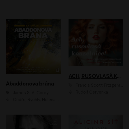
ACH, RUSOVLASÁ KOUZELNICE!
Abaddonova brána
Francis Scott Fitzgerald
Rudolf Červenka
James S. A. Corey
Ondřej Rychlý, Helena Dvořáková, Tereza Císařová, Jan Teplý, Jiří Vyorálek, Matěj Převrátil