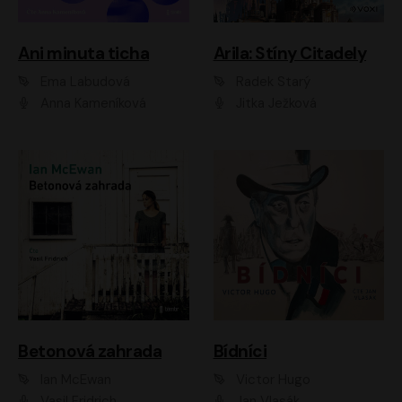
Ani minuta ticha
Arila: Stíny Citadely
Ema Labudová
Radek Starý
Anna Kameníková
Jitka Ježková
Betonová zahrada
Bídníci
Ian McEwan
Victor Hugo
Vasil Fridrich
Jan Vlasák