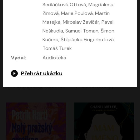
Sedláčková Ottová, Magdalena
Zimová, Marie Poulová, Martin
Matejka, Miroslav Zavičár, Pavel
Neškudla, Samuel Toman, Šimon
Kučera, Štěpánka Fingerhutová,
Tomáš Turek
Vydal:
Audioteka
Kruté moře
Limonádový Joe
Přehrát ukázku
Nicholas Monsarrat
Jiří Brdečka
Pavel Soukup, Aleš Procházka, David Novotný, Marek Holý, Martin Preiss, Jakub Saic, Petr Neskusil, David Matásek, Vasil Fridrich, Pavel Rímský, Zuzana Slavíková, Zbyšek Horák, Martin Zahálka, Luboš Ondráček, Amélie Vránová, Andrea Elsnerová, Anna Theimerová, Antonín Navrátil, Apolena Velsová, Bohdan Tůma, Filip Jančík, Filip Švarc, Jan Škvor, Jiří Köhler, Kateřina Peřinová, Kristýna Nebeská, Kristýna Skružná, Ladislav Cigánek, Libor Terš, Lucie Timíková, Martin Hruška, Martin Stránský, Michal Holán, Michal Jagelka, Milada Vaňkátová, Oldřich Hajlich, Pavel Dytrt, Petr Burian, Petr Gelnar, Radek Hoppe, Radek Škvor, Radovan Vaculík, Richard Fiala, Robert Hájek, Robin Pařík, Roman Hajlich, Roman Říčař, Svatopluk Schuller, Terezie Taberyová, Valentina Vránová, Vojtěch hájek, Zuzana Kajnarová Říčařová
David Novotný