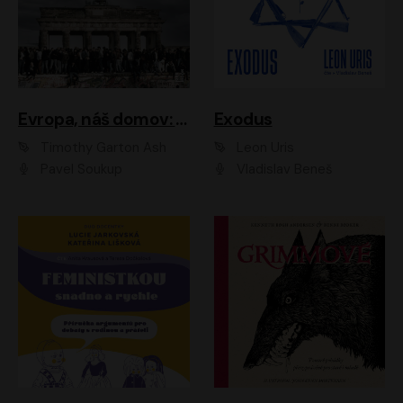
Evropa, náš domov: Od vylodění v Normandii po válku na Ukrajině
Exodus
Timothy Garton Ash
Leon Uris
Pavel Soukup
Vladislav Beneš