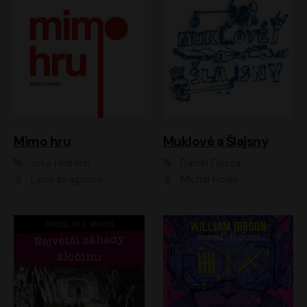
Muklové a Šlajsny
Mimo hru
Daniel Flasza
Jirka Hofreitr
Michal Holán
Leon Ibragimov