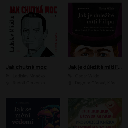
Jak chutná moc
Jak je důležité míti Filipa
Ladislav Mňačko
Oscar Wilde
Rudolf Červenka
Dagmar Čárová, Klára Suchá, Martin Hruška, Otakar Brousek ml., Pavel Neškudla, Radek Hoppe, Šárka Krausová, Vanda Hybnerová, Viktor Dvořák