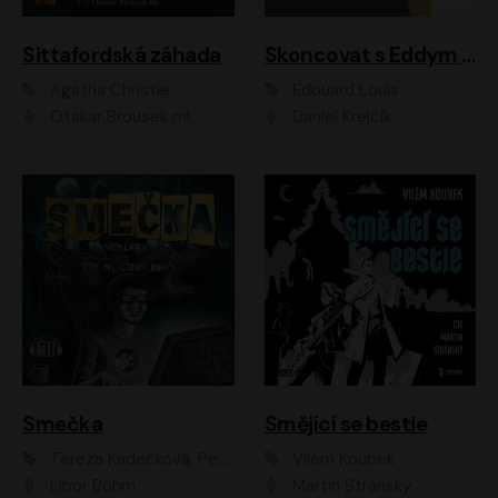
Sittafordská záhada
Skoncovat s Eddym B.
Agatha Christie
Édouard Louis
Otakar Brousek ml.
Daniel Krejčík
Smečka
Smějící se bestie
Tereza Kadečková, Petr Boček, Nelly Černohorská, Ondřej Kocáb, Ludmila Svozilová, Miroslav Pech, Karin Novotná, Jiří Sivok, Martin Štefko, Kateřina Malec Houfková, Tomáš Marton, Madla Pospíšilová Karasová, Michal Březina, Veronika Fiedlerová, Lukáš Vavrečka, Přemysl Krejčík, Mort Castle
Vilém Koubek
Libor Böhm
Martin Stránský