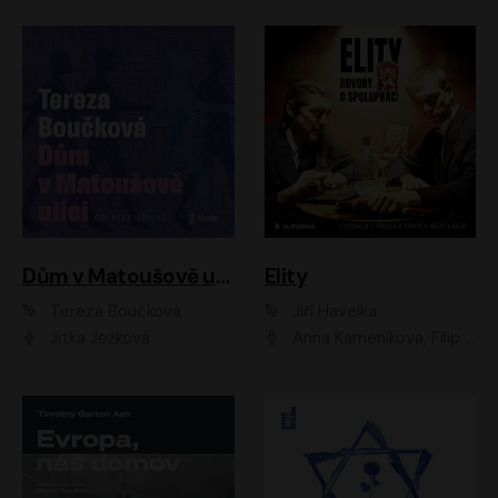
Dům v Matoušově ulici
Elity
Tereza Boučková
Jiří Havelka
Jitka Ježková
Anna Kameníková, Filip Březina, Jiří Lábus, Jiří Vyorálek, Klára Melíšková, Miloslav König, Miroslav Hanuš, Pavla Tomicová, Petr Lněnička, Richard Stanke, Taťjana Medveská, Václav Neužil, Vojtech Vondráček, Zdeněk Piškula