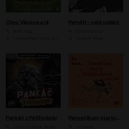
Otec Vánoce a já
Paměti - celé vydání
Matt Haig
Edvard Beneš
Tereza Marečková, Ondřej Endru Havlík
Vladimír Vokál
Pankáč z Pětihvězdy
Panoptikum starých kriminálních příběhů
Lenny Trčková, Radek Příhonský
Jiří Marek