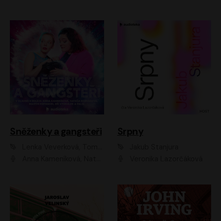
Sněženky a gangsteři
Srpny
Lenka Veverková, Tomáš Dianiška
Jakub Stanjura
Anna Kameníková, Nataša Bednářová, Tereza Hof, Taťjana Medvecká, Zuzana Slavíková, Šimon Krupa, Robert Mikluš, Jiří Vyorálek, Kryštof Hádek, Martin Hofmann, Martin Hruška
Veronika Lazorčáková