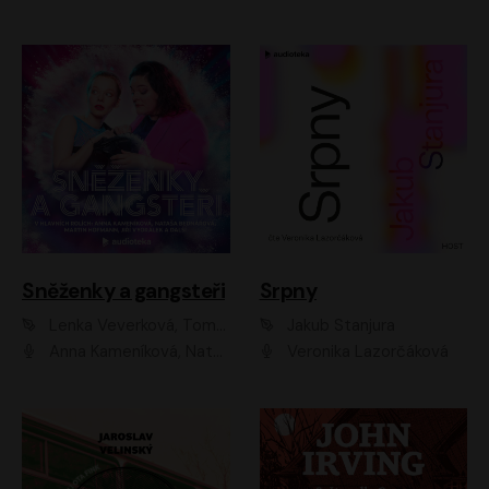
Sněženky a gangsteři
Srpny
Lenka Veverková, Tomáš Dianiška
Jakub Stanjura
Anna Kameníková, Nataša Bednářová, Tereza Hof, Taťjana Medvecká, Zuzana Slavíková, Šimon Krupa, Robert Mikluš, Jiří Vyorálek, Kryštof Hádek, Martin Hofmann, Martin Hruška
Veronika Lazorčáková