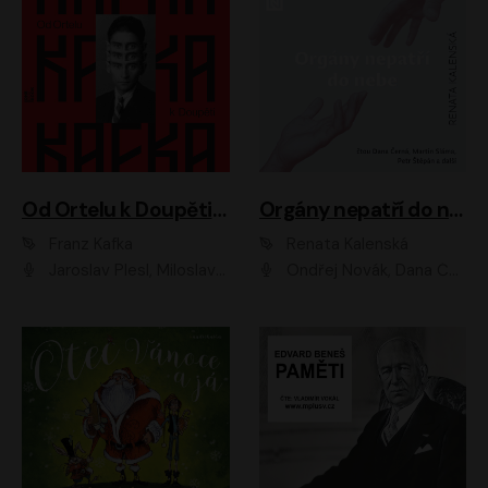
Od Ortelu k Doupěti – tucet Kafkových povídek
Orgány nepatří do nebe
Franz Kafka
Renata Kalenská
Jaroslav Plesl, Miloslav Mejzlík, David Novotný, Lukáš Hlavica, Jaromír Meduna, Václav Neužil, Otakar Brousek ml., Jan Holík, Václav Marhold
Ondřej Novák, Dana Černá, Martin Sláma, Petr Štěpán, Libor Hruška, Filip Jančík, Jakub Urbánek, Barbora Goldmannová, Karolína Zbořilová, Petra Šimberová, Richard Wágner, Klára Sochorová, Šárka Šildová, Zbyšek Horák, Anita Krausová