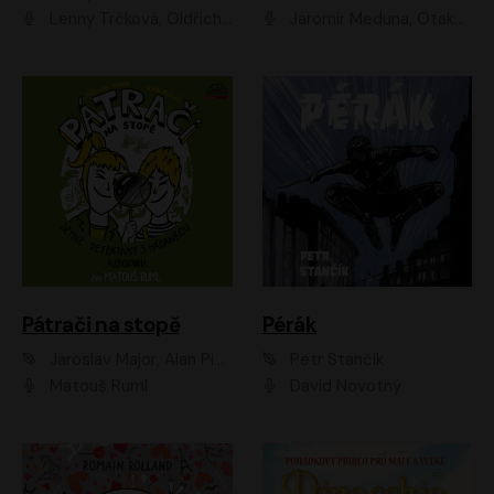
Lenny Trčková, Oldřich Kaiser
Jaromír Meduna, Otakar Brousek ml., Saša Rašilov
Pátrači na stopě
Pérák
Jaroslav Major, Alan Piskač
Petr Stančík
Matouš Ruml
David Novotný