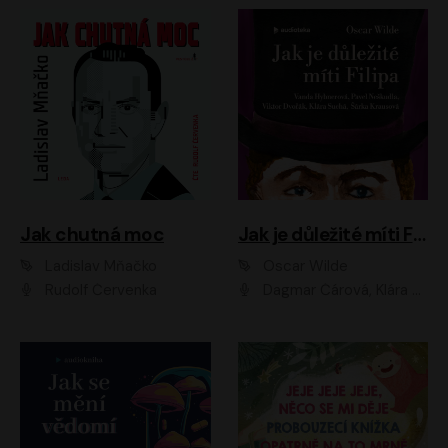
Jak chutná moc
Jak je důležité míti Filipa
Ladislav Mňačko
Oscar Wilde
Rudolf Červenka
Dagmar Čárová, Klára Suchá, Martin Hruška, Otakar Brousek ml., Pavel Neškudla, Radek Hoppe, Šárka Krausová, Vanda Hybnerová, Viktor Dvořák