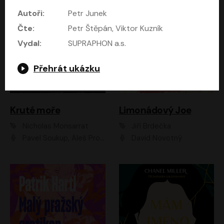
Autoři:
Petr Junek
Čte:
Petr Štěpán, Viktor Kuzník
Vydal:
SUPRAPHON a.s.
Přehrát ukázku
Kruté moře
Limonádový Joe
Nicholas Monsarrat
Jiří Brdečka
Pavel Soukup, Aleš Procházka, David Novotný, Marek Holý, Martin Preiss, Jakub Saic, Petr Neskusil, David Matásek, Vasil Fridrich, Pavel Rímský, Zuzana Slavíková, Zbyšek Horák, Martin Zahálka, Luboš Ondráček, Amélie Vránová, Andrea Elsnerová, Anna Theimerová, Antonín Navrátil, Apolena Velsová, Bohdan Tůma, Filip Jančík, Filip Švarc, Jan Škvor, Jiří Köhler, Kateřina Peřinová, Kristýna Nebeská, Kristýna Skružná, Ladislav Cigánek, Libor Terš, Lucie Timíková, Martin Hruška, Martin Stránský, Michal Holán, Michal Jagelka, Milada Vaňkátová, Oldřich Hajlich, Pavel Dytrt, Petr Burian, Petr Gelnar, Radek Hoppe, Radek Škvor, Radovan Vaculík, Richard Fiala, Robert Hájek, Robin Pařík, Roman Hajlich, Roman Říčař, Svatopluk Schuller, Terezie Taberyová, Valentina Vránová, Vojtěch hájek, Zuzana Kajnarová Říčařová
David Novotný