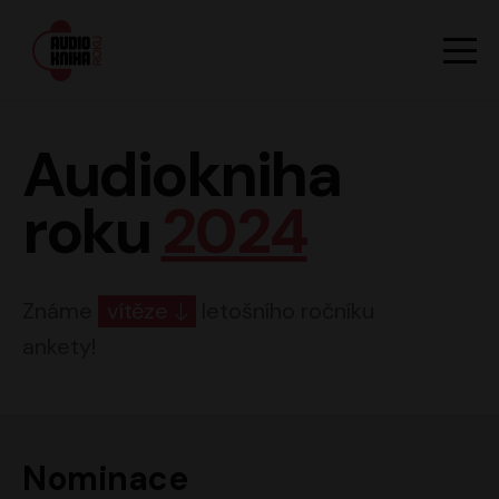
Hlavn
Men
Audiokniha roku
Audiokniha
roku
2024
Známe
vítěze
letošního ročníku
ankety!
Nominace