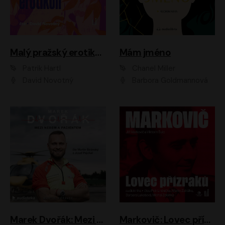
Malý pražský erotikon
Mám jméno
Patrik Hartl
Chanel Miller
David Novotný
Barbora Goldmannová
Marek Dvořák: Mezi nebem a pacientem
Markovič: Lovec přízraků