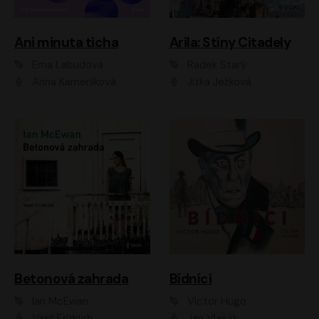
Ani minuta ticha
Arila: Stíny Citadely
Ema Labudová
Radek Starý
Anna Kameníková
Jitka Ježková
Betonová zahrada
Bídníci
Ian McEwan
Victor Hugo
Vasil Fridrich
Jan Vlasák