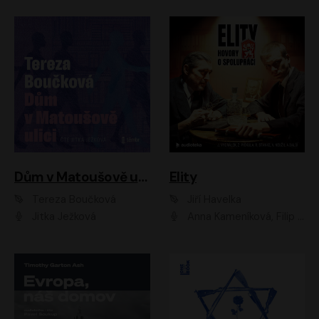
Dům v Matoušově ulici
Elity
Tereza Boučková
Jiří Havelka
Jitka Ježková
Anna Kameníková, Filip Březina, Jiří Lábus, Jiří Vyorálek, Klára Melíšková, Miloslav König, Miroslav Hanuš, Pavla Tomicová, Petr Lněnička, Richard Stanke, Taťjana Medveská, Václav Neužil, Vojtech Vondráček, Zdeněk Piškula