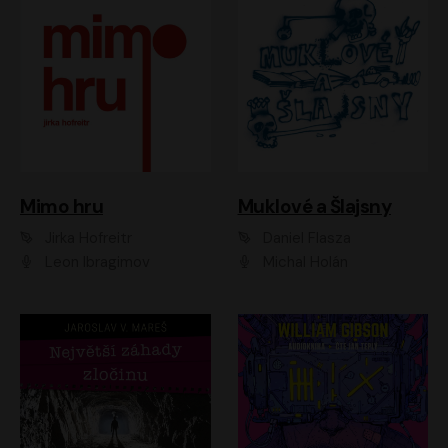
Muklové a Šlajsny
Mimo hru
Daniel Flasza
Jirka Hofreitr
Michal Holán
Leon Ibragimov