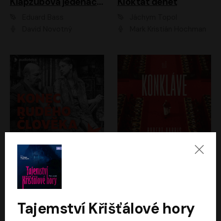
Klapzubova jedenáctka
Kloktat dehet
Eduard Bass
Jáchym Topol
David Novotný
Mark Kristián Hochman
Konec rudého člověka
Konkláve
Světlana Alexijevičová, Daniel Majling
Robert Harris
Jan Sklenář, Jan Staněk, Jan Vondráček, Johanna Tesařová, Klára Sedláčková Ottová, Magdalena Zimová, Marie Poulová, Martin Matejka, Miroslav Zavičár, Pavel Neškudla, Samuel Toman, Šimon Kučera, Štěpánka Fingerhutová, Tomáš Turek
Jan Kolařík
Tajemství Křišťálové hory