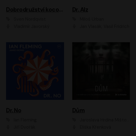
Dobrodružství kocoura Fiškuse a dědy Pettsona 1
Dr. Alz
Sven Nordqvist
Miloš Urban
Vladimír Javorský
Jan Vlasák, Vasil Fridrich
Dr. No
Dům
Ian Fleming
Jaroslava Hrdina Mištová
Jiří Dvořák
Eliška Křenková