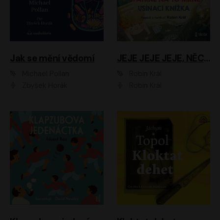
Jak se mění vědomí
JEJE JEJE JEJE, NĚCO SE MI DĚJE + PROBOUZECÍ KNÍŽKA + OPATRNĚ NA TO MRNĚ + USÍNACÍ KNÍŽKA
Michael Pollan
Robin Král
Zbyšek Horák
Robin Král