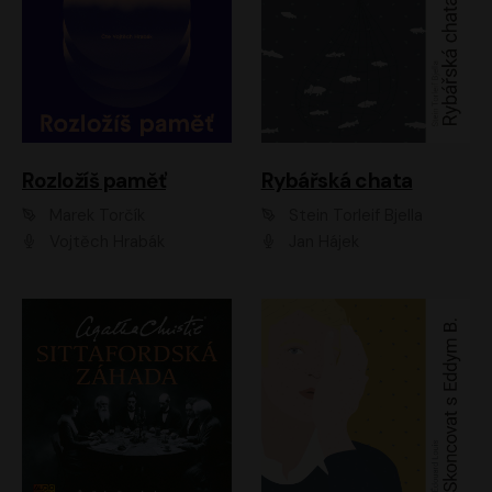
Rozložíš paměť
Rybářská chata
Marek Torčík
Stein Torleif Bjella
Vojtěch Hrabák
Jan Hájek