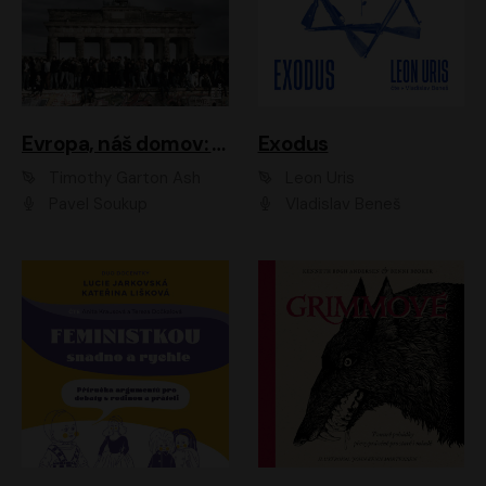
Evropa, náš domov: Od vylodění v Normandii po válku na Ukrajině
Exodus
Timothy Garton Ash
Leon Uris
Pavel Soukup
Vladislav Beneš