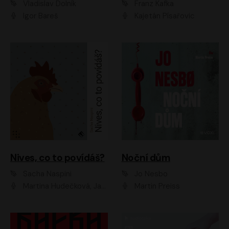
Vladislav Dolník
Franz Kafka
Igor Bareš
Kajetán Písařovic
Nives, co to povídáš?
Noční dům
Sacha Naspini
Jo Nesbo
Martina Hudečková, Jaromír Meduna, Zuzana Slavíková
Martin Preiss