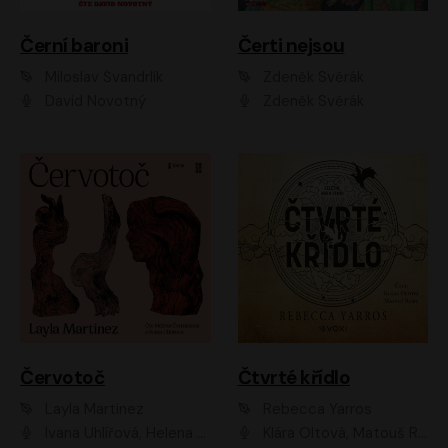
Černí baroni
Čerti nejsou
Miloslav Švandrlík
Zdeněk Svěrák
David Novotný
Zdeněk Svěrák
Červotoč
Čtvrté křídlo
Layla Martinez
Rebecca Yarros
Ivana Uhlířová, Helena Čermáková
Klára Oltová, Matouš Ruml