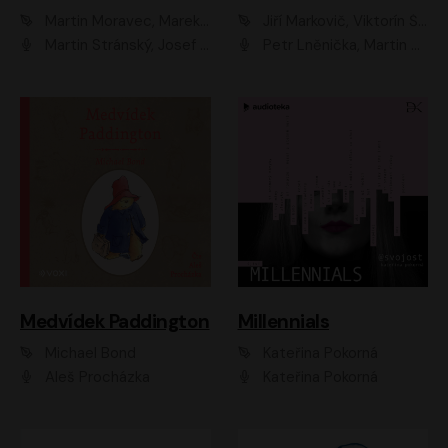
Martin Moravec, Marek Dvořák
Jiří Markovič, Viktorín Šulc
Martin Stránský, Josef Pejchal, Petra Bučková
Petr Lněnička, Martin Zahálka, Barbara Lukešová, Michal Zelenka
Medvídek Paddington
Millennials
Michael Bond
Kateřina Pokorná
Aleš Procházka
Kateřina Pokorná