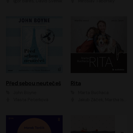
Igor Bareš, David Švehlík
Miroslav Táborský
Před sebou neutečeš
Rita
John Boyne
Marta Buchaca
Vlasta Peterková
Jakub Žáček, Martha Issová