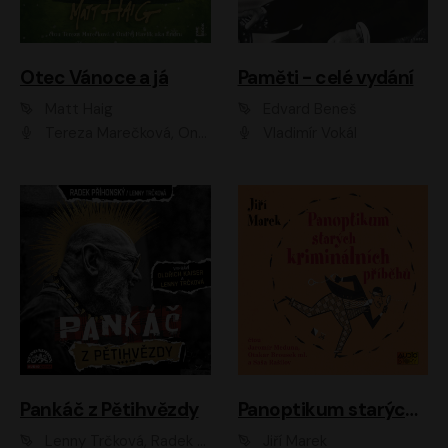
Otec Vánoce a já
Paměti - celé vydání
Matt Haig
Edvard Beneš
Tereza Marečková, Ondřej Endru Havlík
Vladimír Vokál
Pankáč z Pětihvězdy
Panoptikum starých kriminálních příběhů
Lenny Trčková, Radek Příhonský
Jiří Marek