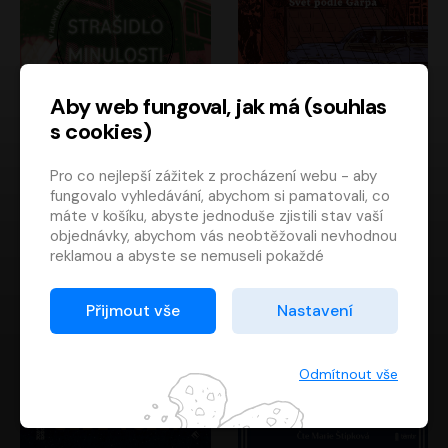
Aby web fungoval, jak má (souhlas
s cookies)
Strašidlo minulosti
Svět podle Garpa
Pro co nejlepší zážitek z procházení webu - aby
Jaroslav Velinský
John Irving
fungovalo vyhledávání, abychom si pamatovali, co
Libor Hruška
David Novotný
máte v košíku, abyste jednoduše zjistili stav vaší
objednávky, abychom vás neobtěžovali nevhodnou
reklamou a abyste se nemuseli pokaždé
přihlašovat.
Proto od vás potřebujeme souhlas se
Přijmout vše
Nastavení
zpracováním souborů cookies
, tj. malých souborů,
které se dočasně ukládají ve vašem prohlížeči.
Děkujeme, že nám ho dáte a pomůžete nám tak
Odmítnout vše
web zlepšovat.