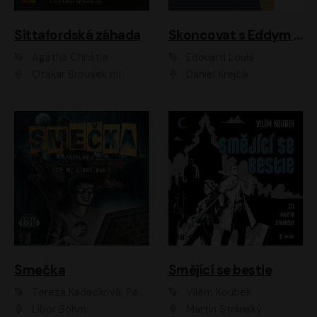
Sittafordská záhada
Skoncovat s Eddym B.
Agatha Christie
Édouard Louis
Otakar Brousek ml.
Daniel Krejčík
Smečka
Smějící se bestie
Tereza Kadečková, Petr Boček, Nelly Černohorská, Ondřej Kocáb, Ludmila Svozilová, Miroslav Pech, Karin Novotná, Jiří Sivok, Martin Štefko, Kateřina Malec Houfková, Tomáš Marton, Madla Pospíšilová Karasová, Michal Březina, Veronika Fiedlerová, Lukáš Vavrečka, Přemysl Krejčík, Mort Castle
Vilém Koubek
Libor Böhm
Martin Stránský