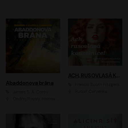
ACH, RUSOVLASÁ KOUZELNICE!
Abaddonova brána
Francis Scott Fitzgerald
Rudolf Červenka
James S. A. Corey
Ondřej Rychlý, Helena Dvořáková, Tereza Císařová, Jan Teplý, Jiří Vyorálek, Matěj Převrátil