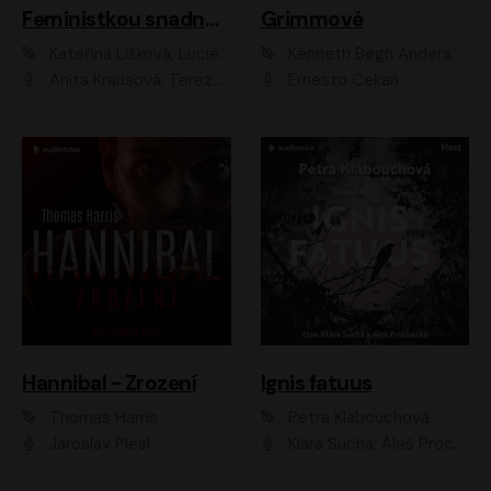
Feministkou snadno a rychle
Grimmové
Kateřina Lišková, Lucie Jarkovská
Kenneth Bøgh Andersen, Benni Bødker
Anita Krausová, Tereza Dočkalová
Ernesto Čekan
Hannibal - Zrození
Ignis fatuus
Thomas Harris
Petra Klabouchová
Jaroslav Plesl
Klára Suchá, Aleš Procházka