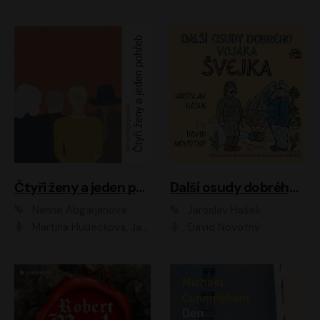
Čtyři ženy a jeden pohřeb
Další osudy dobrého vojáka Švejka
Narine Abgarjanová
Jaroslav Hašek
Martina Hudečková, Jaromír Meduna
David Novotný