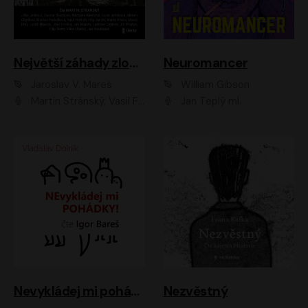
Největší záhady zločinu
Neuromancer
Jaroslav V. Mareš
William Gibson
Martin Stránský, Vasil Fridrich, Filip Jančík, Martin Preiss, Marek Holý, Lukáš Hlavica, Libor Hruška, Jan Maxián, Ladislav Cigánek, Jiří Ployhar, Filip Švarc, Vilém Udatný, Jan Vondráček, Jitka Ježková, Zuzana Slavíková, Michaela Klenková, Lucie Juřičková, Miriam Chytilová, Martina Hudečková
Jan Teplý ml.
Nevykládej mi pohádky
Nezvěstný