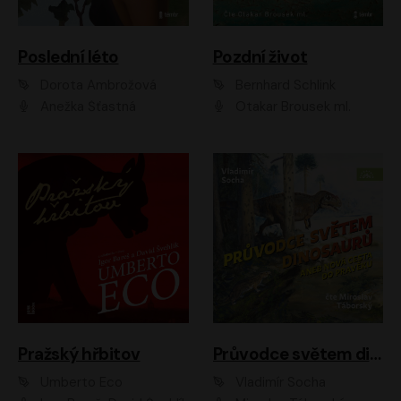
Poslední léto
Pozdní život
Dorota Ambrožová
Bernhard Schlink
Anežka Šťastná
Otakar Brousek ml.
Pražský hřbitov
Průvodce světem dinosaurů aneb Nová cesta do pravěku
Umberto Eco
Vladimír Socha