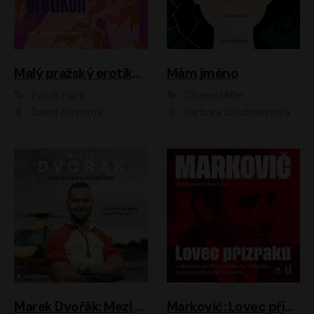
Malý pražský erotikon
Mám jméno
Patrik Hartl
Chanel Miller
David Novotný
Barbora Goldmannová
Marek Dvořák: Mezi nebem a pacientem
Markovič: Lovec přízraků