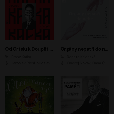
Od Ortelu k Doupěti – tucet Kafkových povídek
Orgány nepatří do nebe
Franz Kafka
Renata Kalenská
Jaroslav Plesl, Miloslav Mejzlík, David Novotný, Lukáš Hlavica, Jaromír Meduna, Václav Neužil, Otakar Brousek ml., Jan Holík, Václav Marhold
Ondřej Novák, Dana Černá, Martin Sláma, Petr Štěpán, Libor Hruška, Filip Jančík, Jakub Urbánek, Barbora Goldmannová, Karolína Zbořilová, Petra Šimberová, Richard Wágner, Klára Sochorová, Šárka Šildová, Zbyšek Horák, Anita Krausová