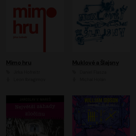
Muklové a Šlajsny
Mimo hru
Daniel Flasza
Jirka Hofreitr
Michal Holán
Leon Ibragimov