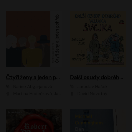
Čtyři ženy a jeden pohřeb
Další osudy dobrého vojáka Švejka
Narine Abgarjanová
Jaroslav Hašek
Martina Hudečková, Jaromír Meduna
David Novotný