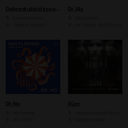
Dobrodružství kocoura Fiškuse a dědy Pettsona 1
Dr. Alz
Sven Nordqvist
Miloš Urban
Vladimír Javorský
Jan Vlasák, Vasil Fridrich
Dr. No
Dům
Ian Fleming
Jaroslava Hrdina Mištová
Jiří Dvořák
Eliška Křenková