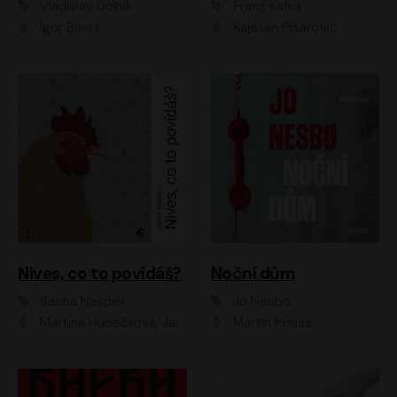
Vladislav Dolník
Franz Kafka
Igor Bareš
Kajetán Písařovic
Nives, co to povídáš?
Noční dům
Sacha Naspini
Jo Nesbo
Martina Hudečková, Jaromír Meduna, Zuzana Slavíková
Martin Preiss