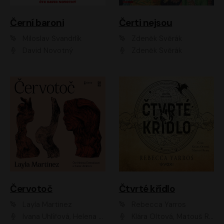
Černí baroni
Čerti nejsou
Miloslav Švandrlík
Zdeněk Svěrák
David Novotný
Zdeněk Svěrák
Červotoč
Čtvrté křídlo
Layla Martinez
Rebecca Yarros
Ivana Uhlířová, Helena Čermáková
Klára Oltová, Matouš Ruml