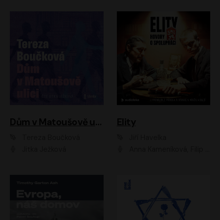
Dům v Matoušově ulici
Elity
Tereza Boučková
Jiří Havelka
Jitka Ježková
Anna Kameníková, Filip Březina, Jiří Lábus, Jiří Vyorálek, Klára Melíšková, Miloslav König, Miroslav Hanuš, Pavla Tomicová, Petr Lněnička, Richard Stanke, Taťjana Medveská, Václav Neužil, Vojtech Vondráček, Zdeněk Piškula