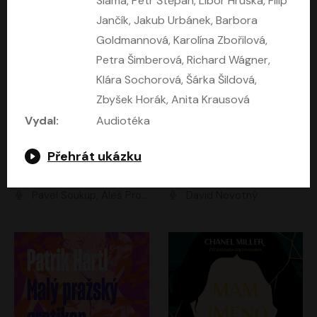
Sláma, Petr Štěpán, Libor Hruška, Filip
Jančík, Jakub Urbánek, Barbora
Goldmannová, Karolína Zbořilová,
Petra Šimberová, Richard Wágner,
Klára Sochorová, Šárka Šildová,
Zbyšek Horák, Anita Krausová
Vydal:
Audiotéka
Kruté moře
Limonádový Joe
Přehrát ukázku
Nicholas Monsarrat
Jiří Brdečka
Pavel Soukup, Aleš Procházka, David Novotný, Marek Holý, Martin Preiss, Jakub Saic, Petr Neskusil, David Matásek, Vasil Fridrich, Pavel Rímský, Zuzana Slavíková, Zbyšek Horák, Martin Zahálka, Luboš Ondráček, Amélie Vránová, Andrea Elsnerová, Anna Theimerová, Antonín Navrátil, Apolena Velsová, Bohdan Tůma, Filip Jančík, Filip Švarc, Jan Škvor, Jiří Köhler, Kateřina Peřinová, Kristýna Nebeská, Kristýna Skružná, Ladislav Cigánek, Libor Terš, Lucie Timíková, Martin Hruška, Martin Stránský, Michal Holán, Michal Jagelka, Milada Vaňkátová, Oldřich Hajlich, Pavel Dytrt, Petr Burian, Petr Gelnar, Radek Hoppe, Radek Škvor, Radovan Vaculík, Richard Fiala, Robert Hájek, Robin Pařík, Roman Hajlich, Roman Říčař, Svatopluk Schuller, Terezie Taberyová, Valentina Vránová, Vojtěch hájek, Zuzana Kajnarová Říčařová
David Novotný