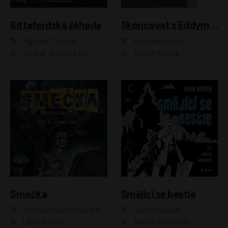
Sittafordská záhada
Skoncovat s Eddym B.
Agatha Christie
Édouard Louis
Otakar Brousek ml.
Daniel Krejčík
Smečka
Smějící se bestie
Tereza Kadečková, Petr Boček, Nelly Černohorská, Ondřej Kocáb, Ludmila Svozilová, Miroslav Pech, Karin Novotná, Jiří Sivok, Martin Štefko, Kateřina Malec Houfková, Tomáš Marton, Madla Pospíšilová Karasová, Michal Březina, Veronika Fiedlerová, Lukáš Vavrečka, Přemysl Krejčík, Mort Castle
Vilém Koubek
Libor Böhm
Martin Stránský