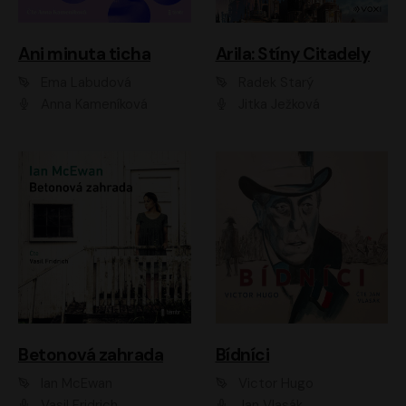
Ani minuta ticha
Arila: Stíny Citadely
Ema Labudová
Radek Starý
Anna Kameníková
Jitka Ježková
Betonová zahrada
Bídníci
Ian McEwan
Victor Hugo
Vasil Fridrich
Jan Vlasák