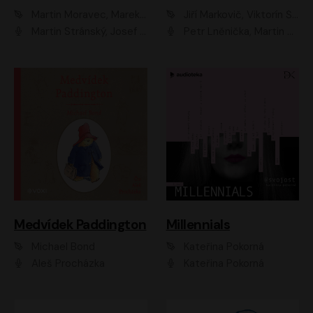
Martin Moravec, Marek Dvořák
Jiří Markovič, Viktorín Šulc
Martin Stránský, Josef Pejchal, Petra Bučková
Petr Lněnička, Martin Zahálka, Barbara Lukešová, Michal Zelenka
Medvídek Paddington
Millennials
Michael Bond
Kateřina Pokorná
Aleš Procházka
Kateřina Pokorná