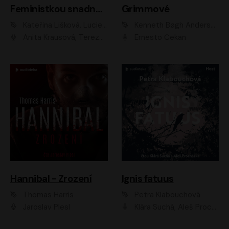
Feministkou snadno a rychle
Grimmové
Kateřina Lišková, Lucie Jarkovská
Kenneth Bøgh Andersen, Benni Bødker
Anita Krausová, Tereza Dočkalová
Ernesto Čekan
Hannibal - Zrození
Ignis fatuus
Thomas Harris
Petra Klabouchová
Jaroslav Plesl
Klára Suchá, Aleš Procházka