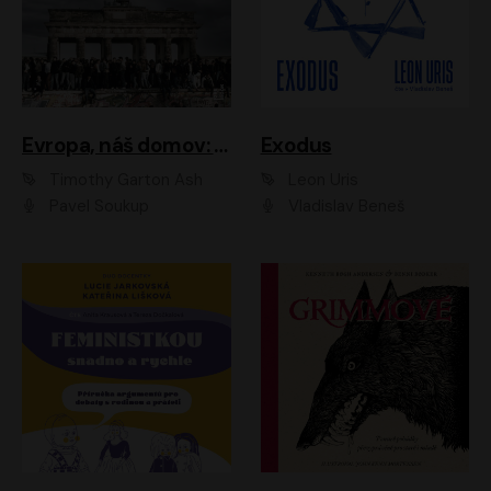
Evropa, náš domov: Od vylodění v Normandii po válku na Ukrajině
Exodus
Timothy Garton Ash
Leon Uris
Pavel Soukup
Vladislav Beneš