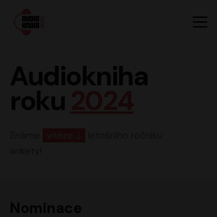
Hlavn
Men
Audiokniha roku
Audiokniha
roku
2024
Známe
vítěze
letošního ročníku
ankety!
Nominace