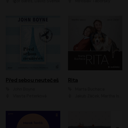
Igor Bareš, David Švehlík
Miroslav Táborský
Před sebou neutečeš
Rita
John Boyne
Marta Buchaca
Vlasta Peterková
Jakub Žáček, Martha Issová