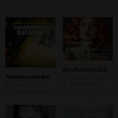
ACH, RUSOVLASÁ KOUZELNICE!
Abaddonova brána
Francis Scott Fitzgerald
Rudolf Červenka
James S. A. Corey
Ondřej Rychlý, Helena Dvořáková, Tereza Císařová, Jan Teplý, Jiří Vyorálek, Matěj Převrátil