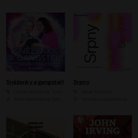
Sněženky a gangsteři
Srpny
Lenka Veverková, Tomáš Dianiška
Jakub Stanjura
Anna Kameníková, Nataša Bednářová, Tereza Hof, Taťjana Medvecká, Zuzana Slavíková, Šimon Krupa, Robert Mikluš, Jiří Vyorálek, Kryštof Hádek, Martin Hofmann, Martin Hruška
Veronika Lazorčáková