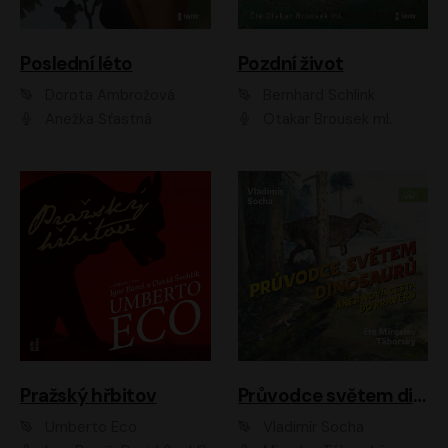
Poslední léto
Pozdní život
Dorota Ambrožová
Bernhard Schlink
Anežka Šťastná
Otakar Brousek ml.
Pražský hřbitov
Průvodce světem dinosaurů aneb Nová cesta do pravěku
Umberto Eco
Vladimír Socha