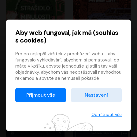
Aby web fungoval, jak má (souhlas
s cookies)
Strašidlo minulosti
Svět podle Garpa
Pro co nejlepší zážitek z procházení webu - aby
Jaroslav Velinský
John Irving
fungovalo vyhledávání, abychom si pamatovali, co
Libor Hruška
David Novotný
máte v košíku, abyste jednoduše zjistili stav vaší
objednávky, abychom vás neobtěžovali nevhodnou
reklamou a abyste se nemuseli pokaždé
přihlašovat.
Proto od vás potřebujeme souhlas se
Přijmout vše
Nastavení
zpracováním souborů cookies
, tj. malých souborů,
které se dočasně ukládají ve vašem prohlížeči.
Děkujeme, že nám ho dáte a pomůžete nám tak
Odmítnout vše
web zlepšovat.