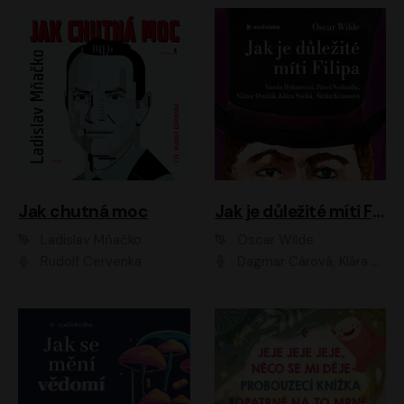
Jak chutná moc
Jak je důležité míti Filipa
Ladislav Mňačko
Oscar Wilde
Rudolf Červenka
Dagmar Čárová, Klára Suchá, Martin Hruška, Otakar Brousek ml., Pavel Neškudla, Radek Hoppe, Šárka Krausová, Vanda Hybnerová, Viktor Dvořák