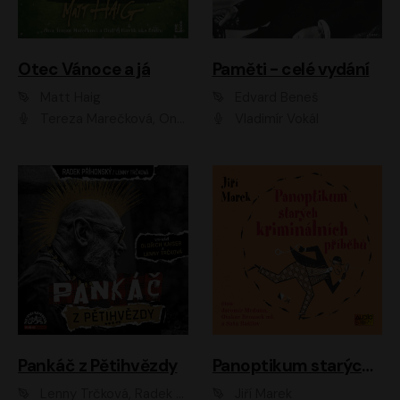
Otec Vánoce a já
Paměti - celé vydání
Matt Haig
Edvard Beneš
Tereza Marečková, Ondřej Endru Havlík
Vladimír Vokál
Pankáč z Pětihvězdy
Panoptikum starých kriminálních příběhů
Lenny Trčková, Radek Příhonský
Jiří Marek