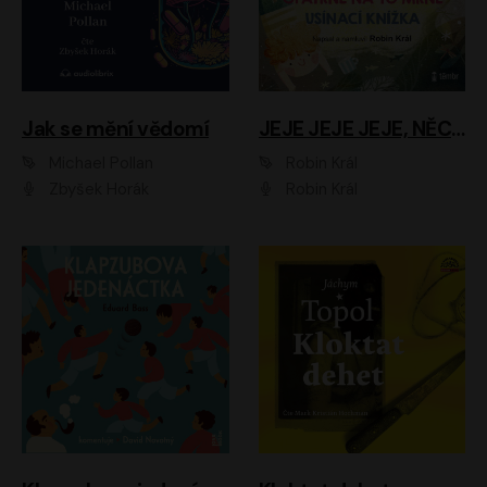
Jak se mění vědomí
JEJE JEJE JEJE, NĚCO SE MI DĚJE + PROBOUZECÍ KNÍŽKA + OPATRNĚ NA TO MRNĚ + USÍNACÍ KNÍŽKA
Michael Pollan
Robin Král
Zbyšek Horák
Robin Král