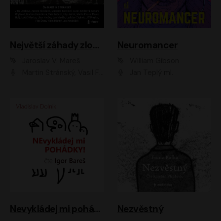
Největší záhady zločinu
Neuromancer
Jaroslav V. Mareš
William Gibson
Martin Stránský, Vasil Fridrich, Filip Jančík, Martin Preiss, Marek Holý, Lukáš Hlavica, Libor Hruška, Jan Maxián, Ladislav Cigánek, Jiří Ployhar, Filip Švarc, Vilém Udatný, Jan Vondráček, Jitka Ježková, Zuzana Slavíková, Michaela Klenková, Lucie Juřičková, Miriam Chytilová, Martina Hudečková
Jan Teplý ml.
Nevykládej mi pohádky
Nezvěstný