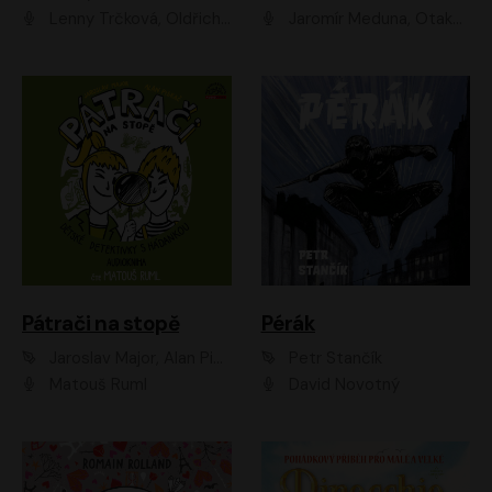
Lenny Trčková, Oldřich Kaiser
Jaromír Meduna, Otakar Brousek ml., Saša Rašilov
Pátrači na stopě
Pérák
Jaroslav Major, Alan Piskač
Petr Stančík
Matouš Ruml
David Novotný