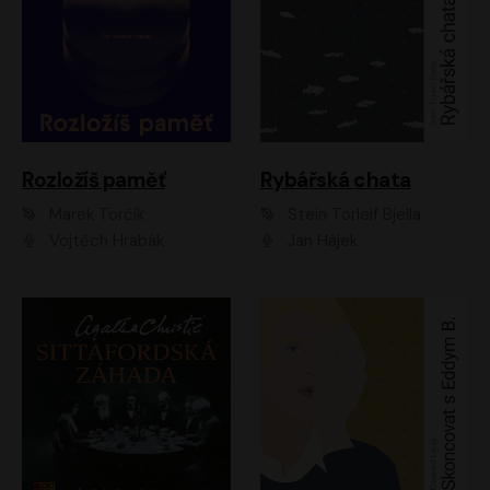
Rozložíš paměť
Rybářská chata
Marek Torčík
Stein Torleif Bjella
Vojtěch Hrabák
Jan Hájek