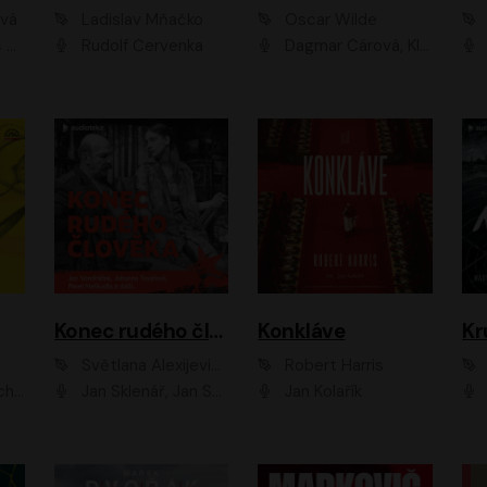
ová
Ladislav Mňačko
Oscar Wilde
ka
Rudolf Červenka
Dagmar Čárová, Klára Suchá, Martin Hruška, Otakar Brousek ml., Pavel Neškudla, Radek Hoppe, Šárka Krausová, Vanda Hybnerová, Viktor Dvořák
Konec rudého člověka
Konkláve
Kr
Světlana Alexijevičová, Daniel Majling
Robert Harris
man
Jan Sklenář, Jan Staněk, Jan Vondráček, Johanna Tesařová, Klára Sedláčková Ottová, Magdalena Zimová, Marie Poulová, Martin Matejka, Miroslav Zavičár, Pavel Neškudla, Samuel Toman, Šimon Kučera, Štěpánka Fingerhutová, Tomáš Turek
Jan Kolařík
Pavel Souk