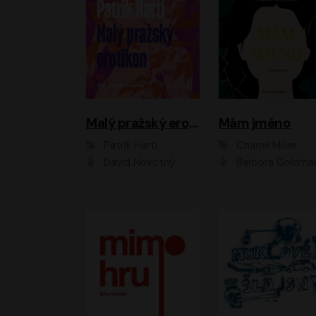
Malý pražský erotikon
Mám jméno
Patrik Hartl
Chanel Miller
David Novotný
Barbora Goldmanno