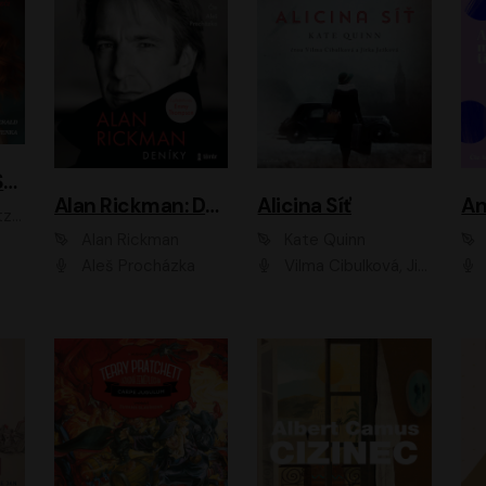
ACH, RUSOVLASÁ KOUZELNICE!
Alan Rickman: Deníky
Alicina Síť
An
ald
Alan Rickman
Kate Quinn
Aleš Procházka
Vilma Cibulková, Jitka Ježková