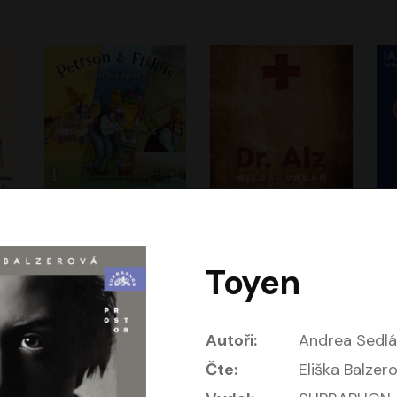
Dobrodružství kocoura Fiškuse a dědy Pettsona 1
Dr. Alz
Dr
m
Sven Nordqvist
Miloš Urban
Vladimír Javorský
Jan Vlasák, Vasil Fridrich
Toyen
Autoři:
Andrea Sedl
Čte:
Eliška Balzer