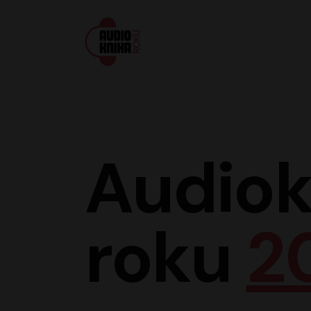
Audiokniha roku
Audiok
roku
2