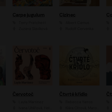
Carpe jugulum
Cizinec
Co
Terry Pratchett
Albert Camus
Zuzana Slavíková
Rudolf Červenka
Červotoč
Čtvrté křídlo
Layla Martinez
Rebecca Yarros
Ivana Uhlířová, Helena Čermáková
Klára Oltová, Matouš Ruml