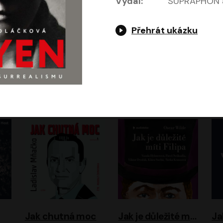
Vydal:
SUPRAPHON a
Přehrát ukázku
Evropa, náš domov: Od vylodění v Normandii po válku na Ukrajině
Exodus
Timothy Garton Ash
Leon Uris
ráček, Zdeněk Piškula
Pavel Soukup
Vladislav Beneš
Jak chutná moc
Jak je důležité míti Filipa