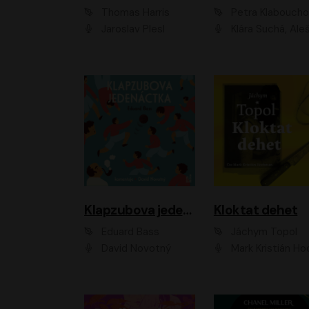
Thomas Harris
Petra Klabouch
Jaroslav Plesl
Klára Suchá, Aleš Procház
Klapzubova jedenáctka
Kloktat dehet
Eduard Bass
Jáchym Topol
David Novotný
Mark Kristián Hoch