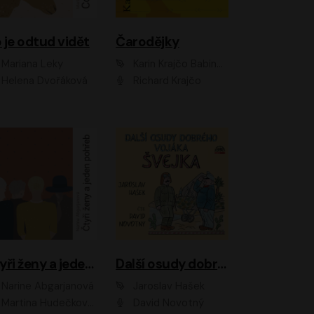
 je odtud vidět
Čarodějky
Mariana Leky
Karin Krajčo Babinská
Helena Dvořáková
Richard Krajčo
Čtyři ženy a jeden pohřeb
Další osudy dobrého vojáka Švejka
Narine Abgarjanová
Jaroslav Hašek
Martina Hudečková, Jaromír Meduna
David Novotný