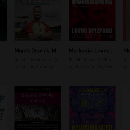
Marek Dvořák: Mezi nebem a pacientem
Markovič: Lovec přízraků
Martin Moravec, Marek Dvořák
Jiří Markovič, Viktorín Šulc
vá
Martin Stránský, Josef Pejchal, Petra Bučková
Petr Lněnička, Martin Zahálka, Barbara Lukešová, Michal Zelenka