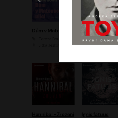
Dům v Matoušově ulici
Elity
Tereza Boučková
Jiří Havelka
Jitka Ježková
Anna Kameníková, Filip Březina, Jiří Lábus, Jiří Vyorálek, Klára Melíšková, Miloslav König, Miroslav Hanuš, Pavla Tomicová, Petr Lněnička, Richard Stanke, Taťjana Medveská, Václav Neužil, Vojtech Vond
Hannibal - Zrození
Ignis fatuus