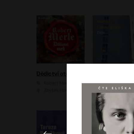
Dědictví otců
Den
Robert Merle
Michael Cunningha
Zbyšek Horák
Petr Stach