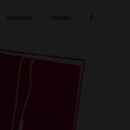
ní navigace
Audioknihy
Partneři