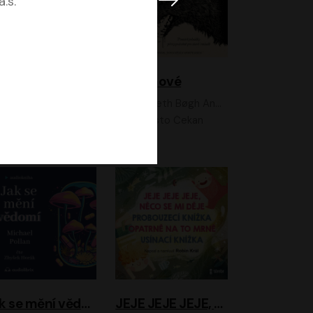
.s.
Feministkou snadno a rychle
Grimmové
Kateřina Lišková, Lucie Jarkovská
Kenneth Bøgh Andersen, Benni Bødker
Anita Krausová, Tereza Dočkalová
Ernesto Čekan
Jak se mění vědomí
JEJE JEJE JEJE, NĚCO SE MI DĚJE + PROBOUZECÍ KNÍŽKA + OPATRNĚ NA TO MRNĚ + USÍNACÍ KNÍŽKA