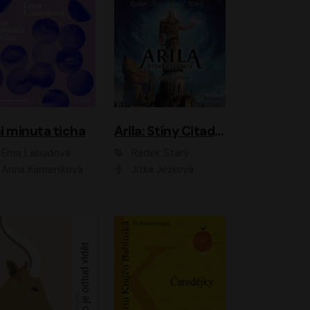
i minuta ticha
Arila: Stíny Citadely
Ema Labudová
Radek Starý
Anna Kameníková
Jitka Ježková