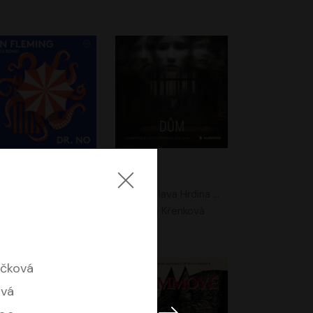
. No
Dům
Ian Fleming
Jaroslava Hrdina Mištová
Jiří Dvořák
Eliška Křenková
áčková
ová