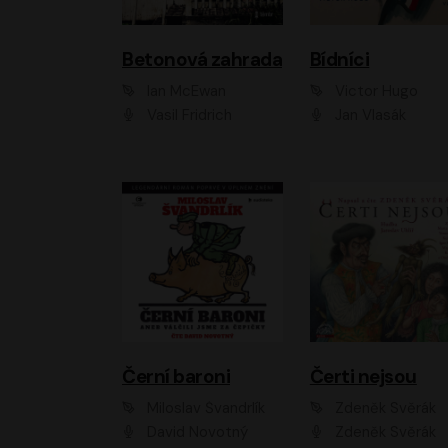
Betonová zahrada
Bídníci
Ian McEwan
Victor Hugo
Vasil Fridrich
Jan Vlasák
Černí baroni
Čerti nejsou
Miloslav Švandrlík
Zdeněk Svěrák
David Novotný
Zdeněk Svěrák