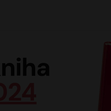
Hlav
niha
024