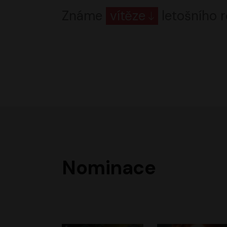
Známe
vítěze
letošního r
Nominace