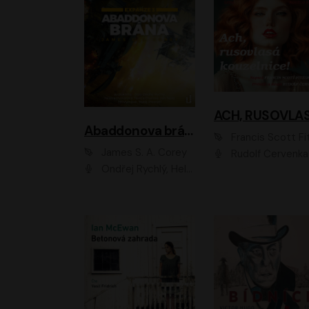
Abaddonova brána
Francis Scott Fitzger
James S. A. Corey
Rudolf Červenka
Ondřej Rychlý, Helena Dvořáková, Tereza Císařová, Jan Teplý, Jiří Vyorálek, Matěj Převrátil