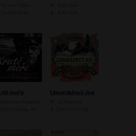
Michael Pollan
Robin Král
Zbyšek Horák
Robin Král
uté moře
Limonádový Joe
Nicholas Monsarrat
Jiří Brdečka
up, Aleš Procházka, David Novotný, Marek Holý, Martin Preiss, Jakub Saic, Petr Neskusil, David Matásek, Vasil Fridrich, Pavel Rímský, Zuzana Slavíková, Zbyšek Horák, Martin Zahálka, Luboš Ondráček, Amélie Vránová, Andrea Elsnerová, Anna Theimerová, Antonín Navrátil, Apolena Velsová, Bohdan Tůma, Filip Jančík, Filip Švarc, Jan Škvor, Jiří Köhler, Kateřina Peřinová, Kristýna Nebeská, Kristýna Skružná, Ladislav Cigánek, Libor Terš, Lucie Timíková, Martin Hruška, Martin Stránský, Michal Holán, Michal Jagelka, Milada Vaňkátová, Oldřich Hajlich, Pavel Dytrt, Petr Burian, Petr Gelnar, Radek Hoppe, Radek Škvor, Radovan Vaculík, Richard Fiala, Robert Hájek, Robin Pařík, Roman Hajlich, Roman Říčař, Svatopluk Schuller, Terezie Taberyová, Valentina Vránová, Vojtěch hájek, Zuzana Kajnarová Říčařová
David Novotný