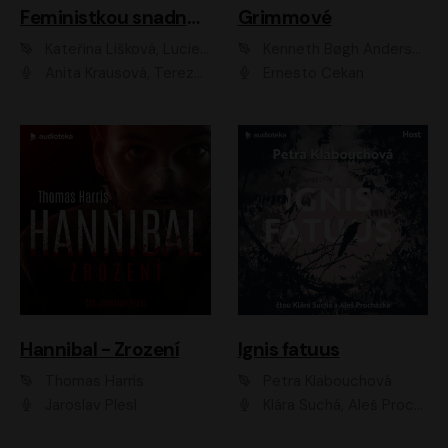
Feministkou snadno a rychle
Grimmové
Kateřina Lišková, Lucie Jarkovská
Kenneth Bøgh Andersen, Benni Bødker
Anita Krausová, Tereza Dočkalová
Ernesto Čekan
Hannibal - Zrození
Ignis fatuus
Thomas Harris
Petra Klabouchová
Jaroslav Plesl
Klára Suchá, Aleš Procházka