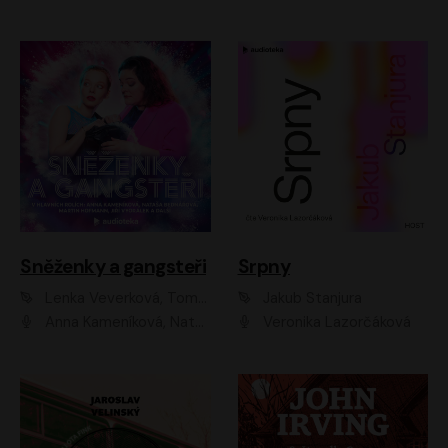
Sněženky a gangsteři
Srpny
Lenka Veverková, Tomáš Dianiška
Jakub Stanjura
Anna Kameníková, Nataša Bednářová, Tereza Hof, Taťjana Medvecká, Zuzana Slavíková, Šimon Krupa, Robert Mikluš, Jiří Vyorálek, Kryštof Hádek, Martin Hofmann, Martin Hruška
Veronika Lazorčáková