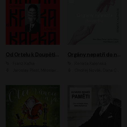
Od Ortelu k Doupěti – tucet Kafkových povídek
Orgány nepatří do nebe
Franz Kafka
Renata Kalenská
Jaroslav Plesl, Miloslav Mejzlík, David Novotný, Lukáš Hlavica, Jaromír Meduna, Václav Neužil, Otakar Brousek ml., Jan Holík, Václav Marhold
Ondřej Novák, Dana Černá, Martin Sláma, Petr Štěpán, Libor Hruška, Filip Jančík, Jakub Urbánek, Barbora Goldmannová, Karolína Zbořilová, Petra Šimberová, Richard Wágner, Klára Sochorová, Šárka Šildová, Zbyšek Horák, Anita Krausová