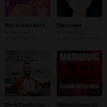
Malý pražský erotikon
Mám jméno
Patrik Hartl
Chanel Miller
David Novotný
Barbora Goldmannová
Marek Dvořák: Mezi nebem a pacientem
Markovič: Lovec přízraků