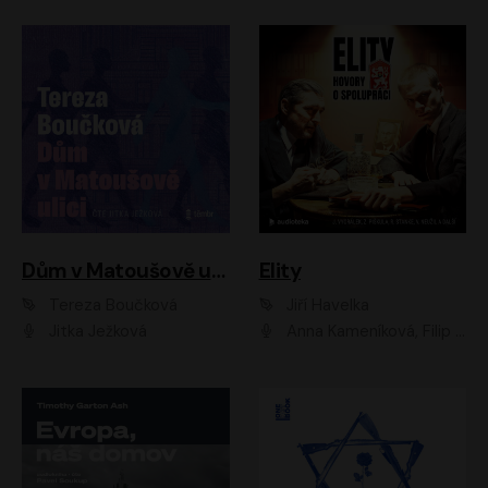
Dům v Matoušově ulici
Elity
Tereza Boučková
Jiří Havelka
Jitka Ježková
Anna Kameníková, Filip Březina, Jiří Lábus, Jiří Vyorálek, Klára Melíšková, Miloslav König, Miroslav Hanuš, Pavla Tomicová, Petr Lněnička, Richard Stanke, Taťjana Medveská, Václav Neužil, Vojtech Vondráček, Zdeněk Piškula