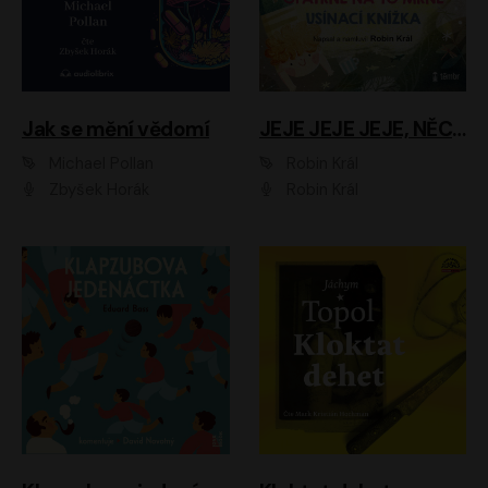
Jak se mění vědomí
JEJE JEJE JEJE, NĚCO SE MI DĚJE + PROBOUZECÍ KNÍŽKA + OPATRNĚ NA TO MRNĚ + USÍNACÍ KNÍŽKA
Michael Pollan
Robin Král
Zbyšek Horák
Robin Král