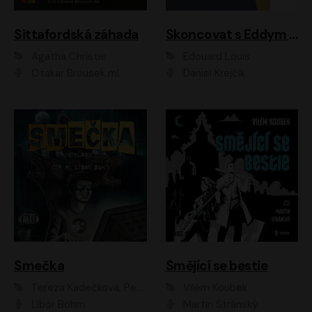
Sittafordská záhada
Skoncovat s Eddym B.
Agatha Christie
Édouard Louis
Otakar Brousek ml.
Daniel Krejčík
Smečka
Smějící se bestie
Tereza Kadečková, Petr Boček, Nelly Černohorská, Ondřej Kocáb, Ludmila Svozilová, Miroslav Pech, Karin Novotná, Jiří Sivok, Martin Štefko, Kateřina Malec Houfková, Tomáš Marton, Madla Pospíšilová Karasová, Michal Březina, Veronika Fiedlerová, Lukáš Vavrečka, Přemysl Krejčík, Mort Castle
Vilém Koubek
Libor Böhm
Martin Stránský