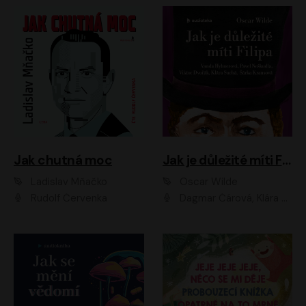
Jak chutná moc
Jak je důležité míti Filipa
Ladislav Mňačko
Oscar Wilde
Rudolf Červenka
Dagmar Čárová, Klára Suchá, Martin Hruška, Otakar Brousek ml., Pavel Neškudla, Radek Hoppe, Šárka Krausová, Vanda Hybnerová, Viktor Dvořák