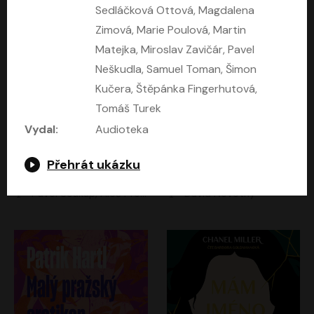
Sedláčková Ottová, Magdalena
Zimová, Marie Poulová, Martin
Matejka, Miroslav Zavičár, Pavel
Neškudla, Samuel Toman, Šimon
Kučera, Štěpánka Fingerhutová,
Tomáš Turek
Vydal:
Audioteka
Kruté moře
Limonádový Joe
Přehrát ukázku
Nicholas Monsarrat
Jiří Brdečka
Pavel Soukup, Aleš Procházka, David Novotný, Marek Holý, Martin Preiss, Jakub Saic, Petr Neskusil, David Matásek, Vasil Fridrich, Pavel Rímský, Zuzana Slavíková, Zbyšek Horák, Martin Zahálka, Luboš Ondráček, Amélie Vránová, Andrea Elsnerová, Anna Theimerová, Antonín Navrátil, Apolena Velsová, Bohdan Tůma, Filip Jančík, Filip Švarc, Jan Škvor, Jiří Köhler, Kateřina Peřinová, Kristýna Nebeská, Kristýna Skružná, Ladislav Cigánek, Libor Terš, Lucie Timíková, Martin Hruška, Martin Stránský, Michal Holán, Michal Jagelka, Milada Vaňkátová, Oldřich Hajlich, Pavel Dytrt, Petr Burian, Petr Gelnar, Radek Hoppe, Radek Škvor, Radovan Vaculík, Richard Fiala, Robert Hájek, Robin Pařík, Roman Hajlich, Roman Říčař, Svatopluk Schuller, Terezie Taberyová, Valentina Vránová, Vojtěch hájek, Zuzana Kajnarová Říčařová
David Novotný