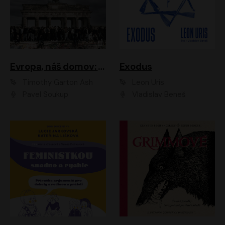
Evropa, náš domov: Od vylodění v Normandii po válku na Ukrajině
Exodus
Timothy Garton Ash
Leon Uris
Pavel Soukup
Vladislav Beneš