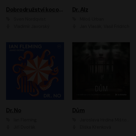
Dobrodružství kocoura Fiškuse a dědy Pettsona 1
Dr. Alz
Sven Nordqvist
Miloš Urban
Vladimír Javorský
Jan Vlasák, Vasil Fridrich
Dr. No
Dům
Ian Fleming
Jaroslava Hrdina Mištová
Jiří Dvořák
Eliška Křenková