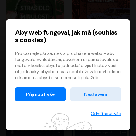
Aby web fungoval, jak má (souhlas
s cookies)
Strašidlo minulosti
Svět podle Garpa
Pro co nejlepší zážitek z procházení webu - aby
Jaroslav Velinský
John Irving
fungovalo vyhledávání, abychom si pamatovali, co
Libor Hruška
David Novotný
máte v košíku, abyste jednoduše zjistili stav vaší
objednávky, abychom vás neobtěžovali nevhodnou
reklamou a abyste se nemuseli pokaždé
přihlašovat.
Proto od vás potřebujeme souhlas se
Přijmout vše
Nastavení
zpracováním souborů cookies
, tj. malých souborů,
které se dočasně ukládají ve vašem prohlížeči.
Děkujeme, že nám ho dáte a pomůžete nám tak
Odmítnout vše
web zlepšovat.