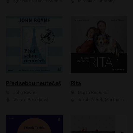
Igor Bareš, David Švehlík
Miroslav Táborský
Před sebou neutečeš
Rita
John Boyne
Marta Buchaca
Vlasta Peterková
Jakub Žáček, Martha Issová